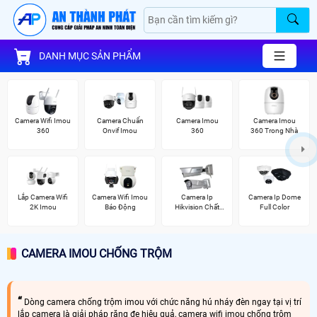
DANH MỤC SẢN PHẨM
Camera Wifi Imou
Camera Chuẩn
Camera Imou
Camera Imou
360
Onvif Imou
360
360 Trong Nhà
Lắp Camera Wifi
Camera Wifi Imou
Camera Ip
Camera Ip Dome
2K Imou
Báo Động
Hikvision Chất
Full Color
Lượng
CAMERA IMOU CHỐNG TRỘM
Dòng camera chống trộm imou với chức năng hú nháy đèn ngay tại vị trí
lắp camera là giải pháp răng đe hiệu quả, camera wifi imou chống trộm