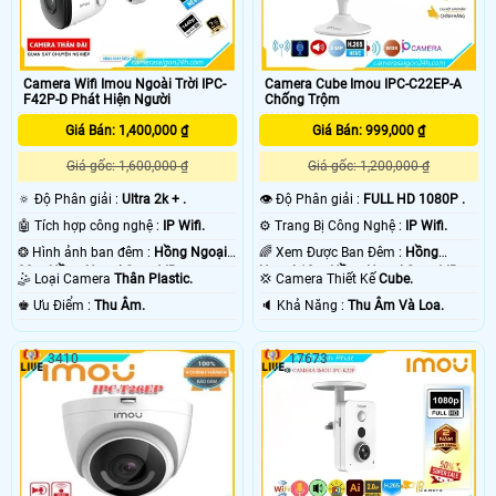
Camera Wifi Imou Ngoài Trời IPC-
Camera Cube Imou IPC-C22EP-A
F42P-D Phát Hiện Người
Chống Trộm
Giá Bán: 1,400,000 ₫
Giá Bán: 999,000 ₫
Giá gốc: 1,600,000 ₫
Giá gốc: 1,200,000 ₫
🔅 Độ Phân giải :
Ultra 2k + .
👁 Độ Phân giải :
FULL HD 1080P .
🤖️ Tích hợp công nghệ :
IP Wifi.
⚙ Trang Bị Công Nghệ :
IP Wifi.
❂ Hình ảnh ban đêm :
Hồng Ngoại
🌈 Xem Được Ban Đêm :
Hồng
30m Hồng Ngoại Smart IR.
Ngoại 10m Hồng Ngoại Smart IR.
🤹 Loại Camera
Thân Plastic.
💢 Camera Thiết Kế
Cube.
️♚ Ưu Điểm :
Thu Âm.
️🔈 Khả Năng :
Thu Âm Và Loa.
3410
17673