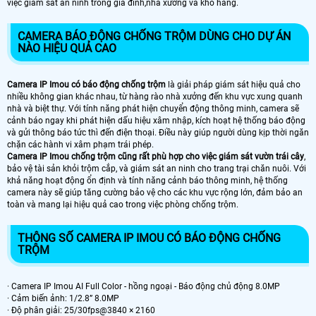
việc giám sát an ninh trong gia đình,nhà xưởng và kho hàng.
CAMERA BÁO ĐỘNG CHỐNG TRỘM DÙNG CHO DỰ ÁN
NÀO HIỆU QUẢ CAO
Camera IP Imou có báo động chống trộm
là giải pháp giám sát hiệu quả cho
nhiều không gian khác nhau, từ hàng rào nhà xưởng đến khu vực xung quanh
nhà và biệt thự. Với tính năng phát hiện chuyển động thông minh, camera sẽ
cảnh báo ngay khi phát hiện dấu hiệu xâm nhập, kích hoạt hệ thống báo động
và gửi thông báo tức thì đến điện thoại. Điều này giúp người dùng kịp thời ngăn
chặn các hành vi xâm phạm trái phép.
Camera IP Imou chống trộm cũng rất phù hợp cho việc giám sát vườn trái cây
,
bảo vệ tài sản khỏi trộm cắp, và giám sát an ninh cho trang trại chăn nuôi. Với
khả năng hoạt động ổn định và tính năng cảnh báo thông minh, hệ thống
camera này sẽ giúp tăng cường bảo vệ cho các khu vực rộng lớn, đảm bảo an
toàn và mang lại hiệu quả cao trong việc phòng chống trộm.
THÔNG SỐ CAMERA IP IMOU CÓ BÁO ĐỘNG CHỐNG
TRỘM
· Camera IP Imou AI Full Color - hồng ngoại - Báo động chủ động 8.0MP
· Cảm biến ảnh: 1/2.8” 8.0MP
· Độ phân giải: 25/30fps@3840 × 2160