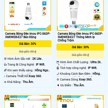
Camera Bóng Đèn Imou IPC-S6DP-
Camera Bóng Đèn Imou IPC-S6DP-
3M0WEB-E27 Báo Động
5M0WEB-E27 Thông Minh Ip
Chống Trộm
Giá Bán: 30%
Giá Bán: 30%
Giá gốc: 00 ₫
Giá gốc: 00 ₫
💯 Hình Ảnh Sắc nét :
2K Lite .
🦉 Hình Ành Chất Lượng :
Ultra 2k+
👍 Trang Bị Công Nghệ :
IP Wifi.
sắc nét .
🤖️ Tích hợp công nghệ :
IP Wifi.
🌈 Khi xem thiếu sáng :
Hồng Ngoại
🌙 Khoảng Cách Ban Đêm :
Hồng
20m Có Màu Ban Đêm.
↕️ Camera Thiết Kế
Xoay 360.
Ngoại 20m Có Màu Ban Đêm.
💢 Camera Dòng
Xoay 360.
️☣️ Khả Năng :
Thu Âm.
️🔈 Ưu Điểm :
Thu Âm.
5972
10250