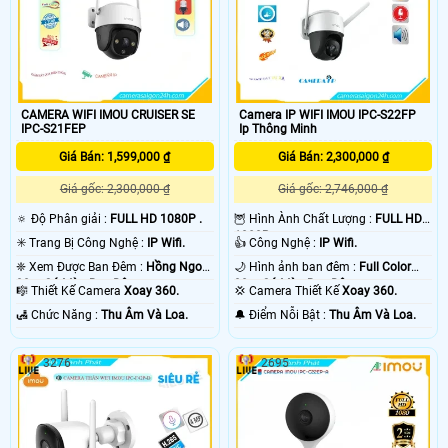
CAMERA WIFI IMOU CRUISER SE
Camera IP WIFI IMOU IPC-S22FP
IPC-S21FEP
Ip Thông Minh
Giá Bán: 1,599,000 ₫
Giá Bán: 2,300,000 ₫
Giá gốc: 2,300,000 ₫
Giá gốc: 2,746,000 ₫
🔅 Độ Phân giải :
FULL HD 1080P .
🦉 Hình Ành Chất Lượng :
FULL HD
1080P .
✳️ Trang Bị Công Nghệ :
IP Wifi.
👍 Công Nghệ :
IP Wifi.
❈ Xem Được Ban Đêm :
Hồng Ngoại
🌙 Hình ảnh ban đêm :
Full Color
30m Có Màu Ban Ðêm.
30m Có Màu Ban Ðêm.
🎼️ Thiết Kế Camera
Xoay 360.
💢 Camera Thiết Kế
Xoay 360.
️🛃 Chức Năng :
Thu Âm Và Loa.
️🔔 Điểm Nỗi Bật :
Thu Âm Và Loa.
3276
2695