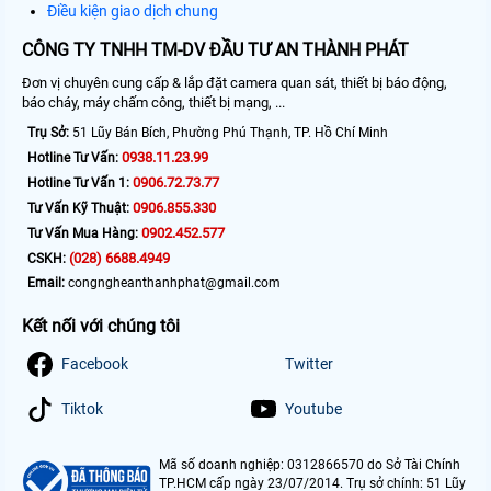
Điều kiện giao dịch chung
CÔNG TY TNHH TM-DV ĐẦU TƯ AN THÀNH PHÁT
Đơn vị chuyên cung cấp & lắp đặt camera quan sát, thiết bị báo động,
báo cháy, máy chấm công, thiết bị mạng, ...
Trụ Sở:
51 Lũy Bán Bích, Phường Phú Thạnh, TP. Hồ Chí Minh
0938.11.23.99
Hotline Tư Vấn:
0906.72.73.77
Hotline Tư Vấn 1:
0906.855.330
Tư Vấn Kỹ Thuật:
0902.452.577
Tư Vấn Mua Hàng:
(028) 6688.4949
CSKH:
Email:
congngheanthanhphat@gmail.com
Kết nối với chúng tôi
Facebook
Twitter
Tiktok
Youtube
Mã số doanh nghiệp: 0312866570 do Sở Tài Chính
TP.HCM cấp ngày 23/07/2014. Trụ sở chính: 51 Lũy