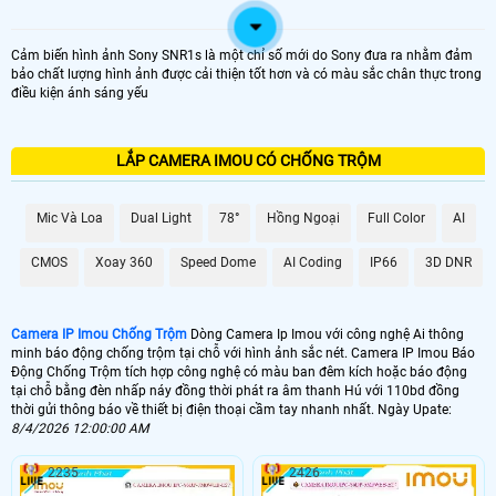
Cảm biến hình ảnh Sony SNR1s là một chỉ số mới do Sony đưa ra nhằm đảm
bảo chất lượng hình ảnh được cải thiện tốt hơn và có màu sắc chân thực trong
điều kiện ánh sáng yếu
LẮP CAMERA IMOU CÓ CHỐNG TRỘM
Mic Và Loa
Dual Light
78°
Hồng Ngoại
Full Color
AI
CMOS
Xoay 360
Speed Dome
AI Coding
IP66
3D DNR
Camera IP Imou Chống Trộm
Dòng Camera Ip Imou với công nghệ Ai thông
minh báo động chống trộm tại chỗ với hình ảnh sắc nét. Camera IP Imou Báo
Động Chống Trộm tích hợp công nghệ có màu ban đêm kích hoặc báo động
tại chỗ bằng đèn nhấp náy đồng thời phát ra âm thanh Hú với 110bd đồng
thời gửi thông báo về thiết bị điện thoại cầm tay nhanh nhất. Ngày Upate:
8/4/2026 12:00:00 AM
2235
2426