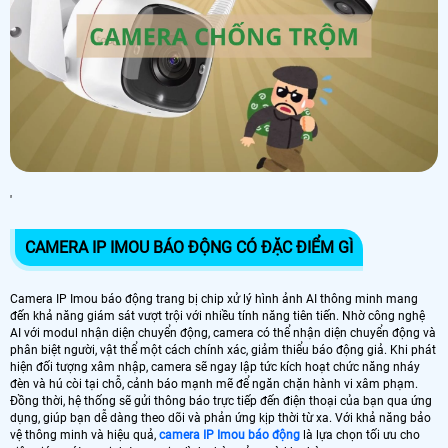
'
CAMERA IP IMOU BÁO ĐỘNG CÓ ĐẶC ĐIỂM GÌ
Camera IP Imou báo động trang bị chip xử lý hình ảnh AI thông minh mang
đến khả năng giám sát vượt trội với nhiều tính năng tiên tiến. Nhờ công nghệ
AI với modul nhận diện chuyển động, camera có thể nhận diện chuyển động và
phân biệt người, vật thể một cách chính xác, giảm thiểu báo động giả. Khi phát
hiện đối tượng xâm nhập, camera sẽ ngay lập tức kích hoạt chức năng nháy
đèn và hú còi tại chỗ, cảnh báo mạnh mẽ để ngăn chặn hành vi xâm phạm.
Đồng thời, hệ thống sẽ gửi thông báo trực tiếp đến điện thoại của bạn qua ứng
dụng, giúp bạn dễ dàng theo dõi và phản ứng kịp thời từ xa. Với khả năng bảo
vệ thông minh và hiệu quả,
camera IP Imou báo động
là lựa chọn tối ưu cho