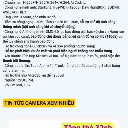
· Chuẩn nén: H.265+/H.265/H.264+/H.264, AI Coding
· Công nghệ hình ảnh: Starlight, True-WDR (120dB), Day/Night(ICR), 3DDNR,
AWB, AGC, BLC
· Ống kính: 3.6mm, góc nhìn 82 độ.
· Tầm xa hồng ngoại: 30m. Tầm xa đèn led : 30m,
hỗ trợ chế độ ánh sáng
thông minh (bật ánh sáng khi có chuyển động)
· Công nghệ AI thông minh: SMD 4.0 lọc báo động giả, bảo vệ chu vi (Hàng rào
ảo, khu vực cấm)
, báo động chủ động bằng led xanh đỏ và còi hú (110dB)
, có
thể tùy chỉnh âm thanh báo động.
. Hỗ trợ công nghệ QuickPick và AI SSA (chống ngược sáng)
. Hỗ trợ phát hiện khuôn mặt và phát hiện người không đeo khẩu trang.
· Âm thanh: Tích hợp Mic kép và loa. Hỗ trợ đàm thoại 2 chiều,
phát hiện âm
thanh bất thường.
· Cổng: audio 1in/1out. Alarm 1in/1out, hỗ trợ bật tắt báo động 1-click bằng
cổng alarm in.
· Hỗ trợ thẻ nhớ MicroSD lên đến 256GB
· Nguồn 12vDC, PoE
· Vỏ kim loại, IP67
TIN TỨC CAMERA XEM NHIỀU