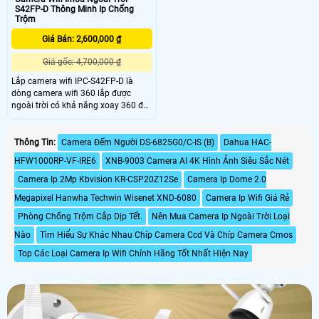
S42FP-D Thông Minh Ip Chống
Trộm
Giá Bán: 2,600,000 ₫
Giá gốc: 4,700,000 ₫
Lắp camera wifi IPC-S42FP-D là
dòng camera wifi 360 lắp được
ngoài trời có khả năng xoay 360 độ
tích hợp âm thanh 2 chiều hình ảnh
siêu nét Utra 2k tương ứng độ phân
giải 4.0MP công nghệ IP giúp hình
Thông Tin:
Camera Đếm Người DS-6825G0/C-IS (B)
Dahua HAC-
ảnh sáng đẹp , tính năng AL Thông
HFW1000RP-VF-IRE6
XNB-9003 Camera AI 4K Hình Ảnh Siêu Sắc Nét
minh phân biệt chuyển động người
và động vật
Camera Ip 2Mp Kbvision KR-CSP20Z12Se
Camera Ip Dome 2.0
Megapixel Hanwha Techwin Wisenet XND-6080
Camera Ip Wifi Giá Rẻ
Phòng Chống Trộm Cắp Dịp Tết.
Nên Mua Camera Ip Ngoài Trời Loại
Nào
Tìm Hiểu Sự Khác Nhau Chíp Camera Ccd Và Chíp Camera Cmos
Top Các Loại Camera Ip Wifi Chính Hãng Tốt Nhất Hiện Nay