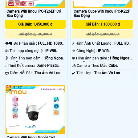
Camera Wifi Imou IPC-T26EP Có
Camera Cube Wifi Imou IPC-K22P
Báo Động
Báo Động
Giá Bán: 1,450,000 ₫
Giá Bán: 1,100,000 ₫
Giá gốc: 2,136,000 ₫
Giá gốc: 2,860,000 ₫
👁️‍🗨 Độ Phân giải :
FULL HD 1080P
️⚡ Hình Ành Chất Lượng :
FULL HD
.
1080P .
👍 Tích hợp công nghệ :
IP Wifi.
⚜️ Công Nghệ :
IP Wifi.
🌛 Hình ảnh ban đêm :
Hồng Ngoại
❃ Hình ảnh ban đêm :
Hồng Ngoại
30m Hồng Ngoại Smart IR.
10m Hồng Ngoại Smart IR.
↕️ Thiết Kế Camera
Dome Plastic.
🕉️ Camera Theo Mẫu
Cube.
️ლ Điểm Nỗi Bật :
Thu Âm Và Loa.
️✔️ Tích Hợp :
Thu Âm Và Loa.
7457
Camera Wifi Imou Ngoài Trời