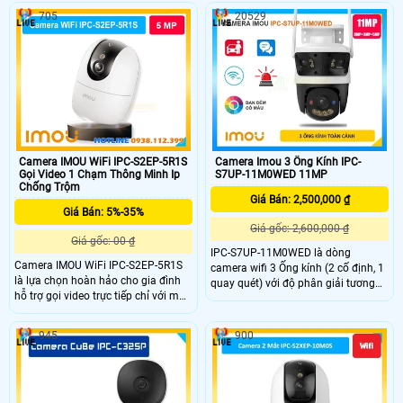
thực cả ngày lẫn đêm. Khả năng
kính hoạt động đồng thời – một cố
705
20529
xoay linh hoạt 360° kết hợp nhận
định một xoay linh hoạt – giúp
diện người nhờ công nghệ AI giúp
quan sát toàn bộ không gian mà
theo dõi chuyển động chính xác. Hỗ
không bỏ sót điểm mù. Hỗ trợ quay
trợ đàm thoại hai chiều lưu trữ đa
quét nhận diện người chuẩn xác và
phương tiện và điều khiển từ xa qua
đàm thoại hai chiều qua app IMOU
ứng dụng IMOU Life.
Life tiện lợi.
Camera IMOU WiFi IPC-S2EP-5R1S
Camera Imou 3 Ống Kính IPC-
Gọi Video 1 Chạm Thông Minh Ip
S7UP-11M0WED 11MP
Chống Trộm
Giá Bán: 2,500,000 ₫
Giá Bán: 5%-35%
Giá gốc: 2,600,000 ₫
Giá gốc: 00 ₫
IPC-S7UP-11M0WED là dòng
Camera IMOU WiFi IPC-S2EP-5R1S
camera wifi 3 Ống kính (2 cố định, 1
là lựa chọn hoàn hảo cho gia đình
quay quét) với độ phân giải tương
hỗ trợ gọi video trực tiếp chỉ với một
ứng 3MP + 3MP + 5MP đem lại tầm
chạm hình ảnh sắc nét Full HD âm
nhìn toàn cảnh. Camera Imou hỗ trợ
thanh hai chiều rõ ràng. Tích hợp
4 chế độ ánh sáng ban đêm giám
945
900
cảm biến hồng ngoại giúp quan sát
sát linh hoạt, tích hợp 2 khe cắm thẻ
ban đêm chi tiết khả năng kết nối ổn
nhớ dung lượng đến 1TB, kết nối
định qua WiFi6 hỗ trợ giám sát từ
Wifi 6(2.4Ghz) và trang bị chức
xa qua app IMOU Life.
năng Báo Động Chủ Động còi đèn