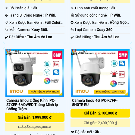
🔆 Độ Phân giải :
3k .
🔆 Hình ảnh chất lượng :
3k .
⚙ Trang Bị Công Nghệ :
IP Wifi.
🤖️ Sử dụng công nghệ :
IP Wifi.
💡 Xem Được Ban Đêm :
Full Color
✪ Xem Được Ban Đêm :
Hồng Ngoại
30m Có Màu Ban Ðêm.
10m Hồng Ngoại Smart IR.
💦 Mẫu Camera
Xoay 360.
🔩 Loại Camera
Xoay 360.
️✔️ Đặt Điểm :
Thu Âm Và Loa.
️✔️ Khả Năng :
Thu Âm Và Loa.
1945
2267
Camera Imou 2 Ống Kính IPC-
Camera Imou 4G IPC-K7FP-
S7XEP-6M0WED Thông Minh Ip
5H0TE-EU
Chống Trộm
Giá Bán: 2,100,000 ₫
Giá Bán: 1,999,000 ₫
Giá gốc: 2,400,000 ₫
Giá gốc: 2,299,000 ₫
👁 Độ sắc nét :
3k .