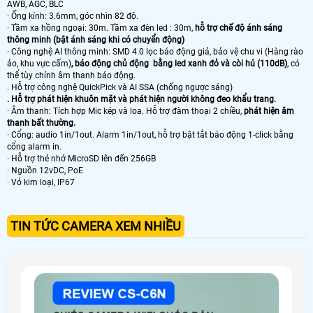
AWB, AGC, BLC
· Ống kính: 3.6mm, góc nhìn 82 độ.
· Tầm xa hồng ngoại: 30m. Tầm xa đèn led : 30m,
hỗ trợ chế độ ánh sáng
thông minh (bật ánh sáng khi có chuyển động)
· Công nghệ AI thông minh: SMD 4.0 lọc báo động giả, bảo vệ chu vi (Hàng rào
ảo, khu vực cấm)
, báo động chủ động bằng led xanh đỏ và còi hú (110dB)
, có
thể tùy chỉnh âm thanh báo động.
. Hỗ trợ công nghệ QuickPick và AI SSA (chống ngược sáng)
. Hỗ trợ phát hiện khuôn mặt và phát hiện người không đeo khẩu trang.
· Âm thanh: Tích hợp Mic kép và loa. Hỗ trợ đàm thoại 2 chiều,
phát hiện âm
thanh bất thường.
· Cổng: audio 1in/1out. Alarm 1in/1out, hỗ trợ bật tắt báo động 1-click bằng
cổng alarm in.
· Hỗ trợ thẻ nhớ MicroSD lên đến 256GB
· Nguồn 12vDC, PoE
· Vỏ kim loại, IP67
TIN TỨC CAMERA XEM NHIỀU