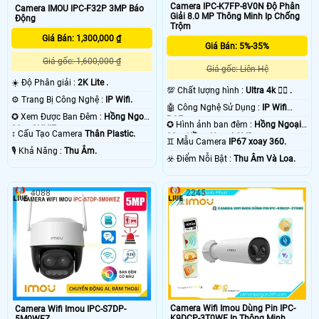
Camera IPC-K7FP-8V0N Độ Phân
Camera IMOU IPC-F32P 3MP Báo
Giải 8.0 MP Thông Minh Ip Chống
Động
Trộm
Giá Bán: 1,300,000 ₫
Giá Bán: 5%-35%
Giá gốc: 1,600,000 ₫
Giá gốc: Liên Hệ
☀️ Độ Phân giải :
2K Lite .
💯 Chất lượng hình :
Ultra 4k 👍🏾 .
⚙ Trang Bị Công Nghệ :
IP Wifi.
🤖️ Công Nghệ Sử Dụng :
IP Wifi
✪ Xem Được Ban Đêm :
Hồng Ngoại
POE.
✪ Hình ảnh ban đêm :
Hồng Ngoại
30m ONVIF.
↕️ Cấu Tạo Camera
Thân Plastic.
30m Hồng Ngoại SMD.
♊ Mẫu Camera
IP67 xoay 360.
️🎙 Khả Năng :
Thu Âm.
️☣️ Điểm Nỗi Bật :
Thu Âm Và Loa.
4088
2245
Camera Wifi Imou Dùng Pin IPC-
Camera Wifi Imou IPC-S7DP-
K9DCP-3T0WE Ip Thông Minh
5M0WEZ