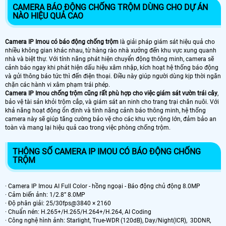
CAMERA BÁO ĐỘNG CHỐNG TRỘM DÙNG CHO DỰ ÁN
NÀO HIỆU QUẢ CAO
Camera IP Imou có báo động chống trộm
là giải pháp giám sát hiệu quả cho
nhiều không gian khác nhau, từ hàng rào nhà xưởng đến khu vực xung quanh
nhà và biệt thự. Với tính năng phát hiện chuyển động thông minh, camera sẽ
cảnh báo ngay khi phát hiện dấu hiệu xâm nhập, kích hoạt hệ thống báo động
và gửi thông báo tức thì đến điện thoại. Điều này giúp người dùng kịp thời ngăn
chặn các hành vi xâm phạm trái phép.
Camera IP Imou chống trộm cũng rất phù hợp cho việc giám sát vườn trái cây
,
bảo vệ tài sản khỏi trộm cắp, và giám sát an ninh cho trang trại chăn nuôi. Với
khả năng hoạt động ổn định và tính năng cảnh báo thông minh, hệ thống
camera này sẽ giúp tăng cường bảo vệ cho các khu vực rộng lớn, đảm bảo an
toàn và mang lại hiệu quả cao trong việc phòng chống trộm.
THÔNG SỐ CAMERA IP IMOU CÓ BÁO ĐỘNG CHỐNG
TRỘM
· Camera IP Imou AI Full Color - hồng ngoại - Báo động chủ động 8.0MP
· Cảm biến ảnh: 1/2.8” 8.0MP
· Độ phân giải: 25/30fps@3840 × 2160
· Chuẩn nén: H.265+/H.265/H.264+/H.264, AI Coding
· Công nghệ hình ảnh: Starlight, True-WDR (120dB), Day/Night(ICR), 3DDNR,