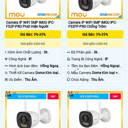
Camera IP WiFi 5MP IMOU IPC-
Camera IP WiFi 5MP IMOU IPC-
F52P-PRO Phát Hiện Người
F52FP-PRO Chống Trộm
Giá Bán: 5%-35%
Giá Bán: 5%-35%
Giá gốc: Liên hệ
Giá gốc: Liên hệ
️⚡ Hình Ành Chất Lượng :
3k .
️👀 Độ Phân giải :
3k .
⚒ Công Nghệ :
IP.
👍 Trang Bị Công Nghệ :
IP.
🔦 Hình ảnh ban đêm :
Hồng Ngoại
🔅 Tầm Xa Ban Đêm :
Hồng Ngoại
10m Hồng Ngoại SMD.
10m Hồng Ngoại SMD.
🔩 Thiết Kế Camera
Dome Kim loại
💦 Mẫu Camera
Dome Kim loại +
+ Nhựa.
Nhựa.
️⌘ Ưu Điểm :
Thu Âm.
️💮 Chức Năng :
Thu Âm.
19
17