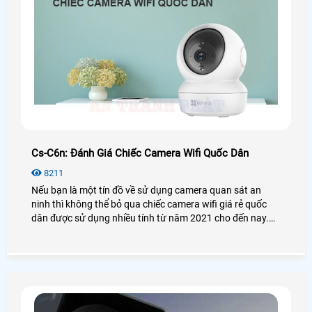
Cs-C6n: Đánh Giá Chiếc Camera Wifi Quốc Dân
8211
Nếu bạn là một tín đồ về sử dụng camera quan sát an
ninh thì không thể bỏ qua chiếc camera wifi giá rẻ quốc
dân được sử dụng nhiều tính từ năm 2021 cho đến nay.
Vậy camera Ezviz CS-C6N có thật sự tốt và hiệu quả như
lời đồn? Để biết thêm chi tiết mời bạn xem qua bài viết
đánh giá camera CS-C6N dưới đây nhé!