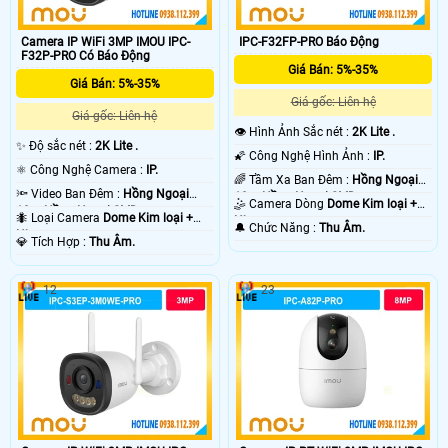
Camera IP WiFi 3MP IMOU IPC-
IPC-F32FP-PRO Báo Động
F32P-PRO Có Báo Động
Giá Bán: 5%-35%
Giá Bán: 5%-35%
Giá gốc: Liên hệ
Giá gốc: Liên hệ
👁 Hình Ảnh Sắc nét :
2K Lite .
✨ Độ sắc nét :
2K Lite .
🌠 Công Nghệ Hình Ảnh :
IP.
⚛️ Công Nghệ Camera :
IP.
🌈 Tầm Xa Ban Đêm :
Hồng Ngoại
🔦 Video Ban Đêm :
Hồng Ngoại
10m Hồng Ngoại SMD.
🤹 Camera Dòng
Dome Kim loại +
10m Hồng Ngoại SMD.
🐜 Loại Camera
Dome Kim loại +
Nhựa.
️🔔 Chức Năng :
Thu Âm.
Nhựa.
️💎 Tích Hợp :
Thu Âm.
12
23