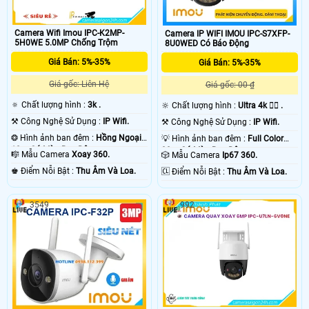
Camera Wifi Imou IPC-K2MP-
Camera IP WIFI IMOU IPC-S7XFP-
5H0WE 5.0MP Chống Trộm
8U0WED Có Báo Động
Giá Bán: 5%-35%
Giá Bán: 5%-35%
Giá gốc: Liên Hệ
Giá gốc: 00 ₫
🔅 Chất lượng hình :
3k .
🔆 Chất lượng hình :
Ultra 4k 👍🏾 .
⚒ Công Nghệ Sử Dụng :
IP Wifi.
⚒ Công Nghệ Sử Dụng :
IP Wifi.
❂ Hình ảnh ban đêm :
Hồng Ngoại
💡 Hình ảnh ban đêm :
Full Color
10m Có Màu Ban Ðêm.
30m Có Màu Ban Ðêm.
🎼️ Mẫu Camera
Xoay 360.
🎲 Mẫu Camera
Ip67 360.
️♚ Điểm Nỗi Bật :
Thu Âm Và Loa.
️🆑 Điểm Nỗi Bật :
Thu Âm Và Loa.
3549
992