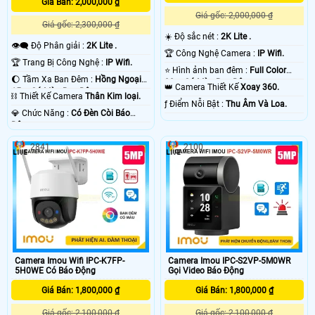
Giá Bán: 2,000,000 ₫
Giá gốc: 2,000,000 ₫
Giá gốc: 2,300,000 ₫
☀️ Độ sắc nét :
2K Lite .
👁️‍🗨 Độ Phân giải :
2K Lite .
🏆 Công Nghệ Camera :
IP Wifi.
🏆 Trang Bị Công Nghệ :
IP Wifi.
⭐ Hình ảnh ban đêm :
Full Color
🌔 Tầm Xa Ban Đêm :
Hồng Ngoại
30m Có Màu Ban Ðêm.
👑 Camera Thiết Kế
Xoay 360.
15m Có Màu Ban Ðêm.
⛓ Thiết Kế Camera
Thân Kim loại.
️ƒ Điểm Nỗi Bật :
Thu Âm Và Loa.
️💎 Chức Năng :
Có Ðèn Còi Báo
Động.
2841
2100
Camera Imou Wifi IPC-K7FP-
Camera Imou IPC-S2VP-5M0WR
5H0WE Có Báo Động
Gọi Video Báo Động
Giá Bán: 1,800,000 ₫
Giá Bán: 1,800,000 ₫
Giá gốc: 2,100,000 ₫
Giá gốc: 2,100,000 ₫