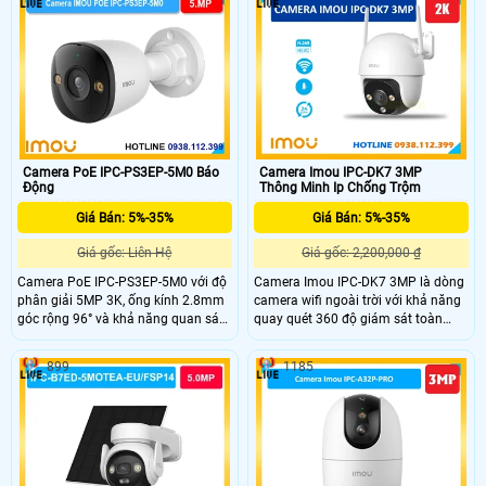
trợ quay quét ngang 0-340° dọc 0-
IP Wifi, giúp thu âm và phát lại âm
90° LED ấm ban đêm ánh sáng màu
thanh qua loa.
tầm xa 30m tích hợp mic loa đàm
thoại hai chiều giúp giám sát rõ
ràng trong đêm tối.
Camera PoE IPC-PS3EP-5M0 Báo
Camera Imou IPC-DK7 3MP
Động
Thông Minh Ip Chống Trộm
Giá Bán: 5%-35%
Giá Bán: 5%-35%
Giá gốc: Liên Hệ
Giá gốc: 2,200,000 ₫
Camera PoE IPC-PS3EP-5M0 với độ
Camera Imou IPC-DK7 3MP là dòng
phân giải 5MP 3K, ống kính 2.8mm
camera wifi ngoài trời với khả năng
góc rộng 96° và khả năng quan sát
quay quét 360 độ giám sát toàn
đêm 30m với hồng ngoại + LED giúp
cảnh bảo vệ an ninh hiệu quả.
theo dõi rõ cả ngày lẫn đêm. IPC-
Ngoài hình ảnh ghi hình độ nét cao
899
1185
PS3EP-5M0 cũng tích hợp mic, loa
2K, IMou IPC-DK7 còn trang bị tính
hỗ trợ đàm thoại 2 chiều, phát hiện
năng đàm thoại âm thanh 2 chiều,
người – phương tiện và lưu trữ thẻ
phát hiện con người công nghệ AI
MicroSD đến 512GB.
độ chính xác cao.