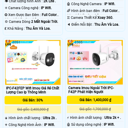
👁 Chất lượng hình Ảnh :
2K Lite .
🤖️ Công Nghệ Camera :
IP Wifi.
✳️ Camera Công nghệ :
IP Wifi.
🌈 Hình ảnh ban đêm :
Full Color
✪ Xem Được Ban Đêm :
Full Color
30m Có Màu Ban Ðêm.
♊ Camera Thiết Kế
Xoay 360.
30m Có Màu Ban Ðêm.
💢 Camera Dòng
2 Mắt Ngoài Trời.
️🔈 Điểm Nỗi Bật :
Thu Âm Và Loa.
️₤ Khả Năng :
Thu Âm Và Loa.
2051
2505
Camera Imou Ngoài Trời IPC-
IPC-F42FEP Wifi Imou Giá Rẻ Chất
F42P Phát Hiện Người
Lượng Cao Ip Thông Minh
Giá Bán: 1,400,000 ₫
Giá Bán: 30%
Giá gốc: 1,700,000 ₫
Giá gốc: 2,400,000 ₫
️⚡ Hình ảnh chất lượng :
Ultra 2k + .
☀️ Hình ảnh chất lượng :
Ultra 2k .
🤖️ Sử dụng công nghệ :
IP Wifi.
⚜️ Công Nghệ Hình Ảnh :
IP Wifi.