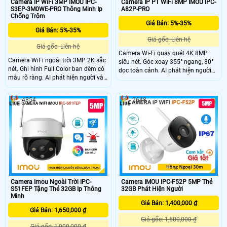
Camera IP WiFi 3MP IMOU IPC-
Camera IP PT WiFi 8MP IMOU IPC-
S3EP-3M0WE-PRO Thông Minh Ip
A82P-PRO
Chống Trộm
Giá Bán: 5%-35%
Giá Bán: 5%-35%
Giá gốc: Liên hệ
Giá gốc: Liên hệ
Camera Wi-Fi quay quét 4K 8MP
Camera WiFi ngoài trời 3MP 2K sắc
siêu nét. Góc xoay 355° ngang, 80°
nét. Ghi hình Full Color ban đêm có
dọc toàn cảnh. AI phát hiện người
màu rõ ràng. AI phát hiện người và
và thú cưng chính xác. Hỗ trợ nhìn
phương tiện chính xác. Báo động
đêm Full-color thông minh. Đàm
chủ động bằng còi 110dB và đèn
thoại 2 chiều tiện lợi từ xa. Gọi điện
4854
2648
chớp.
1 chạm về điện thoại tiện lợi. Kết nối
Wi-Fi 6 băng tần kép ổn định. Hỗ trợ
khe thẻ nhớ lên đến 512GB.
Camera Imou Ngoài Trời IPC-
Camera IMOU IPC-F52P 5MP Thẻ
S51FEP Tặng Thẻ 32GB Ip Thông
32GB Phát Hiện Người
Minh
Giá Bán: 1,400,000 ₫
Giá Bán: 1,650,000 ₫
Giá gốc: 1,500,000 ₫
Giá gốc: 1,900,000 ₫