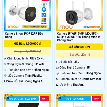
Camera IP WiFi 5MP IMOU IPC-
Camera Imou IPC-F42FP Báo
S3EP-5M0WE-PRO Thông Minh Ip
Động
Chống Trộm
Giá Bán: 1,500,000 ₫
Giá Bán: 5%-35%
Giá gốc: 1,800,000 ₫
Giá gốc: Liên hệ
☀️ Chất lượng hình :
Ultra 2k + .
️⚡ Độ sắc nét :
3k .
✳️ Công Nghệ Sử Dụng :
IP Wifi.
👍 Công Nghệ Camera :
IP.
🌛 Hình ảnh ban đêm :
Hồng Ngoại
🌙 Hình ảnh ban đêm :
Hồng Ngoại
30m Hồng Ngoại SMD.
💦 Mẫu Camera
Thân Plastic.
10m Hồng Ngoại SMD.
💎 Camera Thiết Kế
Dome Kim loại
️🎙 Điểm Nỗi Bật :
Công Nghệ AI.
+ Nhựa.
️🔮 Ưu Điểm :
Thu Âm.
28
78