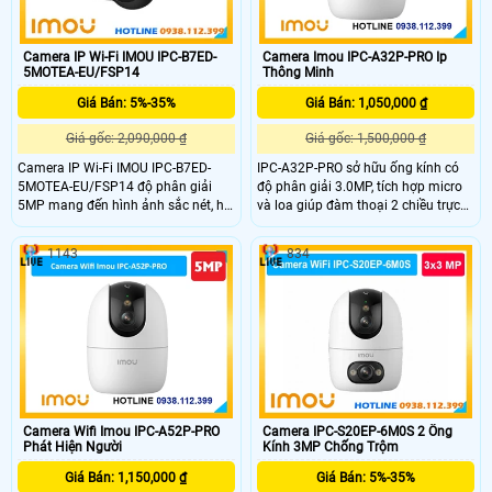
Camera IP Wi-Fi IMOU IPC-B7ED-
Camera Imou IPC-A32P-PRO Ip
5MOTEA-EU/FSP14
Thông Minh
Giá Bán: 5%-35%
Giá Bán: 1,050,000 ₫
Giá gốc: 2,090,000 ₫
Giá gốc: 1,500,000 ₫
Camera IP Wi-Fi IMOU IPC-B7ED-
IPC-A32P-PRO sở hữu ống kính có
5MOTEA-EU/FSP14 độ phân giải
độ phân giải 3.0MP, tích hợp micro
5MP mang đến hình ảnh sắc nét, hỗ
và loa giúp đàm thoại 2 chiều trực
trợ đàm thoại hai chiều tiện lợi cho
tiếp qua camera, có nhiều tính năng
việc kết nối từ xa. Với công nghệ
thôn minh phát hiện con người, phát
1143
834
nhận diện thông minh phát hiện
hiện chuyển động, phát hiện âm
người và xe. Pin 10.000mAh kết hợp
thanh bất tường, nhìn hình ảnh có
tấm năng lượng mặt trời 5W cho
màu ban đêm khoảng cách 10m
phép hoạt động ổn định ngoài trời,
phù hợp giám sát liên tục không
cần nguồn điện lưới.
Camera Wifi Imou IPC-A52P-PRO
Camera IPC-S20EP-6M0S 2 Ống
Phát Hiện Người
Kính 3MP Chống Trộm
Giá Bán: 1,150,000 ₫
Giá Bán: 5%-35%