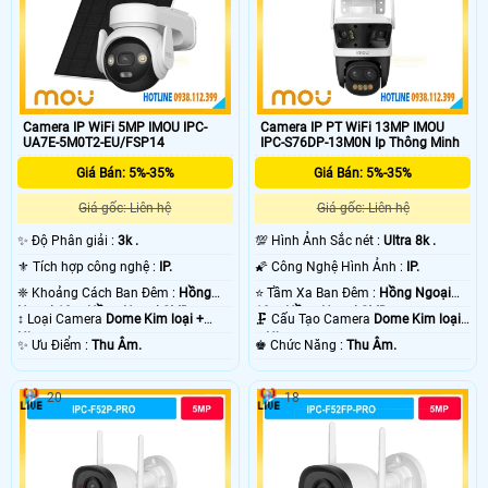
Camera IP WiFi 5MP IMOU IPC-
Camera IP PT WiFi 13MP IMOU
UA7E-5M0T2-EU/FSP14
IPC-S76DP-13M0N Ip Thông Minh
Giá Bán: 5%-35%
Giá Bán: 5%-35%
Giá gốc: Liên hệ
Giá gốc: Liên hệ
✨ Độ Phân giải :
3k .
💯 Hình Ảnh Sắc nét :
Ultra 8k .
⚜️ Tích hợp công nghệ :
IP.
🌠 Công Nghệ Hình Ảnh :
IP.
❈ Khoảng Cách Ban Đêm :
Hồng
⭐ Tầm Xa Ban Đêm :
Hồng Ngoại
Ngoại 10m Hồng Ngoại SMD.
10m Hồng Ngoại SMD.
↕️ Loại Camera
Dome Kim loại +
🗜️ Cấu Tạo Camera
Dome Kim loại
Nhựa.
+ Nhựa.
️✨ Ưu Điểm :
Thu Âm.
️♚ Chức Năng :
Thu Âm.
20
18