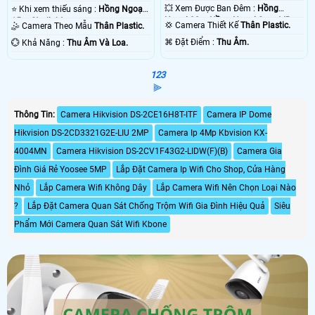
💥 Xem Được Ban Đêm :
Hồng
⭐ Khi xem thiếu sáng :
Hồng Ngoại
Ngoại 30m Hồng Ngoại Smart IR.
15m Starlight.
💢 Camera Thiết Kế
Thân Plastic.
🤹 Camera Theo Mẫu
Thân Plastic.
️⌘ Đặt Điểm :
Thu Âm.
️💮 Khả Năng :
Thu Âm Và Loa.
1
2
3
⫸
Thông Tin:
Camera Hikvision DS-2CE16H8T-ITF
Camera IP Dome
Hikvision DS-2CD3321G2E-LIU 2MP
Camera Ip 4Mp Kbvision KX-
4004MN
Camera Hikvision DS-2CV1F43G2-LIDW(F)(B)
Camera Gia
Đình Giá Rẻ Yoosee 5MP
Lắp Đặt Camera Ip Wifi Cho Shop, Cửa Hàng
Nhỏ
Lắp Camera Wifi Không Dây
Lắp Camera Wifi Nên Chọn Loại Nào
?
Lắp Đặt Camera Quan Sát Chống Trộm Wifi Gia Đình Hiệu Quả
Siêu
Phẩm Mới Camera Quan Sát Wifi Kbone