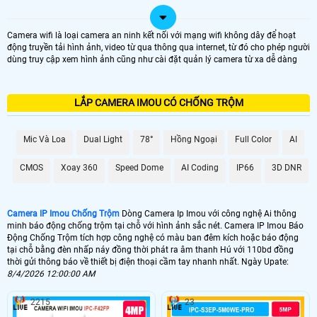
Camera wifi là loại camera an ninh kết nối với mạng wifi không dây để hoạt
động truyền tải hình ảnh, video từ qua thông qua internet, từ đó cho phép người
dùng truy cập xem hình ảnh cũng như cài đặt quản lý camera từ xa dễ dàng
LẮP CAMERA IMOU CÓ CHỐNG TRỘM
Mic Và Loa
Dual Light
78°
Hồng Ngoại
Full Color
AI
CMOS
Xoay 360
Speed Dome
AI Coding
IP66
3D DNR
Camera IP Imou Chống Trộm
Dòng Camera Ip Imou với công nghệ Ai thông
minh báo động chống trộm tại chỗ với hình ảnh sắc nét. Camera IP Imou Báo
Động Chống Trộm tích hợp công nghệ có màu ban đêm kích hoặc báo động
tại chỗ bằng đèn nhấp náy đồng thời phát ra âm thanh Hú với 110bd đồng
thời gửi thông báo về thiết bị điện thoại cầm tay nhanh nhất. Ngày Upate:
8/4/2026 12:00:00 AM
2215
23