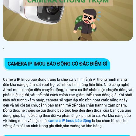
'
CAMERA IP IMOU BÁO ĐỘNG CÓ ĐẶC ĐIỂM GÌ
Camera IP Imou báo động trang bị chip xử lý hình ảnh AI thông minh mang
đến khả năng giám sát vượt trội với nhiều tính năng tiên tiến. Nhờ công nghệ
AI với modul nhận diện chuyển động, camera có thể nhận diện chuyển động và
phân biệt người, vật thể một cách chính xác, giảm thiểu báo động giả. Khi phát
hiện đối tượng xâm nhập, camera sẽ ngay lập tức kích hoạt chức năng nháy
đèn và hú còi tại chỗ, cảnh báo mạnh mẽ để ngăn chặn hành vi xâm phạm.
Đồng thời, hệ thống sẽ gửi thông báo trực tiếp đến điện thoại của bạn qua ứng
dụng, giúp bạn dễ dàng theo dõi và phản ứng kịp thời từ xa. Với khả năng bảo
vệ thông minh và hiệu quả,
camera IP Imou báo động
là lựa chọn tối ưu cho
việc giám sát an ninh trong gia đình,nhà xưởng và kho hàng.