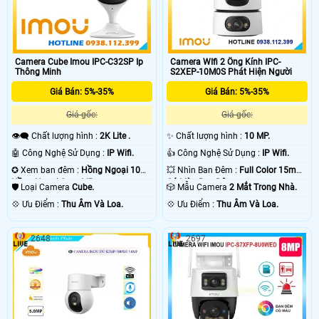
chủ động bảo vệ an ninh hiệu quả
Camera Cube Imou IPC-C32SP Ip
Camera WIfi 2 Ống Kính IPC-
Thông Minh
S2XEP-10M0S Phát Hiện Người
Giá Bán: 5%-35%
Giá Bán: 5%-35%
Giá gốc:
Giá gốc:
👁️‍🗨 Chất lượng hình :
2K Lite .
✨ Chất lượng hình :
10 MP.
🤖️ Công Nghệ Sử Dụng :
IP Wifi.
👍 Công Nghệ Sử Dụng :
IP Wifi.
✪ Xem ban đêm :
Hồng Ngoại 10m
💥 Nhìn Ban Đêm :
Full Color 15m
Hồng Ngoại Smart IR.
Có Màu Ban Ðêm.
🛡 Loại Camera
Cube.
🎲 Mẫu Camera
2 Mắt Trong Nhà.
️💠 Ưu Điểm :
Thu Âm Và Loa.
️💠 Ưu Điểm :
Thu Âm Và Loa.
2648
2697