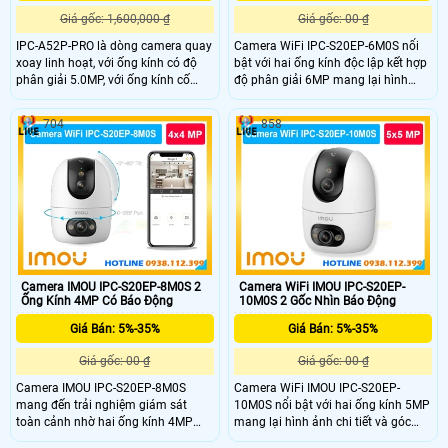
Giá gốc: 1,600,000 ₫
Giá gốc: 00 ₫
IPC-A52P-PRO là dòng camera quay
Camera WiFi IPC-S20EP-6M0S nổi
xoay linh hoạt, với ống kính có độ
bật với hai ống kính độc lập kết hợp
phân giải 5.0MP, với ống kính cố
độ phân giải 6MP mang lại hình
định 3.6mm và gốc nhìn rọng 89°,
ảnh chi tiết rõ nét trong mọi góc
trang bị 4 chế độ ánh sáng ban đêm
nhìn. Khả năng xoay 360° giúp
704
858
thông minh, thích hợp wifi 6, kết hợp
quan sát toàn cảnh không bỏ sót
cổng LAN, trang bị nhiều tính năng
điểm mù. Hỗ trợ nhận diện người
AI
bằng AI đàm thoại hai chiều lưu trữ
linh hoạt qua thẻ nhớ cloud hoặc
NVR tiện lợi cho mọi không gian.
Camera IMOU IPC-S20EP-8M0S 2
Camera WiFi IMOU IPC-S20EP-
Ống Kính 4MP Có Báo Động
10M0S 2 Gốc Nhìn Báo Động
Giá Bán: 5%-35%
Giá Bán: 5%-35%
Giá gốc: 00 ₫
Giá gốc: 00 ₫
Camera IMOU IPC-S20EP-8M0S
Camera WiFi IMOU IPC-S20EP-
mang đến trải nghiệm giám sát
10M0S nổi bật với hai ống kính 5MP
toàn cảnh nhờ hai ống kính 4MP
mang lại hình ảnh chi tiết và góc
cho hình ảnh siêu rõ màu sắc trung
nhìn toàn cảnh 360°. Cả hai ống