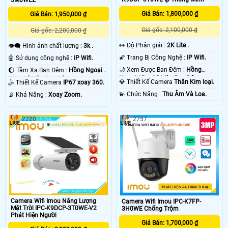
Giá Bán: 1,800,000 ₫
Giá Bán: 1,950,000 ₫
Giá gốc: 2,100,000 ₫
Giá gốc: 2,200,000 ₫
️👀 Độ Phân giải :
2K Lite .
👁️‍🗨 Hình ảnh chất lượng :
3k .
🌠 Trang Bị Công Nghệ :
IP Wifi.
🤖️ Sử dụng công nghệ :
IP Wifi.
🌙 Xem Được Ban Đêm :
Hồng
🌔 Tầm Xa Ban Đêm :
Hồng Ngoại
Ngoại 15m Có Màu Ban Ðêm.
50m Có Màu Ban Ðêm.
💎 Thiết Kế Camera
Thân Kim loại.
🤹 Thiết Kế Camera
IP67 xoay 360.
️💫 Chức Năng :
Thu Âm Và Loa.
️📡 Khả Năng :
Xoay Zoom.
2220
2757
Camera Wifi Imou Năng Lượng
Camera Wifi Imou IPC-K7FP-
Mặt Trời IPC-K9DCP-3T0WE-V2
3H0WE Chống Trộm
Phát Hiện Người
Giá Bán: 1,700,000 ₫