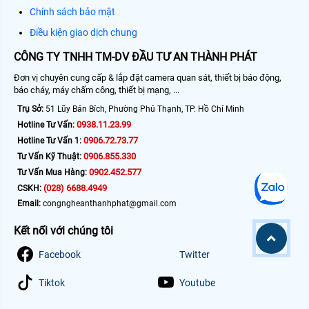
Chính sách bảo mật
Điều kiện giao dịch chung
CÔNG TY TNHH TM-DV ĐẦU TƯ AN THÀNH PHÁT
Đơn vị chuyên cung cấp & lắp đặt camera quan sát, thiết bị báo động,
báo cháy, máy chấm công, thiết bị mạng, ...
Trụ Sở:
51 Lũy Bán Bích, Phường Phú Thạnh, TP. Hồ Chí Minh
0938.11.23.99
Hotline Tư Vấn:
0906.72.73.77
Hotline Tư Vấn 1:
0906.855.330
Tư Vấn Kỹ Thuật:
0902.452.577
Tư Vấn Mua Hàng:
(028) 6688.4949
CSKH:
Email:
congngheanthanhphat@gmail.com
Kết nối với chúng tôi
Facebook
Twitter
Tiktok
Youtube