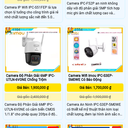
Camera IPC-F52P an ninh không
Camera IP Wifi IPC-S51FEP là lựa
dây với độ phân giải 5MP tích hợp
chọn lý tưởng cho công trình giá rẻ
mic ghi âm chất lượng cao và
nhờ chất lượng sắc nét đến 5.0
chuẩn nén H.265 tiết kiệm băng
megapixel với khả năng xem ban
thông. Camera hỗ trợ tầm nhìn ban
đêm Full Color trong phạm vi 20m
đêm lên đến 30m, kết nối Wi-Fi 6
1104
2554
camera giúp quan sát hiệu quả vào
mạnh mẽ và tính năng phát hiện
ban đêm như ban ngày
con người thông minh. Với chuẩn
IP67 camera đảm bảo hoạt động
bền bỉ trong mọi điều kiện thời tiết
Camera Độ Phân Giải 6MP IPC-
Camera Wifi Imou IPC-S3EP-
U7LN-6V0NE Chống Trộm
5M0WE Có Báo Động
Giá Bán: 1,900,000 ₫
Giá Bán: 1,700,000 ₫
Giá gốc: 2,400,000 ₫
Giá gốc: 1,900,000 ₫
Camera Độ Phân Giải 6MP IPC-
Camera An Ninh IPC-S3EP-5M0WE
U7LN-6V0NE có cảm biến CMOS
có thiết kế mỹ thuật thân kim loại
1/1.8” cho phép quay 20fps ở độ
chất lượng, đem lại hình ảnh sắc nét
phân giải 3200×1800 ống kính
với độ phân giải Ultra 4k lite. Sản
3.6mm tạo góc nhìn ngang 89° hỗ
phẩm sử dụng công nghệ hình ảnh
831
1952