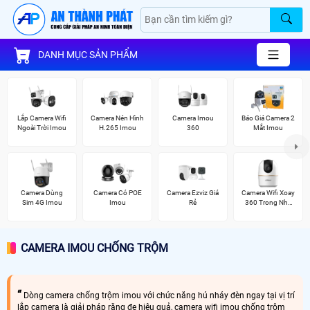
DANH MỤC SẢN PHẨM
Lắp Camera Wifi
Camera Nén Hình
Camera Imou
Báo Giá Camera 2
Ngoài Trời Imou
H.265 Imou
360
Mắt Imou
Camera Dùng
Camera Có POE
Camera Ezviz Giá
Camera Wifi Xoay
Sim 4G Imou
Imou
Rẻ
360 Trong Nhà
Dahua
CAMERA IMOU CHỐNG TRỘM
Dòng camera chống trộm imou với chức năng hú nháy đèn ngay tại vị trí
lắp camera là giải pháp răng đe hiệu quả, camera wifi imou chống trộm