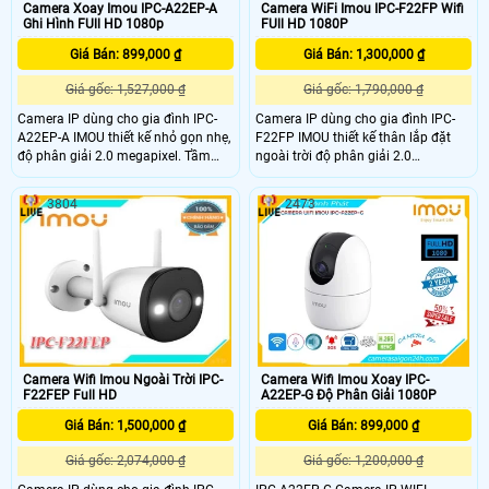
Camera Xoay Imou IPC-A22EP-A
Camera WiFi Imou IPC-F22FP Wifi
Ghi Hình FUll HD 1080p
FUll HD 1080P
Giá Bán: 899,000 ₫
Giá Bán: 1,300,000 ₫
Giá gốc: 1,527,000 ₫
Giá gốc: 1,790,000 ₫
Camera IP dùng cho gia đình IPC-
Camera IP dùng cho gia đình IPC-
A22EP-A IMOU thiết kế nhỏ gọn nhẹ,
F22FP IMOU thiết kế thân lắp đặt
độ phân giải 2.0 megapixel. Tầm
ngoài trời độ phân giải 2.0
quan sát xa 10m với công nghệ
megapixel, Tầm quan sát xa 30m
hồng ngoại thông minh cùng các
với công nghệ hồng ngoại thông
3804
2473
tính năng thông minh khác, làm
minh cùng các tính năng thông
tăng khả năng quan sát.
minh khác làm tăng khả năng quan
sát.
Camera Wifi Imou Ngoài Trời IPC-
Camera Wifi Imou Xoay IPC-
F22FEP Full HD
A22EP-G Độ Phân Giải 1080P
Giá Bán: 1,500,000 ₫
Giá Bán: 899,000 ₫
Giá gốc: 2,074,000 ₫
Giá gốc: 1,200,000 ₫