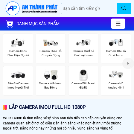
DANH MỤC SẢN PHẨM
Camera Imou
Camera Theo Dỏi
Camera Thiết Kế
Camera Chuẩn
Phát Hiện Người
Chuyển Động
Kim Loại Imou
Onvif Imou
Imou
Báo Giá Camera
Camera Wifi Imou
Camera Wifi Meari
Camera HD
Imou Ngoài Trời
Báo Động
Giá Rẻ
Analog 4in1
LẮP CAMERA IMOU FULL HD 1080P
WDR 140dB là tính năng xử lý hình ảnh tiên tiến cao cấp chuyên dùng cho
camera quan sát ở nơi có điều kiện ánh sáng khắc nghiệt như môi trường
ngoài trời, nắng nóng hay những nơi có nhiều vùng sáng và vùng tối