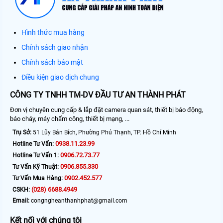
Hình thức mua hàng
Chính sách giao nhận
Chính sách bảo mật
Điều kiện giao dịch chung
CÔNG TY TNHH TM-DV ĐẦU TƯ AN THÀNH PHÁT
Đơn vị chuyên cung cấp & lắp đặt camera quan sát, thiết bị báo động,
báo cháy, máy chấm công, thiết bị mạng, ...
Trụ Sở:
51 Lũy Bán Bích, Phường Phú Thạnh, TP. Hồ Chí Minh
0938.11.23.99
Hotline Tư Vấn:
0906.72.73.77
Hotline Tư Vấn 1:
0906.855.330
Tư Vấn Kỹ Thuật:
0902.452.577
Tư Vấn Mua Hàng:
(028) 6688.4949
CSKH:
Email:
congngheanthanhphat@gmail.com
Kết nối với chúng tôi