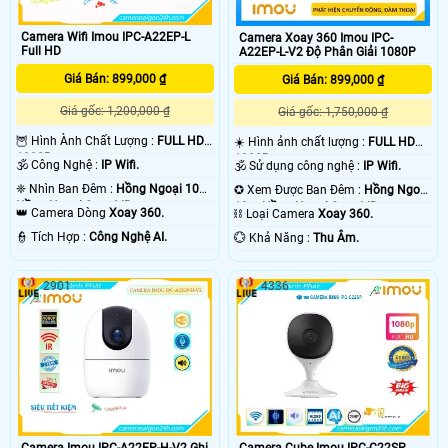
Camera Wifi Imou IPC-A22EP-L
Camera Xoay 360 Imou IPC-
Full HD
A22EP-L-V2 Độ Phân Giải 1080P
Giá Bán: 899,000 ₫
Giá Bán: 899,000 ₫
Giá gốc: 1,200,000 ₫
Giá gốc: 1,750,000 ₫
🦉 Hình Ành Chất Lượng :
FULL HD
☀️ Hình ảnh chất lượng :
FULL HD
1080P .
1080P .
🕉️ Công Nghệ :
IP Wifi.
🕉️ Sử dụng công nghệ :
IP Wifi.
❈ Nhìn Ban Đêm :
Hồng Ngoại 10m
✪ Xem Được Ban Đêm :
Hồng Ngoại
Hồng Ngoại Smart IR.
10m Hồng Ngoại Smart IR.
👑 Camera Dòng
Xoay 360.
⛓ Loại Camera
Xoay 360.
️👮 Tích Hợp :
Công Nghệ AI.
️💮 Khả Năng :
Thu Âm.
2901
4336
Camera Imou IPC-A22EP-H-V2 Ghi
Camera Cube Imou IPC-C22SP