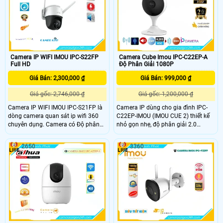
góc nhìn 97°(H), 52°(V), 114°(D), tích
hợp míc với chuẩn âm thanh G.
711a / G
Camera IP WIFI IMOU IPC-S22FP
Camera Cube Imou IPC-C22EP-A
Full HD
Độ Phân Giải 1080P
Giá Bán: 2,300,000 ₫
Giá Bán: 999,000 ₫
Giá gốc: 2,746,000 ₫
Giá gốc: 1,200,000 ₫
Camera IP WIFI IMOU IPC-S21FP là
Camera IP dùng cho gia đình IPC-
dòng camera quan sát ip wifi 360
C22EP-IMOU (IMOU CUE 2) thiết kế
chuyên dụng. Camera có Độ phân
nhỏ gọn nhẹ, độ phân giải 2.0
giải 2.0 MP, cảm biến CMOS kích
megapixel. Tầm quan sát xa 10m
thước 1/2. 9”, 20fps@2
với công nghệ hồng ngoại thông
2650
3360
minh cùng các tính năng thông
minh khác, làm tăng khả năng quan
sát.