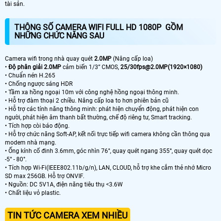
tài sản.
THÔNG SỐ CAMERA WIFI FULL HD 1080P GỒM
NHỮNG CHỨC NĂNG SAU
Camera wifi trong nhà quay quét
2.0MP
(Nâng cấp loa)
•
Độ phân giải 2.0MP
cảm biến 1/3” CMOS,
25/30fps@2.0MP(1920×1080)
• Chuẩn nén H.265
• Chống ngược sáng HDR
• Tầm xa hồng ngoại 10m với công nghệ hồng ngoại thông minh.
• Hỗ trợ đàm thoại 2 chiều. Nâng cấp loa to hơn phiên bản cũ
• Hỗ trợ các tính năng thông minh: phát hiện chuyển động, phát hiện con
người, phát hiện âm thanh bất thường, chế độ riêng tư, Smart tracking.
• Tích hợp còi báo động.
• Hỗ trợ chức năng Soft-AP, kết nối trực tiếp wifi camera không cần thông qua
modem nhà mạng.
• Ống kính cố đinh 3.6mm, góc nhìn 76°, quay quét ngang 355°, quay quét dọc
-5° - 80°.
• Tích hợp Wi-Fi(IEEE802.11b/g/n), LAN, CLOUD, hỗ trợ khe cắm thẻ nhớ Micro
SD max 256GB. Hỗ trợ ONVIF.
• Nguồn: DC 5V1A, điện năng tiêu thụ <3.6W
• Chất liệu vỏ plastic.
TIN TỨC CAMERA XEM NHIỀU