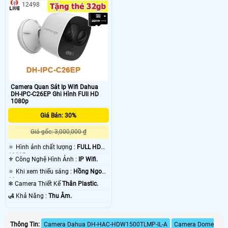
12498
Camera Quan Sát Ip Wifi Dahua
DH-IPC-C26EP Ghi Hình FUll HD
1080p
Giá Bán: 30%
Giá gốc: 3,000,000 ₫
🔅 Hình ảnh chất lượng :
FULL HD
1080P .
⚜️ Công Nghệ Hình Ảnh :
IP Wifi.
🔅 Khi xem thiếu sáng :
Hồng Ngoại
10m .
❄ Camera Thiết Kế
Thân Plastic.
️🛃 Khả Năng :
Thu Âm.
Thông Tin:
Camera Dahua DH-HAC-HDW1500TLMP-IL-A
Camera Dome