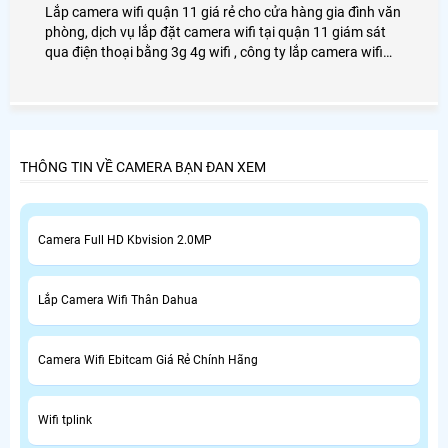
Lắp camera wifi quận 11 giá rẻ cho cửa hàng gia đình văn
phòng, dịch vụ lắp đặt camera wifi tại quận 11 giám sát
qua điện thoại bằng 3g 4g wifi , công ty lắp camera wifi
quận 11 uy tín An Thành Phát chuyên lắp camera wifi cho
gia đình văn phòng cửa hàng.
THÔNG TIN VỀ CAMERA BẠN ĐAN XEM
Camera Full HD Kbvision 2.0MP
Lắp Camera Wifi Thân Dahua
Camera Wifi Ebitcam Giá Rẻ Chính Hãng
Wifi tplink