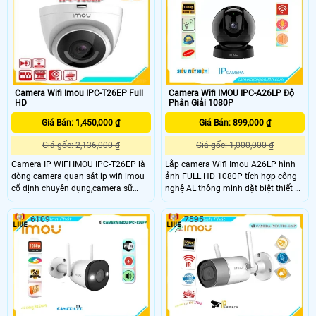
(AWB),Tự động bù sáng (AGC),
Chống nhiễu (3D-DNR)
Camera Wifi Imou IPC-T26EP Full
Camera Wifi IMOU IPC-A26LP Độ
HD
Phân Giải 1080P
Giá Bán: 1,450,000 ₫
Giá Bán: 899,000 ₫
Giá gốc: 2,136,000 ₫
Giá gốc: 1,000,000 ₫
Camera IP WIFI IMOU IPC-T26EP là
Lắp camera Wifi Imou A26LP hình
dòng camera quan sát ip wifi imou
ảnh FULL HD 1080P tích hợp công
cố định chuyên dụng,camera sữ
nghệ AL thông minh đặt biệt thiết kế
dụng cảm biến hình ảnh 2.0
khác biệt nhỏ gọn và tinh tế phù
megapixel cảm biến Sony SNR1s
hợp lắp camera wifi văn phòng gia
6109
7595
kích thước 1/2. 7,
đình mỹ thuật cao. Camera Wifi
25/30fps@2.0MP(1920x1080),Hỗ
Imou A26LP tích hợp công nghệ
trợ Chuẩn nén H
tracking bắt hình theo chuyển động
xoay 360 phù hợp văn phòng đại
sảnh