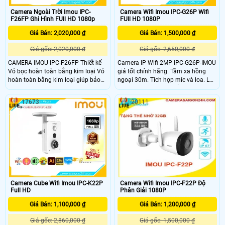
Camera Ngoài Trời Imou IPC-
Camera Wifi Imou IPC-G26P Wifi
F26FP Ghi Hình FUll HD 1080p
FUll HD 1080P
Giá Bán: 2,020,000 ₫
Giá Bán: 1,500,000 ₫
Giá gốc: 2,020,000 ₫
Giá gốc: 2,650,000 ₫
CAMERA IMOU IPC-F26FP Thiết kế
Camera IP Wifi 2MP IPC-G26P-IMOU
Vỏ bọc hoàn toàn bằng kim loại Vỏ
giá tốt chính hãng. Tầm xa hồng
hoàn toàn bằng kim loại giúp bảo
ngoại 30m. Tích hợp míc và loa. Lắp
vệ chắc chắn và tản nhiệt hiệu quả;
đặt ngoài trời với chuẩn chống nước
IMOU IPC-F26FP cho phép sử dụng
IP67.
17673
20111
ở những nơi có nhiệt độ cao hơn.
CAMERA WIFI IPC-F26FP Tích hợp
Công nghệ AI giúp phát hiện chuyển
động của con người, gửi cảnh báo
đến điện thoại của chủ nhà khi phát
hiện người lạ đột nhập
Camera Cube Wifi Imou IPC-K22P
Camera Wifi Imou IPC-F22P Độ
Full HD
Phân Giải 1080P
Giá Bán: 1,100,000 ₫
Giá Bán: 1,200,000 ₫
Giá gốc: 2,860,000 ₫
Giá gốc: 1,500,000 ₫