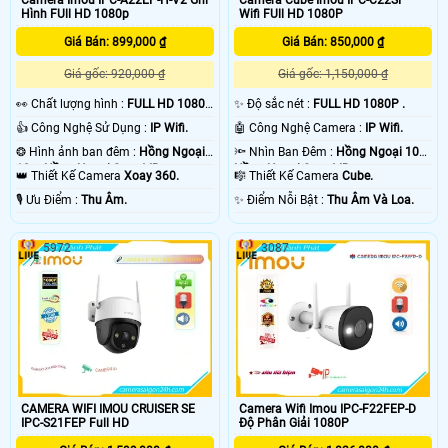
Hình FUll HD 1080p
Wifi FUll HD 1080P
Giá Bán: 899,000 ₫
Giá Bán: 850,000 ₫
Giá gốc: 920,000 ₫
Giá gốc: 1,150,000 ₫
️👀 Chất lượng hình :
FULL HD 1080P
✨ Độ sắc nét :
FULL HD 1080P .
.
👍 Công Nghệ Sử Dụng :
IP Wifi.
🤖️ Công Nghệ Camera :
IP Wifi.
❂ Hình ảnh ban đêm :
Hồng Ngoại
🔦 Nhìn Ban Đêm :
Hồng Ngoại 10m
10m Hồng Ngoại Smart IR.
Hồng Ngoại Smart IR.
👑 Thiết Kế Camera
Xoay 360.
🎼️ Thiết Kế Camera
Cube.
️🎙 Ưu Điểm :
Thu Âm.
️✨ Điểm Nỗi Bật :
Thu Âm Và Loa.
5972
3087
CAMERA WIFI IMOU CRUISER SE
Camera Wifi Imou IPC-F22FEP-D
IPC-S21FEP Full HD
Độ Phân Giải 1080P