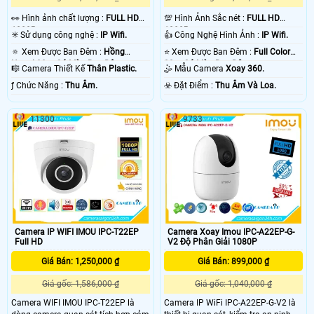
️👀 Hình ảnh chất lượng :
FULL HD
💯 Hình Ảnh Sắc nét :
FULL HD
1080P .
1080P .
✳️ Sử dụng công nghệ :
IP Wifi.
👍 Công Nghệ Hình Ảnh :
IP Wifi.
🔅 Xem Được Ban Đêm :
Hồng
⭐ Xem Được Ban Đêm :
Full Color
Ngoại 30m Có Màu Ban Ðêm.
30m Có Màu Ban Ðêm.
🎼️ Camera Thiết Kế
Thân Plastic.
🤹 Mẫu Camera
Xoay 360.
️ƒ Chức Năng :
Thu Âm.
️☣️ Đặt Điểm :
Thu Âm Và Loa.
11300
9733
Camera IP WIFI IMOU IPC-T22EP
Camera Xoay Imou IPC-A22EP-G-
Full HD
V2 Độ Phân Giải 1080P
Giá Bán: 1,250,000 ₫
Giá Bán: 899,000 ₫
Giá gốc: 1,586,000 ₫
Giá gốc: 1,040,000 ₫
Camera WIFI IMOU IPC-T22EP là
Camera IP WiFi IPC-A22EP-G-V2 là