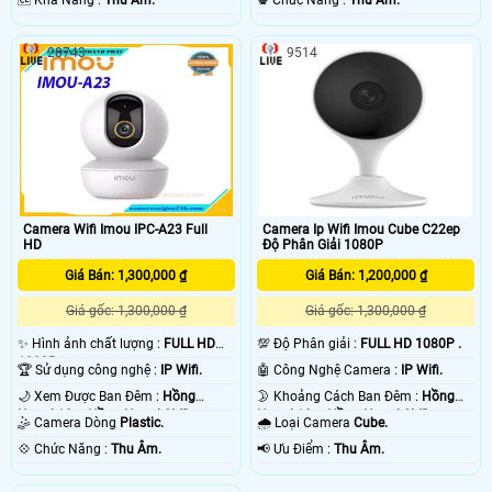
️🆑 Khả Năng :
Thu Âm.
️♚ Chức Năng :
Thu Âm.
28743
9514
Camera Wifi Imou IPC-A23 Full
Camera Ip Wifi Imou Cube C22ep
HD
Độ Phân Giải 1080P
Giá Bán: 1,300,000 ₫
Giá Bán: 1,200,000 ₫
Giá gốc: 1,300,000 ₫
Giá gốc: 1,300,000 ₫
✨ Hình ảnh chất lượng :
FULL HD
💯 Độ Phân giải :
FULL HD 1080P .
1080P .
🏆 Sử dụng công nghệ :
IP Wifi.
🤖️ Công Nghệ Camera :
IP Wifi.
🌙 Xem Được Ban Đêm :
Hồng
🌛 Khoảng Cách Ban Đêm :
Hồng
Ngoại 10m Hồng Ngoại SMD.
Ngoại 10m Hồng Ngoại SMD.
🤹 Camera Dòng
Plastic.
🌧️ Loại Camera
Cube.
️💠 Chức Năng :
Thu Âm.
️📢 Ưu Điểm :
Thu Âm.