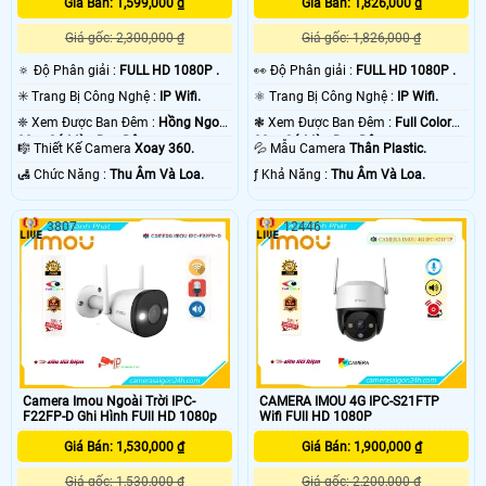
Giá Bán: 1,599,000 ₫
Giá Bán: 1,826,000 ₫
Giá gốc: 2,300,000 ₫
Giá gốc: 1,826,000 ₫
🔅 Độ Phân giải :
FULL HD 1080P .
️👀 Độ Phân giải :
FULL HD 1080P .
✳️ Trang Bị Công Nghệ :
IP Wifi.
⚛️ Trang Bị Công Nghệ :
IP Wifi.
❈ Xem Được Ban Đêm :
Hồng Ngoại
❃ Xem Được Ban Đêm :
Full Color
30m Có Màu Ban Ðêm.
30m Có Màu Ban Ðêm.
🎼️ Thiết Kế Camera
Xoay 360.
💦 Mẫu Camera
Thân Plastic.
️🛃 Chức Năng :
Thu Âm Và Loa.
️ƒ Khả Năng :
Thu Âm Và Loa.
3807
12446
Camera Imou Ngoài Trời IPC-
CAMERA IMOU 4G IPC-S21FTP
F22FP-D Ghi Hình FUll HD 1080p
Wifi FUll HD 1080P
Giá Bán: 1,530,000 ₫
Giá Bán: 1,900,000 ₫
Giá gốc: 1,530,000 ₫
Giá gốc: 2,200,000 ₫