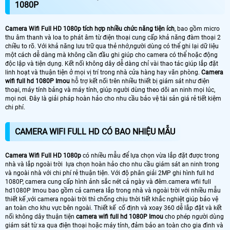
1080P
Camera Wifi Full HD 1080p tích hợp nhiều chức năng tiện ích
, bao gồm micro
thu âm thanh và loa to phát âm từ điện thoại cung cấp khả năng đàm thoại 2
chiều to rõ. Với khả năng lưu trữ qua thẻ nhớ,người dùng có thể ghi lại dữ liệu
một cách dễ dàng mà không cần đầu ghi giúp cho camera có thể hoặc động
độc lập và tiện dụng. Kết nối không dây dễ dàng chỉ vài thao tác giúp lắp đặt
linh hoạt và thuận tiện ở mọi vị trí trong nhà cửa hàng hay văn phòng.
Camera
wifi full hd 1080P Imou
hỗ trợ kết nối trên nhiều thiết bị giám sát như điện
thoại, máy tính bảng và máy tính, giúp người dùng theo dõi an ninh mọi lúc,
mọi nơi. Đây là giải pháp hoàn hảo cho nhu cầu bảo vệ tài sản giá rẻ tiết kiệm
chi phí.
CAMERA WIFI FULL HD CÓ BAO NHIỆU MẪU
Camera Wifi Full HD 1080p
có nhiều mẫu để lựa chọn vừa lắp đặt được trong
nhà và lắp ngoài trời lựa chọn hoàn hảo cho nhu cầu giám sát an ninh trong
và ngoài nhà với chi phí rẻ thuận tiện. Với độ phân giải 2MP ghi hình full hd
1080P, camera cung cấp hình ảnh sắc nét cả ngày và đêm.camera wfii full
hd1080P Imou bao gồm cả camera lắp trong nhà và ngoài trời với nhiều mẫu
thiết kế ,với camera ngoài trời thì chống chịu thời tiết khắc nghiệt giúp bảo vệ
an toàn cho khu vực bên ngoài. Thiết kế cố định và xoay 360 dễ lắp đặt và kết
nối không dây thuận tiện
camera wifi full hd 1080P Imou
cho phép người dùng
giám sát từ xa qua điện thoại hoặc máy tính, đảm bảo an toàn cho gia đình và