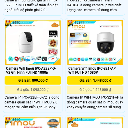
Camera IP dùng cho gia đình IPC-
IPC-A22EP-G Camera IP WIFI
F22FEP IMOU thiết kế thân lắp đặt
DAHUA là dòng camera ip wifi chất
ngoài trời độ phân giải 2.0
lượng cao. camera sử dụng cảm
megapixel. Tầm quan sát xa 30m
biến hình ảnh,Độ phân giải
với công nghệ hồng ngoại thông
2Megapixel CMOS 1/2. 11b/g/n) hỗ
3490
12877
minh cùng các tính năng thông
trợ P2P,Sản phẩm là dòng camera
minh khác, làm tăng khả năng quan
quan sat chất lương cao giá rẻ
sát.
chuyên dụng,phù hợp cho văn
phòng,cửa hàng,siêu thị,
Camera Wifi Imou IPC-A22EP-D-
Camera Wifi Imou IPC-S21FAP
V2 Ghi Hình FUll HD 1080p
Wifi FUll HD 1080P
Giá Bán: 899,000 ₫
Giá Bán: 1,448,000 ₫
Giá gốc: 1,098,000 ₫
Giá gốc: 1,648,000 ₫
Camera IP IPC-A22EP-D-V2 là dòng
Camera IP WIFI IMOU IPC-S21FAP là
camera quan sat IP WIFI IMOU 2.0
dòng camera quan sát ip imou quay
megapixel cảm biến 1/2. 9” Sony
xoay chuyên dụng,camera sữ dụng
NIR,
cảm biến hình ảnh 2.0 megapixel
25/30fps@2.0Mp(1920×1080),Chống
cảm biến CMOS kích thước 1/2. 9”,
3410
6043
ngược sáng DWDR, chế độ ngày
20fps@2.0M(1920x1080),Ống kính
đêm(ICR), tự động cân bằng trắng
cố định 3