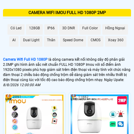
CAMERA WIFI IMOU FULL HD 1080P 2MP
Có Led
128GB
IP66
3D DNR
Full Color
Hồng Ngoại
AI
Dual Light
Thân
Speed Dome
CMOS
Xoay 360
Camera Wifi Full HD 1080P
là dòng camera kết nối không dây độ phân giải
2.0MP ghi hình ảnh sắc nét chuẩn FULL HD 1080P Imou với số điểm ảnh
1920x1080 pixels phù hợp giám sát trêm điện thoại và máy tính với chức năng
đàm thoại 2 chiều báo động chống trộm dễ dàng giám sát trên nhiều thiết bị
điện thoại cùng lúc với tốc độ cao báo động chống trộm nhạy. Ngày Upate:
8/8/2026 12:00:00 AM
2891
11882