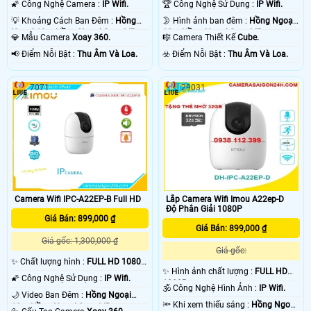
🌠 Công Nghệ Camera :
IP Wifi.
🏆 Công Nghệ Sử Dụng :
IP Wifi.
💡 Khoảng Cách Ban Đêm :
Hồng
🌛 Hình ảnh ban đêm :
Hồng Ngoại
Ngoại 10m Hồng Ngoại Smart IR.
10m Hồng Ngoại Smart IR.
💎 Mẫu Camera
Xoay 360.
🎼️ Camera Thiết Kế
Cube.
️📢 Điểm Nỗi Bật :
Thu Âm Và Loa.
️☣️ Điểm Nỗi Bật :
Thu Âm Và Loa.
7071
29031
Camera Wifi IPC-A22EP-B Full HD
Lắp Camera Wifi Imou A22ep-D
Độ Phân Giải 1080P
Giá Bán: 899,000 ₫
Giá Bán: 899,000 ₫
Giá gốc: 1,300,000 ₫
Giá gốc:
✨ Chất lượng hình :
FULL HD 1080P
✨ Hình ảnh chất lượng :
FULL HD
.
🌠 Công Nghệ Sử Dụng :
IP Wifi.
1080P .
🕉️ Công Nghệ Hình Ảnh :
IP Wifi.
🌙 Video Ban Đêm :
Hồng Ngoại
🔦 Khi xem thiếu sáng :
Hồng Ngoại
10m Hồng Ngoại Smart IR.