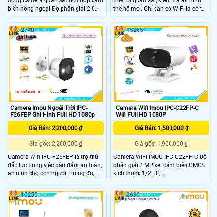
dòng camera quan sát tích hợp cảm
thiết bị quan sát, kiểm tra an ninh
biến hồng ngoại Độ phân giải 2.0
thế hệ mới. Chỉ cần có WiFi là có thể
MP cảm biến CMOS kích thước 1/2.
kết nối trực tiếp với các thiết bị
8”,
ngoại vi như điện thoại di động, máy
2748
15265
25/30fps@4.0M(1920X1080),Chuẩn
tính bảng, laptop. . Sử dụng công
nén H
nghệ điện toán đám mây, hoặc thẻ
nhớ để lưu trữ nên không cần tới
đầu thu, ổ cứng để lưu trữ và kéo
dây phức tạp
Camera Imou Ngoài Trời IPC-
Camera Wifi Imou IPC-C22FP-C
F26FEP Ghi Hình FUll HD 1080p
Wifi FUll HD 1080P
Giá Bán: 2,200,000 ₫
Giá Bán: 1,500,000 ₫
Giá gốc: 2,200,000 ₫
Giá gốc: 1,900,000 ₫
Camera Wifi IPC-F26FEP là trợ thủ
Camera WIFI IMOU IPC-C22FP-C Độ
đắc lực trong việc bảo đảm an toàn,
phân giải 2 MPixel cảm biến CMOS
an ninh cho con người. Trong đó,
kích thước 1/2. 8”,
camera IP được nhiều khách hàng
25/30fps@2MP(1920×1080),Tính
tin dùng vì quan sát hình ảnh sắc
năng phát hiện con người, phát hiện
10250
2695
nét, độ phân giải cao, chỉ cần kết nối
âm thanh bất thường, đàm thoại hai
với internet là có thể quan sát từ xa.
chiều,Tính năng Wifi Hotspot
(AP),Ống kính cố định 2. 8mm cho