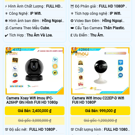
️⚡ Hình Ành Chất Lượng :
FULL HD
🦉 Độ Phân giải :
FULL HD 1080P .
1080P .
⚜️ Công Nghệ :
IP Wifi.
⚜️ Tích hợp công nghệ :
IP Wifi.
❃ Hình ảnh ban đêm :
Hồng Ngoại
❂ Video Ban Đêm :
Hồng Ngoại
10m Hồng Ngoại Smart IR.
30m Hồng Ngoại Smart IR.
🕉️ Camera Theo Mẫu
Cube.
👑 Cấu Tạo Camera
Thân Plastic.
️✔️ Tích Hợp :
Thu Âm Và Loa.
️₤ Ưu Điểm :
Thu Âm.
4172
12964
Camera Xoay Wifi Imou IPC-
Camera Wifi Imou C22EP-D Wifi
A26HP Ghi Hình FUll HD 1080p
FUll HD 1080P
Giá Bán: 2,400,000 ₫
Giá Bán: 999,000 ₫
Giá gốc: 3,000,000 ₫
Giá gốc: 1,200,000 ₫
💯 Độ sắc nét :
FULL HD 1080P .
💯 Chất lượng hình :
FULL HD 1080P
.