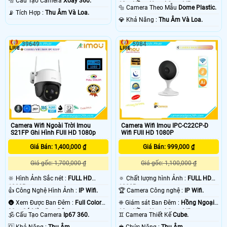
🔩 Cấu Tạo Camera
Xoay 360.
10m Hồng Ngoại Smart IR.
🔩 Camera Theo Mẫu
Dome Plastic.
️📡 Tích Hợp :
Thu Âm Và Loa.
️💎 Khả Năng :
Thu Âm Và Loa.
39649
5984
Camera Wifi Ngoài Trời Imou
Camera Wifi Imou IPC-C22CP-D
S21FP Ghi Hình FUll HD 1080p
Wifi FUll HD 1080P
Giá Bán: 1,400,000 ₫
Giá Bán: 999,000 ₫
Giá gốc: 1,700,000 ₫
Giá gốc: 1,100,000 ₫
🔆 Hình Ảnh Sắc nét :
FULL HD
🔅 Chất lượng hình Ảnh :
FULL HD
1080P .
1080P .
👍 Công Nghệ Hình Ảnh :
IP Wifi.
🏆 Camera Công nghệ :
IP Wifi.
🌚 Xem Được Ban Đêm :
Full Color
❈ Giám sát Ban Đêm :
Hồng Ngoại
30m Có Màu Ban Ðêm.
10m Hồng Ngoại Smart IR.
🕉️ Cấu Tạo Camera
Ip67 360.
♊ Camera Thiết Kế
Cube.