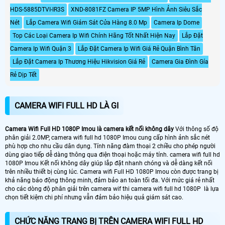
HDS-5885DTVI-IR3S
XND-8081FZ Camera IP 5MP Hình Ảnh Siêu Sắc
Nét
Lắp Camera Wifi Giám Sát Cửa Hàng 8.0 Mp
Camera Ip Dome
Top Các Loại Camera Ip Wifi Chính Hãng Tốt Nhất Hiện Nay
Lắp Đặt
Camera Ip Wifi Quận 3
Lắp Đặt Camera Ip Wifi Giá Rẻ Quận Bình Tân
Lắp Đặt Camera Ip Thương Hiệu Hikvision Giá Rẻ
Camera Gia Đình Gía
Rẻ Dịp Tết
CAMERA WIFI FULL HD LÀ GI
Camera Wifi Full HD 1080P Imou là camera kết nối không dây
Với thông số độ
phân giải 2.0MP, camera wifi full hd 1080P Imou cung cấp hình ảnh sắc nét
phù hợp cho nhu cầu dân dụng. Tính năng đàm thoại 2 chiều cho phép người
dùng giao tiếp dễ dàng thông qua điện thoại hoặc máy tính. camera wifi full hd
1080P Imou Kết nối không dây giúp lắp đặt nhanh chóng và dễ dàng kết nối
trên nhiều thiết bị cùng lúc. Camera wifi Full HD 1080P Imou còn được trang bị
khả năng báo động thông minh, đảm bảo an toàn tối đa. Với mức giá rẻ nhất
cho các dòng độ phân giải trên camera wif thi camera wifi full hd 1080P là lựa
chọn tiết kiệm chi phí nhưng vẫn đảm bảo hiệu quả giám sát cao.
CHỨC NĂNG TRANG BỊ TRÊN CAMERA WIFI FULL HD