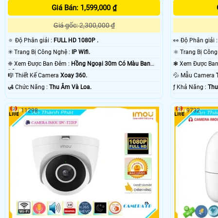
Giá Bán: 1,599,000 ₫
Giá gốc: 2,300,000 ₫
🔅 Độ Phân giải :
FULL HD 1080P .
️👀 Độ Phân giải 
✳️ Trang Bị Công Nghệ :
IP Wifi.
❈ Xem Được Ban Đêm :
Hồng Ngoại 30m Có Màu Ban
Ðêm.
🎼️ Thiết Kế Camera
Xoay 360.
💦 Mẫu Camera
️🛃 Chức Năng :
Thu Âm Và Loa.
️ƒ Khả Năng :
Thu
11298
9732