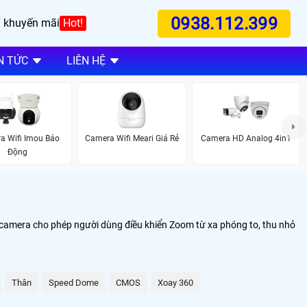
0938.112.399
 khuyến mãi
Hot!
N TỨC
LIÊN HỆ
a Wifi Imou Báo
Camera Wifi Meari Giá Rẻ
Camera HD Analog 4in1
Động
camera cho phép người dùng điều khiển Zoom từ xa phóng to, thu nhỏ
Thân
Speed Dome
CMOS
Xoay 360