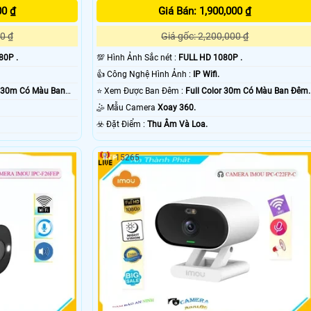
00 ₫
Giá Bán: 1,900,000 ₫
0 ₫
Giá gốc: 2,200,000 ₫
80P .
💯 Hình Ảnh Sắc nét :
FULL HD 1080P .
👍 Công Nghệ Hình Ảnh :
IP Wifi.
 30m Có Màu Ban
⭐ Xem Được Ban Đêm :
Full Color 30m Có Màu Ban Ðêm.
🤹 Mẫu Camera
Xoay 360.
️☣️ Đặt Điểm :
Thu Âm Và Loa.
15265