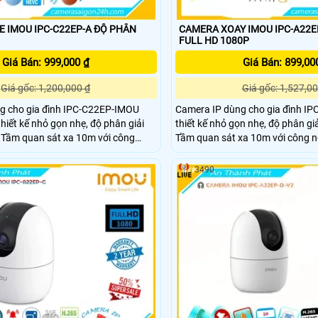
OU IPC-C22EP-A ĐỘ PHÂN
CAMERA XOAY IMOU IPC-A22EP-A GHI 
FULL HD 1080P
Giá Bán: 999,000 ₫
Giá Bán: 899,00
Giá gốc: 1,200,000 ₫
Giá gốc: 1,527,00
g cho gia đình IPC-C22EP-IMOU
Camera IP dùng cho gia đình I
hiết kế nhỏ gọn nhẹ, độ phân giải
thiết kế nhỏ gọn nhẹ, độ phân gi
g
Tầm quan sát xa 10m với công 
ại thông minh cùng các tính năng
thông minh cùng các tính năng 
c, làm tăng khả năng quan sát.
làm tăng khả năng quan sát.
3490