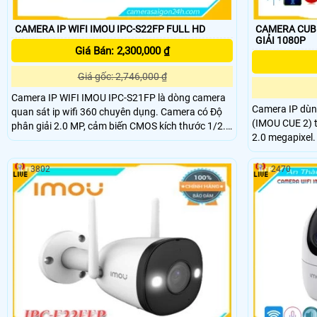
CAMERA IP WIFI IMOU IPC-S22FP FULL HD
CAMERA CUBE IM
GIẢI 1080P
Giá Bán: 2,300,000 ₫
Giá gốc: 2,746,000 ₫
Camera IP WIFI IMOU IPC-S21FP là dòng camera
Camera IP dùn
quan sát ip wifi 360 chuyên dụng. Camera có Độ
(IMOU CUE 2) t
phân giải 2.0 MP, cảm biến CMOS kích thước 1/2.
2.0 megapixel. Tầm quan sát xa 10m với côn
9”, 20fps@2
nghệ hồng ngo
thông minh khá
3802
2470