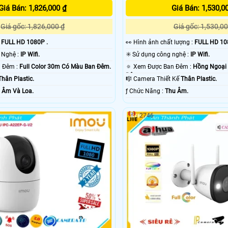
Giá Bán: 1,826,000 ₫
Giá Bán: 1,530,0
Giá gốc: 1,826,000 ₫
Giá gốc: 1,530,00
:
FULL HD 1080P .
️👀 Hình ảnh chất lượng :
FULL HD 10
⚛️ Trang Bị Công Nghệ :
IP Wifi.
✳️ Sử dụng công nghệ :
IP Wifi.
❃ Xem Được Ban Đêm :
Full Color 30m Có Màu Ban Ðêm.
🔅 Xem Được Ban Đêm :
Hồng Ngoại
Ðêm.
Thân Plastic.
🎼️ Camera Thiết Kế
Thân Plastic.
 Âm Và Loa.
️ƒ Chức Năng :
Thu Âm.
2746