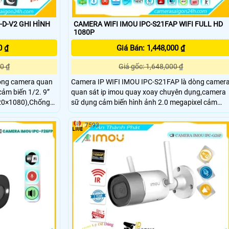
HI HÌNH
CAMERA WIFI IMOU IPC-S21FAP WIFI FULL HD
1080P
0 ₫
Giá Bán: 1,448,000 ₫
0 ₫
Giá gốc: 1,648,000 ₫
òng camera quan
Camera IP WIFI IMOU IPC-S21FAP là dòng camer
cảm biến 1/2. 9”
quan sát ip imou quay xoay chuyên dụng,camera
20×1080),Chống
sữ dụng cảm biến hình ảnh 2.0 megapixel cảm
đêm(ICR), tự
biến CMOS kích thước 1/2. 9”,
động bù sáng
20fps@2.0M(1920x1080),Ống kính cố định 3
7593