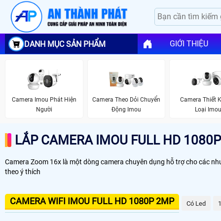
GIỚI THIỆU
DANH MỤC SẢN PHẨM
Camera Imou Phát Hiện
Camera Theo Dỏi Chuyển
Camera Thiết 
Người
Động Imou
Loại Imo
LẮP CAMERA IMOU FULL HD 1080P
Camera Zoom 16x là một dòng camera chuyên dụng hỗ trợ cho các nhu 
theo ý thích
CAMERA WIFI IMOU FULL HD 1080P 2MP
Có Led