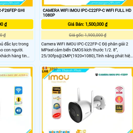
26FEP GHI
CAMERA WIFI IMOU IPC-C22FP-C WIFI FULL HD
1080P
00 ₫
Giá Bán: 1,500,000 ₫
0 ₫
Giá gốc: 1,900,000 ₫
hủ đắc lực trong
Camera WIFI IMOU IPC-C22FP-C Độ phân giải 2
ho con người.
MPixel cảm biến CMOS kích thước 1/2. 8”,
khách hàng tin
25/30fps@2MP(1920×1080),Tính năng phát hiện
t, độ phân giải
con người, phát hiện âm thanh bất thường, đàm
là có thể quan sát
thoại hai chiều,Tính năng Wifi Hotspot (AP),Ống
3360
kính cố định 2. 8mm cho góc nhìn 97°(H), 52°(V),
114°(D), tích hợp míc với chuẩn âm thanh G. 711a
/ G