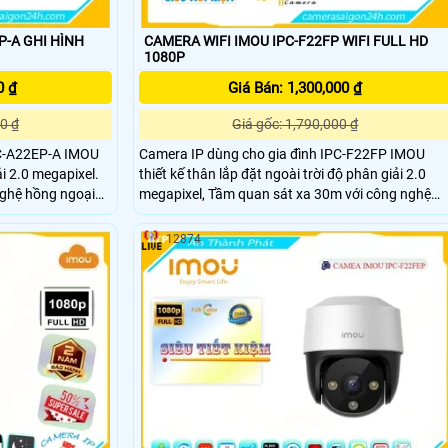
HÌNH
CAMERA WIFI IMOU IPC-F22FP WIFI FULL HD
1080P
0 ₫
Giá Bán: 1,300,000 ₫
0 ₫
Giá gốc: 1,790,000 ₫
PC-A22EP-A IMOU
Camera IP dùng cho gia đình IPC-F22FP IMOU
ải 2.0 megapixel.
thiết kế thân lắp đặt ngoài trời độ phân giải 2.0
nghệ hồng ngoại
megapixel, Tầm quan sát xa 30m với công nghệ
thông minh khác,
hồng ngoại thông minh cùng các tính năng thông
minh khác làm tăng khả năng quan sát.
12874