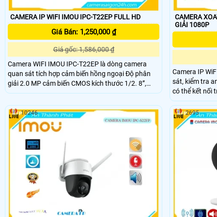
CAMERA IP WIFI IMOU IPC-T22EP FULL HD
CAMERA XOAY IM
GIẢI 1080P
Giá Bán: 1,250,000 ₫
Giá gốc: 1,586,000 ₫
Camera WIFI IMOU IPC-T22EP là dòng camera
Camera IP WiFi
quan sát tích hợp cảm biến hồng ngoại Độ phân
sát, kiểm tra an ninh th
giải 2.0 MP cảm biến CMOS kích thước 1/2. 8”,
có thể kết nối t
25/30fps@4.0M(1920X1080),Chuẩn nén H
điện thoại di đ
dụng công ngh
10246
2695
để lưu trữ nên
lưu trữ và kéo