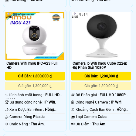
️🆑 Khả Năng :
Thu Âm.
️♚ Chức Năng :
Thu Âm.
28743
9514
Camera Wifi Imou IPC-A23 Full
Camera Ip Wifi Imou Cube C22ep
HD
Độ Phân Giải 1080P
Giá Bán: 1,300,000 ₫
Giá Bán: 1,200,000 ₫
Giá gốc: 1,300,000 ₫
Giá gốc: 1,300,000 ₫
✨ Hình ảnh chất lượng :
FULL HD
💯 Độ Phân giải :
FULL HD 1080P .
1080P .
🏆 Sử dụng công nghệ :
IP Wifi.
🤖️ Công Nghệ Camera :
IP Wifi.
🌙 Xem Được Ban Đêm :
Hồng
🌛 Khoảng Cách Ban Đêm :
Hồng
Ngoại 10m Hồng Ngoại SMD.
Ngoại 10m Hồng Ngoại SMD.
🤹 Camera Dòng
Plastic.
🌧️ Loại Camera
Cube.
️💠 Chức Năng :
Thu Âm.
️📢 Ưu Điểm :
Thu Âm.