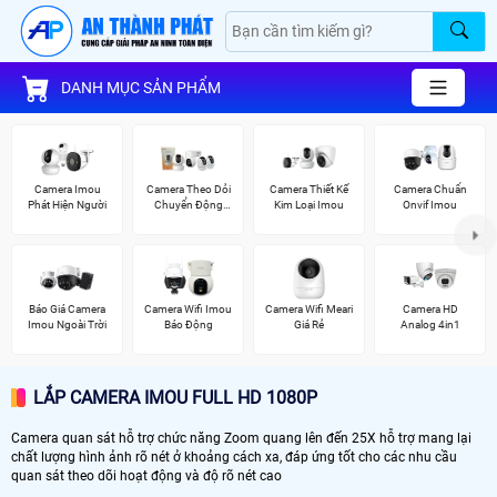
DANH MỤC SẢN PHẨM
Camera Imou
Camera Theo Dỏi
Camera Thiết Kế
Camera Chuẩn
Phát Hiện Người
Chuyển Động
Kim Loại Imou
Onvif Imou
Imou
Báo Giá Camera
Camera Wifi Imou
Camera Wifi Meari
Camera HD
Imou Ngoài Trời
Báo Động
Giá Rẻ
Analog 4in1
LẮP CAMERA IMOU FULL HD 1080P
Camera quan sát hỗ trợ chức năng Zoom quang lên đến 25X hỗ trợ mang lại
chất lượng hình ảnh rõ nét ở khoảng cách xa, đáp ứng tốt cho các nhu cầu
quan sát theo dõi hoạt động và độ rõ nét cao