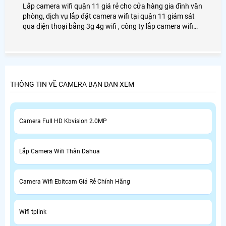
Lắp camera wifi quận 11 giá rẻ cho cửa hàng gia đình văn
phòng, dịch vụ lắp đặt camera wifi tại quận 11 giám sát
qua điện thoại bằng 3g 4g wifi , công ty lắp camera wifi
quận 11 uy tín An Thành Phát chuyên lắp camera wifi cho
gia đình văn phòng cửa hàng.
THÔNG TIN VỀ CAMERA BẠN ĐAN XEM
Camera Full HD Kbvision 2.0MP
Lắp Camera Wifi Thân Dahua
Camera Wifi Ebitcam Giá Rẻ Chính Hãng
Wifi tplink