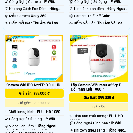
🌠 Công Nghệ Camera :
IP Wifi.
🏆 Công Nghệ Sử Dụng :
IP Wifi.
💡 Khoảng Cách Ban Đêm :
Hồng
🌛 Hình ảnh ban đêm :
Hồng Ngoại
Ngoại 10m Hồng Ngoại Smart IR.
10m Hồng Ngoại Smart IR.
💎 Mẫu Camera
Xoay 360.
🎼️ Camera Thiết Kế
Cube.
️📢 Điểm Nỗi Bật :
Thu Âm Và Loa.
️☣️ Điểm Nỗi Bật :
Thu Âm Và Loa.
7071
29031
Camera Wifi IPC-A22EP-B Full HD
Lắp Camera Wifi Imou A22ep-D
Độ Phân Giải 1080P
Giá Bán: 899,000 ₫
Giá Bán: 899,000 ₫
Giá gốc: 1,300,000 ₫
Giá gốc:
✨ Chất lượng hình :
FULL HD 1080P
✨ Hình ảnh chất lượng :
FULL HD
.
🌠 Công Nghệ Sử Dụng :
IP Wifi.
1080P .
🕉️ Công Nghệ Hình Ảnh :
IP Wifi.
🌙 Video Ban Đêm :
Hồng Ngoại
🔦 Khi xem thiếu sáng :
Hồng Ngoại
10m Hồng Ngoại Smart IR.