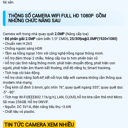
tài sản.
THÔNG SỐ CAMERA WIFI FULL HD 1080P GỒM
NHỮNG CHỨC NĂNG SAU
Camera wifi trong nhà quay quét
2.0MP
(Nâng cấp loa)
•
Độ phân giải 2.0MP
cảm biến 1/3” CMOS,
25/30fps@2.0MP(1920×1080)
• Chuẩn nén H.265
• Chống ngược sáng HDR
• Tầm xa hồng ngoại 10m với công nghệ hồng ngoại thông minh.
• Hỗ trợ đàm thoại 2 chiều. Nâng cấp loa to hơn phiên bản cũ
• Hỗ trợ các tính năng thông minh: phát hiện chuyển động, phát hiện con
người, phát hiện âm thanh bất thường, chế độ riêng tư, Smart tracking.
• Tích hợp còi báo động.
• Hỗ trợ chức năng Soft-AP, kết nối trực tiếp wifi camera không cần thông qua
modem nhà mạng.
• Ống kính cố đinh 3.6mm, góc nhìn 76°, quay quét ngang 355°, quay quét dọc
-5° - 80°.
• Tích hợp Wi-Fi(IEEE802.11b/g/n), LAN, CLOUD, hỗ trợ khe cắm thẻ nhớ Micro
SD max 256GB. Hỗ trợ ONVIF.
• Nguồn: DC 5V1A, điện năng tiêu thụ <3.6W
• Chất liệu vỏ plastic.
TIN TỨC CAMERA XEM NHIỀU