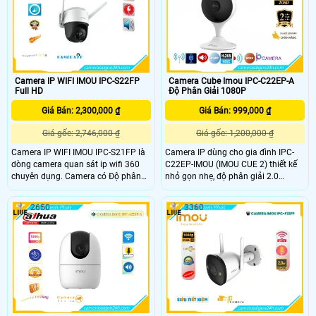
góc nhìn 97°(H), 52°(V), 114°(D), tích
hợp míc với chuẩn âm thanh G.
711a / G
Camera IP WIFI IMOU IPC-S22FP
Camera Cube Imou IPC-C22EP-A
Full HD
Độ Phân Giải 1080P
Giá Bán: 2,300,000 ₫
Giá Bán: 999,000 ₫
Giá gốc: 2,746,000 ₫
Giá gốc: 1,200,000 ₫
Camera IP WIFI IMOU IPC-S21FP là
Camera IP dùng cho gia đình IPC-
dòng camera quan sát ip wifi 360
C22EP-IMOU (IMOU CUE 2) thiết kế
chuyên dụng. Camera có Độ phân
nhỏ gọn nhẹ, độ phân giải 2.0
giải 2.0 MP, cảm biến CMOS kích
megapixel. Tầm quan sát xa 10m
thước 1/2. 9”, 20fps@2
với công nghệ hồng ngoại thông
2650
3360
minh cùng các tính năng thông
minh khác, làm tăng khả năng quan
sát.