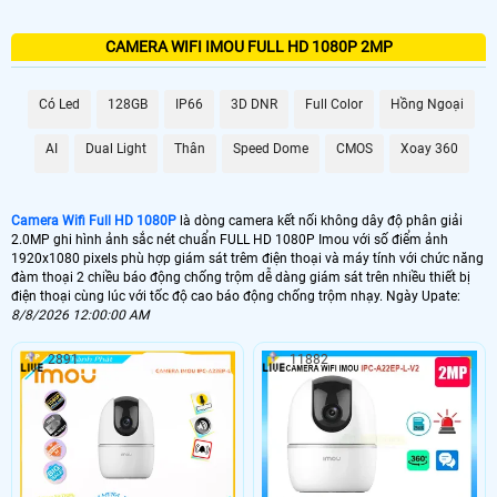
CAMERA WIFI IMOU FULL HD 1080P 2MP
Có Led
128GB
IP66
3D DNR
Full Color
Hồng Ngoại
AI
Dual Light
Thân
Speed Dome
CMOS
Xoay 360
Camera Wifi Full HD 1080P
là dòng camera kết nối không dây độ phân giải
2.0MP ghi hình ảnh sắc nét chuẩn FULL HD 1080P Imou với số điểm ảnh
1920x1080 pixels phù hợp giám sát trêm điện thoại và máy tính với chức năng
đàm thoại 2 chiều báo động chống trộm dễ dàng giám sát trên nhiều thiết bị
điện thoại cùng lúc với tốc độ cao báo động chống trộm nhạy. Ngày Upate:
8/8/2026 12:00:00 AM
2891
11882