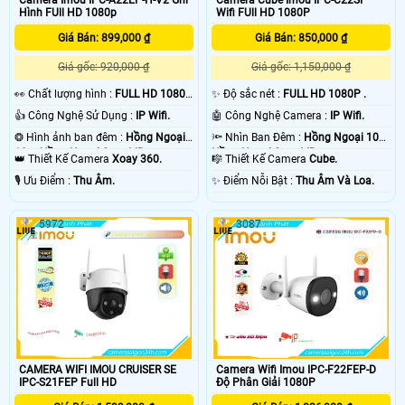
Hình FUll HD 1080p
Wifi FUll HD 1080P
Giá Bán: 899,000 ₫
Giá Bán: 850,000 ₫
Giá gốc: 920,000 ₫
Giá gốc: 1,150,000 ₫
️👀 Chất lượng hình :
FULL HD 1080P
✨ Độ sắc nét :
FULL HD 1080P .
.
👍 Công Nghệ Sử Dụng :
IP Wifi.
🤖️ Công Nghệ Camera :
IP Wifi.
❂ Hình ảnh ban đêm :
Hồng Ngoại
🔦 Nhìn Ban Đêm :
Hồng Ngoại 10m
10m Hồng Ngoại Smart IR.
Hồng Ngoại Smart IR.
👑 Thiết Kế Camera
Xoay 360.
🎼️ Thiết Kế Camera
Cube.
️🎙 Ưu Điểm :
Thu Âm.
️✨ Điểm Nỗi Bật :
Thu Âm Và Loa.
5972
3087
CAMERA WIFI IMOU CRUISER SE
Camera Wifi Imou IPC-F22FEP-D
IPC-S21FEP Full HD
Độ Phân Giải 1080P