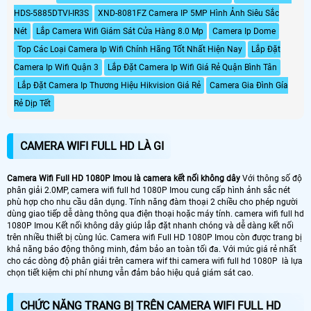
HDS-5885DTVI-IR3S
XND-8081FZ Camera IP 5MP Hình Ảnh Siêu Sắc
Nét
Lắp Camera Wifi Giám Sát Cửa Hàng 8.0 Mp
Camera Ip Dome
Top Các Loại Camera Ip Wifi Chính Hãng Tốt Nhất Hiện Nay
Lắp Đặt
Camera Ip Wifi Quận 3
Lắp Đặt Camera Ip Wifi Giá Rẻ Quận Bình Tân
Lắp Đặt Camera Ip Thương Hiệu Hikvision Giá Rẻ
Camera Gia Đình Gía
Rẻ Dịp Tết
CAMERA WIFI FULL HD LÀ GI
Camera Wifi Full HD 1080P Imou là camera kết nối không dây
Với thông số độ
phân giải 2.0MP, camera wifi full hd 1080P Imou cung cấp hình ảnh sắc nét
phù hợp cho nhu cầu dân dụng. Tính năng đàm thoại 2 chiều cho phép người
dùng giao tiếp dễ dàng thông qua điện thoại hoặc máy tính. camera wifi full hd
1080P Imou Kết nối không dây giúp lắp đặt nhanh chóng và dễ dàng kết nối
trên nhiều thiết bị cùng lúc. Camera wifi Full HD 1080P Imou còn được trang bị
khả năng báo động thông minh, đảm bảo an toàn tối đa. Với mức giá rẻ nhất
cho các dòng độ phân giải trên camera wif thi camera wifi full hd 1080P là lựa
chọn tiết kiệm chi phí nhưng vẫn đảm bảo hiệu quả giám sát cao.
CHỨC NĂNG TRANG BỊ TRÊN CAMERA WIFI FULL HD