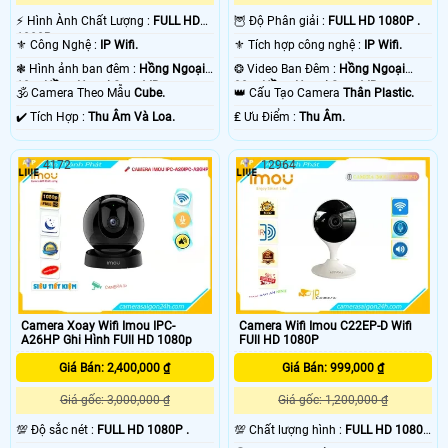
️⚡ Hình Ành Chất Lượng :
FULL HD
🦉 Độ Phân giải :
FULL HD 1080P .
1080P .
⚜️ Công Nghệ :
IP Wifi.
⚜️ Tích hợp công nghệ :
IP Wifi.
❃ Hình ảnh ban đêm :
Hồng Ngoại
❂ Video Ban Đêm :
Hồng Ngoại
10m Hồng Ngoại Smart IR.
30m Hồng Ngoại Smart IR.
🕉️ Camera Theo Mẫu
Cube.
👑 Cấu Tạo Camera
Thân Plastic.
️✔️ Tích Hợp :
Thu Âm Và Loa.
️₤ Ưu Điểm :
Thu Âm.
4172
12964
Camera Xoay Wifi Imou IPC-
Camera Wifi Imou C22EP-D Wifi
A26HP Ghi Hình FUll HD 1080p
FUll HD 1080P
Giá Bán: 2,400,000 ₫
Giá Bán: 999,000 ₫
Giá gốc: 3,000,000 ₫
Giá gốc: 1,200,000 ₫
💯 Độ sắc nét :
FULL HD 1080P .
💯 Chất lượng hình :
FULL HD 1080P
.