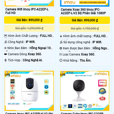
Camera Wifi Imou IPC-A22EP-L
Camera Xoay 360 Imou IPC-
Full HD
A22EP-L-V2 Độ Phân Giải 1080P
Giá Bán: 899,000 ₫
Giá Bán: 899,000 ₫
Giá gốc: 1,200,000 ₫
Giá gốc: 1,750,000 ₫
🦉 Hình Ành Chất Lượng :
FULL HD
☀️ Hình ảnh chất lượng :
FULL HD
1080P .
1080P .
🕉️ Công Nghệ :
IP Wifi.
🕉️ Sử dụng công nghệ :
IP Wifi.
❈ Nhìn Ban Đêm :
Hồng Ngoại 10m
✪ Xem Được Ban Đêm :
Hồng Ngoại
Hồng Ngoại Smart IR.
10m Hồng Ngoại Smart IR.
👑 Camera Dòng
Xoay 360.
⛓ Loại Camera
Xoay 360.
️👮 Tích Hợp :
Công Nghệ AI.
️💮 Khả Năng :
Thu Âm.
2901
4336
Camera Imou IPC-A22EP-H-V2 Ghi
Camera Cube Imou IPC-C22SP