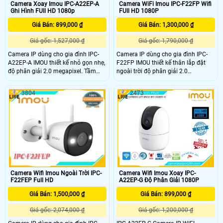
Camera Xoay Imou IPC-A22EP-A
Camera WiFi Imou IPC-F22FP Wifi
Ghi Hình FUll HD 1080p
FUll HD 1080P
Giá Bán: 899,000 ₫
Giá Bán: 1,300,000 ₫
Giá gốc: 1,527,000 ₫
Giá gốc: 1,790,000 ₫
Camera IP dùng cho gia đình IPC-
Camera IP dùng cho gia đình IPC-
A22EP-A IMOU thiết kế nhỏ gọn nhẹ,
F22FP IMOU thiết kế thân lắp đặt
độ phân giải 2.0 megapixel. Tầm
ngoài trời độ phân giải 2.0
quan sát xa 10m với công nghệ
megapixel, Tầm quan sát xa 30m
hồng ngoại thông minh cùng các
với công nghệ hồng ngoại thông
3804
2473
tính năng thông minh khác, làm
minh cùng các tính năng thông
tăng khả năng quan sát.
minh khác làm tăng khả năng quan
sát.
Camera Wifi Imou Ngoài Trời IPC-
Camera Wifi Imou Xoay IPC-
F22FEP Full HD
A22EP-G Độ Phân Giải 1080P
Giá Bán: 1,500,000 ₫
Giá Bán: 899,000 ₫
Giá gốc: 2,074,000 ₫
Giá gốc: 1,200,000 ₫