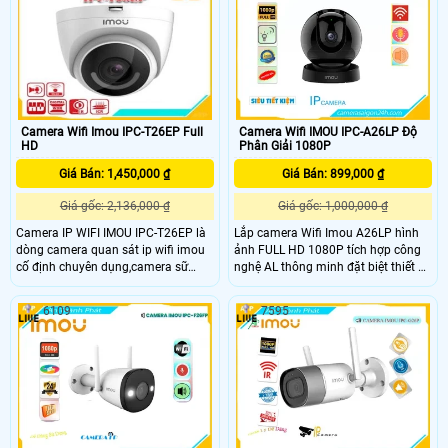
(AWB),Tự động bù sáng (AGC),
Chống nhiễu (3D-DNR)
Camera Wifi Imou IPC-T26EP Full
Camera Wifi IMOU IPC-A26LP Độ
HD
Phân Giải 1080P
Giá Bán: 1,450,000 ₫
Giá Bán: 899,000 ₫
Giá gốc: 2,136,000 ₫
Giá gốc: 1,000,000 ₫
Camera IP WIFI IMOU IPC-T26EP là
Lắp camera Wifi Imou A26LP hình
dòng camera quan sát ip wifi imou
ảnh FULL HD 1080P tích hợp công
cố định chuyên dụng,camera sữ
nghệ AL thông minh đặt biệt thiết kế
dụng cảm biến hình ảnh 2.0
khác biệt nhỏ gọn và tinh tế phù
megapixel cảm biến Sony SNR1s
hợp lắp camera wifi văn phòng gia
6109
7595
kích thước 1/2. 7,
đình mỹ thuật cao. Camera Wifi
25/30fps@2.0MP(1920x1080),Hỗ
Imou A26LP tích hợp công nghệ
trợ Chuẩn nén H
tracking bắt hình theo chuyển động
xoay 360 phù hợp văn phòng đại
sảnh