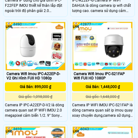
Camera IP dùng cho gia đình IPC-
IPC-A22EP-G Camera IP WIFI
F22FEP IMOU thiết kế thân lắp đặt
DAHUA là dòng camera ip wifi chất
ngoài trời độ phân giải 2.0
lượng cao. camera sử dụng cảm
megapixel. Tầm quan sát xa 30m
biến hình ảnh,Độ phân giải
với công nghệ hồng ngoại thông
2Megapixel CMOS 1/2. 11b/g/n) hỗ
3490
12877
minh cùng các tính năng thông
trợ P2P,Sản phẩm là dòng camera
minh khác, làm tăng khả năng quan
quan sat chất lương cao giá rẻ
sát.
chuyên dụng,phù hợp cho văn
phòng,cửa hàng,siêu thị,
Camera Wifi Imou IPC-A22EP-D-
Camera Wifi Imou IPC-S21FAP
V2 Ghi Hình FUll HD 1080p
Wifi FUll HD 1080P
Giá Bán: 899,000 ₫
Giá Bán: 1,448,000 ₫
Giá gốc: 1,098,000 ₫
Giá gốc: 1,648,000 ₫
Camera IP IPC-A22EP-D-V2 là dòng
Camera IP WIFI IMOU IPC-S21FAP là
camera quan sat IP WIFI IMOU 2.0
dòng camera quan sát ip imou quay
megapixel cảm biến 1/2. 9” Sony
xoay chuyên dụng,camera sữ dụng
NIR,
cảm biến hình ảnh 2.0 megapixel
25/30fps@2.0Mp(1920×1080),Chống
cảm biến CMOS kích thước 1/2. 9”,
3410
6043
ngược sáng DWDR, chế độ ngày
20fps@2.0M(1920x1080),Ống kính
đêm(ICR), tự động cân bằng trắng
cố định 3