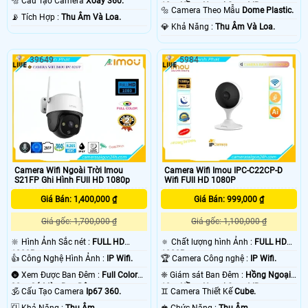
🔩 Cấu Tạo Camera
Xoay 360.
10m Hồng Ngoại Smart IR.
🔩 Camera Theo Mẫu
Dome Plastic.
️📡 Tích Hợp :
Thu Âm Và Loa.
️💎 Khả Năng :
Thu Âm Và Loa.
39649
5984
Camera Wifi Ngoài Trời Imou
Camera Wifi Imou IPC-C22CP-D
S21FP Ghi Hình FUll HD 1080p
Wifi FUll HD 1080P
Giá Bán: 1,400,000 ₫
Giá Bán: 999,000 ₫
Giá gốc: 1,700,000 ₫
Giá gốc: 1,100,000 ₫
🔆 Hình Ảnh Sắc nét :
FULL HD
🔅 Chất lượng hình Ảnh :
FULL HD
1080P .
1080P .
👍 Công Nghệ Hình Ảnh :
IP Wifi.
🏆 Camera Công nghệ :
IP Wifi.
🌚 Xem Được Ban Đêm :
Full Color
❈ Giám sát Ban Đêm :
Hồng Ngoại
30m Có Màu Ban Ðêm.
10m Hồng Ngoại Smart IR.
🕉️ Cấu Tạo Camera
Ip67 360.
♊ Camera Thiết Kế
Cube.