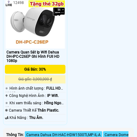
12498
Camera Quan Sát Ip Wifi Dahua
DH-IPC-C26EP Ghi Hình FUll HD
1080p
Giá Bán: 30%
Giá gốc: 3,000,000 ₫
🔅 Hình ảnh chất lượng :
FULL HD
1080P .
⚜️ Công Nghệ Hình Ảnh :
IP Wifi.
🔅 Khi xem thiếu sáng :
Hồng Ngoại
10m .
❄ Camera Thiết Kế
Thân Plastic.
️🛃 Khả Năng :
Thu Âm.
Thông Tin:
Camera Dahua DH-HAC-HDW1500TLMP-IL-A
Camera Dome