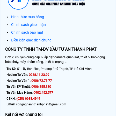
Hình thức mua hàng
Chính sách giao nhận
Chính sách bảo mật
Điều kiện giao dịch chung
CÔNG TY TNHH TM-DV ĐẦU TƯ AN THÀNH PHÁT
Đơn vị chuyên cung cấp & lắp đặt camera quan sát, thiết bị báo động,
báo cháy, máy chấm công, thiết bị mạng, ...
Trụ Sở:
51 Lũy Bán Bích, Phường Phú Thạnh, TP. Hồ Chí Minh
0938.11.23.99
Hotline Tư Vấn:
0906.72.73.77
Hotline Tư Vấn 1:
0906.855.330
Tư Vấn Kỹ Thuật:
0902.452.577
Tư Vấn Mua Hàng:
(028) 6688.4949
CSKH:
Email:
congngheanthanhphat@gmail.com
Kết nối với chúng tôi