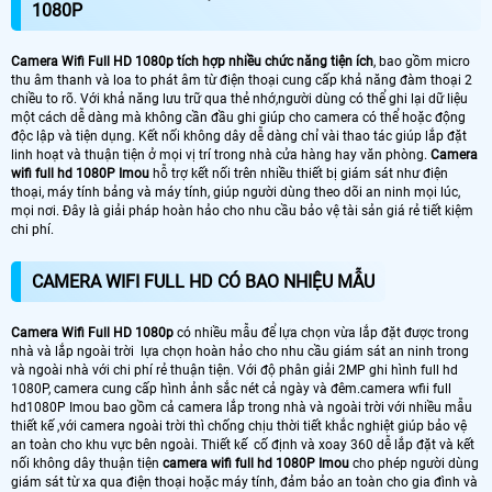
1080P
Camera Wifi Full HD 1080p tích hợp nhiều chức năng tiện ích
, bao gồm micro
thu âm thanh và loa to phát âm từ điện thoại cung cấp khả năng đàm thoại 2
chiều to rõ. Với khả năng lưu trữ qua thẻ nhớ,người dùng có thể ghi lại dữ liệu
một cách dễ dàng mà không cần đầu ghi giúp cho camera có thể hoặc động
độc lập và tiện dụng. Kết nối không dây dễ dàng chỉ vài thao tác giúp lắp đặt
linh hoạt và thuận tiện ở mọi vị trí trong nhà cửa hàng hay văn phòng.
Camera
wifi full hd 1080P Imou
hỗ trợ kết nối trên nhiều thiết bị giám sát như điện
thoại, máy tính bảng và máy tính, giúp người dùng theo dõi an ninh mọi lúc,
mọi nơi. Đây là giải pháp hoàn hảo cho nhu cầu bảo vệ tài sản giá rẻ tiết kiệm
chi phí.
CAMERA WIFI FULL HD CÓ BAO NHIỆU MẪU
Camera Wifi Full HD 1080p
có nhiều mẫu để lựa chọn vừa lắp đặt được trong
nhà và lắp ngoài trời lựa chọn hoàn hảo cho nhu cầu giám sát an ninh trong
và ngoài nhà với chi phí rẻ thuận tiện. Với độ phân giải 2MP ghi hình full hd
1080P, camera cung cấp hình ảnh sắc nét cả ngày và đêm.camera wfii full
hd1080P Imou bao gồm cả camera lắp trong nhà và ngoài trời với nhiều mẫu
thiết kế ,với camera ngoài trời thì chống chịu thời tiết khắc nghiệt giúp bảo vệ
an toàn cho khu vực bên ngoài. Thiết kế cố định và xoay 360 dễ lắp đặt và kết
nối không dây thuận tiện
camera wifi full hd 1080P Imou
cho phép người dùng
giám sát từ xa qua điện thoại hoặc máy tính, đảm bảo an toàn cho gia đình và