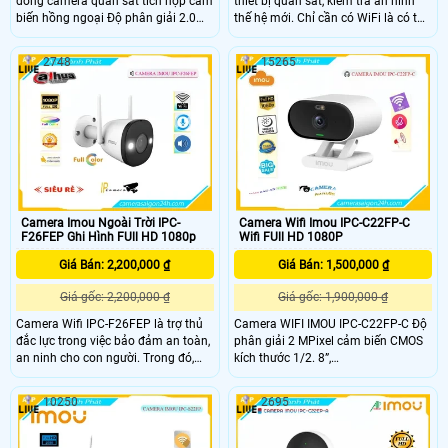
dòng camera quan sát tích hợp cảm
thiết bị quan sát, kiểm tra an ninh
biến hồng ngoại Độ phân giải 2.0
thế hệ mới. Chỉ cần có WiFi là có thể
MP cảm biến CMOS kích thước 1/2.
kết nối trực tiếp với các thiết bị
8”,
ngoại vi như điện thoại di động, máy
2748
15265
25/30fps@4.0M(1920X1080),Chuẩn
tính bảng, laptop. . Sử dụng công
nén H
nghệ điện toán đám mây, hoặc thẻ
nhớ để lưu trữ nên không cần tới
đầu thu, ổ cứng để lưu trữ và kéo
dây phức tạp
Camera Imou Ngoài Trời IPC-
Camera Wifi Imou IPC-C22FP-C
F26FEP Ghi Hình FUll HD 1080p
Wifi FUll HD 1080P
Giá Bán: 2,200,000 ₫
Giá Bán: 1,500,000 ₫
Giá gốc: 2,200,000 ₫
Giá gốc: 1,900,000 ₫
Camera Wifi IPC-F26FEP là trợ thủ
Camera WIFI IMOU IPC-C22FP-C Độ
đắc lực trong việc bảo đảm an toàn,
phân giải 2 MPixel cảm biến CMOS
an ninh cho con người. Trong đó,
kích thước 1/2. 8”,
camera IP được nhiều khách hàng
25/30fps@2MP(1920×1080),Tính
tin dùng vì quan sát hình ảnh sắc
năng phát hiện con người, phát hiện
10250
2695
nét, độ phân giải cao, chỉ cần kết nối
âm thanh bất thường, đàm thoại hai
với internet là có thể quan sát từ xa.
chiều,Tính năng Wifi Hotspot
(AP),Ống kính cố định 2. 8mm cho