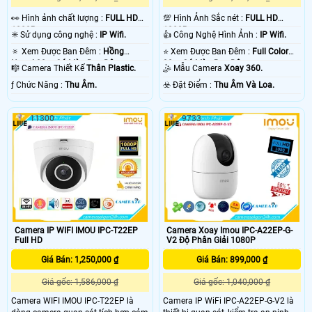
️👀 Hình ảnh chất lượng :
FULL HD
💯 Hình Ảnh Sắc nét :
FULL HD
1080P .
1080P .
✳️ Sử dụng công nghệ :
IP Wifi.
👍 Công Nghệ Hình Ảnh :
IP Wifi.
🔅 Xem Được Ban Đêm :
Hồng
⭐ Xem Được Ban Đêm :
Full Color
Ngoại 30m Có Màu Ban Ðêm.
30m Có Màu Ban Ðêm.
🎼️ Camera Thiết Kế
Thân Plastic.
🤹 Mẫu Camera
Xoay 360.
️ƒ Chức Năng :
Thu Âm.
️☣️ Đặt Điểm :
Thu Âm Và Loa.
11300
9733
Camera IP WIFI IMOU IPC-T22EP
Camera Xoay Imou IPC-A22EP-G-
Full HD
V2 Độ Phân Giải 1080P
Giá Bán: 1,250,000 ₫
Giá Bán: 899,000 ₫
Giá gốc: 1,586,000 ₫
Giá gốc: 1,040,000 ₫
Camera WIFI IMOU IPC-T22EP là
Camera IP WiFi IPC-A22EP-G-V2 là