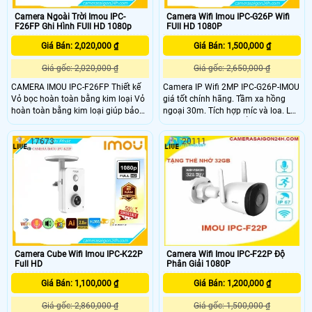
Camera Ngoài Trời Imou IPC-
Camera Wifi Imou IPC-G26P Wifi
F26FP Ghi Hình FUll HD 1080p
FUll HD 1080P
Giá Bán: 2,020,000 ₫
Giá Bán: 1,500,000 ₫
Giá gốc: 2,020,000 ₫
Giá gốc: 2,650,000 ₫
CAMERA IMOU IPC-F26FP Thiết kế
Camera IP Wifi 2MP IPC-G26P-IMOU
Vỏ bọc hoàn toàn bằng kim loại Vỏ
giá tốt chính hãng. Tầm xa hồng
hoàn toàn bằng kim loại giúp bảo
ngoại 30m. Tích hợp míc và loa. Lắp
vệ chắc chắn và tản nhiệt hiệu quả;
đặt ngoài trời với chuẩn chống nước
IMOU IPC-F26FP cho phép sử dụng
IP67.
17673
20111
ở những nơi có nhiệt độ cao hơn.
CAMERA WIFI IPC-F26FP Tích hợp
Công nghệ AI giúp phát hiện chuyển
động của con người, gửi cảnh báo
đến điện thoại của chủ nhà khi phát
hiện người lạ đột nhập
Camera Cube Wifi Imou IPC-K22P
Camera Wifi Imou IPC-F22P Độ
Full HD
Phân Giải 1080P
Giá Bán: 1,100,000 ₫
Giá Bán: 1,200,000 ₫
Giá gốc: 2,860,000 ₫
Giá gốc: 1,500,000 ₫