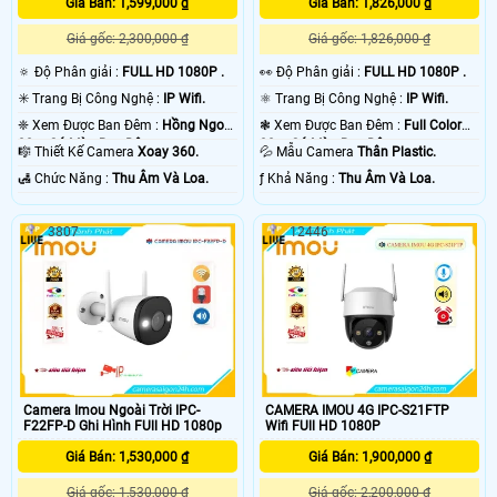
Giá Bán: 1,599,000 ₫
Giá Bán: 1,826,000 ₫
Giá gốc: 2,300,000 ₫
Giá gốc: 1,826,000 ₫
🔅 Độ Phân giải :
FULL HD 1080P .
️👀 Độ Phân giải :
FULL HD 1080P .
✳️ Trang Bị Công Nghệ :
IP Wifi.
⚛️ Trang Bị Công Nghệ :
IP Wifi.
❈ Xem Được Ban Đêm :
Hồng Ngoại
❃ Xem Được Ban Đêm :
Full Color
30m Có Màu Ban Ðêm.
30m Có Màu Ban Ðêm.
🎼️ Thiết Kế Camera
Xoay 360.
💦 Mẫu Camera
Thân Plastic.
️🛃 Chức Năng :
Thu Âm Và Loa.
️ƒ Khả Năng :
Thu Âm Và Loa.
3807
12446
Camera Imou Ngoài Trời IPC-
CAMERA IMOU 4G IPC-S21FTP
F22FP-D Ghi Hình FUll HD 1080p
Wifi FUll HD 1080P
Giá Bán: 1,530,000 ₫
Giá Bán: 1,900,000 ₫
Giá gốc: 1,530,000 ₫
Giá gốc: 2,200,000 ₫