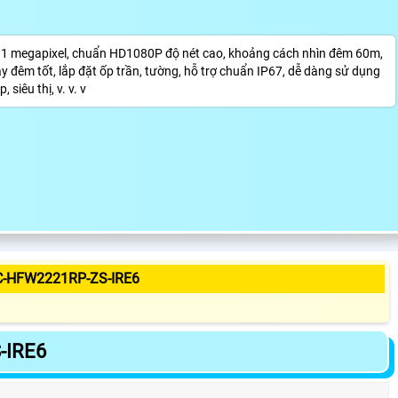
 megapixel, chuẩn HD1080P độ nét cao, khoảng cách nhìn đêm 60m,
đêm tốt, lắp đặt ốp trần, tường, hỗ trợ chuẩn IP67, dễ dàng sử dụng
siêu thị, v. v. v
C-HFW2221RP-ZS-IRE6
-IRE6