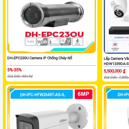
DH-EPC230U Camera IP Chống Cháy Nổ
Lắp Camera Vă
HDW1339DA-S
5%-35%
5,500,000 ₫
Giá Gốc: liên hệ
Giá Gốc: 7,000