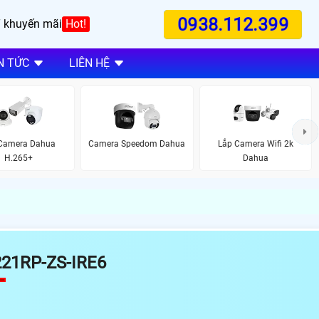
0938.112.399
 khuyến mãi
Hot!
N TỨC
LIÊN HỆ
Camera Dahua
Camera Speedom Dahua
Lắp Camera Wifi 2k
H.265+
Dahua
21RP-ZS-IRE6