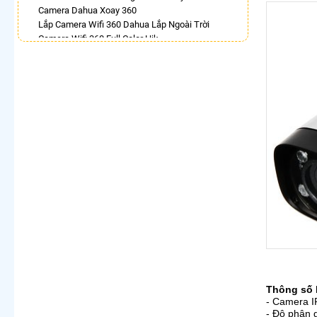
Camera Dahua Xoay 360
Lắp Camera Wifi 360 Dahua Lắp Ngoài Trời
Camera Wifi 360 Full Color Hik
Lắp Camera Imou Xoay 360 Trong Nhà
Bán Camera Vantech 360
Lắp Camera 360 Lắp Trong Nhà
Camera 360 Báo Động Ezviz
LẮP CAMERA THEO NHU CẦU
Lắp Camera Văn Phòng Giá Rẻ
Lắp Camera Nhà Xưởng Giá Rẻ
Lắp Camera Gia Đình Giá Rẻ
Lắp Camera Kho Hàng Giá Rẻ
Lắp Camera Cửa Hàng Giá Rẻ
Lắp Camera Wifi Giá Rẻ Chính Hãng
Lắp Camera Công Trình Giá Rẻ
Camera 360 Giá Rẻ
Thông số 
- Camera IP
- Độ phân 