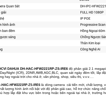
era Quan Sát
DH-IPC-HFW2221
 giải
FULL HD 1080P
ghệ
IP POE
n hình ảnh
Progressive Sca
ìn ban đêm
Hồng Ngoại 60m
gược sáng
Chống Ngược Sá
Thân Kim loại
ng
Công Nghệ AI
DCVI DAHUA DH-HAC-HFW2221RP-ZS-IRE6
độ phân giải 2.1 megapi
Day/Night (ICR), 2DNR,AWB,AGC,BLC, quan sát ngày đêm tốt, lắp đặt 
ng hay ngoài trời cho nhà ở, văn phòng, shop, siêu thị, v.v.v.....
-HAC-
là dòng camera cải tiến mới, chất lượng, 
HFW2221RP-ZS-IRE6
ất lượng hình ảnh nổi bật với độ phân giải cao, hỗ trợ chức năng chốn
hù hợp lắp đặt khu vực bên trong hoặc bên ngoài tại nhà ở, trường họ