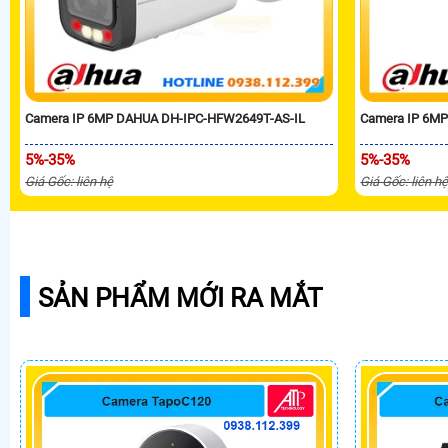
Camera IP 6MP DAHUA DH-IPC-HFW2649T-AS-IL
Camera IP 6M
5%-35%
5%-35%
Giá Gốc: liên hệ
Giá Gốc: liên h
SẢN PHẨM MỚI RA MẮT