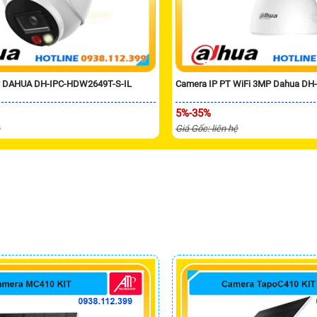
P DAHUA DH-IPC-HDW2649T-S-IL
Camera IP PT WiFi 3MP Dahua DH
5%-35%
ệ
Giá Gốc: liên hệ