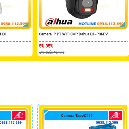
-H3I
Camera IP PT WiFi 3MP Dahua DH-P3I-PV
5%-35%
Giá Gốc: liên hệ