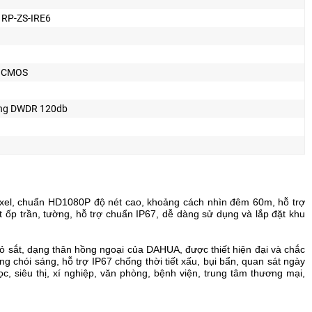
RP-ZS-IRE6
n CMOS
ng DWDR 120db
xel, chuẩn HD1080P độ nét cao, khoảng cách nhìn đêm 60m, hỗ trợ
ốp trần, tường, hỗ trợ chuẩn IP67, dễ dàng sử dụng và lắp đặt khu
vỏ sắt, dạng thân hồng ngoại của DAHUA, được thiết hiện đại và chắc
g chói sáng, hỗ trợ IP67 chống thời tiết xấu, bụi bẩn, quan sát ngày
c, siêu thị, xí nghiệp, văn phòng, bệnh viện, trung tâm thương mại,