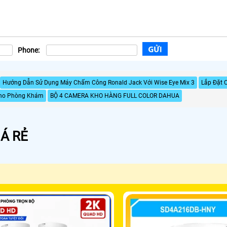
Phone:
Hướng Dẫn Sử Dụng Máy Chấm Công Ronald Jack Với Wise Eye Mix 3
Lắp Đặt 
Cho Phòng Khám
BỘ 4 CAMERA KHO HÀNG FULL COLOR DAHUA
Á RẺ