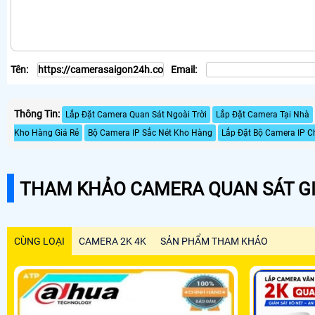
Tên:
Email:
Thông Tin:
Lắp Đặt Camera Quan Sát Ngoài Trời
Lắp Đặt Camera Tại Nhà
Kho Hàng Giá Rẻ
Bộ Camera IP Sắc Nét Kho Hàng
Lắp Đặt Bộ Camera IP 
THAM KHẢO CAMERA QUAN SÁT GI
CÙNG LOẠI
CAMERA 2K 4K
SẢN PHẨM THAM KHẢO