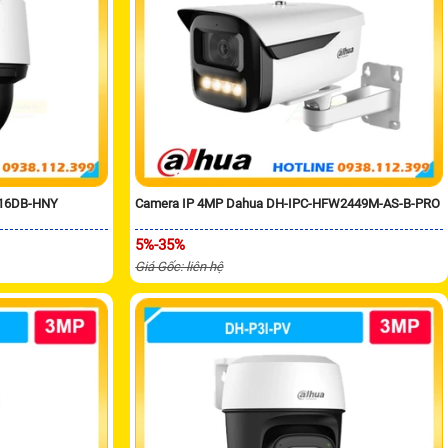
216DB-HNY
Camera IP 4MP Dahua DH-IPC-HFW2449M-AS-B-PRO
5%-35%
Giá Gốc: liên hệ