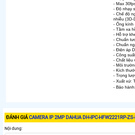
- Max 30f
- Độ nhạy s
- Chế độ n
nhiễu (3D
- Ống kính
-
Tầm xa hồ
- Hỗ trợ k
- Chuẩn tư
- Chuẩn n
- Điện áp 
- Công suấ
- Chất liệu 
- Môi trườ
- Kích th
- Trọng lư
- Xuất xứ:
- Bảo hành
ĐÁNH GIÁ
CAMERA IP 2MP DAHUA DH-IPC-HFW2221RP-ZS-
Nội dung: