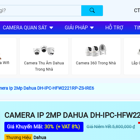
CT
CAMERA QUAN SÁT
GIẢI PHÁP
HỖ TRỢ
TI
a Wifi
Camera Thu Âm Dahua
Camera 360 Trong Nhà
Lắp 
Trong Nhà
era Ip 2Mp Dahua DH-IPC-HFW2221RP-ZS-IRE6
CAMERA IP 2MP DAHUA DH-IPC-HFW22
Giá Khuyến Mãi:
30%
(+ VAT 8%)
Giá Niêm Yết:5,800,000 ₫
Thương Hiệu
Dahua