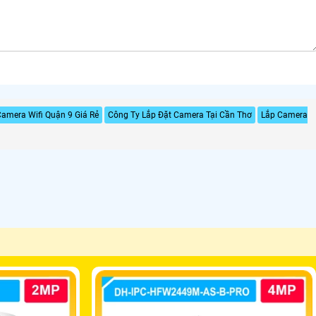
Camera Wifi Quận 9 Giá Rẻ
Công Ty Lắp Đặt Camera Tại Cần Thơ
Lắp Camera