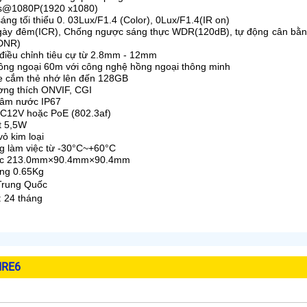
ps@1080P(1920 x1080)
áng tối thiểu 0. 03Lux/F1.4 (Color), 0Lux/F1.4(IR on)
gày đêm(ICR), Chống ngược sáng thực WDR(120dB), tự động cân bằng
-DNR)
 điều chỉnh tiêu cự từ 2.8mm - 12mm
ng ngoại 60m với công nghệ hồng ngoại thông minh
he cắm thẻ nhớ lên đến 128GB
ơng thích ONVIF, CGI
gâm nước IP67
DC12V hoặc PoE (802.3af)
t 5,5W
vỏ kim loại
ng làm việc từ -30°C~+60°C
ước 213.0mm×90.4mm×90.4mm
ợng 0.65Kg
 Trung Quốc
: 24 tháng
IRE6