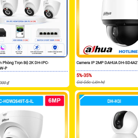
n Phòng Trọn Bộ 2K DH-IPC-
Camera IP 2MP DAHUA DH-SD4A
W-P
5%-35%
Giá Gốc: Liên hệ
,000 ₫