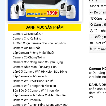
Model Cam
️👀 Độ phân
🏆 Công n
🔄 Cảm biế
DANH MỤC SẢN PHẨM
🌜 Tầm nh
Camera Có Đọc Mã QR
♢ Chống n
Camera Cho Xe Nâng
💢 Thiết kế
Tư Vấn Chọn Camera Cho Kho Logistics
Camera Giá Rẻ Nhất
🎙 Chức nă
Lắp Camera Phòng Phẩu Thuật
Camera Có Chống Trộm
Camera Cho Công Trình Chuyên Dụng
Camera Nhìn Màn Hình Máy Tính
Camera H
Lắp Đặt Camera Wifi Hikvision Báo Động
chức năng 
Lắp Camera Wifi Vantech
vực bên tro
Camera Wifi Ezviz Cube Giá Rẻ
DAHUA DH
Camera Wifi Trong Nhà Kbvision
chắn cho ch
Bản Báo Giá Camera Wifi Imou Mới
đêm tốt, p
Lắp Camera Wifi Dahua Có Màu Ban Đêm
v.v....
Camera Wifi Imou 360
Camera Wifi Chính Hãng Kbone Xoay 360