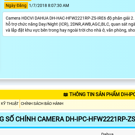
Ngày Đăng
1/7/2018 8:07:30 AM
Camera HDCVI DAHUA DH-HAC-HFW2221RP-ZS-IRE6 độ phân giải 2. 1
hỗ trợ chức năng Day/Night (ICR), 2DNR,AWB,AGC,BLC, quan sát ngày 
và lắp đặt khu vực bên trong hay ngoài trời cho nhà ở, văn phòng, shop, 
📖 THÔNG TIN SẢN PHẨM DH-IP
 KỸ THUẬT
CHÍNH SÁCH BẢO HÀNH
 SỐ CHÍNH CAMERA DH-IPC-HFW2221RP-ZS
Dahua