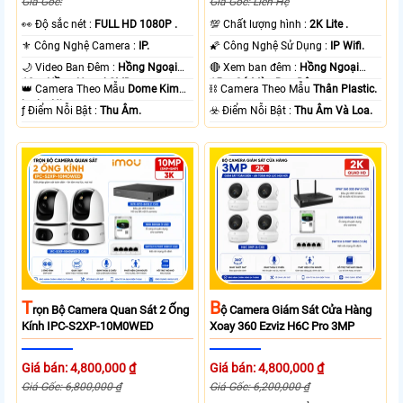
Giá Gốc:
Giá Gốc: Liên Hệ
️👀 Độ sắc nét :
FULL HD 1080P .
💯 Chất lượng hình :
2K Lite .
⚜️ Công Nghệ Camera :
IP.
🌠 Công Nghệ Sử Dụng :
IP Wifi.
🌙 Video Ban Đêm :
Hồng Ngoại
🔴 Xem ban đêm :
Hồng Ngoại
10m Hồng Ngoại SMD.
15m Có Màu Ban Ðêm.
👑 Camera Theo Mẫu
Dome Kim
⛓ Camera Theo Mẫu
Thân Plastic.
loại + Nhựa.
️ƒ Điểm Nỗi Bật :
Thu Âm.
️☣️ Điểm Nỗi Bật :
Thu Âm Và Loa.
T
B
Rọn Bộ Camera Quan Sát 2 Ống
Ộ Camera Giám Sát Cửa Hàng
Kính IPC-S2XP-10M0WED
Xoay 360 Ezviz H6C Pro 3MP
Giá bán: 4,800,000 ₫
Giá bán: 4,800,000 ₫
Giá Gốc: 6,800,000 ₫
Giá Gốc: 6,200,000 ₫