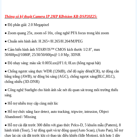
Thông số kỹ thuật Camera IP 2MP KBvision KR-DSP20Z25:
● Độ phân giải: 2.0 Megapixel
● Zoom quang 25x, zoom số 16x, công nghê PFA focus trong khi zoom
● Chuẩn nén hình ảnh: H.265+/H.265/H.264/MJPEG
● Cảm biến hình ảnh STARVIS™ CMOS kích thước 1/2.8″, max
50/60fps@1080P, 25/30/50/60fps@ 1.0 Mp; 3DNR
● Độ nhạy sáng: màu sắc 0.005Lux@F1.6; 0Lux (hồng ngoại bật)
● Chống ngược sáng thực WDR (120dB), chế độ ngày đêm(ICR), tự động cân
bằng trắng (AWB), tự động bù sáng (AGC), chống ngược sáng(BLC,HLC),
chống nhiễu (3D-DNR)
● Công nghệ Starlight cho hình ảnh sắc nét dù quan sát trong môi trường thiếu
sáng.
● Hỗ trợ nhiều truy cập cùng một lúc
● Hỗ trợ chức năng face detect, auto tracking, tripwire, intrusion, Object
Abandoned / Missing
● Hỗ trợ cài đặt trước 300 điểm với giao thức Pelco-D, 5 khuôn mẫu (Pattern), 8
hành trình (Tour), 5 tự động quét và tự động quay(Auto Scan), (Auto Pan), hỗ trợ
chạy lại các cài đặt trước khi có thao tác điều khiển (Idle Motion), tích hợp 1 dây