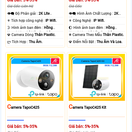
Giá Gốc: Liên Hệ
Giá Gốc:
👁️‍🗨 Độ Phân giải :
2K Lite .
👁️‍🗨 Hình Ành Chất Lượng :
2K
Lite .
⚜️ Tích hợp công nghệ :
IP Wifi.
⚜️ Công Nghệ :
IP Wifi.
🌛 Hình ảnh ban đêm :
Hồng
🌔 Hình ảnh ban đêm :
Hồng
Ngoại 10m Có Màu Ban Ðêm.
Ngoại 10m Có Màu Ban Ðêm.
💎 Camera Dòng
Thân Plastic.
❄ Camera Theo Mẫu
Thân Plastic.
️ლ Tích Hợp :
Thu Âm.
️💎 Điểm Nỗi Bật :
Thu Âm Và Loa.
C
C
Amera TapoC425
Amera TapoC425 Kit
Giá bán: 5%-35%
Giá bán: 5%-35%