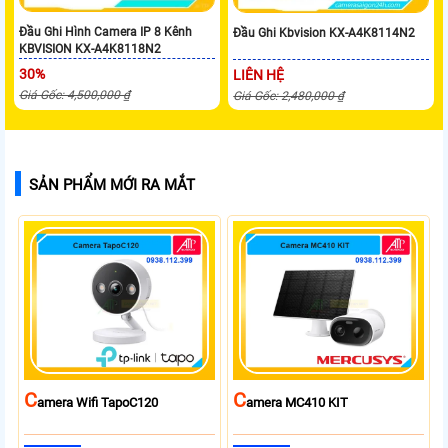
Đầu Ghi Hình Camera IP 8 Kênh
Đầu Ghi Kbvision KX-A4K8114N2
KBVISION KX-A4K8118N2
30%
LIÊN HỆ
Giá Gốc: 4,500,000 ₫
Giá Gốc: 2,480,000 ₫
SẢN PHẨM MỚI RA MẮT
C
C
Amera Wifi TapoC120
Amera MC410 KIT