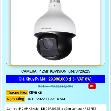
CAMERA IP 2MP KBVISION KR-DSP20Z25
Giá Khuyến Mãi:
29,980,000 ₫
(+ VAT 8%)
0%
Giá Niêm Yết:29,980,000 ₫
Thương Hiệu
KBvision
Ngày Đăng
10/10/2022 11:33:16 AM
Camera IP 2MP KBvision KR-DSP20Z25 là dòng camera KR-SERIES