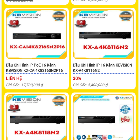
Giá Gốc: Liên hệ
Đầu Ghi Hình IP PoE 16 Kênh
Đầu Ghi Hình IP 16 Kênh KBVISION
KBVISION KX-CAi4K8216SN2P16
KX-A4K8116N2
LIÊN HỆ
30%
Giá Gốc: 17,700,000 ₫
Giá Gốc: 5,400,000 ₫