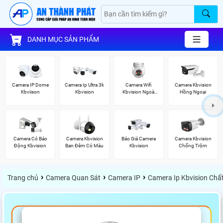
DANH MỤC SẢN PHẨM
Camera IP Dome
Camera Ip Ultra 3k
Camera Wifi
Camera Kbvision
Kbviison
Kbvision
Kbvision Ngoài
Hồng Ngoại
Trời 360
Camera Có Báo
Camera Kbvision
Báo Giá Camera
Camera Kbvision
Động Kbvision
Ban Đêm Có Màu
Kbvision
Chống Trộm
›
›
›
Trang chủ
Camera Quan Sát
Camera IP
Camera Ip Kbvision Chấ