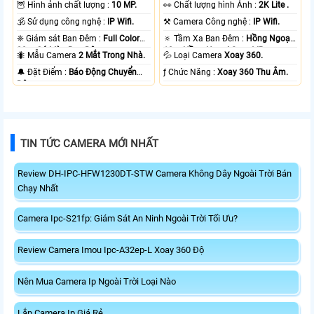
🦉 Hình ảnh chất lượng :
10 MP.
️👀 Chất lượng hình Ảnh :
2K Lite .
🕉️ Sử dụng công nghệ :
IP Wifi.
⚒ Camera Công nghệ :
IP Wifi.
❈ Giám sát Ban Đêm :
Full Color
🔅 Tầm Xa Ban Đêm :
Hồng Ngoại
20m Có Màu Ban Ðêm.
10m Hồng Ngoại Smart IR.
🐜 Mẫu Camera
2 Mắt Trong Nhà.
💦 Loại Camera
Xoay 360.
️🔔 Đặt Điểm :
Báo Động Chuyển
️ƒ Chức Năng :
Xoay 360 Thu Âm.
Động.
TIN TỨC CAMERA MỚI NHẤT
Review DH-IPC-HFW1230DT-STW Camera Không Dây Ngoài Trời Bán
Chạy Nhất
Camera Ipc-S21fp: Giám Sát An Ninh Ngoài Trời Tối Ưu?
Review Camera Imou Ipc-A32ep-L Xoay 360 Độ
Nên Mua Camera Ip Ngoài Trời Loại Nào
Lắp Camera Ip Giá Rẻ