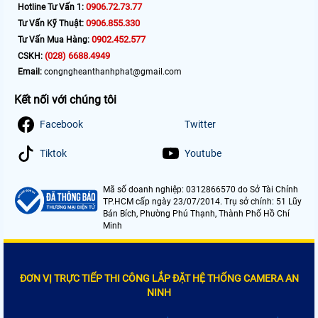
0906.72.73.77
Hotline Tư Vấn 1:
0906.855.330
Tư Vấn Kỹ Thuật:
0902.452.577
Tư Vấn Mua Hàng:
(028) 6688.4949
CSKH:
Email:
congngheanthanhphat@gmail.com
Kết nối với chúng tôi
Facebook
Twitter
Tiktok
Youtube
Mã số doanh nghiệp: 0312866570 do Sở Tài Chính
TP.HCM cấp ngày 23/07/2014. Trụ sở chính: 51 Lũy
Bán Bích, Phường Phú Thạnh, Thành Phố Hồ Chí
Minh
ĐƠN VỊ TRỰC TIẾP THI CÔNG LẮP ĐẶT HỆ THỐNG CAMERA AN
NINH