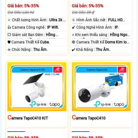
Giá bán: 5%-35%
Giá bán: 5%-35%
Giá Gốc: Liên hệ
Giá Gốc: 00 ₫
🔅 Chất lượng hình Ảnh :
Ultra 2k +
🔆 Hình Ảnh Sắc nét :
FULL HD
.
1080P .
👍 Camera Công nghệ :
IP Wifi.
🌠 Công Nghệ Hình Ảnh :
IP.
💥 Giám sát Ban Đêm :
Hồng
⭐ Khi xem thiếu sáng :
Hồng Ngoại
Ngoại 10m Hồng Ngoại SMD.
10m Hồng Ngoại SMD.
🛡 Camera Thiết Kế
Cube.
🕸️ Camera Thiết Kế
Dome Kim loại
+ Nhựa.
️☣️ Chức Năng :
Thu Âm.
️✔️ Khả Năng :
Thu Âm.
C
C
Amera TapoC410 KIT
Amera TapoC410
Giá bán: 5%-35%
Giá bán: 5%-35%