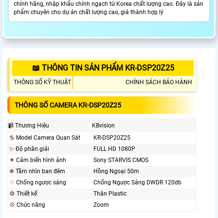
chính hãng, nhập khẩu chính ngạch từ Korea chất lượng cao. Đây là sản
phẩm chuyên cho dự án chất lượng cao, giá thành hợp lý
📖 THÔNG TIN SẢN PHẨM KR-DSP20Z25
THÔNG SỐ KỸ THUẬT
CHÍNH SÁCH BẢO HÀNH
THÔNG SỐ CAMERA KR-DSP20Z25
📹 Thương Hiệu
KBvision
♋ Model Camera Quan Sát
KR-DSP20Z25
✨ Độ phân giải
FULL HD 1080P
✴️ Cảm biến hình ảnh
Sony STARVIS CMOS
❈ Tầm nhìn ban đêm
Hồng Ngoại 50m
♢ Chống ngược sáng
Chống Ngược Sáng DWDR 120db
💢 Thiết kế
Thân Plastic
💠 Chức năng
Zoom