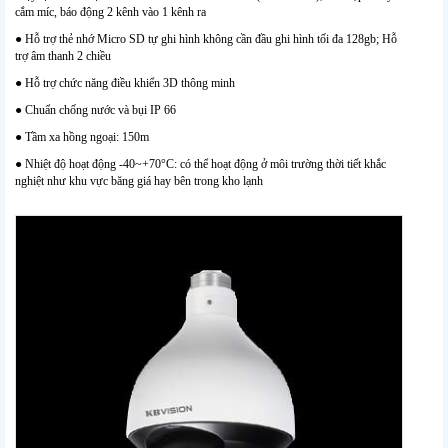
cắm míc, báo động 2 kênh vào 1 kênh ra
● Hỗ trợ thẻ nhớ Micro SD tự ghi hình không cần đầu ghi hình tối đa 128gb; Hỗ
trợ âm thanh 2 chiều
● Hỗ trợ chức năng điều khiển 3D thông minh
● Chuẩn chống nước và bụi IP 66
● Tầm xa hồng ngoại: 150m
● Nhiệt độ hoạt động -40~+70°C: có thể hoạt động ở môi trường thời tiết khắc
nghiệt như khu vực băng giá hay bên trong kho lạnh