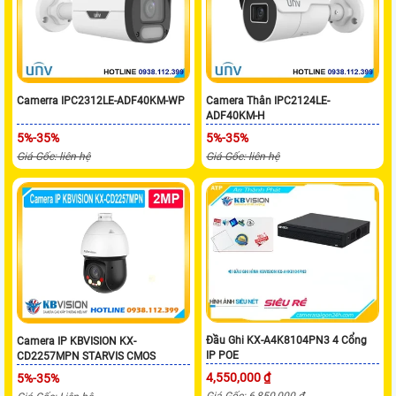
Camerra IPC2312LE-ADF40KM-WP
Camera Thân IPC2124LE-
ADF40KM-H
5%-35%
5%-35%
Giá Gốc: liên hệ
Giá Gốc: liên hệ
Đầu Ghi KX-A4K8104PN3 4 Cổng
Camera IP KBVISION KX-
IP POE
CD2257MPN STARVIS CMOS
4,550,000 ₫
5%-35%
Giá Gốc: 6,850,000 ₫