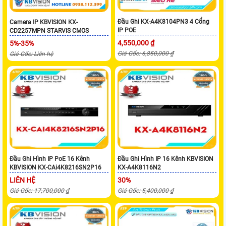
Đầu Ghi KX-A4K8104PN3 4 Cổng
Camera IP KBVISION KX-
IP POE
CD2257MPN STARVIS CMOS
4,550,000 ₫
5%-35%
Giá Gốc: 6,850,000 ₫
Giá Gốc: Liên hệ
Đầu Ghi Hình IP PoE 16 Kênh
Đầu Ghi Hình IP 16 Kênh KBVISION
KBVISION KX-CAi4K8216SN2P16
KX-A4K8116N2
LIÊN HỆ
30%
Giá Gốc: 17,700,000 ₫
Giá Gốc: 5,400,000 ₫