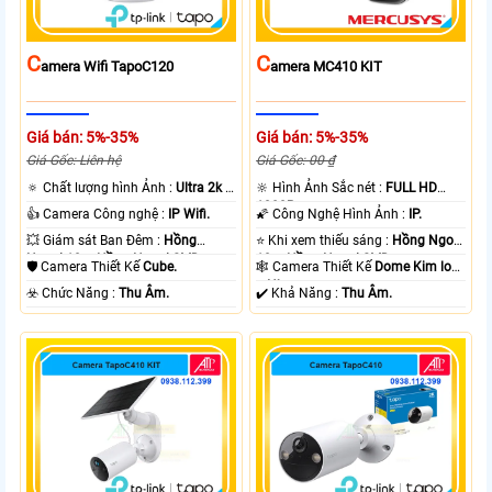
C
C
Amera Wifi TapoC120
Amera MC410 KIT
Giá bán: 5%-35%
Giá bán: 5%-35%
Giá Gốc: Liên hệ
Giá Gốc: 00 ₫
🔅 Chất lượng hình Ảnh :
Ultra 2k +
🔆 Hình Ảnh Sắc nét :
FULL HD
.
1080P .
👍 Camera Công nghệ :
IP Wifi.
🌠 Công Nghệ Hình Ảnh :
IP.
💥 Giám sát Ban Đêm :
Hồng
⭐ Khi xem thiếu sáng :
Hồng Ngoại
Ngoại 10m Hồng Ngoại SMD.
10m Hồng Ngoại SMD.
🛡 Camera Thiết Kế
Cube.
🕸️ Camera Thiết Kế
Dome Kim loại
+ Nhựa.
️☣️ Chức Năng :
Thu Âm.
️✔️ Khả Năng :
Thu Âm.