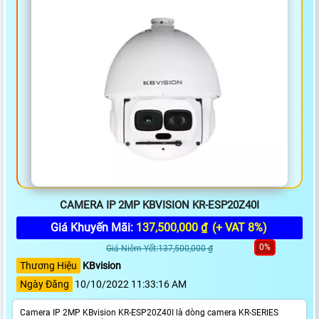
CAMERA IP 2MP KBVISION KR-ESP20Z40I
Giá Khuyến Mãi:
137,500,000 ₫
(+ VAT 8%)
0%
Giá Niêm Yết:137,500,000 ₫
Thương Hiệu
KBvision
Ngày Đăng
10/10/2022 11:33:16 AM
Camera IP 2MP KBvision KR-ESP20Z40I là dòng camera KR-SERIES