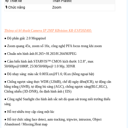
🎼️ Thiết kế
Thân Plastic
🎙 Chức năng
Zoom
Thông số kỹ thuật Camera IP 2MP KBvision KR-ESP20Z40I:
● Độ phân giải: 2.0 Megapixel
● Zoom quang 45x, zoom số 16x, công nghệ PFA focus trong khi zoom
● Chuẩn nén hình ảnh:H.265+/H.265/H.264/MJPEG
● Cảm biến hình ảnh STARVIS™ CMOS kích thước 1/2.8″, max
50/60fps@1080P, 25/30/50/60fps@ 1.0 Mp; 3DNR
● Độ nhạy sáng: màu sắc 0.005Lux@F1.6; 0Lux (hồng ngoại bật)
● Chống ngược sáng thực WDR (120dB), chế độ ngày đêm(ICR), tự động cân
bằng trắng (AWB), tự động bù sáng (AGC), chống ngược sáng(BLC,HLC),
Chống nhiễu (3D-DNR), ổn định hình ảnh ( EIS)
● Công nghệ Starlight cho hình ảnh sắc nét dù quan sát trong môi trường thiếu
sáng.
● Hỗ trợ nhiều truy cập cùng một lúc
● Hỗ trợ chức năng face detect, auto tracking, tripwire, intrusion, Object
Abandoned / Missing,Heat map