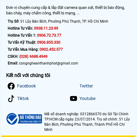
Đơn vị chuyên cung cấp & lắp đặt camera quan sát, thiết bị báo động,
báo cháy, máy chấm công, thiết bị mạng, ...
Trụ Sở:
51 Lũy Bán Bích, Phường Phú Thạnh, TP. Hồ Chí Minh
0938.11.23.99
Hotline Tư Vấn:
0906.72.73.77
Hotline Tư Vấn 1:
0906.855.330
Tư Vấn Kỹ Thuật:
0902.452.577
Tư Vấn Mua Hàng:
(028) 6688.4949
CSKH:
Email:
congngheanthanhphat@gmail.com
Kết nối với chúng tôi
Facebook
Twitter
Tiktok
Youtube
Mã số doanh nghiệp: 0312866570 do Sở Tài Chính
TP.HCM cấp ngày 23/07/2014. Trụ sở chính: 51 Lũy
Bán Bích, Phường Phú Thạnh, Thành Phố Hồ Chí
Minh