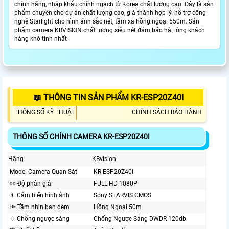
chính hãng, nhập khẩu chính ngạch từ Korea chất lượng cao. Đây là sản
phẩm chuyên cho dự án chất lượng cao, giá thành hợp lý. hỗ trợ công
nghệ Starlight cho hình ảnh sắc nét, tầm xa hồng ngoại 550m. Sản
phẩm camera KBVISION chất lượng siêu nét đảm bảo hài lòng khách
hàng khó tính nhất
📖 THÔNG TIN SẢN PHẨM KR-ESP20Z40I
THÔNG SỐ KỸ THUẬT
CHÍNH SÁCH BẢO HÀNH
THÔNG SỐ CHÍNH CAMERA KR-ESP20Z40I
Hãng
KBvision
Model Camera Quan Sát
KR-ESP20Z40I
️👀 Độ phân giải
FULL HD 1080P
✴️ Cảm biến hình ảnh
Sony STARVIS CMOS
🔦 Tầm nhìn ban đêm
Hồng Ngoại 50m
♢ Chống ngược sáng
Chống Ngược Sáng DWDR 120db