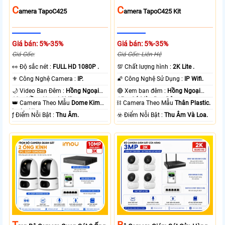
C
C
Amera TapoC425
Amera TapoC425 Kit
Giá bán: 5%-35%
Giá bán: 5%-35%
Giá Gốc:
Giá Gốc: Liên Hệ
️👀 Độ sắc nét :
FULL HD 1080P .
💯 Chất lượng hình :
2K Lite .
⚜️ Công Nghệ Camera :
IP.
🌠 Công Nghệ Sử Dụng :
IP Wifi.
🌙 Video Ban Đêm :
Hồng Ngoại
🔴 Xem ban đêm :
Hồng Ngoại
10m Hồng Ngoại SMD.
15m Có Màu Ban Ðêm.
👑 Camera Theo Mẫu
Dome Kim
⛓ Camera Theo Mẫu
Thân Plastic.
loại + Nhựa.
️ƒ Điểm Nỗi Bật :
Thu Âm.
️☣️ Điểm Nỗi Bật :
Thu Âm Và Loa.