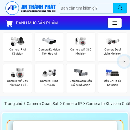
DANH MỤC SẢN PHẨM
Camera IP AI
Camera Kbvision
Camera Wifi 360
Camera Dual
Kbvision
Tích Hợp Ai
Kbvision
Light Kbvision
Camera Wifi 360
Camera H.265
Camera Xem Biển
Đầu Ghi Ip 4k
Kbvision Full
KBvision
Số Xe Kbvision
Kbvision
Color
›
›
›
Trang chủ
Camera Quan Sát
Camera IP
Camera Ip Kbvision Chấ