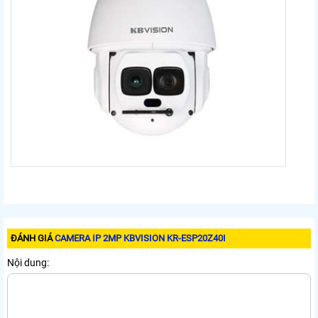
ĐÁNH GIÁ
CAMERA IP 2MP KBVISION KR-ESP20Z40I
Nội dung: