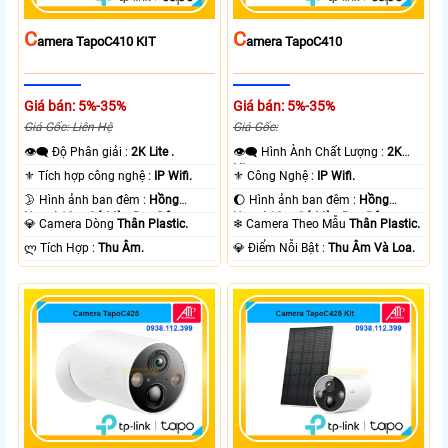
C
C
Amera TapoC410 KIT
Amera TapoC410
Giá bán: 5%-35%
Giá bán: 5%-35%
Giá Gốc: Liên Hệ
Giá Gốc:
👁️‍🗨 Độ Phân giải :
2K Lite .
👁️‍🗨 Hình Ành Chất Lượng :
2K
Lite .
⚜️ Tích hợp công nghệ :
IP Wifi.
⚜️ Công Nghệ :
IP Wifi.
🌛 Hình ảnh ban đêm :
Hồng
🌔 Hình ảnh ban đêm :
Hồng
Ngoại 10m Có Màu Ban Ðêm.
Ngoại 10m Có Màu Ban Ðêm.
💎 Camera Dòng
Thân Plastic.
❄ Camera Theo Mẫu
Thân Plastic.
️ლ Tích Hợp :
Thu Âm.
️💎 Điểm Nỗi Bật :
Thu Âm Và Loa.