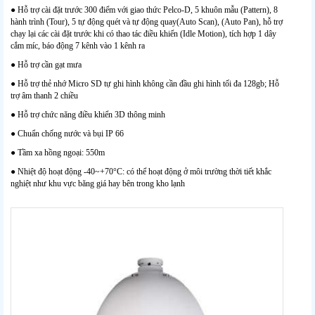
● Hỗ trợ cài đặt trước 300 điểm với giao thức Pelco-D, 5 khuôn mẫu (Pattern), 8
hành trình (Tour), 5 tự động quét và tự động quay(Auto Scan), (Auto Pan), hỗ trợ
chạy lại các cài đặt trước khi có thao tác điều khiển (Idle Motion), tích hợp 1 dây
cắm míc, báo động 7 kênh vào 1 kênh ra
● Hỗ trợ cần gạt mưa
● Hỗ trợ thẻ nhớ Micro SD tự ghi hình không cần đầu ghi hình tối đa 128gb; Hỗ
trợ âm thanh 2 chiều
● Hỗ trợ chức năng điều khiển 3D thông minh
● Chuẩn chống nước và bụi IP 66
● Tầm xa hồng ngoại: 550m
● Nhiệt độ hoạt động -40~+70°C: có thể hoạt động ở môi trường thời tiết khắc
nghiệt như khu vực băng giá hay bên trong kho lạnh