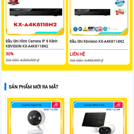
Đầu Ghi Hình Camera IP 8 Kênh
Đầu Ghi Kbvision KX-A4K8114N2
KBVISION KX-A4K8118N2
30%
LIÊN HỆ
Giá Gốc: 4,500,000 ₫
Giá Gốc: 2,480,000 ₫
SẢN PHẨM MỚI RA MẮT