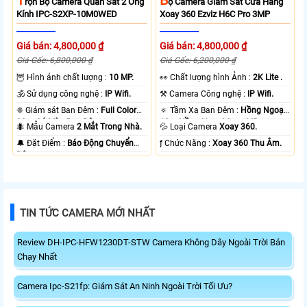
T
B
Rọn Bộ Camera Quan Sát 2 Ống
Ộ Camera Giám Sát Cửa Hàng
Kính IPC-S2XP-10M0WED
Xoay 360 Ezviz H6C Pro 3MP
Giá bán: 4,800,000 ₫
Giá bán: 4,800,000 ₫
Giá Gốc: 6,800,000 ₫
Giá Gốc: 6,200,000 ₫
🦉 Hình ảnh chất lượng :
10 MP.
️👀 Chất lượng hình Ảnh :
2K Lite .
🕉️ Sử dụng công nghệ :
IP Wifi.
⚒ Camera Công nghệ :
IP Wifi.
❈ Giám sát Ban Đêm :
Full Color
🔅 Tầm Xa Ban Đêm :
Hồng Ngoại
20m Có Màu Ban Ðêm.
10m Hồng Ngoại Smart IR.
🐜 Mẫu Camera
2 Mắt Trong Nhà.
💦 Loại Camera
Xoay 360.
️🔔 Đặt Điểm :
Báo Động Chuyển
️ƒ Chức Năng :
Xoay 360 Thu Âm.
Động.
TIN TỨC CAMERA MỚI NHẤT
Review DH-IPC-HFW1230DT-STW Camera Không Dây Ngoài Trời Bán
Chạy Nhất
Camera Ipc-S21fp: Giám Sát An Ninh Ngoài Trời Tối Ưu?