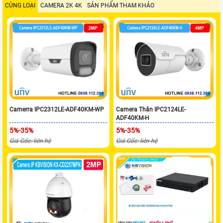
CÙNG LOẠI
CAMERA 2K 4K
SẢN PHẨM THAM KHẢO
Camerra IPC2312LE-ADF40KM-WP
Camera Thân IPC2124LE-
ADF40KM-H
5%-35%
5%-35%
Giá Gốc: liên hệ
Giá Gốc: liên hệ