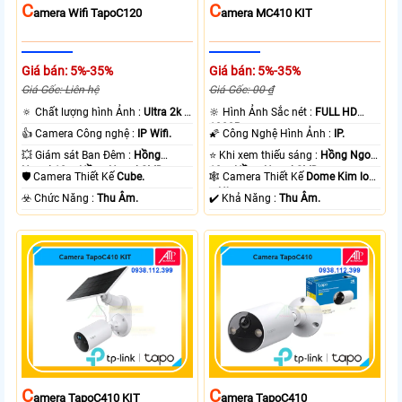
C
C
Amera Wifi TapoC120
Amera MC410 KIT
Giá bán: 5%-35%
Giá bán: 5%-35%
Giá Gốc: Liên hệ
Giá Gốc: 00 ₫
🔅 Chất lượng hình Ảnh :
Ultra 2k +
🔆 Hình Ảnh Sắc nét :
FULL HD
.
1080P .
👍 Camera Công nghệ :
IP Wifi.
🌠 Công Nghệ Hình Ảnh :
IP.
💥 Giám sát Ban Đêm :
Hồng
⭐ Khi xem thiếu sáng :
Hồng Ngoại
Ngoại 10m Hồng Ngoại SMD.
10m Hồng Ngoại SMD.
🛡 Camera Thiết Kế
Cube.
🕸️ Camera Thiết Kế
Dome Kim loại
+ Nhựa.
️☣️ Chức Năng :
Thu Âm.
️✔️ Khả Năng :
Thu Âm.
C
C
Amera TapoC410 KIT
Amera TapoC410