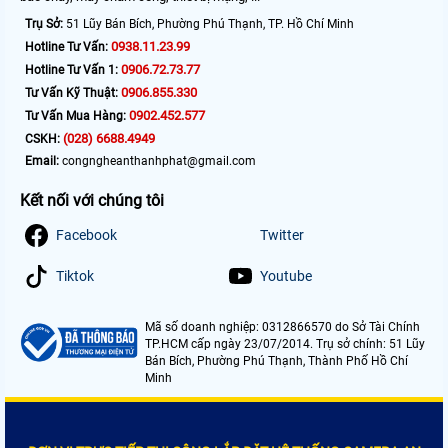
Trụ Sở:
51 Lũy Bán Bích, Phường Phú Thạnh, TP. Hồ Chí Minh
0938.11.23.99
Hotline Tư Vấn:
0906.72.73.77
Hotline Tư Vấn 1:
0906.855.330
Tư Vấn Kỹ Thuật:
0902.452.577
Tư Vấn Mua Hàng:
(028) 6688.4949
CSKH:
Email:
congngheanthanhphat@gmail.com
Kết nối với chúng tôi
Facebook
Twitter
Tiktok
Youtube
Mã số doanh nghiệp: 0312866570 do Sở Tài Chính
TP.HCM cấp ngày 23/07/2014. Trụ sở chính: 51 Lũy
Bán Bích, Phường Phú Thạnh, Thành Phố Hồ Chí
Minh