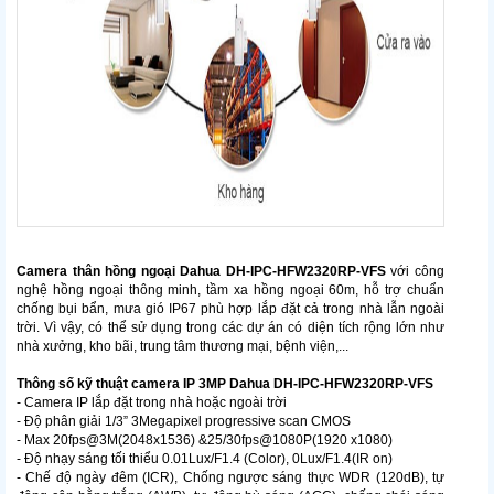
Camera thân hồng ngoại Dahua
DH-IPC-HFW2320RP-VFS
với công
nghệ hồng ngoại thông minh, tầm xa hồng ngoại 60m, hỗ trợ chuẩn
chống bụi bẩn, mưa gió IP67 phù hợp lắp đặt cả trong nhà lẫn ngoài
trời. Vì vậy, có thể sử dụng trong các dự án có diện tích rộng lớn như
nhà xưởng, kho bãi, trung tâm thương mại, bệnh viện,...
Thông số kỹ thuật camera IP 3MP Dahua
DH-IPC-HFW2320RP-VFS
- Camera IP lắp đặt trong nhà hoặc ngoài trời
- Độ phân giải 1/3” 3Megapixel progressive scan CMOS
- Max 20fps@3M(2048x1536) &25/30fps@1080P(1920 x1080)
- Độ nhạy sáng tối thiểu 0.01Lux/F1.4 (Color), 0Lux/F1.4(IR on)
- Chế độ ngày đêm (ICR), Chống ngược sáng thực WDR (120dB), tự