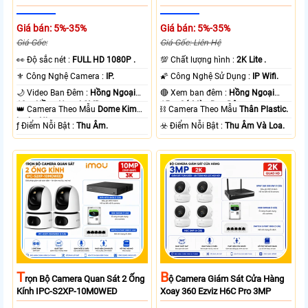
Giá bán: 5%-35%
Giá bán: 5%-35%
Giá Gốc:
Giá Gốc: Liên Hệ
️👀 Độ sắc nét :
FULL HD 1080P .
💯 Chất lượng hình :
2K Lite .
⚜️ Công Nghệ Camera :
IP.
🌠 Công Nghệ Sử Dụng :
IP Wifi.
🌙 Video Ban Đêm :
Hồng Ngoại
🔴 Xem ban đêm :
Hồng Ngoại
10m Hồng Ngoại SMD.
15m Có Màu Ban Ðêm.
👑 Camera Theo Mẫu
Dome Kim
⛓ Camera Theo Mẫu
Thân Plastic.
loại + Nhựa.
️ƒ Điểm Nỗi Bật :
Thu Âm.
️☣️ Điểm Nỗi Bật :
Thu Âm Và Loa.
T
B
Rọn Bộ Camera Quan Sát 2 Ống
Ộ Camera Giám Sát Cửa Hàng
Kính IPC-S2XP-10M0WED
Xoay 360 Ezviz H6C Pro 3MP