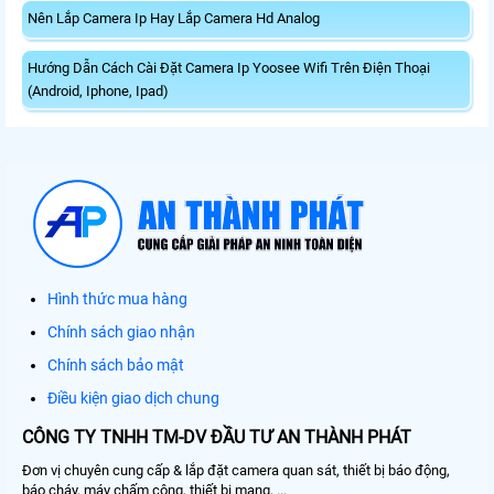
Nên Lắp Camera Ip Hay Lắp Camera Hd Analog
Hướng Dẫn Cách Cài Đặt Camera Ip Yoosee Wifi Trên Điện Thoại
(Android, Iphone, Ipad)
Hình thức mua hàng
Chính sách giao nhận
Chính sách bảo mật
Điều kiện giao dịch chung
CÔNG TY TNHH TM-DV ĐẦU TƯ AN THÀNH PHÁT
Đơn vị chuyên cung cấp & lắp đặt camera quan sát, thiết bị báo động,
báo cháy, máy chấm công, thiết bị mạng, ...