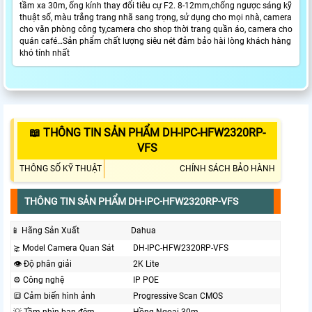
tầm xa 30m, ống kính thay đổi tiêu cự F2. 8-12mm,chống ngược sáng kỹ
thuật số, màu trắng trang nhã sang trọng, sử dụng cho mọi nhà, camera
cho văn phòng công ty,camera cho shop thời trang quần áo, camera cho
quán café…Sản phẩm chất lượng siêu nét đảm bảo hài lòng khách hàng
khó tính nhất
📖 THÔNG TIN SẢN PHẨM DH-IPC-HFW2320RP-
VFS
THÔNG SỐ KỸ THUẬT
CHÍNH SÁCH BẢO HÀNH
THÔNG TIN SẢN PHẨM DH-IPC-HFW2320RP-VFS
📱 Hãng Sản Xuất
Dahua
⋩ Model Camera Quan Sát
DH-IPC-HFW2320RP-VFS
👁 Độ phân giải
2K Lite
⚙ Công nghệ
IP POE
🔳 Cảm biến hình ảnh
Progressive Scan CMOS