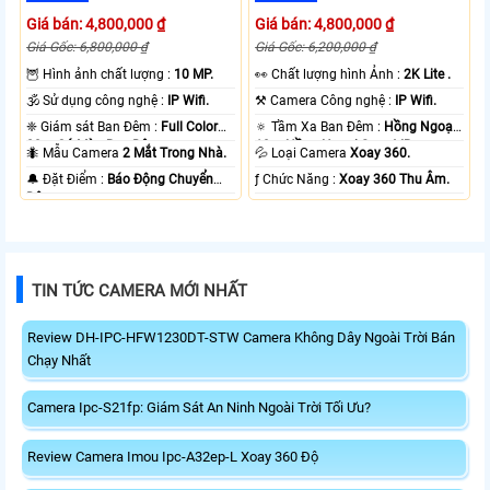
Giá bán: 4,800,000 ₫
Giá bán: 4,800,000 ₫
Giá Gốc: 6,800,000 ₫
Giá Gốc: 6,200,000 ₫
🦉 Hình ảnh chất lượng :
10 MP.
️👀 Chất lượng hình Ảnh :
2K Lite .
🕉️ Sử dụng công nghệ :
IP Wifi.
⚒ Camera Công nghệ :
IP Wifi.
❈ Giám sát Ban Đêm :
Full Color
🔅 Tầm Xa Ban Đêm :
Hồng Ngoại
20m Có Màu Ban Ðêm.
10m Hồng Ngoại Smart IR.
🐜 Mẫu Camera
2 Mắt Trong Nhà.
💦 Loại Camera
Xoay 360.
️🔔 Đặt Điểm :
Báo Động Chuyển
️ƒ Chức Năng :
Xoay 360 Thu Âm.
Động.
TIN TỨC CAMERA MỚI NHẤT
Review DH-IPC-HFW1230DT-STW Camera Không Dây Ngoài Trời Bán
Chạy Nhất
Camera Ipc-S21fp: Giám Sát An Ninh Ngoài Trời Tối Ưu?
Review Camera Imou Ipc-A32ep-L Xoay 360 Độ