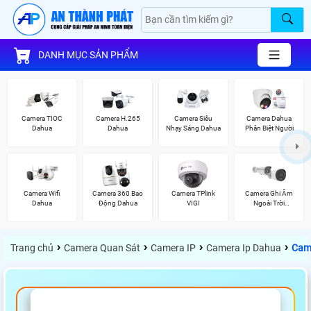
DANH MỤC SẢN PHẨM
Camera TIOC
Camera H.265
Camera Siêu
Camera Dahua
Dahua
Dahua
Nhạy Sáng Dahua
Phân Biệt Người
Camera Wifi
Camera 360 Bao
Camera TPlink
Camera Ghi Âm
Dahua
Động Dahua
VIGI
Ngoài Trời
Vantech
›
›
›
›
Trang chủ
Camera Quan Sát
Camera IP
Camera Ip Dahua
Cam