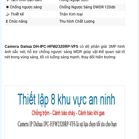
💡 Tầm nhìn ban đêm
Hồng Ngoại 30m
✺ Chống ngược sáng
Chống Ngược Sáng DWDR 120db
🤹 Thiết kế
Thân Kim loại
₤ Chức năng
Thu hình Chất Lượng
Camera Dahua DH-IPC-HFW2320RP-VFS
có độ phân giải 3MP hình
ảnh sắc nét, hỗ trợ
chống ngược sáng WDR giúp vật thể quan sát rõ
nét trong vùng sáng, tối có luồng sáng mạnh, thay đổi hiện trường.