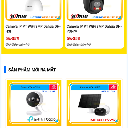
Camera IP PT WiFi 3MP Dahua DH-
Camera IP PT WiFi 3MP Dahua DH-
H3I
P3I-PV
5%-35%
5%-35%
Giá Gốc: liên hệ
Giá Gốc: liên hệ
SẢN PHẨM MỚI RA MẮT