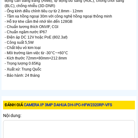
động cân bằng trắng (AWB), tự động bù sáng (AGC), chống chói sáng
(BLC), chống nhiễu (3D-DNR)
- Ống kính điều chỉnh tiêu cự từ 2.8mm - 12mm
- Tầm xa hồng ngoại 30m với công nghệ hồng ngoại thông minh
- Hỗ trợ khe cắm thẻ nhớ lên đến 128GB
- Chuẩn tương thích ONVIF, CGI
- Chuẩn ngâm nước IP67
- Điện áp DC 12V hoặc PoE (802.3af)
- Công suất 5,5W
- Chất liệu vỏ kim loại
- Môi trường làm việc từ -30°C~+60°C
- Kích thước 72mm×80mm×212.8mm
- Trọng lượng 0.65Kg
- Xuất xứ: Trung Quốc
- Bảo hành: 24 tháng
ĐÁNH GIÁ
CAMERA IP 3MP DAHUA DH-IPC-HFW2320RP-VFS
Nội dung: