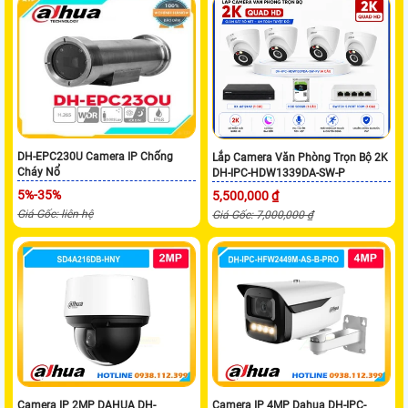
DH-EPC230U Camera IP Chống
Lắp Camera Văn Phòng Trọn Bộ 2K
Cháy Nổ
DH-IPC-HDW1339DA-SW-P
5%-35%
5,500,000 ₫
Giá Gốc: liên hệ
Giá Gốc: 7,000,000 ₫
Camera IP 2MP DAHUA DH-
Camera IP 4MP Dahua DH-IPC-