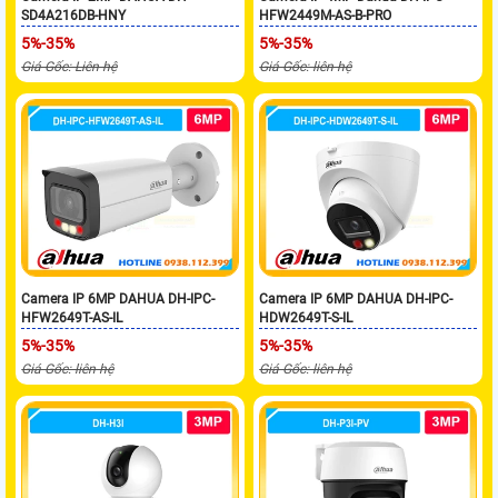
SD4A216DB-HNY
HFW2449M-AS-B-PRO
5%-35%
5%-35%
Giá Gốc: Liên hệ
Giá Gốc: liên hệ
Camera IP 6MP DAHUA DH-IPC-
Camera IP 6MP DAHUA DH-IPC-
HFW2649T-AS-IL
HDW2649T-S-IL
5%-35%
5%-35%
Giá Gốc: liên hệ
Giá Gốc: liên hệ