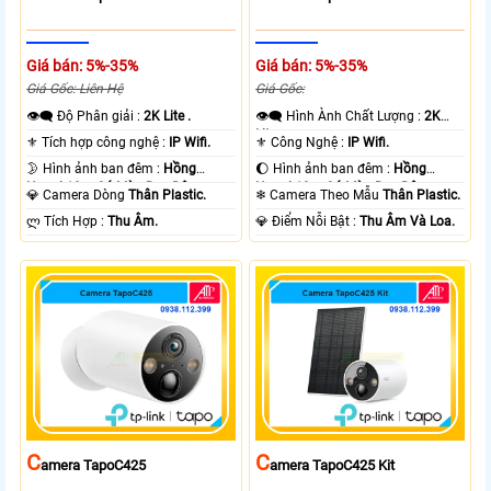
Giá bán: 5%-35%
Giá bán: 5%-35%
Giá Gốc: Liên Hệ
Giá Gốc:
👁️‍🗨 Độ Phân giải :
2K Lite .
👁️‍🗨 Hình Ành Chất Lượng :
2K
Lite .
⚜️ Tích hợp công nghệ :
IP Wifi.
⚜️ Công Nghệ :
IP Wifi.
🌛 Hình ảnh ban đêm :
Hồng
🌔 Hình ảnh ban đêm :
Hồng
Ngoại 10m Có Màu Ban Ðêm.
Ngoại 10m Có Màu Ban Ðêm.
💎 Camera Dòng
Thân Plastic.
❄ Camera Theo Mẫu
Thân Plastic.
️ლ Tích Hợp :
Thu Âm.
️💎 Điểm Nỗi Bật :
Thu Âm Và Loa.
C
C
Amera TapoC425
Amera TapoC425 Kit