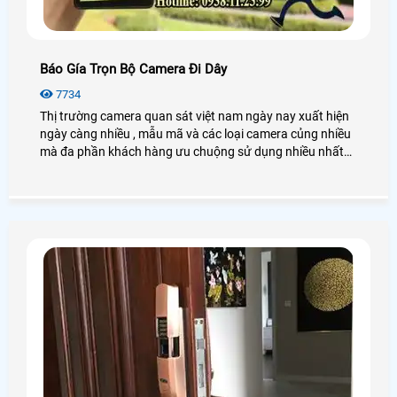
Báo Gía Trọn Bộ Camera Đi Dây
7734
Thị trường camera quan sát việt nam ngày nay xuất hiện
ngày càng nhiều , mẫu mã và các loại camera củng nhiều
mà đa phần khách hàng ưu chuộng sử dụng nhiều nhất
hiện nay vì các dòng camera quan sát đi dây có tính ổn
định cao , dễ sữa chữa khi bị lỗi trong quá trình sử dụng
Hệ thống Lắp đặt camera quan sát đi dây là một hệ thống
bao gồm các thiết bị điện tử được kết nối với nhau để ghi
hình những hoạt động tại những nơi mà cần quan sát,
theo dõi và đưa hình ảnh tới cho người sử dụng quan sát
trực tiếp bằng tivi, máy tính, Ipad, điện thoại.