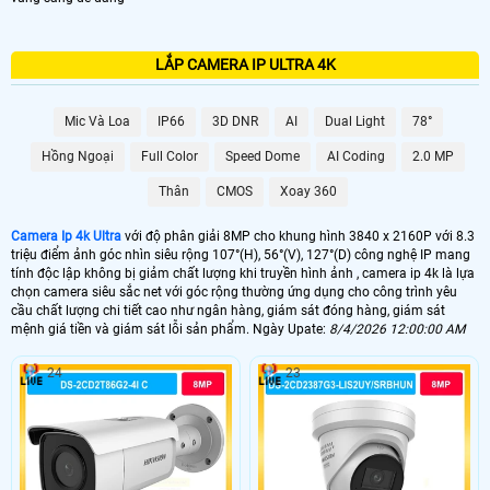
LẮP CAMERA IP ULTRA 4K
Mic Và Loa
IP66
3D DNR
AI
Dual Light
78°
Hồng Ngoại
Full Color
Speed Dome
AI Coding
2.0 MP
Thân
CMOS
Xoay 360
Camera Ip 4k Ultra
với độ phân giải 8MP cho khung hình 3840 x 2160P với 8.3
triệu điểm ảnh góc nhìn siêu rộng 107°(H), 56°(V), 127°(D) công nghệ IP mang
tính độc lập không bị giảm chất lượng khi truyền hình ảnh , camera ip 4k là lựa
chọn camera siêu sắc net với góc rộng thường ứng dụng cho công trình yêu
cầu chất lượng chi tiết cao như ngân hàng, giám sát đóng hàng, giám sát
mệnh giá tiền và giám sát lỗi sản phẩm. Ngày Upate:
8/4/2026 12:00:00 AM
24
23