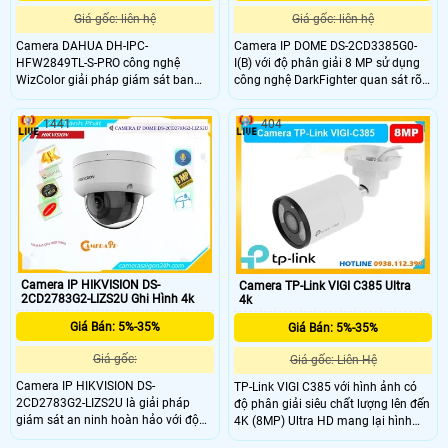
Giá gốc: liên hệ
Giá gốc: liên hệ
Camera DAHUA DH-IPC-
Camera IP DOME DS-2CD3385G0-
HFW2849TL-S-PRO công nghệ
I(B) với độ phân giải 8 MP sử dụng
WizColor giải pháp giám sát ban
công nghệ DarkFighter quan sát rõ
đêm với màu sắc sống động,chân
ràng ngay cả trong điều kiện ánh
thực như ban ngày,với độ phân giải
sáng yếu,hồng ngoại (IR) thông
1441
404
cao 8MP siêu nét chân thực.Tích
minh 40m cho phép giám sát liên
hợp micro giúp ghi âm thanh rõ
tục 24/7 trong bóng tối hoàn
ràng,tính năng phát hiện thông
toàn,đạt chuẩn IP67.Hỗ trợ thẻ nhớ
minh SMD Plus,bảo vệ vành đai độ
SD 128GB rất tiện lợi cho các khu
chính xác cao,cảnh báo khi có xâm
vực giám sát.
nhập trái phép,chống bụi chống
nước chuẩn IP67.
Camera IP HIKVISION DS-
Camera TP-Link VIGI C385 Ultra
2CD2783G2-LIZS2U Ghi Hình 4k
4k
Giá Bán: 5%-35%
Giá Bán: 5%-35%
Giá gốc:
Giá gốc: Liên Hệ
Camera IP HIKVISION DS-
TP-Link VIGI C385 với hình ảnh có
2CD2783G2-LIZS2U là giải pháp
độ phân giải siêu chất lượng lên đến
giám sát an ninh hoàn hảo với độ
4K (8MP) Ultra HD mang lại hình
phân giải 8MP sắc nét, công nghệ
ảnh sắc nét ngày cũng như đêm.