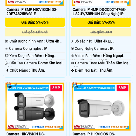
Camera IP 8MP HIKVISION DS-
Camera IP 4MP DS-2CD2T47G3-
2DE7A825IWG1-E
LIS2UY/SRBHUN Công Nghệ IP
Giá Bán: 5%-35%
Giá Bán: 5%-35%
Giá gốc: Liên hệ
Giá gốc: 00 ₫
🦉 Chất lượng hình Ảnh :
Ultra 4k 👍🏾
️⚡ Độ sắc nét :
Ultra 4k 👍🏾 .
.
⚛️ Camera Công nghệ :
IP.
®️ Công Nghệ Camera :
IP.
💥 Xem Được Ban Đêm :
Hồng
❈ Video Ban Đêm :
Hồng Ngoại
Ngoại 10m Hồng Ngoại SMD.
60m Hồng Ngoại SMD.
🤹 Cấu Tạo Camera
Dome Kim loại
❄ Camera Theo Mẫu
Thân Kim loại
+ Nhựa.
+ Nhựa.
️🔈 Chức Năng :
Thu Âm.
️✤ Điểm Nỗi Bật :
Thu Âm.
18
19
Camera HIKVISION DS-
Camera IP HIKVISION DS-