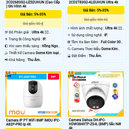
2CD2683G2-LIZS2UHUN (Cao Cấp
2CD2T83G2-4LI2UHUN Ultra 4k
) Ghi Hình 4k
Giá Bán: 5%-35%
Giá Bán: 5%-35%
Giá gốc: liên hệ
Giá gốc: 00 ₫
️⚡ Hình ảnh chất lượng :
Ultra 4k 👍🏾 .
💯 Độ Phân giải :
Ultra 4k 👍🏾 .
⚛️ Sử dụng công nghệ :
IP.
⚜️ Trang Bị Công Nghệ :
IP.
❂ Tầm Xa Ban Đêm :
Full Color 30m
🌔 Khi xem thiếu sáng :
Hồng Ngoại
Hồng Ngoại SMD.
💦 Camera Theo Mẫu
Dome Kim
60m Hồng Ngoại SMD.
🤹 Thiết Kế Camera
Dome Kim loại
loại + Nhựa.
️🔮 Đặt Điểm :
Thu Âm.
+ Nhựa.
️📢 Khả Năng :
Thu Âm.
23
625
Camera Dahua DH-IPC-
Camera IP PT WiFi 8MP IMOU IPC-
HDW3849TP-ZS-IL (8MP) Sắc Nét
A82P-PRO Ip 4K
4k