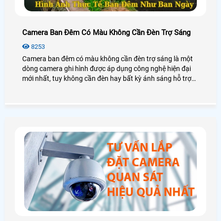
Camera Ban Đêm Có Màu Không Cần Đèn Trợ Sáng
8253
Camera ban đêm có màu không cần đèn trợ sáng là một
dòng camera ghi hình được áp dụng công nghệ hiện đại
mới nhất, tuy không cần đèn hay bất kỳ ánh sáng hỗ trợ
nào nhưng camera vẫn đem lại hình ảnh có màu sắc sáng
đẹp, chân thực. Điều đó có thật sự đúng không? An Thành
Phát mời các anh chị em, cô chú bác cùng nhau làm rõ về
công nghệ camera có màu ban đêm không cần đèn này
nhé!