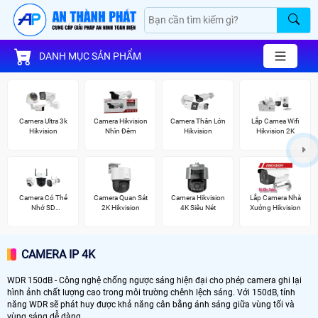
DANH MỤC SẢN PHẨM
Camera Ultra 3k
Camera Hikvision
Camera Thân Lớn
Lắp Camea Wifi
Hikvision
Nhìn Đêm
Hikvision
Hikvision 2K
Camera Có Thẻ
Camera Quan Sát
Camera Hikvision
Lắp Camera Nhà
Nhớ SD
2K Hikvision
4K Siêu Nét
Xưởng Hikvision
HIKVISION
CAMERA IP 4K
WDR 150dB - Công nghệ chống ngược sáng hiện đại cho phép camera ghi lại
hình ảnh chất lượng cao trong môi trường chênh lệch sáng. Với 150dB, tính
năng WDR sẽ phát huy được khả năng cân bằng ánh sáng giữa vùng tối và
vùng sáng dễ dàng