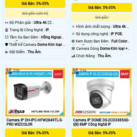
Giá Bán: 5%-35%
Giá Bán: 5%-35%
Giá gốc: Liên hệ
Giá gốc:
️👀 Độ Phân giải :
Ultra 4k 👍🏾 .
🔅 Hình ảnh chất lượng :
Ultra 4k 👍🏾
🤖️ Trang Bị Công Nghệ :
IP.
.
⚛️ Sử dụng công nghệ :
IP POE.
💥 Tầm Xa Ban Đêm :
Hồng Ngoại
❂ Xem Được Ban Đêm :
Full Color
10m Hồng Ngoại SMD.
🛡 Thiết Kế Camera
Dome Kim loại +
50m Hồng Ngoại SMD.
🕸️ Camera Dòng
Dome Kim loại +
Nhựa.
️💫 Đặt Điểm :
Thu Âm.
Nhựa.
️🛃 Chức Năng :
Thu Âm.
558
534
Camera IP DH-IPC-HFW2849TL-S-
Camera IP DOME DS-2CD3385G0-
PRO WIZCOLOR
I(B) 8MP Công Nghệ IP
Giá Bán: 5%-35%
Giá Bán: 5%-35%