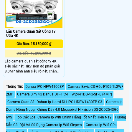
Lắp Camera Quan Sát Công Ty
Utra 4K
Giá Bán: 15,150,000 ₫
Giá gốc: 18,200,000 ₫
Lắp camera quan sát công ty 4K
siêu sắc nét Hikvision độ phân giải
8.0MP hình ảnh siêu rõ nét, chân
thực, hỗ trợ hồng ngoại tầm nhìn
30m, hỗ trợ chụp hình khuôn mặt
khi phát hiện con người. Camera DS-
Thông Tin:
Dahua IPC-HFW4100SP
Camera Ezviz CS-H6c-R105-1L2WF
2CD2383G0-I là giải pháp an ninh
2MP
Camera Sim 4G Dahua DH-IPC-HFW2441DG-4G-SP-B (4MP)
hiệu quả bảo vệ gia đình của bạn
Camera Quan Sát Dahua Ip Hdcvi DH-IPC-HDBW1430EP-S3
Camera Ip
Dome Hồng Ngoại Không Dây 4.0 Megapixel Hikvision DS-2CD2543G0-
IWS
Top Các Loại Camera Ip Wifi Chính Hãng Tốt Nhất Hiện Nay
Hướng
Dẫn Cài Đặt Và Sử Dụng Camera Ip Wifi Siepem
Camera Ip Wifi Cửa