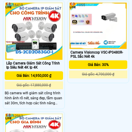
Acusense thông minh giúp phân
Camera cũng được trang bị công
16419
1055
biệt người và vật thể, giảm thiểu báo
nghệ AI thông minh với khả năng
động giả. Sản phẩm phù hợp cho
phân loại người và phương tiện giúp
nhiều môi trường khác nhau, từ gia
hạn chế hiện tượng báo động ảo.
đình đến doanh nghiệp
Camera Visioncop VSC-IP0480R-
PSL Sắc Nét 4k
Lắp Camera Giám Sát Công Trình
Giá Bán: 30%
Ip Siêu Nét 4K Ip 4K
Giá gốc: 4,700,000 ₫
Giá Bán: 14,950,000 ₫
Giá gốc: 17,880,000 ₫
Bộ camera wifi giám sát công trình
hình ảnh rõ nét, sáng đẹp, tầm quan
sát 30m, tích hợp các tính năng
thông minh như vượt hàng rào ảo,
đột nhập khu vực cấm và nhận diện
12963
khuôn mặt đáp ứng mọi nhu cầu
giám sát công trình