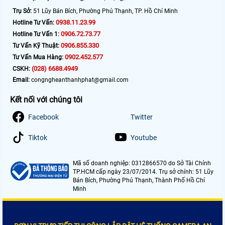
Trụ Sở:
51 Lũy Bán Bích, Phường Phú Thạnh, TP. Hồ Chí Minh
0938.11.23.99
Hotline Tư Vấn:
0906.72.73.77
Hotline Tư Vấn 1:
0906.855.330
Tư Vấn Kỹ Thuật:
0902.452.577
Tư Vấn Mua Hàng:
(028) 6688.4949
CSKH:
Email:
congngheanthanhphat@gmail.com
Kết nối với chúng tôi
Facebook
Twitter
Tiktok
Youtube
Mã số doanh nghiệp: 0312866570 do Sở Tài Chính
TP.HCM cấp ngày 23/07/2014. Trụ sở chính: 51 Lũy
Bán Bích, Phường Phú Thạnh, Thành Phố Hồ Chí
Minh