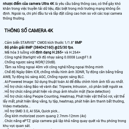
nhược điểm của camera Ultra 4K
là yêu cầu băng thông cao, có thể gây khó
khăn trong việc truyền tải dữ liệu, đặc biệt trong môi trường mạng không ổn
định. Ngoài ra, chi phí đầu tư và lắp đặt cũng cao hơn so với các loại camera
thông thường.
THÔNG SỐ CAMERA 4K
. Cảm biến STARVIS™ CMOS kích thước 1/1.8”
8MP
.
Độ phân giải 8MP (3840×2160) @25/30 fps.
. Mã hóa 3 luồng vớ
i định dạng H.265
+ và H.264+
. Công nghệ Starlight với độ nhạy sáng 0.0008 Lux@F1.8
. Chống ngược sáng WDR(120dB).
. Tầm xa hồng ngoại 40m với công nghệ hồng ngoại thông minh
. Chế độ Ngày Đêm ICR, chống nhiễu hình ảnh 3DNR, Tự động cân bằng trắng
AWB, Tự động bù sáng AGC, Chống ngược sáng BLC.
. AI-Powered Image: Sử dụng thuật toán AI để điều chỉnh hình ảnh tối ưu nhất.
. Hỗ trợ chức năng Bảo vệ vành đai: Tripwire, Intrusion , có phân biệt người xe.
. Hỗ trợ chức năng phát hiện và chụp ảnh khuôn mặt (face detection)
. Hỗ trợ chức năng People Counting, Heatmap, Phát hiện vật thể bỏ rơi, vật thể
lấy mất, phát hiện lãng vãng, tụ tập, heatmap, phát hiện âm thanh bất thường,
Video metadata...
. Hỗ trợ SMD 3.0, AI SSA, Quick pick...
. Ống kính motorized zoom quang 2.7mm-12mm (4x)
. Chức năng ePTZ: giúp camera giả lập khả năng quay quét và thu phóng trong
khu vực quan sát.