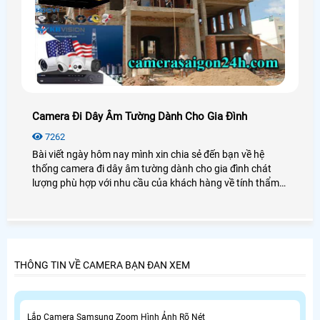
Camera Đi Dây Âm Tường Dành Cho Gia Đình
7262
Bài viết ngày hôm nay mình xin chia sẻ đến bạn về hệ
thống camera đi dây âm tường dành cho gia đình chát
lượng phù hợp với nhu cầu của khách hàng về tính thẩm
mỹ, gọn đẹp,thẩm mỹ, vậy làm sao để biết được hệ thống
đi dây âm tường cần có những thiết bị nào, thì hôm nay
mình sẽ chia sẻ với bạn về hệ thống camera quan sát âm
tường, để bạn có thể tự tin hơn trong việc chọn lựa hệ
thống camera đi dây âm tường trước khi lắp đặt camera
THÔNG TIN VỀ CAMERA BẠN ĐAN XEM
quan sát giám sát cho gia đình, của hàng, văn phòng của
bạn.
Lắp Camera Samsung Zoom Hình Ảnh Rõ Nét