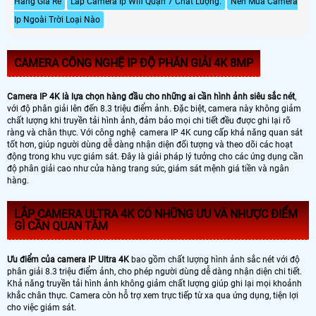
Hàng Giá Rẻ
Lắp Camera Ip Wifi Quận 7 Chất Lượng.
Nên Mua Camera
Ip Ngoài Trời Loại Nào
CAMERA CÔNG NGHỆ IP ĐỘ PHÂN GIẢI 4K 8MP
Camera IP 4K là lựa chọn hàng đầu cho những ai cần hình ảnh siêu sắc nét
,
với độ phân giải lên đến 8.3 triệu điểm ảnh. Đặc biệt, camera này không giảm
chất lượng khi truyền tải hình ảnh, đảm bảo mọi chi tiết đều được ghi lại rõ
ràng và chân thực. Với công nghệ camera IP 4K cung cấp khả năng quan sát
tốt hơn, giúp người dùng dễ dàng nhận diện đối tượng và theo dõi các hoạt
động trong khu vực giám sát. Đây là giải pháp lý tưởng cho các ứng dụng cần
độ phân giải cao như cửa hàng trang sức, giám sát mệnh giá tiền và ngân
hàng.
LẮP CAMERA ULTRA 4K CÓ NHỮNG ƯU VÀ NHƯỢC ĐIỂM
GÌ CẦN QUAN TÂM
Ưu điểm của camera IP Ultra 4K
bao gồm chất lượng hình ảnh sắc nét với độ
phân giải 8.3 triệu điểm ảnh, cho phép người dùng dễ dàng nhận diện chi tiết.
Khả năng truyền tải hình ảnh không giảm chất lượng giúp ghi lại mọi khoảnh
khắc chân thực. Camera còn hỗ trợ xem trực tiếp từ xa qua ứng dụng, tiện lợi
cho việc giám sát.