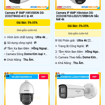
Camera IP 8MP HIKVISION DS-
Camera IP 8MP Hikvision DS-
2CD2T86G2-4I C Ip 4K
2CD2387G3-LIS2UY/SRBHUN Sắc
Nét 4k
Giá Bán: 5%-35%
Giá Bán: 5%-35%
Giá gốc: Liên hệ
Giá gốc: Liên hệ
🔆 Hình ảnh chất lượng :
Ultra 4k 👍🏾
💯 Độ Phân giải :
Ultra 4k 👍🏾 .
.
🤖️ Sử dụng công nghệ :
IP.
⚛️ Trang Bị Công Nghệ :
IP.
🌈 Tầm Xa Ban Đêm :
Hồng Ngoại
🌛 Tầm Nhìn Ban Đêm :
Hồng Ngoại
10m Hồng Ngoại SMD.
↕️ Camera Dòng
Dome Kim loại +
10m Hồng Ngoại SMD.
💦 Camera Theo Mẫu
Dome Kim
Nhựa.
️✤ Chức Năng :
Thu Âm.
loại + Nhựa.
️☣️ Khả Năng :
Thu Âm.
10
23