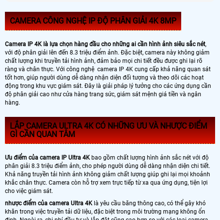
CAMERA CÔNG NGHỆ IP ĐỘ PHÂN GIẢI 4K 8MP
Camera IP 4K là lựa chọn hàng đầu cho những ai cần hình ảnh siêu sắc nét
,
với độ phân giải lên đến 8.3 triệu điểm ảnh. Đặc biệt, camera này không giảm
chất lượng khi truyền tải hình ảnh, đảm bảo mọi chi tiết đều được ghi lại rõ
ràng và chân thực. Với công nghệ camera IP 4K cung cấp khả năng quan sát
tốt hơn, giúp người dùng dễ dàng nhận diện đối tượng và theo dõi các hoạt
động trong khu vực giám sát. Đây là giải pháp lý tưởng cho các ứng dụng cần
độ phân giải cao như cửa hàng trang sức, giám sát mệnh giá tiền và ngân
hàng.
LẮP CAMERA ULTRA 4K CÓ NHỮNG ƯU VÀ NHƯỢC ĐIỂM
GÌ CẦN QUAN TÂM
Ưu điểm của camera IP Ultra 4K
bao gồm chất lượng hình ảnh sắc nét với độ
phân giải 8.3 triệu điểm ảnh, cho phép người dùng dễ dàng nhận diện chi tiết.
Khả năng truyền tải hình ảnh không giảm chất lượng giúp ghi lại mọi khoảnh
khắc chân thực. Camera còn hỗ trợ xem trực tiếp từ xa qua ứng dụng, tiện lợi
cho việc giám sát.
nhược điểm của camera Ultra 4K
là yêu cầu băng thông cao, có thể gây khó
khăn trong việc truyền tải dữ liệu, đặc biệt trong môi trường mạng không ổn
định. Ngoài ra, chi phí đầu tư và lắp đặt cũng cao hơn so với các loại camera