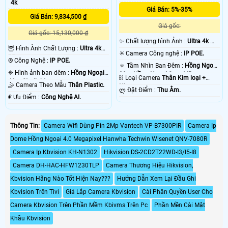
4k
Giá Bán: 5%-35%
Giá Bán: 9,834,500 ₫
Giá gốc:
Giá gốc: 15,130,000 ₫
✨ Chất lượng hình Ảnh :
Ultra 4k 👍🏾
🦉 Hình Ành Chất Lượng :
Ultra 4k
.
✳️ Camera Công nghệ :
IP POE.
👍🏾 .
®️ Công Nghệ :
IP POE.
🔅 Tầm Nhìn Ban Đêm :
Hồng Ngoại
❈ Hình ảnh ban đêm :
Hồng Ngoại
30m Hồng Ngoại Smart IR.
⛓ Loại Camera
Thân Kim loại +
40m Starlight.
🤹 Camera Theo Mẫu
Thân Plastic.
Nhựa.
️ლ Đặt Điểm :
Thu Âm.
️₤ Ưu Điểm :
Công Nghệ AI.
Thông Tin:
Camera Wifi Dùng Pin 2Mp Vantech VP-B7300PIR
Camera Ip
Dome Hồng Ngoại 4.0 Megapixel Hanwha Techwin Wisenet QNV-7080R
Camera Ip Kbvision KH-N1302
Hikvision DS-2CD2T22WD-I3/I5-I8
Camera DH-HAC-HFW1230TLP
Camera Thương Hiệu Hikvision,
Kbvision Hãng Nào Tốt Hiện Nay???
Hướng Dẫn Xem Lại Đầu Ghi
Kbvision Trên Tivi
Giá Lắp Camera Kbvision
Cài Phân Quyền User Cho
Camera Kbvision Trên Phần Mềm Kbivms Trên Pc
Phần Mền Cài Mật
Khầu Kbvision