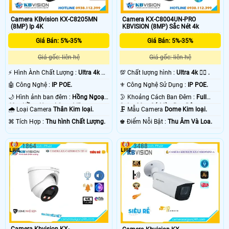
Camera KBvision KX-C8205MN
Camera KX-C8004UN-PRO
(8MP) Ip 4K
KBVISION (8MP) Sắc Nét 4k
Giá Bán: 5%-35%
Giá Bán: 5%-35%
Giá gốc: liên hệ
Giá gốc: liên hệ
️⚡ Hình Ành Chất Lượng :
Ultra 4k 👍🏾
💯 Chất lượng hình :
Ultra 4k 👍🏾 .
.
🤖️ Công Nghệ :
IP POE.
⚜️ Công Nghệ Sử Dụng :
IP POE.
🌙 Hình ảnh ban đêm :
Hồng Ngoại
🌛 Khoảng Cách Ban Đêm :
Full
60m Hồng Ngoại Smart IR.
Color 30m Có Màu Ban Ðêm.
🌧️ Loại Camera
Thân Kim loại.
🗜️ Mẫu Camera
Dome Kim loại.
️⌘ Tích Hợp :
Thu hình Chất Lượng.
️♚ Điểm Nỗi Bật :
Thu Âm Và Loa.
1864
3488
Camera Kbvision KX-