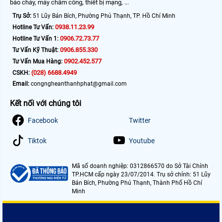
báo cháy, máy chấm công, thiết bị mạng, ...
Trụ Sở:
51 Lũy Bán Bích, Phường Phú Thạnh, TP. Hồ Chí Minh
0938.11.23.99
Hotline Tư Vấn:
0906.72.73.77
Hotline Tư Vấn 1:
0906.855.330
Tư Vấn Kỹ Thuật:
0902.452.577
Tư Vấn Mua Hàng:
(028) 6688.4949
CSKH:
Email:
congngheanthanhphat@gmail.com
Kết nối với chúng tôi
Facebook
Twitter
Tiktok
Youtube
Mã số doanh nghiệp: 0312866570 do Sở Tài Chính
TP.HCM cấp ngày 23/07/2014. Trụ sở chính: 51 Lũy
Bán Bích, Phường Phú Thạnh, Thành Phố Hồ Chí
Minh