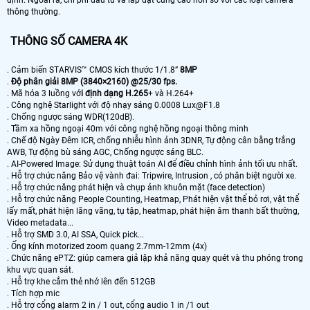
thông thường.
THÔNG SỐ CAMERA 4K
. Cảm biến STARVIS™ CMOS kích thước 1/1.8”
8MP
.
Độ phân giải 8MP (3840×2160) @25/30 fps.
. Mã hóa 3 luồng vớ
i định dạng H.265
+ và H.264+
. Công nghệ Starlight với độ nhạy sáng 0.0008 Lux@F1.8
. Chống ngược sáng WDR(120dB).
. Tầm xa hồng ngoại 40m với công nghệ hồng ngoại thông minh
. Chế độ Ngày Đêm ICR, chống nhiễu hình ảnh 3DNR, Tự động cân bằng trắng
AWB, Tự động bù sáng AGC, Chống ngược sáng BLC.
. AI-Powered Image: Sử dụng thuật toán AI để điều chỉnh hình ảnh tối ưu nhất.
. Hỗ trợ chức năng Bảo vệ vành đai: Tripwire, Intrusion , có phân biệt người xe.
. Hỗ trợ chức năng phát hiện và chụp ảnh khuôn mặt (face detection)
. Hỗ trợ chức năng People Counting, Heatmap, Phát hiện vật thể bỏ rơi, vật thể
lấy mất, phát hiện lãng vãng, tụ tập, heatmap, phát hiện âm thanh bất thường,
Video metadata...
. Hỗ trợ SMD 3.0, AI SSA, Quick pick...
. Ống kính motorized zoom quang 2.7mm-12mm (4x)
. Chức năng ePTZ: giúp camera giả lập khả năng quay quét và thu phóng trong
khu vực quan sát.
. Hỗ trợ khe cắm thẻ nhớ lên đến 512GB
. Tích hợp mic
. Hỗ trợ cổng alarm 2 in / 1 out, cổng audio 1 in /1 out