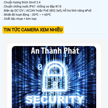
. Chuẩn tương thích Onvif 2.4
. Chuẩn chống nước IP67. chống va đập IK10
. Điện áp DC12V / AC24V hoặc PoE (802.3af), Hỗ trợ tính năng ePoE
. Nhiệt độ hoạt động : -30ºC ~ + 60ºC
. Chất liệu nhựa + kim loại.
TIN TỨC CAMERA XEM NHIỀU