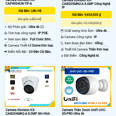
Camera Kbvision KX-
CAiF8004UN-TiF-A
CAi8205MN2-A 8.0MP Công Nghệ
IP
Giá Bán: Liên Hệ
Giá Bán: 9,834,500 ₫
Giá gốc: LIÊN HỆ
Giá gốc: 15,130,000 ₫
🔅 Độ Phân giải :
Ultra 4k 👍🏾 .
🦉 Chất lượng hình Ảnh :
Ultra 4k 👍🏾
👍 Tích hợp công nghệ :
IP POE.
.
👍 Camera Công nghệ :
IP.
🔦 Xem ban đêm :
Full Color 30m
🌜 Xem Được Ban Đêm :
Hồng
Có Màu Ban Ðêm.
🕸️ Camera Thiết Kế
Dome Kim loại.
Ngoại 60m Hồng Ngoại Smart IR.
🕉️ Thiết Kế Camera
Thân Kim loại.
️📢 Điểm Nỗi Bật :
Có Ðèn Còi Báo
️➲ Đặt Điểm :
Công Nghệ AI.
Động.
2690
546
Camera Kbvision KX-
Camera Thân Zoom UniFi UVC-
CAi8204MN2-A 8.0MP Ghi Hình
G5-PRO Ultra 4k