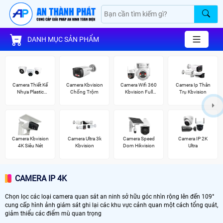
DANH MỤC SẢN PHẨM
Camera Thiết Kế
Camera Kbvision
Camera Wifi 360
Camera Ip Thân
Nhựa Plastic
Chống Trộm
Kbvision Full
Trụ Kbvision
Kbvision
Color
Camera Kbvision
Camera Ultra 3k
Camera Speed
Camera IP 2K
4K Siêu Nét
Kbvision
Dom Hikvision
Ultra
CAMERA IP 4K
Chọn lọc các loại camera quan sát an ninh sở hữu góc nhìn rộng lên đến 109°
cung cấp hình ảnh giám sát ghi lại các khu vực cảnh quan một cách tổng quát,
giảm thiểu các điểm mù quan trọng