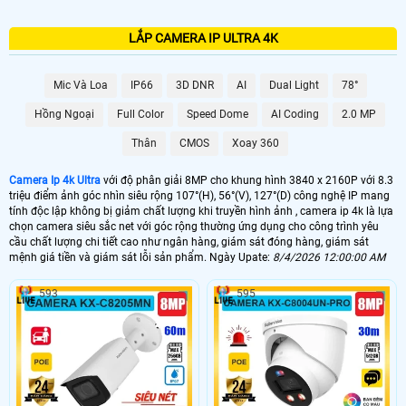
LẮP CAMERA IP ULTRA 4K
Mic Và Loa
IP66
3D DNR
AI
Dual Light
78°
Hồng Ngoại
Full Color
Speed Dome
AI Coding
2.0 MP
Thân
CMOS
Xoay 360
Camera Ip 4k Ultra
với độ phân giải 8MP cho khung hình 3840 x 2160P với 8.3
triệu điểm ảnh góc nhìn siêu rộng 107°(H), 56°(V), 127°(D) công nghệ IP mang
tính độc lập không bị giảm chất lượng khi truyền hình ảnh , camera ip 4k là lựa
chọn camera siêu sắc net với góc rộng thường ứng dụng cho công trình yêu
cầu chất lượng chi tiết cao như ngân hàng, giám sát đóng hàng, giám sát
mệnh giá tiền và giám sát lỗi sản phẩm. Ngày Upate:
8/4/2026 12:00:00 AM
593
595