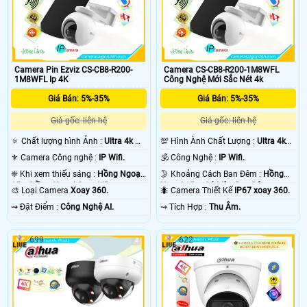
Camera Pin Ezviz CS-CB8-R200-
Camera CS-CB8-R200-1M8WFL
1M8WFL Ip 4K
Công Nghệ Mới Sắc Nét 4k
Giá Bán: 5%-35%
Giá Bán: 5%-35%
Giá gốc: liên hệ
Giá gốc: liên hệ
🔅 Chất lượng hình Ảnh :
Ultra 4k 👍🏾
💯 Hình Ành Chất Lượng :
Ultra 4k
.
👍🏾 .
⚜️ Camera Công nghệ :
IP Wifi.
🕉️ Công Nghệ :
IP Wifi.
❈ Khi xem thiếu sáng :
Hồng Ngoại
🌛 Khoảng Cách Ban Đêm :
Hồng
15m Hồng Ngoại Smart IR.
Ngoại 15m Có Màu Ban Ðêm.
🎨 Loại Camera
Xoay 360.
🐜 Camera Thiết Kế
IP67 xoay 360.
️⇝ Đặt Điểm :
Công Nghệ AI.
️⇝ Tích Hợp :
Thu Âm.
699
622