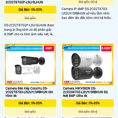
Giá gốc: 00 ₫
2CD2T87G2P-LSU/SLHUN
Camera IP 4MP DS-2CD2T47G3-
Giá Bán: 5%-35%
LIS2UY/SRBHUN sở hữu tầm nhìn
ban đêm lên đến 60m nhờ hệ thống
Giá gốc:
đèn lai Hybrid Light chiếu xa đến 60
DS-2CD2T87G2P-LSU/SLHUN được
mét. DS-2CD2T47G3-
trang bị ống kính có độ phân giải
LIS2UY/SRBHUN gây ấn tượng
8.0MP cho ra hình ảnh siêu nét, là
mạnh với khả năng ghi lại những
dòng camera có 2 mắt kết hợp nhìn
thước phim có màu sắc rõ ràng,
góc nhìn rộng lên đến 180 độ, không
chân thực ngay cả trong môi trường
13
14
bị méo hình ở khoảng cách 1m,
tối hoàn toàn.
trang bị đèn Led tầm xa nhìn có
màu vào ban đêm lên đến 40m.
Camera Đèn Kép ColorVu DS-
Camera HIKVISION DS-
2CD2T87G3-LIS2UY/SRBHUN Ghi
2CD2087G3-LI2UY/SRBHUN Độ
Hình 4k
Nét 8MP Ultra 4k
Giá Bán: 5%-35%
Giá Bán: 5%-35%
Giá gốc:
Giá gốc: 00 ₫