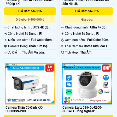
Camera Ip Thân AI KX-C8013UN-
Camera Dome KX-C8004SN-PRO
PRO Ip 4K
Sắc Nét 4k
Giá Bán: 5%-35%
Giá Bán: 5%-35%
Giá gốc: 9,400,000 ₫
Giá gốc:
✨ Chất lượng hình :
Ultra 4k 👍🏾 .
️👀 Chất lượng hình :
Ultra 4k 👍🏾 .
⚒ Công Nghệ Sử Dụng :
IP.
⚜️ Công Nghệ Sử Dụng :
IP.
🔅 Nhìn Ban Đêm :
Full Color 50m
🌜 Xem ban đêm :
Full Color 30m
Có Màu Ban Ðêm.
Có Màu Ban Ðêm.
🕸️ Camera Dòng
Thân Kim loại.
💦 Loại Camera
Dome Kim loại +
Nhựa.
️✨ Ưu Điểm :
Thu Âm Và Loa.
️💮 Tích Hợp :
Thu Âm.
723
1107
Camera Thân Cố Định KX-
Camera Ezviz CS-H6c-R200-
C8003SN-PRO
8H8WFL Công Nghệ IP