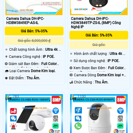
Camera Dahua DH-IPC-
Camera Dahua DH-IPC-
HDBW3849EP-AS-IL
HDW3849TP-ZS-IL (8MP) Công
Nghệ IP
Giá Bán: 5%-35%
Giá Bán: 5%-35%
Giá gốc: 8,000,000 ₫
Giá gốc:
🔅 Chất lượng hình Ảnh :
Ultra 4k 👍🏾
🔅 Hình ảnh chất lượng :
Ultra 4k 👍🏾
.
⚜️ Camera Công nghệ :
IP POE.
.
⚛️ Sử dụng công nghệ :
IP POE.
❂ Giám sát Ban Đêm :
Full Color
❂ Xem Được Ban Đêm :
Full Color
30m 4 Chế Độ Xem Ban Đêm.
🌧️ Loại Camera
Dome Kim loại.
50m Hồng Ngoại SMD.
🕸️ Camera Dòng
Dome Kim loại +
️♚ Đặt Điểm :
Thu Âm.
Nhựa.
️🛃 Chức Năng :
Thu Âm.
783
1100