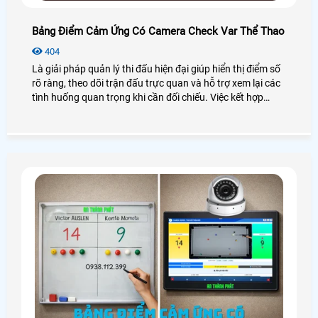
Bảng Điểm Cảm Ứng Có Camera Check Var Thể Thao
404
Là giải pháp quản lý thi đấu hiện đại giúp hiển thị điểm số
rõ ràng, theo dõi trận đấu trực quan và hỗ trợ xem lại các
tình huống quan trọng khi cần đối chiếu. Việc kết hợp
bảng điểm thể thao điện tử với camera check VAR giúp
giảm tranh cãi, tăng tính minh bạch và mang đến trải
nghiệm thi đấu chuyên nghiệp hơn cho người chơi cũng
như ban tổ chức