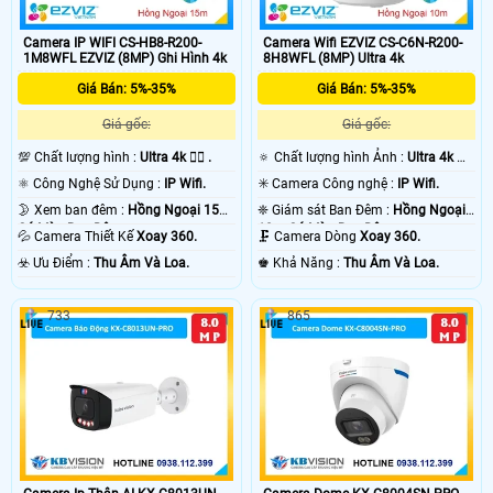
Camera IP WIFI CS-HB8-R200-
Camera Wifi EZVIZ CS-C6N-R200-
1M8WFL EZVIZ (8MP) Ghi Hình 4k
8H8WFL (8MP) Ultra 4k
Giá Bán: 5%-35%
Giá Bán: 5%-35%
Giá gốc:
Giá gốc:
💯 Chất lượng hình :
Ultra 4k 👍🏾 .
🔅 Chất lượng hình Ảnh :
Ultra 4k 👍🏾
.
⚛️ Công Nghệ Sử Dụng :
IP Wifi.
✳️ Camera Công nghệ :
IP Wifi.
🌛 Xem ban đêm :
Hồng Ngoại 15m
❈ Giám sát Ban Đêm :
Hồng Ngoại
Có Màu Ban Ðêm.
10m Có Màu Ban Ðêm.
💦 Camera Thiết Kế
Xoay 360.
🗜️ Camera Dòng
Xoay 360.
️☣️ Ưu Điểm :
Thu Âm Và Loa.
️♚ Khả Năng :
Thu Âm Và Loa.
733
865