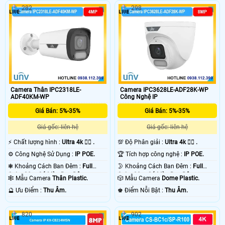
282
298
Camera Thân IPC2318LE-
Camera IPC3628LE-ADF28K-WP
ADF40KM-WP
Công Nghệ IP
Giá Bán: 5%-35%
Giá Bán: 5%-35%
Giá gốc: liên hệ
Giá gốc: liên hệ
️⚡ Chất lượng hình :
Ultra 4k 👍🏾 .
💯 Độ Phân giải :
Ultra 4k 👍🏾 .
⚙ Công Nghệ Sử Dụng :
IP POE.
🏆 Tích hợp công nghệ :
IP POE.
❃ Khoảng Cách Ban Đêm :
Full
🌛 Khoảng Cách Ban Đêm :
Full
Color 30m Có Màu Ban Ðêm.
Color 30m Có Màu Ban Ðêm.
🕸️ Mẫu Camera
Thân Plastic.
🎲 Mẫu Camera
Dome Plastic.
️🔮 Ưu Điểm :
Thu Âm.
️♚ Điểm Nỗi Bật :
Thu Âm.
820
902