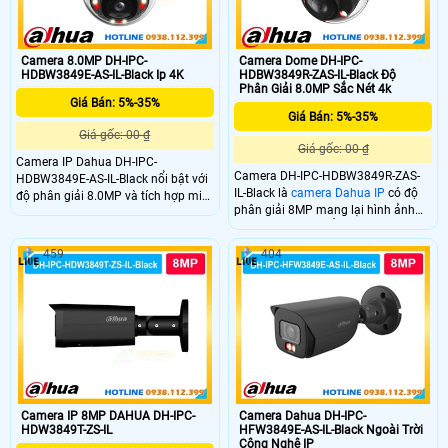
Camera 8.0MP DH-IPC-
Camera Dome DH-IPC-
HDBW3849E-AS-IL-Black Ip 4K
HDBW3849R-ZAS-IL-Black Độ
Phân Giải 8.0MP Sắc Nét 4k
Giá Bán: 5%-35%
Giá Bán: 5%-35%
Giá gốc: 00 ₫
Giá gốc: 00 ₫
Camera IP Dahua DH-IPC-
Camera DH-IPC-HDBW3849R-ZAS-
HDBW3849E-AS-IL-Black nổi bật với
IL-Black là
camera Dahua IP
có độ
độ phân giải 8.0MP và tích hợp mic
phân giải 8MP mang lại hình ảnh
ghi âm giúp ghi hình kèm âm thanh
sắc nét vượt trội. Ống kính zoom
rỏ ràng. Camera có khả năng chống
2.7–13.5mm điều chỉnh linh hoạt
nước cao IP67 và chống va đập lên
459
404
góc nhìn. Công nghệ WDR 120dB
đến IK10 mang lại độ bền vượt trội
cân bằng sáng hiệu quả kết hợp đèn
cho dòng camera này.
hồng ngoại và ánh sáng ấm tầm xa
50m đảm bảo giám sát rõ ràng cả
ngày lẫn đêm.
Camera IP 8MP DAHUA DH-IPC-
Camera Dahua DH-IPC-
HDW3849T-ZS-IL
HFW3849E-AS-IL-Black Ngoài Trời
Công Nghệ IP