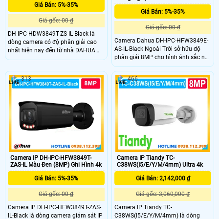
Giá Bán: 5%-35%
Giá Bán: 5%-35%
Giá gốc: 00 ₫
Giá gốc: 00 ₫
DH-IPC-HDW3849T-ZS-IL-Black là
Camera Dahua DH-IPC-HFW3849E-
dòng camera có độ phân giải cao
AS-IL-Black Ngoài Trời sở hữu độ
nhất hiện nay đến từ nhà DAHUA
phân giải 8MP cho hình ảnh sắc nét
ghi hình siêu săc nét 8.0MP cùng
tích hợp ghi âm và quan sát ban
với loa ghi âm được tích hợp trong
đêm hiệu quả. Thiết kế chắc chắn
camera này. Với thiết kế thẩm mỹ
313
466
với màu đen thanh lịch và chuẩn
dạng Dome rất thích hợp lắp đặt ở
IP67 giúp hoạt động bền bỉ ngoài
những nơi đòi hỏi tính thẩm mỹ cao
trời. Camera phù hợp giám sát gia
đình, kho bãi, cửa hàng với độ ổn
định cao.
Camera IP DH-IPC-HFW3849T-
Camera IP Tiandy TC-
ZAS-IL Màu Đen (8MP) Ghi Hình 4k
C38WS(I5/E/Y/M/4mm) Ultra 4k
Giá Bán: 5%-35%
Giá Bán: 2,142,000 ₫
Giá gốc: 00 ₫
Giá gốc: 3,060,000 ₫
Camera IP DH-IPC-HFW3849T-ZAS-
Camera IP Tiandy TC-
IL-Black là dòng camera giám sát IP
C38WS(I5/E/Y/M/4mm) là dòng