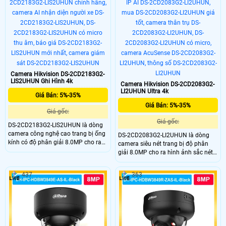
người và xe, giảm báo động ảo.
Camera Hikvision DS-2CD2183G2-
LIS2UHUN Ghi Hình 4k
Camera Hikvision DS-2CD2083G2-
LI2UHUN Ultra 4k
Giá Bán: 5%-35%
Giá Bán: 5%-35%
Giá gốc:
Giá gốc:
DS-2CD2183G2-LIS2UHUN là dòng
camera công nghệ cao trang bị ống
DS-2CD2083G2-LI2UHUN là dòng
kính có độ phân giải 8.0MP cho ra
camera siêu nét trang bị độ phân
hình ảnh sắc nét, tích hợp công
giải 8.0MP cho ra hình ảnh sắc nét,
nghệ AI AcuSense có khả năng
camera khi sử dụng với đầu ghi còn
nhận diện chính xác người và
hỗ trợ công nghệ cao giúp tìm kiếm
437
363
phương tiện, hạn chế các cảnh báo
thông minh, trang bị AI thông minh
ảo, hỗ trợ chuẩn nén H.265+, hồng
nhật đinẹ người và phương tiện, hạn
ngoại nhìn ban đêm lên đến 40m
chế báo động giả từ môi trường.