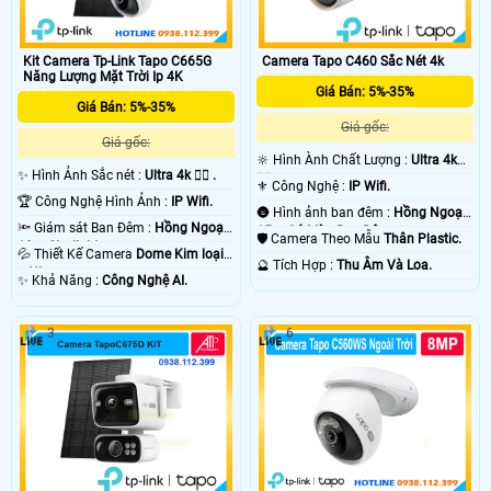
Camera Tapo C460 Sắc Nét 4k
Kit Camera Tp-Link Tapo C665G
Năng Lượng Mặt Trời Ip 4K
Giá Bán: 5%-35%
Giá Bán: 5%-35%
Giá gốc:
Giá gốc:
🔆 Hình Ành Chất Lượng :
Ultra 4k
✨ Hình Ảnh Sắc nét :
Ultra 4k 👍🏾 .
👍🏾 .
⚜️ Công Nghệ :
IP Wifi.
🏆 Công Nghệ Hình Ảnh :
IP Wifi.
🌚 Hình ảnh ban đêm :
Hồng Ngoại
🔦 Giám sát Ban Đêm :
Hồng Ngoại
15m Có Màu Ban Ðêm.
🛡 Camera Theo Mẫu
Thân Plastic.
10m Starlight.
💦 Thiết Kế Camera
Dome Kim loại
️🔮 Tích Hợp :
Thu Âm Và Loa.
+ Nhựa.
️✨ Khả Năng :
Công Nghệ AI.
3
6