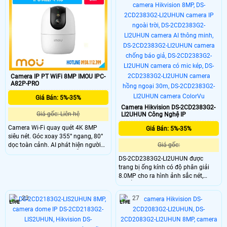
zoom trực tiếp qua phần mềm điện
giúp bạn quan sát rõ ràng mọi
thoại rất tiện lợi. Công nghệ giám
chuyển động trong đêm đen đảm
sát đêm tầm nhìn xa lên đến 60m.
bảo an ninh tuyệt đối.
Camera IP PT WiFi 8MP IMOU IPC-
A82P-PRO
Giá Bán: 5%-35%
Camera Hikvision DS-2CD2383G2-
Giá gốc: Liên hệ
LI2UHUN Công Nghệ IP
Camera Wi-Fi quay quét 4K 8MP
Giá Bán: 5%-35%
siêu nét. Góc xoay 355° ngang, 80°
dọc toàn cảnh. AI phát hiện người
Giá gốc:
và thú cưng chính xác. Hỗ trợ nhìn
DS-2CD2383G2-LI2UHUN được
đêm Full-color thông minh. Đàm
trang bị ống kính có độ phân giải
thoại 2 chiều tiện lợi từ xa. Gọi điện
8.0MP cho ra hình ảnh sắc nét,
1 chạm về điện thoại tiện lợi. Kết nối
chuẩn nén H.265+ giúp tiết kiệm
Wi-Fi 6 băng tần kép ổn định. Hỗ trợ
băng thông khi lưu trữ, với khả năng
khe thẻ nhớ lên đến 512GB.
23
27
nhìn có màu vào ban đêm 30m,
chống ngược sáng WDR 120dB,
trang bị tính năng AI giúp phân việt