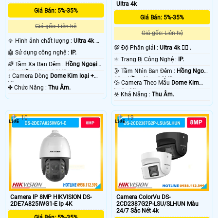
Ultra 4k
Giá Bán: 5%-35%
Giá Bán: 5%-35%
Giá gốc: Liên hệ
Giá gốc: Liên hệ
🔆 Hình ảnh chất lượng :
Ultra 4k 👍🏾
💯 Độ Phân giải :
Ultra 4k 👍🏾 .
.
🤖️ Sử dụng công nghệ :
IP.
⚛️ Trang Bị Công Nghệ :
IP.
🌈 Tầm Xa Ban Đêm :
Hồng Ngoại
🌛 Tầm Nhìn Ban Đêm :
Hồng Ngoại
10m Hồng Ngoại SMD.
↕️ Camera Dòng
Dome Kim loại +
10m Hồng Ngoại SMD.
💦 Camera Theo Mẫu
Dome Kim
Nhựa.
️✤ Chức Năng :
Thu Âm.
loại + Nhựa.
️☣️ Khả Năng :
Thu Âm.
10
19
Camera IP 8MP HIKVISION DS-
Camera ColorVu DS-
2DE7A825IWG1-E Ip 4K
2CD2387G2P-LSU/SLHUN Màu
24/7 Sắc Nét 4k
Giá Bán: 5%-35%