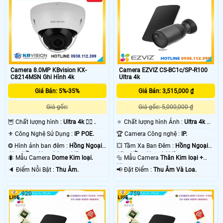
Camera 8.0MP KBvision KX-
Camera EZVIZ CS-BC1c/SP-R100
C8214MSN Ghi Hình 4k
Ultra 4k
Giá Bán: 5%-35%
Giá Bán: 3,515,000 ₫
Giá gốc:
Giá gốc: 5,000,000 ₫
🦉 Chất lượng hình :
Ultra 4k 👍🏾 .
🔅 Chất lượng hình Ảnh :
Ultra 4k 👍🏾
.
⚜️ Công Nghệ Sử Dụng :
IP POE.
🏆 Camera Công nghệ :
IP.
❂ Hình ảnh ban đêm :
Hồng Ngoại
💥 Tầm Xa Ban Đêm :
Hồng Ngoại
40m Hồng Ngoại Smart IR.
15m Hồng Ngoại SMD.
🐜 Mẫu Camera
Dome Kim loại.
🔩 Mẫu Camera
Thân Kim loại +
Nhựa.
️🔈 Điểm Nỗi Bật :
Thu Âm.
️📢 Đặt Điểm :
Thu Âm Và Loa.
920
759