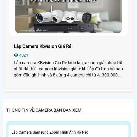
Lắp Camera Kbvision Giá Rẻ
40241
Lắp camera KBvision Giá Rẻ luôn là lựa chọn giải pháp tốt
nhất đặt biệt camera kbvision giá rẻ khi lắp đủ trọn bộ bao
gồm đầu ghi hình và ổ cứng 4 camera chỉ từ 4. 300.000
VNĐ hình ảnh full hd 1080P giám sát qua điện thoại ổn
định nhanh và sắt nét
THÔNG TIN VỀ CAMERA BẠN ĐAN XEM
Lắp Camera Samsung Zoom Hình Ảnh Rõ Nét