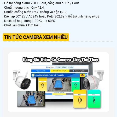
. Hỗ trợ cổng alarm 2 in / 1 out, cổng audio 1 in /1 out
. Chuẩn tương thích Onvif 2.4
. Chuẩn chống nước IP67. chống va đập IK10
. Điện áp DC12V / AC24V hoặc PoE (802.3af), Hỗ trợ tính năng ePoE
. Nhiệt độ hoạt động : -30ºC ~ + 60ºC
. Chất liệu nhựa + kim loại.
TIN TỨC CAMERA XEM NHIỀU