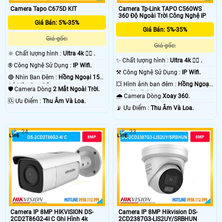
Camera Tapo C675D KIT
Camera Tp-Link TAPO C560WS
360 Độ Ngoài Trời Công Nghệ IP
Giá Bán: 5%-35%
Giá Bán: 5%-35%
Giá gốc:
Giá gốc:
🔆 Chất lượng hình :
Ultra 4k 👍🏾 .
✨ Chất lượng hình :
Ultra 4k 👍🏾 .
®️ Công Nghệ Sử Dụng :
IP Wifi.
⚒ Công Nghệ Sử Dụng :
IP Wifi.
🔴 Nhìn Ban Đêm :
Hồng Ngoại 15m
💥 Hình ảnh ban đêm :
Hồng Ngoại
Có Màu Ban Ðêm.
🛡 Camera Dòng
2 Mắt Ngoài Trời.
10m Starlight.
🌧️ Camera Dòng
Xoay 360.
️🆑 Ưu Điểm :
Thu Âm Và Loa.
️📡 Ưu Điểm :
Thu Âm Và Loa.
24
23
Camera IP 8MP HIKVISION DS-
Camera IP 8MP Hikvision DS-
2CD2T86G2-4I C Ghi Hình 4k
2CD2387G3-LIS2UY/SRBHUN