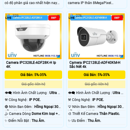
có độ phân giả cao nhất hiện nay
camera IP thân 8MegaPixel
lên đến 8.0MP. Tích hợp mic kép thu
Starlight, mang đến hình ảnh chất
âm rỏ ràng cùng với đó là khay thẻ
lượng và rõ ràng. Sản phẩm hỗ trợ
329
276
nhớ SD lên tới 512GB lưu trữ video
hồng ngoại lên đến 50m,công nghệ
giám sát lâu dài. Camera DH-IPC-
chống ngược sáng WDR 120dB,
HFW3849T-ZAS-IL-Black thích hợp
micro tích hợp, chuẩn IP67, phù hợp
lắp ngoài trời với IP67 cực cao.
lắp đặt trong nhà và ngoài trời hiệu
quả.
Camera IPC328LE-ADF28K-H Ip
Camera IPC2128LE-ADF40KM-H
4K
Sắc Nét 4k
Giá Bán: 5%-35%
Giá Bán: 5%-35%
Giá gốc: liên hệ
Giá gốc: liên hệ
👁️‍🗨 Hình Ành Chất Lượng :
Ultra 4k
👁️‍🗨 Hình Ành Chất Lượng :
Ultra 4k
👍🏾 .
👍🏾 .
⚒ Công Nghệ :
IP POE.
⚒ Công Nghệ :
IP POE.
🔴 Nhìn Ban Đêm :
Hồng Ngoại 30m
💡 Nhìn Ban Đêm :
Hồng Ngoại 30m
Hồng Ngoại SMD.
Hồng Ngoại SMD.
🤹 Camera Dòng
Dome Kim loại +
🎨 Thiết Kế Camera
Thân Plastic.
Nhựa.
️✨ Điểm Nỗi Bật :
Thu Âm.
️✨ Ưu Điểm :
Thu Âm.