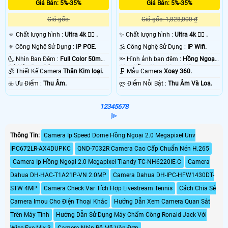
Giá Bán: 5%-35%
Giá Bán: 5%-35%
Giá gốc:
Giá gốc: 1,828,000 ₫
🔅 Chất lượng hình :
Ultra 4k 👍🏾 .
✨ Chất lượng hình :
Ultra 4k 👍🏾 .
⚜️ Công Nghệ Sử Dụng :
IP POE.
🕉️ Công Nghệ Sử Dụng :
IP Wifi.
🌜 Nhìn Ban Đêm :
Full Color 50m
🔦 Hình ảnh ban đêm :
Hồng Ngoại
Có Màu Ban Ðêm.
10m Hồng Ngoại Smart IR.
🕉️ Thiết Kế Camera
Thân Kim loại.
🗜️ Mẫu Camera
Xoay 360.
️☣️ Ưu Điểm :
Thu Âm.
️ლ Điểm Nỗi Bật :
Thu Âm Và Loa.
1
2
3
4
5
6
7
8
⫸
Thông Tin:
Camera Ip Speed Dome Hồng Ngoại 2.0 Megapixel Unv
IPC672LR-AX4DUPKC
QND-7032R Camera Cao Cấp Chuẩn Nén H.265
Camera Ip Hồng Ngoại 2.0 Megapixel Tiandy TC-NH6220IE-C
Camera
Dahua DH-HAC-T1A21P-VN 2.0MP
Camera Dahua DH-IPC-HFW1430DT-
STW 4MP
Camera Check Var Tích Hợp Livestream Tennis
Cách Chia Sẻ
Camera Imou Cho Điện Thoại Khác
Hướng Dẫn Xem Camera Quan Sát
Trên Máy Tính
Hướng Dẫn Sử Dụng Máy Chấm Công Ronald Jack Với
Wise Eye Mix 3
Camera Nhìn Rõ Mã Vận Đơn