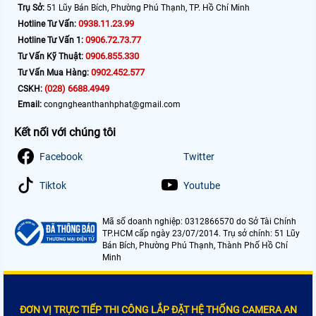
Trụ Sở:
51 Lũy Bán Bích, Phường Phú Thạnh, TP. Hồ Chí Minh
0938.11.23.99
Hotline Tư Vấn:
0906.72.73.77
Hotline Tư Vấn 1:
0906.855.330
Tư Vấn Kỹ Thuật:
0902.452.577
Tư Vấn Mua Hàng:
(028) 6688.4949
CSKH:
Email:
congngheanthanhphat@gmail.com
Kết nối với chúng tôi
Facebook
Twitter
Tiktok
Youtube
Mã số doanh nghiệp: 0312866570 do Sở Tài Chính
TP.HCM cấp ngày 23/07/2014. Trụ sở chính: 51 Lũy
Bán Bích, Phường Phú Thạnh, Thành Phố Hồ Chí
Minh
ĐƠN VỊ TRỰC TIẾP THI CÔNG LẮP ĐẶT HỆ THỐNG CAMERA AN