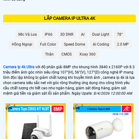
LẮP CAMERA IP ULTRA 4K
Mic Và Loa
IP66
3D DNR
AI
Dual Light
78°
Hồng Ngoại
Full Color
Speed Dome
AI Coding
2.0 MP
Thân
CMOS
Xoay 360
Camera Ip 4k Ultra
với độ phân giải 8MP cho khung hình 3840 x 2160P với 8.3
triệu điểm ảnh góc nhìn siêu rộng 107°(H), 56°(V), 127°(D) công nghệ IP mang
tính độc lập không bị giảm chất lượng khi truyền hình ảnh , camera ip 4k là lựa
chọn camera siêu sắc net với góc rộng thường ứng dụng cho công trình yêu
cầu chất lượng chi tiết cao như ngân hàng, giám sát đóng hàng, giám sát
mệnh giá tiền và giám sát lỗi sản phẩm. Ngày Upate:
8/4/2026 12:00:00 AM
4
3