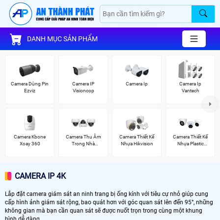
DANH MỤC SẢN PHẨM
Camera Dùng Pin
Camera IP
Camera Ip
Camera Ip
Ezviz
Visioncop
Vantech
Camera Kbone
Camera Thu Âm
Camera Thiết Kế
Camera Thiết Kế
Xoay 360
Trong Nhà
Nhựa Hikvision
Nhựa Plastic
Vantech
Kbvision
CAMERA IP 4K
Lắp đặt camera giám sát an ninh trang bị ống kính với tiêu cự nhỏ giúp cung
cấp hình ảnh giám sát rộng, bao quát hơn với góc quan sát lên đến 95°, những
không gian mà bạn cần quan sát sẽ được nuốt trọn trong cùng một khung
hình dễ dàng