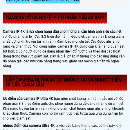
CAMERA CÔNG NGHỆ IP ĐỘ PHÂN GIẢI 4K 8MP
Camera IP 4K là lựa chọn hàng đầu cho những ai cần hình ảnh siêu sắc nét
,
với độ phân giải lên đến 8.3 triệu điểm ảnh. Đặc biệt, camera này không giảm
chất lượng khi truyền tải hình ảnh, đảm bảo mọi chi tiết đều được ghi lại rõ
ràng và chân thực. Với công nghệ camera IP 4K cung cấp khả năng quan sát
tốt hơn, giúp người dùng dễ dàng nhận diện đối tượng và theo dõi các hoạt
động trong khu vực giám sát. Đây là giải pháp lý tưởng cho các ứng dụng cần
độ phân giải cao như cửa hàng trang sức, giám sát mệnh giá tiền và ngân
hàng.
LẮP CAMERA ULTRA 4K CÓ NHỮNG ƯU VÀ NHƯỢC ĐIỂM
GÌ CẦN QUAN TÂM
Ưu điểm của camera IP Ultra 4K
bao gồm chất lượng hình ảnh sắc nét với độ
phân giải 8.3 triệu điểm ảnh, cho phép người dùng dễ dàng nhận diện chi tiết.
Khả năng truyền tải hình ảnh không giảm chất lượng giúp ghi lại mọi khoảnh
khắc chân thực. Camera còn hỗ trợ xem trực tiếp từ xa qua ứng dụng, tiện lợi
cho việc giám sát.
nhược điểm của camera Ultra 4K
là yêu cầu băng thông cao, có thể gây khó