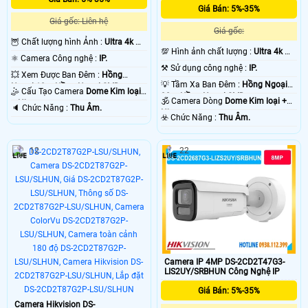
Giá Bán: 5%-35%
Giá gốc: Liên hệ
Giá gốc:
🦉 Chất lượng hình Ảnh :
Ultra 4k 👍🏾
💯 Hình ảnh chất lượng :
Ultra 4k 👍🏾
.
⚛️ Camera Công nghệ :
IP.
.
⚒ Sử dụng công nghệ :
IP.
💥 Xem Được Ban Đêm :
Hồng
💡 Tầm Xa Ban Đêm :
Hồng Ngoại
Ngoại 10m Hồng Ngoại SMD.
🤹 Cấu Tạo Camera
Dome Kim loại
30m Hồng Ngoại SMD.
🕉️ Camera Dòng
Dome Kim loại +
+ Nhựa.
️🔈 Chức Năng :
Thu Âm.
Nhựa.
️☣️ Chức Năng :
Thu Âm.
12
22
Camera IP 4MP DS-2CD2T47G3-
LIS2UY/SRBHUN Công Nghệ IP
Giá Bán: 5%-35%
Camera Hikvision DS-