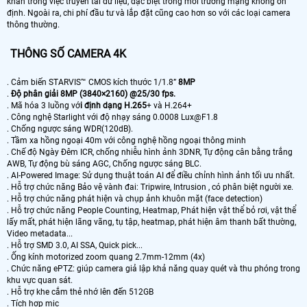
khăn trong việc truyền tải dữ liệu, đặc biệt trong môi trường mạng không ổn
định. Ngoài ra, chi phí đầu tư và lắp đặt cũng cao hơn so với các loại camera
thông thường.
THÔNG SỐ CAMERA 4K
. Cảm biến STARVIS™ CMOS kích thước 1/1.8”
8MP
.
Độ phân giải 8MP (3840×2160) @25/30 fps.
. Mã hóa 3 luồng vớ
i định dạng H.265
+ và H.264+
. Công nghệ Starlight với độ nhạy sáng 0.0008 Lux@F1.8
. Chống ngược sáng WDR(120dB).
. Tầm xa hồng ngoại 40m với công nghệ hồng ngoại thông minh
. Chế độ Ngày Đêm ICR, chống nhiễu hình ảnh 3DNR, Tự động cân bằng trắng
AWB, Tự động bù sáng AGC, Chống ngược sáng BLC.
. AI-Powered Image: Sử dụng thuật toán AI để điều chỉnh hình ảnh tối ưu nhất.
. Hỗ trợ chức năng Bảo vệ vành đai: Tripwire, Intrusion , có phân biệt người xe.
. Hỗ trợ chức năng phát hiện và chụp ảnh khuôn mặt (face detection)
. Hỗ trợ chức năng People Counting, Heatmap, Phát hiện vật thể bỏ rơi, vật thể
lấy mất, phát hiện lãng vãng, tụ tập, heatmap, phát hiện âm thanh bất thường,
Video metadata...
. Hỗ trợ SMD 3.0, AI SSA, Quick pick...
. Ống kính motorized zoom quang 2.7mm-12mm (4x)
. Chức năng ePTZ: giúp camera giả lập khả năng quay quét và thu phóng trong
khu vực quan sát.
. Hỗ trợ khe cắm thẻ nhớ lên đến 512GB
. Tích hợp mic