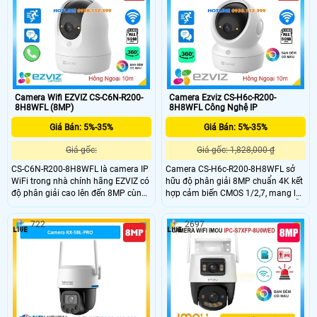
băng thông. Camera còn tích hợp
15m, phát hiện con người và
micro, loa, hỗ trợ đàm thoại hai
phương tiện thông minh chính xác.
chiều, khe cắm thẻ nhớ đến 512GB,
Camera còn tích hợp mic và loa
tầm nhìn hồng ngoại 10m và kết nối
đàm thoại hai chiều cùng khe cắm
WiFi tiện lợi.
thẻ nhớ lên đến 512GB.
Camera Wifi EZVIZ CS-C6N-R200-
Camera Ezviz CS-H6c-R200-
8H8WFL (8MP)
8H8WFL Công Nghệ IP
Giá Bán: 5%-35%
Giá Bán: 5%-35%
Giá gốc:
Giá gốc: 1,828,000 ₫
CS-C6N-R200-8H8WFL là camera IP
Camera CS-H6c-R200-8H8WFL sở
WiFi trong nhà chính hãng EZVIZ có
hữu độ phân giải 8MP chuẩn 4K kết
độ phân giải cao lên đến 8MP cùng
hợp cảm biến CMOS 1/2,7, mang lại
khả năng quay quét linh hoạt và nút
hình ảnh sắc nét, chi tiết cả ngày lẫn
gọi điện tiện lợi. Camera hỗ trợ hồng
đêm. Góc nhìn rộng với ống kính
722
2697
ngoại 10m, đèn trợ sáng, phát hiện
4mm @ F1.6, bao phủ 87° ngang,
người và phân biệt hình dạng vật
53° dọc, phù hợp giám sát không
nuôi chính xác. Camera tích hợp
gian lớn, hạn chế điểm mù hiệu quả.
micro, loa đàm thoại hai chiều và
khe cắm thẻ nhớ lên đến 512GB,
mang đến giải pháp an ninh toàn
diện cho gia đình.