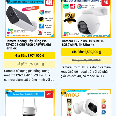
chuyển động thông minh và cảnh
10m phát hiện chuyển động thông
báo hiệu quả bằng còi, đèn chớp.
minh hình ảnh sắc nét. Camera hỗ
Với hồng ngoại 30m, đèn trợ sáng
trợ nút gọi điện thoại chỉ cần 1
20m, đàm thoại 2 chiều và tiêu
chạm, 1 ống kính cố định và 1 ống
chuẩn IP65, đây là lựa chọn lý tưởng
kính quay quét được 360 độ dễ
cho việc giám sát an ninh
dàng sử dụng giá rẻ.
Camera Không Dây Dùng Pin
Camera EZVIZ CS-H80x-R100-
EZVIZ CS-CB5-R100-2F8WFL Ghi
8G82WKFL 4K Ultra 4k
Hình 4k
Giá Bán: 2,500,000 ₫
Giá Bán: 3,974,000 ₫
Giá gốc: 2,632,000 ₫
Giá gốc: 3,974,000 ₫
Camera Ezviz H80x là dòng camera
Camera sử dụng pin năng lượng
xoay 360 độ ngoài trời với độ phân
mặt trời CS-CB5-R100-2F8WFL là
giải lên đến 4K, có model là CS-
camera giám sát thông minh với độ
H80x-R100-8G82WKFL. Được thiết
phân giải cao lên đến 8MP cho hình
kế đặc biệt để quan sát ban đêm
ảnh sắc nét và chi tiết Tích hợp
trong điều kiện ánh sáng cực yếu
943
3572
công nghệ AI camera có khả năng
hoặc tối hoàn toàn. Với khả năng
phát hiện dáng người và phương
quay đêm siêu nhạy sáng và khẩu
tiện báo động khi phát hiện xâm
độ F1
nhập Thiết kế bền bỉ chống nước
IP65 phù hợp lắp đặt trong mọi điều
kiện thời tiết.