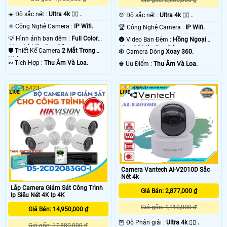
☀️ Độ sắc nét :
Ultra 4k 👍🏾 .
💯 Độ sắc nét :
Ultra 4k 👍🏾 .
⚛️ Công Nghệ Camera :
IP Wifi.
🏆 Công Nghệ Camera :
IP Wifi.
💡 Hình ảnh ban đêm :
Full Color
🌚 Video Ban Đêm :
Hồng Ngoại
10m Có Màu Ban Ðêm.
10m Có Màu Ban Ðêm.
🛡 Thiết Kế Camera
2 Mắt Trong
🕸️ Camera Dòng
Xoay 360.
Nhà.
️↭ Tích Hợp :
Thu Âm Và Loa.
️♚ Ưu Điểm :
Thu Âm Và Loa.
16423
4914
Camera Vantech AI-V2010D Sắc
Nét 4k
Lắp Camera Giám Sát Công Trình
Giá Bán: 2,877,000 ₫
Ip Siêu Nét 4K Ip 4K
Giá gốc: 4,110,000 ₫
Giá Bán: 14,950,000 ₫
🦉 Độ Phân giải :
Ultra 4k 👍🏾 .
Giá gốc: 17,880,000 ₫