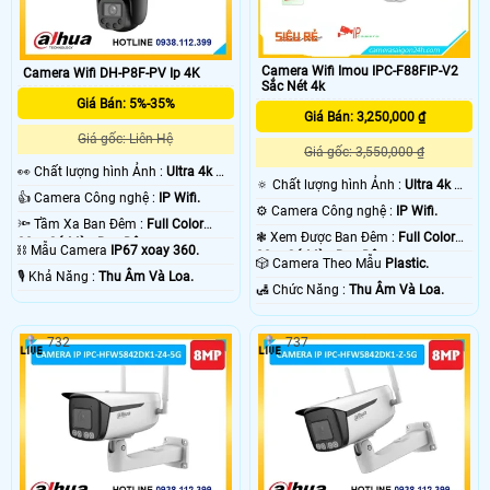
Camera Wifi Imou IPC-F88FIP-V2
Camera Wifi DH-P8F-PV Ip 4K
Sắc Nét 4k
Giá Bán: 5%-35%
Giá Bán: 3,250,000 ₫
Giá gốc: Liên Hệ
Giá gốc: 3,550,000 ₫
️👀 Chất lượng hình Ảnh :
Ultra 4k 👍🏾
🔅 Chất lượng hình Ảnh :
Ultra 4k 👍🏾
.
👍 Camera Công nghệ :
IP Wifi.
.
⚙ Camera Công nghệ :
IP Wifi.
🔦 Tầm Xa Ban Đêm :
Full Color
❃ Xem Được Ban Đêm :
Full Color
30m Có Màu Ban Ðêm.
⛓ Mẫu Camera
IP67 xoay 360.
20m Có Màu Ban Ðêm.
🎲 Camera Theo Mẫu
Plastic.
️🎙 Khả Năng :
Thu Âm Và Loa.
️🛃 Chức Năng :
Thu Âm Và Loa.
732
737