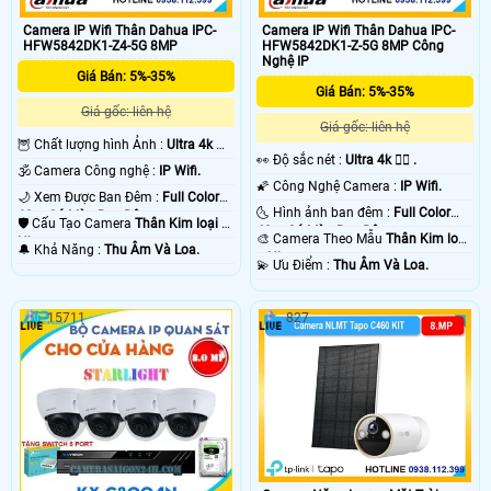
Camera IP Wifi Thân Dahua IPC-
Camera IP Wifi Thân Dahua IPC-
HFW5842DK1-Z4-5G 8MP
HFW5842DK1-Z-5G 8MP Công
Nghệ IP
Giá Bán: 5%-35%
Giá Bán: 5%-35%
Giá gốc: liên hệ
Giá gốc: liên hệ
🦉 Chất lượng hình Ảnh :
Ultra 4k 👍🏾
️👀 Độ sắc nét :
Ultra 4k 👍🏾 .
.
🕉️ Camera Công nghệ :
IP Wifi.
🌠 Công Nghệ Camera :
IP Wifi.
🌙 Xem Được Ban Đêm :
Full Color
🌜 Hình ảnh ban đêm :
Full Color
60m Có Màu Ban Ðêm.
🛡 Cấu Tạo Camera
Thân Kim loại +
40m Có Màu Ban Ðêm.
🎨 Camera Theo Mẫu
Thân Kim loại
Nhựa.
️🔔 Khả Năng :
Thu Âm Và Loa.
+ Nhựa.
️💫 Ưu Điểm :
Thu Âm Và Loa.
15711
827