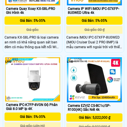
Camera Quay Xoay KX-S8L-PRO
Camera IP WIFI IMOU IPC-S7XFP-
Ghi Hình 4k
8U0WED Ultra 4k
Giá Bán: 5%-35%
Giá Bán: 5%-35%
Giá gốc:
Giá gốc: 00 ₫
Camera KX-S8L-PRO là loại camera
Camera IMOU IPC-S7XFP-8U0WED
an ninh có khả năng quan sát ban
(IMOU Cruiser Dual 2 PRO 8MP) là
đêm có màu thông qua kết nối Wifi.
mẫu camera wifi ngoài trời với thiết
Hình ảnh sắc nét, chất lượng với
kế hiện đại và hai ống kính quay
công nghệ Có Màu Ban Ðêm Luôn.
quét, mang lại độ phân giải lên đến
992
1156
Khả năng chống ngược sáng DWDR
8MP. Camera có khả năng quan sát
120db, lắp đặt trong nhà hiệu quả
chi tiết trong điều kiện ánh sáng yếu
hơn. Sử dụng chip xử lý hình ảnh
nhờ công nghệ AURORA siêu nhạy
cảm biến CMOS giúp tái tạo hình
sáng và hỗ trợ chống ngược sáng
ảnh sinh động.
HDR.
Camera IPC-K7FP-8V0N Độ Phân
Camera EZVIZ CS-BC1c/SP-
Giải 8.0 MP Ip 4K
R100(4K) Sắc Nét 4k
Giá Bán: 5%-35%
Giá Bán: 5,022,000 ₫
Giá gốc: Liên Hệ
Giá gốc: 5,022,000 ₫