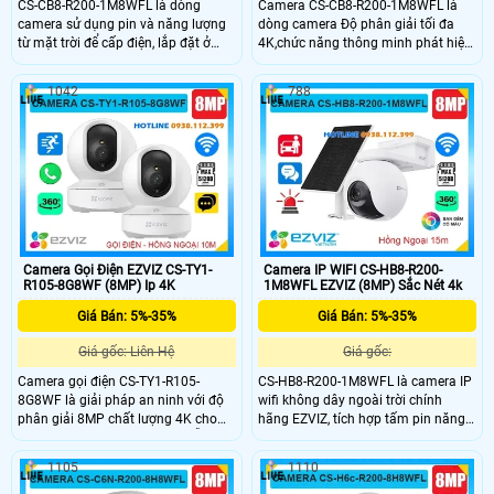
CS-CB8-R200-1M8WFL là dòng
Camera CS-CB8-R200-1M8WFL là
camera sử dụng pin và năng lượng
dòng camera Độ phân giải tối đa
từ mặt trời để cấp điện, lắp đặt ở
4K,chức năng thông minh phát hiện
những vị trí đặc thù, ống kính có độ
hình dạng con người, không dây.
phân giải 8.0MP, trang bị chống
Thiết kế khép kín,tích hợp khe cắm
1042
788
nước chuẩn IP 56, hỗ trợ thẻ nhớ
thẻ nhớ Micro SD 512GB,tầm nhìn
512Gb, kèm theo đấy là khả năng
ban đêm 15m
quay 360 độ và đàm thoại 2 chiều
trực tiếp
Camera Gọi Điện EZVIZ CS-TY1-
Camera IP WIFI CS-HB8-R200-
R105-8G8WF (8MP) Ip 4K
1M8WFL EZVIZ (8MP) Sắc Nét 4k
Giá Bán: 5%-35%
Giá Bán: 5%-35%
Giá gốc: Liên Hệ
Giá gốc:
Camera gọi điện CS-TY1-R105-
CS-HB8-R200-1M8WFL là camera IP
8G8WF là giải pháp an ninh với độ
wifi không dây ngoài trời chính
phân giải 8MP chất lượng 4K cho
hãng EZVIZ, tích hợp tấm pin năng
hình ảnh sắc nét và chi tiết. Hỗ trợ
lượng mặt trời tiện lợi. Camera có
quay xoay 360 độ, phát hiện và theo
độ phân giải cao lên đến 8MP, hỗ trợ
1105
1110
dõi chuyển động thông minh, cùng
quay quét 360 độ, ghi hình ban đêm
chuẩn nén H.265 giúp tiết kiệm
full color với tầm nhìn hồng ngoại