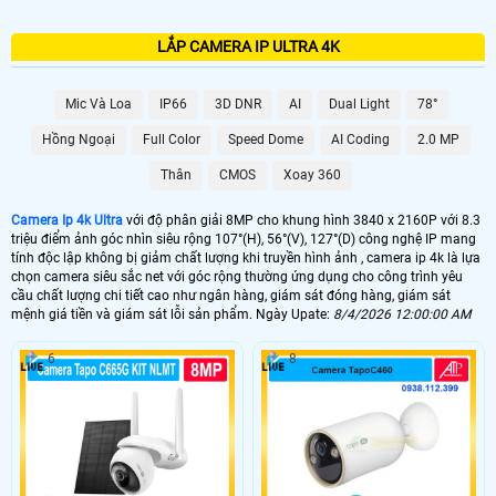
LẮP CAMERA IP ULTRA 4K
Mic Và Loa
IP66
3D DNR
AI
Dual Light
78°
Hồng Ngoại
Full Color
Speed Dome
AI Coding
2.0 MP
Thân
CMOS
Xoay 360
Camera Ip 4k Ultra
với độ phân giải 8MP cho khung hình 3840 x 2160P với 8.3
triệu điểm ảnh góc nhìn siêu rộng 107°(H), 56°(V), 127°(D) công nghệ IP mang
tính độc lập không bị giảm chất lượng khi truyền hình ảnh , camera ip 4k là lựa
chọn camera siêu sắc net với góc rộng thường ứng dụng cho công trình yêu
cầu chất lượng chi tiết cao như ngân hàng, giám sát đóng hàng, giám sát
mệnh giá tiền và giám sát lỗi sản phẩm. Ngày Upate:
8/4/2026 12:00:00 AM
6
8