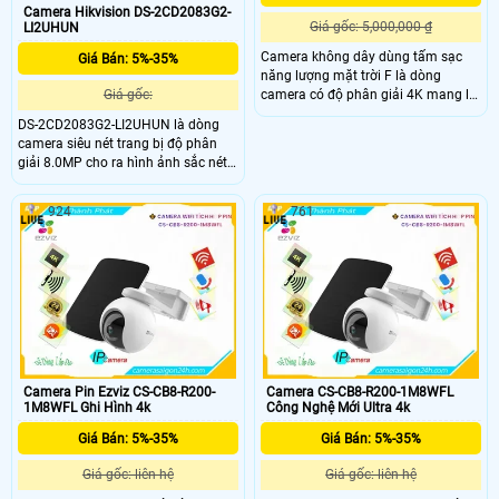
Camera Hikvision DS-2CD2083G2-
Giá gốc: 5,000,000 ₫
LI2UHUN
Camera không dây dùng tấm sạc
Giá Bán: 5%-35%
năng lượng mặt trời F là dòng
camera có độ phân giải 4K mang lại
Giá gốc:
góc nhìn rộng 135°, pin 10400mAh
DS-2CD2083G2-LI2UHUN là dòng
và chuẩn IP65. Camera hỗ trợ WiFi
camera siêu nét trang bị độ phân
lắp đặt dễ dàng,tích hợp đàm thoại
giải 8.0MP cho ra hình ảnh sắc nét,
hai chiều và công nghệ AI phát hiện
camera khi sử dụng với đầu ghi còn
người thông minh phù hợp lắp đặt
hỗ trợ công nghệ cao giúp tìm kiếm
ngoài trời.
924
761
thông minh, trang bị AI thông minh
nhật đinẹ người và phương tiện, hạn
chế báo động giả từ môi trường.
Camera Pin Ezviz CS-CB8-R200-
Camera CS-CB8-R200-1M8WFL
1M8WFL Ghi Hình 4k
Công Nghệ Mới Ultra 4k
Giá Bán: 5%-35%
Giá Bán: 5%-35%
Giá gốc: liên hệ
Giá gốc: liên hệ