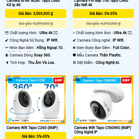
Camera AI 4K NLMT Tapo C660
Camera Pin Mặt Trời Tapo C460
Kit Ip 4K
Sắc Nét 4k
Giá Bán: 3,569,300 ₫
Giá Bán: 5%-35%
Giá gốc: 5,099,000 ₫
Giá gốc: 4,390,000 ₫
🦉 Chất lượng hình :
Ultra 4k 👍🏾 .
️⚡ Chất lượng hình Ảnh :
Ultra 4k 👍🏾 .
🌠 Công Nghệ Sử Dụng :
IP Wifi.
🌠 Camera Công nghệ :
IP Wifi.
🔦 Nhìn Ban Đêm :
Hồng Ngoại 10m
❃ Xem Được Ban Đêm :
Full Color
Có Màu Ban Ðêm.
15m Có Màu Ban Ðêm.
🐜 Camera Dòng
Xoay 360.
🛡 Mẫu Camera
Thân Plastic.
️🔈 Tích Hợp :
Thu Âm Và Loa.
️⌘ Đặt Điểm :
Công Nghệ AI.
690
389
Camera Wifi Tapo C260 (8MP)
Camera Wifi Tapo C560WS (8MP)
Công Nghệ IP
Giá Bán: 5%-35%