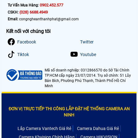
0902.452.577
Tư Vấn Mua Hàng:
(028) 6688.4949
CSKH:
Email:
congngheanthanhphat@gmail.com
Kết nối với chúng tôi
Facebook
Twitter
Tiktok
Youtube
Mã số doanh nghiệp: 0312866570 do Sở Tài Chính
TP.HCM cấp ngày 23/07/2014. Trụ sở chính: 51 Lũy
Bán Bích, Phường Phú Thạnh, Thành Phố Hồ Chí
Minh
ĐƠN VỊ TRỰC TIẾP THI CÔNG LẮP ĐẶT HỆ THỐNG CAMERA AN
NINH
Lắp Camera Vantech Giá Rẻ
Camera Dahua Giá Rẻ
Camera Kbvision Chính Hãng
Camera HIKVISION