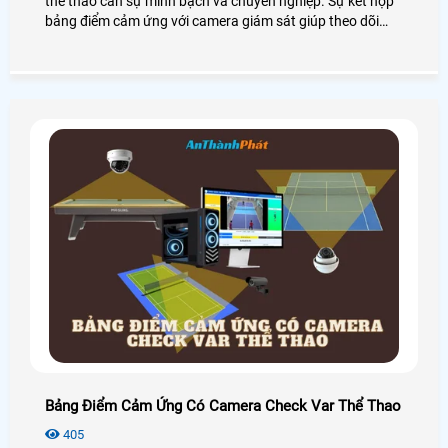
thể thao cần sự minh bạch và chuyên nghiệp. Sự kết hợp
bảng điểm cảm ứng với camera giám sát giúp theo dõi
trận đấu trực tiếp kiểm soát điểm số chính xác và hỗ trợ
livestream chất lượng cao. Người xem có thể theo dõi
toàn bộ diễn biến trận đấu từ xa một cách rõ ràng liền
mạch và chân thực
Bảng Điểm Cảm Ứng Có Camera Check Var Thể Thao
405