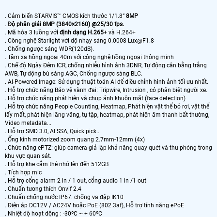
. Cảm biến STARVIS™ CMOS kích thước 1/1.8”
8MP
.
Độ phân giải 8MP (3840×2160) @25/30 fps.
. Mã hóa 3 luồng vớ
i định dạng H.265
+ và H.264+
. Công nghệ Starlight với độ nhạy sáng 0.0008 Lux@F1.8
. Chống ngược sáng WDR(120dB).
. Tầm xa hồng ngoại 40m với công nghệ hồng ngoại thông minh
. Chế độ Ngày Đêm ICR, chống nhiễu hình ảnh 3DNR, Tự động cân bằng trắng
AWB, Tự động bù sáng AGC, Chống ngược sáng BLC.
. AI-Powered Image: Sử dụng thuật toán AI để điều chỉnh hình ảnh tối ưu nhất.
. Hỗ trợ chức năng Bảo vệ vành đai: Tripwire, Intrusion , có phân biệt người xe.
. Hỗ trợ chức năng phát hiện và chụp ảnh khuôn mặt (face detection)
. Hỗ trợ chức năng People Counting, Heatmap, Phát hiện vật thể bỏ rơi, vật thể
lấy mất, phát hiện lãng vãng, tụ tập, heatmap, phát hiện âm thanh bất thường,
Video metadata...
. Hỗ trợ SMD 3.0, AI SSA, Quick pick...
. Ống kính motorized zoom quang 2.7mm-12mm (4x)
. Chức năng ePTZ: giúp camera giả lập khả năng quay quét và thu phóng trong
khu vực quan sát.
. Hỗ trợ khe cắm thẻ nhớ lên đến 512GB
. Tích hợp mic
. Hỗ trợ cổng alarm 2 in / 1 out, cổng audio 1 in /1 out
. Chuẩn tương thích Onvif 2.4
. Chuẩn chống nước IP67. chống va đập IK10
. Điện áp DC12V / AC24V hoặc PoE (802.3af), Hỗ trợ tính năng ePoE
. Nhiệt độ hoạt động : -30ºC ~ + 60ºC