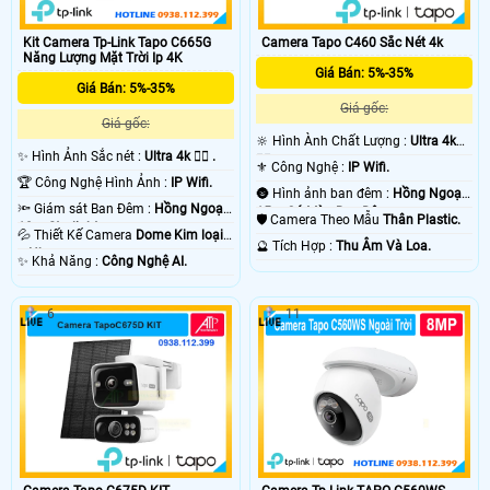
Camera Tapo C460 Sắc Nét 4k
Kit Camera Tp-Link Tapo C665G
Năng Lượng Mặt Trời Ip 4K
Giá Bán: 5%-35%
Giá Bán: 5%-35%
Giá gốc:
Giá gốc:
🔆 Hình Ành Chất Lượng :
Ultra 4k
✨ Hình Ảnh Sắc nét :
Ultra 4k 👍🏾 .
👍🏾 .
⚜️ Công Nghệ :
IP Wifi.
🏆 Công Nghệ Hình Ảnh :
IP Wifi.
🌚 Hình ảnh ban đêm :
Hồng Ngoại
🔦 Giám sát Ban Đêm :
Hồng Ngoại
15m Có Màu Ban Ðêm.
🛡 Camera Theo Mẫu
Thân Plastic.
10m Starlight.
💦 Thiết Kế Camera
Dome Kim loại
️🔮 Tích Hợp :
Thu Âm Và Loa.
+ Nhựa.
️✨ Khả Năng :
Công Nghệ AI.
6
11