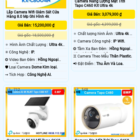
Camera Năng Lượng Mặt Trời
Tapo C460 Kit Ultra 4k
Lắp Camera Wifi Giám Sát Cửa
Giá Bán: 3,079,300 ₫
Hàng 8.0 Mp Ghi Hình 4k
Giá gốc: 4,399,000 ₫
Giá Bán: 15,200,000 ₫
🔅 Chất lượng hình Ảnh :
Ultra 4k 👍🏾
Giá gốc: 18,500,000 ₫
.
⚛️ Camera Công nghệ :
IP Wifi.
🔅 Hình Ành Chất Lượng :
Ultra 4k
❂ Tầm Xa Ban Đêm :
Hồng Ngoại
👍🏾 .
✳️ Công Nghệ :
IP.
15m Có Màu Ban Ðêm.
♊ Camera Theo Mẫu
Thân Plastic.
❂ Video Ban Đêm :
Hồng Ngoại
️📢 Đặt Điểm :
Thu Âm Và Loa.
30m Hồng Ngoại SMD.
🛡 Loại Camera
Dome Kim loại.
️⇝ Tích Hợp :
Công Nghệ AI.
712
548