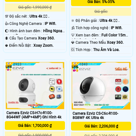
Giá Bán: 5%-35%
Giá gốc: 1,990,000 ₫
Giá gốc:
💯 Độ sắc nét :
Ultra 4k 👍🏾 .
🔆 Độ Phân giải :
Ultra 4k 👍🏾 .
👍 Công Nghệ Camera :
IP Wifi.
🕉️ Tích hợp công nghệ :
IP Wifi.
🌔 Hình ảnh ban đêm :
Hồng Ngoại
💡 Xem ban đêm :
Full Color 15m
10m Hồng Ngoại Smart IR.
🐜 Cấu Tạo Camera
Xoay 360.
Có Màu Ban Ðêm.
💎 Camera Theo Mẫu
Xoay 360.
️♚ Điểm Nỗi Bật :
Xoay Zoom.
️🆑 Tích Hợp :
Thu Âm Và Loa.
2923
1849
Camera Ezviz CS-H7c-R100-
Camera Ezviz CS-C6c-R100-
8G44WF (4MP+4MP) Ghi Hình 4k
8G8WF 4K Ultra 4k
Giá Bán: 1,700,000 ₫
Giá Bán: 2,206,000 ₫
Giá gốc: 1,900,000 ₫
Giá gốc: 2,206,000 ₫