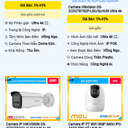
Giá Bán: 5%-35%
Camera Hikvision DS-
2CD2T87G2P-LSU/SLHUN Ultra 4k
Giá gốc: Liên hệ
Giá Bán: 5%-35%
💯 Độ Phân giải :
Ultra 4k 👍🏾 .
Giá gốc:
⚛️ Trang Bị Công Nghệ :
IP.
🔆 Hình Ảnh Sắc nét :
Ultra 4k 👍🏾 .
🌛 Tầm Nhìn Ban Đêm :
Hồng Ngoại
10m Hồng Ngoại SMD.
⚜️ Công Nghệ Hình Ảnh :
IP POE.
💦 Camera Theo Mẫu
Dome Kim
loại + Nhựa.
⭐ Xem Được Ban Đêm :
Hồng Ngoại
️☣️ Khả Năng :
Thu Âm.
40m Có Màu Ban Ðêm.
💦 Camera Dòng
Thân Plastic.
️✤ Chức Năng :
Công Nghệ AI.
19
24
Camera IP HIKVISION DS-
Camera IP PT WiFi 8MP IMOU IPC-