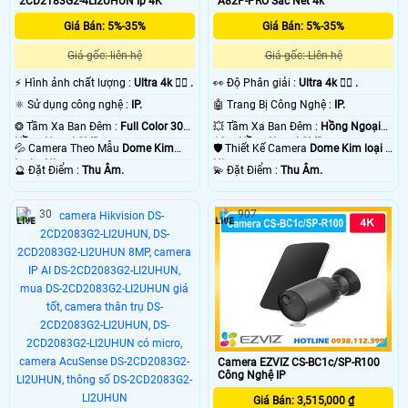
2CD2T83G2-4LI2UHUN Ip 4K
A82P-PRO Sắc Nét 4k
Giá Bán: 5%-35%
Giá Bán: 5%-35%
Giá gốc: liên hệ
Giá gốc: Liên hệ
️⚡ Hình ảnh chất lượng :
Ultra 4k 👍🏾 .
️👀 Độ Phân giải :
Ultra 4k 👍🏾 .
⚛️ Sử dụng công nghệ :
IP.
🤖️ Trang Bị Công Nghệ :
IP.
❂ Tầm Xa Ban Đêm :
Full Color 30m
💥 Tầm Xa Ban Đêm :
Hồng Ngoại
Hồng Ngoại SMD.
10m Hồng Ngoại SMD.
💦 Camera Theo Mẫu
Dome Kim
🛡 Thiết Kế Camera
Dome Kim loại +
loại + Nhựa.
Nhựa.
️🔮 Đặt Điểm :
Thu Âm.
️💫 Đặt Điểm :
Thu Âm.
30
907
Camera EZVIZ CS-BC1c/SP-R100
Công Nghệ IP
Giá Bán: 3,515,000 ₫