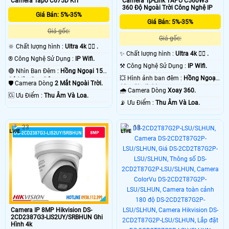
Camera Tapo C675D KIT
Camera Tp-Link TAPO C560WS
360 Độ Ngoài Trời Công Nghệ IP
Giá Bán: 5%-35%
Giá Bán: 5%-35%
Giá gốc:
Giá gốc:
🔆 Chất lượng hình :
Ultra 4k 👍🏾 .
✨ Chất lượng hình :
Ultra 4k 👍🏾 .
®️ Công Nghệ Sử Dụng :
IP Wifi.
⚒ Công Nghệ Sử Dụng :
IP Wifi.
🔴 Nhìn Ban Đêm :
Hồng Ngoại 15m
💥 Hình ảnh ban đêm :
Hồng Ngoại
Có Màu Ban Ðêm.
🛡 Camera Dòng
2 Mắt Ngoài Trời.
10m Starlight.
🌧️ Camera Dòng
Xoay 360.
️🆑 Ưu Điểm :
Thu Âm Và Loa.
️📡 Ưu Điểm :
Thu Âm Và Loa.
23
13
Camera IP 8MP Hikvision DS-
2CD2387G3-LIS2UY/SRBHUN Ghi
Hình 4k