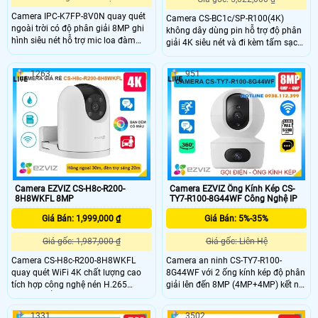
Camera IPC-K7FP-8V0N quay quét
Camera CS-BC1c/SP-R100(4K)
ngoài trời có độ phân giải 8MP ghi
không dây dùng pin hỗ trợ độ phân
hình siêu nét hỗ trợ mic loa đàm
giải 4K siêu nét và đi kèm tấm sạc
thoại cực rỏ. Khay thẻ nhớ lên đến
năng lượng mặt trời tiện lợi. Camera
512GB lưu trữ lâu dài với chuẩn nén
tích hợp công nghệ nén H.265 phát
1263
951
video H.265. Hỗ trợ tính năng AI
hiện thông minh, đàm thoại 2 chiều
phát hiện chuyển động, phân biệt
cùng hồng ngoại và đèn trợ sáng
người xe, thiết lập hàng rào xâm
tầm xa 15m. Thiết kế chuẩn IP65
nhập giám sát an ninh hiệu quả
giúp camera hoạt động bền bỉ trong
hơn.
mọi điều kiện thời tiết
Camera EZVIZ CS-H8c-R200-
Camera EZVIZ Ống Kính Kép CS-
8H8WKFL 8MP
TY7-R100-8G44WF Công Nghệ IP
Giá Bán: 1,999,000 ₫
Giá Bán: 5%-35%
Giá gốc: 1,987,000 ₫
Giá gốc: Liên Hệ
Camera CS-H8c-R200-8H8WKFL
Camera an ninh CS-TY7-R100-
quay quét WiFi 4K chất lượng cao
8G44WF với 2 ống kính kép độ phân
tích hợp công nghệ nén H.265
giải lên đến 8MP (4MP+4MP) kết nối
camera nổi bật với khả năng phát
wifi không dây có khe thẻ nhớ
hiện người, phương tiện, theo dõi
512GB, chip xử lý CMOS. hồng ngoại
1331
3502