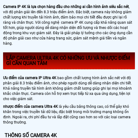
Camera IP 4K là lựa chọn hàng đầu cho những ai cần hình ảnh siêu sắc nét
,
với độ phân giải lên đến 8.3 triệu điểm ảnh. Đặc biệt, camera này không giảm
chất lượng khi truyền tải hình ảnh, đảm bảo mọi chi tiết đều được ghi lại rõ
ràng và chân thực. Với công nghệ camera IP 4K cung cấp khả năng quan sát
tốt hơn, giúp người dùng dễ dàng nhận diện đối tượng và theo dõi các hoạt
động trong khu vực giám sát. Đây là giải pháp lý tưởng cho các ứng dụng cần
độ phân giải cao như cửa hàng trang sức, giám sát mệnh giá tiền và ngân
hàng.
LẮP CAMERA ULTRA 4K CÓ NHỮNG ƯU VÀ NHƯỢC ĐIỂM
GÌ CẦN QUAN TÂM
Ưu điểm của camera IP Ultra 4K
bao gồm chất lượng hình ảnh sắc nét với độ
phân giải 8.3 triệu điểm ảnh, cho phép người dùng dễ dàng nhận diện chi tiết.
Khả năng truyền tải hình ảnh không giảm chất lượng giúp ghi lại mọi khoảnh
khắc chân thực. Camera còn hỗ trợ xem trực tiếp từ xa qua ứng dụng, tiện lợi
cho việc giám sát.
nhược điểm của camera Ultra 4K
là yêu cầu băng thông cao, có thể gây khó
khăn trong việc truyền tải dữ liệu, đặc biệt trong môi trường mạng không ổn
định. Ngoài ra, chi phí đầu tư và lắp đặt cũng cao hơn so với các loại camera
thông thường.
THÔNG SỐ CAMERA 4K