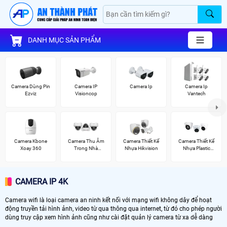
DANH MỤC SẢN PHẨM
Camera Dùng Pin
Camera IP
Camera Ip
Camera Ip
Ezviz
Visioncop
Vantech
Camera Kbone
Camera Thu Âm
Camera Thiết Kế
Camera Thiết Kế
Xoay 360
Trong Nhà
Nhựa Hikvision
Nhựa Plastic
Vantech
Kbvision
CAMERA IP 4K
Camera wifi là loại camera an ninh kết nối với mạng wifi không dây để hoạt
động truyền tải hình ảnh, video từ qua thông qua internet, từ đó cho phép người
dùng truy cập xem hình ảnh cũng như cài đặt quản lý camera từ xa dễ dàng