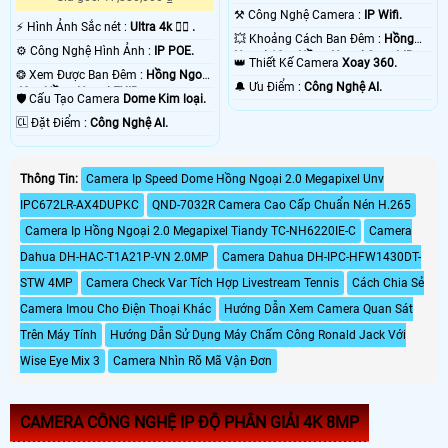
⚒ Công Nghệ Camera :
IP Wifi.
️⚡ Hình Ảnh Sắc nét :
Ultra 4k 👍🏾 .
💥 Khoảng Cách Ban Đêm :
Hồng
⚙ Công Nghệ Hình Ảnh :
IP POE.
Ngoại 10m Hồng Ngoại Smart IR.
👑 Thiết Kế Camera
Xoay 360.
❂ Xem Được Ban Đêm :
Hồng Ngoại
️🔔 Ưu Điểm :
Công Nghệ AI.
40m Hồng Ngoại EXIR.
🛡 Cấu Tạo Camera
Dome Kim loại.
️🆑 Đặt Điểm :
Công Nghệ AI.
Thông Tin:
Camera Ip Speed Dome Hồng Ngoại 2.0 Megapixel Unv
IPC672LR-AX4DUPKC
QND-7032R Camera Cao Cấp Chuẩn Nén H.265
Camera Ip Hồng Ngoại 2.0 Megapixel Tiandy TC-NH6220IE-C
Camera
Dahua DH-HAC-T1A21P-VN 2.0MP
Camera Dahua DH-IPC-HFW1430DT-
STW 4MP
Camera Check Var Tích Hợp Livestream Tennis
Cách Chia Sẻ
Camera Imou Cho Điện Thoại Khác
Hướng Dẫn Xem Camera Quan Sát
Trên Máy Tính
Hướng Dẫn Sử Dụng Máy Chấm Công Ronald Jack Với
Wise Eye Mix 3
Camera Nhìn Rõ Mã Vận Đơn
CAMERA CÔNG NGHỆ IP ĐỘ PHÂN GIẢI 4K 8MP