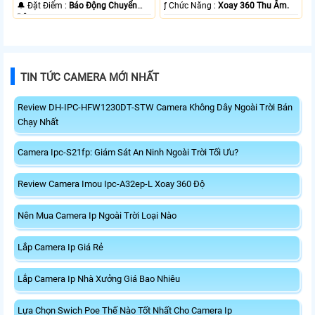
️🔔 Đặt Điểm :
Báo Động Chuyển
️ƒ Chức Năng :
Xoay 360 Thu Âm.
Động.
TIN TỨC CAMERA MỚI NHẤT
Review DH-IPC-HFW1230DT-STW Camera Không Dây Ngoài Trời Bán
Chạy Nhất
Camera Ipc-S21fp: Giám Sát An Ninh Ngoài Trời Tối Ưu?
Review Camera Imou Ipc-A32ep-L Xoay 360 Độ
Nên Mua Camera Ip Ngoài Trời Loại Nào
Lắp Camera Ip Giá Rẻ
Lắp Camera Ip Nhà Xưởng Giá Bao Nhiêu
Lựa Chọn Swich Poe Thế Nào Tốt Nhất Cho Camera Ip