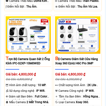
👑 Camera Theo Mẫu
Dome Kim
⛓ Camera Theo Mẫu
Thân Plastic.
loại + Nhựa.
️ƒ Điểm Nỗi Bật :
Thu Âm.
️☣️ Điểm Nỗi Bật :
Thu Âm Và Loa.
T
B
Rọn Bộ Camera Quan Sát 2 Ống
Ộ Camera Giám Sát Cửa Hàng
Kính IPC-S2XP-10M0WED
Xoay 360 Ezviz H6C Pro 3MP
Giá bán: 4,800,000 ₫
Giá bán: 4,800,000 ₫
Giá Gốc: 6,800,000 ₫
Giá Gốc: 6,200,000 ₫
🦉 Hình ảnh chất lượng :
10 MP.
️👀 Chất lượng hình Ảnh :
2K Lite .
🕉️ Sử dụng công nghệ :
IP Wifi.
⚒ Camera Công nghệ :
IP Wifi.
❈ Giám sát Ban Đêm :
Full Color
🔅 Tầm Xa Ban Đêm :
Hồng Ngoại
20m Có Màu Ban Ðêm.
10m Hồng Ngoại Smart IR.
🐜 Mẫu Camera
2 Mắt Trong Nhà.
💦 Loại Camera
Xoay 360.