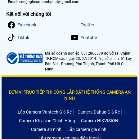
Email:
congngheanthanhphat@gmail.com
Kết nối với chúng tôi
Facebook
Twitter
Tiktok
Youtube
Mã số doanh nghiệp: 0312866570 do Sở Tài Chính
TP.HCM cấp ngày 23/07/2014. Trụ sở chính: 51 Lũy
Bán Bích, Phường Phú Thạnh, Thành Phố Hồ Chí
Minh
ĐƠN VỊ TRỰC TIẾP THI CÔNG LẮP ĐẶT HỆ THỐNG CAMERA AN
NINH
Lắp Camera Vantech Giá Rẻ
Camera Dahua Giá Rẻ
Camera Kbvision Chính Hãng
Camera HIKVISION
Camera an ninh
Lắp camera gia đình
Lắp camera xem qua điện thoại