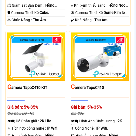
💥 Giám sát Ban Đêm :
Hồng
⭐ Khi xem thiếu sáng :
Hồng Ngoại
Ngoại 10m Hồng Ngoại SMD.
10m Hồng Ngoại SMD.
🛡 Camera Thiết Kế
Cube.
🕸️ Camera Thiết Kế
Dome Kim loại
+ Nhựa.
️☣️ Chức Năng :
Thu Âm.
️✔️ Khả Năng :
Thu Âm.
C
C
Amera TapoC410 KIT
Amera TapoC410
Giá bán: 5%-35%
Giá bán: 5%-35%
Giá Gốc: Liên Hệ
Giá Gốc:
👁️‍🗨 Độ Phân giải :
2K Lite .
👁️‍🗨 Hình Ành Chất Lượng :
2K
Lite .
⚜️ Tích hợp công nghệ :
IP Wifi.
⚜️ Công Nghệ :
IP Wifi.
🌛 Hình ảnh ban đêm :
Hồng
🌔 Hình ảnh ban đêm :
Hồng