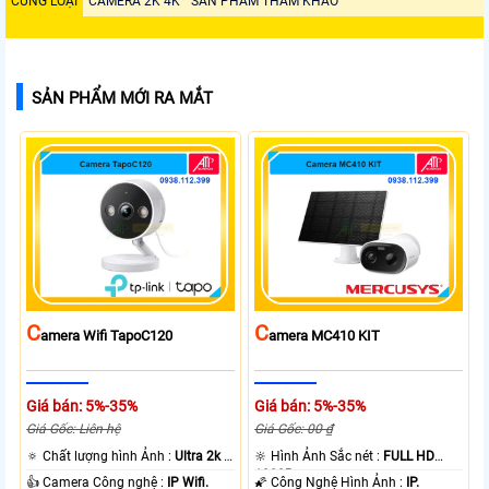
CÙNG LOẠI
CAMERA 2K 4K
SẢN PHẨM THAM KHẢO
SẢN PHẨM MỚI RA MẮT
C
C
Amera Wifi TapoC120
Amera MC410 KIT
Giá bán: 5%-35%
Giá bán: 5%-35%
Giá Gốc: Liên hệ
Giá Gốc: 00 ₫
🔅 Chất lượng hình Ảnh :
Ultra 2k +
🔆 Hình Ảnh Sắc nét :
FULL HD
.
1080P .
👍 Camera Công nghệ :
IP Wifi.
🌠 Công Nghệ Hình Ảnh :
IP.