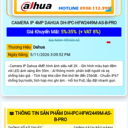
CAMERA IP 4MP DAHUA DH-IPC-HFW2449M-AS-B-PRO
Giá Khuyến Mãi:
5%-35%
(+ VAT 8%)
Giá Niêm Yết:liên hệ
Thương Hiệu
Dahua
Ngày Đăng
5/11/2026 3:09:52 PM
- Camera IP Dahua 4MP, hình ảnh siêu nét 2K. - Ghi hình màu ban đêm
với LED ánh sáng ấm 50m. - AI thông minh: phân biệt người và xe,
chống báo giả. - Tích hợp khe cắm thẻ nhớ lên đến 256GB. - Chuẩn IP67
chống bụi/nước, tích hợp mic ghi âm. - Hỗ trợ PoE, lắp đặt nhanh gọn.
📖 THÔNG TIN SẢN PHẨM DH-IPC-HFW2449M-AS-
B-PRO