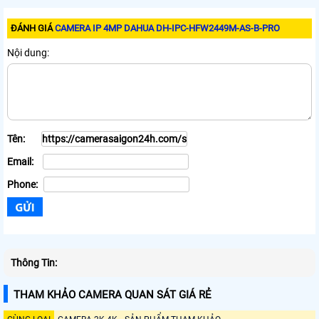
ĐÁNH GIÁ
CAMERA IP 4MP DAHUA DH-IPC-HFW2449M-AS-B-PRO
Nội dung:
Tên:
Email:
Phone:
Thông Tin:
THAM KHẢO CAMERA QUAN SÁT GIÁ RẺ