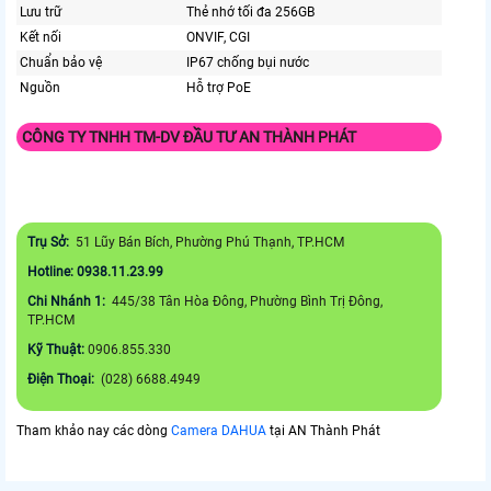
Lưu trữ
Thẻ nhớ tối đa 256GB
Kết nối
ONVIF, CGI
Chuẩn bảo vệ
IP67 chống bụi nước
Nguồn
Hỗ trợ PoE
CÔNG TY TNHH TM-DV ĐẦU TƯ AN THÀNH PHÁT
Trụ Sở:
51 Lũy Bán Bích, Phường Phú Thạnh, TP.HCM
Hotline: 0938.11.23.99
Chi Nhánh 1:
445/38 Tân Hòa Đông, Phường Bình Trị Đông,
TP.HCM
Kỹ Thuật:
0906.855.330
Điện Thoại:
(028) 6688.4949
Tham khảo nay các dòng
Camera DAHUA
tại AN Thành Phát