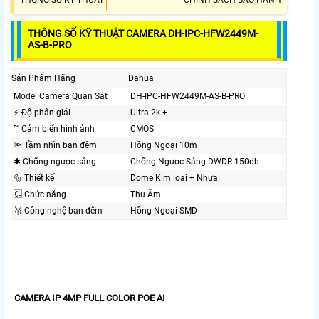
THÔNG SỐ KỸ THUẬT
CHÍNH SÁCH BẢO HÀNH
THÔNG SỐ KỸ THUẬT CAMERA DH-IPC-HFW2449M-
AS-B-PRO
Sản Phẩm Hãng
Dahua
Model Camera Quan Sát
DH-IPC-HFW2449M-AS-B-PRO
️⚡ Độ phân giải
Ultra 2k +
™️ Cảm biến hình ảnh
CMOS
🔦 Tầm nhìn ban đêm
Hồng Ngoại 10m
✱ Chống ngược sáng
Chống Ngược Sáng DWDR 150db
🔩 Thiết kế
Dome Kim loại + Nhựa
🆑 Chức năng
Thu Âm
🥉 Công nghệ ban đêm
Hồng Ngoại SMD
CAMERA IP 4MP FULL COLOR POE AI