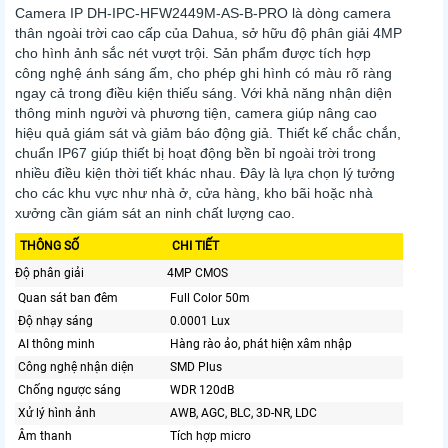
Camera IP
DH-IPC-HFW2449M-AS-B-PRO
là dòng camera
thân ngoài trời cao cấp của Dahua, sở hữu độ phân giải 4MP
cho hình ảnh sắc nét vượt trội. Sản phẩm được tích hợp
công nghệ ánh sáng ấm, cho phép ghi hình có màu rõ ràng
ngay cả trong điều kiện thiếu sáng.
Với khả năng nhận diện
thông minh người và phương tiện, camera giúp nâng cao
hiệu quả giám sát và giảm báo động giả. Thiết kế chắc chắn,
chuẩn IP67 giúp thiết bị hoạt động bền bỉ ngoài trời trong
nhiều điều kiện thời tiết khác nhau. Đây là lựa chọn lý tưởng
cho các khu vực như nhà ở, cửa hàng, kho bãi hoặc nhà
xưởng cần giám sát an ninh chất lượng cao.
THÔNG SỐ
CHI TIẾT
Độ phân giải
4MP CMOS
Quan sát ban đêm
Full Color 50m
Độ nhạy sáng
0.0001 Lux
AI thông minh
Hàng rào ảo, phát hiện xâm nhập
Công nghệ nhận diện
SMD Plus
Chống ngược sáng
WDR 120dB
Xử lý hình ảnh
AWB, AGC, BLC, 3D-NR, LDC
Âm thanh
Tích hợp micro