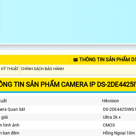
📖 THÔNG TIN SẢN PHẨM D
 KỸ THUẬT
CHÍNH SÁCH BẢO HÀNH
ÔNG TIN SẢN PHẨM CAMERA IP DS-2DE4425
Xuất
Hikvision
era Quan Sát
DS-2DE4425IWG1
 giải
Ultra 2k +
n hình ảnh
CMOS
ìn ban đêm
Hồng Ngoại 10m