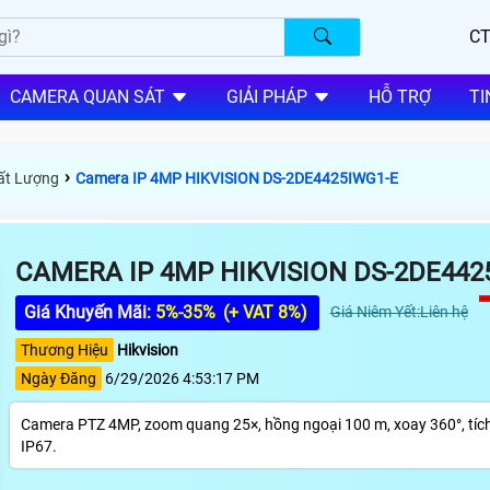
CT
CAMERA QUAN SÁT
GIẢI PHÁP
HỖ TRỢ
TI
›
hất Lượng
Camera IP 4MP HIKVISION DS-2DE4425IWG1-E
CAMERA IP 4MP HIKVISION DS-2DE442
Giá Khuyến Mãi:
5%-35%
(+ VAT 8%)
Giá Niêm Yết:Liên hệ
Thương Hiệu
Hikvision
Ngày Đăng
6/29/2026 4:53:17 PM
Camera PTZ 4MP, zoom quang 25×, hồng ngoại 100 m, xoay 360°, tích 
IP67.