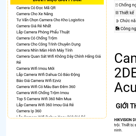
🀄 Chống n
Camera Có Đọc Mã QR
⛓ Thiết kế
Camera Cho Xe Nâng
Tư Vấn Chọn Camera Cho Kho Logistics
➲ Chức nă
Camera Giá Rẻ Nhất
🎑 Công n
Lắp Camera Phòng Phẩu Thuật
Camera Có Chống Trộm
Camera Cho Công Trình Chuyên Dụng
Camera Nhìn Màn Hình Máy Tính
Cam
Camera Quan Sát Wifi Không Dây Chính Hãng Giá
Rẻ
2DE
Camera Wifi Imou Mới
Lắp Camera Wifi Dahua Có Báo Động
Báo Giá Camera Wifi Ezviz
Acu
Camera Wifi Có Màu Ban Đêm 360
Camera Wifi Chống Trộm Imou
Top 5 Camera Wifi 360 Nên Mua
GIỚI 
Lắp Camera Wifi 360 Imou Giá Rẻ
Camera Ip 360
Lắp Camera Wifi Dahua Xoay 360 Giá Rẻ
HIKVISION D
Camera Wifi 360 Ngoài Trời
trội. Thiết 
Lắp Camera 360 Có Chống Trộm
ninh.
Camera 360 Imou Báo Động