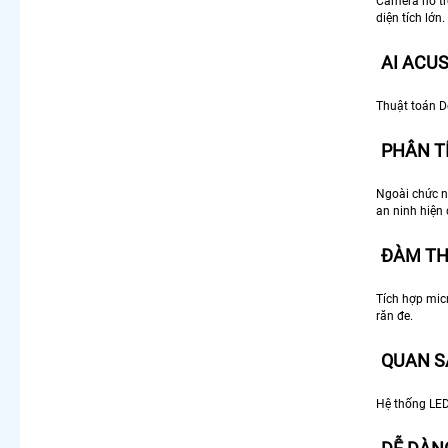
Camera hỗ trợ
diện tích lớn.
AI ACU
Thuật toán De
PHÂN T
Ngoài chức n
an ninh hiện 
ĐÀM TH
Tích hợp micr
răn đe.
QUAN S
Hệ thống LED