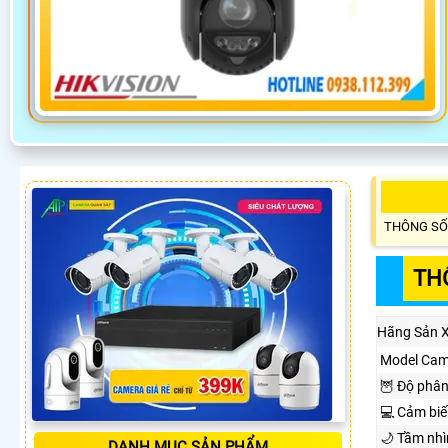
THÔNG SỐ
TH
Hãng Sản 
Model Cam
🦉 Độ phân
💻 Cảm biế
🌙 Tầm nh
DANH MỤC SẢN PHẨM