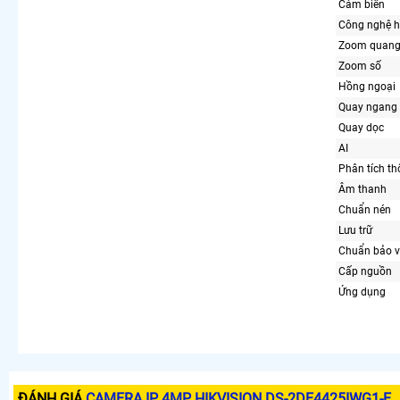
Cảm biến
Công nghệ h
Zoom quang
Zoom số
Hồng ngoại
Quay ngang
Quay dọc
AI
Phân tích t
Âm thanh
Chuẩn nén
Lưu trữ
Chuẩn bảo v
Cấp nguồn
Ứng dụng
ĐÁNH GIÁ
CAMERA IP 4MP HIKVISION DS-2DE4425IWG1-E