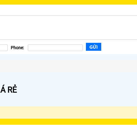
Phone:
Á RẺ