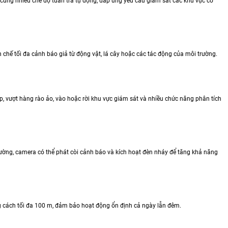
ớc cùng nhiều chế độ tuần tra tự động, đáp ứng yêu cầu giám sát các khu vực có
 chế tối đa cảnh báo giả từ động vật, lá cây hoặc các tác động của môi trường.
 vượt hàng rào ảo, vào hoặc rời khu vực giám sát và nhiều chức năng phân tích
thường, camera có thể phát còi cảnh báo và kích hoạt đèn nháy để tăng khả năng
g cách tối đa 100 m, đảm bảo hoạt động ổn định cả ngày lẫn đêm.