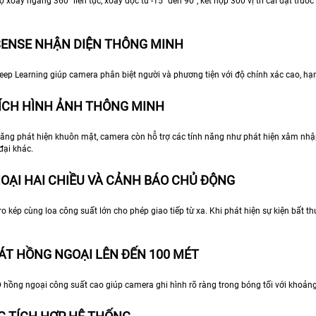
 xoay ngang 360° liên tục, xoay dọc từ -15° đến 90°, kết hợp 300 vị trí cài đặt trư
SENSE NHẬN DIỆN THÔNG MINH
ep Learning giúp camera phân biệt người và phương tiện với độ chính xác cao, hạn
ÍCH HÌNH ẢNH THÔNG MINH
ăng phát hiện khuôn mặt, camera còn hỗ trợ các tính năng như phát hiện xâm nhập,
đại khác.
OẠI HAI CHIỀU VÀ CẢNH BÁO CHỦ ĐỘNG
o kép cùng loa công suất lớn cho phép giao tiếp từ xa. Khi phát hiện sự kiện bất 
ÁT HỒNG NGOẠI LÊN ĐẾN 100 MÉT
 hồng ngoại công suất cao giúp camera ghi hình rõ ràng trong bóng tối với khoản