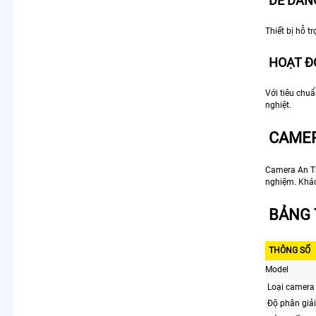
DỄ DÀN
Thiết bị hỗ 
HOẠT Đ
Với tiêu chu
nghiệt.
CAMER
Camera An Th
nghiệm. Khác
BẢNG 
THÔNG SỐ
Model
Loại camera
Độ phân giải