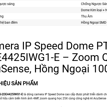
gược sáng
Chống Ngược Sá
Dome Kim loại +
ng
Thu Âm
ghệ ban đêm
Hồng Ngoại SMD
era IP Speed Dome P
4425IWG1-E – Zoom Q
Sense, Hồng Ngoại 1
THIỆU SẢN PHẨM
S-2DE4425IWG1-E
là dòng camera IP Speed Dome cao cấp được phát triển dành cho 
bị sở hữu cảm biến hình ảnh 4MP, zoom quang học 25X cùng công nghệ AI AcuSense 