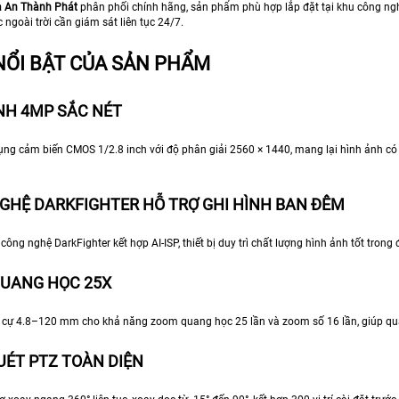
 An Thành Phát
phân phối chính hãng, sản phẩm phù hợp lắp đặt tại khu công nghi
 ngoài trời cần giám sát liên tục 24/7.
NỔI BẬT CỦA SẢN PHẨM
NH 4MP SẮC NÉT
ng cảm biến CMOS 1/2.8 inch với độ phân giải 2560 × 1440, mang lại hình ảnh có độ
GHỆ DARKFIGHTER HỖ TRỢ GHI HÌNH BAN ĐÊM
công nghệ DarkFighter kết hợp AI-ISP, thiết bị duy trì chất lượng hình ảnh tốt trong
UANG HỌC 25X
u cự 4.8–120 mm cho khả năng zoom quang học 25 lần và zoom số 16 lần, giúp quan
UÉT PTZ TOÀN DIỆN