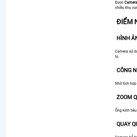
Được
Camera
Lắp Camera Ip 360 Kbvision
nhiều khu vực
Camera Ip 360 Hikvision
ĐIỂM 
LẮP CAMERA THEO NHU CẦU
Lắp Camera Văn Phòng Giá Rẻ
Lắp Camera Nhà Xưởng Giá Rẻ
HÌNH Ả
Lắp Camera Gia Đình Giá Rẻ
Lắp Camera Kho Hàng Giá Rẻ
Camera sử dụ
Lắp Camera Cửa Hàng Giá Rẻ
to.
Lắp Camera Wifi Giá Rẻ Chính Hãng
Lắp Camera Công Trình Giá Rẻ
CÔNG N
Camera 360 Giá Rẻ
Nhờ tích hợp 
ZOOM Q
Ống kính tiê
QUAY Q