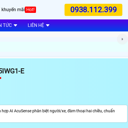
0938.112.399
 khuyến mãi
Hot!
N TỨC
LIÊN HỆ
5IWG1-E
hợp AI AcuSense phân biệt người/xe, đàm thoại hai chiều, chuẩn