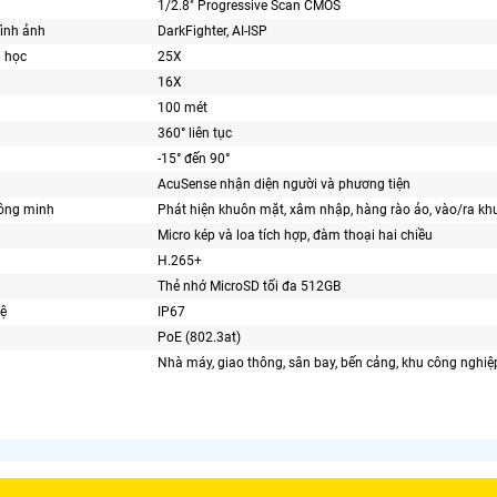
1/2.8" Progressive Scan CMOS
ình ảnh
DarkFighter, AI-ISP
 học
25X
16X
100 mét
360° liên tục
-15° đến 90°
AcuSense nhận diện người và phương tiện
hông minh
Phát hiện khuôn mặt, xâm nhập, hàng rào ảo, vào/ra kh
Micro kép và loa tích hợp, đàm thoại hai chiều
H.265+
Thẻ nhớ MicroSD tối đa 512GB
ệ
IP67
PoE (802.3at)
Nhà máy, giao thông, sân bay, bến cảng, khu công nghiệp