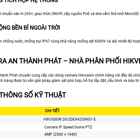
G TÍCH HỢP HỆ THỐNG
trợ chuẩn nén H.265+, giao thức ONVIF, cấp nguồn PoE và khe cắm thẻ nhớ MicroSD 
ỘNG BỀN BỈ NGOÀI TRỜI
ẩn chống nước, chống bụi IP67 cùng khả năng chống sét 6000V và dải nhiệt độ hoạt
A AN THÀNH PHÁT – NHÀ PHÂN PHỐI HIKV
ành Phát chuyên cung cấp các dòng camera Hikvision chính hãng với đầy đủ chứng 
h hàng được tư vấn giải pháp giám sát phù hợp, hỗ trợ lắp đặt, cấu hình và bảo tr
THÔNG SỐ KỸ THUẬT
CHI TIẾT
HIKVISION DS-2DE4425IWG1-E
Camera IP Speed Dome PTZ
4MP (2560 × 1440)