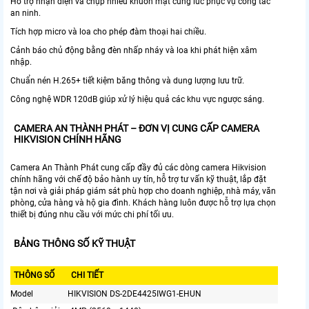
Hỗ trợ nhận diện và chụp nhiều khuôn mặt cùng lúc phục vụ công tác
an ninh.
Tích hợp micro và loa cho phép đàm thoại hai chiều.
Cảnh báo chủ động bằng đèn nhấp nháy và loa khi phát hiện xâm
nhập.
Chuẩn nén H.265+ tiết kiệm băng thông và dung lượng lưu trữ.
Công nghệ WDR 120dB giúp xử lý hiệu quả các khu vực ngược sáng.
CAMERA AN THÀNH PHÁT – ĐƠN VỊ CUNG CẤP CAMERA
HIKVISION CHÍNH HÃNG
Camera An Thành Phát cung cấp đầy đủ các dòng camera Hikvision
chính hãng với chế độ bảo hành uy tín, hỗ trợ tư vấn kỹ thuật, lắp đặt
tận nơi và giải pháp giám sát phù hợp cho doanh nghiệp, nhà máy, văn
phòng, cửa hàng và hộ gia đình. Khách hàng luôn được hỗ trợ lựa chọn
thiết bị đúng nhu cầu với mức chi phí tối ưu.
BẢNG THÔNG SỐ KỸ THUẬT
THÔNG SỐ
CHI TIẾT
Model
HIKVISION DS-2DE4425IWG1-EHUN