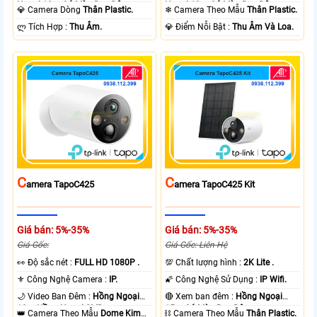
Ngoại 10m Có Màu Ban Ðêm.
Ngoại 10m Có Màu Ban Ðêm.
💎 Camera Dòng
Thân Plastic.
❄ Camera Theo Mẫu
Thân Plastic.
️ლ Tích Hợp :
Thu Âm.
️💎 Điểm Nỗi Bật :
Thu Âm Và Loa.
C
C
Amera TapoC425
Amera TapoC425 Kit
Giá bán: 5%-35%
Giá bán: 5%-35%
Giá Gốc:
Giá Gốc: Liên Hệ
️👀 Độ sắc nét :
FULL HD 1080P .
💯 Chất lượng hình :
2K Lite .
⚜️ Công Nghệ Camera :
IP.
🌠 Công Nghệ Sử Dụng :
IP Wifi.
🌙 Video Ban Đêm :
Hồng Ngoại
🔴 Xem ban đêm :
Hồng Ngoại
10m Hồng Ngoại SMD.
15m Có Màu Ban Ðêm.
👑 Camera Theo Mẫu
Dome Kim
⛓ Camera Theo Mẫu
Thân Plastic.