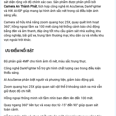
sát diện rộng với độ chính xác cao. Sản phẩm được phân phối bởi
Camera An Thành Phát
, tích hợp công nghệ AI AcuSense, DarkFighter
và HIK AI-ISP giúp mang lại hình ảnh sắc nét trong cả điều kiện ánh
sáng yếu.
Camera sở hữu khả năng zoom quang học 25X, quay quét linh hoạt
360°, hồng ngoại tầm xa 100 mét cùng hệ thống cảnh báo chủ động
bằng đèn và âm thanh, đáp ứng tốt nhu cầu giám sát nhà xưởng, khu
công nghiệp, bãi giữ xe, trung tâm thương mại, khu dân cư và nhiều khu
vực ngoài trời khác.
ƯU ĐIỂM NỔI BẬT
Độ phân giải 4MP cho hình ảnh rõ nét, màu sắc trung thực.
Công nghệ DarkFighter hỗ trợ ghi hình chất lượng cao trong điều kiện
thiếu sáng.
AI AcuSense phân biệt người và phương tiện, giảm báo động giả.
Zoom quang học 25X giúp quan sát vật thể ở khoảng cách xa mà vẫn
giữ được độ chi tiết.
Hồng ngoại thông minh với tầm nhìn ban đêm lên đến 100 mét.
Quay ngang 360° liên tục và xoay dọc từ -15° đến 90° giúp quan sát
toàn cảnh.