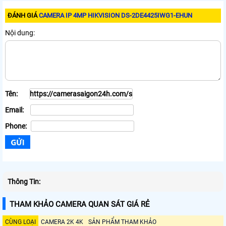
ĐÁNH GIÁ
CAMERA IP 4MP HIKVISION DS-2DE4425IWG1-EHUN
Nội dung:
Tên:
Email:
Phone:
Thông Tin:
THAM KHẢO CAMERA QUAN SÁT GIÁ RẺ
CÙNG LOẠI
CAMERA 2K 4K
SẢN PHẨM THAM KHẢO