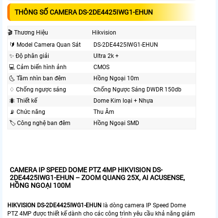
THÔNG SỐ CAMERA DS-2DE4425IWG1-EHUN
🎬 Thương Hiệu
Hikvision
🔰 Model Camera Quan Sát
DS-2DE4425IWG1-EHUN
✨ Độ phân giải
Ultra 2k +
💻 Cảm biến hình ảnh
CMOS
🌜 Tầm nhìn ban đêm
Hồng Ngoại 10m
♢ Chống ngược sáng
Chống Ngược Sáng DWDR 150db
🐜 Thiết kế
Dome Kim loại + Nhựa
📡 Chức năng
Thu Âm
🏷 Công nghệ ban đêm
Hồng Ngoại SMD
CAMERA IP SPEED DOME PTZ 4MP HIKVISION DS-
2DE4425IWG1-EHUN – ZOOM QUANG 25X, AI ACUSENSE,
HỒNG NGOẠI 100M
HIKVISION DS-2DE4425IWG1-EHUN
là dòng camera IP Speed Dome
PTZ 4MP được thiết kế dành cho các công trình yêu cầu khả năng giám