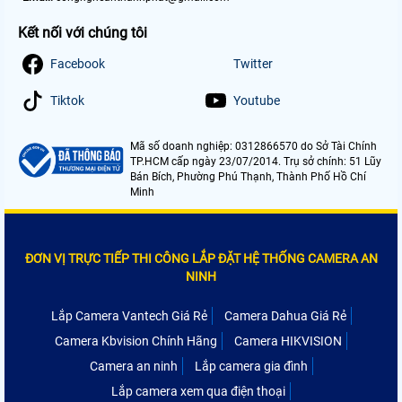
Kết nối với chúng tôi
Facebook
Twitter
Tiktok
Youtube
Mã số doanh nghiệp: 0312866570 do Sở Tài Chính
TP.HCM cấp ngày 23/07/2014. Trụ sở chính: 51 Lũy
Bán Bích, Phường Phú Thạnh, Thành Phố Hồ Chí
Minh
ĐƠN VỊ TRỰC TIẾP THI CÔNG LẮP ĐẶT HỆ THỐNG CAMERA AN
NINH
Lắp Camera Vantech Giá Rẻ
Camera Dahua Giá Rẻ
Camera Kbvision Chính Hãng
Camera HIKVISION
Camera an ninh
Lắp camera gia đình
Lắp camera xem qua điện thoại