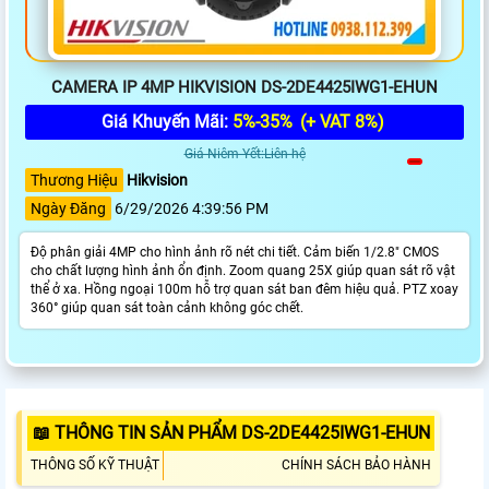
CAMERA IP 4MP HIKVISION DS-2DE4425IWG1-EHUN
Giá Khuyến Mãi:
5%-35%
(+ VAT 8%)
Giá Niêm Yết:Liên hệ
Thương Hiệu
Hikvision
Ngày Đăng
6/29/2026 4:39:56 PM
Độ phân giải 4MP cho hình ảnh rõ nét chi tiết. Cảm biến 1/2.8" CMOS
cho chất lượng hình ảnh ổn định. Zoom quang 25X giúp quan sát rõ vật
thể ở xa. Hồng ngoại 100m hỗ trợ quan sát ban đêm hiệu quả. PTZ xoay
360° giúp quan sát toàn cảnh không góc chết.
📖 THÔNG TIN SẢN PHẨM DS-2DE4425IWG1-EHUN
THÔNG SỐ KỸ THUẬT
CHÍNH SÁCH BẢO HÀNH