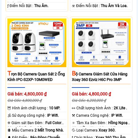
loại + Nhựa.
️ƒ Điểm Nỗi Bật :
Thu Âm.
️☣️ Điểm Nỗi Bật :
Thu Âm Và Loa.
T
B
Rọn Bộ Camera Quan Sát 2 Ống
Ộ Camera Giám Sát Cửa Hàng
Kính IPC-S2XP-10M0WED
Xoay 360 Ezviz H6C Pro 3MP
Giá bán: 4,800,000 ₫
Giá bán: 4,800,000 ₫
Giá Gốc: 6,800,000 ₫
Giá Gốc: 6,200,000 ₫
🦉 Hình ảnh chất lượng :
10 MP.
️👀 Chất lượng hình Ảnh :
2K Lite .
🕉️ Sử dụng công nghệ :
IP Wifi.
⚒ Camera Công nghệ :
IP Wifi.
❈ Giám sát Ban Đêm :
Full Color
🔅 Tầm Xa Ban Đêm :
Hồng Ngoại
20m Có Màu Ban Ðêm.
10m Hồng Ngoại Smart IR.
🐜 Mẫu Camera
2 Mắt Trong Nhà.
💦 Loại Camera
Xoay 360.
️🔔 Đặt Điểm :
Báo Động Chuyển
️ƒ Chức Năng :
Xoay 360 Thu Âm.