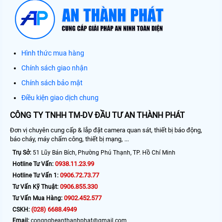
Hình thức mua hàng
Chính sách giao nhận
Chính sách bảo mật
Điều kiện giao dịch chung
CÔNG TY TNHH TM-DV ĐẦU TƯ AN THÀNH PHÁT
Đơn vị chuyên cung cấp & lắp đặt camera quan sát, thiết bị báo động,
báo cháy, máy chấm công, thiết bị mạng, ...
Trụ Sở:
51 Lũy Bán Bích, Phường Phú Thạnh, TP. Hồ Chí Minh
0938.11.23.99
Hotline Tư Vấn:
0906.72.73.77
Hotline Tư Vấn 1:
0906.855.330
Tư Vấn Kỹ Thuật:
0902.452.577
Tư Vấn Mua Hàng:
(028) 6688.4949
CSKH:
Email:
congngheanthanhphat@gmail.com