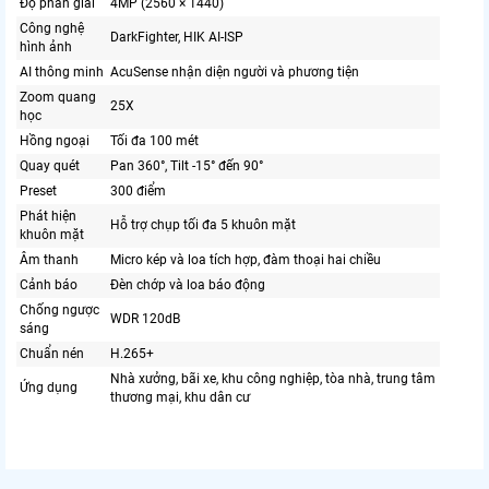
Độ phân giải
4MP (2560 × 1440)
Công nghệ
DarkFighter, HIK AI-ISP
hình ảnh
AI thông minh
AcuSense nhận diện người và phương tiện
Zoom quang
25X
học
Hồng ngoại
Tối đa 100 mét
Quay quét
Pan 360°, Tilt -15° đến 90°
Preset
300 điểm
Phát hiện
Hỗ trợ chụp tối đa 5 khuôn mặt
khuôn mặt
Âm thanh
Micro kép và loa tích hợp, đàm thoại hai chiều
Cảnh báo
Đèn chớp và loa báo động
Chống ngược
WDR 120dB
sáng
Chuẩn nén
H.265+
Nhà xưởng, bãi xe, khu công nghiệp, tòa nhà, trung tâm
Ứng dụng
thương mại, khu dân cư