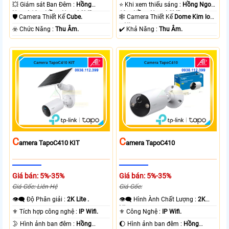
💥 Giám sát Ban Đêm :
Hồng
⭐ Khi xem thiếu sáng :
Hồng Ngoại
Ngoại 10m Hồng Ngoại SMD.
10m Hồng Ngoại SMD.
🛡 Camera Thiết Kế
Cube.
🕸️ Camera Thiết Kế
Dome Kim loại
+ Nhựa.
️☣️ Chức Năng :
Thu Âm.
️✔️ Khả Năng :
Thu Âm.
C
C
Amera TapoC410 KIT
Amera TapoC410
Giá bán: 5%-35%
Giá bán: 5%-35%
Giá Gốc: Liên Hệ
Giá Gốc:
👁️‍🗨 Độ Phân giải :
2K Lite .
👁️‍🗨 Hình Ành Chất Lượng :
2K
Lite .
⚜️ Tích hợp công nghệ :
IP Wifi.
⚜️ Công Nghệ :
IP Wifi.
🌛 Hình ảnh ban đêm :
Hồng
🌔 Hình ảnh ban đêm :
Hồng