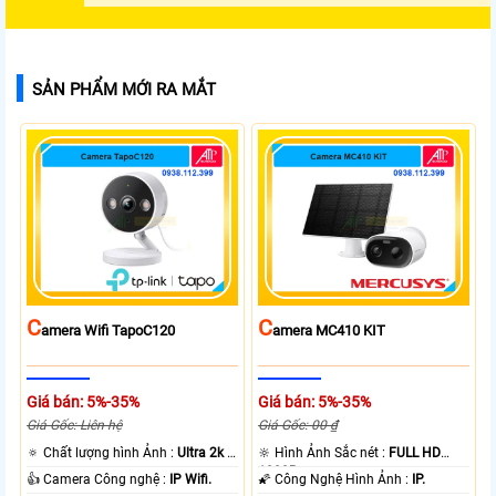
SẢN PHẨM MỚI RA MẮT
C
C
Amera Wifi TapoC120
Amera MC410 KIT
Giá bán: 5%-35%
Giá bán: 5%-35%
Giá Gốc: Liên hệ
Giá Gốc: 00 ₫
🔅 Chất lượng hình Ảnh :
Ultra 2k +
🔆 Hình Ảnh Sắc nét :
FULL HD
.
1080P .
👍 Camera Công nghệ :
IP Wifi.
🌠 Công Nghệ Hình Ảnh :
IP.