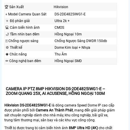
️🏆 Sản Xuất
Hikvision
« Model Camera Quan Sát
DS-2DE4825IWG1-E
🔅 Độ phân giải
Ultra 2k +
💻 Cảm biến hình ảnh
CMOS
🌙 Tầm nhìn ban đêm
Hồng Ngoại 10m
🀄 Chống ngược sáng
Chống Ngược Sáng DWDR 150db
💢 Thiết kế
Dome Kim loại + Nhựa
♚ Chức năng
Thu Âm
✏ Công nghệ ban đêm
Hồng Ngoại SMD
CAMERA IP PTZ 8MP HIKVISION DS-2DE4825IWG1-E –
ZOOM QUANG 25X, AI ACUSENSE, HỒNG NGOẠI 100M
Hikvision DS-2DE4825IWG1-E
là dòng camera Speed Dome IP cao cấp
được phân phối bởi
Camera An Thành Phát
, mang đến giải pháp giám
sát chuyên nghiệp dành cho nhà máy, khu công nghiệp, bãi giữ xe,
trung tâm thương mại, sân bay và các khu vực công cộng.
Thiết bị được trang bị cảm biến hình ảnh
8MP Ultra HD (4K)
cho chất