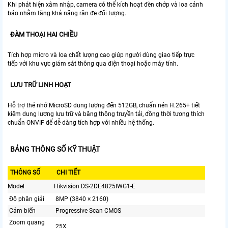
Khi phát hiện xâm nhập, camera có thể kích hoạt đèn chớp và loa cảnh
báo nhằm tăng khả năng răn đe đối tượng.
ĐÀM THOẠI HAI CHIỀU
Tích hợp micro và loa chất lượng cao giúp người dùng giao tiếp trực
tiếp với khu vực giám sát thông qua điện thoại hoặc máy tính.
LƯU TRỮ LINH HOẠT
Hỗ trợ thẻ nhớ MicroSD dung lượng đến 512GB, chuẩn nén H.265+ tiết
kiệm dung lượng lưu trữ và băng thông truyền tải, đồng thời tương thích
chuẩn ONVIF để dễ dàng tích hợp với nhiều hệ thống.
BẢNG THÔNG SỐ KỸ THUẬT
THÔNG SỐ
CHI TIẾT
Model
Hikvision DS-2DE4825IWG1-E
Độ phân giải
8MP (3840 × 2160)
Cảm biến
Progressive Scan CMOS
Zoom quang
25X