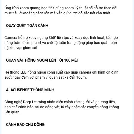
Ống kính zoom quang học 25X cùng zoom kỹ thuật số hỗ trợ theo dõi
mục tiêu ở khoảng cách lớn mà vẫn giữ được độ sắc nét cần thiết.
QUAY QUÉT TOÀN CẢNH
Camera hỗ trợ xoay ngang 360° liên tục và xoay dọc linh hoạt, kết hợp
hàng trăm điểm preset và chế độ tuần tra tự động giúp bao quát toàn
bộ khu vực giám sát.
QUAN SÁT HỒNG NGOẠI LÊN TỚI 100 MÉT
Hệ thống LED hồng ngoại công suất cao giúp camera ghi hình ổn định
suốt ngày đêm với phạm vi quan sát xa đến 100m.
AI ACUSENSE THÔNG MINH
Công nghệ Deep Learning nhận diện chính xác người và phương tiện,
hạn chế cảnh báo sai do động vật, lá cây hoặc các chuyển động không
liên quan.
CẢNH BÁO CHỦ ĐỘNG