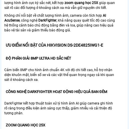
lượng hình ảnh cực kỳ sắc nét, kết hợp
zoom quang học 25X
giúp quan
sát rõ các đối tượng ở khoảng cách xa mà vẫn giữ nguyên chi tiết.
Không chỉ nổi bật về chất lượng hình ảnh, camera còn tích hợp
AI
AcuSense
, công nghệ
DarkFighter
, khả năng quay quét tốc độ cao cùng
hệ thống cảnh báo chủ động bằng đèn và loa, giúp nâng cao hiệu quả
bảo vệ tài sản và giảm thiểu báo động giả.
ƯU ĐIỂM NỔI BẬT CỦA HIKVISION DS-2DE4825IWG1-E
ĐỘ PHÂN GIẢI 8MP ULTRA HD SẮC NÉT
Cảm biến 8MP cho hình ảnh chuẩn 4K với độ chi tiết cao, hỗ trợ nhận
diện khuôn mặt, biển số xe và các vật thể quan trọng ngay cả khi quan
sát ở khoảng cách xa.
CÔNG NGHỆ DARKFIGHTER HOẠT ĐỘNG HIỆU QUẢ BAN ĐÊM
DarkFighter kết hợp thuật toán xử lý hình ảnh AI giúp camera ghi hình
rõ ràng trong điều kiện ánh sáng cực thấp, giảm nhiễu và cải thiện độ
tương phản.
ZOOM QUANG HỌC 25X