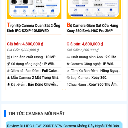
T
B
Rọn Bộ Camera Quan Sát 2 Ống
Ộ Camera Giám Sát Cửa Hàng
Kính IPC-S2XP-10M0WED
Xoay 360 Ezviz H6C Pro 3MP
Giá bán: 4,800,000 ₫
Giá bán: 4,800,000 ₫
Giá Gốc: 6,800,000 ₫
Giá Gốc: 6,200,000 ₫
🦉 Hình ảnh chất lượng :
10 MP.
️👀 Chất lượng hình Ảnh :
2K Lite .
🕉️ Sử dụng công nghệ :
IP Wifi.
⚒ Camera Công nghệ :
IP Wifi.
❈ Giám sát Ban Đêm :
Full Color
🔅 Tầm Xa Ban Đêm :
Hồng Ngoại
20m Có Màu Ban Ðêm.
10m Hồng Ngoại Smart IR.
🐜 Mẫu Camera
2 Mắt Trong Nhà.
💦 Loại Camera
Xoay 360.
️🔔 Đặt Điểm :
Báo Động Chuyển
️ƒ Chức Năng :
Xoay 360 Thu Âm.
Động.
TIN TỨC CAMERA MỚI NHẤT
Review DH-IPC-HFW1230DT-STW Camera Không Dây Ngoài Trời Bán