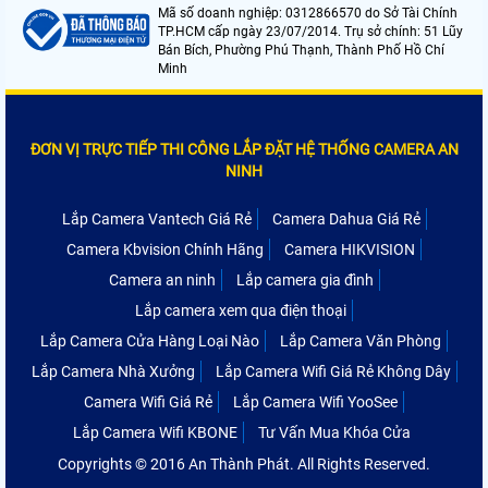
Mã số doanh nghiệp: 0312866570 do Sở Tài Chính
TP.HCM cấp ngày 23/07/2014. Trụ sở chính: 51 Lũy
Bán Bích, Phường Phú Thạnh, Thành Phố Hồ Chí
Minh
ĐƠN VỊ TRỰC TIẾP THI CÔNG LẮP ĐẶT HỆ THỐNG CAMERA AN
NINH
Lắp Camera Vantech Giá Rẻ
Camera Dahua Giá Rẻ
Camera Kbvision Chính Hãng
Camera HIKVISION
Camera an ninh
Lắp camera gia đình
Lắp camera xem qua điện thoại
Lắp Camera Cửa Hàng Loại Nào
Lắp Camera Văn Phòng
Lắp Camera Nhà Xưởng
Lắp Camera Wifi Giá Rẻ Không Dây
Camera Wifi Giá Rẻ
Lắp Camera Wifi YooSee
Lắp Camera Wifi KBONE
Tư Vấn Mua Khóa Cửa
Copyrights © 2016 An Thành Phát. All Rights Reserved.