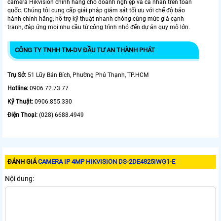
camera Hikvision chính hãng cho doanh nghiệp và cá nhân trên toàn
quốc. Chúng tôi cung cấp giải pháp giám sát tối ưu với chế độ bảo
hành chính hãng, hỗ trợ kỹ thuật nhanh chóng cùng mức giá cạnh
tranh, đáp ứng mọi nhu cầu từ công trình nhỏ đến dự án quy mô lớn.
CÔNG TY TNHH TM-DV ĐẦU TƯ AN THÀNH PHÁT
Trụ Sở:
51 Lũy Bán Bích, Phường Phú Thạnh, TP.HCM
Hotline:
0906.72.73.77
Kỹ Thuật:
0906.855.330
Điện Thoại:
(028) 6688.4949
ĐÁNH GIÁ
CAMERA IP 4MP HIKVISION DS-2DE4825IWG1-E
Nội dung: