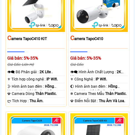
C
C
Amera TapoC410 KIT
Amera TapoC410
Giá bán: 5%-35%
Giá bán: 5%-35%
Giá Gốc: Liên Hệ
Giá Gốc:
👁️‍🗨 Độ Phân giải :
2K Lite .
👁️‍🗨 Hình Ành Chất Lượng :
2K
Lite .
⚜️ Tích hợp công nghệ :
IP Wifi.
⚜️ Công Nghệ :
IP Wifi.
🌛 Hình ảnh ban đêm :
Hồng
🌔 Hình ảnh ban đêm :
Hồng
Ngoại 10m Có Màu Ban Ðêm.
Ngoại 10m Có Màu Ban Ðêm.
💎 Camera Dòng
Thân Plastic.
❄ Camera Theo Mẫu
Thân Plastic.
️ლ Tích Hợp :
Thu Âm.
️💎 Điểm Nỗi Bật :
Thu Âm Và Loa.