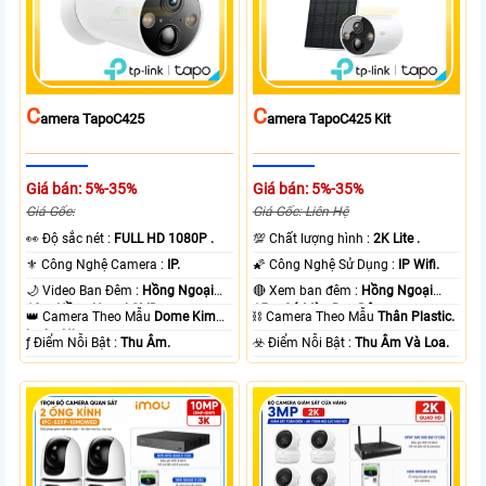
C
C
Amera TapoC425
Amera TapoC425 Kit
Giá bán: 5%-35%
Giá bán: 5%-35%
Giá Gốc:
Giá Gốc: Liên Hệ
️👀 Độ sắc nét :
FULL HD 1080P .
💯 Chất lượng hình :
2K Lite .
⚜️ Công Nghệ Camera :
IP.
🌠 Công Nghệ Sử Dụng :
IP Wifi.
🌙 Video Ban Đêm :
Hồng Ngoại
🔴 Xem ban đêm :
Hồng Ngoại
10m Hồng Ngoại SMD.
15m Có Màu Ban Ðêm.
👑 Camera Theo Mẫu
Dome Kim
⛓ Camera Theo Mẫu
Thân Plastic.
loại + Nhựa.
️ƒ Điểm Nỗi Bật :
Thu Âm.
️☣️ Điểm Nỗi Bật :
Thu Âm Và Loa.