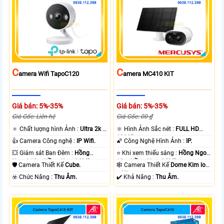
C
C
Amera Wifi TapoC120
Amera MC410 KIT
Giá bán: 5%-35%
Giá bán: 5%-35%
Giá Gốc: Liên hệ
Giá Gốc: 00 ₫
🔅 Chất lượng hình Ảnh :
Ultra 2k +
🔆 Hình Ảnh Sắc nét :
FULL HD
.
1080P .
👍 Camera Công nghệ :
IP Wifi.
🌠 Công Nghệ Hình Ảnh :
IP.
💥 Giám sát Ban Đêm :
Hồng
⭐ Khi xem thiếu sáng :
Hồng Ngoại
Ngoại 10m Hồng Ngoại SMD.
10m Hồng Ngoại SMD.
🛡 Camera Thiết Kế
Cube.
🕸️ Camera Thiết Kế
Dome Kim loại
+ Nhựa.
️☣️ Chức Năng :
Thu Âm.
️✔️ Khả Năng :
Thu Âm.