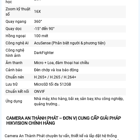
học
Zoom kỹ thuật
16X
số
Quay ngang
360°
Quay dọc
-15° đến 90°
Hồng ngoại
100 mét
Công nghệ AI
AcuSense (Phân biệt người & phương tiện)
Công nghệ
DarkFighter
hình ảnh
Âm thanh
Micro + Loa, đàm thoại hai chiều
Cảnh báo
Đèn chớp và loa báo động
Chuẩn nén
H.265+ / H.265 / H.264+
Lưu trữ
MicroSD tối đa 512GB
Chuẩn kết nối
ONVIF
Nhà máy, kho hàng, bãi xe, sân bay, khu công nghiệp,
Ứng dụng
quảng trường...
CAMERA AN THÀNH PHÁT – ĐƠN VỊ CUNG CẤP GIẢI PHÁP
HIKVISION CHÍNH HÃNG
Camera An Thành Phát chuyên tư vấn, thiết kế và lắp đặt hệ thống