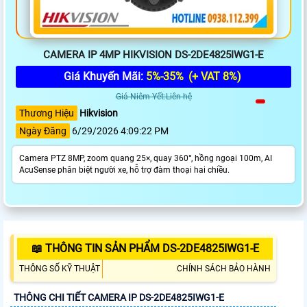
CAMERA IP 4MP HIKVISION DS-2DE4825IWG1-E
Giá Khuyến Mãi:
5%-35%
(+ VAT 8%)
Giá Niêm Yết:Liên hệ
Thương Hiệu
Hikvision
Ngày Đăng
6/29/2026 4:09:22 PM
Camera PTZ 8MP, zoom quang 25×, quay 360°, hồng ngoại 100m, AI
AcuSense phân biệt người xe, hỗ trợ đàm thoại hai chiều.
📖 THÔNG TIN SẢN PHẨM DS-2DE4825IWG1-E
THÔNG SỐ KỸ THUẬT
CHÍNH SÁCH BẢO HÀNH
THÔNG CHI TIẾT CAMERA IP DS-2DE4825IWG1-E