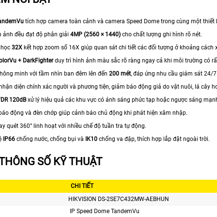
andemVu
tích hợp camera toàn cảnh và camera Speed Dome trong cùng một thiết b
h ảnh đều đạt độ phân giải
4MP (2560 × 1440)
cho chất lượng ghi hình rõ nét.
 học
32X
kết hợp zoom số 16X giúp quan sát chi tiết các đối tượng ở khoảng cách 
olorVu + DarkFighter
duy trì hình ảnh màu sắc rõ ràng ngay cả khi môi trường có rấ
hông minh với tầm nhìn ban đêm lên đến
200 mét
, đáp ứng nhu cầu giám sát 24/7
nhận diện chính xác người và phương tiện, giảm báo động giả do vật nuôi, lá cây hoặ
DR 120dB
xử lý hiệu quả các khu vực có ánh sáng phức tạp hoặc ngược sáng mạn
 báo động và đèn chớp giúp cảnh báo chủ động khi phát hiện xâm nhập.
 quét 360° linh hoạt với nhiều chế độ tuần tra tự động.
ệ
IP66
chống nước, chống bụi và
IK10
chống va đập, thích hợp lắp đặt ngoài trời.
THÔNG SỐ KỸ THUẬT
CHI TIẾT
HIKVISION DS-2SE7C432MW-AEBHUN
IP Speed Dome TandemVu