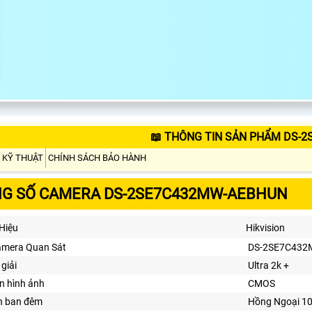
📖 THÔNG TIN SẢN PHẨM DS-
 KỸ THUẬT
CHÍNH SÁCH BẢO HÀNH
G SỐ CAMERA DS-2SE7C432MW-AEBHUN
Hiệu
Hikvision
amera Quan Sát
DS-2SE7C43
giải
Ultra 2k +
n hình ảnh
CMOS
n ban đêm
Hồng Ngoại 1