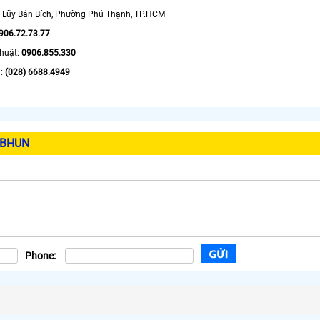
51 Lũy Bán Bích, Phường Phú Thạnh, TP.HCM
906.72.73.77
thuật:
0906.855.330
i:
(028) 6688.4949
EBHUN
Phone: