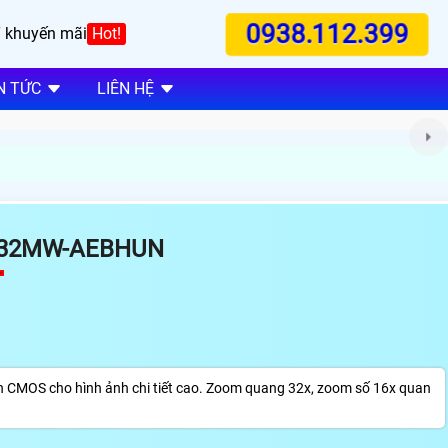
0938.112.399
 khuyến mãi
Hot!
N TỨC
LIÊN HỆ
C432MW-AEBHUN
inch CMOS cho hình ảnh chi tiết cao. Zoom quang 32x, zoom số 16x quan
.