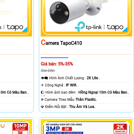
C
Amera TapoC410
Giá bán: 5%-35%
Giá Gốc:
👁️‍🗨 Hình Ành Chất Lượng :
2K Lite .
⚜️ Công Nghệ :
IP Wifi.
10m Có Màu Ban
🌔 Hình ảnh ban đêm :
Hồng Ngoại 10m Có Màu Ban
Ðêm.
❄ Camera Theo Mẫu
Thân Plastic.
️💎 Điểm Nỗi Bật :
Thu Âm Và Loa.