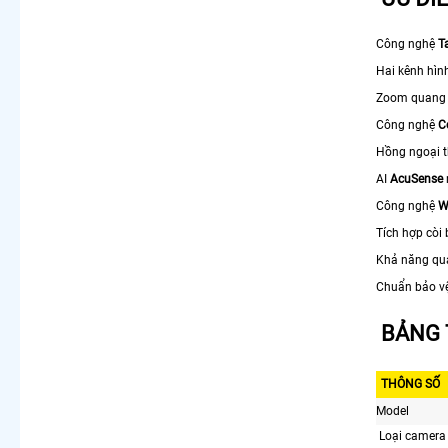
Lắp Camera 360 Báo Động Chống Trộm
Camera Visioncop 360
Công nghệ
T
LẮP CAMERA THEO NHU CẦU
Hai kênh hìn
Lắp Camera Văn Phòng Giá Rẻ
Zoom quang
Lắp Camera Nhà Xưởng Giá Rẻ
Công nghệ
C
Lắp Camera Gia Đình Giá Rẻ
Hồng ngoại t
Lắp Camera Kho Hàng Giá Rẻ
Lắp Camera Cửa Hàng Giá Rẻ
AI
AcuSense
Lắp Camera Wifi Giá Rẻ Chính Hãng
Công nghệ
W
Lắp Camera Công Trình Giá Rẻ
Tích hợp còi
Camera 360 Giá Rẻ
Khả năng quay
Chuẩn bảo v
BẢNG 
THÔNG SỐ
Model
Loại camera