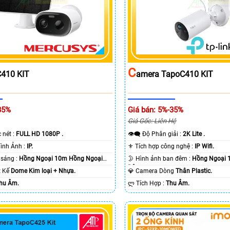
C
410 KIT
Amera TapoC410 KIT
35%
Giá bán: 5%-35%
Giá Gốc: Liên Hệ
c nét :
FULL HD 1080P .
👁️‍🗨 Độ Phân giải :
2K Lite .
🌠 Công Nghệ Hình Ảnh :
IP.
⚜️ Tích hợp công nghệ :
IP Wifi.
⭐ Khi xem thiếu sáng :
Hồng Ngoại 10m Hồng Ngoại
🌛 Hình ảnh ban đêm :
Hồng Ngoại 
Ðêm.
ết Kế
Dome Kim loại + Nhựa.
💎 Camera Dòng
Thân Plastic.
hu Âm.
️ლ Tích Hợp :
Thu Âm.