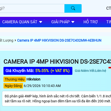
CT
CAMERA QUAN SÁT
GIẢI PHÁP
HỖ TRỢ
TI
›
hất Lượng
Camera IP 4MP HIKVISION DS-2SE7C432MW-AEBHUN
CAMERA IP 4MP HIKVISION DS-2SE7
Giá Khuyến Mãi:
5%-35%
(+ VAT 8%)
Giá Niêm Yết:Liên hệ
Thương Hiệu
Hikvision
Ngày Đăng
6/29/2026 10:10:43 AM
Độ phân giải 4MP kép, hình ảnh sắc nét rõ chi tiết. Cảm biến 1/1.8 
sát tầm xa rõ nét. Hồng ngoại ban đêm tầm xa tối đa lên đến 200 mét