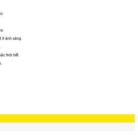
ị.
xa.
t ít ánh sáng.
.
c thời tiết.
h.