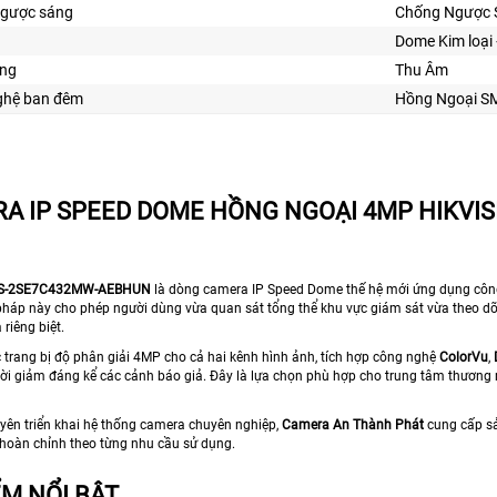
gược sáng
Chống Ngược 
Dome Kim loại
ng
Thu Âm
ghệ ban đêm
Hồng Ngoại S
A IP SPEED DOME HỒNG NGOẠI 4MP HIKVI
DS-2SE7C432MW-AEBHUN
là dòng camera IP Speed Dome thế hệ mới ứng dụng cô
ải pháp này cho phép người dùng vừa quan sát tổng thể khu vực giám sát vừa theo 
riêng biệt.
trang bị độ phân giải 4MP cho cả hai kênh hình ảnh, tích hợp công nghệ
ColorVu
,
ời giảm đáng kể các cảnh báo giả. Đây là lựa chọn phù hợp cho trung tâm thương m
uyên triển khai hệ thống camera chuyên nghiệp,
Camera An Thành Phát
cung cấp sản
t hoàn chỉnh theo từng nhu cầu sử dụng.
ỂM NỔI BẬT