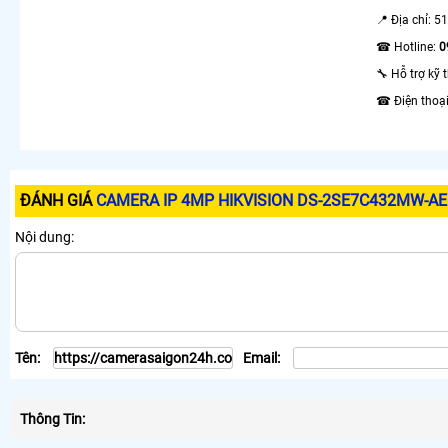
📍 Địa chỉ: 
☎ Hotline:
0
🔧 Hỗ trợ kỹ 
☎ Điện thoạ
ĐÁNH GIÁ
CAMERA IP 4MP HIKVISION DS-2SE7C432MW-A
Nội dung:
Tên:
Email:
Thông Tin: