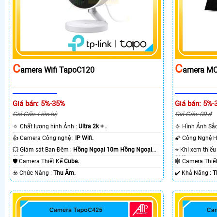
C
C
Amera Wifi TapoC120
Amera MC
Giá bán: 5%-35%
Giá bán: 5%-
Giá Gốc: Liên hệ
Giá Gốc: 00 ₫
🔅 Chất lượng hình Ảnh :
Ultra 2k + .
🔆 Hình Ảnh Sắ
👍 Camera Công nghệ :
IP Wifi.
💥 Giám sát Ban Đêm :
Hồng Ngoại 10m Hồng Ngoại
SMD.
SMD.
🛡 Camera Thiết Kế
Cube.
🕸️ Camera Thi
️☣️ Chức Năng :
Thu Âm.
️✔️ Khả Năng :
T