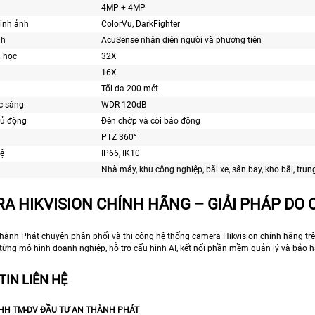
4MP + 4MP
ình ảnh
ColorVu, DarkFighter
nh
AcuSense nhận diện người và phương tiện
 học
32X
16X
Tối đa 200 mét
c sáng
WDR 120dB
hủ động
Đèn chớp và còi báo động
PTZ 360°
ệ
IP66, IK10
Nhà máy, khu công nghiệp, bãi xe, sân bay, kho bãi, tr
A HIKVISION CHÍNH HÃNG – GIẢI PHÁP DO
ành Phát chuyên phân phối và thi công hệ thống camera Hikvision chính hãng trên 
từng mô hình doanh nghiệp, hỗ trợ cấu hình AI, kết nối phần mềm quản lý và bảo h
TIN LIÊN HỆ
HH TM-DV ĐẦU TƯ AN THÀNH PHÁT