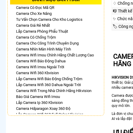
♢ Chống n
Camera Có Đọc Mã QR
🎼️ Thiết kế
Camera Cho Xe Nâng
✨ Chức nă
Tư Vấn Chọn Camera Cho Kho Logistics
Camera Giá Rẻ Nhất
🏷 Công n
Lắp Camera Phòng Phẩu Thuật
Camera Có Chống Trộm
Camera Cho Công Trình Chuyên Dụng
Camera Nhìn Màn Hình Máy Tính
Camera Wifi Imou Chính Hãng Chất Lượng Cao
CAMER
Camera Wifi Báo Động Dahua
HÃNG
Camera Wifi Imou Ngoài Trời
Camera Wifi 360 Kbvision
HIKVISION 
Lắp Camera Wifi Báo Động Chống Trộm
thiết bị. Gi
Lắp Camera Wifi 360 Dahua Ngoài Trời
nhiều camera 
Camera Wifi Trong Nhà Chính Hãng Hikvision
Camera được 
Báo Giá Camera Wifi Imou
sáng đồng th
Lắp Camera Ip 360 Kbvision
quy mô lớn.
Camera Hdparagon Xoay 360 Độ
Là đơn vị ch
Lắp Camera Wifi 360 Full Color Hikvision
AI và lắp đặ
Camera Imou 360
Lắp Camera Wifi Xoay 360 Imou Ngoài Trời
ƯU ĐI
Camera Full Color 360 Ezviz