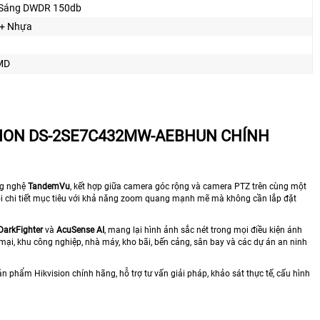
Sáng DWDR 150db
 + Nhựa
MD
SION DS-2SE7C432MW-AEBHUN CHÍNH
ng nghệ
TandemVu
, kết hợp giữa camera góc rộng và camera PTZ trên cùng một
dõi chi tiết mục tiêu với khả năng zoom quang mạnh mẽ mà không cần lắp đặt
DarkFighter
và
AcuSense AI
, mang lại hình ảnh sắc nét trong mọi điều kiện ánh
ại, khu công nghiệp, nhà máy, kho bãi, bến cảng, sân bay và các dự án an ninh
 phẩm Hikvision chính hãng, hỗ trợ tư vấn giải pháp, khảo sát thực tế, cấu hình