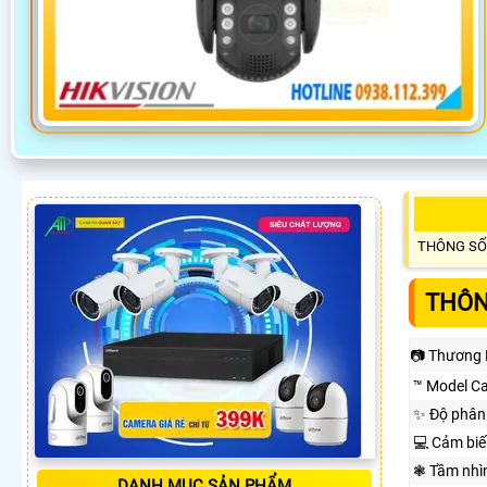
THÔNG SỐ
THÔN
📷 Thương 
™️ Model C
✨ Độ phân 
💻 Cảm biế
❃ Tầm nhì
DANH MỤC SẢN PHẨM