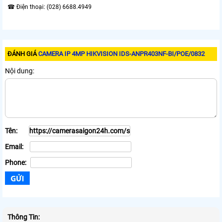
☎ Điện thoại: (028) 6688.4949
ĐÁNH GIÁ
CAMERA IP 4MP HIKVISION IDS-ANPR403NF-BI/POE/0832
Nội dung:
Tên:
Email:
Phone:
Thông Tin: