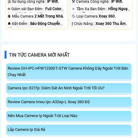
🕉️ Sử dụng công nghệ :
IP Wifi.
⚒ Camera Công nghệ :
IP Wifi.
❈ Giám sát Ban Đêm :
Full Color
🔅 Tầm Xa Ban Đêm :
Hồng Ngoại
20m Có Màu Ban Ðêm.
10m Hồng Ngoại Smart IR.
🐜 Mẫu Camera
2 Mắt Trong Nhà.
💦 Loại Camera
Xoay 360.
️🔔 Đặt Điểm :
Báo Động Chuyển
️ƒ Chức Năng :
Xoay 360 Thu Âm.
Động.
TIN TỨC CAMERA MỚI NHẤT
Review DH-IPC-HFW1230DT-STW Camera Không Dây Ngoài Trời Bán
Chạy Nhất
Camera Ipc-S21fp: Giám Sát An Ninh Ngoài Trời Tối Ưu?
Review Camera Imou Ipc-A32ep-L Xoay 360 Độ
Nên Mua Camera Ip Ngoài Trời Loại Nào
Lắp Camera Ip Giá Rẻ