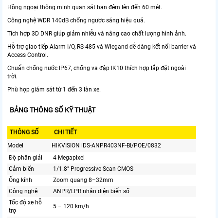
Hồng ngoại thông minh quan sát ban đêm lên đến 60 mét.
Công nghệ WDR 140dB chống ngược sáng hiệu quả.
Tích hợp 3D DNR giúp giảm nhiễu và nâng cao chất lượng hình ảnh.
Hỗ trợ giao tiếp Alarm I/O, RS-485 và Wiegand dễ dàng kết nối barrier và
Access Control.
Chuẩn chống nước IP67, chống va đập IK10 thích hợp lắp đặt ngoài
trời.
Phù hợp giám sát từ 1 đến 3 làn xe.
BẢNG THÔNG SỐ KỸ THUẬT
THÔNG SỐ
CHI TIẾT
Model
HIKVISION iDS-ANPR403NF-BI/POE/0832
Độ phân giải
4 Megapixel
Cảm biến
1/1.8" Progressive Scan CMOS
Ống kính
Zoom quang 8–32mm
Công nghệ
ANPR/LPR nhận diện biển số
Tốc độ xe hỗ
5 – 120 km/h
trợ