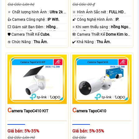
Giá Gốc: Liên hệ
Giá Gốc: 00 ₫
🔅 Chất lượng hình Ảnh :
Ultra 2k +
🔆 Hình Ảnh Sắc nét :
FULL HD
.
1080P .
👍 Camera Công nghệ :
IP Wifi.
🌠 Công Nghệ Hình Ảnh :
IP.
💥 Giám sát Ban Đêm :
Hồng
⭐ Khi xem thiếu sáng :
Hồng Ngoại
Ngoại 10m Hồng Ngoại SMD.
10m Hồng Ngoại SMD.
🛡 Camera Thiết Kế
Cube.
🕸️ Camera Thiết Kế
Dome Kim loại
+ Nhựa.
️☣️ Chức Năng :
Thu Âm.
️✔️ Khả Năng :
Thu Âm.
C
C
Amera TapoC410 KIT
Amera TapoC410
Giá bán: 5%-35%
Giá bán: 5%-35%
Giá Gốc: Liên Hệ
Giá Gốc: