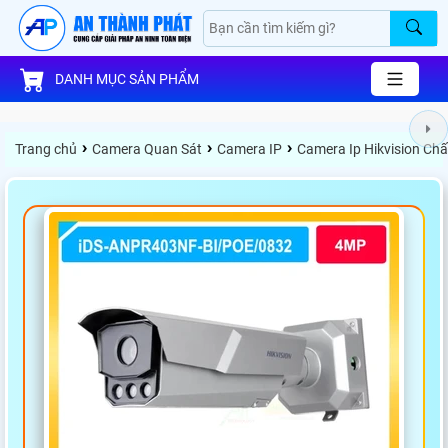
DANH MỤC SẢN PHẨM
›
›
›
Trang chủ
Camera Quan Sát
Camera IP
Camera Ip Hikvision Ch