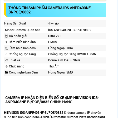
THÔNG TIN SẢN PHẨM CAMERA IDS-ANPR403NF-
BI/POE/0832
Hãng Sản Xuất
Hikvision
Model Camera Quan Sát
iDS-ANPR403NF-BI/POE/0832
🦉 Độ phân giải
Ultra 2k +
✴️ Cảm biến hình ảnh
CMOS
🌜 Tầm nhìn ban đêm
Hồng Ngoại 10m
♢ Chống ngược sáng
Chống Ngược Sáng DWDR 150db
🎨 Thiết kế
Dome Kim loại + Nhựa
👮 Chức năng
Thu Âm
🎑 Công nghệ ban đêm
Hồng Ngoại SMD
CAMERA IP NHẬN DIỆN BIỂN SỐ XE 4MP HIKVISION IDS-
ANPR403NF-BI/POE/0832 CHÍNH HÃNG
HIKVISION iDS-ANPR403NF-BI/POE/0832
là dòng camera IP chuyên
dụng tích hợp công nghệ
ANPR (Automatic Number Plate Recognition)