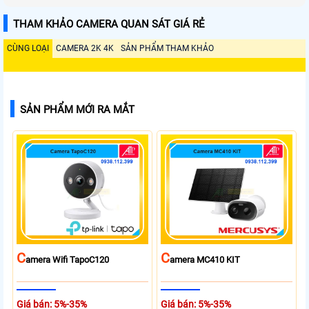
THAM KHẢO CAMERA QUAN SÁT GIÁ RẺ
CÙNG LOẠI
CAMERA 2K 4K
SẢN PHẨM THAM KHẢO
SẢN PHẨM MỚI RA MẮT
C
C
Amera Wifi TapoC120
Amera MC410 KIT
Giá bán: 5%-35%
Giá bán: 5%-35%