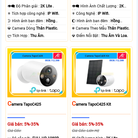
👁️‍🗨 Độ Phân giải :
2K Lite .
👁️‍🗨 Hình Ành Chất Lượng :
2K
Lite .
⚜️ Tích hợp công nghệ :
IP Wifi.
⚜️ Công Nghệ :
IP Wifi.
🌛 Hình ảnh ban đêm :
Hồng
🌔 Hình ảnh ban đêm :
Hồng
Ngoại 10m Có Màu Ban Ðêm.
Ngoại 10m Có Màu Ban Ðêm.
💎 Camera Dòng
Thân Plastic.
❄ Camera Theo Mẫu
Thân Plastic.
️ლ Tích Hợp :
Thu Âm.
️💎 Điểm Nỗi Bật :
Thu Âm Và Loa.
C
C
Amera TapoC425
Amera TapoC425 Kit
Giá bán: 5%-35%
Giá bán: 5%-35%
Giá Gốc:
Giá Gốc: Liên Hệ