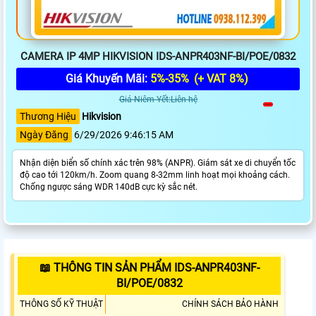
CAMERA IP 4MP HIKVISION IDS-ANPR403NF-BI/POE/0832
Giá Khuyến Mãi:
5%-35%
(+ VAT 8%)
Giá Niêm Yết:Liên hệ
Thương Hiệu
Hikvision
Ngày Đăng
6/29/2026 9:46:15 AM
Nhận diện biển số chính xác trên 98% (ANPR). Giám sát xe di chuyển tốc
độ cao tới 120km/h. Zoom quang 8-32mm linh hoạt mọi khoảng cách.
Chống ngược sáng WDR 140dB cực kỳ sắc nét.
📖 THÔNG TIN SẢN PHẨM IDS-ANPR403NF-
BI/POE/0832
THÔNG SỐ KỸ THUẬT
CHÍNH SÁCH BẢO HÀNH