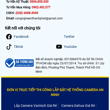
0906.855.330
Tư Vấn Kỹ Thuật:
0902.452.577
Tư Vấn Mua Hàng:
(028) 6688.4949
CSKH:
Email:
congngheanthanhphat@gmail.com
Kết nối với chúng tôi
Facebook
Twitter
Tiktok
Youtube
Mã số doanh nghiệp: 0312866570 do Sở Tài Chính
TP.HCM cấp ngày 23/07/2014. Trụ sở chính: 51 Lũy
Bán Bích, Phường Phú Thạnh, Thành Phố Hồ Chí
Minh
ĐƠN VỊ TRỰC TIẾP THI CÔNG LẮP ĐẶT HỆ THỐNG CAMERA AN
NINH
Lắp Camera Vantech Giá Rẻ
Camera Dahua Giá Rẻ