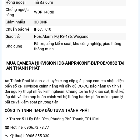
Hồng ngoại
Tối đa 60m
Chống ngược
WDR 140dB
sáng
Giảm nhiễu
3D DNR
Chuẩn bảo vệ
IP67, IK10
Giao tiếp
PoE, Alarm I/O, RS-485, Wiegand
Bãi xe, cổng kiểm soát, khu công nghiệp, giao thông
Ứng dụng
thông minh
MUA CAMERA HIKVISION IDS-ANPR403NF-BI/POE/0832 TẠI
AN THÀNH PHÁT
An Thành Phát là đơn vị chuyên cung cấp giải pháp camera nhận diện
biển số xe Hikvision chính hãng với đầy đủ CO-CQ, bảo hành uy tín và
đội ngũ kỹ thuật nhiều kinh nghiệm. Chúng tôi hỗ trợ khảo sát, thiết kế,
lắp đặt và tích hợp hoàn chỉnh với hệ thống barrier, phần mềm quản lý
bãi xe và kiểm soát phương tiện.
CÔNG TY TNHH TM-DV ĐẦU TƯ AN THÀNH PHÁT
📍 Trụ sở: 51 Lũy Bán Bích, Phường Phú Thạnh, TP.HCM
☎ Hotline: 0906.72.73.77
🔧 Kỹ thuật: 0906.855.330