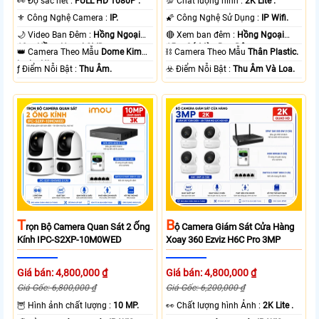
️👀 Độ sắc nét :
FULL HD 1080P .
💯 Chất lượng hình :
2K Lite .
⚜️ Công Nghệ Camera :
IP.
🌠 Công Nghệ Sử Dụng :
IP Wifi.
🌙 Video Ban Đêm :
Hồng Ngoại
🔴 Xem ban đêm :
Hồng Ngoại
10m Hồng Ngoại SMD.
15m Có Màu Ban Ðêm.
👑 Camera Theo Mẫu
Dome Kim
⛓ Camera Theo Mẫu
Thân Plastic.
loại + Nhựa.
️ƒ Điểm Nỗi Bật :
Thu Âm.
️☣️ Điểm Nỗi Bật :
Thu Âm Và Loa.
T
B
Rọn Bộ Camera Quan Sát 2 Ống
Ộ Camera Giám Sát Cửa Hàng
Kính IPC-S2XP-10M0WED
Xoay 360 Ezviz H6C Pro 3MP
Giá bán: 4,800,000 ₫
Giá bán: 4,800,000 ₫
Giá Gốc: 6,800,000 ₫
Giá Gốc: 6,200,000 ₫
🦉 Hình ảnh chất lượng :
10 MP.
️👀 Chất lượng hình Ảnh :
2K Lite .