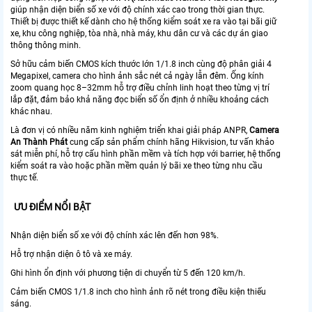
giúp nhận diện biển số xe với độ chính xác cao trong thời gian thực.
Thiết bị được thiết kế dành cho hệ thống kiểm soát xe ra vào tại bãi giữ
xe, khu công nghiệp, tòa nhà, nhà máy, khu dân cư và các dự án giao
thông thông minh.
Sở hữu cảm biến CMOS kích thước lớn 1/1.8 inch cùng độ phân giải 4
Megapixel, camera cho hình ảnh sắc nét cả ngày lẫn đêm. Ống kính
zoom quang học 8–32mm hỗ trợ điều chỉnh linh hoạt theo từng vị trí
lắp đặt, đảm bảo khả năng đọc biển số ổn định ở nhiều khoảng cách
khác nhau.
Là đơn vị có nhiều năm kinh nghiệm triển khai giải pháp ANPR,
Camera
An Thành Phát
cung cấp sản phẩm chính hãng Hikvision, tư vấn khảo
sát miễn phí, hỗ trợ cấu hình phần mềm và tích hợp với barrier, hệ thống
kiểm soát ra vào hoặc phần mềm quản lý bãi xe theo từng nhu cầu
thực tế.
ƯU ĐIỂM NỔI BẬT
Nhận diện biển số xe với độ chính xác lên đến hơn 98%.
Hỗ trợ nhận diện ô tô và xe máy.
Ghi hình ổn định với phương tiện di chuyển từ 5 đến 120 km/h.
Cảm biến CMOS 1/1.8 inch cho hình ảnh rõ nét trong điều kiện thiếu
sáng.