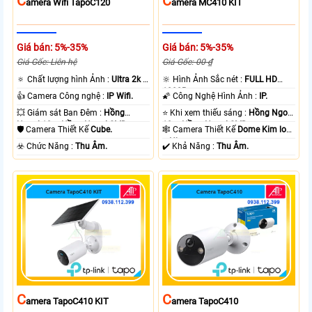
C
C
Amera Wifi TapoC120
Amera MC410 KIT
Giá bán: 5%-35%
Giá bán: 5%-35%
Giá Gốc: Liên hệ
Giá Gốc: 00 ₫
🔅 Chất lượng hình Ảnh :
Ultra 2k +
🔆 Hình Ảnh Sắc nét :
FULL HD
.
1080P .
👍 Camera Công nghệ :
IP Wifi.
🌠 Công Nghệ Hình Ảnh :
IP.
💥 Giám sát Ban Đêm :
Hồng
⭐ Khi xem thiếu sáng :
Hồng Ngoại
Ngoại 10m Hồng Ngoại SMD.
10m Hồng Ngoại SMD.
🛡 Camera Thiết Kế
Cube.
🕸️ Camera Thiết Kế
Dome Kim loại
+ Nhựa.
️☣️ Chức Năng :
Thu Âm.
️✔️ Khả Năng :
Thu Âm.
C
C
Amera TapoC410 KIT
Amera TapoC410