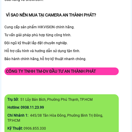
VÌ SAO NÊN MUA TẠI CAMERA AN THÀNH PHÁT?
Cung cấp sản phẩm HIKVISION chính hãng.
Tư vấn giải pháp phù hợp từng công trình.
Đội ngũ kỹ thuật lắp đặt chuyên nghiệp.
Hỗ trợ cấu hình và hướng dẫn sử dụng tận tình.
Bảo hành chính hãng, hỗ trợ kỹ thuật nhanh chóng.
CÔNG TY TNHH TM-DV ĐẦU TƯ AN THÀNH PHÁT
Trụ Sở:
51 Lũy Bán Bích, Phường Phú Thạnh, TP.HCM
Hotline: 0938.11.23.99
Chi Nhánh 1:
445/38 Tân Hòa Đông, Phường Bình Trị Đông,
TP.HCM
Kỹ Thuật:
0906.855.330