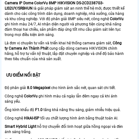
Camera IP Dome ColorVu 8MP HIKVISION DS-2CD2387G3-
LIS2UY/SRBHUN
là giải pháp giám sát an ninh thế hệ mới, được thiết kế
dành cho các công trình dân dụng, doanh nghiệp, nhà xưởng, cửa hàng
và khu công nghiệp. Với độ phân giải 8MP siêu nét, công nghệ
ColorVu
ghi hình màu 24/7, AI nhận diện người và phương tiện cùng khả năng
đàm thoại hai chiều, sản phẩm đáp ứng tốt nhu cầu giám sát liên tục
trong mọi điều kiện ánh sáng.
Là đơn vị chuyên tư vấn và triển khai hệ thống camera giám sát,
Công
ty Camera An Thành Phát
cung cấp dòng camera HIKVISION chính
hãng, hỗ trợ tư vấn kỹ thuật, lắp đặt chuyên nghiệp và chế độ bảo hành
theo tiêu chuẩn của nhà sản xuất.
ƯU ĐIỂM NỔI BẬT
Độ phân giải
8.0 Megapixel
cho hình ảnh sắc nét, quan sát chi tiết.
Công nghệ
ColorVu
ghi hình màu cả ngày lẫn đêm ngay cả khi ánh
sáng yếu.
Ống kính khẩu độ
F1.0
tăng khả năng thu sáng, giảm nhiễu hiệu quả.
Công nghệ
HikAI-ISP
tối ưu chất lượng hình ảnh bằng thuật toán AI.
Smart Hybrid Light
hỗ trợ chuyển đổi linh hoạt giữa hồng ngoại và đèn
ánh sáng trắng.