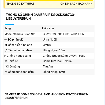
THÔNG SỐ KỸ THUẬT
CHÍNH SÁCH BẢO HÀNH
THÔNG SỐ CHÍNH CAMERA IP DS-2CD2387G3-
LIS2UY/SRBHUN
Hãng
Hikvision
Model Camera Quan Sát
DS-2CD2387G3-LIS2UY/SRBHUN
️👀 Độ phân giải
Ultra 4k 👍🏾
🔄 Cảm biến hình ảnh
CMOS
🌙 Tầm nhìn ban đêm
Hồng Ngoại 10m
🀄 Chống ngược sáng
Chống Ngược Sáng DWDR 150db
🎨 Thiết kế
Dome Kim loại + Nhựa
ƒ Chức năng
Thu Âm
🥇️ Công nghệ ban đêm
Hồng Ngoại SMD
CAMERA IP DOME COLORVU 8MP HIKVISION DS-2CD2387G3-
LIS2UY/SRBHUN