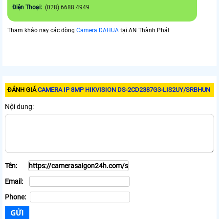
Điện Thoại:
(028) 6688.4949
Tham khảo nay các dòng
Camera DAHUA
tại AN Thành Phát
ĐÁNH GIÁ
CAMERA IP 8MP HIKVISION DS-2CD2387G3-LIS2UY/SRBHUN
Nội dung:
Tên:
Email:
Phone: