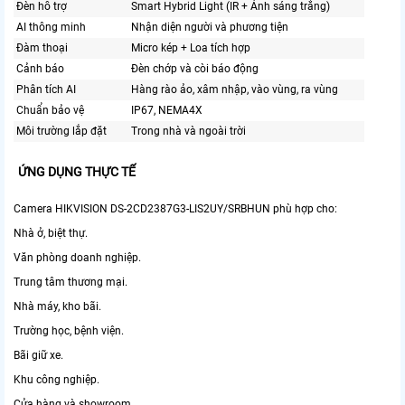
Đèn hỗ trợ
Smart Hybrid Light (IR + Ánh sáng trắng)
AI thông minh
Nhận diện người và phương tiện
Đàm thoại
Micro kép + Loa tích hợp
Cảnh báo
Đèn chớp và còi báo động
Phân tích AI
Hàng rào ảo, xâm nhập, vào vùng, ra vùng
Chuẩn bảo vệ
IP67, NEMA4X
Môi trường lắp đặt
Trong nhà và ngoài trời
ỨNG DỤNG THỰC TẾ
Camera HIKVISION DS-2CD2387G3-LIS2UY/SRBHUN phù hợp cho:
Nhà ở, biệt thự.
Văn phòng doanh nghiệp.
Trung tâm thương mại.
Nhà máy, kho bãi.
Trường học, bệnh viện.
Bãi giữ xe.
Khu công nghiệp.
Cửa hàng và showroom.