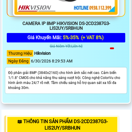
CAMERA IP 8MP HIKVISION DS-2CD2387G3-
LIS2UY/SRBHUN
Giá Khuyến Mãi:
5%-35%
(+ VAT 8%)
Giá Niêm Yết:Liên hệ
Thương Hiệu
Hikvision
Ngày Đăng
6/30/2026 8:29:53 AM
Độ phân giải 8MP (3840x2160) cho hình ảnh sắc nét cao. Cảm biến
1/1.8" CMOS cho khả năng thu sáng vượt trội. Công nghệ ColorVu cho
hình ảnh màu 24/7 rõ nét. Tầm chiếu sáng hỗ trợ quan sát xa tối đa
khoảng 30m.
📖 THÔNG TIN SẢN PHẨM DS-2CD2387G3-
LIS2UY/SRBHUN