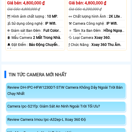
Giá bán: 4,800,000 ₫
Giá bán: 4,800,000 ₫
Giá Gốc: 6,800,000 ₫
Giá Gốc: 6,200,000 ₫
🦉 Hình ảnh chất lượng :
10 MP.
️👀 Chất lượng hình Ảnh :
2K Lite .
🕉️ Sử dụng công nghệ :
IP Wifi.
⚒ Camera Công nghệ :
IP Wifi.
❈ Giám sát Ban Đêm :
Full Color
🔅 Tầm Xa Ban Đêm :
Hồng Ngoại
20m Có Màu Ban Ðêm.
10m Hồng Ngoại Smart IR.
🐜 Mẫu Camera
2 Mắt Trong Nhà.
💦 Loại Camera
Xoay 360.
️🔔 Đặt Điểm :
Báo Động Chuyển
️ƒ Chức Năng :
Xoay 360 Thu Âm.
Động.
TIN TỨC CAMERA MỚI NHẤT
Review DH-IPC-HFW1230DT-STW Camera Không Dây Ngoài Trời Bán
Chạy Nhất
Camera Ipc-S21fp: Giám Sát An Ninh Ngoài Trời Tối Ưu?
Review Camera Imou Ipc-A32ep-L Xoay 360 Độ