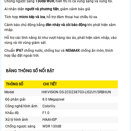
Chống ngược sáng
130dB WDR
, hiển thị rõ cả vùng sáng và vùng tối.
AI nhận diện
người và phương tiện
, giảm cảnh báo giả.
Tích hợp
micro kép và loa
, hỗ trợ đàm thoại hai chiều từ xa.
Cảnh báo chủ động bằng
đèn nháy và còi báo động
khi phát hiện xâm
nhập.
Hỗ trợ các tính năng AI như vượt hàng rào ảo, phát hiện xâm nhập, vào
vùng và rời vùng giám sát.
Chuẩn
IP67
chống nước, chống bụi và
NEMA4X
chống ăn mòn, thích
hợp lắp đặt ngoài trời.
BẢNG THÔNG SỐ NỔI BẬT
THÔNG SỐ
CHI TIẾT
Model
HIKVISION DS-2CD2387G3-LIS2UY/SRBHUN
Độ phân giải
8.0 Megapixel
Công nghệ hình ảnh
ColorVu
Khẩu độ
F1.0
Xử lý hình ảnh
HikAI-ISP
Chống ngược sáng
WDR 130dB