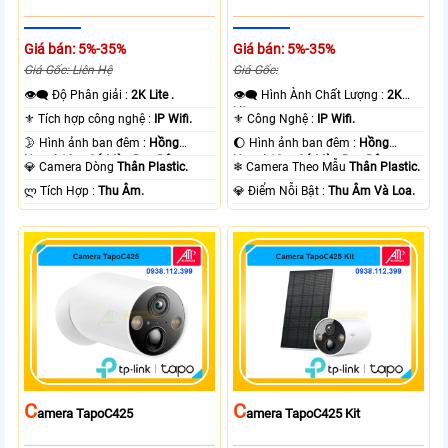
Giá bán: 5%-35%
Giá bán: 5%-35%
Giá Gốc: Liên Hệ
Giá Gốc:
👁️‍🗨 Độ Phân giải :
2K Lite .
👁️‍🗨 Hình Ành Chất Lượng :
2K
Lite .
⚜️ Tích hợp công nghệ :
IP Wifi.
⚜️ Công Nghệ :
IP Wifi.
🌛 Hình ảnh ban đêm :
Hồng
🌔 Hình ảnh ban đêm :
Hồng
Ngoại 10m Có Màu Ban Ðêm.
Ngoại 10m Có Màu Ban Ðêm.
💎 Camera Dòng
Thân Plastic.
❄ Camera Theo Mẫu
Thân Plastic.
️ლ Tích Hợp :
Thu Âm.
️💎 Điểm Nỗi Bật :
Thu Âm Và Loa.
C
C
Amera TapoC425
Amera TapoC425 Kit