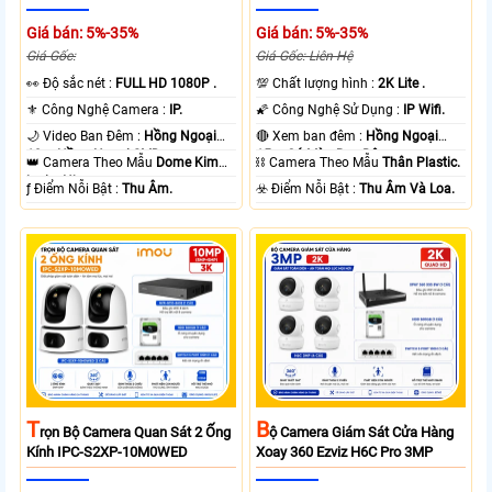
Giá bán: 5%-35%
Giá bán: 5%-35%
Giá Gốc:
Giá Gốc: Liên Hệ
️👀 Độ sắc nét :
FULL HD 1080P .
💯 Chất lượng hình :
2K Lite .
⚜️ Công Nghệ Camera :
IP.
🌠 Công Nghệ Sử Dụng :
IP Wifi.
🌙 Video Ban Đêm :
Hồng Ngoại
🔴 Xem ban đêm :
Hồng Ngoại
10m Hồng Ngoại SMD.
15m Có Màu Ban Ðêm.
👑 Camera Theo Mẫu
Dome Kim
⛓ Camera Theo Mẫu
Thân Plastic.
loại + Nhựa.
️ƒ Điểm Nỗi Bật :
Thu Âm.
️☣️ Điểm Nỗi Bật :
Thu Âm Và Loa.
T
B
Rọn Bộ Camera Quan Sát 2 Ống
Ộ Camera Giám Sát Cửa Hàng
Kính IPC-S2XP-10M0WED
Xoay 360 Ezviz H6C Pro 3MP