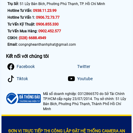
Trụ Sở:
51 Lũy Bán Bích, Phường Phú Thạnh, TP. Hồ Chí Minh
0938.11.23.99
Hotline Tư Vấn:
0906.72.73.77
Hotline Tư Vấn 1:
0906.855.330
Tư Vấn Kỹ Thuật:
0902.452.577
Tư Vấn Mua Hàng:
(028) 6688.4949
CSKH:
Email:
congngheanthanhphat@gmail.com
Kết nối với chúng tôi
Facebook
Twitter
Tiktok
Youtube
Mã số doanh nghiệp: 0312866570 do Sở Tài Chính
TP.HCM cấp ngày 23/07/2014. Trụ sở chính: 51 Lũy
Bán Bích, Phường Phú Thạnh, Thành Phố Hồ Chí
Minh
ĐƠN VỊ TRỰC TIẾP THI CÔNG LẮP ĐẶT HỆ THỐNG CAMERA AN