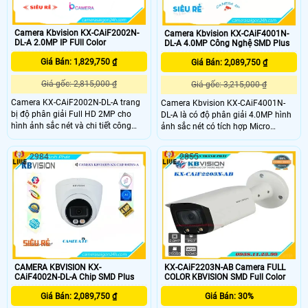
Camera Kbvision KX-CAiF2002N-
Camera Kbvision KX-CAiF4001N-
DL-A 2.0MP IP FUll Color
DL-A 4.0MP Công Nghệ SMD Plus
Giá Bán: 1,829,750 ₫
Giá Bán: 2,089,750 ₫
Giá gốc: 2,815,000 ₫
Giá gốc: 3,215,000 ₫
Camera KX-CAiF2002N-DL-A trang
Camera Kbvision KX-CAiF4001N-
bị độ phân giải Full HD 2MP cho
DL-A là có độ phân giải 4.0MP hình
hình ảnh sắc nét và chi tiết công
ảnh sắc nét có tích hợp Micro
nghệ tiên tiến giúp ghi lại hình ảnh
camera Kbvision KX-CAiF4001N-DL-
trong điều kiện ánh sáng yếu, đảm
A chất lượng cao chống ngược sáng
2984
2855
bảo không bỏ lỡ bất kỳ khoảnh khắc
DWDR tích hợp đèn LED trợ sáng với
quan trọng nào. camera kbvison
khoảng cách 30m camera hỗ trợ
KX-CAiF2002N-DL-A phù hợp lắp
tiêu chuẩn IP67 có thể lắp đặt
đặt bên trong nhà hay ngoài trời
camera cả trong nhà lẫn ngoài trời
cho nhà xưởng, kho bãi, bãi giữ xe.
CAMERA KBVISION KX-
KX-CAiF2203N-AB Camera FULL
CAiF4002N-DL-A Chip SMD Plus
COLOR KBVISION SMD Full Color
Giá Bán: 2,089,750 ₫
Giá Bán: 30%