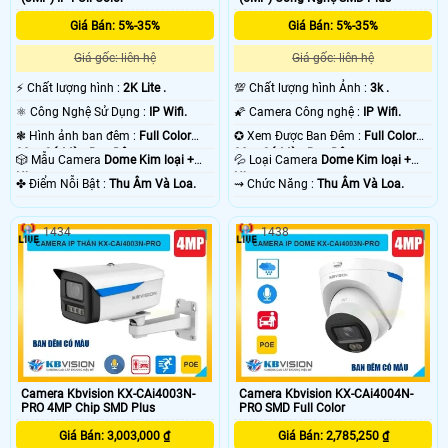
Giá Bán: 5%-35%
Giá Bán: 5%-35%
Giá gốc: liên hệ
Giá gốc: liên hệ
️⚡ Chất lượng hình :
2K Lite .
💯 Chất lượng hình Ảnh :
3k .
⚛️ Công Nghệ Sử Dụng :
IP Wifi.
🌠 Camera Công nghệ :
IP Wifi.
❃ Hình ảnh ban đêm :
Full Color
✪ Xem Được Ban Đêm :
Full Color
30m Có Màu Ban Ðêm.
30m Có Màu Ban Ðêm.
🎲 Mẫu Camera
Dome Kim loại +
💦 Loại Camera
Dome Kim loại +
Nhựa.
Nhựa.
️✤ Điểm Nỗi Bật :
Thu Âm Và Loa.
️⇝ Chức Năng :
Thu Âm Và Loa.
1434
1438
Camera Kbvision KX-CAi4003N-
Camera Kbvision KX-CAi4004N-
PRO 4MP Chip SMD Plus
PRO SMD Full Color
Giá Bán: 3,003,000 ₫
Giá Bán: 2,785,250 ₫