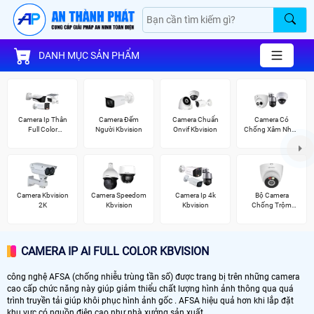
DANH MỤC SẢN PHẨM
Camera Ip Thân
Camera Đếm
Camera Chuẩn
Camera Có
Full Color
Người Kbvision
Onvif Kbvision
Chống Xâm Nhập
Kbvision
Kbvision
Camera Kbvision
Camera Speedom
Camera Ip 4k
Bộ Camera
2K
Kbvision
Kbvision
Chống Trộm
Kbvision
CAMERA IP AI FULL COLOR KBVISION
công nghệ AFSA (chống nhiễu trùng tần số) được trang bị trên những camera
cao cấp chức năng này giúp giảm thiểu chất lượng hình ảnh thông qua quá
trình truyền tải giúp khôi phục hình ảnh gốc . AFSA hiệu quả hơn khi lắp đặt
khu vực có nguồn điện cao như nhà xưởng sản xuất.