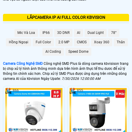
LẮPCAMERA IP AI FULL COLOR KBVISION
Mic Và Loa
IP66
3D DNR
AI
Dual Light
78°
Hồng Ngoại
Full Color
2.0 MP
CMOS
Xoay 360
Thân
AI Coding
Speed Dome
Camera Công Nghệ SMD
Công nghệ SMD Plus là dòng camera kbvisison trang
bị chip xử lý hình ảnh thông minh dựa trên hình ảnh thực tế thu dươc để xử lý
thông tin chính xác hơn. Chip xử lý SMD Plus được ứng dụng trên những dòng
camera AI của kbvision Ngày Upate:
7/30/2026 12:00:00 AM
866
855