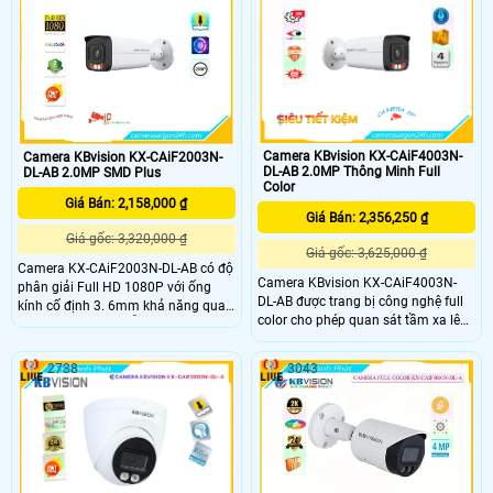
trong nhà xưởng, Camera có thân
nhất. Camera Kbvision KX-
kim loại chắc chắn. Công nghệ IP
CAiF4003SN-AB 4
POE giúp kết nối dễ dàng và thuận
tiện
Camera KBvision KX-CAiF4003N-
Camera KBvision KX-CAiF2003N-
DL-AB 2.0MP Thông Minh Full
DL-AB 2.0MP SMD Plus
Color
Giá Bán: 2,158,000 ₫
Giá Bán: 2,356,250 ₫
Giá gốc: 3,320,000 ₫
Giá gốc: 3,625,000 ₫
Camera KX-CAiF2003N-DL-AB có độ
Camera KBvision KX-CAiF4003N-
phân giải Full HD 1080P với ống
DL-AB được trang bị công nghệ full
kính cố định 3. 6mm khả năng quan
color cho phép quan sát tầm xa lên
sát rõ nét cả ngày lẫn đêm với đèn
đến 50 mét vào ban đêm. Camera
hồng ngoại thông minh có tầm
KX-CAiF4003N-DL-AB hỗ trợ các
quan sát lên đến 35m.
2738
3043
tính năng thông minh như phát hiện
chuyển động phát hiện khuôn mặt
phát hiện âm thanh phát hiện xâm
nhập