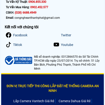
0906.855.330
Tư Vấn Kỹ Thuật:
0902.452.577
Tư Vấn Mua Hàng:
(028) 6688.4949
CSKH:
Email:
congngheanthanhphat@gmail.com
Kết nối với chúng tôi
Facebook
Twitter
Tiktok
Youtube
Mã số doanh nghiệp: 0312866570 do Sở Tài Chính
TP.HCM cấp ngày 23/07/2014. Trụ sở chính: 51 Lũy
Bán Bích, Phường Phú Thạnh, Thành Phố Hồ Chí
Minh
ĐƠN VỊ TRỰC TIẾP THI CÔNG LẮP ĐẶT HỆ THỐNG CAMERA AN
NINH
Lắp Camera Vantech Giá Rẻ
Camera Dahua Giá Rẻ