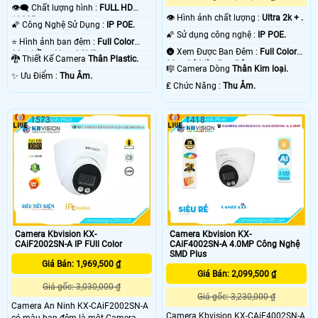
👁️‍🗨 Chất lượng hình :
FULL HD
👁 Hình ảnh chất lượng :
Ultra 2k + .
1080P .
🌠 Công Nghệ Sử Dụng :
IP POE.
🌠 Sử dụng công nghệ :
IP POE.
⭐ Hình ảnh ban đêm :
Full Color
🌚 Xem Được Ban Đêm :
Full Color
30m Hồng Ngoại SMD.
🐉️ Thiết Kế Camera
Thân Plastic.
30m Có Màu Ban Ðêm.
🎼️ Camera Dòng
Thân Kim loại.
️✨ Ưu Điểm :
Thu Âm.
️₤ Chức Năng :
Thu Âm.
1573
1418
Camera Kbvision KX-
Camera Kbvision KX-
CAiF2002SN-A IP FUll Color
CAiF4002SN-A 4.0MP Công Nghệ
SMD Plus
Giá Bán: 1,969,500 ₫
Giá Bán: 2,099,500 ₫
Giá gốc: 3,030,000 ₫
Giá gốc: 3,230,000 ₫
Camera An Ninh KX-CAiF2002SN-A
Camera Kbvision KX-CAiF4002SN-A