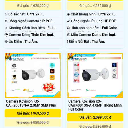
Giá gốc: 4,620,000 ₫
Giá gốc: 4,285,000 ₫
✨ Độ sắc nét :
Ultra 2k + .
☀️ Chất lượng hình :
Ultra 2k + .
⚙ Công Nghệ Camera :
IP POE.
🌠 Công Nghệ Sử Dụng :
IP POE.
🔅 Khoảng Cách Ban Đêm :
Full
✪ Hình ảnh ban đêm :
Full Color
Color 50m Có Màu Ban Ðêm.
30m Có Màu Ban Ðêm.
🐉️ Camera Dòng
Thân Kim loại.
🎼️ Mẫu Camera
Dome Kim loại.
️💎 Ưu Điểm :
Thu Âm.
️ƒ Điểm Nỗi Bật :
Thu Âm.
1541
1548
Camera Kbvision KX-
Camera Kbvision KX-
CAiF2001SN-A 2.0MP SMD Plus
CAiF4001SN-A 4.0MP Thông Minh
Full Color
Giá Bán: 1,969,500 ₫
Giá Bán: 2,099,500 ₫
Giá gốc: 3,030,000 ₫
Giá gốc: 3,230,000 ₫