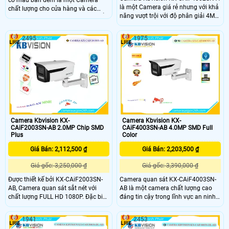
có màu ban đêm là một Camera
là một Camera giá rẻ nhưng với khả
chất lượng cho cửa hàng và các
năng vượt trội với độ phân giải 4MP
không gian khác. Với khả năng hiển
camera cho hình ảnh sắc nét và chi
thị màu sắc trực tiếp ban đêm và
tiết. Thiết kế nhỏ gọn và dễ dàng lắp
khoảng cách xem đến 30m, camera
2495
1975
đặt, giúp camera phù hợp với nhiều
này đáp ứng nhu cầu quan sát hiệu
không gian khác nhau. Đèn hồng
quả trong ánh sáng yếu
ngoại thông minh cho phép quan
sát trong bóng tối tới 30m
Camera Kbvision KX-
Camera Kbvision KX-
CAiF2003SN-AB 2.0MP Chip SMD
CAiF4003SN-AB 4.0MP SMD Full
Plus
Color
Giá Bán: 2,112,500 ₫
Giá Bán: 2,203,500 ₫
Giá gốc: 3,250,000 ₫
Giá gốc: 3,390,000 ₫
Được thiết kế bởi KX-CAiF2003SN-
Camera quan sát KX-CAiF4003SN-
AB, Camera quan sát sắt nét với
AB là một camera chất lượng cao
chất lượng FULL HD 1080P. Đặc biệt,
đáng tin cậy trong lĩnh vực an ninh
Camera này cung cấp màu sắc ban
với độ phân giải Full HD 1080p, nó
đêm với độ rõ nét đến 50m. Được
cung cấp hình ảnh sắc nét và chất
1941
2453
thiết kế đáp ứng yêu cầu lắp đặt
lượng cao đảm bảo giám sát tốt