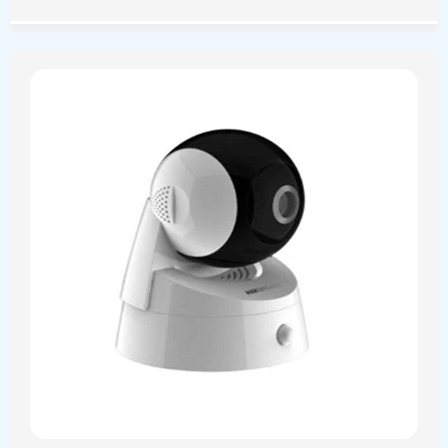
có nguồn gốc, xuất xứ rõ ràng để đảm bảo an toàn trong
quá trình giám sát.