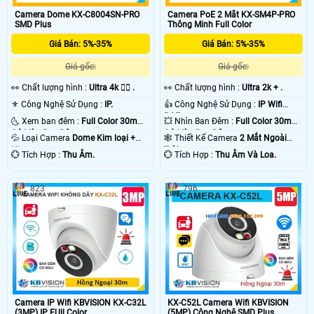
Camera Dome KX-C8004SN-PRO
Camera PoE 2 Mắt KX-SM4P-PRO
SMD Plus
Thông Minh Full Color
Giá Bán: 5%-35%
Giá Bán: 5%-35%
Giá gốc:
Giá gốc:
️👀 Chất lượng hình :
Ultra 4k 👍🏾 .
️👀 Chất lượng hình :
Ultra 2k + .
⚜️ Công Nghệ Sử Dụng :
IP.
👍 Công Nghệ Sử Dụng :
IP Wifi
POE.
🌜 Xem ban đêm :
Full Color 30m
💥 Nhìn Ban Đêm :
Full Color 30m
Có Màu Ban Ðêm.
Có Màu Ban Ðêm.
💦 Loại Camera
Dome Kim loại +
🕸️ Thiết Kế Camera
2 Mắt Ngoài
Nhựa.
Trời.
️💮 Tích Hợp :
Thu Âm.
️💮 Tích Hợp :
Thu Âm Và Loa.
823
796
Camera IP Wifi KBVISION KX-C32L
KX-C52L Camera Wifi KBVISION
(3MP) IP FUll Color
(5MP) Công Nghệ SMD Plus