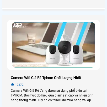
camera Hikvision luôn có mặt ở khắp mọi nơi nhằm đem
đến các giải pháp an ninh hiệu quả dễ dàng đến cho người
dùng.
Camera Wifi Giá Rẻ Tphcm Chất Lượng Nhất
17372
Camera Wifi Giá Rẻ đang được sử dụng phổ biến tại
TPHCM. Bởi mức độ hiệu quả giám sát cao và nhiều tính
năng thông minh. Tuy nhiên trước khi mua hàng và lắp
đặt chúng ta nên chọn các dòng camera wifi chính hãng