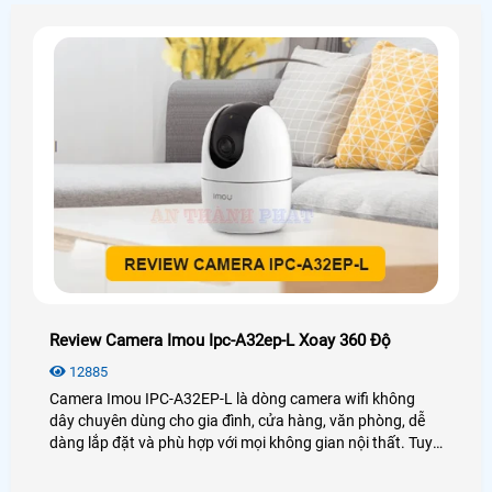
Review Camera Imou Ipc-A32ep-L Xoay 360 Độ
12885
Camera Imou IPC-A32EP-L là dòng camera wifi không
dây chuyên dùng cho gia đình, cửa hàng, văn phòng, dễ
dàng lắp đặt và phù hợp với mọi không gian nội thất. Tuy
mới được ra mắt nhưng camera IPC,A32EP,L đã để lại
nhiều ấn tượng với người dùng. Để biết thêm chi tiết mời