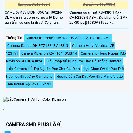
Giá gốc: 3,215,000 ₫
Giá gốc: 8,480,000 ₫
CAMERA KBVISION KX-CAiF4002N-
Camera quan sat KBVISION KX-
DL-A chính là dòng camera IP Dome
CAiF2203N-ABM , Độ phân giải 2MP
gắn trần có ống kính với độ phân
25/30fps@1080P (1920 x
giải 4MP 2K Full color giúp quan sát
1080),Chuẩn nén hình ảnh: H.265+
được hình ảnh rõ ràng và chất
và H.264+,Công nghệ Full-Color với
lượng. CAMERA KBVISION KX-
độ nhạy sáng 0.0015 Lux@F1
Thông Tin:
Camera IP Dome Hikvision DS-2CD3121G2-LIUF 2MP
CAiF4002N-DL-A hỗ trợ tiêu chuẩn
Camera Dahua DH-PTZ12248V-LR8-N
Camera Hdtvi Vantech VP-
IP67, có thể lắp đặt Camera cả
trong nhà lẫn ngoài trời
123TVI
Canera Kbvision KX-F16440MSPN
Camera Ip Hồng Ngoại 4Mp
Kbvision KH-DN4002A
Giải Pháp Sử Dụng Poe Cho Hệ Thống Camera
Lắp Camera Hỗ Trợ Nguồn Poe Cho Gia Đình
Lựa Chọn Swich Poe Thế
Nào Tốt Nhất Cho Camera Ip
Hướng Dẫn Cài Đặt Poe Nhà Mạng Viettel
Trên Router Rg-Eg2100-P V2
'
CAMERA SMD PLUS LÀ GÌ