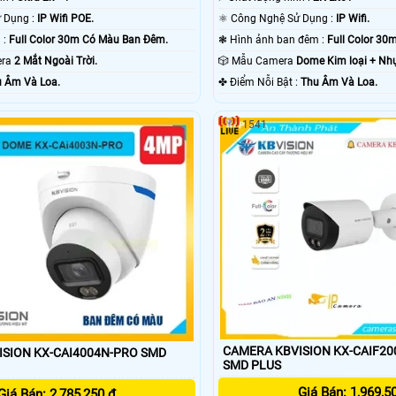
👍 Công Nghệ Sử Dụng :
IP Wifi POE.
⚛️ Công Nghệ Sử Dụng :
IP Wifi.
💥 Nhìn Ban Đêm :
Full Color 30m Có Màu Ban Ðêm.
❃ Hình ảnh ban đêm :
Full Color 3
mera
2 Mắt Ngoài Trời.
🎲 Mẫu Camera
Dome Kim loại + Nh
 Âm Và Loa.
️✤ Điểm Nỗi Bật :
Thu Âm Và Loa.
1541
CAMERA KBVISION KX-CAIF20
SION KX-CAI4004N-PRO SMD
SMD PLUS
Giá Bán: 1,969,5
Giá Bán: 2,785,250 ₫