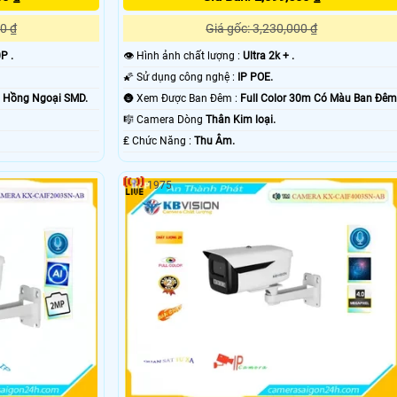
0 ₫
Giá gốc: 3,230,000 ₫
P .
👁 Hình ảnh chất lượng :
Ultra 2k + .
🌠 Sử dụng công nghệ :
IP POE.
m Hồng Ngoại SMD.
🌚 Xem Được Ban Đêm :
Full Color 30m Có Màu Ban Ðêm
🎼️ Camera Dòng
Thân Kim loại.
️₤ Chức Năng :
Thu Âm.
1975