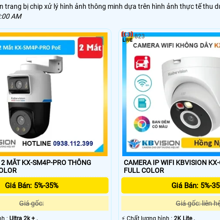
trang bị chip xử lý hình ảnh thông minh dựa trên hình ảnh thực tế thu d
0:00 AM
823
MẮT KX-SM4P-PRO THÔNG
CAMERA IP WIFI KBVISION KX-C
COLOR
FULL COLOR
Giá Bán: 5%-35%
Giá Bán: 5%-3
Giá gốc:
Giá gốc: liên h
ình :
Ultra 2k + .
️⚡ Chất lượng hình :
2K Lite .