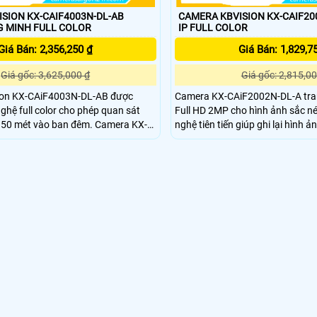
SION KX-CAIF4003N-DL-AB
CAMERA KBVISION KX-CAIF20
THÔNG MINH FULL COLOR
IP FULL COLOR
Giá Bán: 2,356,250 ₫
Giá Bán: 1,829,7
Giá gốc: 3,625,000 ₫
Giá gốc: 2,815,00
ion KX-CAiF4003N-DL-AB được
Camera KX-CAiF2002N-DL-A tran
nghệ full color cho phép quan sát
Full HD 2MP cho hình ảnh sắc nét
n 50 mét vào ban đêm. Camera KX-
nghệ tiên tiến giúp ghi lại hình ả
AB hỗ trợ các tính năng thông
ánh sáng yếu, đảm bảo không bỏ
 hiện chuyển động phát hiện khuôn
khắc quan trọng nào. camera kb
 âm thanh phát hiện xâm nhập
CAiF2002N-DL-A phù hợp lắp đặ
hay ngoài trời cho nhà xưởng, kho