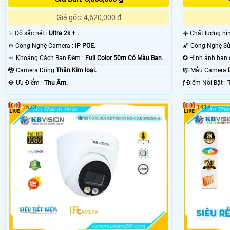
Giá gốc: 4,620,000 ₫
✨ Độ sắc nét :
Ultra 2k + .
☀️ Chất lượng hì
⚙ Công Nghệ Camera :
IP POE.
🔅 Khoảng Cách Ban Đêm :
Full Color 50m Có Màu Ban
Ðêm.
🐉️ Camera Dòng
Thân Kim loại.
🎼️ Mẫu Camera
️💎 Ưu Điểm :
Thu Âm.
️ƒ Điểm Nỗi Bật :
1573
1418