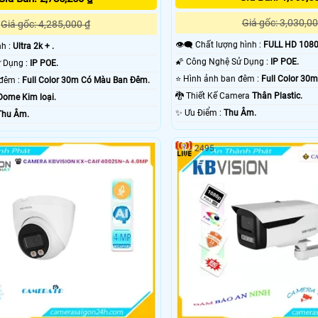
Giá gốc: 3,030,00
Giá gốc: 4,285,000 ₫
👁️‍🗨 Chất lượng hình :
FULL HD 1080
nh :
Ultra 2k + .
🌠 Công Nghệ Sử Dụng :
IP POE.
🌠 Công Nghệ Sử Dụng :
IP POE.
⭐ Hình ảnh ban đêm :
Full Color 30
✪ Hình ảnh ban đêm :
Full Color 30m Có Màu Ban Ðêm.
🐉️ Thiết Kế Camera
Thân Plastic.
Dome Kim loại.
️✨ Ưu Điểm :
Thu Âm.
Thu Âm.
2495