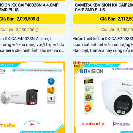
SION KX-CAIF4002SN-A 4.0MP
CAMERA KBVISION KX-CAIF20
SMD PLUS
CHIP SMD PLUS
Giá Bán: 2,099,500 ₫
Giá Bán: 2,112,5
Giá gốc: 3,230,000 ₫
Giá gốc: 3,250,00
on KX-CAiF4002SN-A là một
Được thiết kế bởi KX-CAiF2003
nhưng với khả năng vượt trội với độ
quan sát sắt nét với chất lượng
camera cho hình ảnh sắc nét và chi
Đặc biệt, Camera này cung cấp
với độ rõ nét đến 50m. Được thiết kế đáp ứng yêu
 với nhiều không gian khác nhau.
cầu lắp đặt trong nhà xưởng, C
2738
i thông minh cho phép quan sát
loại chắc chắn. Công nghệ IP POE giúp kết nối dễ
 tới 30m
dàng và thuận tiện