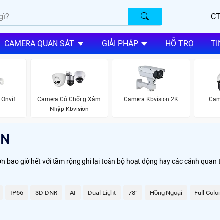
CT
CAMERA QUAN SÁT
GIẢI PHÁP
HỖ TRỢ
TI
Onvif
Camera Có Chống Xâm
Camera Kbvision 2K
Cam
Nhập Kbvision
ON
n bao giờ hết với tầm rộng ghi lại toàn bộ hoạt động hay các cảnh quan
IP66
3D DNR
AI
Dual Light
78°
Hồng Ngoại
Full Color