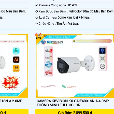
🌠 Camera Công nghệ :
IP Wifi.
0m Có Màu Ban Ðêm.
✪ Xem Được Ban Đêm :
Full Color 30m Có Màu Ban Ðêm
ựa.
💦 Loại Camera
Dome Kim loại + Nhựa.
️⇝ Chức Năng :
Thu Âm Và Loa.
1548
01SN-A 2.0MP
CAMERA KBVISION KX-CAIF4001SN-A 4.0MP
THÔNG MINH FULL COLOR
00 ₫
Giá Bán: 2,099,500 ₫