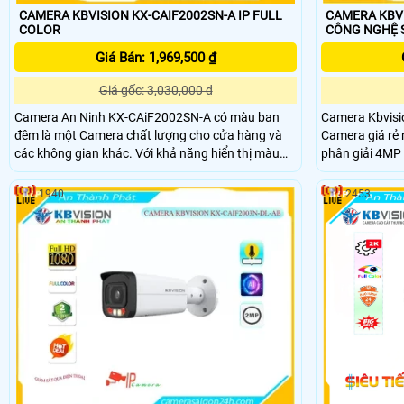
CAMERA KBVISION KX-CAIF2002SN-A IP FULL
CAMERA KBVI
COLOR
CÔNG NGHỆ 
Giá Bán: 1,969,500 ₫
Giá gốc: 3,030,000 ₫
Camera An Ninh KX-CAiF2002SN-A có màu ban
Camera Kbvisi
đêm là một Camera chất lượng cho cửa hàng và
Camera giá rẻ 
các không gian khác. Với khả năng hiển thị màu
phân giải 4MP 
sắc trực tiếp ban đêm và khoảng cách xem đến
tiết. Thiết kế nhỏ gọn và dễ dàng lắp đặt, giúp
30m, camera này đáp ứng nhu cầu quan sát hiệu
camera phù hợp
1940
2453
quả trong ánh sáng yếu
Đèn hồng ngoạ
trong bóng tối