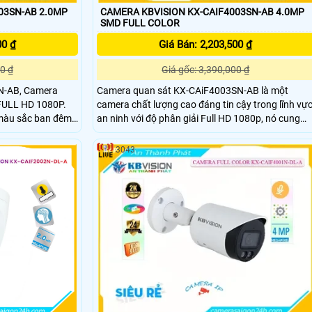
03SN-AB 2.0MP
CAMERA KBVISION KX-CAIF4003SN-AB 4.0MP
SMD FULL COLOR
00 ₫
Giá Bán: 2,203,500 ₫
0 ₫
Giá gốc: 3,390,000 ₫
SN-AB, Camera
Camera quan sát KX-CAiF4003SN-AB là một
 FULL HD 1080P.
camera chất lượng cao đáng tin cậy trong lĩnh vự
 màu sắc ban đêm
an ninh với độ phân giải Full HD 1080p, nó cung
cấp hình ảnh sắc nét và chất lượng cao đảm bảo
amera có thân kim
giám sát tốt nhất. Camera Kbvision KX-
3043
CAiF4003SN-AB 4