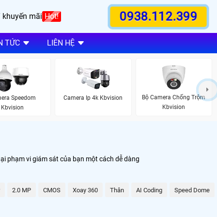
0938.112.399
 khuyến mãi
Hot!
N TỨC
LIÊN HỆ
Bộ Camera Chống Trộm
era Speedom
Camera Ip 4k Kbvision
Kbvision
Kbvision
 tại phạm vi giám sát của bạn một cách dễ dàng
2.0 MP
CMOS
Xoay 360
Thân
AI Coding
Speed Dome