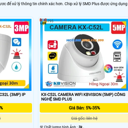
ươc để xử lý thông tin chính xác hơn. Chip xử lý SMD Plus được ứng dụng
795
32L (3MP) IP
KX-C52L CAMERA WIFI KBVISION (5MP) CÔNG
NGHỆ SMD PLUS
5%
Giá Bán: 5%-35%
ệ
Giá gốc: liên hệ
💯 Chất lượng hình Ảnh :
3k .