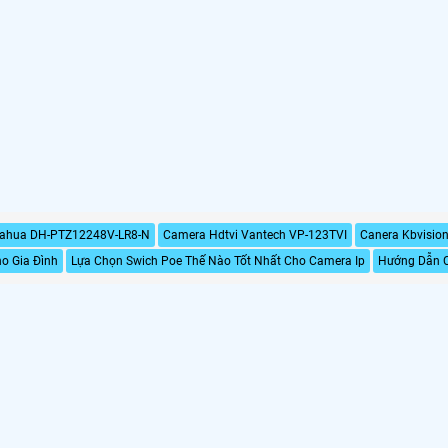
ahua DH-PTZ12248V-LR8-N
Camera Hdtvi Vantech VP-123TVI
Canera Kbvisi
o Gia Đình
Lựa Chọn Swich Poe Thế Nào Tốt Nhất Cho Camera Ip
Hướng Dẫn C