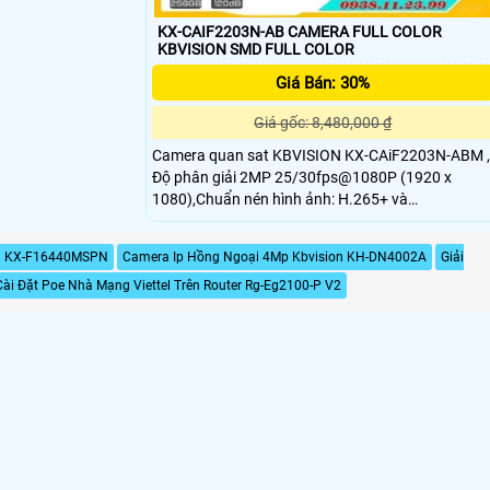
KX-CAIF2203N-AB CAMERA FULL COLOR
KBVISION SMD FULL COLOR
Giá Bán: 30%
Giá gốc: 8,480,000 ₫
Camera quan sat KBVISION KX-CAiF2203N-ABM ,
Độ phân giải 2MP 25/30fps@1080P (1920 x
1080),Chuẩn nén hình ảnh: H.265+ và
H.264+,Công nghệ Full-Color với độ nhạy sáng
0.0015 Lux@F1
on KX-F16440MSPN
Camera Ip Hồng Ngoại 4Mp Kbvision KH-DN4002A
Giải
ài Đặt Poe Nhà Mạng Viettel Trên Router Rg-Eg2100-P V2