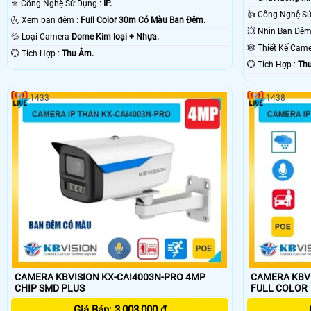
⚜️ Công Nghệ Sử Dụng :
IP.
🌜 Xem ban đêm :
Full Color 30m Có Màu Ban Ðêm.
💦 Loại Camera
Dome Kim loại + Nhựa.
🕸️ Thiết Kế Ca
️💮 Tích Hợp :
Thu Âm.
️💮 Tích Hợp :
Thu
1433
1438
CAMERA KBVISION KX-CAI4003N-PRO 4MP
CAMERA KBVI
CHIP SMD PLUS
FULL COLOR
Giá Bán: 3,003,000 ₫