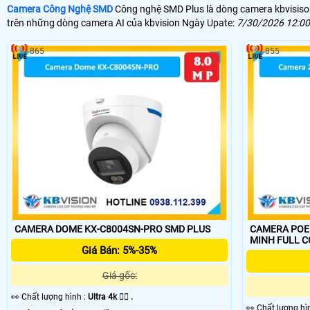
Camera Công Nghệ SMD
Công nghệ SMD Plus là dòng camera kbvisison 
trên những dòng camera AI của kbvision Ngày Upate:
7/30/2026 12:0
865
855
CAMERA DOME KX-C8004SN-PRO SMD PLUS
CAMERA POE 2 
MINH FULL 
Giá Bán: 5%-35%
Giá gốc:
️👀 Chất lượng hình :
Ultra 4k 👍🏾 .
️👀 Chất lượng h