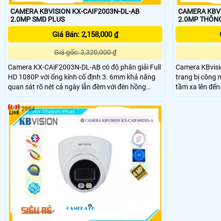
CAMERA KBVI
CAMERA KBVISION KX-CAIF2003N-DL-AB
2.0MP 
2.0MP SMD PLUS
Giá Bán: 2,158,000 ₫
Giá gốc: 3,320,000 ₫
Camera KBvis
Camera KX-CAiF2003N-DL-AB có độ phân giải Full
trang bị công 
HD 1080P với ống kính cố định 3. 6mm khả năng
tầm xa lên đế
quan sát rõ nét cả ngày lẫn đêm với đèn hồng
CAiF4003N-DL-
ngoại thông minh có tầm quan sát lên đến 35m.
minh như phát
2984
mặt phát hiện