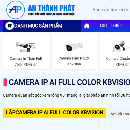
GIỚI THIỆU
DANH MỤC SẢN PHẨM
Camera Đếm Người
Camera Ip Thân Full
Camera Chuẩn 
Kbvision
Color Kbvision
Kbvision
CAMERA IP AI FULL COLOR KBVISI
Camera quan sát góc xem rộng 98° mang lại giải pháp an ninh tối ưu hơ
LẮPCAMERA IP AI FULL COLOR KBVISION
Mic Và Loa