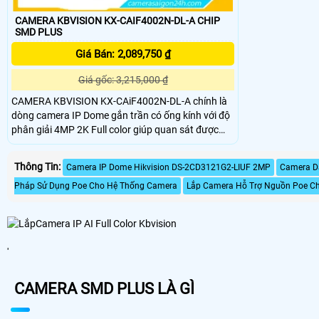
CAMERA KBVISION KX-CAIF4002N-DL-A CHIP
SMD PLUS
Giá Bán: 2,089,750 ₫
Giá gốc: 3,215,000 ₫
CAMERA KBVISION KX-CAiF4002N-DL-A chính là
dòng camera IP Dome gắn trần có ống kính với độ
phân giải 4MP 2K Full color giúp quan sát được
hình ảnh rõ ràng và chất lượng. CAMERA
KBVISION KX-CAiF4002N-DL-A hỗ trợ tiêu chuẩn
Thông Tin:
Camera IP Dome Hikvision DS-2CD3121G2-LIUF 2MP
Camera D
IP67, có thể lắp đặt Camera cả trong nhà lẫn ngoài
trời
Pháp Sử Dụng Poe Cho Hệ Thống Camera
Lắp Camera Hỗ Trợ Nguồn Poe Ch
'
CAMERA SMD PLUS LÀ GÌ