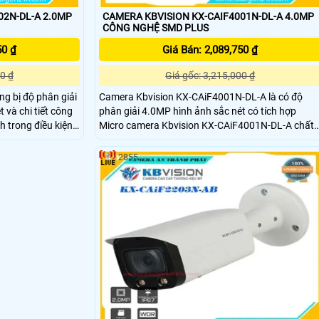
02N-DL-A 2.0MP
CAMERA KBVISION KX-CAIF4001N-DL-A 4.0MP
CÔNG NGHỆ SMD PLUS
50 ₫
Giá Bán: 2,089,750 ₫
0 ₫
Giá gốc: 3,215,000 ₫
g bị độ phân giải
Camera Kbvision KX-CAiF4001N-DL-A là có độ
 và chi tiết công
phân giải 4.0MP hình ảnh sắc nét có tích hợp
nh trong điều kiện
Micro camera Kbvision KX-CAiF4001N-DL-A chất
 lỡ bất kỳ khoảnh
lượng cao chống ngược sáng DWDR tích hợp đèn
vison KX-
LED trợ sáng với khoảng cách 30m camera hỗ trợ
2855
t bên trong nhà
tiêu chuẩn IP67 có thể lắp đặt camera cả trong
 bãi, bãi giữ xe.
nhà lẫn ngoài trời