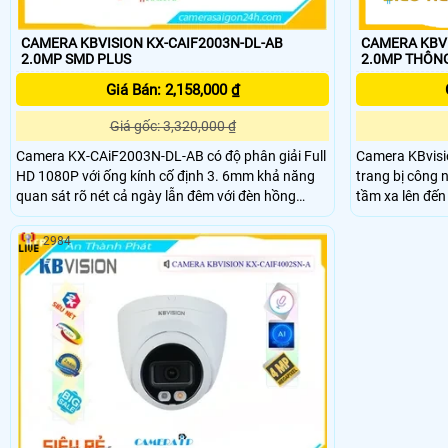
CAMERA KBVI
CAMERA KBVISION KX-CAIF2003N-DL-AB
2.0MP 
2.0MP SMD PLUS
Giá Bán: 2,158,000 ₫
Giá gốc: 3,320,000 ₫
Camera KBvis
Camera KX-CAiF2003N-DL-AB có độ phân giải Full
trang bị công 
HD 1080P với ống kính cố định 3. 6mm khả năng
tầm xa lên đế
quan sát rõ nét cả ngày lẫn đêm với đèn hồng
CAiF4003N-DL-
ngoại thông minh có tầm quan sát lên đến 35m.
minh như phát
2984
mặt phát hiện