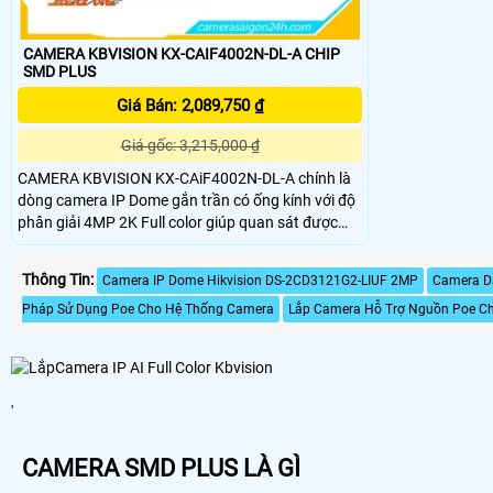
CAMERA KBVISION KX-CAIF4002N-DL-A CHIP
SMD PLUS
Giá Bán: 2,089,750 ₫
Giá gốc: 3,215,000 ₫
CAMERA KBVISION KX-CAiF4002N-DL-A chính là
dòng camera IP Dome gắn trần có ống kính với độ
phân giải 4MP 2K Full color giúp quan sát được
hình ảnh rõ ràng và chất lượng. CAMERA
KBVISION KX-CAiF4002N-DL-A hỗ trợ tiêu chuẩn
Thông Tin:
Camera IP Dome Hikvision DS-2CD3121G2-LIUF 2MP
Camera D
IP67, có thể lắp đặt Camera cả trong nhà lẫn ngoài
trời
Pháp Sử Dụng Poe Cho Hệ Thống Camera
Lắp Camera Hỗ Trợ Nguồn Poe Ch
'
CAMERA SMD PLUS LÀ GÌ