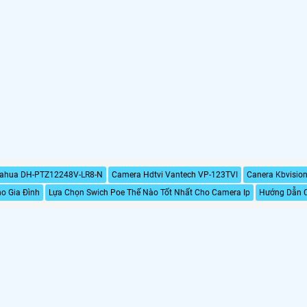
ahua DH-PTZ12248V-LR8-N
Camera Hdtvi Vantech VP-123TVI
Canera Kbvisi
o Gia Đình
Lựa Chọn Swich Poe Thế Nào Tốt Nhất Cho Camera Ip
Hướng Dẫn C