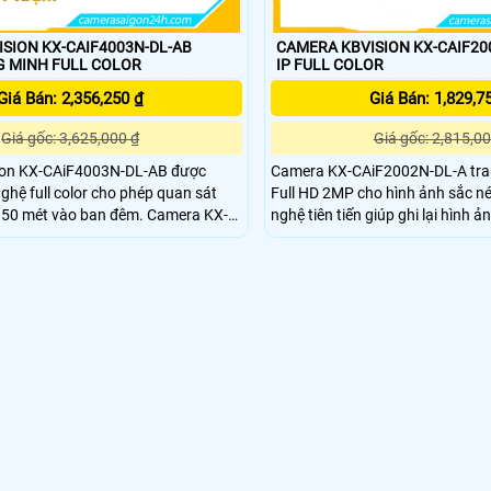
SION KX-CAIF4003N-DL-AB
CAMERA KBVISION KX-CAIF20
THÔNG MINH FULL COLOR
IP FULL COLOR
Giá Bán: 2,356,250 ₫
Giá Bán: 1,829,7
Giá gốc: 3,625,000 ₫
Giá gốc: 2,815,00
ion KX-CAiF4003N-DL-AB được
Camera KX-CAiF2002N-DL-A tran
nghệ full color cho phép quan sát
Full HD 2MP cho hình ảnh sắc nét
n 50 mét vào ban đêm. Camera KX-
nghệ tiên tiến giúp ghi lại hình ả
AB hỗ trợ các tính năng thông
ánh sáng yếu, đảm bảo không bỏ
 hiện chuyển động phát hiện khuôn
khắc quan trọng nào. camera kb
 âm thanh phát hiện xâm nhập
CAiF2002N-DL-A phù hợp lắp đặ
hay ngoài trời cho nhà xưởng, kho