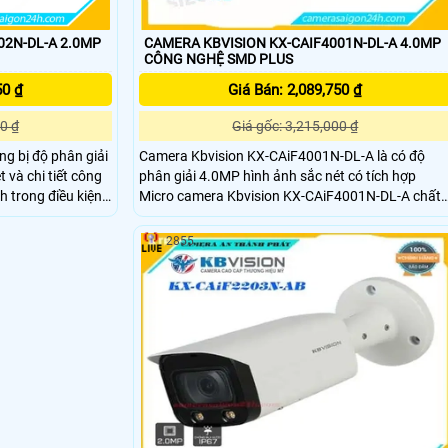
02N-DL-A 2.0MP
CAMERA KBVISION KX-CAIF4001N-DL-A 4.0MP
CÔNG NGHỆ SMD PLUS
50 ₫
Giá Bán: 2,089,750 ₫
0 ₫
Giá gốc: 3,215,000 ₫
g bị độ phân giải
Camera Kbvision KX-CAiF4001N-DL-A là có độ
 và chi tiết công
phân giải 4.0MP hình ảnh sắc nét có tích hợp
nh trong điều kiện
Micro camera Kbvision KX-CAiF4001N-DL-A chất
 lỡ bất kỳ khoảnh
lượng cao chống ngược sáng DWDR tích hợp đèn
vison KX-
LED trợ sáng với khoảng cách 30m camera hỗ trợ
2855
t bên trong nhà
tiêu chuẩn IP67 có thể lắp đặt camera cả trong
 bãi, bãi giữ xe.
nhà lẫn ngoài trời