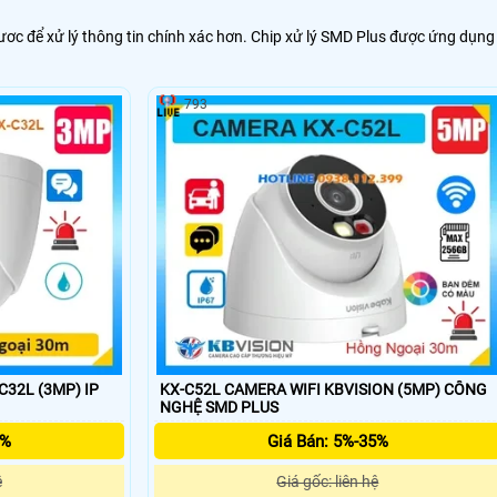
ươc để xử lý thông tin chính xác hơn. Chip xử lý SMD Plus được ứng dụng
793
32L (3MP) IP
KX-C52L CAMERA WIFI KBVISION (5MP) CÔNG
NGHỆ SMD PLUS
5%
Giá Bán: 5%-35%
ệ
Giá gốc: liên hệ