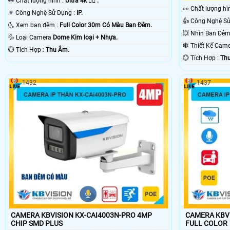
️👀 Chất lượng hình :
Ultra 4k 👍🏾 .
️👀 Chất lượng h
⚜️ Công Nghệ Sử Dụng :
IP.
🌜 Xem ban đêm :
Full Color 30m Có Màu Ban Ðêm.
💦 Loại Camera
Dome Kim loại + Nhựa.
🕸️ Thiết Kế Ca
️💮 Tích Hợp :
Thu Âm.
️💮 Tích Hợp :
Thu
1432
1437
CAMERA KBVISION KX-CAI4003N-PRO 4MP
CAMERA KBVI
CHIP SMD PLUS
FULL COLOR