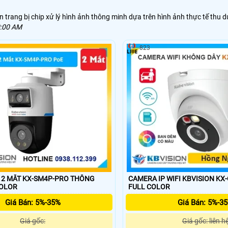
trang bị chip xử lý hình ảnh thông minh dựa trên hình ảnh thực tế thu d
0:00 AM
823
MẮT KX-SM4P-PRO THÔNG
CAMERA IP WIFI KBVISION KX-C
COLOR
FULL COLOR
Giá Bán: 5%-35%
Giá Bán: 5%-3
Giá gốc:
Giá gốc: liên h