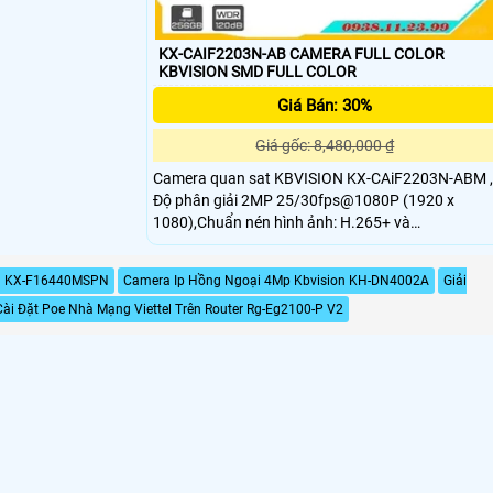
KX-CAIF2203N-AB CAMERA FULL COLOR
KBVISION SMD FULL COLOR
Giá Bán: 30%
Giá gốc: 8,480,000 ₫
Camera quan sat KBVISION KX-CAiF2203N-ABM ,
Độ phân giải 2MP 25/30fps@1080P (1920 x
1080),Chuẩn nén hình ảnh: H.265+ và
H.264+,Công nghệ Full-Color với độ nhạy sáng
0.0015 Lux@F1
on KX-F16440MSPN
Camera Ip Hồng Ngoại 4Mp Kbvision KH-DN4002A
Giải
ài Đặt Poe Nhà Mạng Viettel Trên Router Rg-Eg2100-P V2