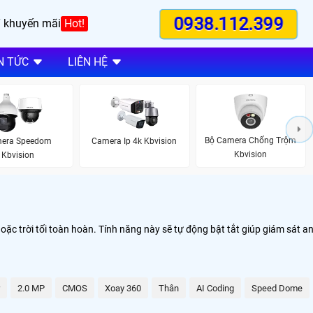
0938.112.399
 khuyến mãi
Hot!
N TỨC
LIÊN HỆ
Bộ Camera Chống Trộm
era Speedom
Camera Ip 4k Kbvision
Kbvision
Kbvision
oặc trời tối toàn hoàn. Tính năng này sẽ tự động bật tắt giúp giám sát a
2.0 MP
CMOS
Xoay 360
Thân
AI Coding
Speed Dome