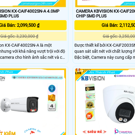
SION KX-CAIF4002SN-A 4.0MP
CAMERA KBVISION KX-CAIF20
SMD PLUS
CHIP SMD PLUS
Giá Bán: 2,099,500 ₫
Giá Bán: 2,112,5
Giá gốc: 3,230,000 ₫
Giá gốc: 3,250,00
on KX-CAiF4002SN-A là một
Được thiết kế bởi KX-CAiF2003
nhưng với khả năng vượt trội với độ
quan sát sắt nét với chất lượng
camera cho hình ảnh sắc nét và chi
Đặc biệt, Camera này cung cấp
với độ rõ nét đến 50m. Được thiết kế đáp ứng yêu
 với nhiều không gian khác nhau.
cầu lắp đặt trong nhà xưởng, C
2737
i thông minh cho phép quan sát
loại chắc chắn. Công nghệ IP POE giúp kết nối dễ
 tới 30m
dàng và thuận tiện