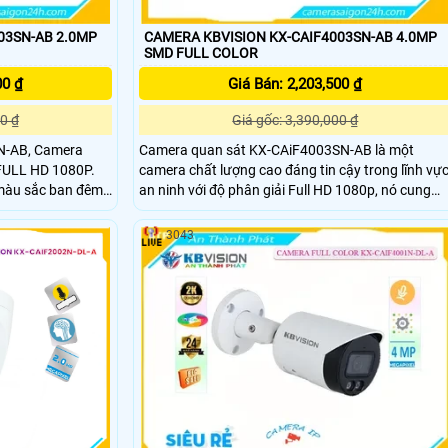
03SN-AB 2.0MP
CAMERA KBVISION KX-CAIF4003SN-AB 4.0MP
SMD FULL COLOR
00 ₫
Giá Bán: 2,203,500 ₫
0 ₫
Giá gốc: 3,390,000 ₫
SN-AB, Camera
Camera quan sát KX-CAiF4003SN-AB là một
 FULL HD 1080P.
camera chất lượng cao đáng tin cậy trong lĩnh vự
 màu sắc ban đêm
an ninh với độ phân giải Full HD 1080p, nó cung
cấp hình ảnh sắc nét và chất lượng cao đảm bảo
amera có thân kim
giám sát tốt nhất. Camera Kbvision KX-
3043
CAiF4003SN-AB 4