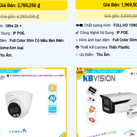
Giá Bán: 1,969,5
Giá Bán: 2,785,250 ₫
Giá gốc: 3,030,00
Giá gốc: 4,285,000 ₫
👁️‍🗨 Chất lượng hình :
FULL HD 1080
nh :
Ultra 2k + .
🌠 Công Nghệ Sử Dụng :
IP POE.
🌠 Công Nghệ Sử Dụng :
IP POE.
⭐ Hình ảnh ban đêm :
Full Color 30
✪ Hình ảnh ban đêm :
Full Color 30m Có Màu Ban Ðêm.
🐉️ Thiết Kế Camera
Thân Plastic.
Dome Kim loại.
️✨ Ưu Điểm :
Thu Âm.
Thu Âm.
2494