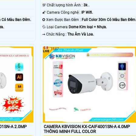
💯 Chất lượng hình Ảnh :
3k .
🌠 Camera Công nghệ :
IP Wifi.
0m Có Màu Ban Ðêm.
✪ Xem Được Ban Đêm :
Full Color 30m Có Màu Ban Ðêm
ựa.
💦 Loại Camera
Dome Kim loại + Nhựa.
️⇝ Chức Năng :
Thu Âm Và Loa.
1547
01SN-A 2.0MP
CAMERA KBVISION KX-CAIF4001SN-A 4.0MP
THÔNG MINH FULL COLOR