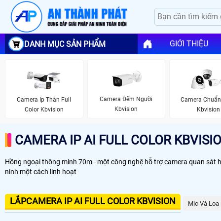
GIỚI THIỆU
DANH MỤC SẢN PHẨM
Camera Đếm Người
Camera Ip Thân Full
Camera Chuẩn 
Kbvision
Color Kbvision
Kbvision
CAMERA IP AI FULL COLOR KBVISI
Hồng ngoại thông minh 70m - một công nghệ hỗ trợ camera quan sát hình 
ninh một cách linh hoạt
LẮPCAMERA IP AI FULL COLOR KBVISION
Mic Và Loa