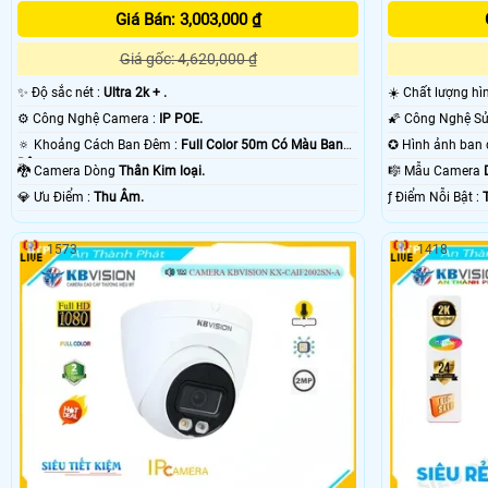
Giá Bán: 3,003,000 ₫
Giá gốc: 4,620,000 ₫
✨ Độ sắc nét :
Ultra 2k + .
☀️ Chất lượng hì
⚙ Công Nghệ Camera :
IP POE.
🔅 Khoảng Cách Ban Đêm :
Full Color 50m Có Màu Ban
Ðêm.
🐉️ Camera Dòng
Thân Kim loại.
🎼️ Mẫu Camera
️💎 Ưu Điểm :
Thu Âm.
️ƒ Điểm Nỗi Bật :
1573
1418