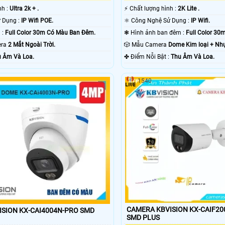
ình :
Ultra 2k + .
️⚡ Chất lượng hình :
2K Lite .
👍 Công Nghệ Sử Dụng :
IP Wifi POE.
⚛️ Công Nghệ Sử Dụng :
IP Wifi.
💥 Nhìn Ban Đêm :
Full Color 30m Có Màu Ban Ðêm.
❃ Hình ảnh ban đêm :
Full Color 3
mera
2 Mắt Ngoài Trời.
🎲 Mẫu Camera
Dome Kim loại + Nh
 Âm Và Loa.
️✤ Điểm Nỗi Bật :
Thu Âm Và Loa.
1540
CAMERA KBVISION KX-CAIF20
SION KX-CAI4004N-PRO SMD
SMD PLUS