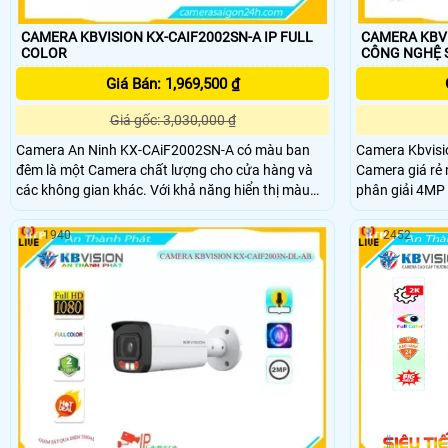
CAMERA KBVISION KX-CAIF2002SN-A IP FULL
CAMERA KBVI
COLOR
CÔNG NGHỆ 
Giá Bán: 1,969,500 ₫
Giá gốc: 3,030,000 ₫
Camera An Ninh KX-CAiF2002SN-A có màu ban
Camera Kbvisi
đêm là một Camera chất lượng cho cửa hàng và
Camera giá rẻ 
các không gian khác. Với khả năng hiển thị màu
phân giải 4MP 
sắc trực tiếp ban đêm và khoảng cách xem đến
tiết. Thiết kế nhỏ gọn và dễ dàng lắp đặt, giúp
30m, camera này đáp ứng nhu cầu quan sát hiệu
camera phù hợp
1940
2452
quả trong ánh sáng yếu
Đèn hồng ngoạ
trong bóng tối