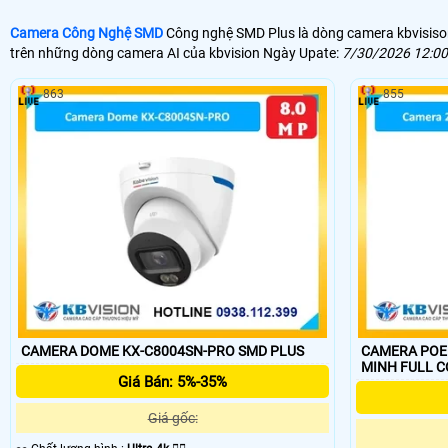
Camera Công Nghệ SMD
Công nghệ SMD Plus là dòng camera kbvisison 
trên những dòng camera AI của kbvision Ngày Upate:
7/30/2026 12:0
863
855
CAMERA DOME KX-C8004SN-PRO SMD PLUS
CAMERA POE 2 
MINH FULL 
Giá Bán: 5%-35%
Giá gốc: