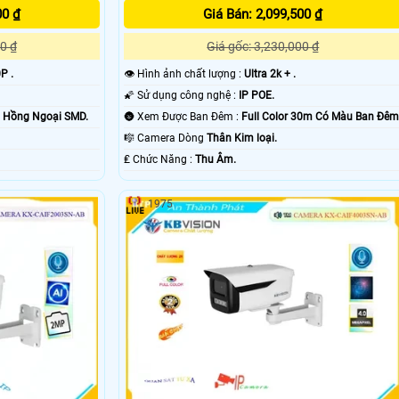
00 ₫
Giá Bán: 2,099,500 ₫
0 ₫
Giá gốc: 3,230,000 ₫
P .
👁 Hình ảnh chất lượng :
Ultra 2k + .
🌠 Sử dụng công nghệ :
IP POE.
m Hồng Ngoại SMD.
🌚 Xem Được Ban Đêm :
Full Color 30m Có Màu Ban Ðêm
🎼️ Camera Dòng
Thân Kim loại.
️₤ Chức Năng :
Thu Âm.
1975