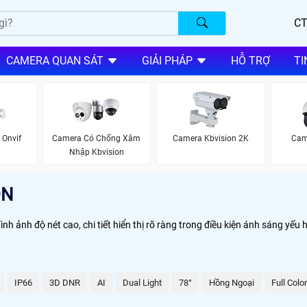
CT
CAMERA QUAN SÁT
GIẢI PHÁP
HỖ TRỢ
TI
Onvif
Camera Có Chống Xâm
Camera Kbvision 2K
Cam
Nhập Kbvision
ON
ảnh độ nét cao, chi tiết hiển thị rõ ràng trong điều kiện ánh sáng yếu h
IP66
3D DNR
AI
Dual Light
78°
Hồng Ngoại
Full Color