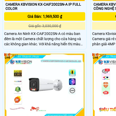
CAMERA KBVISION KX-CAIF2002SN-A IP FULL
CAMERA KBVI
COLOR
CÔNG NGHỆ 
Giá Bán: 1,969,500 ₫
Giá gốc: 3,030,000 ₫
Camera An Ninh KX-CAiF2002SN-A có màu ban
Camera Kbvisi
đêm là một Camera chất lượng cho cửa hàng và
Camera giá rẻ 
các không gian khác. Với khả năng hiển thị màu
phân giải 4MP 
sắc trực tiếp ban đêm và khoảng cách xem đến
tiết. Thiết kế nhỏ gọn và dễ dàng lắp đặt, giúp
30m, camera này đáp ứng nhu cầu quan sát hiệu
camera phù hợp
1941
2453
quả trong ánh sáng yếu
Đèn hồng ngoạ
trong bóng tối