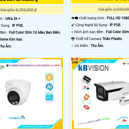
Giá gốc: 3,030,00
Giá gốc: 4,285,000 ₫
👁️‍🗨 Chất lượng hình :
FULL HD 1080
nh :
Ultra 2k + .
🌠 Công Nghệ Sử Dụng :
IP POE.
🌠 Công Nghệ Sử Dụng :
IP POE.
⭐ Hình ảnh ban đêm :
Full Color 30
✪ Hình ảnh ban đêm :
Full Color 30m Có Màu Ban Ðêm.
🐉️ Thiết Kế Camera
Thân Plastic.
Dome Kim loại.
️✨ Ưu Điểm :
Thu Âm.
Thu Âm.
2497