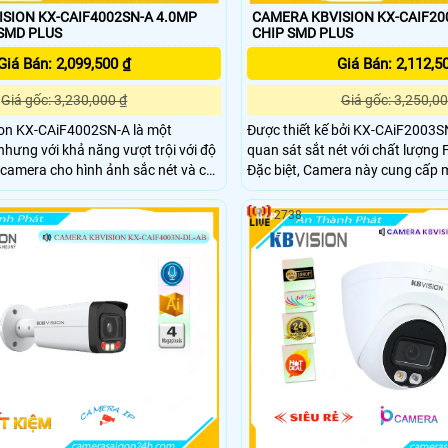
SION KX-CAIF4002SN-A 4.0MP
CAMERA KBVISION KX-CAIF20
SMD PLUS
CHIP SMD PLUS
Giá Bán: 2,099,500 ₫
Giá Bán: 2,112,5
Giá gốc: 3,230,000 ₫
Giá gốc: 3,250,00
on KX-CAiF4002SN-A là một
Được thiết kế bởi KX-CAiF2003
nhưng với khả năng vượt trội với độ
quan sát sắt nét với chất lượng
camera cho hình ảnh sắc nét và chi
Đặc biệt, Camera này cung cấp
với độ rõ nét đến 50m. Được thiết kế đáp ứng yêu
 với nhiều không gian khác nhau.
cầu lắp đặt trong nhà xưởng, C
2738
i thông minh cho phép quan sát
loại chắc chắn. Công nghệ IP POE giúp kết nối dễ
 tới 30m
dàng và thuận tiện