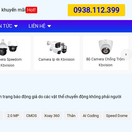
0938.112.399
 khuyến mãi
Hot!
N TỨC
LIÊN HỆ
Bộ Camera Chống Trộm
era Speedom
Camera Ip 4k Kbvision
Kbvision
Kbvision
nh trạng báo động giả do các vật thể chuyển động không phải người
2.0 MP
CMOS
Xoay 360
Thân
AI Coding
Speed Dome