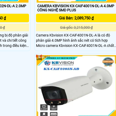
02N-DL-A 2.0MP
CAMERA KBVISION KX-CAIF4001N-DL-A 4.0MP
CÔNG NGHỆ SMD PLUS
50 ₫
Giá Bán: 2,089,750 ₫
0 ₫
Giá gốc: 3,215,000 ₫
g bị độ phân giải
Camera Kbvision KX-CAiF4001N-DL-A là có độ
 và chi tiết công
phân giải 4.0MP hình ảnh sắc nét có tích hợp
nh trong điều kiện
Micro camera Kbvision KX-CAiF4001N-DL-A chất
 lỡ bất kỳ khoảnh
lượng cao chống ngược sáng DWDR tích hợp đèn
vison KX-
LED trợ sáng với khoảng cách 30m camera hỗ trợ
2856
t bên trong nhà
tiêu chuẩn IP67 có thể lắp đặt camera cả trong
 bãi, bãi giữ xe.
nhà lẫn ngoài trời