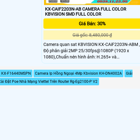
KX-CAIF2203N-AB CAMERA FULL COLOR
KBVISION SMD FULL COLOR
Giá Bán: 30%
Giá gốc: 8,480,000 ₫
Camera quan sat KBVISION KX-CAiF2203N-ABM ,
Độ phân giải 2MP 25/30fps@1080P (1920 x
1080),Chuẩn nén hình ảnh: H.265+ và
H.264+,Công nghệ Full-Color với độ nhạy sáng
0.0015 Lux@F1
on KX-F16440MSPN
Camera Ip Hồng Ngoại 4Mp Kbvision KH-DN4002A
Giải
ài Đặt Poe Nhà Mạng Viettel Trên Router Rg-Eg2100-P V2