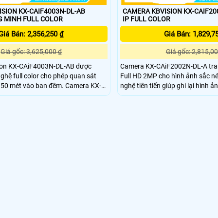
SION KX-CAIF4003N-DL-AB
CAMERA KBVISION KX-CAIF20
THÔNG MINH FULL COLOR
IP FULL COLOR
Giá Bán: 2,356,250 ₫
Giá Bán: 1,829,7
Giá gốc: 3,625,000 ₫
Giá gốc: 2,815,00
ion KX-CAiF4003N-DL-AB được
Camera KX-CAiF2002N-DL-A tran
nghệ full color cho phép quan sát
Full HD 2MP cho hình ảnh sắc nét
n 50 mét vào ban đêm. Camera KX-
nghệ tiên tiến giúp ghi lại hình ả
AB hỗ trợ các tính năng thông
ánh sáng yếu, đảm bảo không bỏ
 hiện chuyển động phát hiện khuôn
khắc quan trọng nào. camera kb
 âm thanh phát hiện xâm nhập
CAiF2002N-DL-A phù hợp lắp đặ
hay ngoài trời cho nhà xưởng, kho