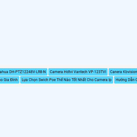
ahua DH-PTZ12248V-LR8-N
Camera Hdtvi Vantech VP-123TVI
Canera Kbvisi
o Gia Đình
Lựa Chọn Swich Poe Thế Nào Tốt Nhất Cho Camera Ip
Hướng Dẫn C