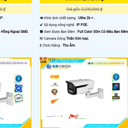
0 ₫
Giá gốc: 3,230,000 ₫
P .
👁 Hình ảnh chất lượng :
Ultra 2k + .
🌠 Sử dụng công nghệ :
IP POE.
m Hồng Ngoại SMD.
🌚 Xem Được Ban Đêm :
Full Color 30m Có Màu Ban Ðêm
🎼️ Camera Dòng
Thân Kim loại.
️₤ Chức Năng :
Thu Âm.
1975