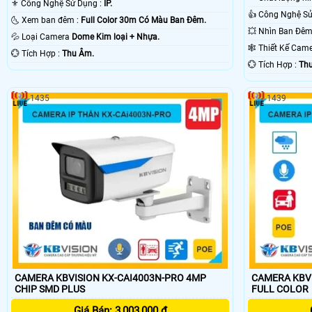
⚜️ Công Nghệ Sử Dụng :
IP.
🌜 Xem ban đêm :
Full Color 30m Có Màu Ban Ðêm.
💦 Loại Camera
Dome Kim loại + Nhựa.
🕸️ Thiết Kế Ca
️💮 Tích Hợp :
Thu Âm.
️💮 Tích Hợp :
Thu
1435
1439
CAMERA KBVISION KX-CAI4003N-PRO 4MP
CAMERA KBVI
CHIP SMD PLUS
FULL COLOR
Giá Bán: 3,003,000 ₫