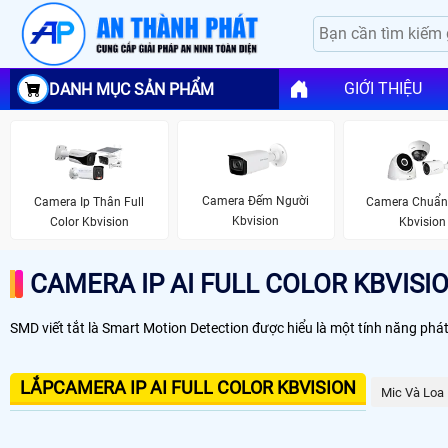
GIỚI THIỆU
DANH MỤC SẢN PHẨM
Camera Đếm Người
Camera Ip Thân Full
Camera Chuẩn 
Kbvision
Color Kbvision
Kbvision
CAMERA IP AI FULL COLOR KBVISI
SMD viết tắt là Smart Motion Detection được hiểu là một tính năng ph
LẮPCAMERA IP AI FULL COLOR KBVISION
Mic Và Loa