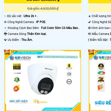
Giá gốc: 4,620,000 ₫
✨ Độ sắc nét :
Ultra 2k + .
☀️ Chất lượng hì
⚙ Công Nghệ Camera :
IP POE.
🔅 Khoảng Cách Ban Đêm :
Full Color 50m Có Màu Ban
Ðêm.
🐉️ Camera Dòng
Thân Kim loại.
🎼️ Mẫu Camera
️💎 Ưu Điểm :
Thu Âm.
️ƒ Điểm Nỗi Bật :
1574
1418