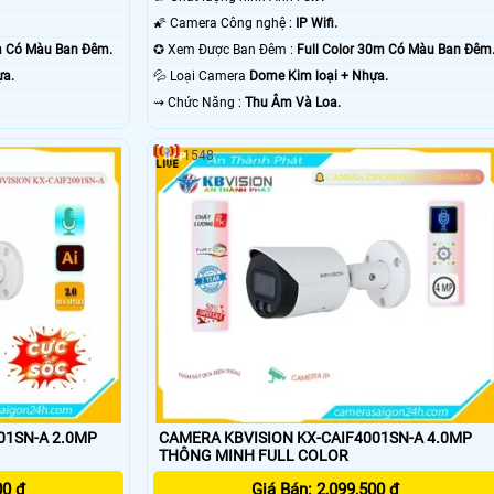
🌠 Camera Công nghệ :
IP Wifi.
0m Có Màu Ban Ðêm.
✪ Xem Được Ban Đêm :
Full Color 30m Có Màu Ban Ðêm
ựa.
💦 Loại Camera
Dome Kim loại + Nhựa.
️⇝ Chức Năng :
Thu Âm Và Loa.
1548
01SN-A 2.0MP
CAMERA KBVISION KX-CAIF4001SN-A 4.0MP
THÔNG MINH FULL COLOR
00 ₫
Giá Bán: 2,099,500 ₫