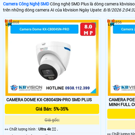
Camera Công Nghệ SMD
Công nghệ SMD Plus là dòng camera kbvisison 
trên những dòng camera AI của kbvision Ngày Upate:
8/8/2026 2:04:3
868
856
CAMERA DOME KX-C8004SN-PRO SMD PLUS
CAMERA POE 2 
MINH FULL 
Giá Bán: 5%-35%
Giá gốc:
️👀 Chất lượng hình :
Ultra 4k 👍🏾 .
️👀 Chất lượng h