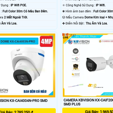
👍 Công Nghệ Sử Dụng :
IP Wifi POE.
⚛️ Công Nghệ Sử Dụng :
IP Wifi.
💥 Nhìn Ban Đêm :
Full Color 30m Có Màu Ban Ðêm.
❃ Hình ảnh ban đêm :
Full Color 3
mera
2 Mắt Ngoài Trời.
🎲 Mẫu Camera
Dome Kim loại + Nh
 Âm Và Loa.
️✤ Điểm Nỗi Bật :
Thu Âm Và Loa.
1541
CAMERA KBVISION KX-CAIF20
SION KX-CAI4004N-PRO SMD
SMD PLUS
Giá Bán: 1,969,5
Giá Bán: 2,785,250 ₫