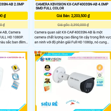
03SN-AB 2.0MP
CAMERA KBVISION KX-CAIF4003SN-AB 4.0MP
SMD FULL COLOR
00 ₫
Giá Bán: 2,203,500 ₫
0 ₫
Giá gốc: 3,390,000 ₫
SN-AB, Camera
Camera quan sát KX-CAiF4003SN-AB là một
 FULL HD 1080P.
camera chất lượng cao đáng tin cậy trong lĩnh vự
 màu sắc ban đêm
an ninh với độ phân giải Full HD 1080p, nó cung
cấp hình ảnh sắc nét và chất lượng cao đảm bảo
amera có thân kim
giám sát tốt nhất. Camera Kbvision KX-
3043
CAiF4003SN-AB 4