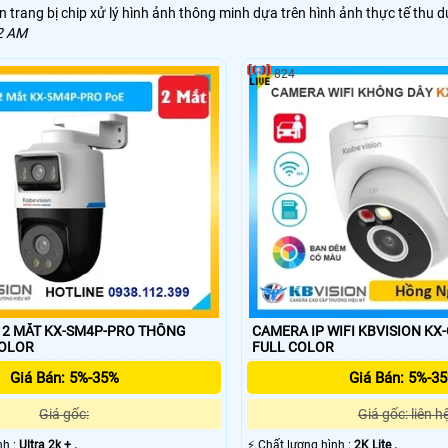
trang bị chip xử lý hình ảnh thông minh dựa trên hình ảnh thực tế thu d
2 AM
824
MẮT KX-SM4P-PRO THÔNG
CAMERA IP WIFI KBVISION KX-C
COLOR
FULL COLOR
Giá Bán: 5%-35%
Giá Bán: 5%-3
Giá gốc:
Giá gốc: liên h
ình :
Ultra 2k + .
️⚡ Chất lượng hình :
2K Lite .