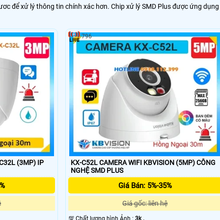
ươc để xử lý thông tin chính xác hơn. Chip xử lý SMD Plus được ứng dụng
796
32L (3MP) IP
KX-C52L CAMERA WIFI KBVISION (5MP) CÔNG
NGHỆ SMD PLUS
5%
Giá Bán: 5%-35%
ệ
Giá gốc: liên hệ
💯 Chất lượng hình Ảnh :
3k .