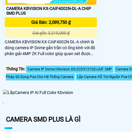
CAMERA KBVISION KX-CAIF4002N-DL-A CHIP
SMD PLUS
Giá Bán: 2,089,750 ₫
Giá gốc: 3,215,000 ₫
CAMERA KBVISION KX-CAiF4002N-DL-A chính là
dòng camera IP Dome gắn trần có ống kính với độ
phân giải 4MP 2K Full color giúp quan sát được
hình ảnh rõ ràng và chất lượng. CAMERA
KBVISION KX-CAiF4002N-DL-A hỗ trợ tiêu chuẩn
Thông Tin:
Camera IP Dome Hikvision DS-2CD3121G2-LIUF 2MP
Camera D
IP67, có thể lắp đặt Camera cả trong nhà lẫn ngoài
trời
Pháp Sử Dụng Poe Cho Hệ Thống Camera
Lắp Camera Hỗ Trợ Nguồn Poe Ch
'
CAMERA SMD PLUS LÀ GÌ