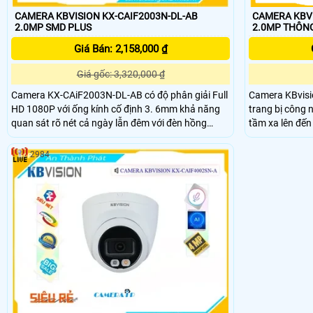
CAMERA KBVI
CAMERA KBVISION KX-CAIF2003N-DL-AB
2.0MP 
2.0MP SMD PLUS
Giá Bán: 2,158,000 ₫
Giá gốc: 3,320,000 ₫
Camera KBvis
Camera KX-CAiF2003N-DL-AB có độ phân giải Full
trang bị công 
HD 1080P với ống kính cố định 3. 6mm khả năng
tầm xa lên đế
quan sát rõ nét cả ngày lẫn đêm với đèn hồng
CAiF4003N-DL-
ngoại thông minh có tầm quan sát lên đến 35m.
minh như phát
2984
mặt phát hiện