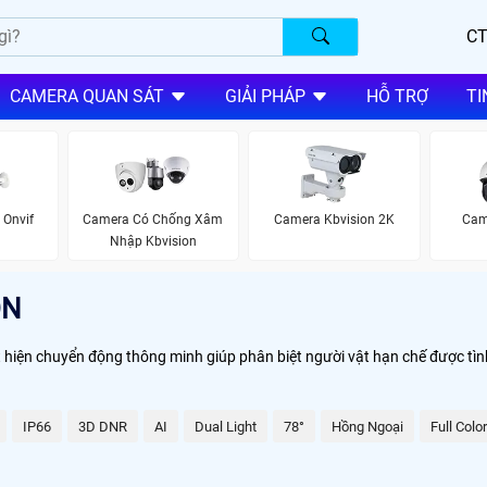
CT
CAMERA QUAN SÁT
GIẢI PHÁP
HỖ TRỢ
TI
Onvif
Camera Có Chống Xâm
Camera Kbvision 2K
Cam
Nhập Kbvision
ON
át hiện chuyển động thông minh giúp phân biệt người vật hạn chế được tì
IP66
3D DNR
AI
Dual Light
78°
Hồng Ngoại
Full Color