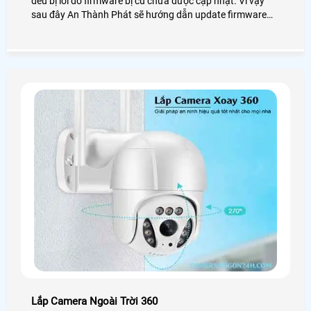
đều bị lỗi do firmware bị cũ chưa được cập nhật. Vì vậy
sau đây An Thành Phát sẽ hướng dẫn update firmware
đầu ghi hình KX-7104TD5 một cách chi tiết nhất dành cho
bạn.
Lắp Camera Ngoài Trời 360