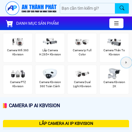
DANH MỤC SẢN PHẨM
Camera Wifi 360
Lắp Camera
Camera Ip Full
Camera Thân To
Kbvision
H.265+ Kbvision
Color
Kbvision
Camera PTZ
Camera Kbvision
Camera Dual
Camera Kbvision
Kbvision
360 Toàn Cảnh
Light Kbvision
2K
CAMERA IP AI KBVISION
LẮP CAMERA AI IP KBVISION