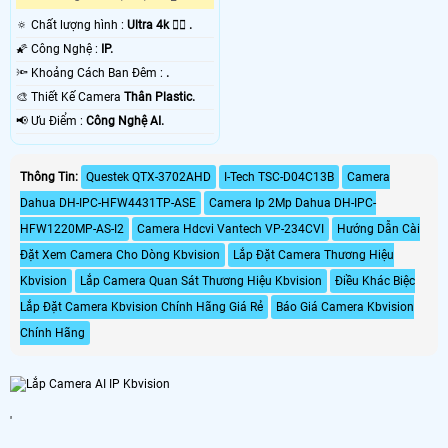
🔅 Chất lượng hình :
Ultra 4k 👍🏾 .
🌠 Công Nghệ :
IP.
🔦 Khoảng Cách Ban Đêm :
.
🎨 Thiết Kế Camera
Thân Plastic.
️📢 Ưu Điểm :
Công Nghệ AI.
Thông Tin:
Questek QTX-3702AHD
I-Tech TSC-D04C13B
Camera
Dahua DH-IPC-HFW4431TP-ASE
Camera Ip 2Mp Dahua DH-IPC-
HFW1220MP-AS-I2
Camera Hdcvi Vantech VP-234CVI
Hướng Dẫn Cài
Đặt Xem Camera Cho Dòng Kbvision
Lắp Đặt Camera Thương Hiệu
Kbvision
Lắp Camera Quan Sát Thương Hiệu Kbvision
Điều Khác Biệc
Lắp Đặt Camera Kbvision Chính Hãng Giá Rẻ
Báo Giá Camera Kbvision
Chính Hãng
'