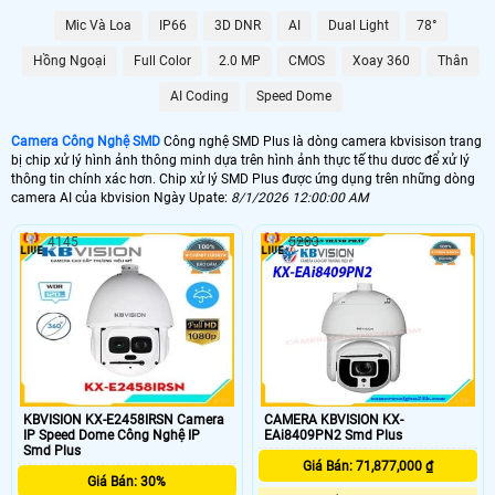
Mic Và Loa
IP66
3D DNR
AI
Dual Light
78°
Hồng Ngoại
Full Color
2.0 MP
CMOS
Xoay 360
Thân
AI Coding
Speed Dome
Camera Công Nghệ SMD
Công nghệ SMD Plus là dòng camera kbvisison trang
bị chip xử lý hình ảnh thông minh dựa trên hình ảnh thực tế thu dươc để xử lý
thông tin chính xác hơn. Chip xử lý SMD Plus được ứng dụng trên những dòng
camera AI của kbvision Ngày Upate:
8/1/2026 12:00:00 AM
4145
5203
KBVISION KX-E2458IRSN Camera
CAMERA KBVISION KX-
IP Speed Dome Công Nghệ IP
EAi8409PN2 Smd Plus
Smd Plus
Giá Bán: 71,877,000 ₫
Giá Bán: 30%