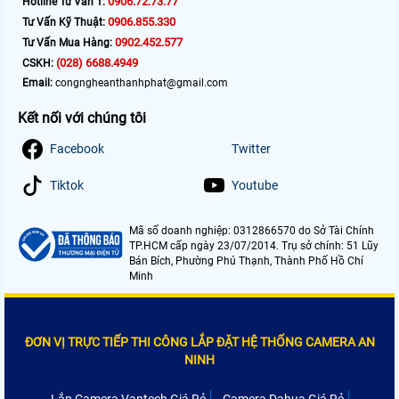
0906.72.73.77
Hotline Tư Vấn 1:
0906.855.330
Tư Vấn Kỹ Thuật:
0902.452.577
Tư Vấn Mua Hàng:
(028) 6688.4949
CSKH:
Email:
congngheanthanhphat@gmail.com
Kết nối với chúng tôi
Facebook
Twitter
Tiktok
Youtube
Mã số doanh nghiệp: 0312866570 do Sở Tài Chính
TP.HCM cấp ngày 23/07/2014. Trụ sở chính: 51 Lũy
Bán Bích, Phường Phú Thạnh, Thành Phố Hồ Chí
Minh
ĐƠN VỊ TRỰC TIẾP THI CÔNG LẮP ĐẶT HỆ THỐNG CAMERA AN
NINH