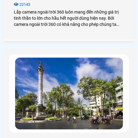
22143
Lắp camera ngoài trời 360 luôn mang đến những giá trị
tinh thần to lớn cho hầu hết người dùng hiện nay. Bởi
camera ngoài trời 360 có khả năng cho phép chúng ta
giám sát toàn cảnh bên ngoài ngôi nhà bạn một cách sắc
nét rõ ràng. Ngoài ra còn bảo vệ gia đình bạn tránh khỏi
những tên tội phạm nguy hiểm có ý định đột nhập vào
ngôi nhà bạn