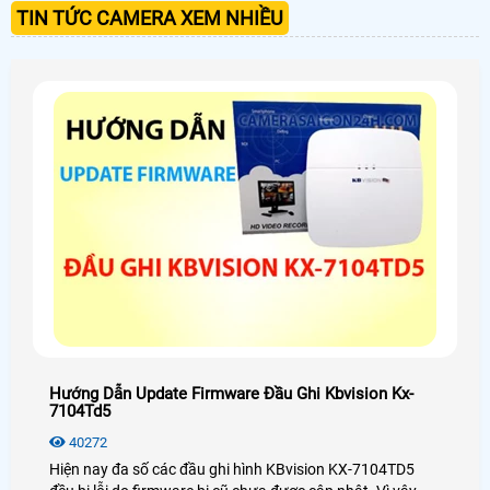
TIN TỨC CAMERA XEM NHIỀU
Hướng Dẫn Update Firmware Đầu Ghi Kbvision Kx-
7104Td5
40272
Hiện nay đa số các đầu ghi hình KBvision KX-7104TD5