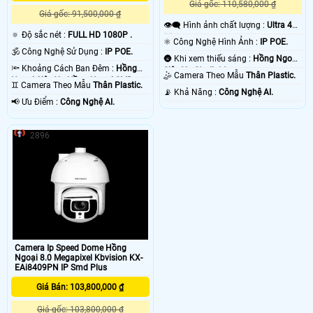
Giá gốc: 110,580,000 ₫
Giá gốc: 91,500,000 ₫
👁️‍🗨 Hình ảnh chất lượng :
Ultra 4k
🔅 Độ sắc nét :
FULL HD 1080P .
👍🏾 .
⚛️ Công Nghệ Hình Ảnh :
IP POE.
🕉️ Công Nghệ Sử Dụng :
IP POE.
🌚 Khi xem thiếu sáng :
Hồng Ngoại
🔦 Khoảng Cách Ban Đêm :
Hồng
Siêu Xa Starlight.
🤹 Camera Theo Mẫu
Thân Plastic.
Ngoại Siêu Xa Hồng Ngoại SMD.
♊ Camera Theo Mẫu
Thân Plastic.
️📡 Khả Năng :
Công Nghệ AI.
️📢 Ưu Điểm :
Công Nghệ AI.
2896
Camera Ip Speed Dome Hồng
Ngoại 8.0 Megapixel Kbvision KX-
EAi8409PN IP Smd Plus
Giá Bán: 103,800,000 ₫
Giá gốc: 103,800,000 ₫