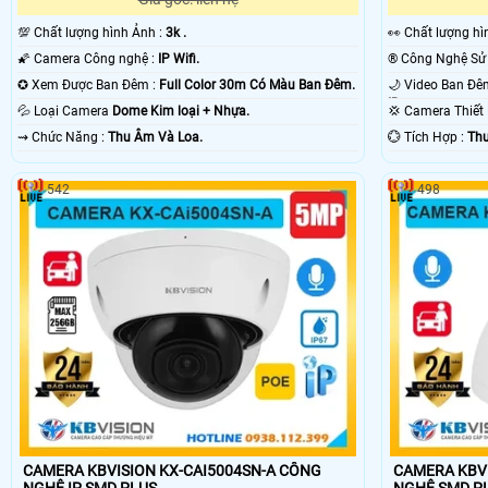
💯 Chất lượng hình Ảnh :
3k .
️👀 Chất lượng h
🌠 Camera Công nghệ :
IP Wifi.
✪ Xem Được Ban Đêm :
Full Color 30m Có Màu Ban Ðêm.
IR.
💦 Loại Camera
Dome Kim loại + Nhựa.
💢 Camera Thiế
️⇝ Chức Năng :
Thu Âm Và Loa.
️💮 Tích Hợp :
Th
542
498
CAMERA KBVISION KX-CAI5004SN-A CÔNG
CAMERA KBVIS
NGHỆ IP SMD PLUS
NGHỆ SMD P