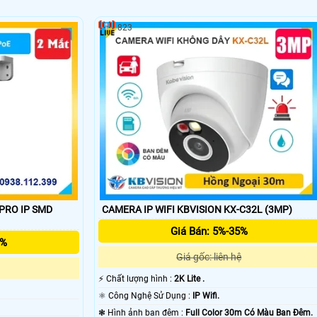
823
P SMD
CAMERA IP WIFI KBVISION KX-C32L (3MP)
Giá Bán: 5%-35%
5%
Giá gốc: liên hệ
️⚡ Chất lượng hình :
2K Lite .
⚛️ Công Nghệ Sử Dụng :
IP Wifi.
❃ Hình ảnh ban đêm :
Full Color 30m Có Màu Ban Ðêm.