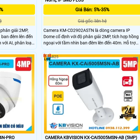
5%
Giá Bán: 5%-35%
ệ
Giá gốc: liên hệ
hân giải 2MP,
Camera KM-CD2902ASTN là dòng camera IP
n ban đêm lên đến
Dome cố định với độ phân giải 2MP, tích hợp hồng
với AI, phân loại
ngoại với tầm nhìn ban đêm lên đến 40m. Hỗ trợ
 xe, cùng khả năng
giám sát thông minh với AI giúp phân loại và phát
B. Với chuẩn IP67,
hiện chính xác xe và người. Với chuẩn IP67, IK10,
825
ợ PoE, camera bền
chống sét 5000V và hỗ trợ PoE, camera bền bỉ ph
ngoài trời.
hợp cho nhiều môi trường giám sát.
04N-PRO
CAMERA KBVISION KX-CAI5005MSN-AB (5MP)