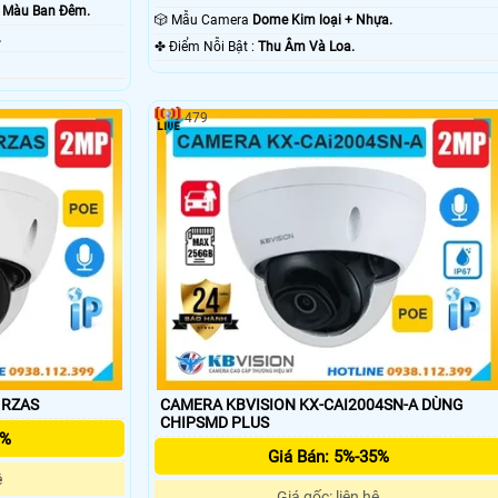
ó Màu Ban Ðêm.
🎲 Mẫu Camera
Dome Kim loại + Nhựa.
.
️✤ Điểm Nỗi Bật :
Thu Âm Và Loa.
479
1RZAS
CAMERA KBVISION KX-CAI2004SN-A DÙNG
CHIPSMD PLUS
5%
Giá Bán: 5%-35%
ệ
Giá gốc: liên hệ