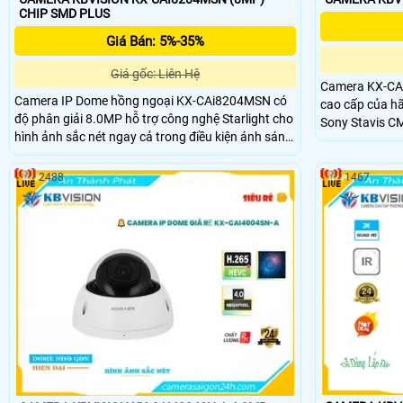
CHIP SMD PLUS
Giá Bán: 5%-35%
Giá gốc: Liên Hệ
Camera KX-CAi
Camera IP Dome hồng ngoại KX-CAi8204MSN có
cao cấp của hã
độ phân giải 8.0MP hỗ trợ công nghệ Starlight cho
Sony Stavis CM
hình ảnh sắc nét ngay cả trong điều kiện ánh sáng
cho hình ảnh sắc né
yếu. Với chuẩn nén H.265+ chống ngược sáng
hợp công nghệ
WDR 120dB và tầm xa hồng ngoại 40m giúp giám
phương tiện, p
2488
1467
sát hiệu quả cả ngày lẫn đêm. Camera còn tích
thông minh hồ
hợp mic, khe cắm thẻ nhớ 256GB và chức năng
phát hiện thông minh, giúp phân biệt chính xác
giữa người và xe.