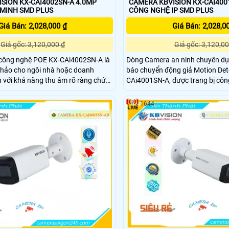
SION KX-CAI4002SN-A 4.0MP
CAMERA KBVISION KX-CAI400
 MINH SMD PLUS
CÔNG NGHỆ IP SMD PLUS
Giá Bán: 2,028,000 ₫
Giá Bán: 2,028,0
Giá gốc: 3,120,000 ₫
Giá gốc: 3,120,00
 công nghệ POE KX-CAi4002SN-A là
Dòng Camera an ninh chuyên d
 hảo cho ngôi nhà hoặc doanh
báo chuyển động giả Motion Det
 với khả năng thu âm rõ ràng chức
CAi4001SN-A, được trang bị côn
 người và xe cộ Camera Kbvision
như Hàng rào ảo và khả năng c
A 4.0MP đảm bảo an toàn và an
DWDR 120db. Với khả năng nhận dạng người qua
1644
ông nghệ chống ngược sáng DWDR
dây mạng, camera này lý tưởng 
dụng