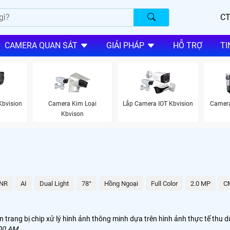
CT
CAMERA QUAN SÁT
GIẢI PHÁP
HỖ TRỢ
TI
bvision
Camera Kim Loại
Lắp Camera IOT Kbvision
Camera
Kbvison
NR
AI
Dual Light
78°
Hồng Ngoại
Full Color
2.0 MP
C
trang bị chip xử lý hình ảnh thông minh dựa trên hình ảnh thực tế thu d
00 AM