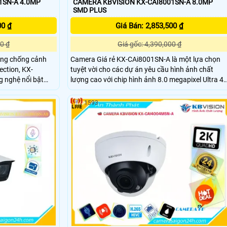
1SN-A 4.0MP
CAMERA KBVISION KX-CAI8001SN-A 8.0MP
SMD PLUS
00 ₫
Giá Bán: 2,853,500 ₫
0 ₫
Giá gốc: 4,390,000 ₫
ụng chống cảnh
Camera Giá rẻ KX-CAi8001SN-A là một lựa chọn
ection, KX-
tuyệt vời cho các dự án yêu cầu hình ảnh chất
g nghệ nổi bật
lượng cao với chip hình ảnh 8.0 megapixel Ultra 4k
hống ngược sáng
nó nâng cao an toàn độ sắc nét và chi tiết tuyệt vờ
Camera KBvision KX-CAi8001SN-A còn được tran
1593
cho dự án dân
bị Chống Ngược Sáng DWDR 120db giúp cho hình
ảnh rõ ràng hơn dù lắp đặt ở đâu