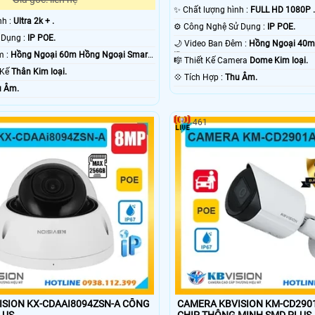
✨ Chất lượng hình :
FULL HD 1080P 
ình :
Ultra 2k + .
⚙ Công Nghệ Sử Dụng :
IP POE.
®️ Công Nghệ Sử Dụng :
IP POE.
🌙 Video Ban Đêm :
Hồng Ngoại 40m
🌙 Video Ban Đêm :
Hồng Ngoại 60m Hồng Ngoại Smart
IR.
🎼️ Thiết Kế Camera
Dome Kim loại.
t Kế
Thân Kim loại.
️💠 Tích Hợp :
Thu Âm.
u Âm.
461
ION KX-CDAAI8094ZSN-A CÔNG
CAMERA KBVISION KM-CD290
LUS
CHIP THÔNG MINH SMD PLUS