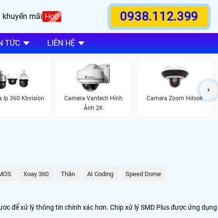
0938.112.399
 khuyến mãi
Hot!
N TỨC
LIÊN HỆ
 Ip 360 Kbvision
Camera Vantech Hình
Camera Zoom Hilook
Ảnh 2K
MOS
Xoay 360
Thân
AI Coding
Speed Dome
ươc để xử lý thông tin chính xác hơn. Chip xử lý SMD Plus được ứng dụng