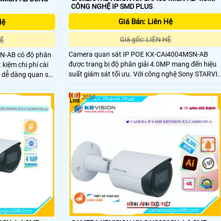
CÔNG NGHỆ IP SMD PLUS
Giá Bán: Liên Hệ
Hệ
Giá gốc: LIÊN HỆ
HỆ
Camera quan sát IP POE KX-CAi4004MSN-AB
N-AB có độ phân
được trang bị độ phân giải 4.0MP mang đến hiệu
 kiệm chi phí cài
suất giám sát tối ưu. Với công nghệ Sony STARVIS
, dễ dàng quan sát
CMOS cho hình ảnh sáng đẹp, rõ nét ngay cả vào
ban đêm kết hợp giao thức ONVIF giúp camera
2050
thích hợp cho các công trình cao cấp.