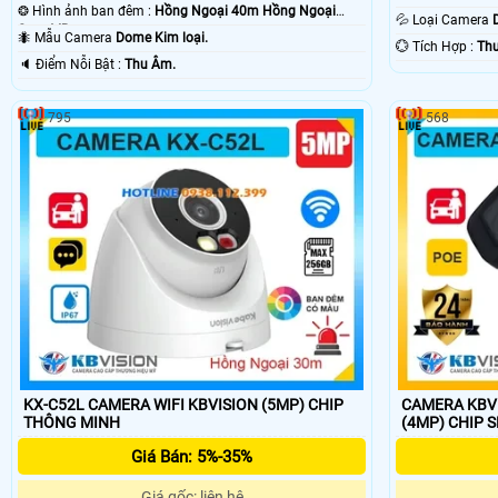
❂ Hình ảnh ban đêm :
Hồng Ngoại 40m Hồng Ngoại
💦 Loại Camera
Smart IR.
🐜 Mẫu Camera
Dome Kim loại.
️💮 Tích Hợp :
Th
️🔈 Điểm Nỗi Bật :
Thu Âm.
795
568
KX-C52L CAMERA WIFI KBVISION (5MP) CHIP
CAMERA KBVI
THÔNG MINH
(4MP) CHIP 
Giá Bán: 5%-35%
Giá gốc: liên hệ