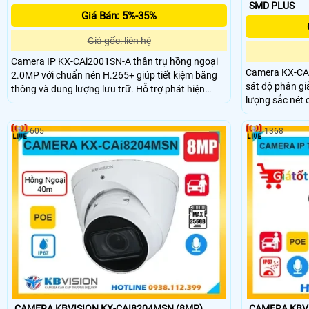
SMD PLUS
Giá Bán: 5%-35%
Giá gốc: liên hệ
Camera IP KX-CAi2001SN-A thân trụ hồng ngoại
Camera KX-CA
2.0MP với chuẩn nén H.265+ giúp tiết kiệm băng
sát độ phân gi
thông và dung lượng lưu trữ. Hỗ trợ phát hiện
lượng sắc nét 
thông minh phân biệt người và xe, tầm xa hồng
minh như phát
ngoại 30m đảm bảo quan sát rõ nét cả ngày lẫn
phân biệt ngườ
đêm. Camera còn có khe cắm thẻ nhớ 256GB lưu
605
1368
kiếm sự kiện t
trữ dữ liệu, tích hợp mic ghi âm và thiết kế kim loại
giám sát.
chắc chắn đạt chuẩn IP67 phù hợp cho môi
trường ngoài trời.
CAMERA KBVISION KX-CAI8204MSN (8MP)
CAMERA KBVI