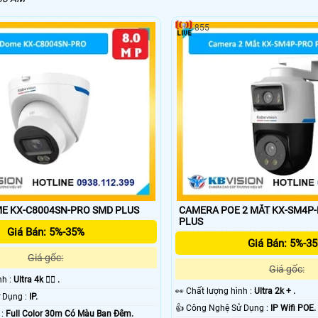
855
E KX-C8004SN-PRO SMD PLUS
CAMERA POE 2 MẮT KX-SM4P-PRO I
PLUS
Giá Bán: 5%-35%
Giá Bán: 5%-3
Giá gốc:
Giá gốc:
ình :
Ultra 4k 👍🏾 .
️👀 Chất lượng hình :
Ultra 2k + .
⚜️ Công Nghệ Sử Dụng :
IP.
👍 Công Nghệ Sử Dụng :
IP Wifi POE.
🌜 Xem ban đêm :
Full Color 30m Có Màu Ban Ðêm.