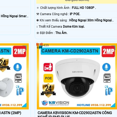
.
🔅 Chất lượng hình Ảnh :
FULL HD 1080P .
⚒ Camera Công nghệ :
IP POE.
 Hồng Ngoại Smart
❃ Khi xem thiếu sáng :
Hồng Ngoại 30m Hồng Ngoại
Smart IR.
↕️ Thiết Kế Camera
Dome Kim loại.
️☣️ Đặt Điểm :
Thu Âm.
439
1ASTN (2MP)
CAMERA KBVISISON KM-CD2902ASTN CÔNG
NGHỆ IP SMD PLUS