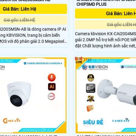
CHIPSMD PLUS
Giá Bán: Liên Hệ
Giá Bán: Liên 
Giá gốc: LIÊN HỆ
Giá gốc: LIÊN 
2005MSN-AB là dòng camera IP AI
Camera kbvision KX-CAi2004MS
ng KBVISION, trang bị cảm biến
giải 2.0MP hỗ trợ kết nối POE tiết
OS với độ phân giải 2.0 Megapixel
đặt Chất lượng hình ảnh sắc nét
t và chân thực. Camera tích
ngày đêm. Thiết bị lý tưởng cho hệ thống an ninh
 phát hiện thông minh như người và
gia đình hoặc doanh nghiệp
hù hợp cho các giải pháp giám sát
1165
ng ngoại 60m