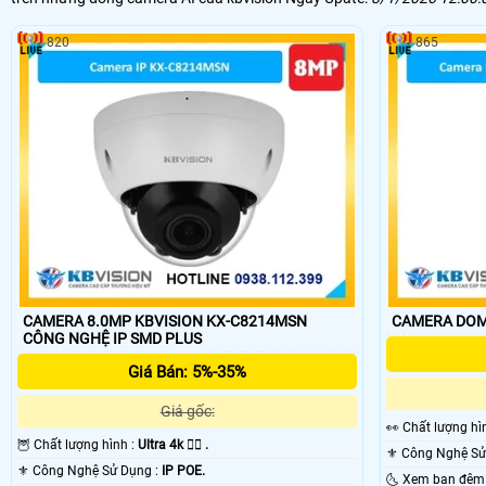
820
865
CAMERA 8.0MP KBVISION KX-C8214MSN
CAMERA DOM
CÔNG NGHỆ IP SMD PLUS
Giá Bán: 5%-35%
Giá gốc:
️👀 Chất lượng h
🦉 Chất lượng hình :
Ultra 4k 👍🏾 .
⚜️ Công Nghệ Sử Dụng :
IP POE.