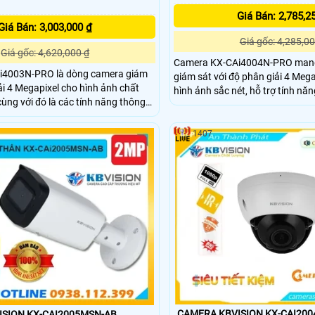
Giá Bán: 2,785,2
Giá Bán: 3,003,000 ₫
Giá gốc: 4,285,00
Giá gốc: 4,620,000 ₫
Camera KX-CAi4004N-PRO mang 
i4003N-PRO là dòng camera giám
giám sát với độ phân giải 4 Meg
ải 4 Megapixel cho hình ảnh chất
hình ảnh sắc nét, hỗ trợ tính năn
cùng với đó là các tính năng thông
H265+ giúp tối ưu hình ảnh và d
 hiện hàng rào ảo, xâm nhập và
Bên cạnh đó là khả năng phát h
i/xe (SMD Plus), cùng khả năng tìm
như hàng rào ảo, xâm nhập, và 
1407
hông minh giúp nâng cao hiệu quả
(SMD Plus) bảo vệ an ninh hiệu 
CAMERA KBVISION KX-CAI20
SION KX-CAI2005MSN-AB