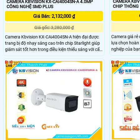
CAMERA KBVI
CAMERA KBVISION KX-CAI4004SN-A 4.0MP
CHIP THÔNG
CÔNG NGHỆ SMD PLUS
Giá Bán: 2,132,000 ₫
Giá gốc: 3,280,000 ₫
Camera giá rẻ
Camera Kbvision KX-CAi4004SN-A hiện đại được
lựa chọn hoàn
trang bị độ nhạy sáng cao trên chip Starlight giúp
nghiệp của bạn
giám sát tốt hơn trong điều kiện thiếu sáng với cấp
năng phân biệt
nguồn qua dây mạng và khả năng lưu trữ dữ liệu
KX-CAi4002SN-
thông qua khe thẻ nhớ chống ngược sáng, hồng
2277
2171
ninh tối đa c
ngoại 30m mang lại hình ảnh sáng đẹp ban đêm
120db.