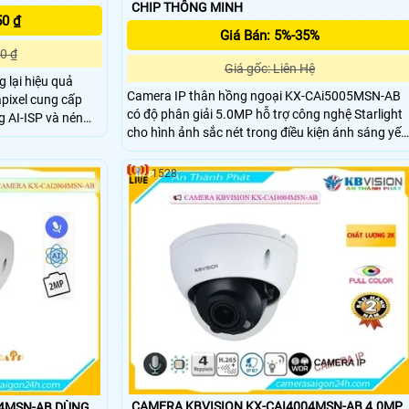
CHIP THÔNG MINH
50 ₫
Giá Bán: 5%-35%
0 ₫
Giá gốc: Liên Hệ
lại hiệu quả
Camera IP thân hồng ngoại KX-CAi5005MSN-AB
apixel cung cấp
có độ phân giải 5.0MP hỗ trợ công nghệ Starlight
g AI-ISP và nén
cho hình ảnh sắc nét trong điều kiện ánh sáng yếu
ung lượng lưu trữ.
Với chuẩn nén H.265+ chống ngược sáng WDR
iện thông minh
120dB và tầm xa hồng ngoại 60m đảm bảo giám
phân biệt người/xe
1528
sát hiệu quả cả ngày lẫn đêm. Còn tích hợp AI
quả
phân biệt người và xe, hỗ trợ thẻ nhớ 256GB, PoE
và đạt chuẩn chống bụi nước IP67, phù hợp lắp
đặt ngoài trời.
CAMERA KBVISION KX-CAI4004MSN-AB 4.0MP
04MSN-AB DÙNG