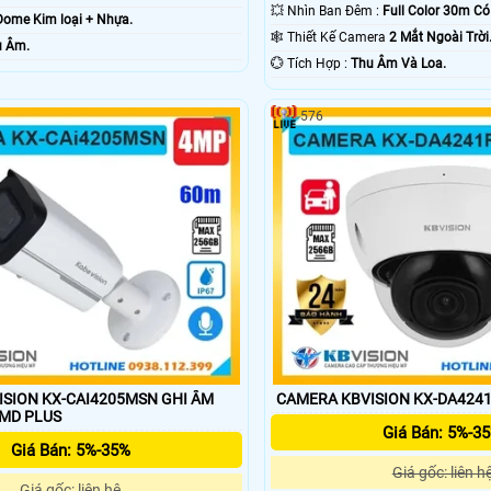
💥 Nhìn Ban Đêm :
Full Color 30m C
Dome Kim loại + Nhựa.
🕸️ Thiết Kế Camera
2 Mắt Ngoài Trời
u Âm.
️💮 Tích Hợp :
Thu Âm Và Loa.
576
SION KX-CAI4205MSN GHI ÂM
CAMERA KBVISION KX-DA424
SMD PLUS
Giá Bán: 5%-3
Giá Bán: 5%-35%
Giá gốc: liên h
Giá gốc: liên hệ