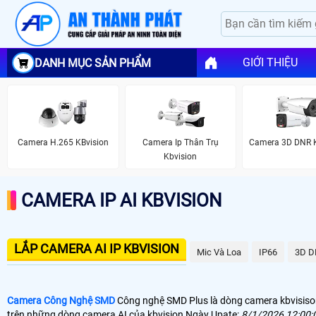
GIỚI THIỆU
DANH MỤC SẢN PHẨM
Camera H.265 KBvision
Camera Ip Thân Trụ
Camera 3D DNR K
Kbvision
CAMERA IP AI KBVISION
LẮP CAMERA AI IP KBVISION
Mic Và Loa
IP66
3D D
Camera Công Nghệ SMD
Công nghệ SMD Plus là dòng camera kbvisison 
trên những dòng camera AI của kbvision Ngày Upate:
8/1/2026 12:00: