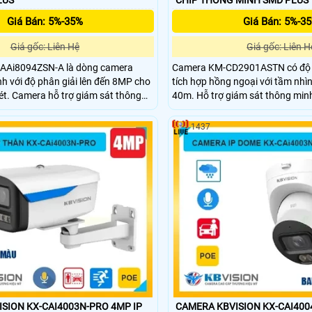
Giá Bán: 5%-35%
Giá Bán: 5%-3
Giá gốc: Liên Hệ
Giá gốc: Liên H
AAi8094ZSN-A là dòng camera
Camera KM-CD2901ASTN có độ p
nh với độ phân giải lên đến 8MP cho
tích hợp hồng ngoại với tầm nhì
ét. Camera hỗ trợ giám sát thông
40m. Hỗ trợ giám sát thông minh 
 chính xác người và phương tiện,
và phát hiện chính xác người và
 phát hiện bất thường. Với chuẩn
lưu trữ thẻ Micro SD tối đa 256G
1437
K10, hồng ngoại 35m, PoE và khe
IK10, chống sét 5000V và hỗ tr
 SD 256GB camera đảm bảo độ bền
bỉ phù hợp cho giám sát an ninh 
 lắp đặt.
SION KX-CAI4003N-PRO 4MP IP
CAMERA KBVISION KX-CAI40