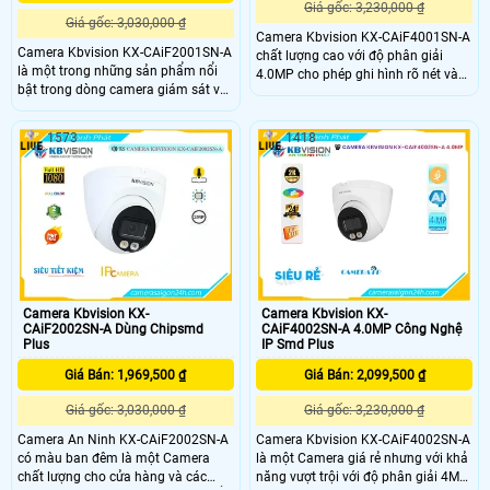
Giá gốc: 3,230,000 ₫
Giá gốc: 3,030,000 ₫
Camera Kbvision KX-CAiF4001SN-A
Camera Kbvision KX-CAiF2001SN-A
chất lượng cao với độ phân giải
là một trong những sản phẩm nổi
4.0MP cho phép ghi hình rõ nét và
bật trong dòng camera giám sát với
chi tiết với hồng ngoại ban đêm full
chất lượng hình ảnh 2.0MP với khả
color lên đến 30m cho hình ảnh có
năng ghi hình sắc nét và nhiều tính
màu ban đêm rõ nét như ban ngày
1573
1418
năng thông minh, đây là lựa chọn lý
dù trong điều kiện thiếu ánh sáng
tưởng cho nhu cầu an ninh gia đình
hoặc trời tối
và doanh nghiệp.
Camera Kbvision KX-
Camera Kbvision KX-
CAiF2002SN-A Dùng Chipsmd
CAiF4002SN-A 4.0MP Công Nghệ
Plus
IP Smd Plus
Giá Bán: 1,969,500 ₫
Giá Bán: 2,099,500 ₫
Giá gốc: 3,030,000 ₫
Giá gốc: 3,230,000 ₫
Camera An Ninh KX-CAiF2002SN-A
Camera Kbvision KX-CAiF4002SN-A
có màu ban đêm là một Camera
là một Camera giá rẻ nhưng với khả
chất lượng cho cửa hàng và các
năng vượt trội với độ phân giải 4MP