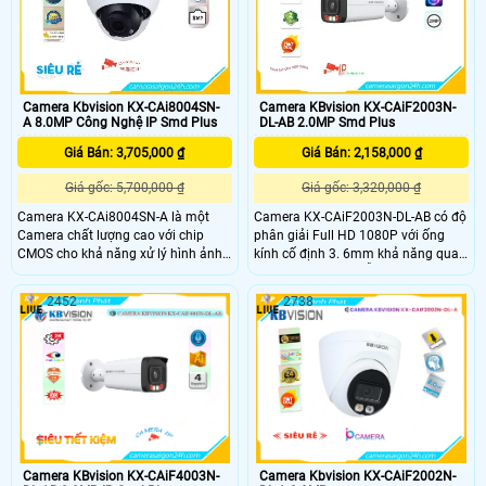
tiện
Camera Kbvision KX-CAi8004SN-
Camera KBvision KX-CAiF2003N-
A 8.0MP Công Nghệ IP Smd Plus
DL-AB 2.0MP Smd Plus
Giá Bán: 3,705,000 ₫
Giá Bán: 2,158,000 ₫
Giá gốc: 5,700,000 ₫
Giá gốc: 3,320,000 ₫
Camera KX-CAi8004SN-A là một
Camera KX-CAiF2003N-DL-AB có độ
Camera chất lượng cao với chip
phân giải Full HD 1080P với ống
CMOS cho khả năng xử lý hình ảnh
kính cố định 3. 6mm khả năng quan
tốt. Đặc biệt, Camera này có chất
sát rõ nét cả ngày lẫn đêm với đèn
lượng hình ảnh ban đêm cực tốt với
hồng ngoại thông minh có tầm
2452
2738
công nghệ Hồng Ngoại 30m. Sản
quan sát lên đến 35m.
phẩm được thiết kế chính hãng IP,
mang đến chất lượng hình ảnh siêu
sắt nét Ultra 4k với độ phân giải
8MP
Camera KBvision KX-CAiF4003N-
Camera Kbvision KX-CAiF2002N-