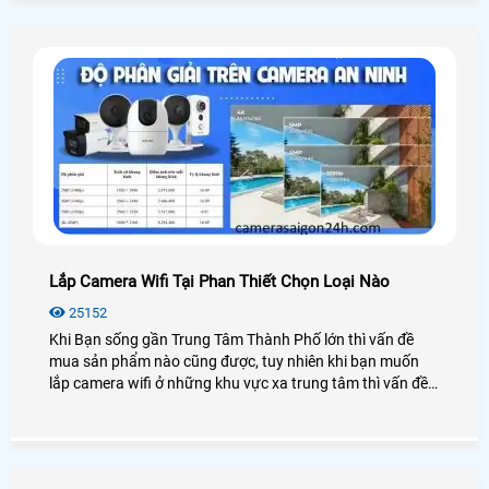
website công ty chứ không phải website lazada hay tiki và
shopee,facebook.
Lắp Camera Wifi Tại Phan Thiết Chọn Loại Nào
25152
Khi Bạn sống gần Trung Tâm Thành Phố lớn thì vấn đề
mua sản phẩm nào cũng được, tuy nhiên khi bạn muốn
lắp camera wifi ở những khu vực xa trung tâm thì vấn đề
không phải chọn giá rẻ nữa mà vấn đề đặt lên hàng đầu
chính là sản phẩm tốt và dịch vụ tốt. chính vì vây trong bài
viết này sẽ chọn cho bạn những sản phẩm camera wifi
phù hợp lắp đặt tại Phan Thiết Bình Thuận