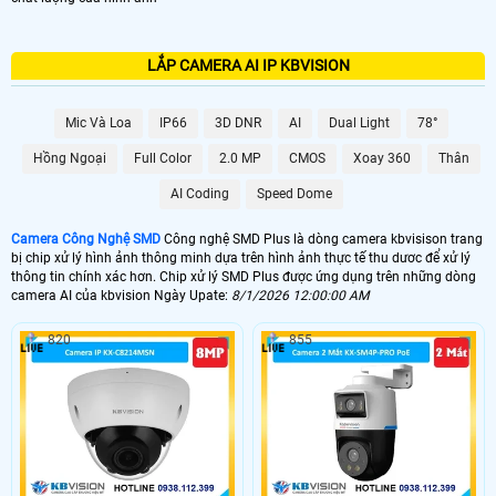
LẮP CAMERA AI IP KBVISION
Mic Và Loa
IP66
3D DNR
AI
Dual Light
78°
Hồng Ngoại
Full Color
2.0 MP
CMOS
Xoay 360
Thân
AI Coding
Speed Dome
Camera Công Nghệ SMD
Công nghệ SMD Plus là dòng camera kbvisison trang
bị chip xử lý hình ảnh thông minh dựa trên hình ảnh thực tế thu dươc để xử lý
thông tin chính xác hơn. Chip xử lý SMD Plus được ứng dụng trên những dòng
camera AI của kbvision Ngày Upate:
8/1/2026 12:00:00 AM
820
855