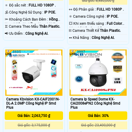
Giá gốc: 8,480,000 ₫
🔅 Độ sắc nét :
FULL HD 1080P .
️👀 Độ Phân giải :
FULL HD 1080P .
🕉️ Công Nghệ Sử Dụng :
IP POE.
⚛️ Camera Công nghệ :
IP POE.
🔦 Khoảng Cách Ban Đêm :
Hồng
💥 Khi xem thiếu sáng :
Full Color
Ngoại Siêu Xa Hồng Ngoại SMD.
♊ Camera Theo Mẫu
Thân Plastic.
30m Có Màu Ban Đêm.
⛓ Camera Thiết Kế
Thân Plastic.
️📢 Ưu Điểm :
Công Nghệ AI.
️↭ Khả Năng :
Công Nghệ AI.
3635
3997
Camera Kbvision KX-CAiF2001N-
Camera Ip Speed Dome KX-
DL-A 2.0MP Công Nghệ IP Smd
CAi2008ePN2 Công Nghệ Smd
Plus
Plus
Giá Bán: 2,063,750 ₫
Giá Bán: 30%
Giá gốc: 3,175,000 ₫
Giá gốc: 23,400,000 ₫