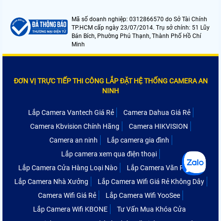
Mã số doanh nghiệp: 0312866570 do Sở Tài Chính
TP.HCM cấp ngày 23/07/2014. Trụ sở chính: 51 Lũy
Bán Bích, Phường Phú Thạnh, Thành Phố Hồ Chí
Minh
ĐƠN VỊ TRỰC TIẾP THI CÔNG LẮP ĐẶT HỆ THỐNG CAMERA AN
NINH
Lắp Camera Vantech Giá Rẻ
Camera Dahua Giá Rẻ
Camera Kbvision Chính Hãng
Camera HIKVISION
Camera an ninh
Lắp camera gia đình
Lắp camera xem qua điện thoại
Lắp Camera Cửa Hàng Loại Nào
Lắp Camera Văn Phòng
Lắp Camera Nhà Xưởng
Lắp Camera Wifi Giá Rẻ Không Dây
Camera Wifi Giá Rẻ
Lắp Camera Wifi YooSee
Lắp Camera Wifi KBONE
Tư Vấn Mua Khóa Cửa