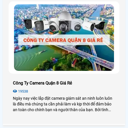
Công Ty Camera Quận 8 Giá Rẻ
19538
Ngày nay việc lắp đặt camera giám sát an ninh luôn luôn
là điều mà chúng ta cần phải làm và kịp thời để đảm bảo
an toàn cho chính bạn và người thân của bạn. Bởi tình
hình xã hội ngày càng phức tạp hơn xảy ra nhiều các
trường hợp cướp giật, xâm nhập ăn cắp hay đánh nhau
gây mất trật tự an ninh, đặc biệt là tại quận 8