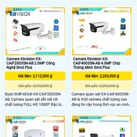
không gian khác. Với khả năng hiển
camera cho hình ảnh sắc nét và chi
thị màu sắc trực tiếp ban đêm và
tiết. Thiết kế nhỏ gọn và dễ dàng lắp
2494
1975
khoảng cách xem đến 30m, camera
đặt, giúp camera phù hợp với nhiều
này đáp ứng nhu cầu quan sát hiệu
không gian khác nhau. Đèn hồng
quả trong ánh sáng yếu
ngoại thông minh cho phép quan
sát trong bóng tối tới 30m
Camera Kbvision KX-
Camera Kbvision KX-
CAiF2003SN-AB 2.0MP Công
CAiF4003SN-AB 4.0MP Chip
Nghệ Smd Plus
Thông Minh Smd Plus
Giá Bán: 2,112,500 ₫
Giá Bán: 2,203,500 ₫
Giá gốc: 3,250,000 ₫
Giá gốc: 3,390,000 ₫
Được thiết kế bởi KX-CAiF2003SN-
Camera quan sát KX-CAiF4003SN-
AB, Camera quan sát sắt nét với
AB là một camera chất lượng cao
chất lượng FULL HD 1080P. Đặc biệt,
đáng tin cậy trong lĩnh vực an ninh
Camera này cung cấp màu sắc ban
với độ phân giải Full HD 1080p, nó
đêm với độ rõ nét đến 50m. Được
cung cấp hình ảnh sắc nét và chất
2127
1940
thiết kế đáp ứng yêu cầu lắp đặt
lượng cao đảm bảo giám sát tốt
trong nhà xưởng, Camera có thân
nhất. Camera Kbvision KX-
kim loại chắc chắn. Công nghệ IP
CAiF4003SN-AB 4
POE giúp kết nối dễ dàng và thuận