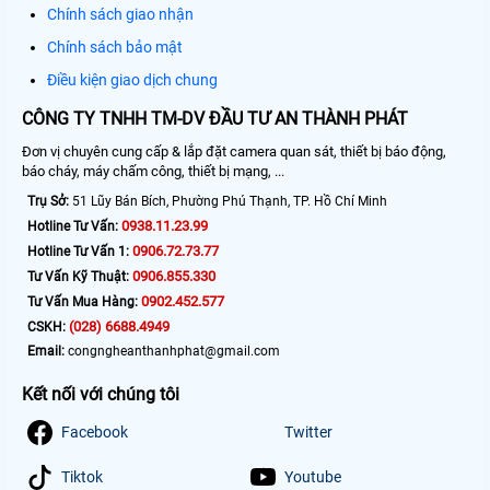
Chính sách giao nhận
Chính sách bảo mật
Điều kiện giao dịch chung
CÔNG TY TNHH TM-DV ĐẦU TƯ AN THÀNH PHÁT
Đơn vị chuyên cung cấp & lắp đặt camera quan sát, thiết bị báo động,
báo cháy, máy chấm công, thiết bị mạng, ...
Trụ Sở:
51 Lũy Bán Bích, Phường Phú Thạnh, TP. Hồ Chí Minh
0938.11.23.99
Hotline Tư Vấn:
0906.72.73.77
Hotline Tư Vấn 1:
0906.855.330
Tư Vấn Kỹ Thuật:
0902.452.577
Tư Vấn Mua Hàng:
(028) 6688.4949
CSKH:
Email:
congngheanthanhphat@gmail.com
Kết nối với chúng tôi
Facebook
Twitter
Tiktok
Youtube