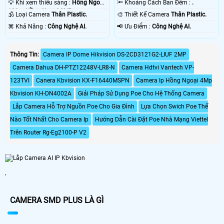
💡 Khi xem thiếu sáng :
Hồng Ngoại
🔦 Khoảng Cách Ban Đêm :
.
100m Hồng Ngoại SMD.
🕉️ Loại Camera
Thân Plastic.
🎨 Thiết Kế Camera
Thân Plastic.
️⌘ Khả Năng :
Công Nghệ AI.
️📢 Ưu Điểm :
Công Nghệ AI.
Thông Tin:
Camera IP Dome Hikvision DS-2CD3121G2-LIUF 2MP
Camera Dahua DH-PTZ12248V-LR8-N
Camera Hdtvi Vantech VP-
123TVI
Canera Kbvision KX-F16440MSPN
Camera Ip Hồng Ngoại 4Mp
Kbvision KH-DN4002A
Giải Pháp Sử Dụng Poe Cho Hệ Thống Camera
Lắp Camera Hỗ Trợ Nguồn Poe Cho Gia Đình
Lựa Chọn Swich Poe Thế
Nào Tốt Nhất Cho Camera Ip
Hướng Dẫn Cài Đặt Poe Nhà Mạng Viettel
Trên Router Rg-Eg2100-P V2
'
CAMERA SMD PLUS LÀ GÌ