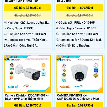
DL-AB 2.0MP IP Smd Plus
DL-A 2.0MP
Giá Bán: 2,356,250 ₫
Giá Bán: 1,829,750 ₫
Giá gốc: 3,625,000 ₫
Giá gốc: 2,815,000 ₫
🦉 Hình Ành Chất Lượng :
Ultra 2k +
️⚡ Độ sắc nét :
FULL HD 1080P .
.
⚜️ Công Nghệ :
IP POE.
🌠 Công Nghệ Camera :
IP POE.
🌙 Hình ảnh ban đêm :
Full Color
💥 Hình ảnh ban đêm :
Full Color
50m Có Màu Ban Ðêm.
30m Có Màu Ban Ðêm.
🌧️ Camera Theo Mẫu
Thân Kim
💦 Camera Thiết Kế
Dome Kim loại.
loại.
️₤ Ưu Điểm :
Công Nghệ AI.
️🆑 Điểm Nỗi Bật :
Thu Âm.
3043
2984
Camera Kbvision KX-CAiF4001N-
CAMERA KBVISION KX-
DL-A 4.0MP Chip Thông Minh
CAiF4002N-DL-A Chip Smd Plus
Giá Bán: 2,089,750 ₫
Giá Bán: 2,089,750 ₫