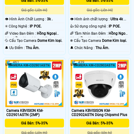
Giá Bán: 5%-35%
Giá Bán: 5%-35%
Giá gốc: Liên Hệ
Giá gốc: Liên Hệ
👁 Hình Ành Chất Lượng :
3k .
👁 Hình ảnh chất lượng :
Ultra 4k 👍🏾
.
✳️ Công Nghệ :
IP POE.
👍 Sử dụng công nghệ :
IP POE.
🌈 Video Ban Đêm :
Hồng Ngoại
🌈 Tầm Nhìn Ban Đêm :
Hồng Ngoại
30m Hồng Ngoại Smart IR.
30m Hồng Ngoại Smart IR.
💦 Cấu Tạo Camera
Dome Kim loại.
❄ Cấu Tạo Camera
Dome Kim loại.
️🔔 Ưu Điểm :
Thu Âm.
️🔔 Chức Năng :
Thu Âm.
461
439
Camera KBVISION KM-
Camera KBVISISON KM-
CD2901ASTN (2MP)
CD2902ASTN Dùng Chipsmd Plus
Giá Bán: 5%-35%
Giá Bán: 5%-35%
Giá gốc: Liên Hệ
Giá gốc: liên hệ