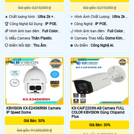
Giá gốc: 3,215,000 ₫
Giá gốc: 3,215,000 ₫
☀️ Chất lượng hình :
Ultra 2k + .
🔅 Hình Ành Chất Lượng :
Ultra 2k +
.
🏆 Công Nghệ Sử Dụng :
IP POE.
⚜️ Công Nghệ :
IP POE.
🌈 Hình ảnh ban đêm :
Full Color
🌙 Hình ảnh ban đêm :
Full Color
30m ONVIF.
30m Có Màu Ban Ðêm.
💦 Mẫu Camera
Thân Plastic.
💢 Camera Theo Mẫu
Dome Kim
loại.
️💮 Điểm Nỗi Bật :
Thu Âm.
️♚ Ưu Điểm :
Công Nghệ AI.
4145
2855
KBVISION KX-E2458IRSN Camera
KX-CAiF2203N-AB Camera FULL
IP Speed Dome
COLOR KBVISION Dùng Chipsmd
Plus
Giá Bán: 30%
Giá Bán: 30%
Giá gốc: 91,500,000 ₫