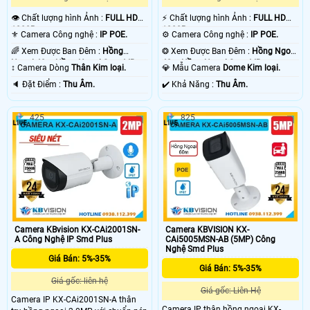
👁 Chất lượng hình Ảnh :
FULL HD
️⚡ Chất lượng hình Ảnh :
FULL HD
1080P .
1080P .
⚜️ Camera Công nghệ :
IP POE.
⚙ Camera Công nghệ :
IP POE.
🌈 Xem Được Ban Đêm :
Hồng
❂ Xem Được Ban Đêm :
Hồng Ngoại
Ngoại 40m Hồng Ngoại Smart IR.
40m Hồng Ngoại Smart IR.
↕️ Camera Dòng
Thân Kim loại.
💎 Mẫu Camera
Dome Kim loại.
️🔈 Đặt Điểm :
Thu Âm.
️✔️ Khả Năng :
Thu Âm.
425
825
Camera KBvision KX-CAi2001SN-
Camera KBVISION KX-
A Công Nghệ IP Smd Plus
CAi5005MSN-AB (5MP) Công
Nghệ Smd Plus
Giá Bán: 5%-35%
Giá Bán: 5%-35%
Giá gốc: liên hệ
Giá gốc: Liên Hệ
Camera IP KX-CAi2001SN-A thân
Camera IP thân hồng ngoại KX-