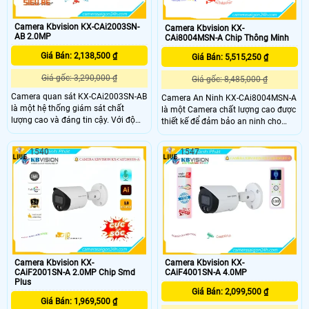
Camera Kbvision KX-CAi2003SN-
Camera Kbvision KX-
AB 2.0MP
CAi8004MSN-A Chip Thông Minh
Giá Bán: 2,138,500 ₫
Giá Bán: 5,515,250 ₫
Giá gốc: 3,290,000 ₫
Giá gốc: 8,485,000 ₫
Camera quan sát KX-CAi2003SN-AB
Camera An Ninh KX-CAi8004MSN-A
là một hệ thống giám sát chất
là một Camera chất lượng cao được
lượng cao và đáng tin cậy. Với độ
thiết kế để đảm bảo an ninh cho
phân giải Full HD, nó cung cấp hình
ngôi nhà, văn phòng hoặc bất kỳ
ảnh sắc nét và chi tiết. Thiết kế nhỏ
không gian nào khác với độ phân
1540
1547
gọn và dễ dàng lắp đặt, camera này
giải cao và công nghệ hình ảnh tiên
phù hợp cho việc giám sát nhà ở,
tiến camera giúp ghi lại hình ảnh
văn phòng, cửa hàng, nhà trẻ và
sắc nét và rõ ràng trong mọi hoàn
nhiều nơi khác
cảnh
Camera Kbvision KX-
Camera Kbvision KX-
CAiF2001SN-A 2.0MP Chip Smd
CAiF4001SN-A 4.0MP
Plus
Giá Bán: 2,099,500 ₫
Giá Bán: 1,969,500 ₫