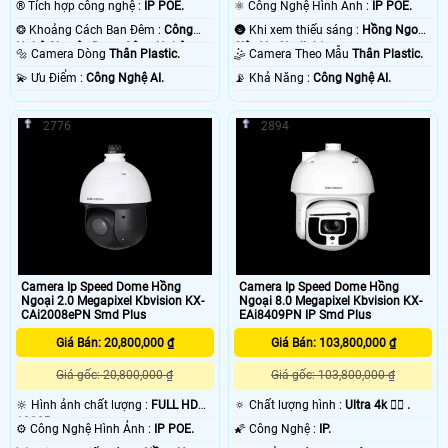
®️ Tích hợp công nghệ :
IP POE.
⚛️ Công Nghệ Hình Ảnh :
IP POE.
❂ Khoảng Cách Ban Đêm :
Công
🌚 Khi xem thiếu sáng :
Hồng Ngoại
Nghệ Chuyên Dụng Công Nghệ
Siêu Xa Starlight.
🔩 Camera Dòng
Thân Plastic.
🤹 Camera Theo Mẫu
Thân Plastic.
Chuyên Dụng.
️💫 Ưu Điểm :
Công Nghệ AI.
️📡 Khả Năng :
Công Nghệ AI.
2776
2894
Camera Ip Speed Dome Hồng
Camera Ip Speed Dome Hồng
Ngoại 2.0 Megapixel Kbvision KX-
Ngoại 8.0 Megapixel Kbvision KX-
CAi2008ePN Smd Plus
EAi8409PN IP Smd Plus
Giá Bán: 20,800,000 ₫
Giá Bán: 103,800,000 ₫
Giá gốc: 20,800,000 ₫
Giá gốc: 103,800,000 ₫
🔆 Hình ảnh chất lượng :
FULL HD
🔅 Chất lượng hình :
Ultra 4k 👍🏾 .
1080P .
⚙ Công Nghệ Hình Ảnh :
IP POE.
🌠 Công Nghệ :
IP.