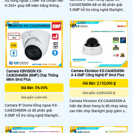
trụ hồng ngoại 2.0MP với chuẩn nén
CAi5005MSN-AB có độ phân giải
H.265+ giúp tiết kiệm băng thông
5.0MP hỗ trợ công nghệ Starlight
và dung lượng lưu trữ. Hỗ trợ phát
cho hình ảnh sắc nét trong điều kiện
hiện thông minh phân biệt người và
ánh sáng yếu. Với chuẩn nén
xe, tầm xa hồng ngoại 30m đảm
605
2488
H.265+ chống ngược sáng WDR
bảo quan sát rõ nét cả ngày lẫn
120dB và tầm xa hồng ngoại 60m
đêm. Camera còn có khe cắm thẻ
đảm bảo giám sát hiệu quả cả ngày
nhớ 256GB lưu trữ dữ liệu, tích hợp
lẫn đêm. Còn tích hợp AI phân biệt
mic ghi âm và thiết kế kim loại chắc
người và xe, hỗ trợ thẻ nhớ 256GB,
chắn đạt chuẩn IP67 phù hợp cho
PoE và đạt chuẩn chống bụi nước
môi trường ngoài trời.
IP67, phù hợp lắp đặt ngoài trời.
Camera Kbvision KX-CAi4004SN-
Camera KBVISION KX-
A 4.0MP Công Nghệ IP Smd Plus
CAi8204MSN (8MP) Chip Thông
Minh Smd Plus
Giá Bán: 2,132,000 ₫
Giá Bán: 5%-35%
Giá gốc: 3,280,000 ₫
Giá gốc: Liên Hệ
Camera Kbvision KX-CAi4004SN-A
Camera IP Dome hồng ngoại KX-
hiện đại được trang bị độ nhạy sáng
CAi8204MSN có độ phân giải
cao trên chip Starlight giúp giám sát
8.0MP hỗ trợ công nghệ Starlight
tốt hơn trong điều kiện thiếu sáng
cho hình ảnh sắc nét ngay cả trong
với cấp nguồn qua dây mạng và
điều kiện ánh sáng yếu. Với chuẩn
khả năng lưu trữ dữ liệu thông qua
2277
2171
nén H.265+ chống ngược sáng WDR
khe thẻ nhớ chống ngược sáng,