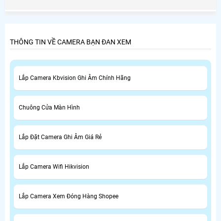
wifi Quận Tân Phú giá rẻ uy tín ở đâu và lựa như thế nào
đó là điều cần ưu tiên đầu tiên của khách hàng.
THÔNG TIN VỀ CAMERA BẠN ĐAN XEM
Lắp Camera Kbvision Ghi Âm Chính Hãng
Chuông Cửa Màn Hình
Lắp Đặt Camera Ghi Âm Giá Rẻ
Lắp Camera Wifi Hikvision
Lắp Camera Xem Đóng Hàng Shopee