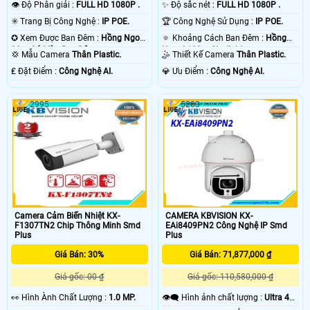
👁 Độ Phân giải :
FULL HD 1080P .
✨ Độ sắc nét :
FULL HD 1080P .
✳️ Trang Bị Công Nghệ :
IP POE.
🏆 Công Nghệ Sử Dụng :
IP POE.
✪ Xem Được Ban Đêm :
Hồng Ngoại
🔅 Khoảng Cách Ban Đêm :
Hồng
30m Có Màu Ban Ðêm.
Ngoại 100m Starlight.
💢 Mẫu Camera
Thân Plastic.
🤹 Thiết Kế Camera
Thân Plastic.
️₤ Đặt Điểm :
Công Nghệ AI.
️💎 Ưu Điểm :
Công Nghệ AI.
2995
5203
Camera Cảm Biến Nhiệt KX-
CAMERA KBVISION KX-
F1307TN2 Chip Thông Minh Smd
EAi8409PN2 Công Nghệ IP Smd
Plus
Plus
Giá Bán: 30%
Giá Bán: 71,877,000 ₫
Giá gốc: 00 ₫
Giá gốc: 110,580,000 ₫
️👀 Hình Ành Chất Lượng :
1.0 MP.
👁️‍🗨 Hình ảnh chất lượng :
Ultra 4k
👍🏾 .