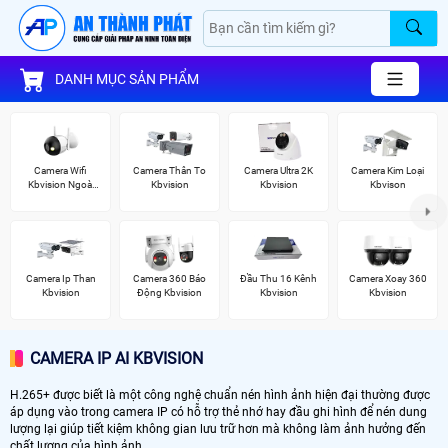
DANH MỤC SẢN PHẨM
Camera Wifi
Camera Thân To
Camera Ultra 2K
Camera Kim Loại
Kbvision Ngoài
Kbvision
Kbvision
Kbvison
Trời
Camera Ip Than
Camera 360 Báo
Đầu Thu 16 Kênh
Camera Xoay 360
Kbvision
Động Kbvision
Kbvision
Kbvision
CAMERA IP AI KBVISION
H.265+ được biết là một công nghệ chuẩn nén hình ảnh hiện đại thường được
áp dụng vào trong camera IP có hỗ trợ thẻ nhớ hay đầu ghi hình để nén dung
lượng lại giúp tiết kiệm không gian lưu trữ hơn mà không làm ảnh hưởng đến
chất lượng của hình ảnh