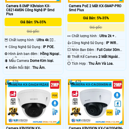
Camera 8.0MP KBvision KX-
Camera PoE 2 Mắt KX-SM4P-PRO
C8214MSN Công Nghệ IP Smd
Smd Plus
Plus
Giá Bán: 5%-35%
Giá Bán: 5%-35%
Giá gốc:
Giá gốc:
️👀 Chất lượng hình :
Ultra 2k + .
🦉 Chất lượng hình :
Ultra 4k 👍🏾 .
👍 Công Nghệ Sử Dụng :
IP Wifi
⚜️ Công Nghệ Sử Dụng :
IP POE.
POE.
💥 Nhìn Ban Đêm :
Full Color 30m
❂ Hình ảnh ban đêm :
Hồng Ngoại
Có Màu Ban Ðêm.
🕸️ Thiết Kế Camera
2 Mắt Ngoài
40m Hồng Ngoại Smart IR.
🐜 Mẫu Camera
Dome Kim loại.
Trời.
️💮 Tích Hợp :
Thu Âm Và Loa.
️🔈 Điểm Nỗi Bật :
Thu Âm.
576
479
Camera KBVISION KX-
Camera KBVISION KX-CAi2004SN-