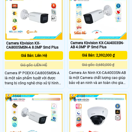
120dB và tầm xa hồng ngoại 40m
hồng ngoại 30m mang lại hình ảnh
giúp giám sát hiệu quả cả ngày lẫn
sáng đẹp ban đêm
đêm. Camera còn tích hợp mic, khe
cắm thẻ nhớ 256GB và chức năng
phát hiện thông minh, giúp phân
biệt chính xác giữa người và xe.
Camera Kbvision KX-CAi4003SN-
Camera Kbvision KX-
AB 4.0MP IP Smd Plus
CAi8005MSN-A 8.0MP Smd Plus
Giá Bán: 2,392,000 ₫
Giá Bán: Liên Hệ
Giá gốc: 3,680,000 ₫
Giá gốc: LIÊN HỆ
Camera An Ninh KX-CAi4003SN-AB
Camera IP POEKX-CAi8005MSN-A
là một Camera chất lượng cao giúp
là một sản phẩm tuyệt vời được
bảo vệ an ninh và an toàn cho gia
trang bị công nghệ chip xử lý hình
đình và doanh nghiệp. Với công
ảnh Sony Stavis CMOS mang đến
nghệ tiên tiến, camera này có khả
hình ảnh màu sắc đẹp hơn đáng
1644
2138
năng quan sát rõ nét và chất lượng
quan tâm hơn với công nghệ hồng
hình ảnh sắc nét. Hơn nữa, tích hợp
ngoại 60m thiết bị thu lại hình ảnh
tính năng cảnh báo chuyển động,
ban đêm rõ nét và sáng đẹp.0 MP
camera này sẽ gửi thông báo ngay
lập tức khi phát hiện có sự xâm
nhập