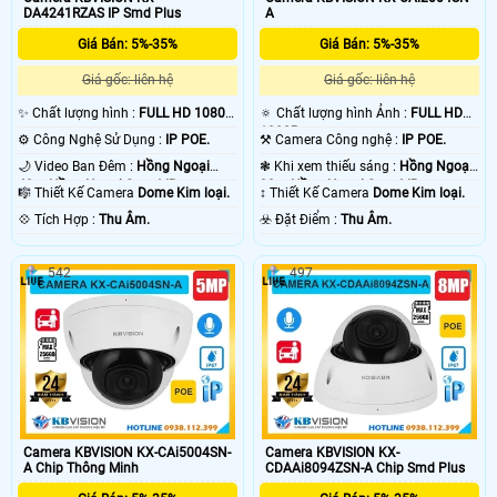
DA4241RZAS IP Smd Plus
A
Giá Bán: 5%-35%
Giá Bán: 5%-35%
Giá gốc: liên hệ
Giá gốc: liên hệ
✨ Chất lượng hình :
FULL HD 1080P
🔅 Chất lượng hình Ảnh :
FULL HD
.
1080P .
⚙ Công Nghệ Sử Dụng :
IP POE.
⚒ Camera Công nghệ :
IP POE.
🌙 Video Ban Đêm :
Hồng Ngoại
❃ Khi xem thiếu sáng :
Hồng Ngoại
40m Hồng Ngoại Smart IR.
30m Hồng Ngoại Smart IR.
🎼️ Thiết Kế Camera
Dome Kim loại.
↕️ Thiết Kế Camera
Dome Kim loại.
️💠 Tích Hợp :
Thu Âm.
️☣️ Đặt Điểm :
Thu Âm.
542
497
Camera KBVISION KX-CAi5004SN-
Camera KBVISION KX-
A Chip Thông Minh
CDAAi8094ZSN-A Chip Smd Plus