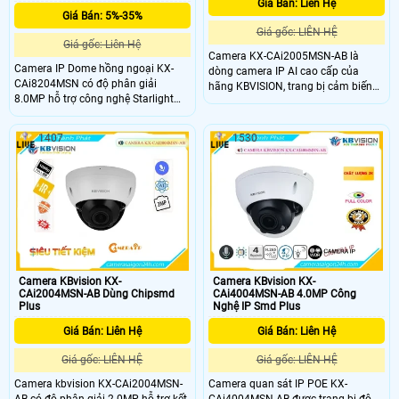
Giá Bán: Liên Hệ
Giá Bán: 5%-35%
Giá gốc: LIÊN HỆ
Giá gốc: Liên Hệ
Camera KX-CAi2005MSN-AB là
Camera IP Dome hồng ngoại KX-
dòng camera IP AI cao cấp của
CAi8204MSN có độ phân giải
hãng KBVISION, trang bị cảm biến
8.0MP hỗ trợ công nghệ Starlight
Sony Stavis CMOS với độ phân giải
cho hình ảnh sắc nét ngay cả trong
2.0 Megapixel cho hình ảnh sắc nét
điều kiện ánh sáng yếu. Với chuẩn
và chân thực. Camera tích hợp công
1407
1530
nén H.265+ chống ngược sáng WDR
nghệ phát hiện thông minh như
120dB và tầm xa hồng ngoại 40m
người và phương tiện, phù hợp cho
giúp giám sát hiệu quả cả ngày lẫn
các giải pháp giám sát thông minh
đêm. Camera còn tích hợp mic, khe
hồng ngoại 60m
cắm thẻ nhớ 256GB và chức năng
phát hiện thông minh, giúp phân
biệt chính xác giữa người và xe.
Camera KBvision KX-
Camera KBvision KX-
CAi4004MSN-AB 4.0MP Công
CAi2004MSN-AB Dùng Chipsmd
Nghệ IP Smd Plus
Plus
Giá Bán: Liên Hệ
Giá Bán: Liên Hệ
Giá gốc: LIÊN HỆ
Giá gốc: LIÊN HỆ
Camera quan sát IP POE KX-
Camera kbvision KX-CAi2004MSN-
CAi4004MSN-AB được trang bị độ