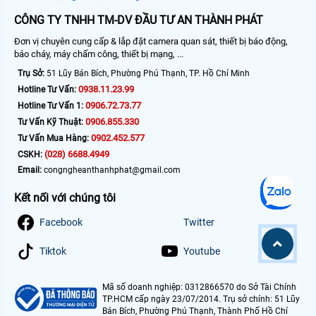
CÔNG TY TNHH TM-DV ĐẦU TƯ AN THÀNH PHÁT
Đơn vị chuyên cung cấp & lắp đặt camera quan sát, thiết bị báo động,
báo cháy, máy chấm công, thiết bị mạng, ...
Trụ Sở:
51 Lũy Bán Bích, Phường Phú Thạnh, TP. Hồ Chí Minh
0938.11.23.99
Hotline Tư Vấn:
0906.72.73.77
Hotline Tư Vấn 1:
0906.855.330
Tư Vấn Kỹ Thuật:
0902.452.577
Tư Vấn Mua Hàng:
(028) 6688.4949
CSKH:
Email:
congngheanthanhphat@gmail.com
Kết nối với chúng tôi
Facebook
Twitter
Tiktok
Youtube
Mã số doanh nghiệp: 0312866570 do Sở Tài Chính
TP.HCM cấp ngày 23/07/2014. Trụ sở chính: 51 Lũy
Bán Bích, Phường Phú Thạnh, Thành Phố Hồ Chí