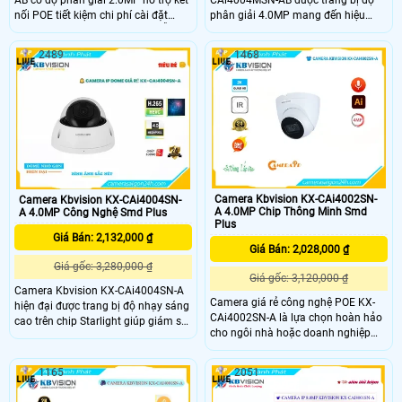
AB có độ phân giải 2.0MP hỗ trợ kết
phân giải 4.0MP mang đến hiệu
nối POE tiết kiệm chi phí cài đặt
suất giám sát tối ưu. Với công nghệ
Chất lượng hình ảnh sắc nét, dễ
Sony STARVIS CMOS cho hình ảnh
dàng quan sát ngày đêm. Thiết bị lý
2489
1468
sáng đẹp, rõ nét ngay cả vào ban
tưởng cho hệ thống an ninh gia đình
đêm kết hợp giao thức ONVIF giúp
hoặc doanh nghiệp
camera thích hợp cho các công
trình cao cấp.
Camera Kbvision KX-CAi4002SN-
Camera Kbvision KX-CAi4004SN-
A 4.0MP Chip Thông Minh Smd
A 4.0MP Công Nghệ Smd Plus
Plus
Giá Bán: 2,132,000 ₫
Giá Bán: 2,028,000 ₫
Giá gốc: 3,280,000 ₫
Giá gốc: 3,120,000 ₫
Camera Kbvision KX-CAi4004SN-A
Camera giá rẻ công nghệ POE KX-
hiện đại được trang bị độ nhạy sáng
CAi4002SN-A là lựa chọn hoàn hảo
cao trên chip Starlight giúp giám sát
cho ngôi nhà hoặc doanh nghiệp
tốt hơn trong điều kiện thiếu sáng
của bạn với khả năng thu âm rõ
với cấp nguồn qua dây mạng và
ràng chức năng phân biệt người và
khả năng lưu trữ dữ liệu thông qua
1165
2051
xe cộ Camera Kbvision KX-
khe thẻ nhớ chống ngược sáng,
CAi4002SN-A 4.0MP đảm bảo an
hồng ngoại 30m mang lại hình ảnh