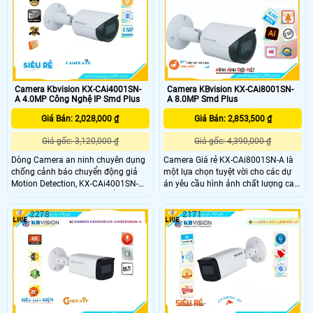
toàn và an ninh tối đa công nghệ
sáng đẹp ban đêm
chống ngược sáng DWDR 120db.
Camera Kbvision KX-CAi4001SN-
Camera KBvision KX-CAi8001SN-
A 4.0MP Công Nghệ IP Smd Plus
A 8.0MP Smd Plus
Giá Bán: 2,028,000 ₫
Giá Bán: 2,853,500 ₫
Giá gốc: 3,120,000 ₫
Giá gốc: 4,390,000 ₫
Dòng Camera an ninh chuyên dụng
Camera Giá rẻ KX-CAi8001SN-A là
chống cảnh báo chuyển động giả
một lựa chọn tuyệt vời cho các dự
Motion Detection, KX-CAi4001SN-A,
án yêu cầu hình ảnh chất lượng cao
được trang bị công nghệ nổi bật như
với chip hình ảnh 8.0 megapixel
Hàng rào ảo và khả năng chống
Ultra 4k nó nâng cao an toàn độ sắc
2278
2171
ngược sáng DWDR 120db. Với khả
nét và chi tiết tuyệt vời Camera
năng nhận dạng người qua dây
KBvision KX-CAi8001SN-A còn được
mạng, camera này lý tưởng cho dự
trang bị Chống Ngược Sáng DWDR
án dân dụng
120db giúp cho hình ảnh rõ ràng
hơn dù lắp đặt ở đâu