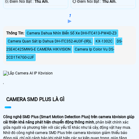
️🆑 Điểm Nỗi Bật :
Thu Âm.
️💮 Điểm Nỗi Bật :
Thu Âm.
1
⫸
Thông Tin:
Camera Dahua Nhìn Biển Số Xe DHI-ITC413-PW4D-Z3
Camera Quan Sát Ip Dahua DH-ITC352-AU3F-(IR)L
KX-1302C
DS-
2SE4C425MWG-E CAMERA HIKVISION
Camera Ip Color Vu DS-
2CD1T47G0-LUF
'
CAMERA SMD PLUS LÀ GÌ
Công nghệ SMD Plus (Smart Motion Detection Plus) trên camera kbvision giúp
cải thiện khả năng phát hiện chuyển động thông minh
, phân biệt chính xác
giữa người và phương tiện với các yếu tố khác như lá cây, động vật hay mưa.
Nhờ đó công nghê camera SMD Plus trên camera kbvision giảm thiểu báo
động giả, chỉ gửi cảnh báo khi phát hiện các sự kiện quan trọng, giúp tăng