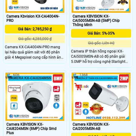
môi trường ngoài trời.
Camera Kbvision KX-CAi4004N-
Camera KBVISION KX-
PRO
CAi5005MSN-AB (5MP) Chip
Thông Minh
Giá Bán: 2,785,250 ₫
Giá Bán: 5%-35%
Giá gốc: 4,285,000 ₫
Giá gốc: Liên Hệ
Camera KX-CAi4004N-PRO mang
Camera IP thân hồng ngoại KX-
lại hiệu quả giám sát với độ phân
CAi5005MSN-AB có độ phân giải
giải 4 Megapixel cung cấp hình ảnh
5.0MP hỗ trợ công nghệ Starlight
sắc nét, hỗ trợ tính năng AI-ISP và
cho hình ảnh sắc nét trong điều kiện
nén H265+ giúp tối ưu hình ảnh và
ánh sáng yếu. Với chuẩn nén
dung lượng lưu trữ. Bên cạnh đó là
606
1368
H.265+ chống ngược sáng WDR
khả năng phát hiện thông minh như
120dB và tầm xa hồng ngoại 60m
hàng rào ảo, xâm nhập, và phân
đảm bảo giám sát hiệu quả cả ngày
biệt người/xe (SMD Plus) bảo vệ an
lẫn đêm. Còn tích hợp AI phân biệt
ninh hiệu quả
người và xe, hỗ trợ thẻ nhớ 256GB,
PoE và đạt chuẩn chống bụi nước
IP67, phù hợp lắp đặt ngoài trời.
Camera KBVISION KX-
Camera KBVISION KX-
CAi8204MSN (8MP) Chip Smd
CAi2005MSN-AB
Plus