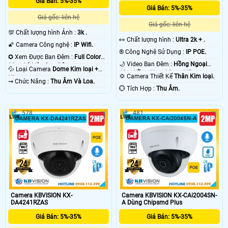
Giá Bán: 5%-35%
Giá Bán: 5%-35%
Giá gốc: liên hệ
Giá gốc: liên hệ
💯 Chất lượng hình Ảnh :
3k .
️👀 Chất lượng hình :
Ultra 2k + .
🌠 Camera Công nghệ :
IP Wifi.
®️ Công Nghệ Sử Dụng :
IP POE.
✪ Xem Được Ban Đêm :
Full Color
🌙 Video Ban Đêm :
Hồng Ngoại
30m Có Màu Ban Ðêm.
💦 Loại Camera
Dome Kim loại +
60m Hồng Ngoại Smart IR.
💢 Camera Thiết Kế
Thân Kim loại.
Nhựa.
️⇝ Chức Năng :
Thu Âm Và Loa.
️💮 Tích Hợp :
Thu Âm.
578
481
Camera KBVISION KX-
Camera KBVISION KX-CAi2004SN-
DA4241RZAS
A Dùng Chipsmd Plus
Giá Bán: 5%-35%
Giá Bán: 5%-35%