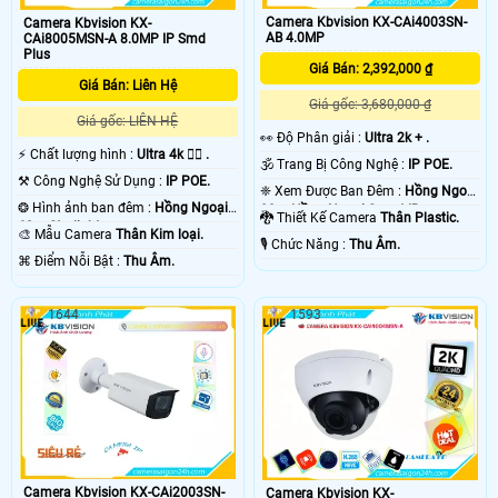
Camera Kbvision KX-CAi4003SN-
Camera Kbvision KX-
AB 4.0MP
CAi8005MSN-A 8.0MP IP Smd
Plus
Giá Bán: 2,392,000 ₫
Giá Bán: Liên Hệ
Giá gốc: 3,680,000 ₫
Giá gốc: LIÊN HỆ
️👀 Độ Phân giải :
Ultra 2k + .
️⚡ Chất lượng hình :
Ultra 4k 👍🏾 .
🕉️ Trang Bị Công Nghệ :
IP POE.
⚒ Công Nghệ Sử Dụng :
IP POE.
❈ Xem Được Ban Đêm :
Hồng Ngoại
❂ Hình ảnh ban đêm :
Hồng Ngoại
80m Hồng Ngoại Smart IR.
🐉️ Thiết Kế Camera
Thân Plastic.
60m Starlight.
🎨 Mẫu Camera
Thân Kim loại.
️🎙 Chức Năng :
Thu Âm.
️⌘ Điểm Nỗi Bật :
Thu Âm.
1644
1593
Camera Kbvision KX-CAi2003SN-
Camera Kbvision KX-