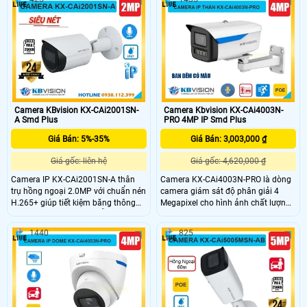
người và xe, cùng khả năng lưu trữ
giúp phân loại và phát hiện chính
thẻ Micro SD tối đa 256GB. Với
xác xe và người. Với chuẩn IP67,
chuẩn IP67, IK10, chống sét 5000V
IK10, chống sét 5000V và hỗ trợ
và hỗ trợ PoE, camera bền bỉ phù
PoE, camera bền bỉ phù hợp cho
hợp cho giám sát an ninh ngoài trời.
nhiều môi trường giám sát.
Camera KBvision KX-CAi2001SN-
Camera Kbvision KX-CAi4003N-
A Smd Plus
PRO 4MP IP Smd Plus
Giá Bán: 5%-35%
Giá Bán: 3,003,000 ₫
Giá gốc: liên hệ
Giá gốc: 4,620,000 ₫
Camera IP KX-CAi2001SN-A thân
Camera KX-CAi4003N-PRO là dòng
trụ hồng ngoại 2.0MP với chuẩn nén
camera giám sát độ phân giải 4
H.265+ giúp tiết kiệm băng thông
Megapixel cho hình ảnh chất lượng
và dung lượng lưu trữ. Hỗ trợ phát
sắc nét cùng với đó là các tính năng
hiện thông minh phân biệt người và
thông minh như phát hiện hàng rào
1440
825
xe, tầm xa hồng ngoại 30m đảm
ảo, xâm nhập và phân biệt người/xe
bảo quan sát rõ nét cả ngày lẫn
(SMD Plus), cùng khả năng tìm kiếm
đêm. Camera còn có khe cắm thẻ
sự kiện thông minh giúp nâng cao
nhớ 256GB lưu trữ dữ liệu, tích hợp
hiệu quả giám sát.
mic ghi âm và thiết kế kim loại chắc
chắn đạt chuẩn IP67 phù hợp cho