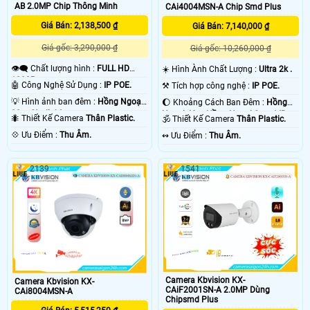
AB 2.0MP Chip Thông Minh
CAi4004MSN-A Chip Smd Plus
Giá Bán: 2,138,500 ₫
Giá Bán: 7,140,000 ₫
Giá gốc: 3,290,000 ₫
Giá gốc: 10,260,000 ₫
👁️‍🗨 Chất lượng hình :
FULL HD
☀️ Hình Ành Chất Lượng :
Ultra 2k .
1080P .
🤖️ Công Nghệ Sử Dụng :
IP POE.
⚒ Tích hợp công nghệ :
IP POE.
💡 Hình ảnh ban đêm :
Hồng Ngoại
🌔 Khoảng Cách Ban Đêm :
Hồng
80m Starlight.
Ngoại 40m Hồng Ngoại Smart IR.
🐜 Thiết Kế Camera
Thân Plastic.
🕉️ Thiết Kế Camera
Thân Plastic.
️💠 Ưu Điểm :
Thu Âm.
️↭ Ưu Điểm :
Thu Âm.
2139
1541
Camera Kbvision KX-
Camera Kbvision KX-
CAiF2001SN-A 2.0MP Dùng
CAi8004MSN-A
Chipsmd Plus