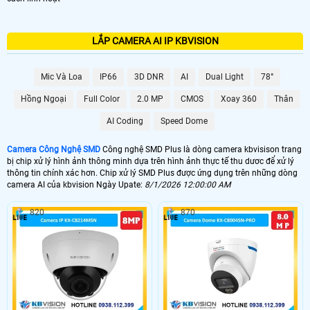
LẮP CAMERA AI IP KBVISION
Mic Và Loa
IP66
3D DNR
AI
Dual Light
78°
Hồng Ngoại
Full Color
2.0 MP
CMOS
Xoay 360
Thân
AI Coding
Speed Dome
Camera Công Nghệ SMD
Công nghệ SMD Plus là dòng camera kbvisison trang
bị chip xử lý hình ảnh thông minh dựa trên hình ảnh thực tế thu dươc để xử lý
thông tin chính xác hơn. Chip xử lý SMD Plus được ứng dụng trên những dòng
camera AI của kbvision Ngày Upate:
8/1/2026 12:00:00 AM
820
870