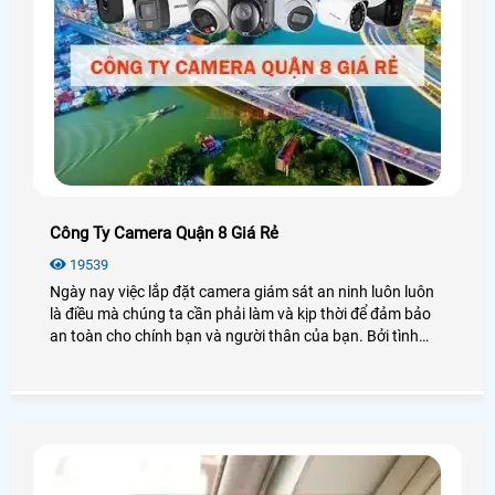
Công Ty Camera Quận 8 Giá Rẻ
19539
Ngày nay việc lắp đặt camera giám sát an ninh luôn luôn
là điều mà chúng ta cần phải làm và kịp thời để đảm bảo
an toàn cho chính bạn và người thân của bạn. Bởi tình
hình xã hội ngày càng phức tạp hơn xảy ra nhiều các
trường hợp cướp giật, xâm nhập ăn cắp hay đánh nhau
gây mất trật tự an ninh, đặc biệt là tại quận 8