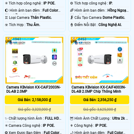
✳️ Tích hợp công nghệ :
IP POE.
⚙ Tích hợp công nghệ :
IP.
🌔 Hình ảnh ban đêm :
Full Color
🌈 Hình ảnh ban đêm :
Hồng Ngoại
50m Hồng Ngoại SMD.
30m Starlight.
♊ Loại Camera
Thân Plastic.
🗜️ Cấu Tạo Camera
Dome Plastic.
️☣️ Tích Hợp :
Thu Âm.
️👮 Điểm Nỗi Bật :
Công Nghệ AI.
1941
2453
Camera KBvision KX-CAiF4003N-
Camera KBvision KX-CAiF2003N-
DL-AB 2.0MP Chip Thông Minh
DL-AB 2.0MP
Giá Bán: 2,356,250 ₫
Giá Bán: 2,158,000 ₫
Giá gốc: 3,625,000 ₫
Giá gốc: 3,320,000 ₫
🦉 Hình Ành Chất Lượng :
Ultra 2k +
✨ Chất lượng hình Ảnh :
FULL HD
.
1080P .
⚜️ Công Nghệ :
IP POE.
✳️ Camera Công nghệ :
IP POE.
🌙 Hình ảnh ban đêm :
Full Color
❂ Xem Được Ban Đêm :
Full Color