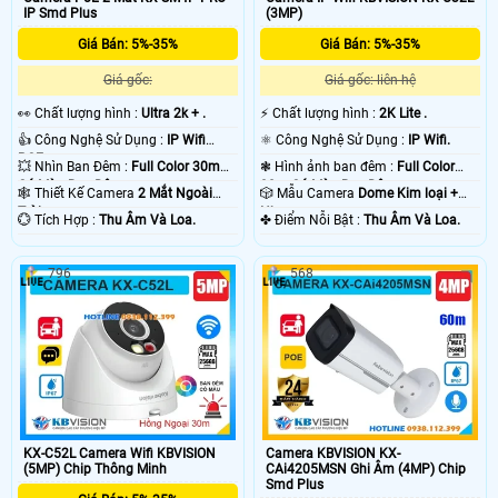
IP Smd Plus
(3MP)
Giá Bán: 5%-35%
Giá Bán: 5%-35%
Giá gốc:
Giá gốc: liên hệ
️👀 Chất lượng hình :
Ultra 2k + .
️⚡ Chất lượng hình :
2K Lite .
👍 Công Nghệ Sử Dụng :
IP Wifi
⚛️ Công Nghệ Sử Dụng :
IP Wifi.
POE.
💥 Nhìn Ban Đêm :
Full Color 30m
❃ Hình ảnh ban đêm :
Full Color
Có Màu Ban Ðêm.
30m Có Màu Ban Ðêm.
🕸️ Thiết Kế Camera
2 Mắt Ngoài
🎲 Mẫu Camera
Dome Kim loại +
Trời.
Nhựa.
️💮 Tích Hợp :
Thu Âm Và Loa.
️✤ Điểm Nỗi Bật :
Thu Âm Và Loa.
796
568
KX-C52L Camera Wifi KBVISION
Camera KBVISION KX-
(5MP) Chip Thông Minh
CAi4205MSN Ghi Âm (4MP) Chip
Smd Plus