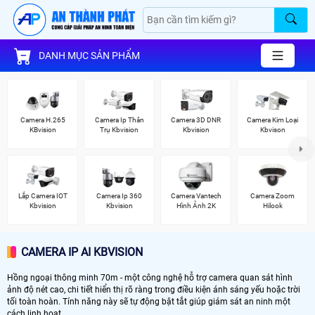
DANH MỤC SẢN PHẨM
Camera H.265
Camera Ip Thân
Camera 3D DNR
Camera Kim Loại
KBvision
Trụ Kbvision
Kbvision
Kbvison
Lắp Camera IOT
Camera Ip 360
Camera Vantech
Camera Zoom
Kbvision
Kbvision
Hình Ảnh 2K
Hilook
CAMERA IP AI KBVISION
Hồng ngoại thông minh 70m - một công nghệ hỗ trợ camera quan sát hình
ảnh độ nét cao, chi tiết hiển thị rõ ràng trong điều kiện ánh sáng yếu hoặc trời
tối toàn hoàn. Tính năng này sẽ tự động bật tắt giúp giám sát an ninh một
cách linh hoạt