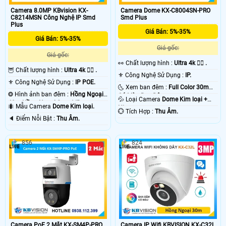
Camera 8.0MP KBvision KX-
Camera Dome KX-C8004SN-PRO
C8214MSN Công Nghệ IP Smd
Smd Plus
Plus
Giá Bán: 5%-35%
Giá Bán: 5%-35%
Giá gốc:
Giá gốc:
️👀 Chất lượng hình :
Ultra 4k 👍🏾 .
🦉 Chất lượng hình :
Ultra 4k 👍🏾 .
⚜️ Công Nghệ Sử Dụng :
IP.
⚜️ Công Nghệ Sử Dụng :
IP POE.
🌜 Xem ban đêm :
Full Color 30m
❂ Hình ảnh ban đêm :
Hồng Ngoại
Có Màu Ban Ðêm.
💦 Loại Camera
Dome Kim loại +
40m Hồng Ngoại Smart IR.
🐜 Mẫu Camera
Dome Kim loại.
Nhựa.
️💮 Tích Hợp :
Thu Âm.
️🔈 Điểm Nỗi Bật :
Thu Âm.
856
824
Camera PoE 2 Mắt KX-SM4P-PRO
Camera IP Wifi KBVISION KX-C32L