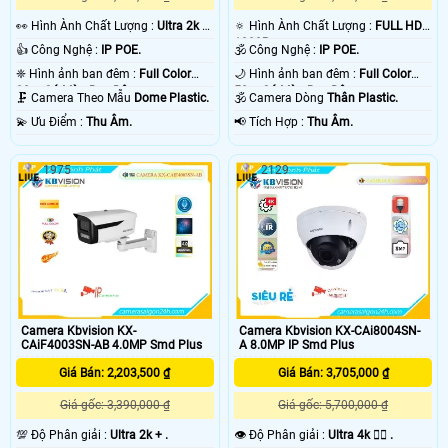
️👀 Hình Ành Chất Lượng :
Ultra 2k +
🔅 Hình Ành Chất Lượng :
FULL HD
.
1080P .
👍 Công Nghệ :
IP POE.
🕉️ Công Nghệ :
IP POE.
❈ Hình ảnh ban đêm :
Full Color
🌙 Hình ảnh ban đêm :
Full Color
30m Có Màu Ban Ðêm.
50m Có Màu Ban Ðêm.
🗜️ Camera Theo Mẫu
Dome Plastic.
🕉️ Camera Dòng
Thân Plastic.
️💫 Ưu Điểm :
Thu Âm.
️📢 Tích Hợp :
Thu Âm.
1975
2129
Camera Kbvision KX-
Camera Kbvision KX-CAi8004SN-
CAiF4003SN-AB 4.0MP Smd Plus
A 8.0MP IP Smd Plus
Giá Bán: 2,203,500 ₫
Giá Bán: 3,705,000 ₫
Giá gốc: 3,390,000 ₫
Giá gốc: 5,700,000 ₫
💯 Độ Phân giải :
Ultra 2k + .
👁 Độ Phân giải :
Ultra 4k 👍🏾 .