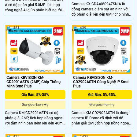
Camera KX-CDAAi8094ZSN-A là
A có độ phân giải 5.0MP tích hợp
dòng camera giám sát an ninh với
công nghệ AI giúp phân biệt người
độ phân giải lên đến 8MP cho hình
và xe chính xác. Camera quan sát
ảnh sắc nét. Camera hỗ trợ giám
hỗ trợ chống ngược sáng WDR
sát thông minh phân loại chính xác
120dB, tầm xa hồng ngoại 30m, tích
461
439
người và phương tiện, cùng tính
hợp mic và khe cắm thẻ nhớ 256GB.
năng phát hiện bất thường. Với
Với thiết kế kim loại bền bỉ, chuẩn
chuẩn bảo vệ IP67, IK10, hồng
IP67 chống nước, PoE tiện lợi đây là
ngoại 35m, PoE và khe cắm thẻ
lựa chọn lý tưởng cho giám sát an
Micro SD 256GB camera đảm bảo
ninh.
độ bền cao và dễ dàng lắp đặt.
Camera KBVISION KM-
Camera KBVISISON KM-
CD2901ASTN (2MP) Chip Thông
CD2902ASTN Công Nghệ IP Smd
Minh Smd Plus
Plus
Giá Bán: 5%-35%
Giá Bán: 5%-35%
Giá gốc: Liên Hệ
Giá gốc: liên hệ
Camera KM-CD2901ASTN có độ
Camera KM-CD2902ASTN là dòng
phân giải 2MP, tích hợp hồng ngoại
camera IP Dome cố định với độ
với tầm nhìn ban đêm lên đến 40m.
phân giải 2MP, tích hợp hồng ngoại
Hỗ trợ giám sát thông minh với AI,
với tầm nhìn ban đêm lên đến 40m.
phân loại và phát hiện chính xác
Hỗ trợ giám sát thông minh với AI
425
1435