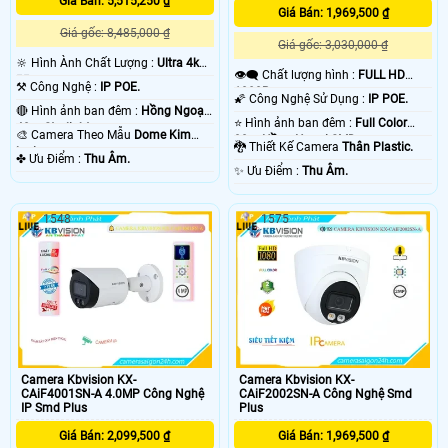
Giá Bán: 5,515,250 ₫
Giá Bán: 1,969,500 ₫
Giá gốc: 8,485,000 ₫
Giá gốc: 3,030,000 ₫
🔆 Hình Ành Chất Lượng :
Ultra 4k
👁️‍🗨 Chất lượng hình :
FULL HD
👍🏾 .
⚒ Công Nghệ :
IP POE.
1080P .
🌠 Công Nghệ Sử Dụng :
IP POE.
🔴 Hình ảnh ban đêm :
Hồng Ngoại
⭐ Hình ảnh ban đêm :
Full Color
40m Starlight.
🎨 Camera Theo Mẫu
Dome Kim
30m Hồng Ngoại SMD.
🐉️ Thiết Kế Camera
Thân Plastic.
loại.
️✤ Ưu Điểm :
Thu Âm.
️✨ Ưu Điểm :
Thu Âm.
1548
1575
Camera Kbvision KX-
Camera Kbvision KX-
CAiF4001SN-A 4.0MP Công Nghệ
CAiF2002SN-A Công Nghệ Smd
IP Smd Plus
Plus
Giá Bán: 2,099,500 ₫
Giá Bán: 1,969,500 ₫