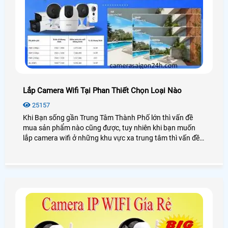
Lắp Camera Wifi Tại Phan Thiết Chọn Loại Nào
25157
Khi Bạn sống gần Trung Tâm Thành Phố lớn thì vấn đề
mua sản phẩm nào cũng được, tuy nhiên khi bạn muốn
lắp camera wifi ở những khu vực xa trung tâm thì vấn đề
không phải chọn giá rẻ nữa mà vấn đề đặt lên hàng đầu
chính là sản phẩm tốt và dịch vụ tốt. chính vì vây trong bài
viết này sẽ chọn cho bạn những sản phẩm camera wifi
phù hợp lắp đặt tại Phan Thiết Bình Thuận