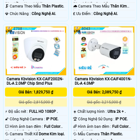
50m Có Màu Ban Ðêm.
50m Hồng Ngoại SMD.
🌧️ Camera Theo Mẫu
Thân Kim
🗜️ Camera Theo Mẫu
Thân Plastic.
loại.
️₤ Ưu Điểm :
Công Nghệ AI.
️💎 Chức Năng :
Công Nghệ AI.
2738
3043
Camera Kbvision KX-CAiF2002N-
Camera Kbvision KX-CAiF4001N-
DL-A 2.0MP Chip Smd Plus
DL-A 4.0MP
Giá Bán: 1,829,750 ₫
Giá Bán: 2,089,750 ₫
Giá gốc: 2,815,000 ₫
Giá gốc: 3,215,000 ₫
️⚡ Độ sắc nét :
FULL HD 1080P .
☀️ Chất lượng hình :
Ultra 2k + .
🌠 Công Nghệ Camera :
IP POE.
🏆 Công Nghệ Sử Dụng :
IP POE.
💥 Hình ảnh ban đêm :
Full Color
🌈 Hình ảnh ban đêm :
Full Color
30m Có Màu Ban Ðêm.
30m ONVIF.
💦 Camera Thiết Kế
Dome Kim loại.
💦 Mẫu Camera
Thân Plastic.