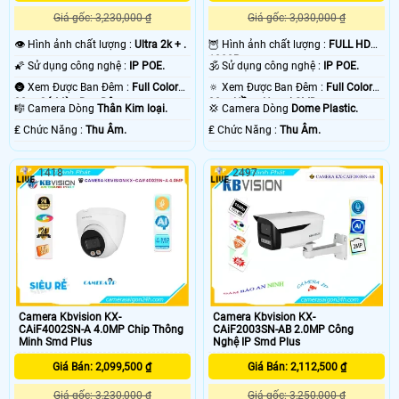
Giá gốc: 3,230,000 ₫
Giá gốc: 3,030,000 ₫
👁 Hình ảnh chất lượng :
Ultra 2k + .
🦉 Hình ảnh chất lượng :
FULL HD
1080P .
🌠 Sử dụng công nghệ :
IP POE.
🕉️ Sử dụng công nghệ :
IP POE.
🌚 Xem Được Ban Đêm :
Full Color
🔅 Xem Được Ban Đêm :
Full Color
30m Có Màu Ban Ðêm.
30m Hồng Ngoại SMD.
🎼️ Camera Dòng
Thân Kim loại.
💢 Camera Dòng
Dome Plastic.
️₤ Chức Năng :
Thu Âm.
️₤ Chức Năng :
Thu Âm.
1418
2497
Camera Kbvision KX-
Camera Kbvision KX-
CAiF4002SN-A 4.0MP Chip Thông
CAiF2003SN-AB 2.0MP Công
Minh Smd Plus
Nghệ IP Smd Plus
Giá Bán: 2,099,500 ₫
Giá Bán: 2,112,500 ₫
Giá gốc: 3,230,000 ₫
Giá gốc: 3,250,000 ₫