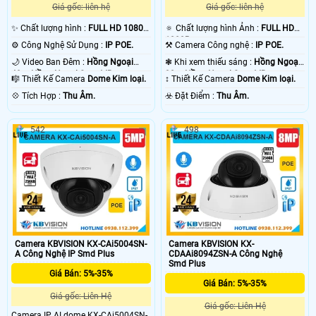
Giá gốc: liên hệ
Giá gốc: liên hệ
✨ Chất lượng hình :
FULL HD 1080P
🔅 Chất lượng hình Ảnh :
FULL HD
.
1080P .
⚙ Công Nghệ Sử Dụng :
IP POE.
⚒ Camera Công nghệ :
IP POE.
🌙 Video Ban Đêm :
Hồng Ngoại
❃ Khi xem thiếu sáng :
Hồng Ngoại
40m Hồng Ngoại Smart IR.
30m Hồng Ngoại Smart IR.
🎼️ Thiết Kế Camera
Dome Kim loại.
↕️ Thiết Kế Camera
Dome Kim loại.
️💠 Tích Hợp :
Thu Âm.
️☣️ Đặt Điểm :
Thu Âm.
542
498
Camera KBVISION KX-CAi5004SN-
Camera KBVISION KX-
A Công Nghệ IP Smd Plus
CDAAi8094ZSN-A Công Nghệ
Smd Plus
Giá Bán: 5%-35%
Giá Bán: 5%-35%
Giá gốc: Liên Hệ
Giá gốc: Liên Hệ
Camera IP AI dome KX-CAi5004SN-