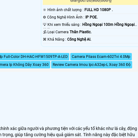
Giá gốc: 20,800,000 ₫
🔆 Hình ảnh chất lượng :
FULL HD 1080P .
⚙ Công Nghệ Hình Ảnh :
IP POE.
💡 Khi xem thiếu sáng :
Hồng Ngoại 100m Hồng Ngoại
SMD.
🕉️ Loại Camera
Thân Plastic.
️⌘ Khả Năng :
Công Nghệ AI.
p Full-Color DH-HAC-HFW1509TP-A-LED
Camera Pilass Ecam-602Tvi 4.0Mp
mera Ip Không Dây Xoay 360
Review Camera Imou Ipc-A32ep-L Xoay 360 Độ
 chính xác giữa người và phương tiện với các yếu tố khác như lá cây, động
 trọng, giúp tăng cường hiệu quả giám sát. Tính năng này đặc biệt hữu