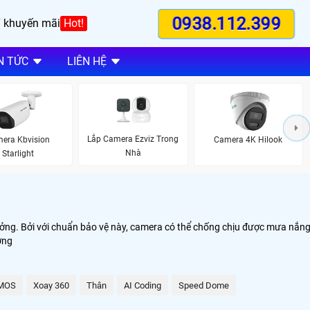
0938.112.399
 khuyến mãi
Hot!
N TỨC
LIÊN HỆ
Lắp Camera Ezviz Trong
era Kbvision
Camera 4K Hilook
Nhà
Starlight
ưởng. Bởi với chuẩn bảo vệ này, camera có thể chống chịu được mưa nắn
ớng
MOS
Xoay 360
Thân
AI Coding
Speed Dome