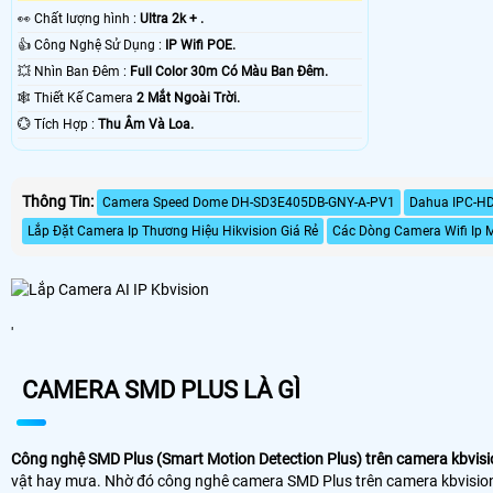
️👀 Chất lượng hình :
Ultra 2k + .
👍 Công Nghệ Sử Dụng :
IP Wifi POE.
💥 Nhìn Ban Đêm :
Full Color 30m Có Màu Ban Ðêm.
🕸️ Thiết Kế Camera
2 Mắt Ngoài Trời.
️💮 Tích Hợp :
Thu Âm Và Loa.
Thông Tin:
Camera Speed Dome DH-SD3E405DB-GNY-A-PV1
Dahua IPC-H
Lắp Đặt Camera Ip Thương Hiệu Hikvision Giá Rẻ
Các Dòng Camera Wifi Ip 
'
CAMERA SMD PLUS LÀ GÌ
Công nghệ SMD Plus (Smart Motion Detection Plus) trên camera kbvisi
vật hay mưa. Nhờ đó công nghê camera SMD Plus trên camera kbvision g