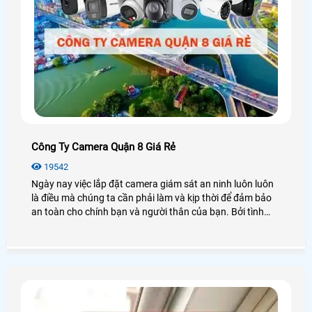
Công Ty Camera Quận 8 Giá Rẻ
19542
Ngày nay việc lắp đặt camera giám sát an ninh luôn luôn
là điều mà chúng ta cần phải làm và kịp thời để đảm bảo
an toàn cho chính bạn và người thân của bạn. Bởi tình
hình xã hội ngày càng phức tạp hơn xảy ra nhiều các
trường hợp cướp giật, xâm nhập ăn cắp hay đánh nhau
gây mất trật tự an ninh, đặc biệt là tại quận 8