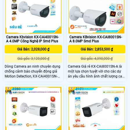
toàn và an ninh tối đa công nghệ
sáng đẹp ban đêm
chống ngược sáng DWDR 120db.
Camera Kbvision KX-CAi4001SN-
Camera KBvision KX-CAi8001SN-
A 4.0MP Công Nghệ IP Smd Plus
A 8.0MP Smd Plus
Giá Bán: 2,028,000 ₫
Giá Bán: 2,853,500 ₫
Giá gốc: 3,120,000 ₫
Giá gốc: 4,390,000 ₫
Dòng Camera an ninh chuyên dụng
Camera Giá rẻ KX-CAi8001SN-A là
chống cảnh báo chuyển động giả
một lựa chọn tuyệt vời cho các dự
Motion Detection, KX-CAi4001SN-A,
án yêu cầu hình ảnh chất lượng cao
được trang bị công nghệ nổi bật như
với chip hình ảnh 8.0 megapixel
Hàng rào ảo và khả năng chống
Ultra 4k nó nâng cao an toàn độ sắc
2280
2171
ngược sáng DWDR 120db. Với khả
nét và chi tiết tuyệt vời Camera
năng nhận dạng người qua dây
KBvision KX-CAi8001SN-A còn được
mạng, camera này lý tưởng cho dự
trang bị Chống Ngược Sáng DWDR
án dân dụng
120db giúp cho hình ảnh rõ ràng
hơn dù lắp đặt ở đâu