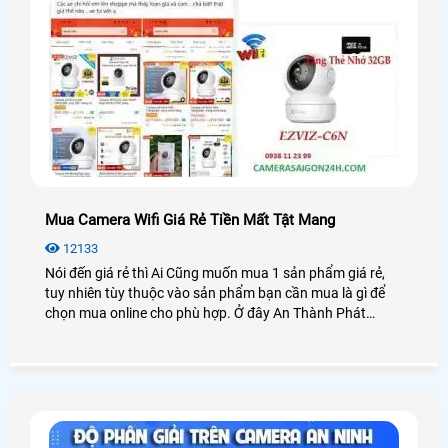
Mua Camera Wifi Giá Rẻ Tiền Mất Tật Mang
12133
Nói đến giá rẻ thì Ai Cũng muốn mua 1 sản phẩm giá rẻ,
tuy nhiên tùy thuộc vào sản phẩm bạn cần mua là gì để
chọn mua online cho phù hợp. Ở đây An Thành Phát
muốn nói đến là việc mua hàng camera wifi qua mạng và
mua camera tại công ty cũng qua 1 website. nhưng là
website công ty chứ không phải website lazada hay tiki và
shopee,facebook.