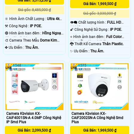
Giá Bán: 5,515,250 ₫
Giá Bán: 1,969,500 ₫
Giá gốc: 8,485,000 ₫
Giá gốc: 3,030,000 ₫
🔆 Hình Ành Chất Lượng :
Ultra 4k
👁️‍🗨 Chất lượng hình :
FULL HD
👍🏾 .
⚒ Công Nghệ :
IP POE.
1080P .
🌠 Công Nghệ Sử Dụng :
IP POE.
🔴 Hình ảnh ban đêm :
Hồng Ngoại
⭐ Hình ảnh ban đêm :
Full Color
40m Starlight.
🎨 Camera Theo Mẫu
Dome Kim
30m Hồng Ngoại SMD.
🐉️ Thiết Kế Camera
Thân Plastic.
loại.
️✤ Ưu Điểm :
Thu Âm.
️✨ Ưu Điểm :
Thu Âm.
1548
1575
Camera Kbvision KX-
Camera Kbvision KX-
CAiF4001SN-A 4.0MP Công Nghệ
CAiF2002SN-A Công Nghệ Smd
IP Smd Plus
Plus
Giá Bán: 2,099,500 ₫
Giá Bán: 1,969,500 ₫