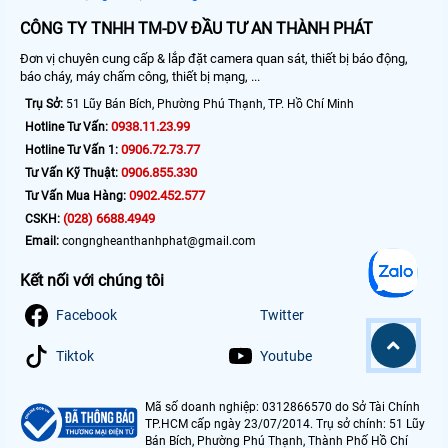
CÔNG TY TNHH TM-DV ĐẦU TƯ AN THÀNH PHÁT
Đơn vị chuyên cung cấp & lắp đặt camera quan sát, thiết bị báo động,
báo cháy, máy chấm công, thiết bị mạng, ...
Trụ Sở:
51 Lũy Bán Bích, Phường Phú Thạnh, TP. Hồ Chí Minh
0938.11.23.99
Hotline Tư Vấn:
0906.72.73.77
Hotline Tư Vấn 1:
0906.855.330
Tư Vấn Kỹ Thuật:
0902.452.577
Tư Vấn Mua Hàng:
(028) 6688.4949
CSKH:
Email:
congngheanthanhphat@gmail.com
Kết nối với chúng tôi
Facebook
Twitter
Tiktok
Youtube
Mã số doanh nghiệp: 0312866570 do Sở Tài Chính
TP.HCM cấp ngày 23/07/2014. Trụ sở chính: 51 Lũy
Bán Bích, Phường Phú Thạnh, Thành Phố Hồ Chí