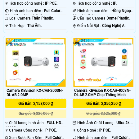
✳️ Tích hợp công nghệ :
IP POE.
⚙ Tích hợp công nghệ :
IP.
🌔 Hình ảnh ban đêm :
Full Color
🌈 Hình ảnh ban đêm :
Hồng Ngoại
50m Hồng Ngoại SMD.
30m Starlight.
♊ Loại Camera
Thân Plastic.
🗜️ Cấu Tạo Camera
Dome Plastic.
️☣️ Tích Hợp :
Thu Âm.
️👮 Điểm Nỗi Bật :
Công Nghệ AI.
1941
2455
Camera KBvision KX-CAiF4003N-
Camera KBvision KX-CAiF2003N-
DL-AB 2.0MP Chip Thông Minh
DL-AB 2.0MP
Giá Bán: 2,356,250 ₫
Giá Bán: 2,158,000 ₫
Giá gốc: 3,625,000 ₫
Giá gốc: 3,320,000 ₫
🦉 Hình Ành Chất Lượng :
Ultra 2k +
✨ Chất lượng hình Ảnh :
FULL HD
.
1080P .
⚜️ Công Nghệ :
IP POE.
✳️ Camera Công nghệ :
IP POE.
🌙 Hình ảnh ban đêm :
Full Color
❂ Xem Được Ban Đêm :
Full Color