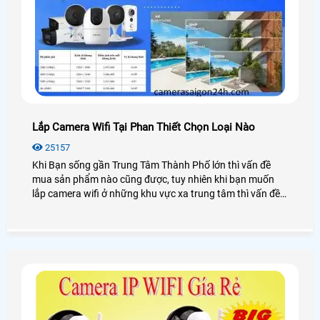
Lắp Camera Wifi Tại Phan Thiết Chọn Loại Nào
25157
Khi Bạn sống gần Trung Tâm Thành Phố lớn thì vấn đề
mua sản phẩm nào cũng được, tuy nhiên khi bạn muốn
lắp camera wifi ở những khu vực xa trung tâm thì vấn đề
không phải chọn giá rẻ nữa mà vấn đề đặt lên hàng đầu
chính là sản phẩm tốt và dịch vụ tốt. chính vì vây trong bài
viết này sẽ chọn cho bạn những sản phẩm camera wifi
phù hợp lắp đặt tại Phan Thiết Bình Thuận