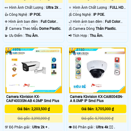
️👀 Hình Ành Chất Lượng :
Ultra 2k +
🔅 Hình Ành Chất Lượng :
FULL HD
.
1080P .
👍 Công Nghệ :
IP POE.
🕉️ Công Nghệ :
IP POE.
❈ Hình ảnh ban đêm :
Full Color
🌙 Hình ảnh ban đêm :
Full Color
30m Có Màu Ban Ðêm.
50m Có Màu Ban Ðêm.
🗜️ Camera Theo Mẫu
Dome Plastic.
🕉️ Camera Dòng
Thân Plastic.
️💫 Ưu Điểm :
Thu Âm.
️📢 Tích Hợp :
Thu Âm.
1976
2130
Camera Kbvision KX-
Camera Kbvision KX-CAi8004SN-
CAiF4003SN-AB 4.0MP Smd Plus
A 8.0MP IP Smd Plus
Giá Bán: 2,203,500 ₫
Giá Bán: 3,705,000 ₫
Giá gốc: 3,390,000 ₫
Giá gốc: 5,700,000 ₫
💯 Độ Phân giải :
Ultra 2k + .
👁 Độ Phân giải :
Ultra 4k 👍🏾 .