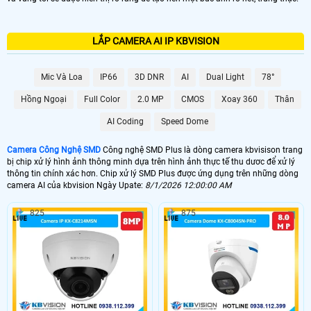
LẮP CAMERA AI IP KBVISION
Mic Và Loa
IP66
3D DNR
AI
Dual Light
78°
Hồng Ngoại
Full Color
2.0 MP
CMOS
Xoay 360
Thân
AI Coding
Speed Dome
Camera Công Nghệ SMD
Công nghệ SMD Plus là dòng camera kbvisison trang
bị chip xử lý hình ảnh thông minh dựa trên hình ảnh thực tế thu dươc để xử lý
thông tin chính xác hơn. Chip xử lý SMD Plus được ứng dụng trên những dòng
camera AI của kbvision Ngày Upate:
8/1/2026 12:00:00 AM
825
875