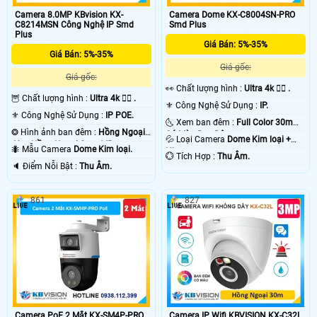
Camera 8.0MP KBvision KX-
Camera Dome KX-C8004SN-PRO
C8214MSN Công Nghệ IP Smd
Smd Plus
Plus
Giá Bán: 5%-35%
Giá Bán: 5%-35%
Giá gốc:
Giá gốc:
️👀 Chất lượng hình :
Ultra 4k 👍🏾 .
🦉 Chất lượng hình :
Ultra 4k 👍🏾 .
⚜️ Công Nghệ Sử Dụng :
IP.
⚜️ Công Nghệ Sử Dụng :
IP POE.
🌜 Xem ban đêm :
Full Color 30m
❂ Hình ảnh ban đêm :
Hồng Ngoại
Có Màu Ban Ðêm.
💦 Loại Camera
Dome Kim loại +
40m Hồng Ngoại Smart IR.
🐜 Mẫu Camera
Dome Kim loại.
Nhựa.
️💮 Tích Hợp :
Thu Âm.
️🔈 Điểm Nỗi Bật :
Thu Âm.
861
827
Camera PoE 2 Mắt KX-SM4P-PRO
Camera IP Wifi KBVISION KX-C32L