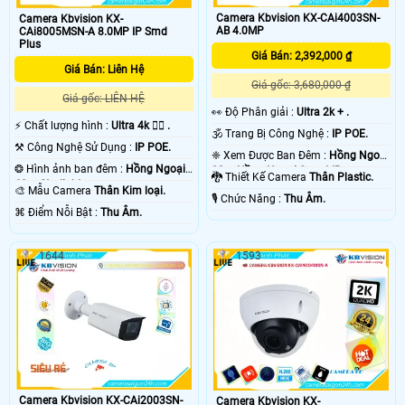
Camera Kbvision KX-CAi4003SN-
Camera Kbvision KX-
AB 4.0MP
CAi8005MSN-A 8.0MP IP Smd
Plus
Giá Bán: 2,392,000 ₫
Giá Bán: Liên Hệ
Giá gốc: 3,680,000 ₫
Giá gốc: LIÊN HỆ
️👀 Độ Phân giải :
Ultra 2k + .
️⚡ Chất lượng hình :
Ultra 4k 👍🏾 .
🕉️ Trang Bị Công Nghệ :
IP POE.
⚒ Công Nghệ Sử Dụng :
IP POE.
❈ Xem Được Ban Đêm :
Hồng Ngoại
❂ Hình ảnh ban đêm :
Hồng Ngoại
80m Hồng Ngoại Smart IR.
🐉️ Thiết Kế Camera
Thân Plastic.
60m Starlight.
🎨 Mẫu Camera
Thân Kim loại.
️🎙 Chức Năng :
Thu Âm.
️⌘ Điểm Nỗi Bật :
Thu Âm.
1644
1593
Camera Kbvision KX-CAi2003SN-
Camera Kbvision KX-