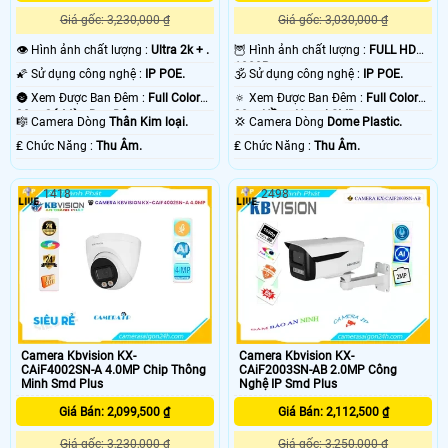
Giá gốc: 3,230,000 ₫
Giá gốc: 3,030,000 ₫
👁 Hình ảnh chất lượng :
Ultra 2k + .
🦉 Hình ảnh chất lượng :
FULL HD
1080P .
🌠 Sử dụng công nghệ :
IP POE.
🕉️ Sử dụng công nghệ :
IP POE.
🌚 Xem Được Ban Đêm :
Full Color
🔅 Xem Được Ban Đêm :
Full Color
30m Có Màu Ban Ðêm.
30m Hồng Ngoại SMD.
🎼️ Camera Dòng
Thân Kim loại.
💢 Camera Dòng
Dome Plastic.
️₤ Chức Năng :
Thu Âm.
️₤ Chức Năng :
Thu Âm.
1418
2498
Camera Kbvision KX-
Camera Kbvision KX-
CAiF4002SN-A 4.0MP Chip Thông
CAiF2003SN-AB 2.0MP Công
Minh Smd Plus
Nghệ IP Smd Plus
Giá Bán: 2,099,500 ₫
Giá Bán: 2,112,500 ₫
Giá gốc: 3,230,000 ₫
Giá gốc: 3,250,000 ₫