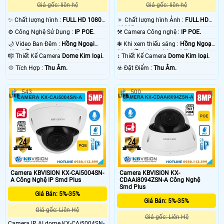
Giá gốc: liên hệ
Giá gốc: liên hệ
✨ Chất lượng hình :
FULL HD 1080P
🔅 Chất lượng hình Ảnh :
FULL HD
.
1080P .
⚙ Công Nghệ Sử Dụng :
IP POE.
⚒ Camera Công nghệ :
IP POE.
🌙 Video Ban Đêm :
Hồng Ngoại
❃ Khi xem thiếu sáng :
Hồng Ngoại
40m Hồng Ngoại Smart IR.
30m Hồng Ngoại Smart IR.
🎼️ Thiết Kế Camera
Dome Kim loại.
↕️ Thiết Kế Camera
Dome Kim loại.
️💠 Tích Hợp :
Thu Âm.
️☣️ Đặt Điểm :
Thu Âm.
543
500
Camera KBVISION KX-CAi5004SN-
Camera KBVISION KX-
A Công Nghệ IP Smd Plus
CDAAi8094ZSN-A Công Nghệ
Smd Plus
Giá Bán: 5%-35%
Giá Bán: 5%-35%
Giá gốc: Liên Hệ
Giá gốc: Liên Hệ
Camera IP AI dome KX-CAi5004SN-