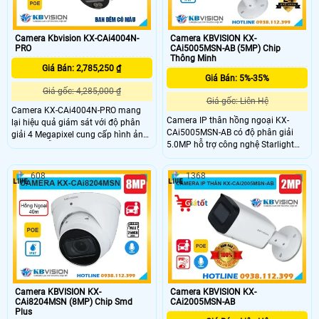
môi trường ngoài trời.
Camera Kbvision KX-CAi4004N-
Camera KBVISION KX-
PRO
CAi5005MSN-AB (5MP) Chip
Thông Minh
Giá Bán: 2,785,250 ₫
Giá Bán: 5%-35%
Giá gốc: 4,285,000 ₫
Giá gốc: Liên Hệ
Camera KX-CAi4004N-PRO mang
Camera IP thân hồng ngoại KX-
lại hiệu quả giám sát với độ phân
CAi5005MSN-AB có độ phân giải
giải 4 Megapixel cung cấp hình ảnh
5.0MP hỗ trợ công nghệ Starlight
sắc nét, hỗ trợ tính năng AI-ISP và
cho hình ảnh sắc nét trong điều kiện
nén H265+ giúp tối ưu hình ảnh và
ánh sáng yếu. Với chuẩn nén
dung lượng lưu trữ. Bên cạnh đó là
608
1368
H.265+ chống ngược sáng WDR
khả năng phát hiện thông minh như
120dB và tầm xa hồng ngoại 60m
hàng rào ảo, xâm nhập, và phân
đảm bảo giám sát hiệu quả cả ngày
biệt người/xe (SMD Plus) bảo vệ an
lẫn đêm. Còn tích hợp AI phân biệt
ninh hiệu quả
người và xe, hỗ trợ thẻ nhớ 256GB,
PoE và đạt chuẩn chống bụi nước
IP67, phù hợp lắp đặt ngoài trời.
Camera KBVISION KX-
Camera KBVISION KX-
CAi8204MSN (8MP) Chip Smd
CAi2005MSN-AB
Plus