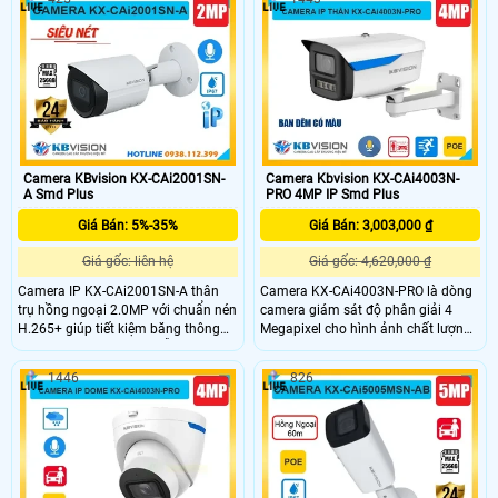
người và xe, cùng khả năng lưu trữ
giúp phân loại và phát hiện chính
thẻ Micro SD tối đa 256GB. Với
xác xe và người. Với chuẩn IP67,
chuẩn IP67, IK10, chống sét 5000V
IK10, chống sét 5000V và hỗ trợ
và hỗ trợ PoE, camera bền bỉ phù
PoE, camera bền bỉ phù hợp cho
hợp cho giám sát an ninh ngoài trời.
nhiều môi trường giám sát.
Camera KBvision KX-CAi2001SN-
Camera Kbvision KX-CAi4003N-
A Smd Plus
PRO 4MP IP Smd Plus
Giá Bán: 5%-35%
Giá Bán: 3,003,000 ₫
Giá gốc: liên hệ
Giá gốc: 4,620,000 ₫
Camera IP KX-CAi2001SN-A thân
Camera KX-CAi4003N-PRO là dòng
trụ hồng ngoại 2.0MP với chuẩn nén
camera giám sát độ phân giải 4
H.265+ giúp tiết kiệm băng thông
Megapixel cho hình ảnh chất lượng
và dung lượng lưu trữ. Hỗ trợ phát
sắc nét cùng với đó là các tính năng
hiện thông minh phân biệt người và
thông minh như phát hiện hàng rào
1446
826
xe, tầm xa hồng ngoại 30m đảm
ảo, xâm nhập và phân biệt người/xe
bảo quan sát rõ nét cả ngày lẫn
(SMD Plus), cùng khả năng tìm kiếm
đêm. Camera còn có khe cắm thẻ
sự kiện thông minh giúp nâng cao
nhớ 256GB lưu trữ dữ liệu, tích hợp
hiệu quả giám sát.
mic ghi âm và thiết kế kim loại chắc
chắn đạt chuẩn IP67 phù hợp cho