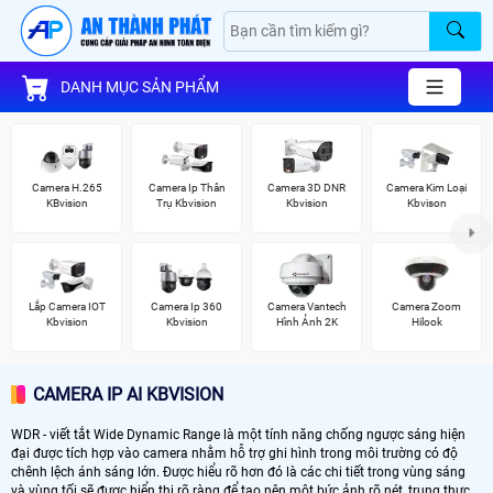
DANH MỤC SẢN PHẨM
Camera H.265
Camera Ip Thân
Camera 3D DNR
Camera Kim Loại
KBvision
Trụ Kbvision
Kbvision
Kbvison
Lắp Camera IOT
Camera Ip 360
Camera Vantech
Camera Zoom
Kbvision
Kbvision
Hình Ảnh 2K
Hilook
CAMERA IP AI KBVISION
WDR - viết tắt Wide Dynamic Range là một tính năng chống ngược sáng hiện
đại được tích hợp vào camera nhằm hỗ trợ ghi hình trong môi trường có độ
chênh lệch ánh sáng lớn. Được hiểu rõ hơn đó là các chi tiết trong vùng sáng
và vùng tối sẽ được hiển thị rõ ràng để tạo nên một bức ảnh rõ nét, trung thực.