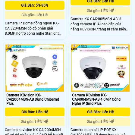
Giá Bán: Liên Hệ
Giá Bán: 5%-35%
Giá gốc: LIÊN HỆ
Giá gốc: Liên Hệ
Camera KX-CAi2005MSN-AB là
Camera IP Dome hồng ngoại KX-
dòng camera IP AI cao cấp của
CAi8204MSN có độ phân giải
hãng KBVISION, trang bị cảm biến
8.0MP hỗ trợ công nghệ Starlight
Sony Stavis CMOS với độ phân giải
cho hình ảnh sắc nét ngay cả trong
2.0 Megapixel cho hình ảnh sắc nét
điều kiện ánh sáng yếu. Với chuẩn
và chân thực. Camera tích hợp công
1408
1533
nén H.265+ chống ngược sáng WDR
nghệ phát hiện thông minh như
120dB và tầm xa hồng ngoại 40m
người và phương tiện, phù hợp cho
giúp giám sát hiệu quả cả ngày lẫn
các giải pháp giám sát thông minh
đêm. Camera còn tích hợp mic, khe
hồng ngoại 60m
cắm thẻ nhớ 256GB và chức năng
phát hiện thông minh, giúp phân
biệt chính xác giữa người và xe.
Camera KBvision KX-
Camera KBvision KX-
CAi4004MSN-AB 4.0MP Công
CAi2004MSN-AB Dùng Chipsmd
Nghệ IP Smd Plus
Plus
Giá Bán: Liên Hệ
Giá Bán: Liên Hệ
Giá gốc: LIÊN HỆ
Giá gốc: LIÊN HỆ
Camera quan sát IP POE KX-
Camera kbvision KX-CAi2004MSN-
CAi4004MSN-AB được trang bị độ