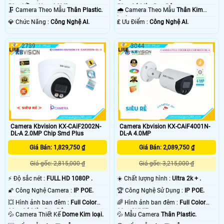
50m Có Màu Ban Ðêm.
50m Hồng Ngoại SMD.
🌧️ Camera Theo Mẫu
Thân Kim
🗜️ Camera Theo Mẫu
Thân Plastic.
loại.
️₤ Ưu Điểm :
Công Nghệ AI.
️💎 Chức Năng :
Công Nghệ AI.
2739
3044
Camera Kbvision KX-CAiF2002N-
Camera Kbvision KX-CAiF4001N-
DL-A 2.0MP Chip Smd Plus
DL-A 4.0MP
Giá Bán: 1,829,750 ₫
Giá Bán: 2,089,750 ₫
Giá gốc: 2,815,000 ₫
Giá gốc: 3,215,000 ₫
️⚡ Độ sắc nét :
FULL HD 1080P .
☀️ Chất lượng hình :
Ultra 2k + .
🌠 Công Nghệ Camera :
IP POE.
🏆 Công Nghệ Sử Dụng :
IP POE.
💥 Hình ảnh ban đêm :
Full Color
🌈 Hình ảnh ban đêm :
Full Color
30m Có Màu Ban Ðêm.
30m ONVIF.
💦 Camera Thiết Kế
Dome Kim loại.
💦 Mẫu Camera
Thân Plastic.