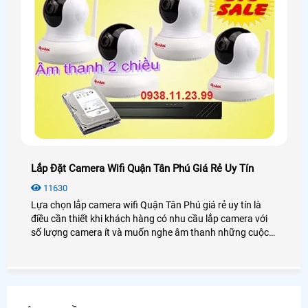
Lắp Đặt Camera Wifi Quận Tân Phú Giá Rẻ Uy Tín
11630
Lựa chọn lắp camera wifi Quận Tân Phú giá rẻ uy tín là
điều cần thiết khi khách hàng có nhu cầu lắp camera với
số lượng camera ít và muốn nghe âm thanh những cuộc
nói chuyện ở khu vực cần giám sát, lựa chọn lắp camera
wifi Quận Tân Phú giá rẻ uy tín ở đâu và lựa như thế nào
đó là điều cần ưu tiên đầu tiên của khách hàng.