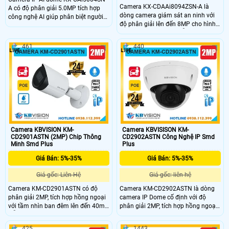
Camera KX-CDAAi8094ZSN-A là
A có độ phân giải 5.0MP tích hợp
dòng camera giám sát an ninh với
công nghệ AI giúp phân biệt người
độ phân giải lên đến 8MP cho hình
và xe chính xác. Camera quan sát
ảnh sắc nét. Camera hỗ trợ giám
hỗ trợ chống ngược sáng WDR
sát thông minh phân loại chính xác
120dB, tầm xa hồng ngoại 30m, tích
461
440
người và phương tiện, cùng tính
hợp mic và khe cắm thẻ nhớ 256GB.
năng phát hiện bất thường. Với
Với thiết kế kim loại bền bỉ, chuẩn
chuẩn bảo vệ IP67, IK10, hồng
IP67 chống nước, PoE tiện lợi đây là
ngoại 35m, PoE và khe cắm thẻ
lựa chọn lý tưởng cho giám sát an
Micro SD 256GB camera đảm bảo
ninh.
độ bền cao và dễ dàng lắp đặt.
Camera KBVISION KM-
Camera KBVISISON KM-
CD2901ASTN (2MP) Chip Thông
CD2902ASTN Công Nghệ IP Smd
Minh Smd Plus
Plus
Giá Bán: 5%-35%
Giá Bán: 5%-35%
Giá gốc: Liên Hệ
Giá gốc: liên hệ
Camera KM-CD2901ASTN có độ
Camera KM-CD2902ASTN là dòng
phân giải 2MP, tích hợp hồng ngoại
camera IP Dome cố định với độ
với tầm nhìn ban đêm lên đến 40m.
phân giải 2MP, tích hợp hồng ngoại
Hỗ trợ giám sát thông minh với AI,
với tầm nhìn ban đêm lên đến 40m.
phân loại và phát hiện chính xác
Hỗ trợ giám sát thông minh với AI
425
1443