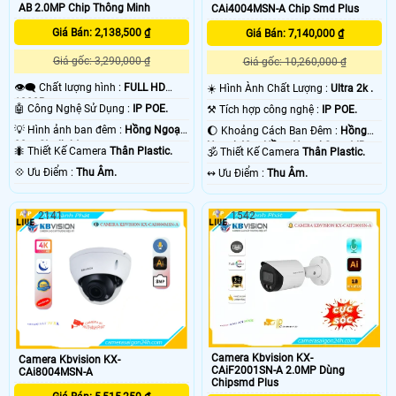
AB 2.0MP Chip Thông Minh
CAi4004MSN-A Chip Smd Plus
Giá Bán: 2,138,500 ₫
Giá Bán: 7,140,000 ₫
Giá gốc: 3,290,000 ₫
Giá gốc: 10,260,000 ₫
👁️‍🗨 Chất lượng hình :
FULL HD
☀️ Hình Ành Chất Lượng :
Ultra 2k .
1080P .
🤖️ Công Nghệ Sử Dụng :
IP POE.
⚒ Tích hợp công nghệ :
IP POE.
💡 Hình ảnh ban đêm :
Hồng Ngoại
🌔 Khoảng Cách Ban Đêm :
Hồng
80m Starlight.
Ngoại 40m Hồng Ngoại Smart IR.
🐜 Thiết Kế Camera
Thân Plastic.
🕉️ Thiết Kế Camera
Thân Plastic.
️💠 Ưu Điểm :
Thu Âm.
️↭ Ưu Điểm :
Thu Âm.
2141
1542
Camera Kbvision KX-
Camera Kbvision KX-
CAiF2001SN-A 2.0MP Dùng
CAi8004MSN-A
Chipsmd Plus