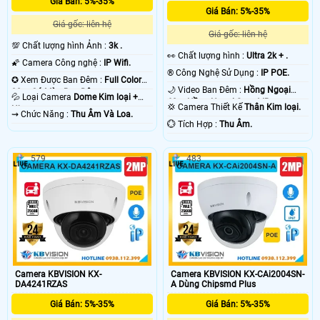
Giá Bán: 5%-35%
Giá Bán: 5%-35%
Giá gốc: liên hệ
Giá gốc: liên hệ
💯 Chất lượng hình Ảnh :
3k .
️👀 Chất lượng hình :
Ultra 2k + .
🌠 Camera Công nghệ :
IP Wifi.
®️ Công Nghệ Sử Dụng :
IP POE.
✪ Xem Được Ban Đêm :
Full Color
🌙 Video Ban Đêm :
Hồng Ngoại
30m Có Màu Ban Ðêm.
💦 Loại Camera
Dome Kim loại +
60m Hồng Ngoại Smart IR.
💢 Camera Thiết Kế
Thân Kim loại.
Nhựa.
️⇝ Chức Năng :
Thu Âm Và Loa.
️💮 Tích Hợp :
Thu Âm.
579
483
Camera KBVISION KX-
Camera KBVISION KX-CAi2004SN-
DA4241RZAS
A Dùng Chipsmd Plus
Giá Bán: 5%-35%
Giá Bán: 5%-35%