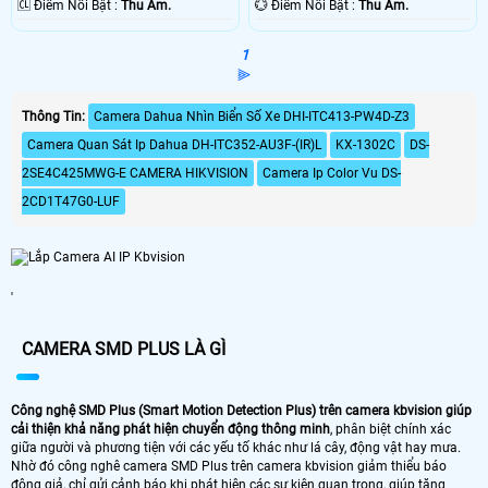
️🆑 Điểm Nỗi Bật :
Thu Âm.
️💮 Điểm Nỗi Bật :
Thu Âm.
1
⫸
Thông Tin:
Camera Dahua Nhìn Biển Số Xe DHI-ITC413-PW4D-Z3
Camera Quan Sát Ip Dahua DH-ITC352-AU3F-(IR)L
KX-1302C
DS-
2SE4C425MWG-E CAMERA HIKVISION
Camera Ip Color Vu DS-
2CD1T47G0-LUF
'
CAMERA SMD PLUS LÀ GÌ
Công nghệ SMD Plus (Smart Motion Detection Plus) trên camera kbvision giúp
cải thiện khả năng phát hiện chuyển động thông minh
, phân biệt chính xác
giữa người và phương tiện với các yếu tố khác như lá cây, động vật hay mưa.
Nhờ đó công nghê camera SMD Plus trên camera kbvision giảm thiểu báo
động giả, chỉ gửi cảnh báo khi phát hiện các sự kiện quan trọng, giúp tăng