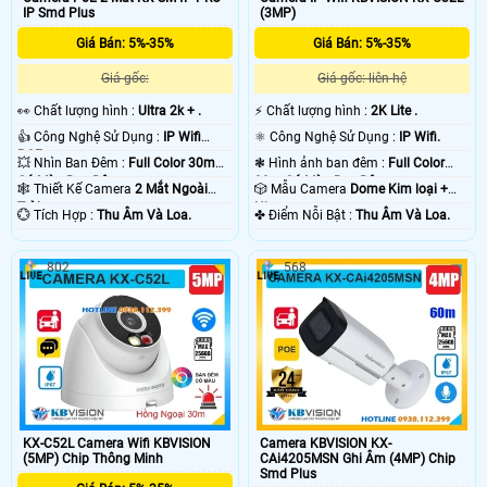
IP Smd Plus
(3MP)
Giá Bán: 5%-35%
Giá Bán: 5%-35%
Giá gốc:
Giá gốc: liên hệ
️👀 Chất lượng hình :
Ultra 2k + .
️⚡ Chất lượng hình :
2K Lite .
👍 Công Nghệ Sử Dụng :
IP Wifi
⚛️ Công Nghệ Sử Dụng :
IP Wifi.
POE.
💥 Nhìn Ban Đêm :
Full Color 30m
❃ Hình ảnh ban đêm :
Full Color
Có Màu Ban Ðêm.
30m Có Màu Ban Ðêm.
🕸️ Thiết Kế Camera
2 Mắt Ngoài
🎲 Mẫu Camera
Dome Kim loại +
Trời.
Nhựa.
️💮 Tích Hợp :
Thu Âm Và Loa.
️✤ Điểm Nỗi Bật :
Thu Âm Và Loa.
802
568
KX-C52L Camera Wifi KBVISION
Camera KBVISION KX-
(5MP) Chip Thông Minh
CAi4205MSN Ghi Âm (4MP) Chip
Smd Plus