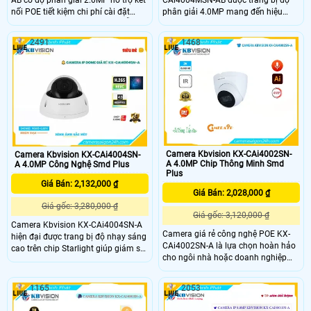
AB có độ phân giải 2.0MP hỗ trợ kết
phân giải 4.0MP mang đến hiệu
nối POE tiết kiệm chi phí cài đặt
suất giám sát tối ưu. Với công nghệ
Chất lượng hình ảnh sắc nét, dễ
Sony STARVIS CMOS cho hình ảnh
dàng quan sát ngày đêm. Thiết bị lý
2491
1468
sáng đẹp, rõ nét ngay cả vào ban
tưởng cho hệ thống an ninh gia đình
đêm kết hợp giao thức ONVIF giúp
hoặc doanh nghiệp
camera thích hợp cho các công
trình cao cấp.
Camera Kbvision KX-CAi4002SN-
Camera Kbvision KX-CAi4004SN-
A 4.0MP Chip Thông Minh Smd
A 4.0MP Công Nghệ Smd Plus
Plus
Giá Bán: 2,132,000 ₫
Giá Bán: 2,028,000 ₫
Giá gốc: 3,280,000 ₫
Giá gốc: 3,120,000 ₫
Camera Kbvision KX-CAi4004SN-A
Camera giá rẻ công nghệ POE KX-
hiện đại được trang bị độ nhạy sáng
CAi4002SN-A là lựa chọn hoàn hảo
cao trên chip Starlight giúp giám sát
cho ngôi nhà hoặc doanh nghiệp
tốt hơn trong điều kiện thiếu sáng
của bạn với khả năng thu âm rõ
với cấp nguồn qua dây mạng và
ràng chức năng phân biệt người và
khả năng lưu trữ dữ liệu thông qua
1165
2053
xe cộ Camera Kbvision KX-
khe thẻ nhớ chống ngược sáng,
CAi4002SN-A 4.0MP đảm bảo an
hồng ngoại 30m mang lại hình ảnh