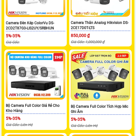
Camera Thân Analog Hikvision DS-
Camera Đèn Kép ColorVu DS-
2CE17D0T-LTS
2CD2T87G3-LIS2UY/SRBHUN
850,000 ₫
5%-35%
Giá Gốc: 1,000,000 ₫
Giá Gốc:
Bộ Camera Full Color Giá Rẻ Cho
Bộ Camera Full Color Tích Hợp Mic
Kho Hàng
Ghi Âm
5%-35%
5%-35%
Giá Gốc: Liên Hệ
Giá Gốc: Liên Hệ