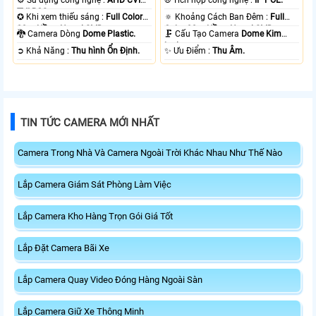
TVI BCS.
✪ Khi xem thiếu sáng :
Full Color
🔅 Khoảng Cách Ban Đêm :
Full
20m Hồng Ngoại SMD.
Color 30m Hồng Ngoại SMD.
🐉️ Camera Dòng
Dome Plastic.
🗜️ Cấu Tạo Camera
Dome Kim
loại.
️➲ Khả Năng :
Thu hình Ổn Định.
️✨ Ưu Điểm :
Thu Âm.
TIN TỨC CAMERA MỚI NHẤT
Camera Trong Nhà Và Camera Ngoài Trời Khác Nhau Như Thế Nào
Lắp Camera Giám Sát Phòng Làm Việc
Lắp Camera Kho Hàng Trọn Gói Giá Tốt
Lắp Đặt Camera Bãi Xe
Lắp Camera Quay Video Đóng Hàng Ngoài Sàn
Lắp Camera Giữ Xe Thông Minh