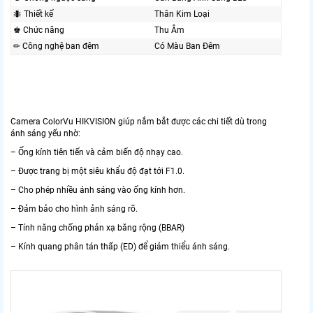
🐜 Thiết kế
Thân Kim Loại
♚ Chức năng
Thu Âm
✏ Công nghệ ban đêm
Có Màu Ban Đêm
Camera ColorVu HIKVISION giúp nắm bắt được các chi tiết dù trong
ánh sáng yếu nhờ:
– Ống kính tiên tiến và cảm biến độ nhạy cao.
– Được trang bị một siêu khẩu độ đạt tới F1.0.
– Cho phép nhiều ánh sáng vào ống kính hơn.
– Đảm bảo cho hình ảnh sáng rõ.
– Tính năng chống phản xạ băng rộng (BBAR)
– Kính quang phân tán thấp (ED) để giảm thiểu ánh sáng.