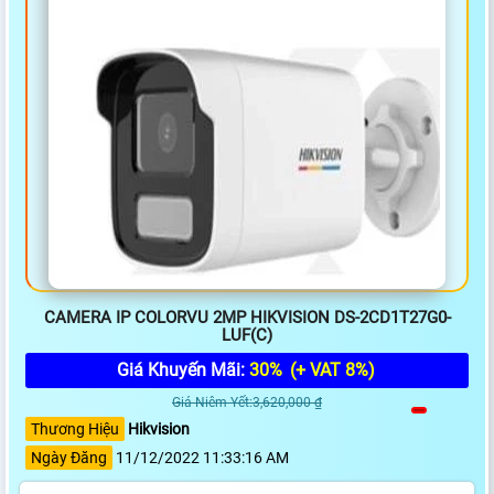
CAMERA IP COLORVU 2MP HIKVISION DS-2CD1T27G0-
LUF(C)
Giá Khuyến Mãi:
30%
(+ VAT 8%)
Giá Niêm Yết:3,620,000 ₫
Thương Hiệu
Hikvision
Ngày Đăng
11/12/2022 11:33:16 AM