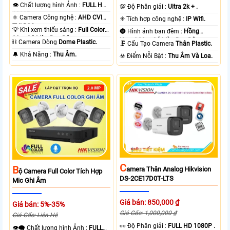
👁 Chất lượng hình Ảnh :
FULL HD
💯 Độ Phân giải :
Ultra 2k + .
1080P .
⚛️ Camera Công nghệ :
AHD CVI
✳️ Tích hợp công nghệ :
IP Wifi.
TVI BCS.
💡 Khi xem thiếu sáng :
Full Color
🌚 Hình ảnh ban đêm :
Hồng
20m Có Màu Ban Ðêm.
Ngoại 30m Có Màu Ban Ðêm.
⛓ Camera Dòng
Dome Plastic.
🗜️ Cấu Tạo Camera
Thân Plastic.
️🔔 Khả Năng :
Thu Âm.
️☣️ Điểm Nỗi Bật :
Thu Âm Và Loa.
C
B
Amera Thân Analog Hikvision
Ộ Camera Full Color Tích Hợp
DS-2CE17D0T-LTS
Mic Ghi Âm
Giá bán: 850,000 ₫
Giá bán: 5%-35%
Giá Gốc: 1,000,000 ₫
Giá Gốc: Liên Hệ
️👀 Độ Phân giải :
FULL HD 1080P .
👁️‍🗨 Chất lượng hình Ảnh :
FULL