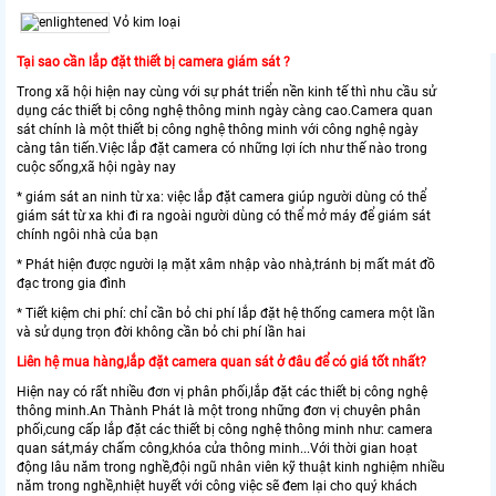
Vỏ kim loại
Tại sao cần lắp đặt thiết bị camera giám sát ?
Trong xã hội hiện nay cùng với sự phát triển nền kinh tế thì nhu cầu sử
dụng các thiết bị công nghệ thông minh ngày càng cao.Camera quan
sát chính là một thiết bị công nghệ thông minh với công nghệ ngày
càng tân tiến.Việc lắp đặt camera có những lợi ích như thế nào trong
cuộc sống,xã hội ngày nay
* giám sát an ninh từ xa: việc lắp đặt camera giúp người dùng có thể
giám sát từ xa khi đi ra ngoài người dùng có thể mở máy để giám sát
chính ngôi nhà của bạn
* Phát hiện được người lạ mặt xâm nhập vào nhà,tránh bị mất mát đồ
đạc trong gia đình
* Tiết kiệm chi phí: chỉ cần bỏ chi phí lắp đặt hệ thống camera một lần
và sử dụng trọn đời không cần bỏ chi phí lần hai
Liên hệ mua hàng,lắp đặt camera quan sát ở đâu để có giá tốt nhất?
Hiện nay có rất nhiều đơn vị phân phối,lắp đặt các thiết bị công nghệ
thông minh.An Thành Phát là một trong những đơn vị chuyên phân
phối,cung cấp lắp đặt các thiết bị công nghệ thông minh như: camera
quan sát,máy chấm công,khóa cửa thông minh...Với thời gian hoạt
động lâu năm trong nghề,đội ngũ nhân viên kỹ thuật kinh nghiệm nhiều
năm trong nghề,nhiệt huyết với công việc sẽ đem lại cho quý khách