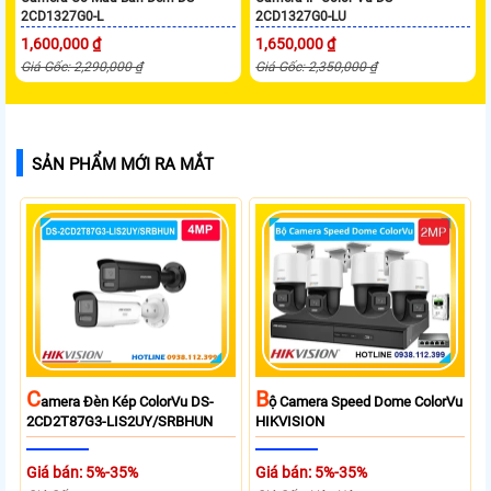
2CD1327G0-L
2CD1327G0-LU
1,600,000 ₫
1,650,000 ₫
Giá Gốc: 2,290,000 ₫
Giá Gốc: 2,350,000 ₫
SẢN PHẨM MỚI RA MẮT
C
B
Amera Đèn Kép ColorVu DS-
Ộ Camera Speed Dome ColorVu
2CD2T87G3-LIS2UY/SRBHUN
HIKVISION
Giá bán: 5%-35%
Giá bán: 5%-35%