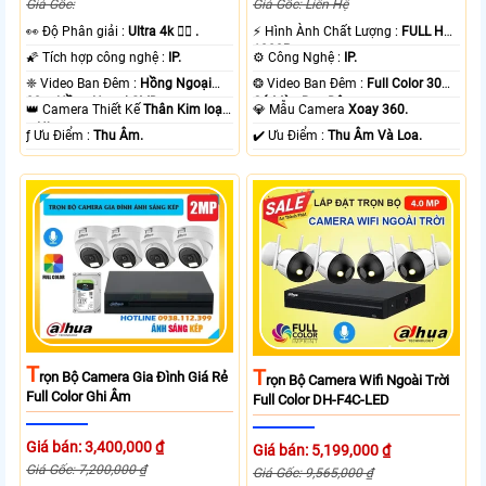
Giá Gốc:
Giá Gốc: Liên Hệ
️👀 Độ Phân giải :
Ultra 4k 👍🏾 .
️⚡ Hình Ành Chất Lượng :
FULL HD
1080P .
🌠 Tích hợp công nghệ :
IP.
⚙ Công Nghệ :
IP.
❈ Video Ban Đêm :
Hồng Ngoại
❂ Video Ban Đêm :
Full Color 30m
80m Hồng Ngoại SMD.
Có Màu Ban Ðêm.
👑 Camera Thiết Kế
Thân Kim loại
💎 Mẫu Camera
Xoay 360.
+ Nhựa.
️ƒ Ưu Điểm :
Thu Âm.
️✔️ Ưu Điểm :
Thu Âm Và Loa.
T
T
Rọn Bộ Camera Gia Đình Giá Rẻ
Rọn Bộ Camera Wifi Ngoài Trời
Full Color Ghi Âm
Full Color DH-F4C-LED
Giá bán: 3,400,000 ₫
Giá bán: 5,199,000 ₫
Giá Gốc: 7,200,000 ₫
Giá Gốc: 9,565,000 ₫