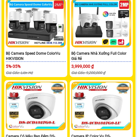
Bộ Camera Speed Dome ColorVu
Bộ Camera Nhà Xưởng Full Color
HIKVISION
Giá Rẻ
5%-35%
3,999,000 ₫
Giá Gốc: Liên Hệ
Giá Gốc: 9,200,000 ₫
Camera Có Màu Ban Đêm DS-
Camera IP Color Vu DS-