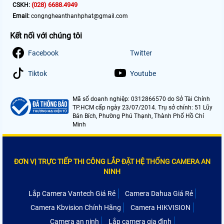
(028) 6688.4949
CSKH:
Email:
congngheanthanhphat@gmail.com
Kết nối với chúng tôi
Facebook
Twitter
Tiktok
Youtube
Mã số doanh nghiệp: 0312866570 do Sở Tài Chính
TP.HCM cấp ngày 23/07/2014. Trụ sở chính: 51 Lũy
Bán Bích, Phường Phú Thạnh, Thành Phố Hồ Chí
Minh
ĐƠN VỊ TRỰC TIẾP THI CÔNG LẮP ĐẶT HỆ THỐNG CAMERA AN
NINH
Lắp Camera Vantech Giá Rẻ
Camera Dahua Giá Rẻ
Camera Kbvision Chính Hãng
Camera HIKVISION
Camera an ninh
Lắp camera gia đình