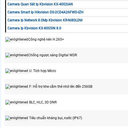
Camera Quan Sát Ip Kbvision KX-4002iAN
Camera Smart Ip Hikvision DS-2CD4A26FWD-IZH
Camera Ip Network 8.0Mp Kbvision KR-Ni80LDM
Camera Ip Kbvision KX-8005iN 8.0
Công nghệ nén H.265+
Chống ngược sáng Digital WDR
U: Tích hợp Micro
F: Hỗ trợ khe cắm thẻ nhớ lên đến 256GB
BLC, HLC, 3D DNR
Tiêu chuẩn kháng bụi, nước (IP67)