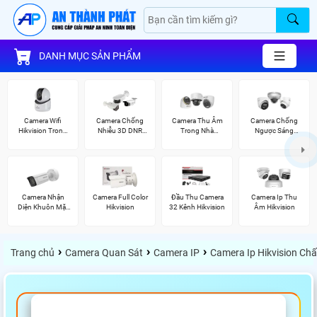
DANH MỤC SẢN PHẨM
Camera Wifi
Camera Chống
Camera Thu Âm
Camera Chống
Hikvision Trong
Nhiễu 3D DNR
Trong Nhà
Ngược Sáng
Nhà
Hikvison
Hikvision
Hikvision
Camera Nhận
Camera Full Color
Đầu Thu Camera
Camera Ip Thu
Diện Khuôn Mặt
Hikvision
32 Kênh Hikvision
Âm Hikvision
Hikvision
›
›
›
Trang chủ
Camera Quan Sát
Camera IP
Camera Ip Hikvision Ch