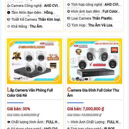
HD 1080P .
⚙ Tích hợp công nghệ :
AHD CVI
👍 Camera Công nghệ :
AHD CVI
TVI BCS.
TVI BCS.
❂ Hình ảnh ban đêm :
Full Color
🌚 Tầm Nhìn Ban Đêm :
Hồng
40m Có Màu Ban Ðêm.
Ngoại 30m Hồng Ngoại Smart IR.
🎼️ Loại Camera
Thân Plastic.
🎼️ Thiết Kế Camera
Thân Kim loại.
️💮 Tích Hợp :
Thu Âm Và Loa.
️💠 Khả Năng :
Thu Âm.
L
C
Ắp Camera Văn Phòng Full
Amera Gia Đình Full Color Thu
Color Giá Rẻ
Âm
Giá bán: 30%
Giá bán: 7,000,800 ₫
Giá Gốc: 3,400,000 ₫
Giá Gốc: 10,560,000 ₫
👁 Chất lượng hình Ảnh :
FULL HD
✨ Hình Ành Chất Lượng :
FULL HD
1080P .
1080P .
⚙ Sử dụng công nghệ :
AHD CVI
®️ Tích hợp công nghệ :
IP POE.