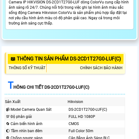
Camera IP HIKVISION DS-2CD1T27G0-LUF dòng ColorVu cung cấp hình
ảnh sáng rõ 24/7. Chúng nổi trội trong việc ghi lại hình ảnh màu sắc
sống động Camera Hikvision ColorVu là sản phẩm phù hợp lắp đặt tại
nơi yêu cầu hình ảnh màu có độ phân giải cao. Ngay cả trong môi
trường ánh sáng cực thấp.
📖 THÔNG TIN SẢN PHẨM DS-2CD1T27G0-LUF(C)
THÔNG SỐ KỸ THUẬT
CHÍNH SÁCH BẢO HÀNH
T
HÔNG CHI TIẾT DS-2CD1T27G0-LUF(C)
Sản Xuất
Hikvision
📹 Model Camera Quan Sát
DS-2CD1T27G0-LUF(C)
💯 Độ phân giải
FULL HD 1080P
🔄 Cảm biến hình ảnh
CMOS
🌔 Tầm nhìn ban đêm
Full Color 50m
🛑 Chống ngược sáng
Cân Bằng Ánh Sáng BLC