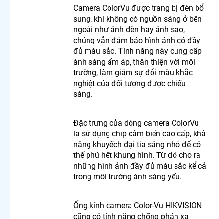
Ngoài
Camera ColorVu được trang bị đèn bổ
Trời
sung, khi không có nguồn sáng ở bên
Camera
ngoài như ánh đèn hay ánh sao,
UNV 360
chúng vẫn đảm bảo hình ảnh có đầy
Lắp
đủ màu sắc. Tính năng này cung cấp
Camera
ánh sáng ấm áp, thân thiện với môi
Ip Dahua
trường, làm giảm sự đổi màu khắc
360
Camera
nghiệt của đối tượng được chiếu
360 Bao
sáng.
Động
Dahua
Đặc trưng của dòng camera ColorVu
LẮP
là sử dụng chip cảm biến cao cấp, khả
CAMERA
năng khuyếch đại tia sáng nhỏ để có
THEO
thể phủ hết khung hình. Từ đó cho ra
NHU CẦU
những hình ảnh đầy đủ màu sắc kể cả
Lắp
trong môi trường ánh sáng yếu.
Camera
Văn
Phòng
Ống kính camera Color-Vu HIKVISION
Giá Rẻ
cũng có tính năng chống phản xạ