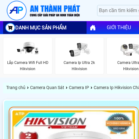
GIỚI THIỆU
DANH MỤC SẢN PHẨM
Lắp Camera Wifi Full HD
Camera Ip Ultra 2k
Camera Ultr
Hikvision
Hikvision
Hikvision
›
›
›
Trang chủ
Camera Quan Sát
Camera IP
Camera Ip Hikvision C