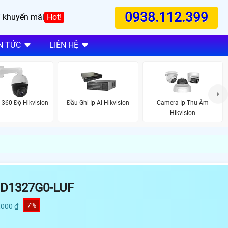
0938.112.399
 khuyến mãi
Hot!
N TỨC
LIÊN HỆ
360 Độ Hikvision
Đầu Ghi Ip AI Hikvision
Camera Ip Thu Âm
Hikvision
D1327G0-LUF
7%
,000 ₫