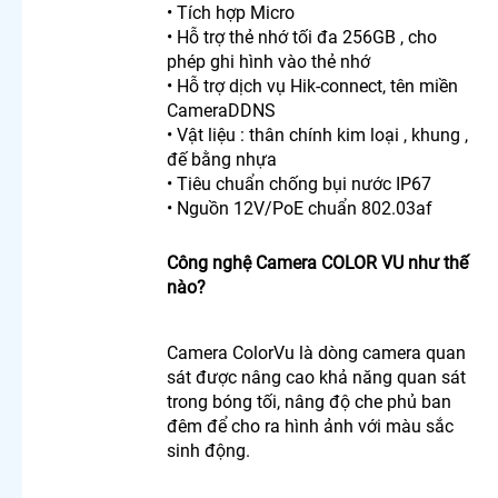
• Tích hợp Micro
Ngoài
• Hỗ trợ thẻ nhớ tối đa 256GB , cho
Trời 360
phép ghi hình vào thẻ nhớ
Lắp
Camera
• Hỗ trợ dịch vụ Hik-connect, tên miền
Ip 360
CameraDDNS
Vantech
• Vật liệu : thân chính kim loại , khung ,
Camera
đế bằng nhựa
Wifi 360
• Tiêu chuẩn chống bụi nước IP67
Ngoài
• Nguồn 12V/PoE chuẩn 802.03af
Trời
Camera
Công nghệ Camera COLOR VU như thế
Xoay 360
Kbvision
nào?
Giá Rẻ
Camera
Imou
Camera ColorVu là dòng camera quan
360
sát được nâng cao khả năng quan sát
Lắp
trong bóng tối, nâng độ che phủ ban
Camera
đêm để cho ra hình ảnh với màu sắc
Wifi
sinh động.
Xoay 360
Imou