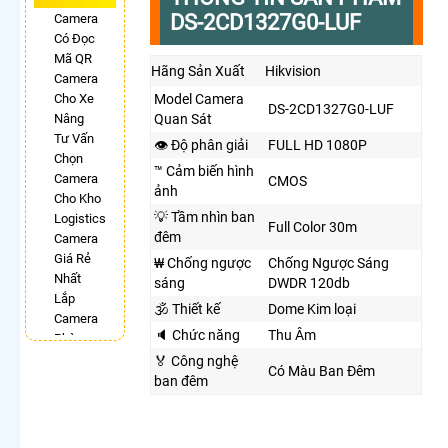
DS-2CD1327G0-LUF
Camera
Có Đọc
Mã QR
Hãng Sản Xuất
Hikvision
Camera
Cho Xe
Model Camera
DS-2CD1327G0-LUF
Nâng
Quan Sát
Tư Vấn
👁 Độ phân giải
FULL HD 1080P
Chọn
™️ Cảm biến hình
Camera
CMOS
ảnh
Cho Kho
💡 Tầm nhìn ban
Logistics
Full Color 30m
đêm
Camera
Giá Rẻ
₩ Chống ngược
Chống Ngược Sáng
Nhất
sáng
DWDR 120db
Lắp
🕉️ Thiết kế
Dome Kim loại
Camera
🔈 Chức năng
Thu Âm
Phòng
Phẩu
️🏅️ Công nghệ
Có Màu Ban Đêm
Thuật
ban đêm
Camera
Có
Chống