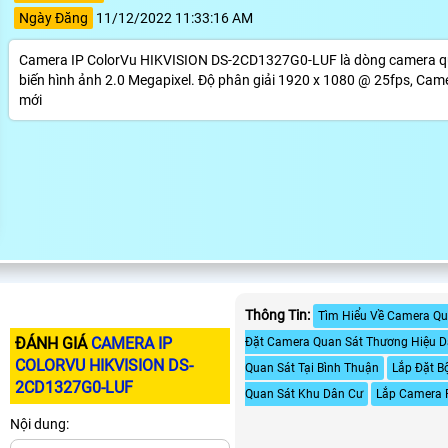
Ngày Đăng
11/12/2022 11:33:16 AM
Camera IP ColorVu HIKVISION DS-2CD1327G0-LUF là dòng camera qu
biến hình ảnh 2.0 Megapixel. Độ phân giải 1920 x 1080 @ 25fps, Cam
mới
Thông Tin:
Tìm Hiểu Về Camera Qu
ĐÁNH GIÁ
CAMERA IP
Đặt Camera Quan Sát Thương Hiệu 
COLORVU HIKVISION DS-
Quan Sát Tại Bình Thuận
Lắp Đặt B
2CD1327G0-LUF
Quan Sát Khu Dân Cư
Lắp Camera Fu
Nội dung: