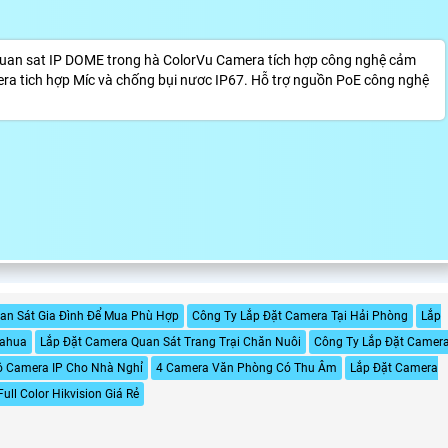
an sat IP DOME trong hà ColorVu Camera tích hợp công nghệ cảm
era tich hợp Míc và chống bụi nươc IP67. Hỗ trợ nguồn PoE công nghệ
an Sát Gia Đình Để Mua Phù Hợp
Công Ty Lắp Đặt Camera Tại Hải Phòng
Lắp
Dahua
Lắp Đặt Camera Quan Sát Trang Trại Chăn Nuôi
Công Ty Lắp Đặt Camer
ộ Camera IP Cho Nhà Nghỉ
4 Camera Văn Phòng Có Thu Âm
Lắp Đặt Camera
ll Color Hikvision Giá Rẻ