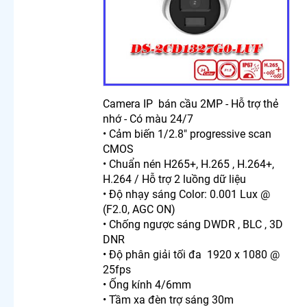
Rẻ Chính
Hãng
Camera
Wifi
Dahua
Lắp
Camera
Wifi
Camera IP bán cầu 2MP - Hỗ trợ thẻ
Dahua
nhớ - Có màu 24/7
3K Siêu
• Cảm biến 1/2.8" progressive scan
Nét
CMOS
Camera
• Chuẩn nén H265+, H.265 , H.264+,
Ezviz Giá
H.264 / Hỗ trợ 2 luồng dữ liệu
Rẻ
• Độ nhạy sáng Color: 0.001 Lux @
Lăp
Camera
(F2.0, AGC ON)
Wifi
• Chống ngược sáng DWDR , BLC , 3D
Vantech
DNR
Chống
• Độ phân giải tối đa 1920 x 1080 @
Trộm
25fps
Camera
• Ống kính 4/6mm
Wifi
• Tầm xa đèn trợ sáng 30m
Kbvision