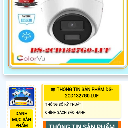
📖 THÔNG TIN SẢN PHẨM DS-
2CD1327G0-LUF
THÔNG SỐ KỸ THUẬT
CHÍNH SÁCH BẢO HÀNH
DANH
MỤC SẢN
PHẨM
THÔNG TIN SẢN PHẨM