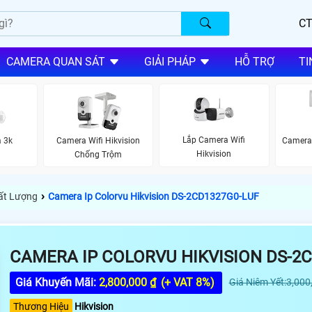
CT
CAMERA QUAN SÁT
GIẢI PHÁP
HỖ TRỢ
TI
Lắp Camera Wifi
a 3k
Camera Wifi Hikvision
Camera 
Hikvision
Chống Trộm
›
hất Lượng
Camera Ip Colorvu Hikvision DS-2CD1327G0-LUF
CAMERA IP COLORVU HIKVISION DS-2C
Giá Khuyến Mãi:
2,800,000 ₫
(+ VAT 8%)
Giá Niêm Yết:3,000
Thương Hiệu
Hikvision