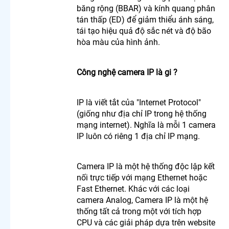
Lắp
băng rộng (BBAR) và kính quang phân
Camera
tán thấp (ED) để giảm thiểu ánh sáng,
Nhà
tái tạo hiệu quả độ sắc nét và độ bão
Xưởng
hòa màu của hình ảnh.
Giá Rẻ
Lắp
Camera
Công nghệ camera IP là gi ?
Gia Đình
Giá Rẻ
Lắp
IP là viết tắt của "Internet Protocol"
Camera
(giống như địa chỉ IP trong hệ thống
Kho
mạng internet). Nghĩa là mỗi 1 camera
Hàng Giá
Rẻ
IP luôn có riêng 1 địa chỉ IP mạng.
Lắp
Camera
Cửa
Camera IP là một hệ thống độc lập kết
Hàng Giá
nối trực tiếp với mạng Ethernet hoặc
Rẻ
Fast Ethernet. Khác với các loại
Lắp
camera Analog, Camera IP là một hệ
Camera
thống tất cả trong một với tích hợp
Wifi Giá
CPU và các giải pháp dựa trên website
Rẻ Chính