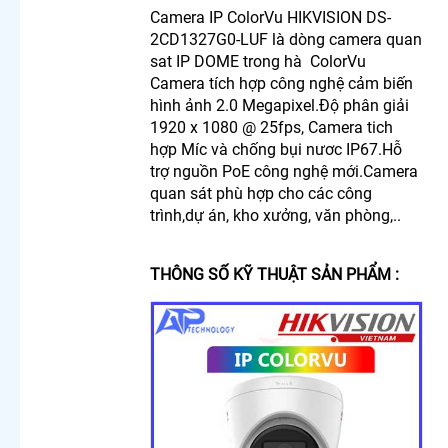
Trộm
Camera IP ColorVu HIKVISION DS-
Camera
2CD1327G0-LUF là dòng camera quan
Cho
sat IP DOME trong hà ColorVu
Công
Camera tích hợp công nghệ cảm biến
Trình
hình ảnh 2.0 Megapixel.Độ phân giải
Chuyên
1920 x 1080 @ 25fps, Camera tich
Dụng
hợp Míc và chống bụi nươc IP67.Hỗ
Camera
trợ nguồn PoE công nghệ mới.Camera
Nhìn
Màn
quan sát phù hợp cho các công
Hình
trình,dự án, kho xưởng, văn phòng,..
Máy Tính
Lắp
Camera
THÔNG SỐ KỸ THUẬT SẢN PHẨM :
Full HD
1080P
Camera
Wifi
Imou
360
Camera
Wifi Giá