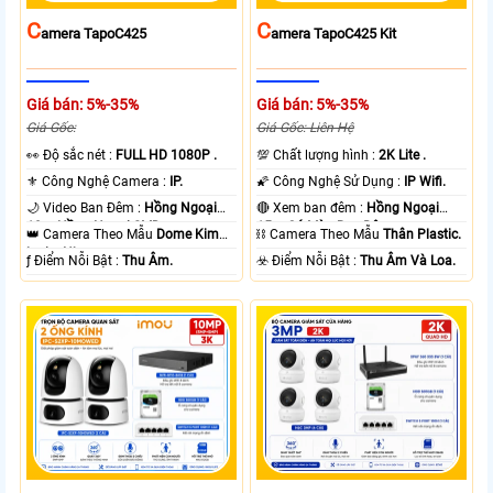
C
C
Amera TapoC425
Amera TapoC425 Kit
Giá bán: 5%-35%
Giá bán: 5%-35%
Giá Gốc:
Giá Gốc: Liên Hệ
️👀 Độ sắc nét :
FULL HD 1080P .
💯 Chất lượng hình :
2K Lite .
⚜️ Công Nghệ Camera :
IP.
🌠 Công Nghệ Sử Dụng :
IP Wifi.
🌙 Video Ban Đêm :
Hồng Ngoại
🔴 Xem ban đêm :
Hồng Ngoại
10m Hồng Ngoại SMD.
15m Có Màu Ban Ðêm.
👑 Camera Theo Mẫu
Dome Kim
⛓ Camera Theo Mẫu
Thân Plastic.
loại + Nhựa.
️ƒ Điểm Nỗi Bật :
Thu Âm.
️☣️ Điểm Nỗi Bật :
Thu Âm Và Loa.