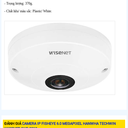
- Trọng lượng: 370g.
- Chất liệu/ màu sắc: Plastic/ White.
ĐÁNH GIÁ
CAMERA IP FISHEYE 6.0 MEGAPIXEL HANWHA TECHWIN