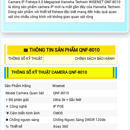
Camera IP Fisheye 6.0 Megapixel Hanwha Techwin WISENET QNF-8010
là dòng sản phẩm camera IP mới ra mắt gần đây của Hanwha Techwin.
Dòng sản phẩm với thiết kế fisheye đặc biệt mang đến hiệu quả quan
sát cho nhiều công trình với không gian quan sát rộng
📖 THÔNG TIN SẢN PHẨM QNF-8010
THÔNG SỐ KỸ THUẬT
CHÍNH SÁCH BẢO HÀNH
THÔNG SỐ KỸ THUẬT CAMERA QNF-8010
Sản Phẩm Hãng
Wisenet
Model Camera Quan Sát
QNF-8010
️⚡ Độ phân giải
Ultra 3k + Sắc Nét
⚜️ Công nghệ
IP POE
🔰 Cảm biến hình ảnh
CMOS
✱ Chống ngược sáng
Chống Ngược Sáng DWDR 120db
🔩 Thiết kế
Xoay 360