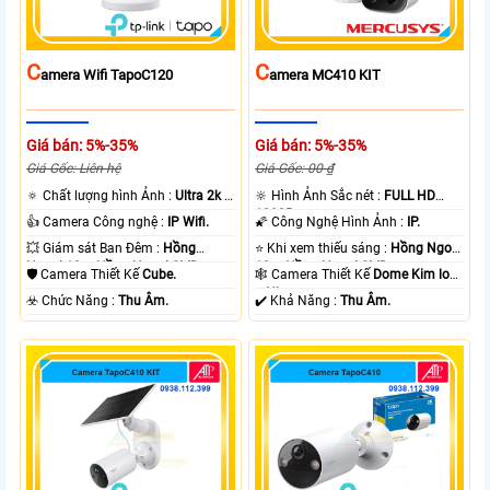
C
C
Amera Wifi TapoC120
Amera MC410 KIT
Giá bán: 5%-35%
Giá bán: 5%-35%
Giá Gốc: Liên hệ
Giá Gốc: 00 ₫
🔅 Chất lượng hình Ảnh :
Ultra 2k +
🔆 Hình Ảnh Sắc nét :
FULL HD
.
1080P .
👍 Camera Công nghệ :
IP Wifi.
🌠 Công Nghệ Hình Ảnh :
IP.
💥 Giám sát Ban Đêm :
Hồng
⭐ Khi xem thiếu sáng :
Hồng Ngoại
Ngoại 10m Hồng Ngoại SMD.
10m Hồng Ngoại SMD.
🛡 Camera Thiết Kế
Cube.
🕸️ Camera Thiết Kế
Dome Kim loại
+ Nhựa.
️☣️ Chức Năng :
Thu Âm.
️✔️ Khả Năng :
Thu Âm.