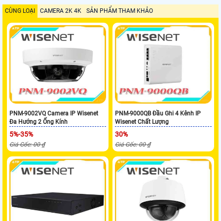
CÙNG LOẠI
CAMERA 2K 4K
SẢN PHẨM THAM KHẢO
PNM-9002VQ Camera IP Wisenet
PNM-9000QB Đầu Ghi 4 Kênh IP
Đa Hướng 2 Ống Kính
Wisenet Chất Lượng
5%-35%
30%
Giá Gốc: 00 ₫
Giá Gốc: 00 ₫