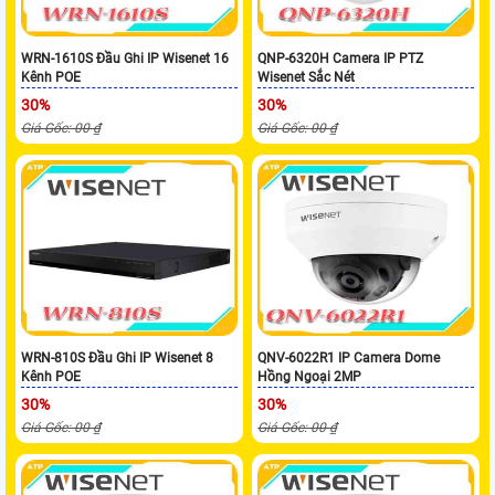
WRN-1610S Đầu Ghi IP Wisenet 16
QNP-6320H Camera IP PTZ
Kênh POE
Wisenet Sắc Nét
30%
30%
Giá Gốc: 00 ₫
Giá Gốc: 00 ₫
WRN-810S Đầu Ghi IP Wisenet 8
QNV-6022R1 IP Camera Dome
Kênh POE
Hồng Ngoại 2MP
30%
30%
Giá Gốc: 00 ₫
Giá Gốc: 00 ₫