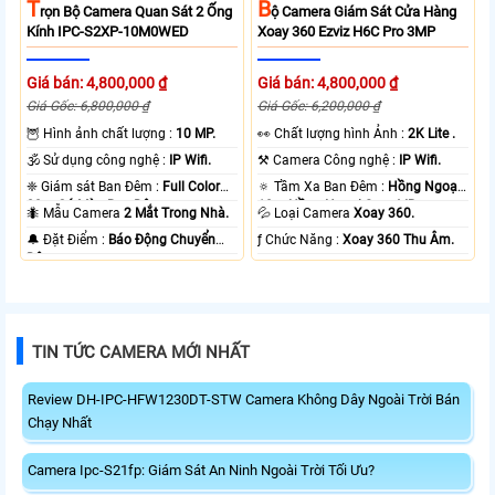
T
B
Rọn Bộ Camera Quan Sát 2 Ống
Ộ Camera Giám Sát Cửa Hàng
Kính IPC-S2XP-10M0WED
Xoay 360 Ezviz H6C Pro 3MP
Giá bán: 4,800,000 ₫
Giá bán: 4,800,000 ₫
Giá Gốc: 6,800,000 ₫
Giá Gốc: 6,200,000 ₫
🦉 Hình ảnh chất lượng :
10 MP.
️👀 Chất lượng hình Ảnh :
2K Lite .
🕉️ Sử dụng công nghệ :
IP Wifi.
⚒ Camera Công nghệ :
IP Wifi.
❈ Giám sát Ban Đêm :
Full Color
🔅 Tầm Xa Ban Đêm :
Hồng Ngoại
20m Có Màu Ban Ðêm.
10m Hồng Ngoại Smart IR.
🐜 Mẫu Camera
2 Mắt Trong Nhà.
💦 Loại Camera
Xoay 360.
️🔔 Đặt Điểm :
Báo Động Chuyển
️ƒ Chức Năng :
Xoay 360 Thu Âm.
Động.
TIN TỨC CAMERA MỚI NHẤT
Review DH-IPC-HFW1230DT-STW Camera Không Dây Ngoài Trời Bán
Chạy Nhất
Camera Ipc-S21fp: Giám Sát An Ninh Ngoài Trời Tối Ưu?