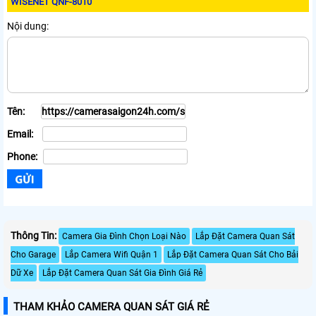
WISENET QNF-8010
Nội dung:
Tên:
Email:
Phone:
Thông Tin:
Camera Gia Đình Chọn Loại Nào
Lắp Đặt Camera Quan Sát
Cho Garage
Lắp Camera Wifi Quận 1
Lắp Đặt Camera Quan Sát Cho Bải
Dữ Xe
Lắp Đặt Camera Quan Sát Gia Đình Giá Rẻ
THAM KHẢO CAMERA QUAN SÁT GIÁ RẺ