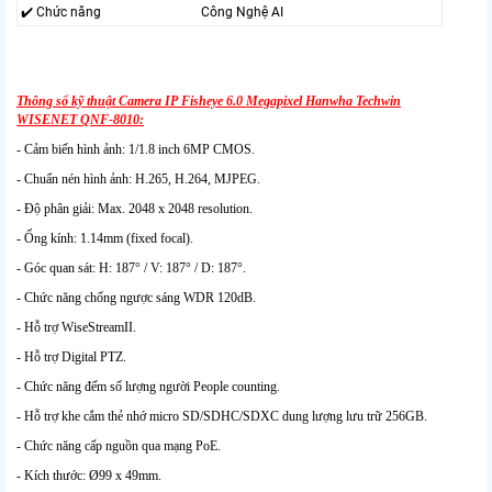
✔️ Chức năng
Công Nghệ AI
Thông số kỹ thuật Camera IP Fisheye 6.0 Megapixel Hanwha Techwin
WISENET QNF-8010:
- Cảm biến hình ảnh: 1/1.8 inch 6MP CMOS.
- Chuẩn nén hình ảnh: H.265, H.264, MJPEG.
- Độ phân giải: Max. 2048 x 2048 resolution.
- Ống kính: 1.14mm (fixed focal).
- Góc quan sát: H: 187° / V: 187° / D: 187°.
- Chức năng chống ngược sáng WDR 120dB.
- Hỗ trợ WiseStreamII.
- Hỗ trợ Digital PTZ.
- Chức năng đếm số lượng người People counting.
- Hỗ trợ khe cắm thẻ nhớ micro SD/SDHC/SDXC dung lượng lưu trữ 256GB.
- Chức năng cấp nguồn qua mạng PoE.
- Kích thước: Ø99 x 49mm.