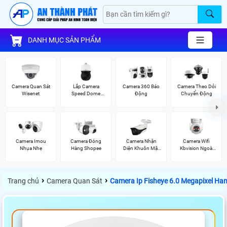
DANH MỤC SẢN PHẨM
Camera Quan Sát
Lắp Camera
Camera 360 Báo
Camera Theo Dỏi
Wisenet
Speed Dome
Động
Chuyển Động
Wisenet
Camera Imou
Camera Đóng
Camera Nhận
Camera Wifi
Nhụa Nhẹ
Hàng Shopee
Diện Khuôn Mặt
Kbvision Ngoài
Dahua
Trời 360
›
›
Trang chủ
Camera Quan Sát
Camera Ip Fisheye 6.0 Megapixel H