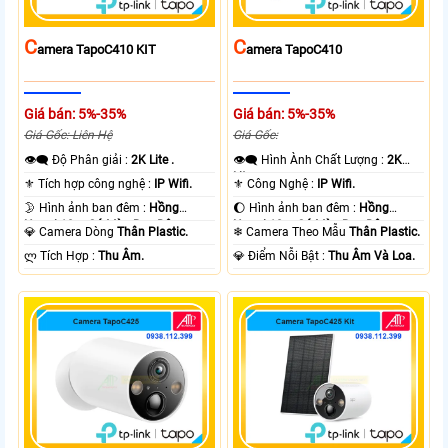
C
C
Amera TapoC410 KIT
Amera TapoC410
Giá bán: 5%-35%
Giá bán: 5%-35%
Giá Gốc: Liên Hệ
Giá Gốc:
👁️‍🗨 Độ Phân giải :
2K Lite .
👁️‍🗨 Hình Ành Chất Lượng :
2K
Lite .
⚜️ Tích hợp công nghệ :
IP Wifi.
⚜️ Công Nghệ :
IP Wifi.
🌛 Hình ảnh ban đêm :
Hồng
🌔 Hình ảnh ban đêm :
Hồng
Ngoại 10m Có Màu Ban Ðêm.
Ngoại 10m Có Màu Ban Ðêm.
💎 Camera Dòng
Thân Plastic.
❄ Camera Theo Mẫu
Thân Plastic.
️ლ Tích Hợp :
Thu Âm.
️💎 Điểm Nỗi Bật :
Thu Âm Và Loa.