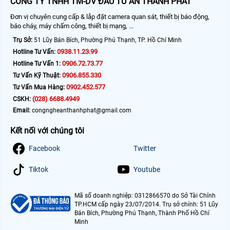
CÔNG TY TNHH TM-DV ĐẦU TƯ AN THÀNH PHÁT
Đơn vị chuyên cung cấp & lắp đặt camera quan sát, thiết bị báo động,
báo cháy, máy chấm công, thiết bị mạng, ...
Trụ Sở:
51 Lũy Bán Bích, Phường Phú Thạnh, TP. Hồ Chí Minh
0938.11.23.99
Hotline Tư Vấn:
0906.72.73.77
Hotline Tư Vấn 1:
0906.855.330
Tư Vấn Kỹ Thuật:
0902.452.577
Tư Vấn Mua Hàng:
(028) 6688.4949
CSKH:
Email:
congngheanthanhphat@gmail.com
Kết nối với chúng tôi
Facebook
Twitter
Tiktok
Youtube
Mã số doanh nghiệp: 0312866570 do Sở Tài Chính
TP.HCM cấp ngày 23/07/2014. Trụ sở chính: 51 Lũy
Bán Bích, Phường Phú Thạnh, Thành Phố Hồ Chí
Minh