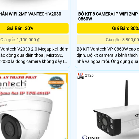
HÂN WIFI 2MP VANTECH V2030
BỘ KIT 8 CAMERA IP WIFI 2MP
0860W
Giá Bán: 30%
Giá Bán: 30%
Giá gốc: 1,190,000 ₫
Giá gốc: 8,800,00
i Vantech V2030 2.0 Megapixel, đàm
Bộ KIT Vantech VP-0860W cao cấ
báo động qua điện thoại, MicroSD,
định. Bộ kit camera 8 kênh thích
nhà và ngoài trời. Ứng dụng quan
 Với khả năng kết nối
thự, công ty, cửa hàng,… tính t
nh mẽ, camera VANTECH V2030
2126
n tín hiệu liên tục, không bị gián