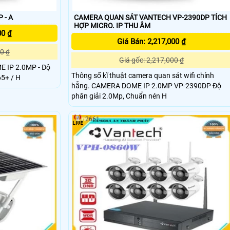
 - A
CAMERA QUAN SÁT VANTECH VP-2390DP TÍCH
HỢP MICRO. IP THU ÂM
00 ₫
Giá Bán: 2,217,000 ₫
0 ₫
Giá gốc: 2,217,000 ₫
Thông số kĩ thuật camera quan sát wifi chính
 H.265+ / H
hẫng. CAMERA DOME IP 2.0MP VP-2390DP Độ
phân giải 2.0Mp, Chuẩn nén H
2661