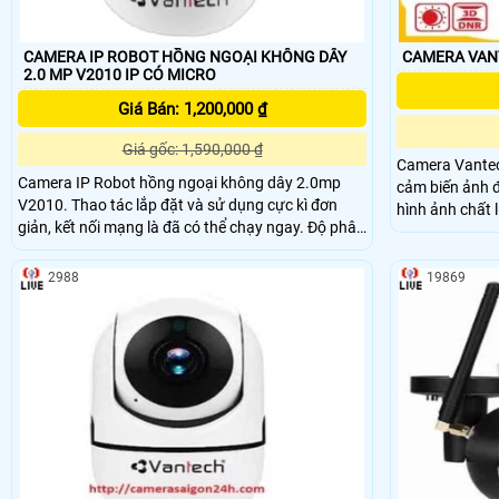
CAMERA IP ROBOT HỒNG NGOẠI KHÔNG DÂY
2.0 MP V2010 IP CÓ MICRO
Giá Bán: 1,200,000 ₫
Giá gốc: 1,590,000 ₫
Camera Vantec
Camera IP Robot hồng ngoại không dây 2.0mp
cảm biến ảnh đ
V2010. Thao tác lắp đặt và sử dụng cực kì đơn
hình ảnh chất 
giản, kết nối mạng là đã có thể chạy ngay. Độ phân
giải 2
2988
19869