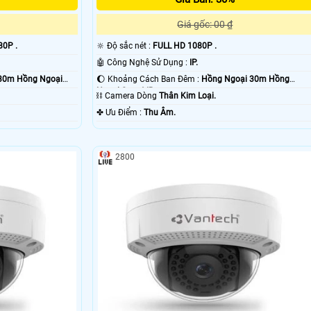
Giá gốc: 00 ₫
80P .
🔆 Độ sắc nét :
FULL HD 1080P .
🤖️ Công Nghệ Sử Dụng :
IP.
30m Hồng Ngoại
🌔 Khoảng Cách Ban Đêm :
Hồng Ngoại 30m Hồng
Ngoại Smart IR.
⛓ Camera Dòng
Thân Kim Loại.
️✤ Ưu Điểm :
Thu Âm.
2800