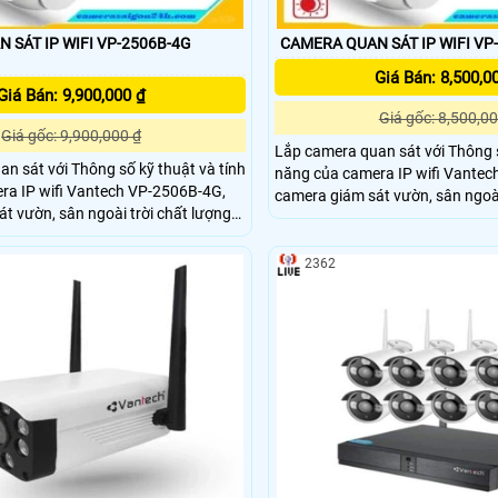
 SÁT IP WIFI VP-2506B-4G
CAMERA QUAN SÁT IP WIFI VP
Giá Bán: 8,500,0
Giá Bán: 9,900,000 ₫
Giá gốc: 8,500,00
Giá gốc: 9,900,000 ₫
Lắp camera quan sát với Thông s
n sát với Thông số kỹ thuật và tính
năng của camera IP wifi Vante
ra IP wifi Vantech VP-2506B-4G,
camera giám sát vườn, sân ngoài
t vườn, sân ngoài trời chất lượng
chính hãng. Lắp đặt camera qua
cho ngoài trời, sử dụng sim 4G T
Độ phân giải 2.0MP (1920 x
của camera Vantech VP-2506B
2362
 4 đèn LEDs trợ sáng với ánh sáng
h cho tầm nhìn ban đêm đủ màu.