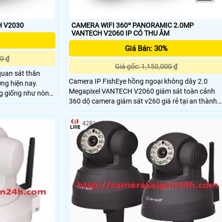
H V2030
CAMERA WIFI 360º PANORAMIC 2.0MP
VANTECH V2060 IP CÓ THU ÂM
Giá Bán: 30%
0 ₫
Giá gốc: 1,150,000 ₫
uan sát thân
Camera IP FishEye hồng ngoại không dây 2.0
ờng hiện nay.
Megapixel VANTECH V2060 giám sát toàn cảnh
g giống như nòng
360 dộ camera giám sát v260 giá rẻ tại an thành
phát
ích quan sát tầm
4281
p