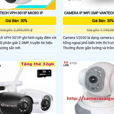
CAMERA VANTECH VPH-301IP MICRO IP
CAMERA IP WIFI 2MP VANTEC
Giá Bán: 30%
Giá Bán: 30%
Giá gốc: 2,300,000 ₫
Giá gốc: 1,190,00
h VPH-301IP ghi hình ngày đêm với
Camera V2030 là dạng camera q
ộ phân giải 2.0MP, truyền tín hiệu
hồng ngoại phổ biến trên thị trư
lượng sắc nét.
Thường được gắn tường và trôn
súng hay một viên đạn vỏ. Loại này cố định không
có cơ xoay, thích hợp cho mục đ
xa. Và tùy theo nhu cầu mà ta có thể điều chỉnh
4709
kích thước ống kính cho phù hợ