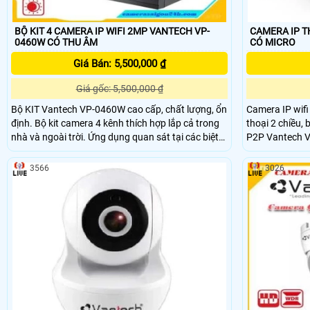
BỘ KIT 4 CAMERA IP WIFI 2MP VANTECH VP-
CAMERA IP T
0460W CÓ THU ÂM
CÓ MICRO
Giá Bán: 5,500,000 ₫
Giá gốc: 5,500,000 ₫
Bộ KIT Vantech VP-0460W cao cấp, chất lượng, ổn
Camera IP wif
định. Bộ kit camera 4 kênh thích hợp lắp cả trong
thoại 2 chiều, 
nhà và ngoài trời. Ứng dụng quan sát tại các biệt
P2P Vantech V2030 là dòng camera không dây IP
thự, hộ gia đình, cửa hàng,… tính thẩm mỹ cao.
giá rẻ của hãng VANTECH.
không dây mạ
3566
3026
cho đường truyề
đoạn.