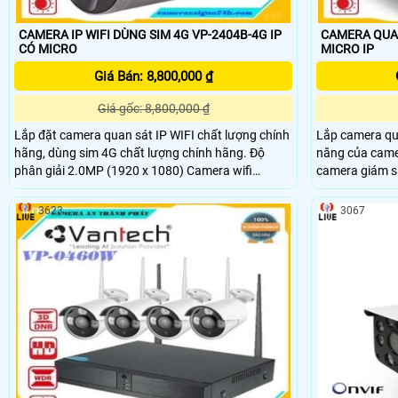
CAMERA IP WIFI DÙNG SIM 4G VP-2404B-4G IP
CAMERA QUAN
CÓ MICRO
MICRO IP
Giá Bán: 8,800,000 ₫
Giá gốc: 8,800,000 ₫
Lắp đặt camera quan sát IP WIFI chất lượng chính
Lắp camera qua
hãng, dùng sim 4G chất lượng chính hãng. Độ
năng của came
phân giải 2.0MP (1920 x 1080) Camera wifi
camera giám sá
Vantech VP-2404B-4G tích hợp 4 đèn LEDs trợ
chính hãng. Tính năng nổi bật của camera IP wifi
sáng với ánh sáng kép thông minh cho tầm nhìn
VP-2506B-4G, 
3623
3067
ban đêm đủ màu. Tích hợp cảm biến PIR
1080),Tích hợp
kép thông min