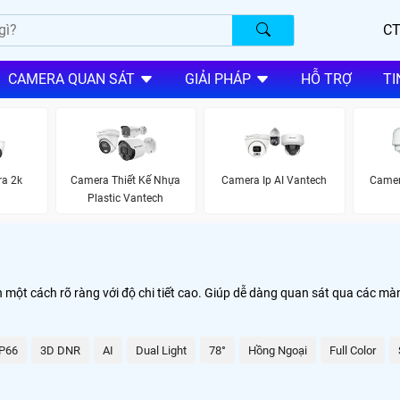
CT
CAMERA QUAN SÁT
GIẢI PHÁP
HỖ TRỢ
TI
ra 2k
Camera Thiết Kế Nhựa
Camera Ip AI Vantech
Camer
Plastic Vantech
ảnh một cách rõ ràng với độ chi tiết cao. Giúp dễ dàng quan sát qua các 
IP66
3D DNR
AI
Dual Light
78°
Hồng Ngoại
Full Color