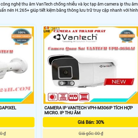
ới công nghệ thu âm VanTech chống nhiễu và lọc tạp âm camera ip thu âm
n nén H.265+ giúp tiết kiệm băng thông lưu trữ truy cập nhanh với hình
2553
GAPIXEL
CAMERA IP VANTECH VPH-M306IP TÍCH HỢP
MICRO. IP THU ÂM
Giá Bán: 30%
0 ₫
Giá gốc: 00 ₫