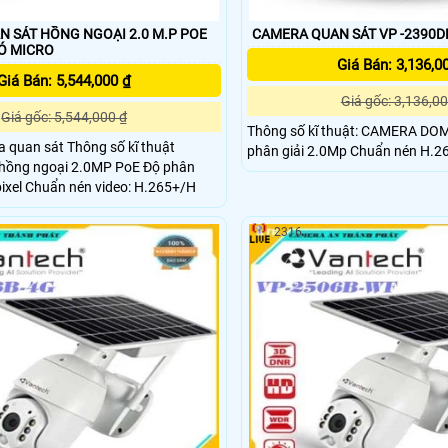
 SÁT HỒNG NGOẠI 2.0 M.P POE
CAMERA QUAN SÁT VP -2390DP
Ó MICRO
Giá Bán: 3,136,0
Giá Bán: 5,544,000 ₫
Giá gốc: 3,136,00
Giá gốc: 5,544,000 ₫
Thông số kĩ thuật: CAMERA DOME IP 2.0MP - Độ
 quan sát Thông số kĩ thuật
phân giải 2.0Mp Chuẩn nén
ng ngoại 2.0MP PoE Độ phân
pixel Chuẩn nén video: H.265+/H
2316