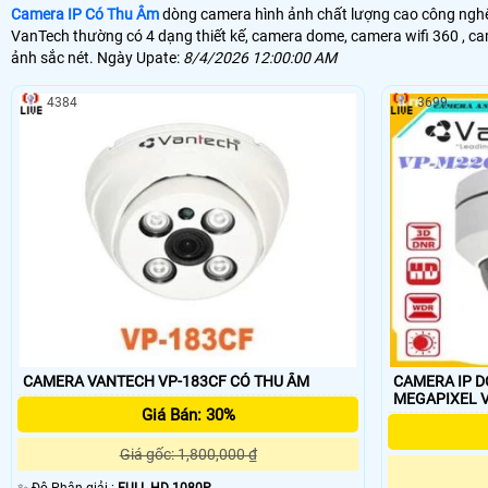
Camera IP Có Thu Âm
dòng camera hình ảnh chất lượng cao công nghệ 
VanTech thường có 4 dạng thiết kế, camera dome, camera wifi 360 , ca
ảnh sắc nét. Ngày Upate:
8/4/2026 12:00:00 AM
4384
3699
CAMERA VANTECH VP-183CF CÓ THU ÂM
CAMERA IP D
MEGAPIXEL V
Giá Bán: 30%
Giá gốc: 1,800,000 ₫
✨ Độ Phân giải :
FULL HD 1080P .