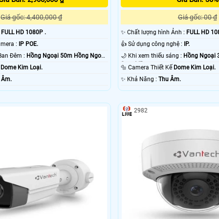
Giá gốc: 4,400,000 ₫
Giá gốc: 00 ₫
:
FULL HD 1080P .
✨ Chất lượng hình Ảnh :
FULL HD 10
⚙ Công Nghệ Camera :
IP POE.
👍 Sử dụng công nghệ :
IP.
⭐ Khoảng Cách Ban Đêm :
Hồng Ngoại 50m Hồng Ngoại
🌙 Khi xem thiếu sáng :
Hồng Ngoại 
Smart IR.
g
Dome Kim Loại.
🔩 Camera Thiết Kế
Dome Kim Loại.
 Âm.
️✨ Khả Năng :
Thu Âm.
2982