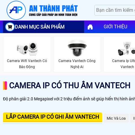
GIỚI THIỆU
DANH MỤC SẢN PHẨM
Camera Wifi Vantech Có
Camera Vantech Công
Camera Ip Ult
Báo Động
Nghệ Ai
Vantech
CAMERA IP CÓ THU ÂM VANTECH
Độ phân giải 2.0 Megapixel với 2 triệu điểm ảnh sẽ giúp hiển thị hình 
LẮP CAMERA IP CÓ GHI ÂM VANTECH
Mic Và Loa