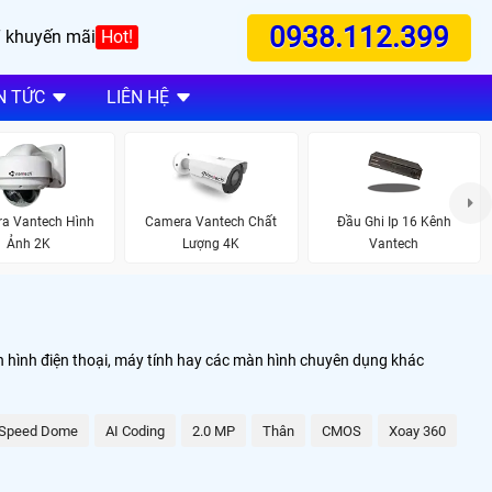
0938.112.399
 khuyến mãi
Hot!
N TỨC
LIÊN HỆ
a Vantech Hình
Camera Vantech Chất
Đầu Ghi Ip 16 Kênh
Ảnh 2K
Lượng 4K
Vantech
màn hình điện thoại, máy tính hay các màn hình chuyên dụng khác
Speed Dome
AI Coding
2.0 MP
Thân
CMOS
Xoay 360