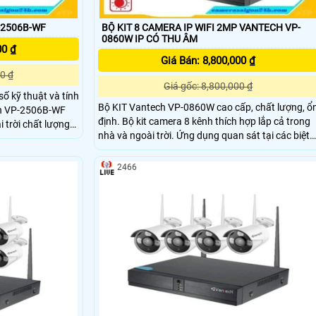
-2506B-WF
BỘ KIT 8 CAMERA IP WIFI 2MP VANTECH VP-
0860W IP CÓ THU ÂM
00 ₫
Giá Bán: 8,800,000 ₫
0 ₫
Giá gốc: 8,800,000 ₫
ố kỹ thuật và tính
Bộ KIT Vantech VP-0860W cao cấp, chất lượng, ổ
ch VP-2506B-WF
định. Bộ kit camera 8 kênh thích hợp lắp cả trong
 trời chất lượng
nhà và ngoài trời. Ứng dụng quan sát tại các biệt
n sát wifi dùng
thự, công ty, cửa hàng,… tính thẩm mỹ cao
ính năng nổi bật
-WF
2466