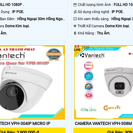
LL HD 1080P .
🦉 Chất lượng hình Ảnh :
FULL HD 10
⚜️ Công Nghệ Sử Dụng :
IP POE.
🕉️ Sử dụng công nghệ :
IP POE.
💡 Khoảng Cách Ban Đêm :
Hồng Ngoại 30m Hồng Ngoại
💥 Khi xem thiếu sáng :
Hồng Ngoại 3
mera
Dome Kim loại.
⚒ Thiết Kế Camera
Dome Kim loại.
 Âm.
️👮 Khả Năng :
Thu Âm.
1849
CAMERA VANTECH VPH-304IP MICRO IP
CAMERA VANTECH VPH-308M
Giá Bán: 2,900,000 ₫
Giá Bán: 30%