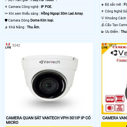
☀️ Độ sắc nét :
FU
⚜️ Camera Công nghệ :
IP POE.
🔦 Khi xem thiếu sáng :
Hồng Ngoại 30m Led Array.
🛡 Camera Dòng
Dome Kim loại.
SMD.
🕉️ Cấu Tạo Ca
️📡 Khả Năng :
Thu Âm.
️💫 Ưu Điểm :
Thu
3242
3828
CAMERA QUAN SÁT VANTECH VPH-301IP IP CÓ
MICRO