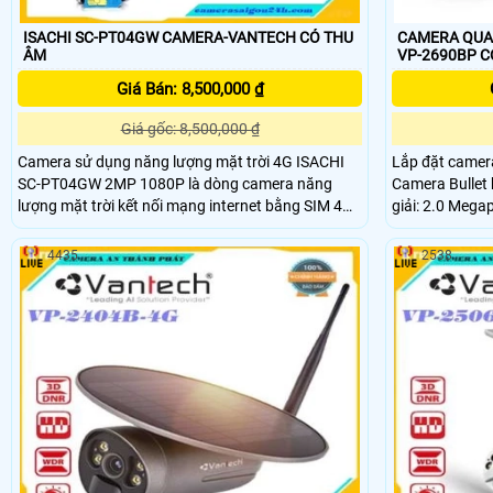
ISACHI SC-PT04GW CAMERA-VANTECH CÓ THU
CAMERA QUAN
ÂM
VP-2690BP C
Giá Bán: 8,500,000 ₫
Giá gốc: 8,500,000 ₫
Camera sử dụng năng lượng mặt trời 4G ISACHI
Lắp đặt camera
SC-PT04GW 2MP 1080P là dòng camera năng
Camera Bullet hồ
lượng mặt trời kết nối mạng internet bằng SIM 4G
giải: 2.0 Mega
dễ dàng sử dụng. Camera thông minh ngoài trời
độ phân giải 1080P, giám sát và điều khiển trên
4435
2538
điện thoại di động, đàm thoại 2 chiều, kết nối WiFi
trực tiếp, phát hiện chuyển động, có hồng ngoại
quay đêm, Camera năng lượng mặt trời SC-
PT04GW được tích hợp cảm biến PIR cung cấp
báo động tức thì và chính xác