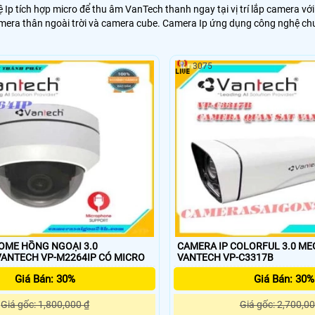
Ip tích hợp micro để thu âm VanTech thanh ngay tại vị trí lắp camera v
mera thân ngoài trời và camera cube. Camera Ip ứng dụng công nghệ chuẩ
3075
OME HỒNG NGOẠI 3.0
CAMERA IP COLORFUL 3.0 ME
ANTECH VP-M2264IP CÓ MICRO
VANTECH VP-C3317B
Giá Bán: 30%
Giá Bán: 30%
Giá gốc: 1,800,000 ₫
Giá gốc: 2,700,00