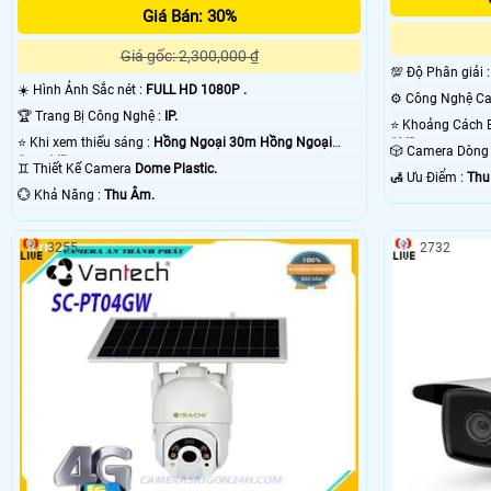
Giá Bán: 30%
Giá gốc: 2,300,000 ₫
💯 Độ Phân giải 
☀️ Hình Ảnh Sắc nét :
FULL HD 1080P .
🏆 Trang Bị Công Nghệ :
IP.
⭐ Khi xem thiếu sáng :
Hồng Ngoại 30m Hồng Ngoại
SMD.
🎲 Camera Dòn
Smart IR.
♊ Thiết Kế Camera
Dome Plastic.
️🛃 Ưu Điểm :
Thu
️💮 Khả Năng :
Thu Âm.
3255
2732