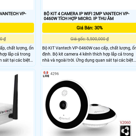
 VANTECH VP-
BỘ KIT 4 CAMERA IP WIFI 2MP VANTECH VP-
0460W TÍCH HỢP MICRO. IP THU ÂM
Giá Bán: 30%
0 ₫
Giá gốc: 5,500,000 ₫
p, chất lượng, ổn
Bộ KIT Vantech VP-0460W cao cấp, chất lượng, ổ
 hợp lắp cả trong
định. Bộ kit camera 4 kênh thích hợp lắp cả trong
 sát tại các biệt
nhà và ngoài trời. Ứng dụng quan sát tại các biệt
hẩm mỹ cao.
thự, hộ gia đình, cửa hàng,… tính thẩm mỹ cao.
4296