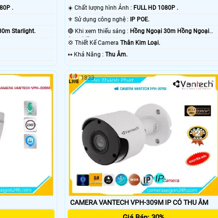
80P .
☀️ Chất lượng hình Ảnh :
FULL HD 1080P .
⚜️ Sử dụng công nghệ :
IP POE.
0m Starlight.
🔴 Khi xem thiếu sáng :
Hồng Ngoại 30m Hồng Ngoại
Smart IR.
💢 Thiết Kế Camera
Thân Kim Loại.
️↭ Khả Năng :
Thu Âm.
1833
CAMERA VANTECH VPH-309M IP CÓ THU ÂM
Giá Bán: 30%