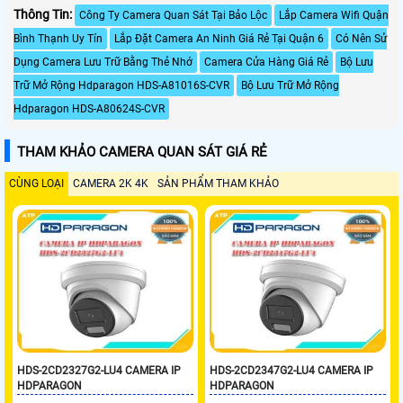
Thông Tin:
Công Ty Camera Quan Sát Tại Bảo Lộc
Lắp Camera Wifi Quận
Bình Thạnh Uy Tín
Lắp Đặt Camera An Ninh Giá Rẻ Tại Quận 6
Có Nên Sử
Dụng Camera Lưu Trữ Bằng Thẻ Nhớ
Camera Cửa Hàng Giá Rẻ
Bộ Lưu
Trữ Mở Rộng Hdparagon HDS-A81016S-CVR
Bộ Lưu Trữ Mở Rộng
Hdparagon HDS-A80624S-CVR
THAM KHẢO CAMERA QUAN SÁT GIÁ RẺ
CÙNG LOẠI
CAMERA 2K 4K
SẢN PHẨM THAM KHẢO
HDS-2CD2327G2-LU4 CAMERA IP
HDS-2CD2347G2-LU4 CAMERA IP
HDPARAGON
HDPARAGON