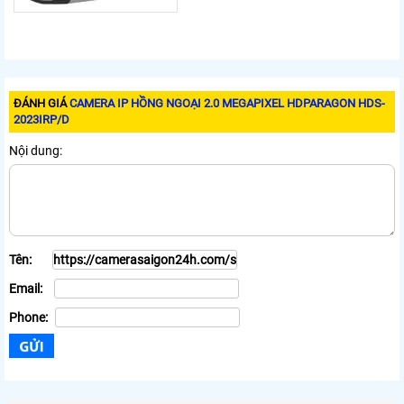
ĐÁNH GIÁ
CAMERA IP HỒNG NGOẠI 2.0 MEGAPIXEL HDPARAGON HDS-
2023IRP/D
Nội dung:
Tên:
Email:
Phone: