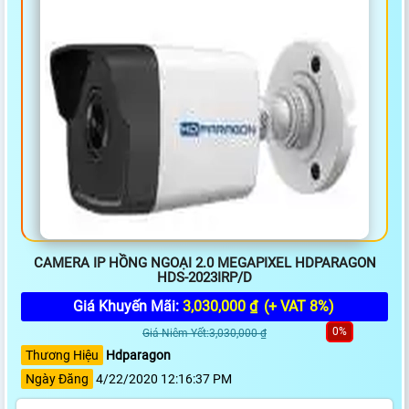
CAMERA IP HỒNG NGOẠI 2.0 MEGAPIXEL HDPARAGON
HDS-2023IRP/D
Giá Khuyến Mãi:
3,030,000 ₫
(+ VAT 8%)
0%
Giá Niêm Yết:3,030,000 ₫
Thương Hiệu
Hdparagon
Ngày Đăng
4/22/2020 12:16:37 PM