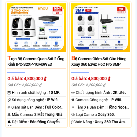
T
B
Rọn Bộ Camera Quan Sát 2 Ống
Ộ Camera Giám Sát Cửa Hàng
Kính IPC-S2XP-10M0WED
Xoay 360 Ezviz H6C Pro 3MP
Giá bán: 4,800,000 ₫
Giá bán: 4,800,000 ₫
Giá Gốc: 6,800,000 ₫
Giá Gốc: 6,200,000 ₫
🦉 Hình ảnh chất lượng :
10 MP.
️👀 Chất lượng hình Ảnh :
2K Lite .
🕉️ Sử dụng công nghệ :
IP Wifi.
⚒ Camera Công nghệ :
IP Wifi.
❈ Giám sát Ban Đêm :
Full Color
🔅 Tầm Xa Ban Đêm :
Hồng Ngoại
20m Có Màu Ban Ðêm.
10m Hồng Ngoại Smart IR.
🐜 Mẫu Camera
2 Mắt Trong Nhà.
💦 Loại Camera
Xoay 360.
️🔔 Đặt Điểm :
Báo Động Chuyển
️ƒ Chức Năng :
Xoay 360 Thu Âm.
Động.