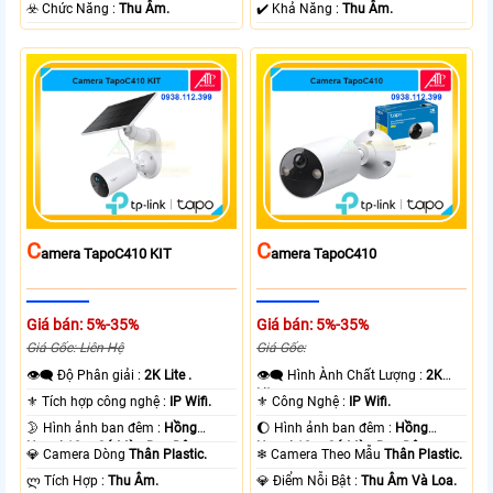
+ Nhựa.
️☣️ Chức Năng :
Thu Âm.
️✔️ Khả Năng :
Thu Âm.
C
C
Amera TapoC410 KIT
Amera TapoC410
Giá bán: 5%-35%
Giá bán: 5%-35%
Giá Gốc: Liên Hệ
Giá Gốc:
👁️‍🗨 Độ Phân giải :
2K Lite .
👁️‍🗨 Hình Ành Chất Lượng :
2K
Lite .
⚜️ Tích hợp công nghệ :
IP Wifi.
⚜️ Công Nghệ :
IP Wifi.
🌛 Hình ảnh ban đêm :
Hồng
🌔 Hình ảnh ban đêm :
Hồng
Ngoại 10m Có Màu Ban Ðêm.
Ngoại 10m Có Màu Ban Ðêm.
💎 Camera Dòng
Thân Plastic.
❄ Camera Theo Mẫu
Thân Plastic.
️ლ Tích Hợp :
Thu Âm.
️💎 Điểm Nỗi Bật :
Thu Âm Và Loa.