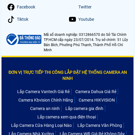
Facebook
Twitter
Tiktok
Youtube
Mã số doanh nghiệp: 0312866570 do Sở Tài Chính
TP.HCM cấp ngày 23/07/2014. Trụ sở chính: 51 Lũy
Bán Bích, Phường Phú Thạnh, Thành Phố Hồ Chí
Minh
ĐƠN VỊ TRỰC TIẾP THI CÔNG LẮP ĐẶT HỆ THỐNG CAMERA AN
NINH
Lắp Camera Vantech Giá Rẻ
Camera Dahua Giá Rẻ
Camera Kbvision Chính Hãng
Camera HIKVISION
Camera an ninh
Lắp camera gia đình
Lắp camera xem qua điện thoại
Lắp Camera Cửa Hàng Loại Nào
Lắp Camera Văn Phòng
Lắp Camera Nhà Xưởng
Lắp Camera Wifi Giá Rẻ Không Dây