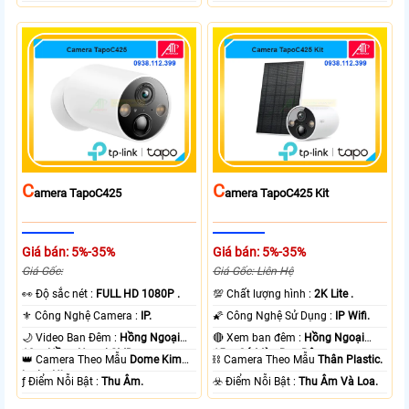
C
C
Amera TapoC425
Amera TapoC425 Kit
Giá bán: 5%-35%
Giá bán: 5%-35%
Giá Gốc:
Giá Gốc: Liên Hệ
️👀 Độ sắc nét :
FULL HD 1080P .
💯 Chất lượng hình :
2K Lite .
⚜️ Công Nghệ Camera :
IP.
🌠 Công Nghệ Sử Dụng :
IP Wifi.
🌙 Video Ban Đêm :
Hồng Ngoại
🔴 Xem ban đêm :
Hồng Ngoại
10m Hồng Ngoại SMD.
15m Có Màu Ban Ðêm.
👑 Camera Theo Mẫu
Dome Kim
⛓ Camera Theo Mẫu
Thân Plastic.
loại + Nhựa.
️ƒ Điểm Nỗi Bật :
Thu Âm.
️☣️ Điểm Nỗi Bật :
Thu Âm Và Loa.