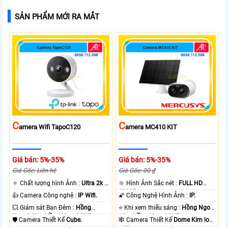
SẢN PHẨM MỚI RA MẮT
C
C
Amera Wifi TapoC120
Amera MC410 KIT
Giá bán: 5%-35%
Giá bán: 5%-35%
Giá Gốc: Liên hệ
Giá Gốc: 00 ₫
🔅 Chất lượng hình Ảnh :
Ultra 2k +
🔆 Hình Ảnh Sắc nét :
FULL HD
.
1080P .
👍 Camera Công nghệ :
IP Wifi.
🌠 Công Nghệ Hình Ảnh :
IP.
💥 Giám sát Ban Đêm :
Hồng
⭐ Khi xem thiếu sáng :
Hồng Ngoại
Ngoại 10m Hồng Ngoại SMD.
10m Hồng Ngoại SMD.
🛡 Camera Thiết Kế
Cube.
🕸️ Camera Thiết Kế
Dome Kim loại