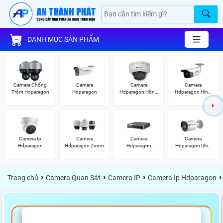
DANH MỤC SẢN PHẨM
Camera Chống
Camera
Camera
Camera
Trộm Hdparagon
Hdparagon
Hdparagon Hồng
Hdparagon Hình
Ngoại
Ảnh 4K
Camera Ip
Camera
Camera
Camera
Hdparagon
Hdparagon Zoom
Hdparagon
Hdparagon Ultra
Starlight
2K
›
›
›
›
Trang chủ
Camera Quan Sát
Camera IP
Camera Ip Hdparagon