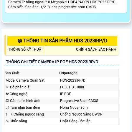
Camera IP hồng ngoại 2.0 Megapixel HDPARAGON HDS-2023IRP/D.
Cảm biến hình ảnh: 1/2. 8 inch progressive scan CMOS
📖 THÔNG TIN SẢN PHẨM HDS-2023IRP/D
THÔNG SỐ KỸ THUẬT
CHÍNH SÁCH BẢO HÀNH
THÔNG CHI TIẾT CAMERA IP POE HDS-2023IRP/D
Sản Xuất
Hdparagon
Model Camera Quan Sát
HDS-2023IRP/D
🔅 Độ phân giải
FULL HD 1080P
⚒ Công nghệ
IP POE
🔳 Cảm biến hình ảnh
Progressive Scan CMOS
🌙 Tầm nhìn ban đêm
Hồng Ngoại 30m
》《 Chống ngược sáng
Chống Ngược Sáng DWDR
☣️ Chức năng
Hoặt Động Độc lập