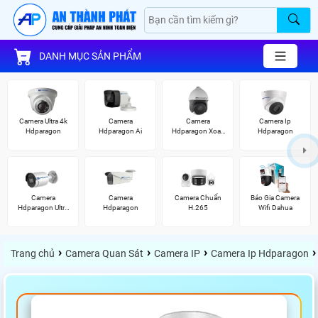
DANH MỤC SẢN PHẨM
Camera Ultra 4k
Camera
Camera
Camera Ip
Hdparagon
Hdparagon Ai
Hdparagon Xoay
Hdparagon
360 Độ
Camera
Camera
Camera Chuẩn
Báo Gia Camera
Hdparagon Ultra
Hdparagon
H.265
Wifi Dahua
2K
›
›
›
›
Trang chủ
Camera Quan Sát
Camera IP
Camera Ip Hdparagon