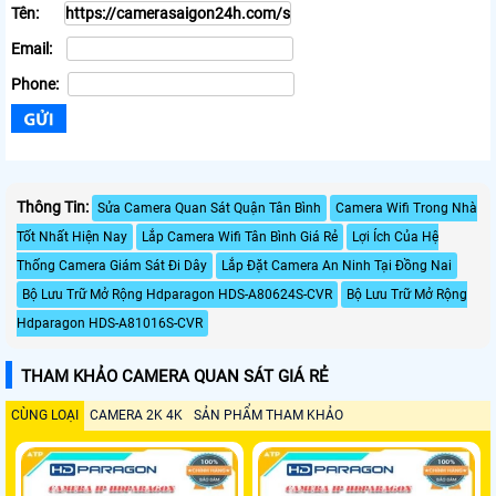
Tên:
Email:
Phone:
Thông Tin:
Sửa Camera Quan Sát Quận Tân Bình
Camera Wifi Trong Nhà
Tốt Nhất Hiện Nay
Lắp Camera Wifi Tân Bình Giá Rẻ
Lợi Ích Của Hệ
Thống Camera Giám Sát Đi Dây
Lắp Đặt Camera An Ninh Tại Đồng Nai
Bộ Lưu Trữ Mở Rộng Hdparagon HDS-A80624S-CVR
Bộ Lưu Trữ Mở Rộng
Hdparagon HDS-A81016S-CVR
THAM KHẢO CAMERA QUAN SÁT GIÁ RẺ
CÙNG LOẠI
CAMERA 2K 4K
SẢN PHẨM THAM KHẢO