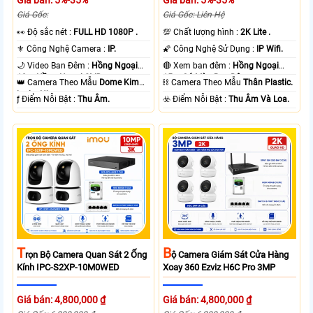
Giá Gốc:
Giá Gốc: Liên Hệ
️👀 Độ sắc nét :
FULL HD 1080P .
💯 Chất lượng hình :
2K Lite .
⚜️ Công Nghệ Camera :
IP.
🌠 Công Nghệ Sử Dụng :
IP Wifi.
🌙 Video Ban Đêm :
Hồng Ngoại
🔴 Xem ban đêm :
Hồng Ngoại
10m Hồng Ngoại SMD.
15m Có Màu Ban Ðêm.
👑 Camera Theo Mẫu
Dome Kim
⛓ Camera Theo Mẫu
Thân Plastic.
loại + Nhựa.
️ƒ Điểm Nỗi Bật :
Thu Âm.
️☣️ Điểm Nỗi Bật :
Thu Âm Và Loa.
T
B
Rọn Bộ Camera Quan Sát 2 Ống
Ộ Camera Giám Sát Cửa Hàng
Kính IPC-S2XP-10M0WED
Xoay 360 Ezviz H6C Pro 3MP
Giá bán: 4,800,000 ₫
Giá bán: 4,800,000 ₫