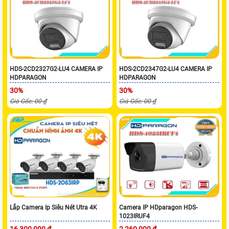
HDS-2CD2327G2-LU4 CAMERA IP
HDS-2CD2347G2-LU4 CAMERA IP
HDPARAGON
HDPARAGON
30%
30%
Giá Gốc: 00 ₫
Giá Gốc: 00 ₫
Lắp Camera Ip Siêu Nét Utra 4K
Camera IP HDparagon HDS-
1023IRUF4