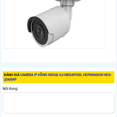
ĐÁNH GIÁ
CAMERA IP HỒNG NGOẠI 4.0 MEGAPIXEL HDPARAGON HDS-
2043IRP
Nội dung: