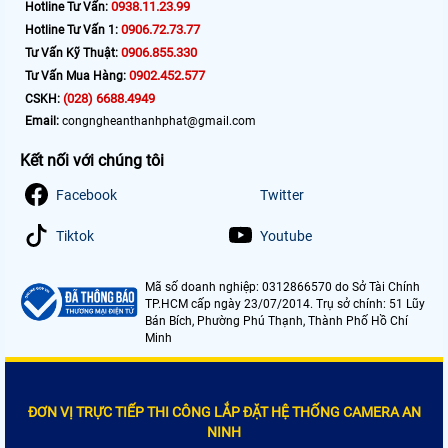
0938.11.23.99
Hotline Tư Vấn:
0906.72.73.77
Hotline Tư Vấn 1:
0906.855.330
Tư Vấn Kỹ Thuật:
0902.452.577
Tư Vấn Mua Hàng:
(028) 6688.4949
CSKH:
Email:
congngheanthanhphat@gmail.com
Kết nối với chúng tôi
Facebook
Twitter
Tiktok
Youtube
Mã số doanh nghiệp: 0312866570 do Sở Tài Chính
TP.HCM cấp ngày 23/07/2014. Trụ sở chính: 51 Lũy
Bán Bích, Phường Phú Thạnh, Thành Phố Hồ Chí
Minh
ĐƠN VỊ TRỰC TIẾP THI CÔNG LẮP ĐẶT HỆ THỐNG CAMERA AN
NINH