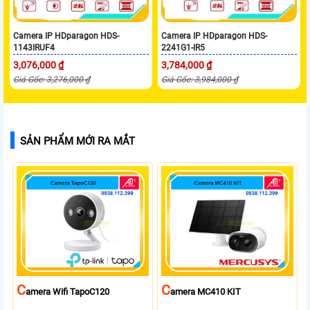
Camera IP HDparagon HDS-
Camera IP HDparagon HDS-
1143IRUF4
2241G1-IR5
3,076,000 ₫
3,784,000 ₫
Giá Gốc: 3,276,000 ₫
Giá Gốc: 3,984,000 ₫
SẢN PHẨM MỚI RA MẮT
C
C
Amera Wifi TapoC120
Amera MC410 KIT