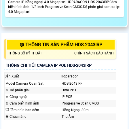
Camera IP hồng ngoại 4.0 Megapixel HDPARAGON HDS-2043IRP.Cảm
biến hình ảnh: 1/3 inch Progressive Scan CMOS.Độ phân giải camera ip:
4.0 Megapixel.
📖 THÔNG TIN SẢN PHẨM HDS-2043IRP
THÔNG SỐ KỸ THUẬT
CHÍNH SÁCH BẢO HÀNH
THÔNG CHI TIẾT CAMERA IP POE HDS-2043IRP
Sản Xuất
Hdparagon
Model Camera Quan Sát
HDS-2043IRP
🔅 Độ phân giải
Ultra 2k +
⚜️ Công nghệ
IP POE
♋ Cảm biến hình ảnh
Progressive Scan CMOS
💥 Tầm nhìn ban đêm
Hồng Ngoại 30m
☣️ Chức năng
Thu Âm