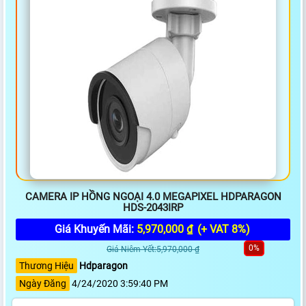
CAMERA IP HỒNG NGOẠI 4.0 MEGAPIXEL HDPARAGON
HDS-2043IRP
Giá Khuyến Mãi:
5,970,000 ₫
(+ VAT 8%)
0%
Giá Niêm Yết:5,970,000 ₫
Thương Hiệu
Hdparagon
Ngày Đăng
4/24/2020 3:59:40 PM