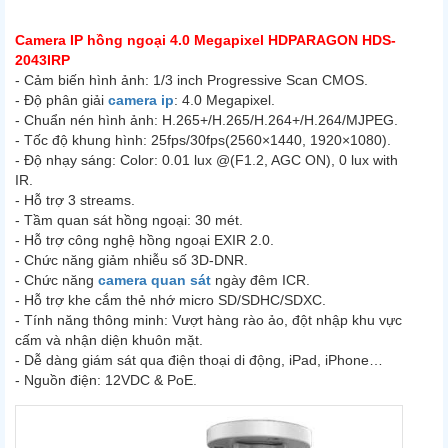
Camera IP hồng ngoại 4.0 Megapixel HDPARAGON HDS-
2043IRP
- Cảm biến hình ảnh: 1/3 inch Progressive Scan CMOS.
- Độ phân giải
camera ip
: 4.0 Megapixel.
- Chuẩn nén hình ảnh: H.265+/H.265/H.264+/H.264/MJPEG.
- Tốc độ khung hình: 25fps/30fps(2560×1440, 1920×1080).
- Độ nhạy sáng: Color: 0.01 lux @(F1.2, AGC ON), 0 lux with
IR.
- Hỗ trợ 3 streams.
- Tầm quan sát hồng ngoại: 30 mét.
- Hỗ trợ công nghệ hồng ngoại EXIR 2.0.
- Chức năng giảm nhiễu số 3D-DNR.
- Chức năng
camera quan sát
ngày đêm ICR.
- Hỗ trợ khe cắm thẻ nhớ micro SD/SDHC/SDXC.
- Tính năng thông minh: Vượt hàng rào ảo, đột nhập khu vực
cấm và nhận diện khuôn mặt.
- Dễ dàng giám sát qua điện thoại di động, iPad, iPhone…
- Nguồn điện: 12VDC & PoE.