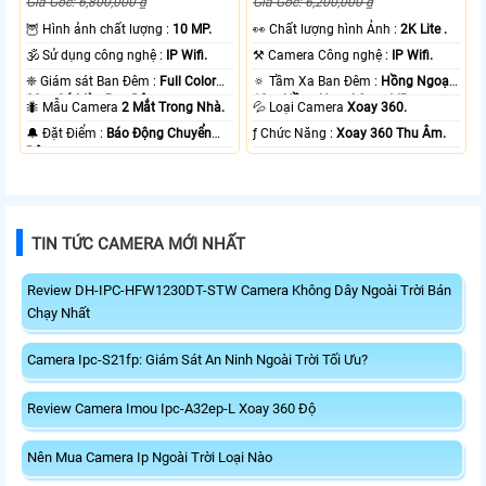
Giá Gốc: 6,800,000 ₫
Giá Gốc: 6,200,000 ₫
🦉 Hình ảnh chất lượng :
10 MP.
️👀 Chất lượng hình Ảnh :
2K Lite .
🕉️ Sử dụng công nghệ :
IP Wifi.
⚒ Camera Công nghệ :
IP Wifi.
❈ Giám sát Ban Đêm :
Full Color
🔅 Tầm Xa Ban Đêm :
Hồng Ngoại
20m Có Màu Ban Ðêm.
10m Hồng Ngoại Smart IR.
🐜 Mẫu Camera
2 Mắt Trong Nhà.
💦 Loại Camera
Xoay 360.
️🔔 Đặt Điểm :
Báo Động Chuyển
️ƒ Chức Năng :
Xoay 360 Thu Âm.
Động.
TIN TỨC CAMERA MỚI NHẤT
Review DH-IPC-HFW1230DT-STW Camera Không Dây Ngoài Trời Bán
Chạy Nhất
Camera Ipc-S21fp: Giám Sát An Ninh Ngoài Trời Tối Ưu?
Review Camera Imou Ipc-A32ep-L Xoay 360 Độ
Nên Mua Camera Ip Ngoài Trời Loại Nào