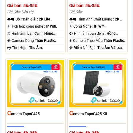
Giá bán: 5%-35%
Giá bán: 5%-35%
Giá Gốc: Liên Hệ
Giá Gốc:
👁️‍🗨 Độ Phân giải :
2K Lite .
👁️‍🗨 Hình Ành Chất Lượng :
2K
Lite .
⚜️ Tích hợp công nghệ :
IP Wifi.
⚜️ Công Nghệ :
IP Wifi.
🌛 Hình ảnh ban đêm :
Hồng
🌔 Hình ảnh ban đêm :
Hồng
Ngoại 10m Có Màu Ban Ðêm.
Ngoại 10m Có Màu Ban Ðêm.
💎 Camera Dòng
Thân Plastic.
❄ Camera Theo Mẫu
Thân Plastic.
️ლ Tích Hợp :
Thu Âm.
️💎 Điểm Nỗi Bật :
Thu Âm Và Loa.
C
C
Amera TapoC425
Amera TapoC425 Kit
Giá bán: 5%-35%
Giá bán: 5%-35%