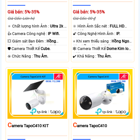
Giá bán: 5%-35%
Giá bán: 5%-35%
Giá Gốc: Liên hệ
Giá Gốc: 00 ₫
🔅 Chất lượng hình Ảnh :
Ultra 2k +
🔆 Hình Ảnh Sắc nét :
FULL HD
.
1080P .
👍 Camera Công nghệ :
IP Wifi.
🌠 Công Nghệ Hình Ảnh :
IP.
💥 Giám sát Ban Đêm :
Hồng
⭐ Khi xem thiếu sáng :
Hồng Ngoại
Ngoại 10m Hồng Ngoại SMD.
10m Hồng Ngoại SMD.
🛡 Camera Thiết Kế
Cube.
🕸️ Camera Thiết Kế
Dome Kim loại
+ Nhựa.
️☣️ Chức Năng :
Thu Âm.
️✔️ Khả Năng :
Thu Âm.
C
C
Amera TapoC410 KIT
Amera TapoC410