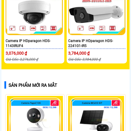
Camera IP HDparagon HDS-
Camera IP HDparagon HDS-
1143IRUF4
2241G1-IR5
3,076,000 ₫
3,784,000 ₫
Giá Gốc: 3,276,000 ₫
Giá Gốc: 3,984,000 ₫
SẢN PHẨM MỚI RA MẮT