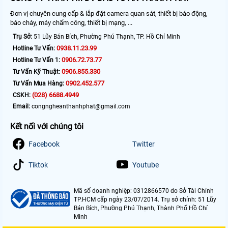
Đơn vị chuyên cung cấp & lắp đặt camera quan sát, thiết bị báo động,
báo cháy, máy chấm công, thiết bị mạng, ...
Trụ Sở:
51 Lũy Bán Bích, Phường Phú Thạnh, TP. Hồ Chí Minh
0938.11.23.99
Hotline Tư Vấn:
0906.72.73.77
Hotline Tư Vấn 1:
0906.855.330
Tư Vấn Kỹ Thuật:
0902.452.577
Tư Vấn Mua Hàng:
(028) 6688.4949
CSKH:
Email:
congngheanthanhphat@gmail.com
Kết nối với chúng tôi
Facebook
Twitter
Tiktok
Youtube
Mã số doanh nghiệp: 0312866570 do Sở Tài Chính
TP.HCM cấp ngày 23/07/2014. Trụ sở chính: 51 Lũy
Bán Bích, Phường Phú Thạnh, Thành Phố Hồ Chí
Minh