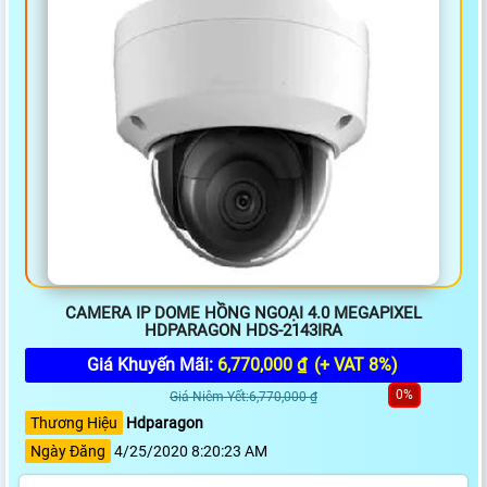
CAMERA IP DOME HỒNG NGOẠI 4.0 MEGAPIXEL
HDPARAGON HDS-2143IRA
Giá Khuyến Mãi:
6,770,000 ₫
(+ VAT 8%)
0%
Giá Niêm Yết:6,770,000 ₫
Thương Hiệu
Hdparagon
Ngày Đăng
4/25/2020 8:20:23 AM