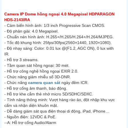
Camera IP Dome hồng ngoại 4.0 Megapixel HDPARAGON
HDS-2143IRA
- Cảm biến hình ảnh: 1/3 inch Progressive Scan CMOS.
- Độ phân giải: 4.0 Megapixel.
- Chuẩn nén hình ảnh: H.265+/H.265/H.264+/H.264/MJPEG.
- Tốc độ khung hình: 25fps/30fps(2560×1440, 1920×1080).
- Độ nhạy sáng: Color: 0.01 lux @(F1.2, AGC ON), 0 lux with
IR.
- Hỗ trợ 3 streams.
- Tầm quan sát hồng ngoại: 30 mét.
- Hỗ trợ công nghệ hồng ngoại EXIR 2.0.
- Chức năng giảm nhiễu số 3D-DNR.
- Chức năng
camera quan sát
ngày đêm ICR.
- Hỗ trợ cổng âm thanh, báo động.
- Hỗ trợ khe cắm thẻ nhớ micro SD/SDHC/SDXC.
- Tính năng thông minh: Vượt hàng rào ảo, đột nhập khu vực
cấm và nhận diện khuôn mặt.
- Dễ dàng giám sát qua điện thoại di động, iPad, iPhone…
- Nguồn điện: 12VDC & PoE.
--A: Hỗ trợ cổng Audio/Alarm