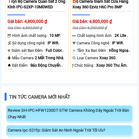
T
B
Rọn Bộ Camera Quan Sát 2 Ống
Ộ Camera Giám Sát Cửa Hàng
Kính IPC-S2XP-10M0WED
Xoay 360 Ezviz H6C Pro 3MP
Giá bán: 4,800,000 ₫
Giá bán: 4,800,000 ₫
Giá Gốc: 6,800,000 ₫
Giá Gốc: 6,200,000 ₫
🦉 Hình ảnh chất lượng :
10 MP.
️👀 Chất lượng hình Ảnh :
2K Lite .
🕉️ Sử dụng công nghệ :
IP Wifi.
⚒ Camera Công nghệ :
IP Wifi.
❈ Giám sát Ban Đêm :
Full Color
🔅 Tầm Xa Ban Đêm :
Hồng Ngoại
20m Có Màu Ban Ðêm.
10m Hồng Ngoại Smart IR.
🐜 Mẫu Camera
2 Mắt Trong Nhà.
💦 Loại Camera
Xoay 360.
️🔔 Đặt Điểm :
Báo Động Chuyển
️ƒ Chức Năng :
Xoay 360 Thu Âm.
Động.
TIN TỨC CAMERA MỚI NHẤT
Review DH-IPC-HFW1230DT-STW Camera Không Dây Ngoài Trời Bán
Chạy Nhất
Camera Ipc-S21fp: Giám Sát An Ninh Ngoài Trời Tối Ưu?