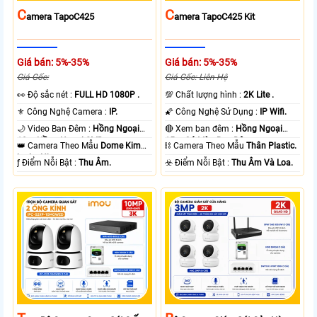
C
C
Amera TapoC425
Amera TapoC425 Kit
Giá bán: 5%-35%
Giá bán: 5%-35%
Giá Gốc:
Giá Gốc: Liên Hệ
️👀 Độ sắc nét :
FULL HD 1080P .
💯 Chất lượng hình :
2K Lite .
⚜️ Công Nghệ Camera :
IP.
🌠 Công Nghệ Sử Dụng :
IP Wifi.
🌙 Video Ban Đêm :
Hồng Ngoại
🔴 Xem ban đêm :
Hồng Ngoại
10m Hồng Ngoại SMD.
15m Có Màu Ban Ðêm.
👑 Camera Theo Mẫu
Dome Kim
⛓ Camera Theo Mẫu
Thân Plastic.
loại + Nhựa.
️ƒ Điểm Nỗi Bật :
Thu Âm.
️☣️ Điểm Nỗi Bật :
Thu Âm Và Loa.