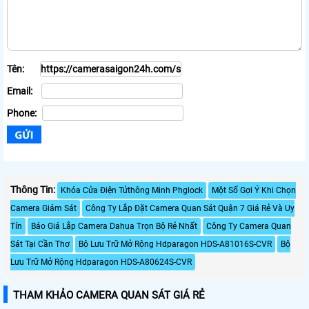
Tên:
Email:
Phone:
Thông Tin:
Khóa Cửa Điện Tửthông Minh Phglock
Một Số Gợi Ý Khi Chọn
Camera Giám Sát
Công Ty Lắp Đặt Camera Quan Sát Quận 7 Giá Rẻ Và Uy
Tín
Báo Giá Lắp Camera Dahua Trọn Bộ Rẻ Nhất
Công Ty Camera Quan
Sát Tại Cần Thơ
Bộ Lưu Trữ Mở Rộng Hdparagon HDS-A81016S-CVR
Bộ
Lưu Trữ Mở Rộng Hdparagon HDS-A80624S-CVR
THAM KHẢO CAMERA QUAN SÁT GIÁ RẺ