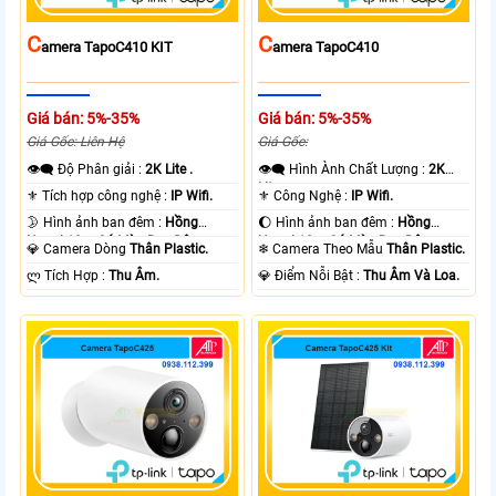
C
C
Amera TapoC410 KIT
Amera TapoC410
Giá bán: 5%-35%
Giá bán: 5%-35%
Giá Gốc: Liên Hệ
Giá Gốc:
👁️‍🗨 Độ Phân giải :
2K Lite .
👁️‍🗨 Hình Ành Chất Lượng :
2K
Lite .
⚜️ Tích hợp công nghệ :
IP Wifi.
⚜️ Công Nghệ :
IP Wifi.
🌛 Hình ảnh ban đêm :
Hồng
🌔 Hình ảnh ban đêm :
Hồng
Ngoại 10m Có Màu Ban Ðêm.
Ngoại 10m Có Màu Ban Ðêm.
💎 Camera Dòng
Thân Plastic.
❄ Camera Theo Mẫu
Thân Plastic.
️ლ Tích Hợp :
Thu Âm.
️💎 Điểm Nỗi Bật :
Thu Âm Và Loa.