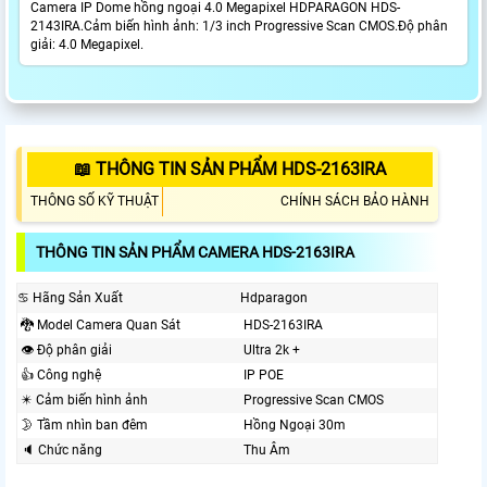
Camera IP Dome hồng ngoại 4.0 Megapixel HDPARAGON HDS-
2143IRA.Cảm biến hình ảnh: 1/3 inch Progressive Scan CMOS.Độ phân
giải: 4.0 Megapixel.
📖 THÔNG TIN SẢN PHẨM HDS-2163IRA
THÔNG SỐ KỸ THUẬT
CHÍNH SÁCH BẢO HÀNH
THÔNG TIN SẢN PHẨM CAMERA HDS-2163IRA
♋ Hãng Sản Xuất
Hdparagon
🐉️ Model Camera Quan Sát
HDS-2163IRA
👁 Độ phân giải
Ultra 2k +
👍 Công nghệ
IP POE
✴️ Cảm biến hình ảnh
Progressive Scan CMOS
🌛 Tầm nhìn ban đêm
Hồng Ngoại 30m
🔈 Chức năng
Thu Âm