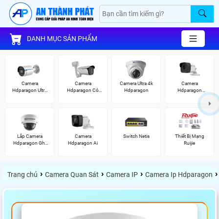
DANH MỤC SẢN PHẨM
Camera
Camera
Camera Ultra 4k
Camera
Hdparagon Ultra
Hdparagon Có
Hdparagon
Hdparagon
2K
Màu Ban Đêm
2.0MP
Lắp Camera
Camera
Switch Netis
Thiết Bị Mạng
Hdparagon Ghi
Hdparagon Ai
Ruijie
Âm
›
›
›
›
Trang chủ
Camera Quan Sát
Camera IP
Camera Ip Hdparagon