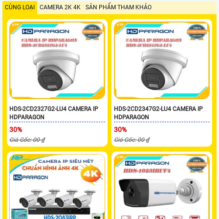
CÙNG LOẠI
CAMERA 2K 4K
SẢN PHẨM THAM KHẢO
HDS-2CD2327G2-LU4 CAMERA IP
HDS-2CD2347G2-LU4 CAMERA IP
HDPARAGON
HDPARAGON
30%
30%
Giá Gốc: 00 ₫
Giá Gốc: 00 ₫