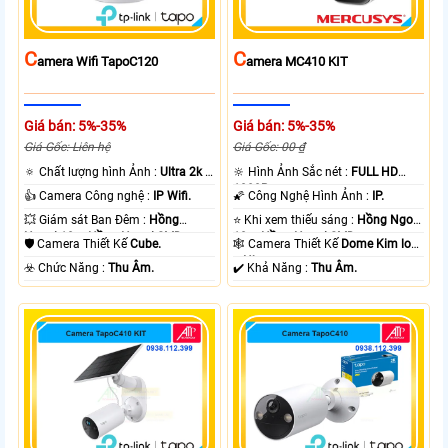
C
C
Amera Wifi TapoC120
Amera MC410 KIT
Giá bán: 5%-35%
Giá bán: 5%-35%
Giá Gốc: Liên hệ
Giá Gốc: 00 ₫
🔅 Chất lượng hình Ảnh :
Ultra 2k +
🔆 Hình Ảnh Sắc nét :
FULL HD
.
1080P .
👍 Camera Công nghệ :
IP Wifi.
🌠 Công Nghệ Hình Ảnh :
IP.
💥 Giám sát Ban Đêm :
Hồng
⭐ Khi xem thiếu sáng :
Hồng Ngoại
Ngoại 10m Hồng Ngoại SMD.
10m Hồng Ngoại SMD.
🛡 Camera Thiết Kế
Cube.
🕸️ Camera Thiết Kế
Dome Kim loại
+ Nhựa.
️☣️ Chức Năng :
Thu Âm.
️✔️ Khả Năng :
Thu Âm.