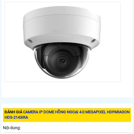
ĐÁNH GIÁ
CAMERA IP DOME HỒNG NGOẠI 4.0 MEGAPIXEL HDPARAGON
HDS-2143IRA
Nội dung: