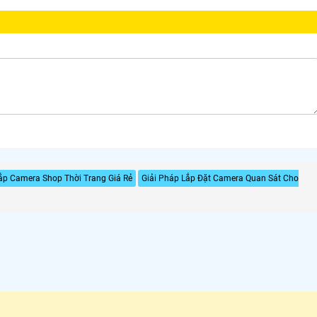
ắp Camera Shop Thời Trang Giá Rẻ
Giải Pháp Lắp Đặt Camera Quan Sát Cho