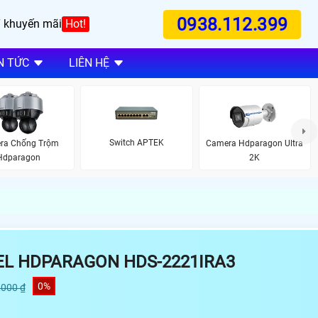
0938.112.399
 khuyến mãi
Hot!
N TỨC
LIÊN HỆ
Switch APTEK
ra Chống Trộm
Camera Hdparagon Ultra
Hdparagon
2K
EL HDPARAGON HDS-2221IRA3
0%
,000 ₫