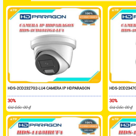
HDS-2CD2327G2-LU4 CAMERA IP HDPARAGON
HDS-2CD2347
30%
30%
Giá Gốc: 00 ₫
Giá Gốc: 00 ₫