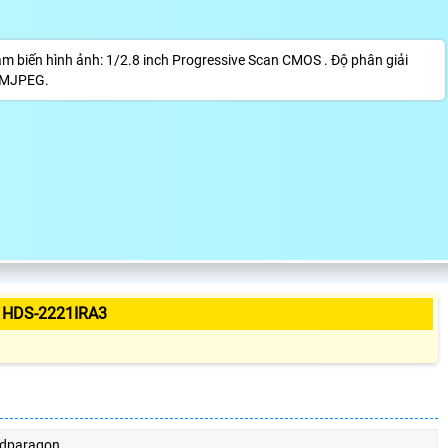
iến hình ảnh: 1/2.8 inch Progressive Scan CMOS . Độ phân giải
4/MJPEG.
 HDS-2221IRA3
dparagon