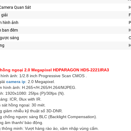
Camera Quan Sát
H
 giải
F
n hình ảnh
P
n ban đêm
H
ngược sáng
C
ng
H
 hồng ngoại 2.0 Megapixel HDPARAGON HDS-2221IRA3
 hình ảnh: 1/2.8 inch Progressive Scan CMOS .
giải
camera ip
: 2.0 Megapixel.
n hình ảnh: H.265+/H.265/H.264/MJPEG.
h: 1920x1080: 25fps (P)/30fps (N).
áng: ICR, 0lux with IR.
 sát hồng ngoại: 30 mét.
g giảm nhiễu kỹ thuật số 3D-DNR.
g chống ngược sáng BLC (Backlight Compensation).
ổng âm thanh/ báo động.
g thông minh: Vượt hàng rào ảo, xâm nhập vùng cấm.