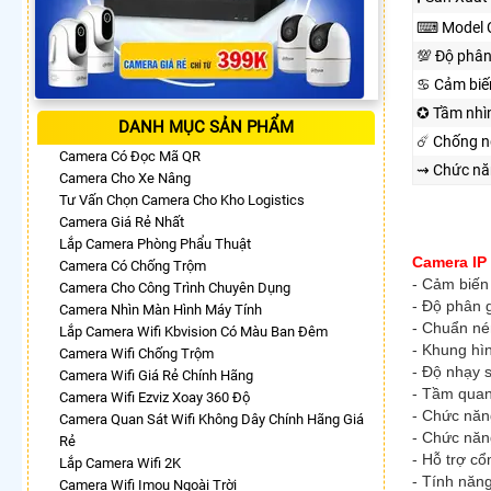
⌨ Model 
💯 Độ phân
♋ Cảm biế
✪ Tầm nhì
DANH MỤC SẢN PHẨM
☄️ Chống 
Camera Có Đọc Mã QR
⇝ Chức nă
Camera Cho Xe Nâng
Tư Vấn Chọn Camera Cho Kho Logistics
Camera Giá Rẻ Nhất
Lắp Camera Phòng Phẩu Thuật
Camera IP
Camera Có Chống Trộm
- Cảm biến
Camera Cho Công Trình Chuyên Dụng
- Độ phân 
Camera Nhìn Màn Hình Máy Tính
- Chuẩn né
Lắp Camera Wifi Kbvision Có Màu Ban Đêm
- Khung hìn
Camera Wifi Chống Trộm
- Độ nhạy s
Camera Wifi Giá Rẻ Chính Hãng
- Tầm quan
Camera Wifi Ezviz Xoay 360 Độ
- Chức năn
Camera Quan Sát Wifi Không Dây Chính Hãng Giá
- Chức năn
Rẻ
- Hỗ trợ c
Lắp Camera Wifi 2K
- Tính năn
Camera Wifi Imou Ngoài Trời