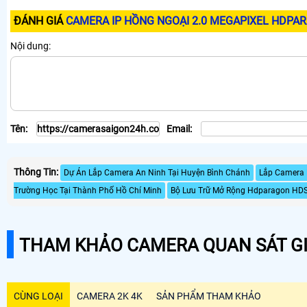
ĐÁNH GIÁ
CAMERA IP HỒNG NGOẠI 2.0 MEGAPIXEL HDPA
Nội dung:
Tên:
Email:
Thông Tin:
Dự Án Lắp Camera An Ninh Tại Huyện Bình Chánh
Lắp Camera 
Trường Học Tại Thành Phố Hồ Chí Minh
Bộ Lưu Trữ Mở Rộng Hdparagon HD
THAM KHẢO CAMERA QUAN SÁT GI
CÙNG LOẠI
CAMERA 2K 4K
SẢN PHẨM THAM KHẢO