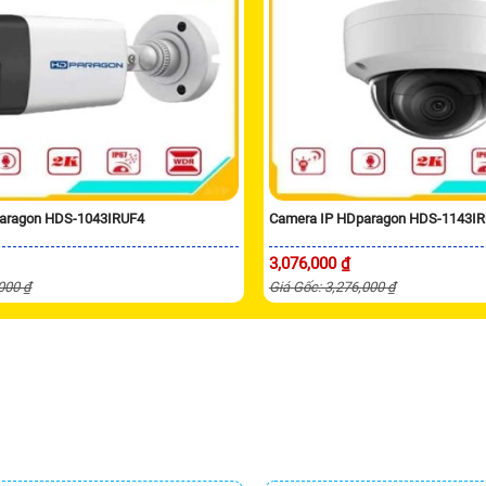
aragon HDS-1043IRUF4
Camera IP HDparagon HDS-1143I
3,076,000 ₫
,000 ₫
Giá Gốc: 3,276,000 ₫