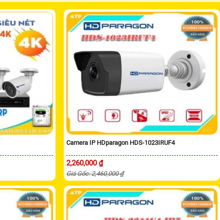
Camera IP HDparagon HDS-1023IRUF4
2,260,000 ₫
Giá Gốc: 2,460,000 ₫