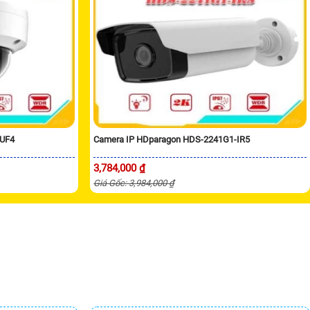
RUF4
Camera IP HDparagon HDS-2241G1-IR5
3,784,000 ₫
Giá Gốc: 3,984,000 ₫