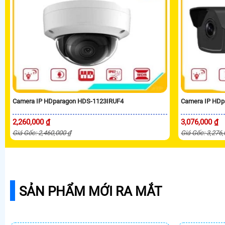
Camera IP HDparagon HDS-1123IRUF4
Camera IP HDp
2,260,000 ₫
3,076,000 ₫
Giá Gốc: 2,460,000 ₫
Giá Gốc: 3,276
SẢN PHẨM MỚI RA MẮT