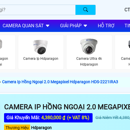
CT
CAMERA QUAN SÁT
GIẢI PHÁP
HỖ TRỢ
TI
ragon
Camera Ip Hdparagon
Camera Ultra 4k
Came
ại
Hdparagon
›
Camera Ip Hồng Ngoại 2.0 Megapixel Hdparagon HDS-2221IRA3
CAMERA IP HỒNG NGOẠI 2.0 MEGAPIX
Giá Khuyến Mãi:
4,380,000 ₫
(+ VAT 8%)
Giá Niêm Yết:4,380
Thương Hiệu
Hdparagon