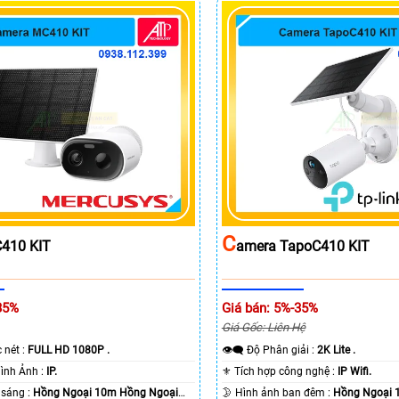
C
410 KIT
Amera TapoC410 KIT
35%
Giá bán: 5%-35%
Giá Gốc: Liên Hệ
c nét :
FULL HD 1080P .
👁️‍🗨 Độ Phân giải :
2K Lite .
🌠 Công Nghệ Hình Ảnh :
IP.
⚜️ Tích hợp công nghệ :
IP Wifi.
⭐ Khi xem thiếu sáng :
Hồng Ngoại 10m Hồng Ngoại
🌛 Hình ảnh ban đêm :
Hồng Ngoại 