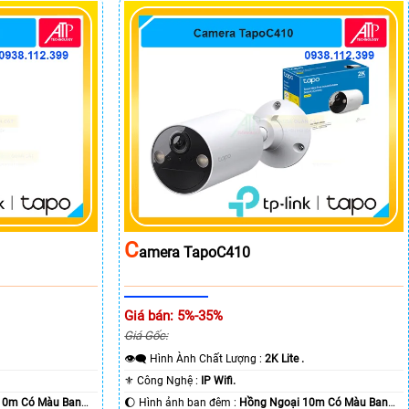
C
Amera TapoC410
Giá bán: 5%-35%
Giá Gốc:
👁️‍🗨 Hình Ành Chất Lượng :
2K Lite .
⚜️ Công Nghệ :
IP Wifi.
10m Có Màu Ban
🌔 Hình ảnh ban đêm :
Hồng Ngoại 10m Có Màu Ban