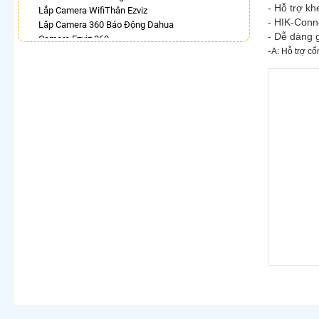
- Hỗ trợ k
Lắp Camera WifiThân Ezviz
- HIK-Conne
Lăp Camera 360 Báo Động Dahua
- Dễ dàng 
Camera Ezviz 360
-
A: Hỗ trợ c
Camera 360 Độ Hikvision
Lắp Camera 360 Trong Nhà Hikvision
Camera Imou 360
Lắp Camera Wifi Dahua Xoay 360 Giá Rẻ
Top 5 Camera Wifi 360 Nên Mua
LẮP CAMERA THEO NHU CẦU
Lắp Camera Văn Phòng Giá Rẻ
Lắp Camera Nhà Xưởng Giá Rẻ
Lắp Camera Gia Đình Giá Rẻ
Lắp Camera Kho Hàng Giá Rẻ
Lắp Camera Cửa Hàng Giá Rẻ
Lắp Camera Wifi Giá Rẻ Chính Hãng
Lắp Camera Công Trình Giá Rẻ
Camera 360 Giá Rẻ