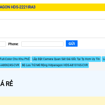
RAGON HDS-2221IRA3
Phone:
Full-Color Cho Khu Phố
Lắp Đặt Camera Quan Sát Giá Gốc Tại Tp Hcm Uy Tín
L
S-A80624S-CVR
Bộ Lưu Trữ Mở Rộng Hdparagon HDS-A81016S-CVR
Á RẺ