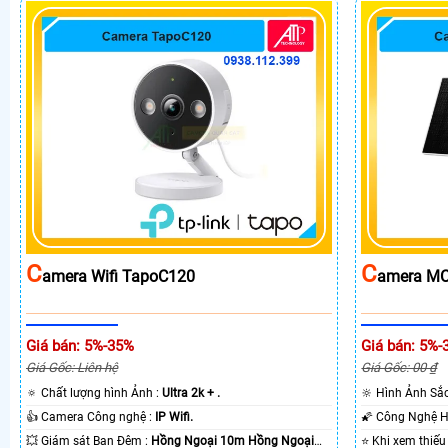
C
C
Amera Wifi TapoC120
Amera MC
Giá bán: 5%-35%
Giá bán: 5%-
Giá Gốc: Liên hệ
Giá Gốc: 00 ₫
🔅 Chất lượng hình Ảnh :
Ultra 2k + .
🔆 Hình Ảnh Sắ
👍 Camera Công nghệ :
IP Wifi.
💥 Giám sát Ban Đêm :
Hồng Ngoại 10m Hồng Ngoại