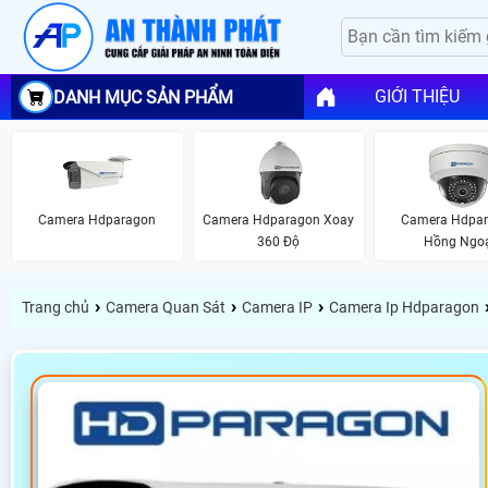
GIỚI THIỆU
DANH MỤC SẢN PHẨM
Camera Hdparagon
Camera Hdparagon Xoay
Camera Hdpa
360 Độ
Hồng Ngo
›
›
›
Trang chủ
Camera Quan Sát
Camera IP
Camera Ip Hdparagon