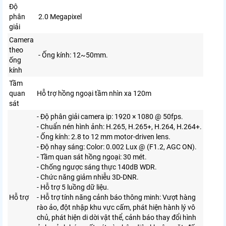
Độ
phân
2.0 Megapixel
giải
Camera
theo
- Ống kính: 12~50mm.
ống
kính
Tầm
quan
Hỗ trợ hồng ngoại tầm nhìn xa 120m
sát
- Độ phân giải camera ip: 1920 × 1080 @ 50fps.
- Chuẩn nén hình ảnh: H.265, H.265+, H.264, H.264+.
- Ống kính: 2.8 to 12 mm motor-driven lens.
- Độ nhạy sáng: Color: 0.002 Lux @ (F1.2, AGC ON).
- Tầm quan sát hồng ngoại: 30 mét.
- Chống ngược sáng thực 140dB WDR.
- Chức năng giảm nhiễu 3D-DNR.
- Hỗ trợ 5 luồng dữ liệu.
Hỗ trợ
- Hỗ trợ tính năng cảnh báo thông minh: Vượt hàng
rào ảo, đột nhập khu vực cấm, phát hiện hành lý vô
chủ, phát hiện di dời vật thể, cảnh báo thay đổi hình