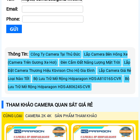
Email:
Phone:
Thông Tin:
Công Ty Camera Tại Thủ Đức
Lắp Camera Bên Hông Xe
(Camera Trên Gương Xe Hơi)
Đèn Cắm Đất Năng Lượng Mặt Trời
Lắp
Đặt Camera Thương Hiệu Kbvison Cho Hộ Gia Đình
Lắp Camera Giá Rẻ
Loại Nào Tốt
Bộ Lưu Trữ Mở Rộng Hdparagon HDS-A81016S-CVR
Bộ
Lưu Trữ Mở Rộng Hdparagon HDS-A80624S-CVR
THAM KHẢO CAMERA QUAN SÁT GIÁ RẺ
CÙNG LOẠI
CAMERA 2K 4K
SẢN PHẨM THAM KHẢO