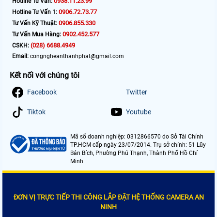
0938.11.23.99
Hotline Tư Vấn:
0906.72.73.77
Hotline Tư Vấn 1:
0906.855.330
Tư Vấn Kỹ Thuật:
0902.452.577
Tư Vấn Mua Hàng:
(028) 6688.4949
CSKH:
Email:
congngheanthanhphat@gmail.com
Kết nối với chúng tôi
Facebook
Twitter
Tiktok
Youtube
Mã số doanh nghiệp: 0312866570 do Sở Tài Chính
TP.HCM cấp ngày 23/07/2014. Trụ sở chính: 51 Lũy
Bán Bích, Phường Phú Thạnh, Thành Phố Hồ Chí
Minh
ĐƠN VỊ TRỰC TIẾP THI CÔNG LẮP ĐẶT HỆ THỐNG CAMERA AN
NINH