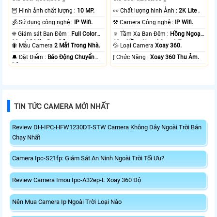
🦉 Hình ảnh chất lượng :
10 MP.
️👀 Chất lượng hình Ảnh :
2K Lite .
🕉️ Sử dụng công nghệ :
IP Wifi.
⚒ Camera Công nghệ :
IP Wifi.
❈ Giám sát Ban Đêm :
Full Color
🔅 Tầm Xa Ban Đêm :
Hồng Ngoại
20m Có Màu Ban Ðêm.
10m Hồng Ngoại Smart IR.
🐜 Mẫu Camera
2 Mắt Trong Nhà.
💦 Loại Camera
Xoay 360.
️🔔 Đặt Điểm :
Báo Động Chuyển
️ƒ Chức Năng :
Xoay 360 Thu Âm.
Động.
TIN TỨC CAMERA MỚI NHẤT
Review DH-IPC-HFW1230DT-STW Camera Không Dây Ngoài Trời Bán
Chạy Nhất
Camera Ipc-S21fp: Giám Sát An Ninh Ngoài Trời Tối Ưu?
Review Camera Imou Ipc-A32ep-L Xoay 360 Độ
Nên Mua Camera Ip Ngoài Trời Loại Nào