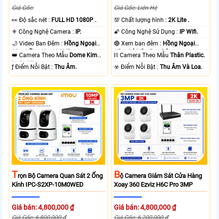
Giá Gốc:
Giá Gốc: Liên Hệ
️👀 Độ sắc nét :
FULL HD 1080P .
💯 Chất lượng hình :
2K Lite .
⚜️ Công Nghệ Camera :
IP.
🌠 Công Nghệ Sử Dụng :
IP Wifi.
🌙 Video Ban Đêm :
Hồng Ngoại
🔴 Xem ban đêm :
Hồng Ngoại
10m Hồng Ngoại SMD.
15m Có Màu Ban Ðêm.
👑 Camera Theo Mẫu
Dome Kim
⛓ Camera Theo Mẫu
Thân Plastic.
loại + Nhựa.
️ƒ Điểm Nỗi Bật :
Thu Âm.
️☣️ Điểm Nỗi Bật :
Thu Âm Và Loa.
T
B
Rọn Bộ Camera Quan Sát 2 Ống
Ộ Camera Giám Sát Cửa Hàng
Kính IPC-S2XP-10M0WED
Xoay 360 Ezviz H6C Pro 3MP
Giá bán: 4,800,000 ₫
Giá bán: 4,800,000 ₫
Giá Gốc: 6,800,000 ₫
Giá Gốc: 6,200,000 ₫