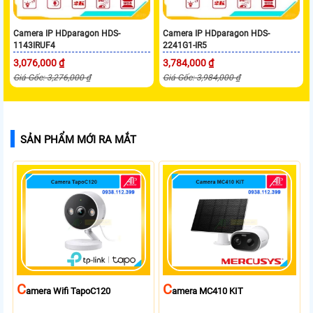
Camera IP HDparagon HDS-
Camera IP HDparagon HDS-
1143IRUF4
2241G1-IR5
3,076,000 ₫
3,784,000 ₫
Giá Gốc: 3,276,000 ₫
Giá Gốc: 3,984,000 ₫
SẢN PHẨM MỚI RA MẮT
C
C
Amera Wifi TapoC120
Amera MC410 KIT