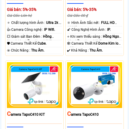
Giá bán: 5%-35%
Giá bán: 5%-35%
Giá Gốc: Liên hệ
Giá Gốc: 00 ₫
🔅 Chất lượng hình Ảnh :
Ultra 2k +
🔆 Hình Ảnh Sắc nét :
FULL HD
.
1080P .
👍 Camera Công nghệ :
IP Wifi.
🌠 Công Nghệ Hình Ảnh :
IP.
💥 Giám sát Ban Đêm :
Hồng
⭐ Khi xem thiếu sáng :
Hồng Ngoại
Ngoại 10m Hồng Ngoại SMD.
10m Hồng Ngoại SMD.
🛡 Camera Thiết Kế
Cube.
🕸️ Camera Thiết Kế
Dome Kim loại
+ Nhựa.
️☣️ Chức Năng :
Thu Âm.
️✔️ Khả Năng :
Thu Âm.
C
C
Amera TapoC410 KIT
Amera TapoC410