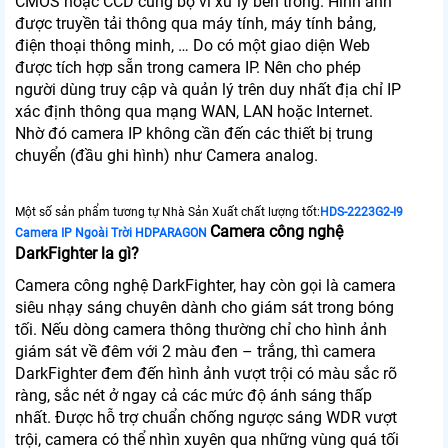
CMOS hoặc CCD cùng bộ vi xử lý bên trong. Hình ảnh
được truyền tải thông qua máy tính, máy tính bảng,
điện thoại thông minh, … Do có một giao diện Web
được tích hợp sẵn trong camera IP. Nên cho phép
người dùng truy cập và quản lý trên duy nhất địa chỉ IP
xác định thông qua mạng WAN, LAN hoặc Internet.
Nhờ đó camera IP không cần đến các thiết bị trung
chuyển (đầu ghi hình) như Camera analog.
Một số sản phẩm tương tự Nhà Sản Xuất chất lượng tốt:
HDS-2223G2-I9
Camera công nghệ
Camera IP Ngoài Trời HDPARAGON
DarkFighter la gì?
Camera công nghệ DarkFighter, hay còn gọi là camera
siêu nhạy sáng chuyên dành cho giám sát trong bóng
tối. Nếu dòng camera thông thường chỉ cho hình ảnh
giám sát về đêm với 2 màu đen – trắng, thì camera
DarkFighter đem đến hình ảnh vượt trội có màu sắc rõ
ràng, sắc nét ở ngay cả các mức độ ánh sáng thấp
nhất. Được hỗ trợ chuẩn chống ngược sáng WDR vượt
trội, camera có thể nhìn xuyên qua những vùng quá tối