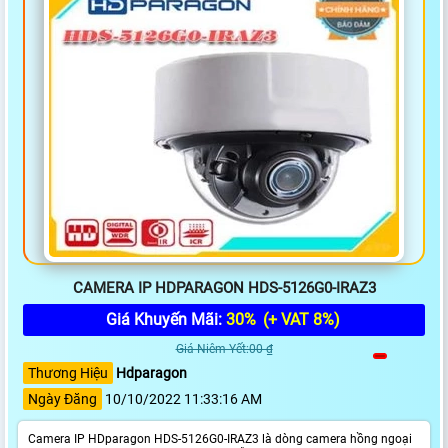
CAMERA IP HDPARAGON HDS-5126G0-IRAZ3
Giá Khuyến Mãi:
30%
(+ VAT 8%)
Giá Niêm Yết:00 ₫
Thương Hiệu
Hdparagon
Ngày Đăng
10/10/2022 11:33:16 AM
Camera IP HDparagon HDS-5126G0-IRAZ3 là dòng camera hồng ngoại