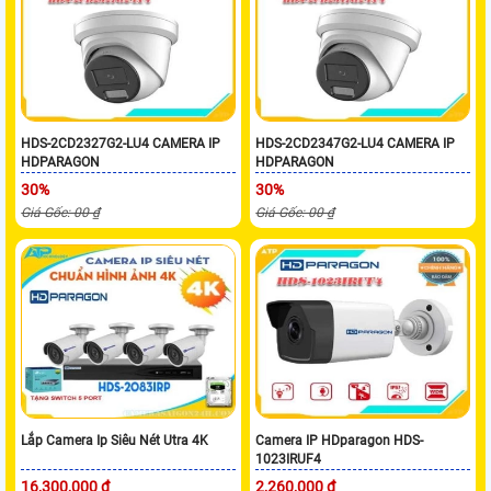
HDS-2CD2327G2-LU4 CAMERA IP
HDS-2CD2347G2-LU4 CAMERA IP
HDPARAGON
HDPARAGON
30%
30%
Giá Gốc: 00 ₫
Giá Gốc: 00 ₫
Lắp Camera Ip Siêu Nét Utra 4K
Camera IP HDparagon HDS-
1023IRUF4
16,300,000 ₫
2,260,000 ₫