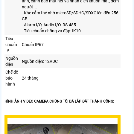
ảnh, cảnh báo mất nét và nhận diện khuôn mặt, đếm
người,...
- Khe cắm thẻ nhớ microSD/SDHC/SDXC lên đến 256
GB.
- Alarm I/O, Audio I/O, RS-485.
- Tiêu chuẩn chống va đập: IK10.
Tiêu
chuẩn
Chuẩn IP67
IP
Nguồn
Nguồn điện: 12VDC
điện
Chế độ
bảo
24 tháng
hành
HÌNH ẢNH VIDEO CAMERA CHÚNG TÔI ĐÃ LẮP ĐĂT THÀNH CÔNG: