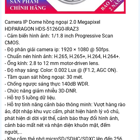
Camera IP Dome hồng ngoại 2.0 Megapixel
HDPARAGON HDS-5126G0-IRAZ3
- Cảm biến hình ảnh: 1/1.8 inch Progressive Scan
CMOS.
- Độ phân giải camera ip: 1920 × 1080 @ 50fps.
- Chuẩn nén hình ảnh: H.265, H.265+, H.264, H.264+.
- Ống kính: 2.8 to 12 mm motor-driven lens.
- Độ nhạy sáng: Color: 0.002 Lux @ (F1.2, AGC ON).
- Tầm quan sát hồng ngoại: 30 mét.
- Chống ngược sáng thực 140dB WDR.
- Chức năng giảm nhiễu 3D-DNR.
- Hỗ trợ 5 luồng dữ liệu.
- Hỗ trợ tính năng cảnh báo thông minh: Vượt hàng rào
ảo, đột nhập khu vực cấm, phát hiện hành lý vô chủ,
phát hiện di dời vật thể, cảnh báo thay đổi hình ảnh,
cảnh báo mất nét và nhận diện khuôn mặt, đếm
người,...
- Khe cắm thẻ nhớ microSD/SDHC/SDXC lên đến 256