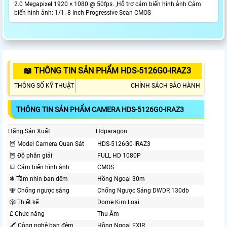
2.0 Megapixel 1920 × 1080 @ 50fps. ,Hỗ trợ cảm biến hình ảnh Cảm
biến hình ảnh: 1/1. 8 inch Progressive Scan CMOS
📖 THÔNG TIN SẢN PHẨM HDS-5126G0-IRAZ3
THÔNG SỐ KỸ THUẬT
CHÍNH SÁCH BẢO HÀNH
THÔNG TIN SẢN PHẨM CAMERA HDS-5126G0-IRAZ3
Hãng Sản Xuất
Hdparagon
🦉 Model Camera Quan Sát
HDS-5126G0-IRAZ3
🦉 Độ phân giải
FULL HD 1080P
🔳 Cảm biến hình ảnh
CMOS
❃ Tầm nhìn ban đêm
Hồng Ngoại 30m
🕎 Chống ngược sáng
Chống Ngược Sáng DWDR 130db
🎲 Thiết kế
Dome Kim Loại
₤ Chức năng
Thu Âm
🖍 Công nghệ ban đêm
Hồng Ngoại EXIR