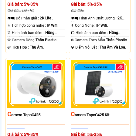
Giá bán: 5%-35%
Giá bán: 5%-35%
Giá Gốc: Liên Hệ
Giá Gốc:
👁️‍🗨 Độ Phân giải :
2K Lite .
👁️‍🗨 Hình Ành Chất Lượng :
2K
Lite .
⚜️ Tích hợp công nghệ :
IP Wifi.
⚜️ Công Nghệ :
IP Wifi.
🌛 Hình ảnh ban đêm :
Hồng
🌔 Hình ảnh ban đêm :
Hồng
Ngoại 10m Có Màu Ban Ðêm.
Ngoại 10m Có Màu Ban Ðêm.
💎 Camera Dòng
Thân Plastic.
❄ Camera Theo Mẫu
Thân Plastic.
️ლ Tích Hợp :
Thu Âm.
️💎 Điểm Nỗi Bật :
Thu Âm Và Loa.
C
C
Amera TapoC425
Amera TapoC425 Kit
Giá bán: 5%-35%
Giá bán: 5%-35%