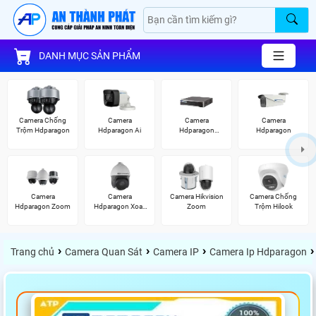
DANH MỤC SẢN PHẨM
Camera Chống
Camera
Camera
Camera
Trộm Hdparagon
Hdparagon Ai
Hdparagon
Hdparagon
Starlight
Camera
Camera
Camera Hikvision
Camera Chống
Hdparagon Zoom
Hdparagon Xoay
Zoom
Trộm Hilook
360 Độ
›
›
›
›
Trang chủ
Camera Quan Sát
Camera IP
Camera Ip Hdparagon