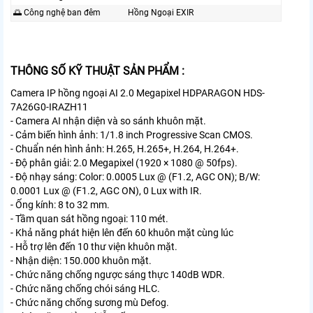
🌅 Công nghệ ban đêm
Hồng Ngoại EXIR
THÔNG SỐ KỸ THUẬT SẢN PHẨM :
Camera IP hồng ngoại AI 2.0 Megapixel HDPARAGON HDS-
7A26G0-IRAZH11
- Camera AI nhận diện và so sánh khuôn mặt.
- Cảm biến hình ảnh: 1/1.8 inch Progressive Scan CMOS.
- Chuẩn nén hình ảnh: H.265, H.265+, H.264, H.264+.
- Độ phân giải: 2.0 Megapixel (1920 × 1080 @ 50fps).
- Độ nhạy sáng: Color: 0.0005 Lux @ (F1.2, AGC ON); B/W:
0.0001 Lux @ (F1.2, AGC ON), 0 Lux with IR.
- Ống kính: 8 to 32 mm.
- Tầm quan sát hồng ngoại: 110 mét.
- Khả năng phát hiện lên đến 60 khuôn mặt cùng lúc
- Hỗ trợ lên đến 10 thư viện khuôn mặt.
- Nhận diện: 150.000 khuôn mặt.
- Chức năng chống ngược sáng thực 140dB WDR.
- Chức năng chống chói sáng HLC.
- Chức năng chống sương mù Defog.