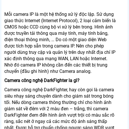
Mỗi camera IP là một hệ thống xử lý độc lập. Sử dụng
giao thức Internet (Internet Protocol), 2 loại cảm biến là
CMOS hoặc CCD cùng bộ vi xử lý bên trong. Hình ảnh
được truyền tải thông qua máy tính, máy tính bảng,
điện thoại thông minh, … Do có một giao diện Web
được tích hợp sẵn trong camera IP. Nên cho phép
người dùng truy cập và quản lý trên duy nhất địa chỉ IP
xác định thông qua mạng WAN, LAN hoặc Internet.
Nhờ đó camera IP không cần đến các thiết bị trung
chuyển (đầu ghi hình) như Camera analog.
Camera công nghệ DarkFighter la gì?
Camera công nghệ DarkFighter, hay còn gọi là camera
siêu nhạy sáng chuyên dành cho giám sát trong bóng
tối. Nếu dòng camera thông thường chỉ cho hình ảnh
giám sát về đêm với 2 màu đen – trắng, thì camera
DarkFighter đem đến hình ảnh vượt trội có màu sắc rõ
ràng, sắc nét ở ngay cả các mức độ ánh sáng thấp
nhất. Được hỗ trợ chuẩn chống ngược sáng WDR vượt