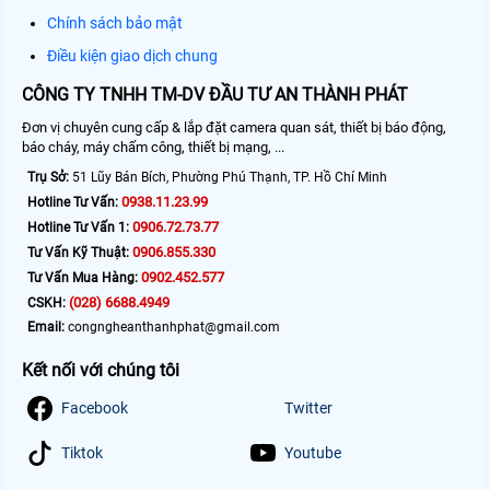
Chính sách bảo mật
Điều kiện giao dịch chung
CÔNG TY TNHH TM-DV ĐẦU TƯ AN THÀNH PHÁT
Đơn vị chuyên cung cấp & lắp đặt camera quan sát, thiết bị báo động,
báo cháy, máy chấm công, thiết bị mạng, ...
Trụ Sở:
51 Lũy Bán Bích, Phường Phú Thạnh, TP. Hồ Chí Minh
0938.11.23.99
Hotline Tư Vấn:
0906.72.73.77
Hotline Tư Vấn 1:
0906.855.330
Tư Vấn Kỹ Thuật:
0902.452.577
Tư Vấn Mua Hàng:
(028) 6688.4949
CSKH:
Email:
congngheanthanhphat@gmail.com
Kết nối với chúng tôi
Facebook
Twitter
Tiktok
Youtube