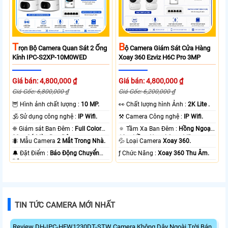
T
B
Rọn Bộ Camera Quan Sát 2 Ống
Ộ Camera Giám Sát Cửa Hàng
Kính IPC-S2XP-10M0WED
Xoay 360 Ezviz H6C Pro 3MP
Giá bán: 4,800,000 ₫
Giá bán: 4,800,000 ₫
Giá Gốc: 6,800,000 ₫
Giá Gốc: 6,200,000 ₫
🦉 Hình ảnh chất lượng :
10 MP.
️👀 Chất lượng hình Ảnh :
2K Lite .
🕉️ Sử dụng công nghệ :
IP Wifi.
⚒ Camera Công nghệ :
IP Wifi.
❈ Giám sát Ban Đêm :
Full Color
🔅 Tầm Xa Ban Đêm :
Hồng Ngoại
20m Có Màu Ban Ðêm.
10m Hồng Ngoại Smart IR.
🐜 Mẫu Camera
2 Mắt Trong Nhà.
💦 Loại Camera
Xoay 360.
️🔔 Đặt Điểm :
Báo Động Chuyển
️ƒ Chức Năng :
Xoay 360 Thu Âm.
Động.
TIN TỨC CAMERA MỚI NHẤT
Review DH-IPC-HFW1230DT-STW Camera Không Dây Ngoài Trời Bán