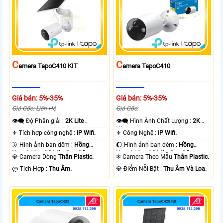
C
C
Amera TapoC410 KIT
Amera TapoC410
Giá bán: 5%-35%
Giá bán: 5%-35%
Giá Gốc: Liên Hệ
Giá Gốc:
👁️‍🗨 Độ Phân giải :
2K Lite .
👁️‍🗨 Hình Ành Chất Lượng :
2K
Lite .
⚜️ Tích hợp công nghệ :
IP Wifi.
⚜️ Công Nghệ :
IP Wifi.
🌛 Hình ảnh ban đêm :
Hồng
🌔 Hình ảnh ban đêm :
Hồng
Ngoại 10m Có Màu Ban Ðêm.
Ngoại 10m Có Màu Ban Ðêm.
💎 Camera Dòng
Thân Plastic.
❄ Camera Theo Mẫu
Thân Plastic.
️ლ Tích Hợp :
Thu Âm.
️💎 Điểm Nỗi Bật :
Thu Âm Và Loa.