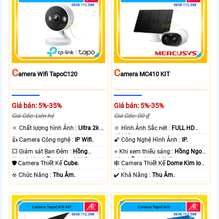
C
C
Amera Wifi TapoC120
Amera MC410 KIT
Giá bán: 5%-35%
Giá bán: 5%-35%
Giá Gốc: Liên hệ
Giá Gốc: 00 ₫
🔅 Chất lượng hình Ảnh :
Ultra 2k +
🔆 Hình Ảnh Sắc nét :
FULL HD
.
1080P .
👍 Camera Công nghệ :
IP Wifi.
🌠 Công Nghệ Hình Ảnh :
IP.
💥 Giám sát Ban Đêm :
Hồng
⭐ Khi xem thiếu sáng :
Hồng Ngoại
Ngoại 10m Hồng Ngoại SMD.
10m Hồng Ngoại SMD.
🛡 Camera Thiết Kế
Cube.
🕸️ Camera Thiết Kế
Dome Kim loại
+ Nhựa.
️☣️ Chức Năng :
Thu Âm.
️✔️ Khả Năng :
Thu Âm.