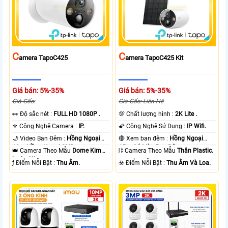
C
C
Amera TapoC425
Amera TapoC425 Kit
Giá bán: 5%-35%
Giá bán: 5%-35%
Giá Gốc:
Giá Gốc: Liên Hệ
️👀 Độ sắc nét :
FULL HD 1080P .
💯 Chất lượng hình :
2K Lite .
⚜️ Công Nghệ Camera :
IP.
🌠 Công Nghệ Sử Dụng :
IP Wifi.
🌙 Video Ban Đêm :
Hồng Ngoại
🔴 Xem ban đêm :
Hồng Ngoại
10m Hồng Ngoại SMD.
15m Có Màu Ban Ðêm.
👑 Camera Theo Mẫu
Dome Kim
⛓ Camera Theo Mẫu
Thân Plastic.
loại + Nhựa.
️ƒ Điểm Nỗi Bật :
Thu Âm.
️☣️ Điểm Nỗi Bật :
Thu Âm Và Loa.