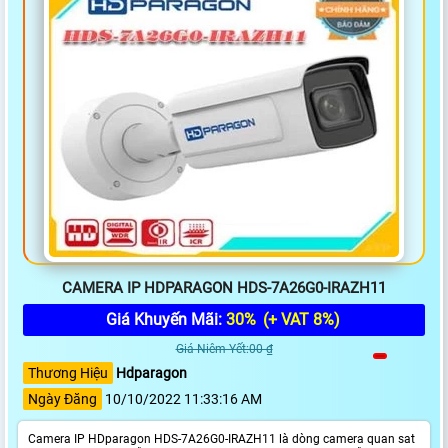
CAMERA IP HDPARAGON HDS-7A26G0-IRAZH11
Giá Khuyến Mãi:
30%
(+ VAT 8%)
Giá Niêm Yết:00 ₫
Thương Hiệu
Hdparagon
Ngày Đăng
10/10/2022 11:33:16 AM
Camera IP HDparagon HDS-7A26G0-IRAZH11 là dòng camera quan sat