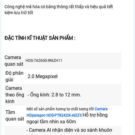
Công nghệ mã hóa có băng thông rất thấp và hiệu quả tiết
kiệm lưu trữ tốt
ĐẶC TÍNH KĨ THUẬT SẢN PHẨM :
Camera
HDS-7A26G0-IRAZH11
quan sát
Độ phân
2.0 Megapixel
giải
Camera
theo ống
- Ống kính: 2.8 to 12 mm.
kính
Một số sản phẩm tương tự chất lượng tốt
Camera
Tầm
Hỗ trợ hồng
HDparagon HDS-PT8242IX-AELT3
quan sát
ngoại tầm nhìn xa 60m
- Camera AI nhận diện và so sánh khuôn