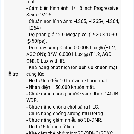
mặt
- Cảm biến hình ảnh: 1/1.8 inch Progressive
Scan CMOS.
- Chuẩn nén hình ảnh: H.265, H.265+, H.264,
H.264+.
- Độ phân giải: 2.0 Megapixel (1920 × 1080
@ 50fps).
- Độ nhạy sáng: Color: 0.0005 Lux @ (F1.2,
AGC ON); B/W: 0.0001 Lux @ (F1.2, AGC
ON), 0 Lux with IR.
- Khả năng phát hiện lên đến 60 khuôn mặt
Hỗ trợ
cùng lúc
- Hỗ trợ lên đến 10 thư viện khuôn mặt.
- Nhận diện: 150.000 khuôn mặt.
- Chức năng chống ngược sáng thực 140dB
WDR.
- Chức năng chống chói sáng HLC.
- Chức năng chống sương mù Defog.
- Chức năng giảm nhiễu số 3D-DNR.
- Hỗ trợ 5 luồng dữ liệu.
- Khe cắm thẻ nhớ microSD/SDHC/SDXC