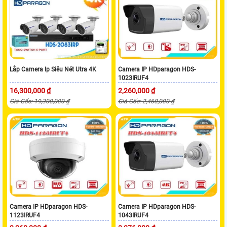
Lắp Camera Ip Siêu Nét Utra 4K
Camera IP HDparagon HDS-
1023IRUF4
16,300,000 ₫
2,260,000 ₫
Giá Gốc: 19,300,000 ₫
Giá Gốc: 2,460,000 ₫
Camera IP HDparagon HDS-
Camera IP HDparagon HDS-
1123IRUF4
1043IRUF4