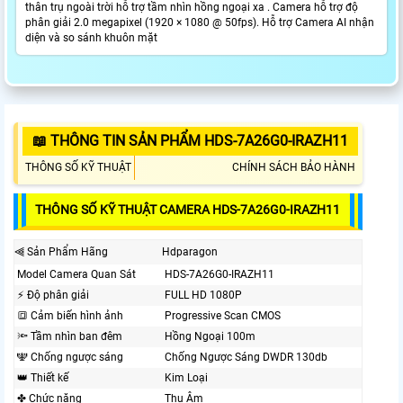
thân trụ ngoài trời hỗ trợ tầm nhìn hồng ngoại xa . Camera hỗ trợ độ
phân giải 2.0 megapixel (1920 × 1080 @ 50fps). Hỗ trợ Camera AI nhận
diện và so sánh khuôn mặt
📖 THÔNG TIN SẢN PHẨM HDS-7A26G0-IRAZH11
THÔNG SỐ KỸ THUẬT
CHÍNH SÁCH BẢO HÀNH
THÔNG SỐ KỸ THUẬT CAMERA HDS-7A26G0-IRAZH11
⫷ Sản Phẩm Hãng
Hdparagon
Model Camera Quan Sát
HDS-7A26G0-IRAZH11
️⚡ Độ phân giải
FULL HD 1080P
🔳 Cảm biến hình ảnh
Progressive Scan CMOS
🔦 Tầm nhìn ban đêm
Hồng Ngoại 100m
🕎 Chống ngược sáng
Chống Ngược Sáng DWDR 130db
👑 Thiết kế
Kim Loại
✤ Chức năng
Thu Âm