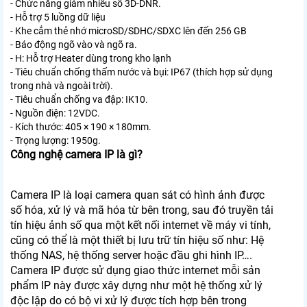
- Chức năng giảm nhiễu số 3D-DNR.
- Hỗ trợ 5 luồng dữ liệu
- Khe cắm thẻ nhớ microSD/SDHC/SDXC lên đến 256 GB
- Báo động ngõ vào và ngõ ra.
- H: Hỗ trợ Heater dùng trong kho lạnh
- Tiêu chuẩn chống thấm nước và bụi: IP67 (thích hợp sử dụng
trong nhà và ngoài trời).
- Tiêu chuẩn chống va đập: IK10.
- Nguồn điện: 12VDC.
- Kích thước: 405 × 190 × 180mm.
- Trọng lượng: 1950g.
Công nghệ camera IP là gì?
Camera IP là loại camera quan sát có hình ảnh được
số hóa, xử lý và mã hóa từ bên trong, sau đó truyền tải
tín hiệu ảnh số qua một kết nối internet về máy vi tính,
cũng có thể là một thiết bị lưu trữ tín hiệu số như: Hệ
thống NAS, hệ thống server hoặc đầu ghi hình IP….
Camera IP được sử dụng giao thức internet mỗi sản
phẩm IP này được xây dựng như một hệ thống xử lý
độc lập do có bộ vi xử lý được tích hợp bên trong