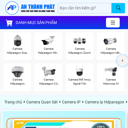
DANH MỤC SẢN PHẨM
Camera
Camera
Camera
Camera
Hdparagon Xoay
Hdparagon Hình
Hdparagon Zoom
Hdparagon Ultra
360 Độ
Ảnh 4K
2K
Camera
Camera
Camera Wifi Imou
Camera
Hdparagon
Hdparagon Có
Ngoài Trời
Visioncop Al
Starlight
Màu Ban Đêm
›
›
›
›
Trang chủ
Camera Quan Sát
Camera IP
Camera Ip Hdparagon