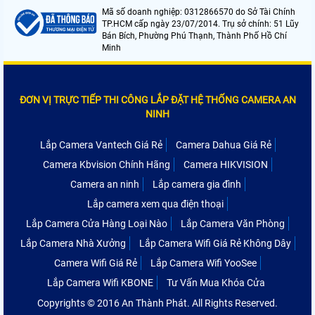
Mã số doanh nghiệp: 0312866570 do Sở Tài Chính
TP.HCM cấp ngày 23/07/2014. Trụ sở chính: 51 Lũy
Bán Bích, Phường Phú Thạnh, Thành Phố Hồ Chí
Minh
ĐƠN VỊ TRỰC TIẾP THI CÔNG LẮP ĐẶT HỆ THỐNG CAMERA AN
NINH
Lắp Camera Vantech Giá Rẻ
Camera Dahua Giá Rẻ
Camera Kbvision Chính Hãng
Camera HIKVISION
Camera an ninh
Lắp camera gia đình
Lắp camera xem qua điện thoại
Lắp Camera Cửa Hàng Loại Nào
Lắp Camera Văn Phòng
Lắp Camera Nhà Xưởng
Lắp Camera Wifi Giá Rẻ Không Dây
Camera Wifi Giá Rẻ
Lắp Camera Wifi YooSee
Lắp Camera Wifi KBONE
Tư Vấn Mua Khóa Cửa
Copyrights © 2016 An Thành Phát. All Rights Reserved.