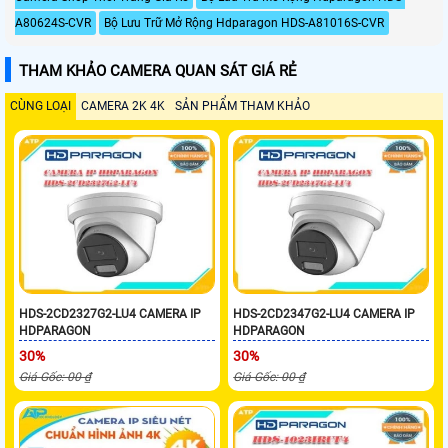
A80624S-CVR
Bộ Lưu Trữ Mở Rộng Hdparagon HDS-A81016S-CVR
THAM KHẢO CAMERA QUAN SÁT GIÁ RẺ
CÙNG LOẠI
CAMERA 2K 4K
SẢN PHẨM THAM KHẢO
HDS-2CD2327G2-LU4 CAMERA IP
HDS-2CD2347G2-LU4 CAMERA IP
HDPARAGON
HDPARAGON
30%
30%
Giá Gốc: 00 ₫
Giá Gốc: 00 ₫