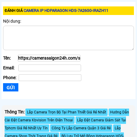
ĐÁNH GIÁ
CAMERA IP HDPARAGON HDS-7A26G0-IRAZH11
Nội dung:
Tên:
Email:
Phone:
Thông Tin:
Lắp Camera Trọn Bộ Tại Phan Thiết Giá Rẻ Nhất
Hướng Dẫn
Cài Đặt Camera Kbvision Trên Điện Thoại
Lắp Đặt Camera Giám Sát Tại
Tphcm Giá Rẻ Nhất Uy Tín
Công Ty Lắp Camera Quận 3 Giá Rẻ
Lắp
Camera Shop Thời Trang Giá Rẻ
Bộ Lưu Trữ Mở Rộng Hdparagon HDS-