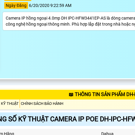
Ngày Đăng
6/20/2020 9:22:59 AM
Camera IP hồng ngoại 4.0mp DH IPC-HFW3441EP-AS là dòng camera IP 
công nghệ hồng ngoại thông minh. Phù hợp lắp đặt trong nhà hoặc ng
📖 THÔNG TIN SẢN PHẨM DH-
 KỸ THUẬT
CHÍNH SÁCH BẢO HÀNH
G SỐ KỸ THUẬT CAMERA IP POE DH-IPC-HF
m Hãng
Dahua