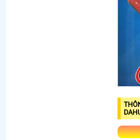
THÔN
DAH