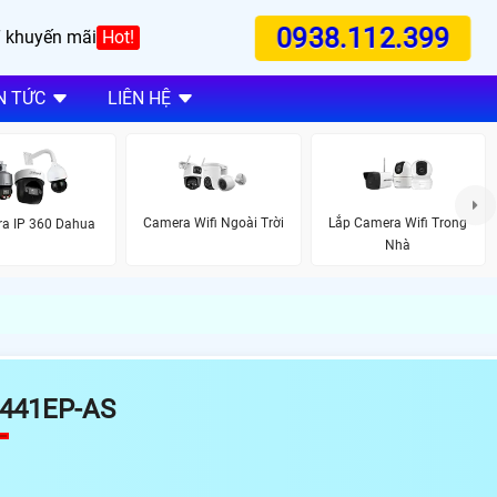
0938.112.399
 khuyến mãi
Hot!
N TỨC
LIÊN HỆ
Camera Wifi Ngoài Trời
Lắp Camera Wifi Trong
a IP 360 Dahua
Nhà
441EP-AS