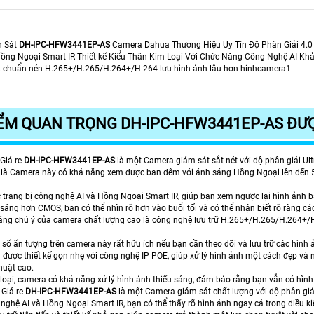
n Sát
DH-IPC-HFW3441EP-AS
Camera Dahua Thương Hiệu Uy Tín Độ Phân Giải 4.
ng Ngoại Smart IR Thiết kế Kiểu Thân Kim Loại Với Chức Năng Công Nghệ AI K
t chuẩn nén H.265+/H.265/H.264+/H.264 lưu hình ảnh lâu hơn hinhcamera1
ỂM QUAN TRỌNG DH-IPC-HFW3441EP-AS ĐƯ
Giá re
DH-IPC-HFW3441EP-AS
là một Camera giám sát sắt nét với độ phân giải Ult
t là Camera này có khả năng xem được ban đêm với ánh sáng Hồng Ngoại lên đến 5
trang bị công nghệ AI và Hồng Ngoại Smart IR, giúp bạn xem ngược lại hình ảnh 
sáng hơn CMOS, bạn có thể nhìn rõ hơn vào buổi tối và có thể nhận biết rõ ràng các 
ng chú ý của camera chất lượng cao là công nghệ lưu trữ H.265+/H.265/H.264+/H.2
ố ấn tượng trên camera này rất hữu ích nếu bạn cần theo dõi và lưu trữ các hình ả
ược thiết kế gọn nhẹ với công nghệ IP POE, giúp xử lý hình ảnh một cách đẹp và nh
huật cao.
 loại, camera có khả năng xử lý hình ảnh thiếu sáng, đảm bảo rằng bạn vẫn có hình
 Giá re
DH-IPC-HFW3441EP-AS
là một Camera giám sát chất lượng với độ phân giả
nghệ AI và Hồng Ngoại Smart IR, bạn có thể thấy rõ hình ảnh ngay cả trong điều ki