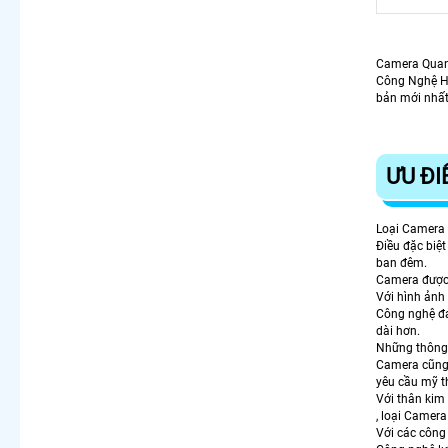
Camera Qua
Công Nghệ Hồ
bản mới nhấ
ƯU ĐI
Loại Camera 
Điều đặc biệ
ban đêm.
Camera được 
Với hình ảnh 
Công nghệ đá
dài hơn.
Những thông s
Camera cũng đ
yêu cầu mỹ t
Với thân kim
, loại Camera
Với các công 