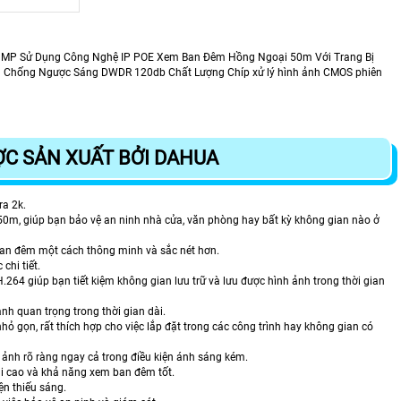
0 MP Sử Dụng Công Nghệ IP POE Xem Ban Đêm Hồng Ngoại 50m Với Trang Bị
hả Chống Ngược Sáng DWDR 120db Chất Lượng Chíp xử lý hình ảnh CMOS phiên
ỢC SẢN XUẤT BỞI DAHUA
ra 2k.
0m, giúp bạn bảo vệ an ninh nhà cửa, văn phòng hay bất kỳ không gian nào ở
ban đêm một cách thông minh và sắc nét hơn.
chi tiết.
64 giúp bạn tiết kiệm không gian lưu trữ và lưu được hình ảnh trong thời gian
nh quan trọng trong thời gian dài.
ỏ gọn, rất thích hợp cho việc lắp đặt trong các công trình hay không gian có
 ảnh rõ ràng ngay cả trong điều kiện ánh sáng kém.
i cao và khả năng xem ban đêm tốt.
ện thiếu sáng.