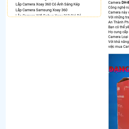
Camera
DH-
Lắp Camera Xoay 360 Có Ánh Sáng Kép
Công nghệ nà
Lắp Camera Samsung Xoay 360
Camera này c
Lắp Camera Wifi Dahua Xoay 360 Giá Rẻ
Với những tra
Camera 360 Trong Nhà
An Thành Phá
Lắp Camera 360Có Báo Động
Bạn có thể y
Họ cung cấp 
Camera Hilook Xoay 360
Camera Loạ
Lắp Camera 360 Chống Trộm Ezviz
Với khả năng
Camera 360 Ezviz Ngoài Trời
việc mua Cam
LẮP CAMERA THEO NHU CẦU
Lắp Camera Văn Phòng Giá Rẻ
Lắp Camera Nhà Xưởng Giá Rẻ
Lắp Camera Gia Đình Giá Rẻ
Lắp Camera Kho Hàng Giá Rẻ
Lắp Camera Cửa Hàng Giá Rẻ
Lắp Camera Wifi Giá Rẻ Chính Hãng
Lắp Camera Công Trình Giá Rẻ
Camera 360 Giá Rẻ