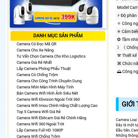
Model Cam
️⚡ Độ phân 
⚛️ Công n
✳️ Cảm biế
DANH MỤC SẢN PHẨM
❂ Tầm nhì
Camera Có Đọc Mã QR
》《 Chống
Camera Cho Xe Nâng
⚒ Thiết kế
Tư Vấn Chọn Camera Cho Kho Logistics
Camera Giá Rẻ Nhất
⌘ Chức n
Lắp Camera Phòng Phẩu Thuật
🌅 Công n
Camera Có Chống Trộm
Camera Cho Công Trình Chuyên Dụng
Camera Nhìn Màn Hình Máy Tính
Bán Camera Wifi Hình Ảnh Siêu Nét
Camera Wifi Kbvision Ngoài Trời 360
GIỚI
Camera Wifi Imou Chính Hãng Chất Lượng Cao
Top 5 Camera Wifi Giá Rẻ
Camera Wifi Ebitcam Giá Rẻ Chính Hãng
Camera Loạ
Camera Wifi 360 Ngoài Trời
Đây là một lự
Lắp Camera Full HD 1080P
Đầu tiên, Ca
Những thông 
Camera Wifi Chống Trộm