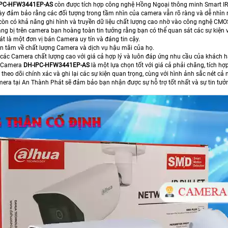
IPC-HFW3441EP-AS
còn được tích hợp công nghệ Hồng Ngoại thông minh Smart IR, 
y đảm bảo rằng các đối tượng trong tầm nhìn của camera vẫn rõ ràng và dễ nhìn 
òn có khả năng ghi hình và truyền dữ liệu chất lượng cao nhờ vào công nghệ CMOS
ng bị trên camera bạn hoàng toàn tin tưởng rằng bạn có thể quan sát các sự kiện v
t là một đơn vị bán Camera uy tín và đáng tin cậy.
ên tâm về chất lượng Camera và dịch vụ hậu mãi của họ.
các Camera chất lượng cao với giá cả hợp lý và luôn đáp ứng nhu cầu của khách 
i Camera
DH-IPC-HFW3441EP-AS
là một lựa chọn tốt với giá cả phải chăng, tích hợ
 theo dõi chính xác và ghi lại các sự kiện quan trọng, cùng với hình ảnh sắc nét 
era tại An Thành Phát sẽ đảm bảo bạn nhận được sự hỗ trợ tốt nhất và sự tin tư