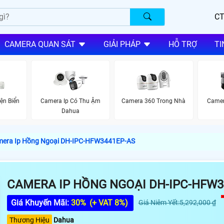
CT
CAMERA QUAN SÁT
GIẢI PHÁP
HỖ TRỢ
TI
ện Biển
Camera Ip Có Thu Ậm
Camera 360 Trong Nhà
Camer
a
Dahua
era Ip Hồng Ngoại DH-IPC-HFW3441EP-AS
CAMERA IP HỒNG NGOẠI DH-IPC-HFW3
Giá Khuyến Mãi:
30%
(+ VAT 8%)
Giá Niêm Yết:5,292,000 ₫
Thương Hiệu
Dahua