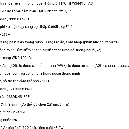
 thuật Camera IP hồng ngoại 4.0mp DH IPC-HFW3441EP-AS:
ải 4 Megapixel cảm biến CMOS kích thước 1/3”.
4MP (2688 × 1520)
rlight với độ nhạy sáng cực thấp 0.005Lux@F1.6.
 H265+
c năng phát hiện thông minh: Hàng rào ảo, Xâm nhập (phân biệt người và xe)
hông minh: Tìm kiếm nhanh sự kiện theo từng đối tượng(người, xe)
ợc sáng WDR(120dB)
y đêm (ICR),, tự động cân bằng trắng (AWB), tự động bù sáng (AGC), chống ngược s
g ngoại 50m với công nghệ hồng ngoại thông minh
ic, hỗ trợ khe cắm thẻ nhớ 256GB
n/out, 1/1 audio in/out
 miền DSSDDNS, P2P
ố định 3.6mm (Có thể lựa chọn 2.8mm, 6mm)
 thích Onvif 2.4.
g nước IP67.
12V hoặc PoE (802.3af), công suất <5.2W