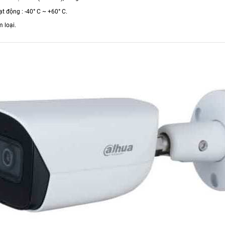
ạt động : -40° C ~ +60° C.
m loại.