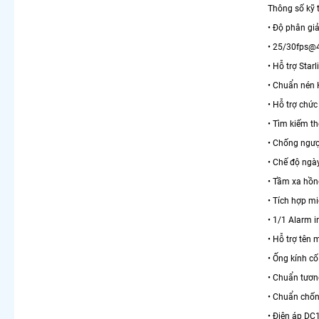
Thông số kỹ
• Độ phân gi
• 25/30fps@
• Hỗ trợ Sta
• Chuẩn nén
• Hỗ trợ chứ
• Tìm kiếm t
• Chống ngư
• Chế độ ngà
• Tầm xa hồn
• Tích hợp m
• 1/1 Alarm i
• Hỗ trợ tên
• Ống kính c
• Chuẩn tương
• Chuẩn chốn
• Điện áp DC