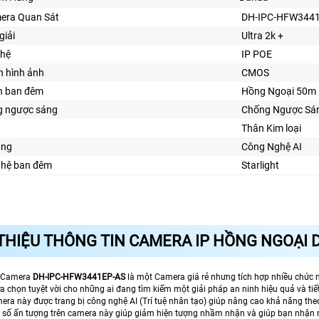
era Quan Sát
DH-IPC-HFW344
giải
Ultra 2k +
ghệ
IP POE
n hình ảnh
CMOS
n ban đêm
Hồng Ngoại 50m
 ngược sáng
Chống Ngược Sá
Thân Kim loại
ăng
Công Nghệ AI
ghệ ban đêm
Starlight
 THIỆU THÔNG TIN CAMERA IP HỒNG NGOẠI 
i Camera
DH-IPC-HFW3441EP-AS
là một Camera giá rẻ nhưng tích hợp nhiều chức n
a chọn tuyệt vời cho những ai đang tìm kiếm một giải pháp an ninh hiệu quả và tiết
mera này được trang bị công nghệ AI (Trí tuệ nhân tạo) giúp nâng cao khả năng the
số ấn tượng trên camera này giúp giảm hiện tượng nhầm nhận và giúp bạn nhận r