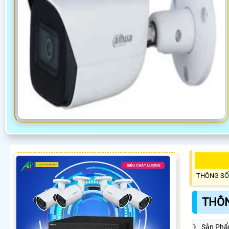
THÔNG SỐ
THÔN
》 Sản Phẩ