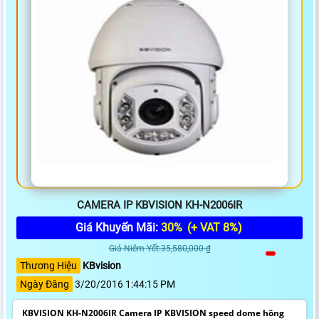
CAMERA IP KBVISION KH-N2006IR
Giá Khuyến Mãi:
30%
(+ VAT 8%)
Giá Niêm Yết:35,580,000 ₫
Thương Hiệu
KBvision
Ngày Đăng
3/20/2016 1:44:15 PM
KBVISION KH-N2006IR Camera IP KBVISION speed dome hồng