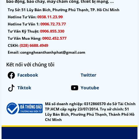
báo động, báo cháy, máy chấm công, thiết bị mạng, ...
Trụ Sở:
51 Lũy Bán Bích, Phường Phú Thạnh, TP. Hồ Chí Minh
0938.11.23.99
Hotline Tư Vấn:
0906.72.73.77
Hotline Tư Vấn 1:
0906.855.330
Tư Vấn Kỹ Thuật:
0902.452.577
Tư Vấn Mua Hàng:
(028) 6688.4949
CSKH:
Email:
congngheanthanhphat@gmail.com
Kết nối với chúng tôi
Facebook
Twitter
Tiktok
Youtube
Mã số doanh nghiệp: 0312866570 do Sở Tài Chính
TP.HCM cấp ngày 23/07/2014. Trụ sở chính: 51
Lũy Bán Bích, Phường Phú Thạnh, Thành Phố Hồ
Chí Minh