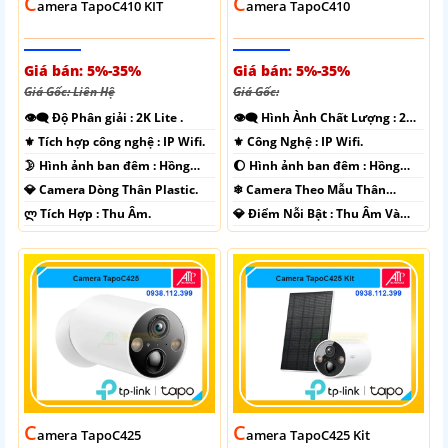
C
C
Amera TapoC410 KIT
Amera TapoC410
Giá bán: 5%-35%
Giá bán: 5%-35%
Giá Gốc: Liên Hệ
Giá Gốc:
👁️‍🗨 Độ Phân giải :
2K Lite .
👁️‍🗨 Hình Ành Chất Lượng :
2K
Lite .
⚜️ Tích hợp công nghệ :
IP Wifi.
⚜️ Công Nghệ :
IP Wifi.
🌛 Hình ảnh ban đêm :
Hồng
🌔 Hình ảnh ban đêm :
Hồng
Ngoại 10m Có Màu Ban Ðêm.
Ngoại 10m Có Màu Ban Ðêm.
💎 Camera Dòng
Thân Plastic.
❄ Camera Theo Mẫu
Thân
Plastic.
️ლ Tích Hợp :
Thu Âm.
️💎 Điểm Nỗi Bật :
Thu Âm Và
Loa.
C
C
Amera TapoC425
Amera TapoC425 Kit