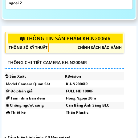
ngoại 2
📖 THÔNG TIN SẢN PHẨM KH-N2006IR
THÔNG SỐ KỸ THUẬT
CHÍNH SÁCH BẢO HÀNH
THÔNG CHI TIẾT CAMERA KH-N2006IR
👌 Sản Xuất
KBvision
Model Camera Quan Sát
KH-N2006IR
💯 Độ phân giải
FULL HD 1080P
🌈 Tầm nhìn ban đêm
Hồng Ngoại 20m
❇️ Chống ngược sáng
Cân Bằng Ánh Sáng BLC
🌧️ Thiết kế
Thân Plastic
- Cảm biến hình ảnh: 2.0 Megapixel