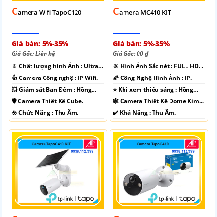
C
C
Amera Wifi TapoC120
Amera MC410 KIT
Giá bán: 5%-35%
Giá bán: 5%-35%
Giá Gốc: Liên hệ
Giá Gốc: 00 ₫
🔅 Chất lượng hình Ảnh :
Ultra
🔆 Hình Ảnh Sắc nét :
FULL HD
2k + .
1080P .
👍 Camera Công nghệ :
IP Wifi.
🌠 Công Nghệ Hình Ảnh :
IP.
💥 Giám sát Ban Đêm :
Hồng
⭐ Khi xem thiếu sáng :
Hồng
Ngoại 10m Hồng Ngoại SMD.
Ngoại 10m Hồng Ngoại SMD.
🛡 Camera Thiết Kế
Cube.
🕸️ Camera Thiết Kế
Dome Kim
loại + Nhựa.
️☣️ Chức Năng :
Thu Âm.
️✔️ Khả Năng :
Thu Âm.