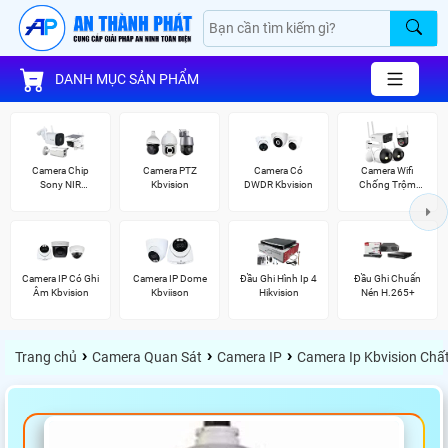
DANH MỤC SẢN PHẨM
Camera Chip
Camera PTZ
Camera Có
Camera Wifi
Sony NIR
Kbvision
DWDR Kbvision
Chống Trộm
KBvision
Kbvision
Camera IP Có Ghi
Camera IP Dome
Đầu Ghi Hình Ip 4
Đầu Ghi Chuẩn
Âm Kbvision
Kbviison
Hikvision
Nén H.265+
›
›
›
Trang chủ
Camera Quan Sát
Camera IP
Camera Ip Kbvision Chấ