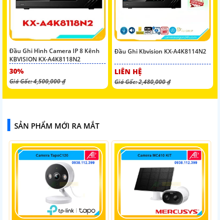
Đầu Ghi Hình Camera IP 8 Kênh
Đầu Ghi Kbvision KX-A4K8114N2
KBVISION KX-A4K8118N2
30%
LIÊN HỆ
Giá Gốc: 4,500,000 ₫
Giá Gốc: 2,480,000 ₫
SẢN PHẨM MỚI RA MẮT