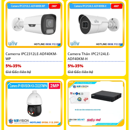
Camerra IPC2312LE-ADF40KM-
Camera Thân IPC2124LE-
WP
ADF40KM-H
5%-35%
5%-35%
Giá Gốc: liên hệ
Giá Gốc: liên hệ