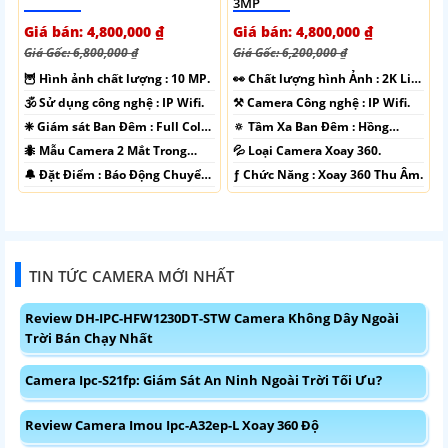
3MP
Giá bán: 4,800,000 ₫
Giá bán: 4,800,000 ₫
Giá Gốc: 6,800,000 ₫
Giá Gốc: 6,200,000 ₫
🦉 Hình ảnh chất lượng :
10 MP.
️👀 Chất lượng hình Ảnh :
2K Lite
.
🕉️ Sử dụng công nghệ :
IP Wifi.
⚒ Camera Công nghệ :
IP Wifi.
❈ Giám sát Ban Đêm :
Full Color
🔅 Tầm Xa Ban Đêm :
Hồng
20m Có Màu Ban Ðêm.
Ngoại 10m Hồng Ngoại Smart
🐜 Mẫu Camera
2 Mắt Trong
💦 Loại Camera
Xoay 360.
IR.
Nhà.
️🔔 Đặt Điểm :
Báo Động Chuyển
️ƒ Chức Năng :
Xoay 360 Thu Âm.
Động.
TIN TỨC CAMERA MỚI NHẤT
Review DH-IPC-HFW1230DT-STW Camera Không Dây Ngoài
Trời Bán Chạy Nhất
Camera Ipc-S21fp: Giám Sát An Ninh Ngoài Trời Tối Ưu?
Review Camera Imou Ipc-A32ep-L Xoay 360 Độ