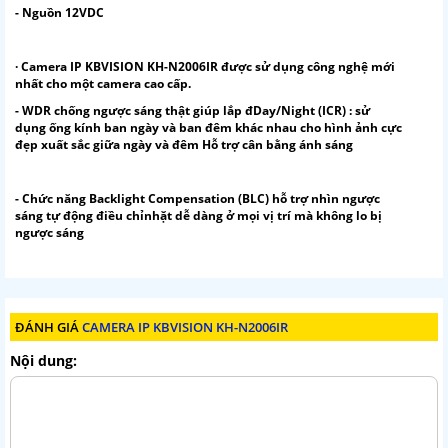
- Nguồn 12VDC
· Camera IP KBVISION KH-N2006IR được sử dụng công nghệ mới
nhất cho một camera cao cấp.
- WDR chống ngược sáng thật giúp lắp đDay/Night (ICR) : sử
dụng ống kính ban ngày và ban đêm khác nhau cho hình ảnh cực
đẹp xuất sắc giữa ngày và đêm Hỗ trợ cân bằng ánh sáng
- Chức năng Backlight Compensation (BLC) hỗ trợ nhìn ngược
sáng tự động điều chỉnhặt dễ dàng ở mọi vị trí mà không lo bị
ngược sáng
ĐÁNH GIÁ
CAMERA IP KBVISION KH-N2006IR
Nội dung: