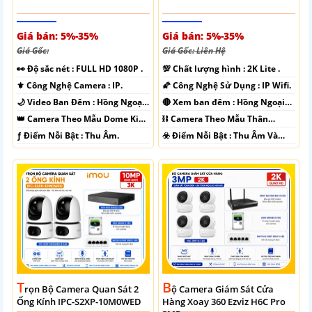
Giá bán: 5%-35%
Giá bán: 5%-35%
Giá Gốc:
Giá Gốc: Liên Hệ
️👀 Độ sắc nét :
FULL HD 1080P .
💯 Chất lượng hình :
2K Lite .
⚜️ Công Nghệ Camera :
IP.
🌠 Công Nghệ Sử Dụng :
IP Wifi.
🌙 Video Ban Đêm :
Hồng Ngoại
🔴 Xem ban đêm :
Hồng Ngoại
10m Hồng Ngoại SMD.
15m Có Màu Ban Ðêm.
👑 Camera Theo Mẫu
Dome Kim
⛓ Camera Theo Mẫu
Thân
loại + Nhựa.
Plastic.
️ƒ Điểm Nỗi Bật :
Thu Âm.
️☣️ Điểm Nỗi Bật :
Thu Âm Và
Loa.
T
B
Rọn Bộ Camera Quan Sát 2
Ộ Camera Giám Sát Cửa
Ống Kính IPC-S2XP-10M0WED
Hàng Xoay 360 Ezviz H6C Pro