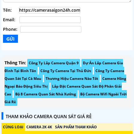
Tên:
Email:
Phone:
Thông Tin:
Công Ty Lắp Camera Quận 9
Dự Án Lắp Camera Gia
Đình Tại Bình Tân
Công Ty Camera Tại Thủ Đức
Công Ty Camera
Quan Sát Tại Cà Mau
Thương Hiệu Camera Nào Tốt
Camera Hồng
Ngoại Báo Động Siêu Thị
Lắp Đặt Camera Quan Sát Độ Phân Giải
Cao
Bộ 8 Camera Quan Sát Nhà Xưởng
Bộ Camera Wifi Ngoài Trời
Giá Rẻ
THAM KHẢO CAMERA QUAN SÁT GIÁ RẺ
CÙNG LOẠI
CAMERA 2K 4K
SẢN PHẨM THAM KHẢO