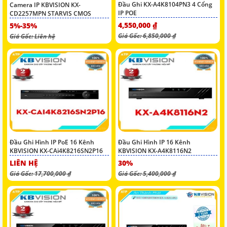
Đầu Ghi KX-A4K8104PN3 4 Cổng
Camera IP KBVISION KX-
IP POE
CD2257MPN STARVIS CMOS
4,550,000 ₫
5%-35%
Giá Gốc: 6,850,000 ₫
Giá Gốc: Liên hệ
Đầu Ghi Hình IP PoE 16 Kênh
Đầu Ghi Hình IP 16 Kênh
KBVISION KX-CAi4K8216SN2P16
KBVISION KX-A4K8116N2
LIÊN HỆ
30%
Giá Gốc: 17,700,000 ₫
Giá Gốc: 5,400,000 ₫