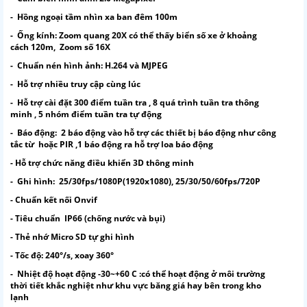
- Hồng ngoại tầm nhìn xa ban đêm 100m
- Ống kính: Zoom quang 20X có thể thấy biển số xe ở khoảng
cách 120m, Zoom số 16X
- Chuẩn nén hình ảnh: H.264 và MJPEG
- Hỗ trợ nhiều truy cập cùng lúc
- Hỗ trợ cài đặt 300 điểm tuần tra , 8 quá trình tuần tra thông
minh , 5 nhóm điểm tuần tra tự động
- Báo động: 2 báo động vào hỗ trợ các thiết bị báo động như công
tắc từ hoặc PIR ,1 báo động ra hỗ trợ loa báo động
- Hỗ trợ chức năng điều khiển 3D thông minh
- Ghi hình: 25/30fps/1080P(1920x1080), 25/30/50/60fps/720P
- Chuẩn kết nối Onvif
- Tiêu chuẩn IP66 (chống nước và bụi)
- Thẻ nhớ Micro SD tự ghi hình
- Tốc độ: 240°/s, xoay 360°
- Nhiệt độ hoạt động -30~+60 C :có thể hoạt động ở môi trường
thời tiết khắc nghiệt như khu vực băng giá hay bên trong kho
lạnh