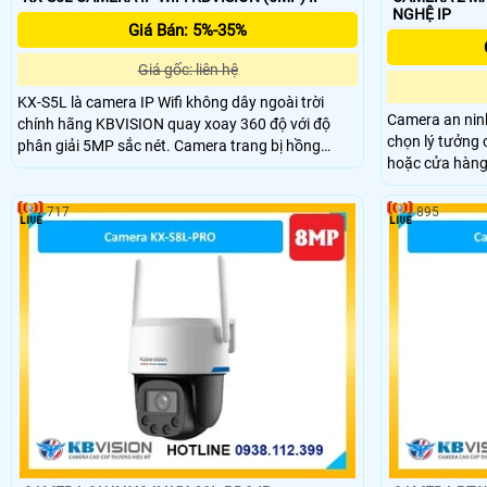
NGHỆ IP
Giá Bán: 5%-35%
Giá gốc: liên hệ
KX-S5L là camera IP Wifi không dây ngoài trời
Camera an nin
chính hãng KBVISION quay xoay 360 độ với độ
chọn lý tưởng 
phân giải 5MP sắc nét. Camera trang bị hồng
hoặc cửa hàng
ngoại 30m, ánh sáng kép full color, đàm thoại hai
giám sát 2 góc 
chiều, khe cắm thẻ nhớ lên đến 256GB và khả năng
3.0MP cho ra h
phân biệt người – xe thông minh. Với chuẩn chống
717
895
trên điện thoại
nước IP66 và tính năng cảnh báo tích hợp, KX-S5L
là lựa chọn giá rẻ hiệu quả giám sát an ninh ngoài
trời.