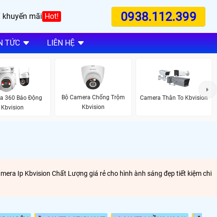
0938.112.399
 khuyến mãi
Hot!
N TỨC
LIÊN HỆ
Bộ Camera Chống Trộm
a 360 Báo Động
Camera Thân To Kbvision
Kbvision
Kbvision
mera Ip Kbvision Chất Lượng giá rẻ cho hình ành sáng đẹp tiết kiệm chi