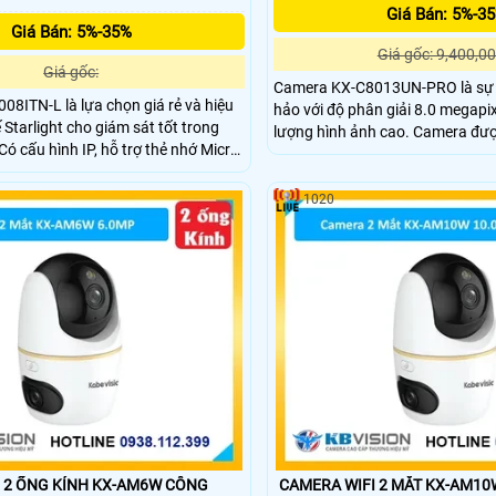
Giá Bán: 5%-3
Giá Bán: 5%-35%
Giá gốc: 9,400,00
Giá gốc:
Camera KX-C8013UN-PRO là sự 
8ITN-L là lựa chọn giá rẻ và hiệu
hảo với độ phân giải 8.0 megapixe
ế Starlight cho giám sát tốt trong
lượng hình ảnh cao. Camera đượ
ó cấu hình IP, hỗ trợ thẻ nhớ Micro
chất liệu kim loại, hỗ trợ cảnh 
hân giải 4.0 MP và xem Full Color
động. Với cảm biến chuyển động
êm. Công nghệ IP, chống ngược
âm và loa trên camera giúp nghe
1020
b, và thân kim loại với độ nhạy
phạm vi 3m.
2 ỐNG KÍNH KX-AM6W CÔNG
CAMERA WIFI 2 MẮT KX-AM10