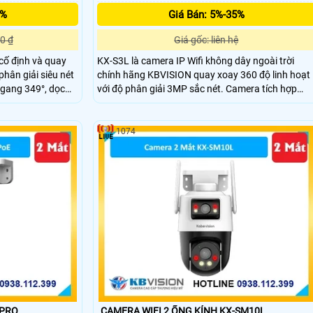
5%
Giá Bán: 5%-35%
0 ₫
Giá gốc: liên hệ
cố định và quay
KX-S3L là camera IP Wifi không dây ngoài trời
phân giải siêu nét
chính hãng KBVISION quay xoay 360 độ linh hoạt
ngang 349°, dọc
với độ phân giải 3MP sắc nét. Camera tích hợp
LED sáng ấm giúp
hồng ngoại 30m, công nghệ ánh sáng kép Full
Điều khiển trực
Color, đàm thoại 2 chiều và khe cắm thẻ nhớ lên
ew Plus.
đến 256GB. Ngoài ra, camera còn có khả năng
1074
phân biệt người và xe, tích hợp báo động thông
minh, đạt chuẩn IP66 chống nước, hoạt động bền
bỉ giá rẻ.
-PRO
CAMERA WIFI 2 ỐNG KÍNH KX-SM10L