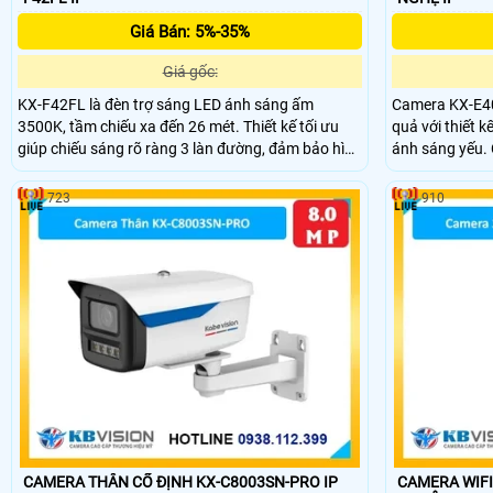
Giá Bán: 5%-35%
Giá gốc:
KX-F42FL là đèn trợ sáng LED ánh sáng ấm
Camera KX-E400
3500K, tầm chiếu xa đến 26 mét. Thiết kế tối ưu
quả với thiết k
giúp chiếu sáng rõ ràng 3 làn đường, đảm bảo hình
ánh sáng yếu. C
ảnh camera luôn rõ nét trong điều kiện ánh sáng
SD 512GB, độ p
yếu hoặc ban đêm.
30m vào ban đ
723
910
sáng DWDR 140d
sáng cực cao.
CAMERA THÂN CỐ ĐỊNH KX-C8003SN-PRO IP
CAMERA WIFI 