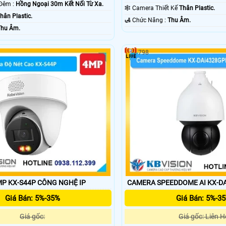
❈ Giám sát Ban Đêm :
Hồng Ngoại 30m Kết Nối Từ Xa.
🕸️ Camera Thiết Kế
Thân Plastic.
hân Plastic.
️🛃 Chức Năng :
Thu Âm.
Thu Âm.
798
CAMERA 4.0MP KX-S44P CÔNG NGHỆ IP
CAMERA SPEEDDOME AI KX-D
Giá Bán: 5%-35%
Giá Bán: 5%-3
Giá gốc:
Giá gốc: Liên H