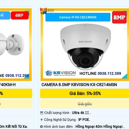
820
F40KM-H
CAMERA 8.0MP KBVISION KX-C8214MSN
'
5%
Giá Bán: 5%-35%
ệ
Giá gốc:
🦉 Chất lượng hình :
Ultra 4k 👍🏾 .
⚜️ Công Nghệ Sử Dụng :
IP POE.
0m Kết Nối Từ Xa.
❂ Hình ảnh ban đêm :
Hồng Ngoại 40m Hồng Ngoại