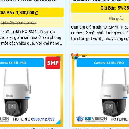
Giá Bán: 5%-3
Giá Bán: 1,800,000 ₫
Giá gốc:
Giá gốc: 2,500,000 ₫
Camera giám sát KX-SM4P-PRO 
h không dây KX-SM6L là sự lựa
camera 2 mắt chất lượng cao củ
cho việc giám sát nhà ở, văn phòng
trợ starlight với độ nhạy sáng cự
 một cách hiệu quả. Với khả năng
Led hỗ trợ ánh sáng tầm xa 30m,
nhìn cùng lúc, với mỗi ống kính
và xe SMD plus, phát hiện âm t
ình ảnh sắc nét, có thể điều khiển
1002