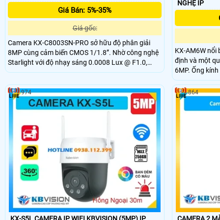
NGHỆ IP
Giá Bán: 5%-35%
Giá gốc:
Camera KX-C8003SN-PRO sở hữu độ phân giải
KX-AM6W nổi bậ
8MP cùng cảm biến CMOS 1/1.8”. Nhờ công nghệ
định và một qu
Starlight với độ nhạy sáng 0.0008 Lux @ F1.0,
6MP. Ống kính
camera cho hình ảnh rõ nét trong điều kiện ánh
dọc -5~90°, tí
sáng cực thấp, kết hợp WDR 120dB và LED ánh
cho hình ảnh r
sáng ấm hỗ trợ quan sát ban đêm hiệu quả đến
974
864
dàng qua ứng 
50m.
KX-S5L CAMERA IP WIFI KBVISION (5MP) IP
CAMERA 2 MẮT 