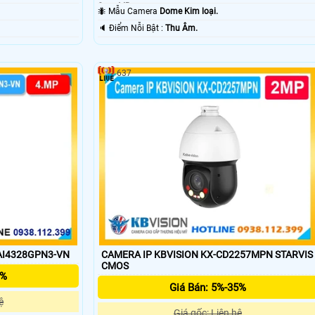
Smart IR.
🐜 Mẫu Camera
Dome Kim loại.
️🔈 Điểm Nỗi Bật :
Thu Âm.
637
AI4328GPN3-VN
CAMERA IP KBVISION KX-CD2257MPN STARVIS
CMOS
5%
Giá Bán: 5%-35%
ệ
Giá gốc: Liên hệ