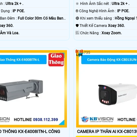
nh :
Ultra 2k + .
🔆 Hình Ảnh Sắc nét :
Ultra 2k + .
⚛️ Công Nghệ Sử Dụng :
IP POE.
®️ Công Nghệ Hình Ảnh :
IP POE.
💡 Khoảng Cách Ban Đêm :
Full Color 30m Có Màu Ban
🔴 Khi xem thiếu sáng :
Hồng Ngoại 
oay 360.
🛡 Thiết Kế Camera
Xoay 360.
 Âm Và Loa.
️🆑 Chức Năng :
Xoay Zoom.
735
THÔNG KX-E4008ITN-L CÔNG
CAMERA IP THÂN AI KX-C801