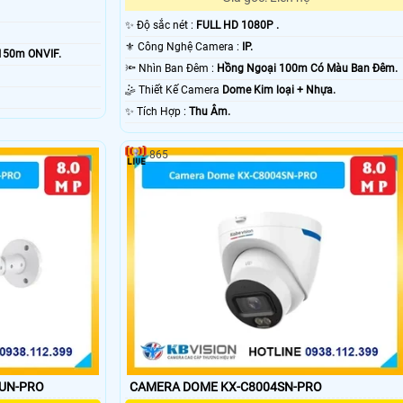
✨ Độ sắc nét :
FULL HD 1080P .
⚜️ Công Nghệ Camera :
IP.
150m ONVIF.
🔦 Nhìn Ban Đêm :
Hồng Ngoại 100m Có Màu Ban Ðêm.
🤹 Thiết Kế Camera
Dome Kim loại + Nhựa.
️✨ Tích Hợp :
Thu Âm.
865
3UN-PRO
CAMERA DOME KX-C8004SN-PRO