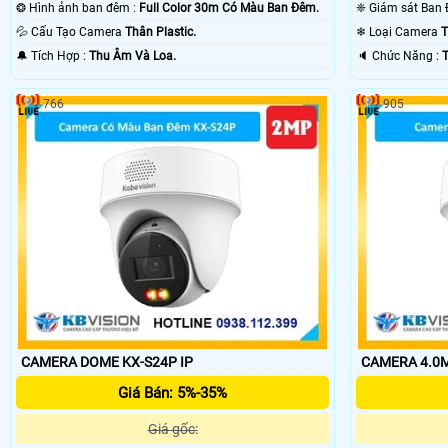
❂ Hình ảnh ban đêm :
Full Color 30m Có Màu Ban Ðêm.
💦 Cấu Tạo Camera
Thân Plastic.
❄ Loại Camera
T
️🔔 Tích Hợp :
Thu Âm Và Loa.
️🔈 Chức Năng :
766
905
CAMERA DOME KX-S24P IP
Giá Bán: 5%-35%
Giá gốc: