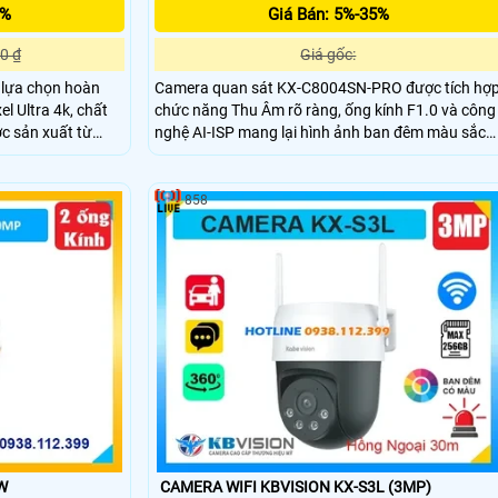
5%
Giá Bán: 5%-35%
0 ₫
Giá gốc:
lựa chọn hoàn
Camera quan sát KX-C8004SN-PRO được tích hợ
l Ultra 4k, chất
chức năng Thu Âm rõ ràng, ống kính F1.0 và công
c sản xuất từ
nghệ AI-ISP mang lại hình ảnh ban đêm màu sắc
báo cống trộm chủ
sống động. DWDR 120db và Chống Ngược Sáng
. Chức năng thu
giúp tăng cường độ sáng và chất lượng hình ảnh,
 và nói trong
cho phép xem rõ hơn dù ở đâu.
858
W
CAMERA WIFI KBVISION KX-S3L (3MP)