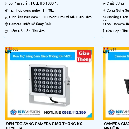
✨ Độ Phân giải :
FULL HD 1080P .
☀️ Chất lượng hì
🌠 Tích hợp công nghệ :
IP POE.
🌜 Hình ảnh ban đêm :
Full Color 30m Có Màu Ban Ðêm.
Ðêm.
🎼️ Camera Thiết Kế
Xoay 360.
↕️ Loại Camera
X
️ლ Điểm Nỗi Bật :
Thu Âm.
️🎙 Tích Hợp :
Thu
602
649
ĐÈN TRỢ SÁNG CAMERA GIAO THÔNG KX-
CAMERA GIAO 
F42FL IP
NGHỆ IP