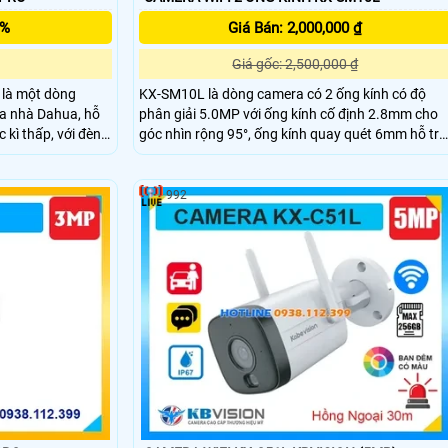
5%
Giá Bán: 2,000,000 ₫
Giá gốc: 2,500,000 ₫
là một dòng
KX-SM10L là dòng camera có 2 ống kính có độ
a nhà Dahua, hỗ
phân giải 5.0MP với ống kính cố định 2.8mm cho
c kì thấp, với đèn
góc nhìn rộng 95°, ống kính quay quét 6mm hỗ trợ
 phân biệt người
điều khiển từ xa, tích hợp micro và loa giúp đàm
hanh bất thường
thoại 2 chiều, trang bị đèn Led giúp nhìn có màu
vào ban đên.
992