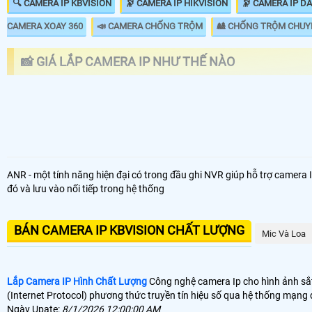
🔍 CAMERA IP KBVISION
🔭 CAMERA IP HIKVISION
🔭 CAMERA IP D
CAMERA XOAY 360
📣 CAMERA CHỐNG TRỘM
🎎 CHỐNG TRỘM CHUY
📸 GIÁ LẮP CAMERA IP NHƯ THẾ NÀO
LOẠI CAMERA IP
GIÁ 
🌐 Bộ Camera Ip Giá Rẻ Dahua
5.9
ANR - một tính năng hiện đại có trong đầu ghi NVR giúp hỗ trợ camera IP tự 
đó và lưu vào nối tiếp trong hệ thống
📶 Lắp 1 Camera Wifi Ip Ebitcam
1.3
🔗 Lắp Camera IP FULL Color
8.7
BÁN CAMERA IP KBVISION CHẤT LƯỢNG
Mic Và Loa
🔥 Bõ Camera Ip Có Micro
7.3
Lắp Camera IP Hình Chất Lượng
Công nghệ camera Ip cho hình ảnh sắt 
🎁 Camera Ip là dòng camera truyền hình ảnh thông qua mạng internet t
(Internet Protocol) phương thức truyền tín hiệu số qua hệ thống mạng
thường sử dụng
camera IP
với mục đích dễ dàng nâng cấp dễ dàng sửa
Ngày Upate:
8/1/2026 12:00:00 AM