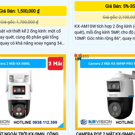
Giá Bán: 5%-3
Giá Bán: 1,500,000 ₫
Giá gốc: 2,100,00
Giá gốc: 1,700,000 ₫
KX-AM10W tích hợp 2 ống kính (
t với thiết kế 2 ống kính: một cố
quét), mỗi ống kính 5MP, cho độ 
ay quét, cùng độ phân giải tổng
10MP. Góc nhìn rộng 86°, quay 
 quay có khả năng xoay ngang 349°,
-5~90°, kết hợp hồng ngoại và 
ch hợp hồng ngoại và LED sáng ấm
ghi hình rõ nét cả ngày lẫn đêm. 
õ nét ngày đêm. Tất cả điều khiển dễ
tiếp dễ dàng qua ứng dụng KBVi
855
dụng KBView Plus.
NGOÀI TRỜI KX-SM6L CÔNG
CAMERA POE 2 MẮT KX-SM4P