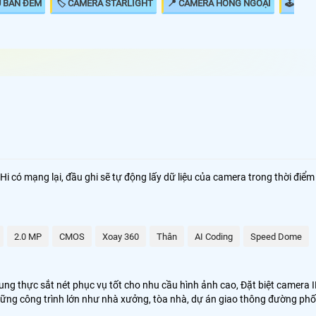
U BAN ĐÊM
🏷 CAMERA STARLIGHT
📍 CAMERA HỒNG NGOẠI
🕹
Ip FuLL HD 1080P có chất lượng hình ảnh sắt nét đáng
hất cho 1 bộ camera giá rẻ hình ảnh sắt nét. Với công
a Ip hình ảnh sáng đẹp giám sát qua mạng điện thoại
Hi có mạng lại, đầu ghi sẽ tự động lấy dữ liệu của camera trong thời điểm
nh ảnh của camera Ip sắt nét hơn đến 20% so với
analog và điều đặt biệt hơn khi thi công camera Ip thì
 đẹp hơn..
2.0 MP
CMOS
Xoay 360
Thân
AI Coding
Speed Dome
ng thực sắt nét phục vụ tốt cho nhu cầu hình ảnh cao, Đặt biệt camera 
uộc vào khoảng cách truyền tải tín hiệu. chính vì vây các dự án lớn
hững công trình lớn như nhà xưởng, tòa nhà, dự án giao thông đường phố