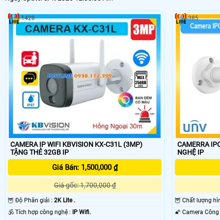
1428
385
CAMERA IP WIFI KBVISION KX-C31L (3MP)
CAMERRA IPC2
TẶNG THẺ 32GB IP
NGHỆ IP
Giá Bán: 1,500,000 ₫
Giá gốc: 1,700,000 ₫
🦉 Độ Phân giải :
2K Lite .
🦉 Chất lượng h
🕉️ Tích hợp công nghệ :
IP Wifi.