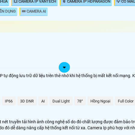
AHUA
💥 CAMERA IP VANTECH
📎 CAMERA IP HDPARAGON
💡 CÓ MÀ
ÊN DỤNG
💤 CAMERA AI
🖥 Camera 
LẮP CAMERA
để đầu tư n
00.000 VNĐ
Trọn Bộ Camera Ip
nghệ camer
động lưu trữ dữ liệu trên thẻ nhớ khi hệ thống bị mất kết nối mạng. K
ổ định. Hì
00.000 VNĐ
Lắp Camera Ip Wifi E3
camera HD 
sẽ gọn hơn
00,000 VNĐ
Lắp Camera Ip Có Màu Ban Đêm
IP66
3D DNR
AI
Dual Light
78°
Hồng Ngoại
Full Color
00.000 VNĐ
Lắp Camera IP Có Thu Âm
nét truyền tải hình ảnh công nghệ số do đó chất lượng được đảm bảo tru
heo cơ chế số học. do đó chất lượng hình ảnh của camera IP không phụ th
 do đó dễ dàng nâng cấp hệ thống kết nối từ xa. Camera Ip phù hợp với n
 chửa cho toàn bộ hệ thống . 💡