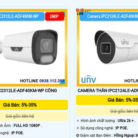
497
312LE-ADF40KM-WP CÔNG
CAMERA THÂN IPC2124LE-AD
Giá Bán: 5%-3
Giá Bán: 5%-35%
Giá gốc: liên h
Giá gốc: liên hệ
🔅 Hình ảnh chất lượng :
Ultra 2k + .
ình Ảnh :
FULL HD 1080P .
⚛️ Sử dụng công nghệ :
IP POE.
🌠 Camera Công nghệ :
IP POE.
❂ Giám sát Ban Đêm :
Hồng Ngoại 3