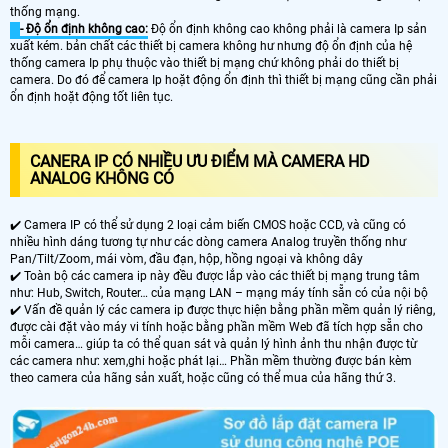
thống mạng.
- Độ ổn định không cao:
Độ ổn định không cao không phải là camera Ip sản
xuất kém. bản chất các thiết bị camera không hư nhưng độ ổn định của hệ
thống camera Ip phụ thuộc vào thiết bị mạng chứ không phải do thiết bị
camera. Do đó để camera Ip hoặt động ổn định thì thiết bị mạng cũng cần phải
ổn định hoặt động tốt liên tục.
CANERA IP CÓ NHIỀU ƯU ĐIỂM MÀ CAMERA HD
ANALOG KHÔNG CÓ
✔️ Camera IP có thể sử dụng 2 loại cảm biến CMOS hoặc CCD, và cũng có
nhiều hình dáng tương tự như các dòng camera Analog truyền thống như
Pan/Tilt/Zoom, mái vòm, đầu đạn, hộp, hồng ngoại và không dây
✔️ Toàn bộ các camera ip này đều được lắp vào các thiết bị mạng trung tâm
như: Hub, Switch, Router… của mạng LAN – mạng máy tính sẵn có của nội bộ
✔️ Vấn đề quản lý các camera ip được thực hiện bằng phần mềm quản lý riêng,
được cài đặt vào máy vi tính hoặc bằng phần mềm Web đã tích hợp sẵn cho
mỗi camera… giúp ta có thể quan sát và quản lý hình ảnh thu nhận được từ
các camera như: xem,ghi hoặc phát lại… Phần mềm thường được bán kèm
theo camera của hãng sản xuất, hoặc cũng có thể mua của hãng thứ 3.