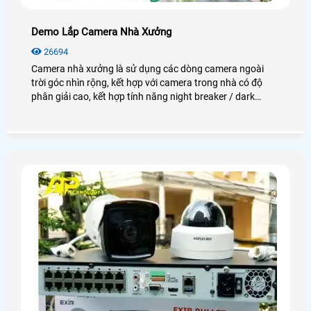
Demo Lắp Camera Nhà Xưởng
26694
Camera nhà xưởng là sử dụng các dòng camera ngoài
trời góc nhìn rộng, kết hợp với camera trong nhà có độ
phân giải cao, kết hợp tính năng night breaker / dark
fighter để quan sát thật rõ nét vào ban đêm. Giám sát khu
vực lối ra vào, khu vực soát vé xe máy. Giám sát khu vực
máy chấm công (quản lý ra vào). Giám sát toàn khu vực
trạm bảo vệ