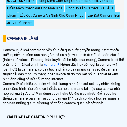
DS-2CE16D7T-IT3Z
Bảng Điểm Cảm Ứng Có Camera Check Var Bida
Phần Mềm Check Var Cho Môn Bida
Công Ty Lắp Camera Giá Rẻ Tại
Tphcm
Lắp Đặt Camera An Ninh Cho Quán Nhậu
Lắp Đặt Camera Trọn
Gói Giá Rẻ Tphcm
CAMERA IP LÀ GÌ
Camera Ip là loại camera truyền tín hiệu qua đường tryền mạng internet đến
thiết bị hiển thị hình ảnh bao gồm cả tín hiệu wifi. IP là từ viết tắt toàn cầu là
(Internet Protocol Phương thức truyền tải tín hiệu qua mạng), Camera Ip có thể
phân thành 2 loại chính là
camera IP
không dây hay còn gọi là camera wifi,
loại thứ 2 là camera Ip có dây tức là phải có dây mạng cắm vào để camera
truyền tải đến modum mạng hoặc switch từ đó mới kết nối qua thiết bị xem
hình ảnh cũng có kết nối mạng internet
Camera IP có nhiều ưu điểm và chất lượng hình ảnh sắt nét. tuy nhiên không
phải công trình nào cũng có thể lắp camera Ip mang lại hiệu quả cao và phù
hợp với giá trị đầu tư, Vận dụng vào những Ưu điểm và nhượt điểm của hệ
thống camera Ip bạn nên sử dụng camera IP 1 cách có khoa học sẽ mang lại
cho bạn những giá trị sử dụng hệ thống camera quan sát tốt nhất.
GIẢI PHÁP LẮP CAMERA IP PHÙ HỢP