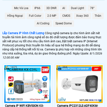
🌐 Bộ Camera Ip Giá Rẻ Dahua
Mic Và Loa
IP66
3D DNR
AI
Dual Light
78°
5.900.000 VNĐ
Trọn Bộ Camera Ip
Hồng Ngoại
Full Color
2.0 MP
CMOS
Xoay 360
Thân
📶 Lắp 1 Camera Wifi Ip Ebitcam
AI Coding
Speed Dome
1.300.000 VNĐ
Lắp Camera Ip Wifi E3
Lắp Camera IP Hình Chất Lượng
Công nghệ camera Ip cho hình ảnh sắt nét
🔗 Lắp Camera IP FULL Color
truyền tải hình ảnh công nghệ số do đó chất lượng được đảm bảo trung thực
sắt nét phục vụ tốt cho nhu cầu hình ảnh cao, Đặt biệt camera IP (Internet
8.700,000 VNĐ
Lắp Camera Ip Có Màu Ban Đêm
Protocol) phương thức truyền tín hiệu số qua hệ thống mạng do đó dễ dàng
nâng cấp hệ thống kết nối từ xa. Camera Ip phù hợp với những công trình lớn
như nhà xưởng, tòa nhà, dự án giao thông đường phố. Ngày Upate:
8/1/2026
🔥 Bõ Camera Ip Có Micro
12:00:00 AM
7.300.000 VNĐ
Lắp Camera IP Có Thu Âm
1425
384
🖥 Camera Ip FuLL HD 1080P có chất lượng hình ảnh sắt nét đáng để đầu
tư nhất cho 1 bộ camera giá rẻ hình ảnh sắt nét. Với công nghệ camera Ip
hình ảnh sáng đẹp giám sát qua mạng điện thoại ổ định. Hình ảnh của
camera Ip sắt nét hơn đến 20% so với camera HD analog và điều đặt biệt
hơn khi thi công camera Ip thì sẽ gọn hơn đẹp hơn..
🎁 Camera Ip là dòng camera truyền hình ảnh thông qua mạng internet theo cơ
chế số học. do đó chất lượng hình ảnh của camera IP không phụ thuộc vào
khoảng cách truyền tải tín hiệu. chính vì vây các dự án lớn thường sử dụng
Camera IP WIFI KBVISION KX-
Camerra IPC2312LE-ADF40KM-