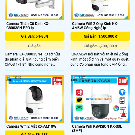
Camera Thân Cố Định KX-
Camera Wifi 2 Ống Kính KX-
C8003SN-PRO Ip
AM6W Công Nghệ Ip
Giá Bán: 5%-35%
Giá Bán: 1,500,000 ₫
Giá gốc:
Giá gốc: 1,700,000 ₫
Camera KX-C8003SN-PRO sở hữu
KX-AM6W nổi bật với thiết kế 2 ống
độ phân giải 8MP cùng cảm biến
kính: một cố định và một quay quét,
CMOS 1/1.8”. Nhờ công nghệ
cùng độ phân giải tổng 6MP. Ống
Starlight với độ nhạy sáng 0.0008
kính quay có khả năng xoay ngang
Lux @ F1.0, camera cho hình ảnh rõ
349°, dọc -5~90°, tích hợp hồng
1019
857
nét trong điều kiện ánh sáng cực
ngoại và LED sáng ấm cho hình ảnh
thấp, kết hợp WDR 120dB và LED
rõ nét ngày đêm. Tất cả điều khiển
ánh sáng ấm hỗ trợ quan sát ban
dễ dàng qua ứng dụng KBView Plus.
đêm hiệu quả đến 50m.
Camera Wifi 2 Mắt KX-AM10W
Camera Wifi KBVISION KX-S3L
(3MP)