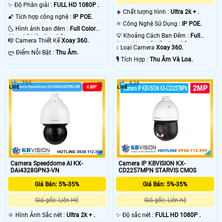
✨ Độ Phân giải :
FULL HD 1080P .
☀️ Chất lượng hình :
Ultra 2k + .
🌠 Tích hợp công nghệ :
IP POE.
⚛️ Công Nghệ Sử Dụng :
IP POE.
🌜 Hình ảnh ban đêm :
Full Color
💡 Khoảng Cách Ban Đêm :
Full
30m Có Màu Ban Ðêm.
🎼️ Camera Thiết Kế
Xoay 360.
Color 30m Có Màu Ban Ðêm.
↕️ Loại Camera
Xoay 360.
️ლ Điểm Nỗi Bật :
Thu Âm.
️🎙 Tích Hợp :
Thu Âm Và Loa.
795
636
Camera Speeddome AI KX-
Camera IP KBVISION KX-
DAi4328GPN3-VN
CD2257MPN STARVIS CMOS
Giá Bán: 5%-35%
Giá Bán: 5%-35%
Giá gốc: Liên Hệ
Giá gốc: Liên hệ
🔆 Hình Ảnh Sắc nét :
Ultra 2k + .
✨ Độ sắc nét :
FULL HD 1080P .