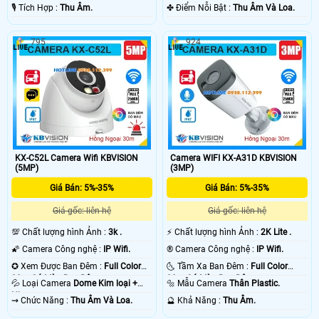
Nhựa.
Nhựa.
️🎙 Tích Hợp :
Thu Âm.
️✤ Điểm Nỗi Bật :
Thu Âm Và Loa.
795
924
KX-C52L Camera Wifi KBVISION
Camera WIFI KX-A31D KBVISION
(5MP)
(3MP)
Giá Bán: 5%-35%
Giá Bán: 5%-35%
Giá gốc: liên hệ
Giá gốc: liên hệ
💯 Chất lượng hình Ảnh :
3k .
️⚡ Chất lượng hình Ảnh :
2K Lite .
🌠 Camera Công nghệ :
IP Wifi.
®️ Camera Công nghệ :
IP Wifi.
✪ Xem Được Ban Đêm :
Full Color
🌜 Tầm Xa Ban Đêm :
Full Color
30m Có Màu Ban Ðêm.
30m Có Màu Ban Ðêm.
💦 Loại Camera
Dome Kim loại +
🔩 Mẫu Camera
Thân Plastic.
Nhựa.
️⇝ Chức Năng :
Thu Âm Và Loa.
️🔮 Khả Năng :
Thu Âm.