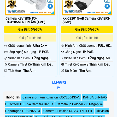
Camera KBVISION KX-
KX-C2201N-AB Camera KBVISION
CAi4205MSN Ghi Âm (4MP)
(2MP)
Giá Bán: 5%-35%
Giá Bán: 5%-35%
Giá gốc: liên hệ
Giá gốc: liên hệ
️👀 Chất lượng hình :
Ultra 2k + .
🔆 Hình Ành Chất Lượng :
FULL HD
1080P .
®️ Công Nghệ Sử Dụng :
IP POE.
⚒ Công Nghệ :
IP POE.
🌙 Video Ban Đêm :
Hồng Ngoại
⭐ Video Ban Đêm :
Hồng Ngoại 50m
60m Hồng Ngoại Smart IR.
Hồng Ngoại Smart IR.
💢 Camera Thiết Kế
Thân Kim loại.
🐉️ Thiết Kế Camera
Thân Kim loại.
️💮 Tích Hợp :
Thu Âm.
️⌘ Ưu Điểm :
Thu Âm.
1
2
3
4
5
6
7
8
⫸
Thông Tin:
Camera Ghi Âm Kbvision KX-C2004S5-A
DAHUA DH-HAC-
HFW2501TUP-Z-A Camera Dahua
Camera Ip Colorvu 2.0 Megapixel
Hdparagon HDS-2027L3
Camera Hikvision DS-2CE16H1T-IT
Hikvision