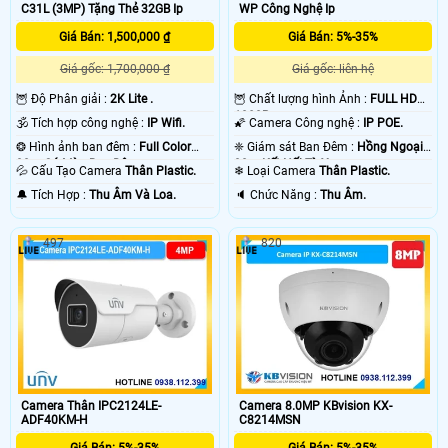
C31L (3MP) Tặng Thẻ 32GB Ip
WP Công Nghệ Ip
camera IP
với mục đích dễ dàng nâng cấp dễ dàng sửa chửa cho toàn bộ hệ
thống . 💡
Giá Bán: 1,500,000 ₫
Giá Bán: 5%-35%
Giá gốc: 1,700,000 ₫
Giá gốc: liên hệ
🦉 Độ Phân giải :
2K Lite .
🦉 Chất lượng hình Ảnh :
FULL HD
1080P .
🕉️ Tích hợp công nghệ :
IP Wifi.
🌠 Camera Công nghệ :
IP POE.
❂ Hình ảnh ban đêm :
Full Color
❈ Giám sát Ban Đêm :
Hồng Ngoại
30m Có Màu Ban Ðêm.
30m Kết Nối Từ Xa.
💦 Cấu Tạo Camera
Thân Plastic.
❄ Loại Camera
Thân Plastic.
️🔔 Tích Hợp :
Thu Âm Và Loa.
️🔈 Chức Năng :
Thu Âm.
497
820
'
Camera Thân IPC2124LE-
Camera 8.0MP KBvision KX-
ADF40KM-H
C8214MSN
Giá Bán: 5%-35%
Giá Bán: 5%-35%