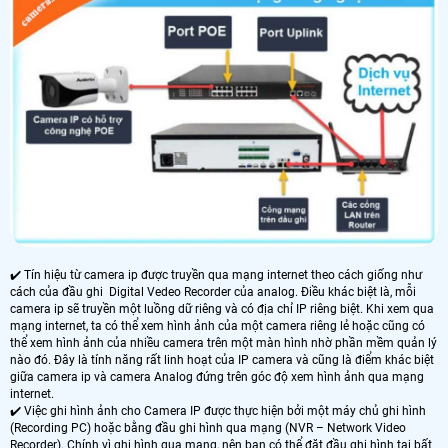
✔️ Tín hiệu từ camera ip được truyền qua mạng internet theo cách giống như
cách của đầu ghi Digital Vedeo Recorder của analog. Điều khác biệt là, mỗi
camera ip sẽ truyền một luồng dữ riêng và có địa chỉ IP riêng biệt. Khi xem qua
mạng internet, ta có thể xem hình ảnh của một camera riêng lẻ hoặc cũng có
thể xem hình ảnh của nhiều camera trên một màn hình nhờ phần mềm quản lý
nào đó. Đây là tính năng rất linh hoạt của IP camera và cũng là điểm khác biệt
giữa camera ip và camera Analog đứng trên góc độ xem hình ảnh qua mạng
internet.
✔️ Việc ghi hình ảnh cho Camera IP được thực hiện bởi một máy chủ ghi hình
(Recording PC) hoặc bằng đầu ghi hình qua mạng (NVR – Network Video
Recorder). Chính vì ghi hình qua mạng, nên bạn có thể đặt đầu ghi hình tại bất