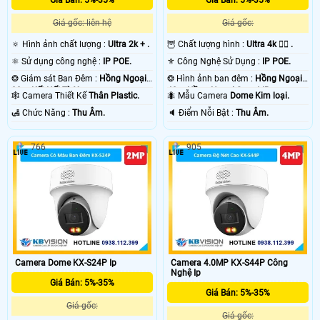
Giá gốc: liên hệ
Giá gốc:
🔅 Hình ảnh chất lượng :
Ultra 2k + .
🦉 Chất lượng hình :
Ultra 4k 👍🏾 .
⚛️ Sử dụng công nghệ :
IP POE.
⚜️ Công Nghệ Sử Dụng :
IP POE.
❂ Giám sát Ban Đêm :
Hồng Ngoại
❂ Hình ảnh ban đêm :
Hồng Ngoại
30m Kết Nối Từ Xa.
40m Hồng Ngoại Smart IR.
🕸️ Camera Thiết Kế
Thân Plastic.
🐜 Mẫu Camera
Dome Kim loại.
️🛃 Chức Năng :
Thu Âm.
️🔈 Điểm Nỗi Bật :
Thu Âm.
766
905
Camera Dome KX-S24P Ip
Camera 4.0MP KX-S44P Công
Nghệ Ip
Giá Bán: 5%-35%
Giá Bán: 5%-35%
Giá gốc:
Giá gốc: