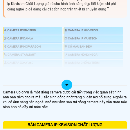
Ip Kbvision Chất Lượng giá rẻ cho hình ành sáng đẹp tiết kiệm chi phí
công nghệ ip dễ dàng cài đặt tích hợp trên thiết bị chuyên dụng
🔍 CAMERA IP KBVISION
🔭 CAMERA IP HIKVISION
🔭 CAMERA IP DAHUA
💥 CAMERA IP VANTECH
📎 CAMERA IP HDPARAGON
💡 CÓ MÀU BAN ĐÊM
🏷 CAMERA STARLIGHT
📍 CAMERA HỒNG NGOẠI
🕹 CAMERA XOAY 360
📣 CAMERA CHỐNG TRỘM
🎎 CHỐNG TRỘM CHUYÊN DỤNG
💤 CAMERA AI
📸 GIÁ LẮP CAMERA IP NHƯ THẾ NÀO
Camera ColorVu là một dòng camera được cải tiến trong việc quan sát hình
ảnh ban đêm cho ra màu sắc sinh động nhờ trang bị đèn led bổ sung. Ngoài ra
khi có ánh sáng bên ngoài nhỏ như ánh sao thì dòng camera này vẫn đảm bảo
hình ảnh có đầy đủ màu sắc.
LOẠI CAMERA IP
GIÁ LẮP CAMERA
BÁN CAMERA IP KBVISION CHẤT LƯỢNG