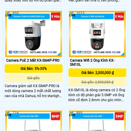
quay xoay 360 độ với độ phân giải
việc giám sát nhà ở, văn phòng
5MP sắc nét. Camera trang bị hồng
hoặc cửa hàng một cách hiệu quả.
ngoại 30m, ánh sáng kép full color,
Với khả năng giám sát 2 góc nhìn
855
1073
đàm thoại hai chiều, khe cắm thẻ
cùng lúc, với mỗi ống kính 3.0MP
nhớ lên đến 256GB và khả năng
cho ra hình ảnh sắc nét, có thể điều
phân biệt người – xe thông minh.
khiển trên điện thoại
Với chuẩn chống nước IP66 và tính
năng cảnh báo tích hợp, KX-S5L là
lựa chọn giá rẻ hiệu quả giám sát
an ninh ngoài trời.
Camera PoE 2 Mắt KX-SM4P-PRO
Camera Wifi 2 Ống Kính KX-
SM10L
Giá Bán: 5%-35%
Giá Bán: 2,000,000 ₫
Giá gốc:
Giá gốc: 2,500,000 ₫
Camera giám sát KX-SM4P-PRO là
KX-SM10L là dòng camera có 2 ống
một dòng camera 2 mắt chất lượng
kính có độ phân giải 5.0MP với ống
cao của nhà Dahua, hỗ trợ starlight
kính cố định 2.8mm cho góc nhìn
với độ nhạy sáng cực kì thấp, với
rộng 95°, ống kính quay quét 6mm
đèn Led hỗ trợ ánh sáng tầm xa
hỗ trợ điều khiển từ xa, tích hợp
30m, phân biệt người và xe SMD
716
895
micro và loa giúp đàm thoại 2 chiều,
plus, phát hiện âm thanh bất
trang bị đèn Led giúp nhìn có màu
thường
vào ban đên.