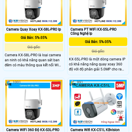
Camera Quay Xoay KX-S8L-PRO Ip
Camera PT WIFi KX-S5L-PRO
Công Nghệ Ip
Giá Bán: 5%-35%
Giá Bán: 5%-35%
Giá gốc:
Giá gốc:
Camera KX-S8L-PRO là loại camera
KX-S5L-PRO là một dòng camera IP
an ninh có khả năng quan sát ban
có khả năng năng quay xoay 360
đêm có màu thông qua kết nối Wifi.
độ với độ phân giải 5.0MP cho ra
Hình ảnh sắc nét, chất lượng với
hình ảnh 3K siêu nét, Với độ nhạy
công nghệ Có Màu Ban Ðêm Luôn.
sáng cực thấp 0.0005 Lux, khả năng
Khả năng chống ngược sáng DWDR
1001
991
chống ngược sáng WDR 120dB
120db, lắp đặt trong nhà hiệu quả
hơn. Sử dụng chip xử lý hình ảnh
cảm biến CMOS giúp tái tạo hình
ảnh sinh động.
Camera WIFi 360 Độ KX-S3L-PRO
Camera Wifi KX-C51L KBvision