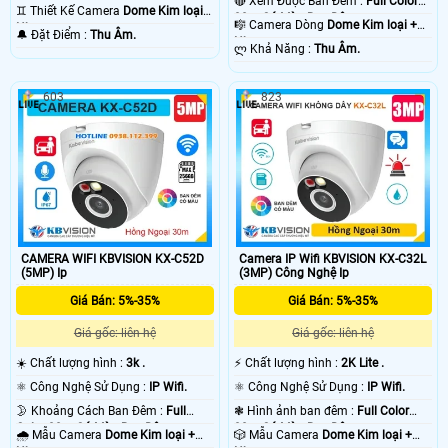
🔴 Xem Được Ban Đêm :
Full Color
30m Có Màu Ban Ðêm.
♊ Thiết Kế Camera
Dome Kim loại +
30m Có Màu Ban Ðêm.
🎼️ Camera Dòng
Dome Kim loại +
Nhựa.
️🔔 Đặt Điểm :
Thu Âm.
Nhựa.
️ლ Khả Năng :
Thu Âm.
603
823
CAMERA WIFI KBVISION KX-C52D
Camera IP Wifi KBVISION KX-C32L
(5MP) Ip
(3MP) Công Nghệ Ip
Giá Bán: 5%-35%
Giá Bán: 5%-35%
Giá gốc: liên hệ
Giá gốc: liên hệ
☀️ Chất lượng hình :
3k .
️⚡ Chất lượng hình :
2K Lite .
⚛️ Công Nghệ Sử Dụng :
IP Wifi.
⚛️ Công Nghệ Sử Dụng :
IP Wifi.
🌛 Khoảng Cách Ban Đêm :
Full
❃ Hình ảnh ban đêm :
Full Color
Color 30m Có Màu Ban Ðêm.
30m Có Màu Ban Ðêm.
🌧️ Mẫu Camera
Dome Kim loại +
🎲 Mẫu Camera
Dome Kim loại +