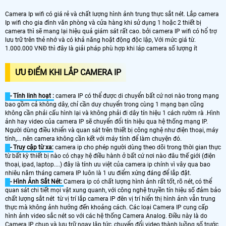
Camera Ip wifi có giá rẻ và chất lượng hình ảnh trung thực sắt nét. Lắp camera
Ip wifi cho gia đình văn phòng và cửa hàng khi sử dụng 1 hoặc 2 thiết bị
camera thì sẽ mang lại hiệu quả giám sát rất cao. bởi camera IP wifi có hổ trợ
lưu trữ trên thẻ nhớ và có khả năng hoặt động độc lập, Với mức giá từ.
1.000.000 VNĐ thì đây là giải pháp phù hợp khi láp camera số lượng ít
ƯU ĐIỂM KHI LẮP CAMERA IP
- Tính linh hoạt :
camera IP có thể được di chuyển bất cứ nơi nào trong mạng
bao gồm cả không dây, chỉ cần duy chuyển trong cùng 1 mạng bạn cũng
không cần phải cấu hình lại và không phải đi dây tín hiệu 1 cách rườm rà .Hình
ảnh hay video của camera IP sẽ chuyển đổi tín hiệu qua hệ thống mạng IP.
Người dùng điều khiển và quan sát trên thiết bị công nghệ như điện thoại, máy
tính,... nên camera không cần kết với máy tính để làm chuyện đó.
- Truy cập từ xa:
camera ip cho phép người dùng theo dõi trong thời gian thực
từ bất kỳ thiết bị nào có chạy hệ điều hành ở bất cứ nơi nào đâu thế giới (điện
thoại, ipad, laptop....) đây là tính ưu việt của camera ip chính vì vây qua bao
nhiêu năm tháng camera IP luôn là 1 ưu điểm xứng đáng để lắp đặt.
- Hình Ảnh Sắt Nét:
Camera ip có chất lượng hình ảnh rất tốt, rõ nét, có thể
quan sát chi tiết mọi vật xung quanh, với công nghệ truyền tín hiệu số đảm bảo
chất lượng sắt nét từ vị trí lắp camera IP đên vị trí hiển thị hình ảnh vẫn trung
thực mà không ảnh hưởng đến khoảng cách. Các loại Camera IP cung cấp
hình ảnh video sắc nét so với các hệ thống Camera Analog. Điều này là do
Camera IP chụp và lưu trữ ngay lập tức, chuyển đổi video thành luồng số trước