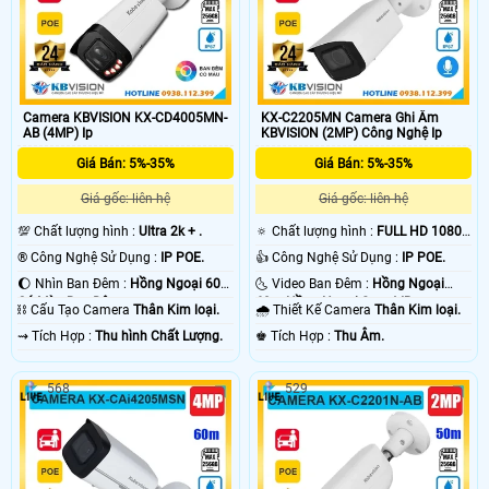
Camera KBVISION KX-CD4005MN-
KX-C2205MN Camera Ghi Âm
AB (4MP) Ip
KBVISION (2MP) Công Nghệ Ip
Giá Bán: 5%-35%
Giá Bán: 5%-35%
Giá gốc: liên hệ
Giá gốc: liên hệ
💯 Chất lượng hình :
Ultra 2k + .
🔅 Chất lượng hình :
FULL HD 1080P
.
®️ Công Nghệ Sử Dụng :
IP POE.
👍 Công Nghệ Sử Dụng :
IP POE.
🌔 Nhìn Ban Đêm :
Hồng Ngoại 60m
🌜 Video Ban Đêm :
Hồng Ngoại
Có Màu Ban Ðêm.
60m Hồng Ngoại Smart IR.
⛓ Cấu Tạo Camera
Thân Kim loại.
🌧️ Thiết Kế Camera
Thân Kim loại.
️⇝ Tích Hợp :
Thu hình Chất Lượng.
️♚ Tích Hợp :
Thu Âm.
568
529