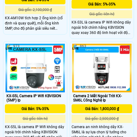
Giá Bán: 5%-35%
Giá Bán: 5%-35%
Giá gốc: 2,100,000 ₫
Giá gốc: liên hệ
KX-AM10W tích hợp 2 ống kính (cố
KX-S3L là camera IP Wifi không dây
định và quay quét), mỗi ống kính
ngoài trời chính hãng KBVISION
5MP, cho độ phân giải siêu nét
quay xoay 360 độ linh hoạt với độ
10MP. Góc nhìn rộng 86°, quay
phân giải 3MP sắc nét. Camera tích
ngang 349°, dọc -5~90°, kết hợp
hợp hồng ngoại 30m, công nghệ
hồng ngoại và LED sáng ấm giúp
973
863
ánh sáng kép Full Color, đàm thoại
ghi hình rõ nét cả ngày lẫn đêm.
2 chiều và khe cắm thẻ nhớ lên đến
Điều khiển trực tiếp dễ dàng qua
256GB. Ngoài ra, camera còn có khả
ứng dụng KBView Plus.
năng phân biệt người và xe, tích hợp
báo động thông minh, đạt chuẩn
IP66 chống nước, hoạt động bền bỉ
giá rẻ.
KX-S5L Camera IP Wifi KBVISION
Camera 2 Mắt Ngoài Trời KX-
(5MP) Ip
SM6L Công Nghệ Ip
Giá Bán: 5%-35%
Giá Bán: 1,800,000 ₫
Giá gốc: liên hệ
Giá gốc: 2,500,000 ₫
KX-S5L là camera IP Wifi không dây
Camera an ninh không dây KX-
ngoài trời chính hãng KBVISION
SM6L là sự lựa chọn lý tưởng cho