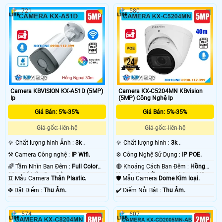
721
580
Camera KBVISION KX-A51D (5MP)
Camera KX-C5204MN KBvision
Ip
(5MP) Công Nghệ Ip
Giá Bán: 5%-35%
Giá Bán: 5%-35%
Giá gốc: liên hệ
Giá gốc: liên hệ
🔆 Chất lượng hình Ảnh :
3k .
🔆 Chất lượng hình :
3k .
⚒ Camera Công nghệ :
IP Wifi.
⚙ Công Nghệ Sử Dụng :
IP POE.
🌈 Tầm Nhìn Ban Đêm :
Full Color
🔴 Khoảng Cách Ban Đêm :
Hồng
30m Có Màu Ban Ðêm.
Ngoại 40m Hồng Ngoại Smart IR.
♊ Mẫu Camera
Thân Plastic.
🛡 Mẫu Camera
Dome Kim loại.
️✤ Đặt Điểm :
Thu Âm.
️✔️ Điểm Nỗi Bật :
Thu Âm.
574
607