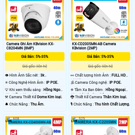
Camera Ghi Âm KBvision KX-
KX-CD2005MN-AB Camera
C8204MN (8MP)
KBvision (2MP)
Giá Bán: 5%-35%
Giá Bán: 5%-35%
Giá gốc: liên hệ
Giá gốc: liên hệ
👁 Hình Ảnh Sắc nét :
3k .
️👀 Chất lượng hình Ảnh :
FULL HD
1080P .
✳️ Công Nghệ Hình Ảnh :
IP POE.
🕉️ Camera Công nghệ :
IP POE.
💡 Khi xem thiếu sáng :
Hồng Ngoại
❈ Tầm Xa Ban Đêm :
Hồng Ngoại
40m Hồng Ngoại Smart IR.
60m Có Màu Ban Ðêm.
⚒ Camera Thiết Kế
Dome Kim loại.
🐉️ Thiết Kế Camera
Thân Kim loại.
️🔔 Chức Năng :
Thu Âm.
️🎙 Chức Năng :
Thu hình Chất Lượng.
608
525