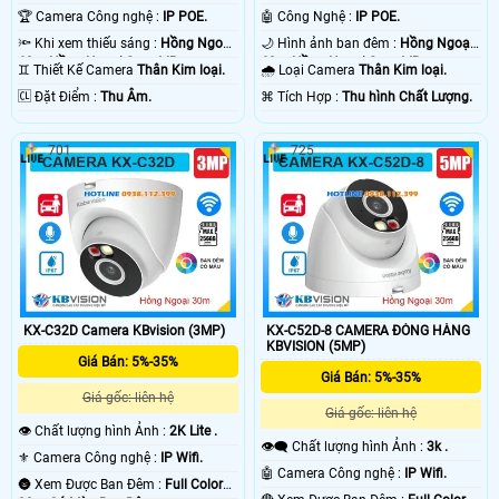
.
🏆 Camera Công nghệ :
IP POE.
🤖️ Công Nghệ :
IP POE.
🔦 Khi xem thiếu sáng :
Hồng Ngoại
🌙 Hình ảnh ban đêm :
Hồng Ngoại
60m Hồng Ngoại Smart IR.
60m Hồng Ngoại Smart IR.
♊ Thiết Kế Camera
Thân Kim loại.
🌧️ Loại Camera
Thân Kim loại.
️🆑 Đặt Điểm :
Thu Âm.
️⌘ Tích Hợp :
Thu hình Chất Lượng.
701
725
KX-C32D Camera KBvision (3MP)
KX-C52D-8 CAMERA ĐÓNG HÀNG
KBVISION (5MP)
Giá Bán: 5%-35%
Giá Bán: 5%-35%
Giá gốc: liên hệ
Giá gốc: liên hệ
👁 Chất lượng hình Ảnh :
2K Lite .
👁️‍🗨 Chất lượng hình Ảnh :
3k .
⚜️ Camera Công nghệ :
IP Wifi.
🤖️ Camera Công nghệ :
IP Wifi.
🌚 Xem Được Ban Đêm :
Full Color