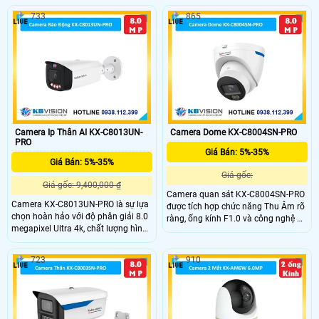
hình ảnh camera luôn rõ nét trong
nhớ Micro SD 512GB, độ phân giải
733
865
điều kiện ánh sáng yếu hoặc ban
4.0 MP và xem Full Color 30m vào
đêm.
ban đêm. Công nghệ IP, chống
ngược sáng DWDR 140db, và thân
kim loại với độ nhạy sáng cực cao.
Camera Ip Thân AI KX-C8013UN-
Camera Dome KX-C8004SN-PRO
PRO
Giá Bán: 5%-35%
Giá Bán: 5%-35%
Giá gốc:
Giá gốc: 9,400,000 ₫
Camera quan sát KX-C8004SN-PRO
Camera KX-C8013UN-PRO là sự lựa
được tích hợp chức năng Thu Âm rõ
chọn hoàn hảo với độ phân giải 8.0
ràng, ống kính F1.0 và công nghệ AI-
megapixel Ultra 4k, chất lượng hình
ISP mang lại hình ảnh ban đêm
ảnh cao. Camera được sản xuất từ
màu sắc sống động. DWDR 120db
chất liệu kim loại, hỗ trợ cảnh báo
và Chống Ngược Sáng giúp tăng
723
910
cống trộm chủ động. Với cảm biến
cường độ sáng và chất lượng hình
chuyển động. Chức năng thu âm và
ảnh, cho phép xem rõ hơn dù ở đâu.
loa trên camera giúp nghe và nói
trong phạm vi 3m.