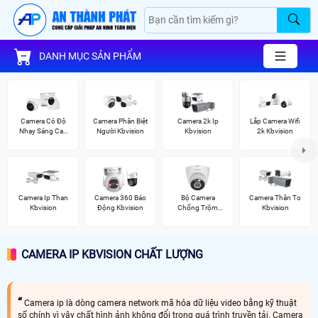
DANH MỤC SẢN PHẨM
Camera Có Độ
Camera Phân Biệt
Camera 2k Ip
Lắp Camera Wifi
Nhạy Sáng Cao
Người Kbvision
Kbvision
2k Kbvision
Kbvision
Camera Ip Than
Camera 360 Báo
Bộ Camera
Camera Thân To
Kbvision
Động Kbvision
Chống Trộm
Kbvision
Kbvision
CAMERA IP KBVISION CHẤT LƯỢNG
Camera ip là dòng camera network mã hóa dữ liệu video bằng kỹ thuật
số chính vì vây chất hình ảnh không đổi trong quá trình truyền tải. Camera