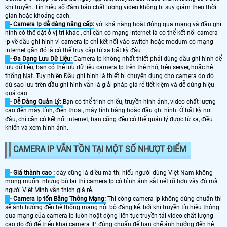
khi truyền. Tín hiệu số đảm bảo chất lượng video không bị suy giảm theo thời
gian hoặc khoảng cách.
- Camera Ip dễ dàng nâng cấp:
với khả năng hoăt động qua mạng và đầu ghi
hình có thể đặt ở vị trí khác , chỉ cần có mạng internet là có thể kết nối camera
ip về đầu ghi hình vì camera ip chỉ kết nối vào switch hoặc modum có mạng
internet gần đó là có thể truy cập từ xa bất kỳ đâu
- Đa Dạng Lưu Dữ Liệu:
Camera Ip không nhất thiết phải dùng đầu ghi hình để
lưu dữ liệu, bạn có thể lưu dữ liệu camera Ip trên thẻ nhớ, trện server, hoặc hệ
thống Nat. Tuy nhiên Đầu ghi hình là thiết bị chuyên dụng cho camera do đó
dù sao lưu trên đầu ghi hình vẫn là giải pháp giá rẻ tiết kiệm và dễ dùng hiệu
quả cao.
- Dễ Dàng Quản Lý:
Bạn có thể trình chiếu, truyền hình ảnh, video chất lượng
cao đến máy tính, điện thoại, máy tính bảng hoặc đầu ghi hình. Ở bất kỳ nơi
đâu, chỉ cần có kết nối internet, bạn cũng đều có thể quản lý được từ xa, điều
khiển và xem hình ảnh.
CAMERA IP VẪN TỒN TẠI MỘT SỐ NHƯỢT ĐIỂM
- Giá thành cao :
đây cũng là điều mà thị hiếu người dùng Việt Nam không
mong muốn. nhưng bù lại thì camera Ip có hình ảnh sắt nét rõ hơn vây đó mà
người Việt Mình vẫn thích giá rẻ.
- Camera Ip tốn Băng Thông Mạng:
Thi công camera Ip không đúng chuẩn thì
sẽ ảnh hưởng đến hệ thống mạng nội bộ đáng kể. bởi khi truyền tín hiệu thông
qua mạng của camera Ip luôn hoặt động liên tục truyền tải video chất lượng
cao do đó để triển khai camera IP đúng chuẩn để hạn chế ảnh hưởng đến hệ