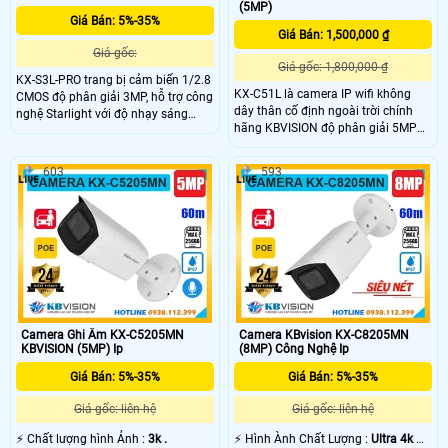
(5MP)
Giá Bán: 5%-35%
Giá Bán: 1,500,000 ₫
Giá gốc:
Giá gốc: 1,800,000 ₫
KX-S3L-PRO trang bị cảm biến 1/2.8
KX-C51L là camera IP wifi không
CMOS độ phân giải 3MP, hỗ trợ công
dây thân cố định ngoài trời chính
nghệ Starlight với độ nhạy sáng
hãng KBVISION độ phân giải 5MP
0.0005 lux @ F1.0, Kèm theo đấy
cho hình ảnh sắc nét. Camera tích
đượch trang bị đèn Led trợ sáng
hợp hồng ngoại 30m, ánh sáng kép
giúp nhìn có màu vào ban đêm với
603
593
full color, đàm thoại 2 chiều, khe
khoảng cách 30m.
cắm thẻ nhớ 256GB, phát hiện người
và xe, hỗ trợ báo động thông minh.
Với chuẩn chống nước IP67, KX-
C51L là lựa chọn camera giá rẻ
nhưng đầy đủ tính năng cho nhu
cầu an ninh ngoài trời.
Camera Ghi Âm KX-C5205MN
Camera KBvision KX-C8205MN
KBVISION (5MP) Ip
(8MP) Công Nghệ Ip
Giá Bán: 5%-35%
Giá Bán: 5%-35%
Giá gốc: liên hệ
Giá gốc: liên hệ
️⚡ Chất lượng hình Ảnh :
3k .
️⚡ Hình Ành Chất Lượng :
Ultra 4k 👍🏾