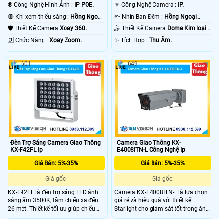
®️ Công Nghệ Hình Ảnh :
IP POE.
⚜️ Công Nghệ Camera :
IP.
🔴 Khi xem thiếu sáng :
Hồng Ngoại
🔦 Nhìn Ban Đêm :
Hồng Ngoại
150m ONVIF.
100m Có Màu Ban Ðêm.
🛡 Thiết Kế Camera
Xoay 360.
🤹 Thiết Kế Camera
Dome Kim loại
+ Nhựa.
️🆑 Chức Năng :
Xoay Zoom.
️✨ Tích Hợp :
Thu Âm.
601
649
Đèn Trợ Sáng Camera Giao Thông
Camera Giao Thông KX-
KX-F42FL Ip
E4008ITN-L Công Nghệ Ip
Giá Bán: 5%-35%
Giá Bán: 5%-35%
Giá gốc:
Giá gốc:
KX-F42FL là đèn trợ sáng LED ánh
Camera KX-E4008ITN-L là lựa chọn
sáng ấm 3500K, tầm chiếu xa đến
giá rẻ và hiệu quả với thiết kế
26 mét. Thiết kế tối ưu giúp chiếu
Starlight cho giám sát tốt trong ánh
sáng rõ ràng 3 làn đường, đảm bảo
sáng yếu. Có cấu hình IP, hỗ trợ thẻ