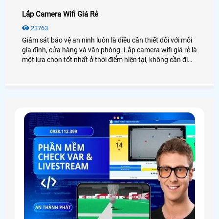
Lắp Camera Wifi Giá Rẻ
23763
Giám sát bảo vệ an ninh luôn là điều cần thiết đối với mỗi
gia đình, cửa hàng và văn phòng. Lắp camera wifi giá rẻ là
một lựa chọn tốt nhất ở thời điểm hiện tại, không cần đi
dây phức tạp, hình ảnh rõ nét, xem từ xa 24/7 trên điện
thoại. Cùng An Thành Phát xem qua phần nội dung bên
dưới sẽ giúp bạn có được quyết định chọn camera wifi giá
rẻ phù hợp nhu cầu và tiết kiệm chi phí