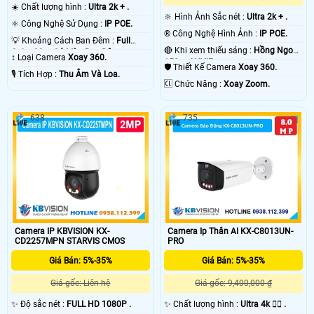
☀️ Chất lượng hình :
Ultra 2k + .
🔆 Hình Ảnh Sắc nét :
Ultra 2k + .
⚛️ Công Nghệ Sử Dụng :
IP POE.
®️ Công Nghệ Hình Ảnh :
IP POE.
💡 Khoảng Cách Ban Đêm :
Full
🔴 Khi xem thiếu sáng :
Hồng Ngoại
Color 30m Có Màu Ban Ðêm.
↕️ Loại Camera
Xoay 360.
150m ONVIF.
🛡 Thiết Kế Camera
Xoay 360.
️🎙 Tích Hợp :
Thu Âm Và Loa.
️🆑 Chức Năng :
Xoay Zoom.
638
735
Camera IP KBVISION KX-
Camera Ip Thân AI KX-C8013UN-
CD2257MPN STARVIS CMOS
PRO
Giá Bán: 5%-35%
Giá Bán: 5%-35%
Giá gốc: Liên hệ
Giá gốc: 9,400,000 ₫
✨ Độ sắc nét :
FULL HD 1080P .
✨ Chất lượng hình :
Ultra 4k 👍🏾 .