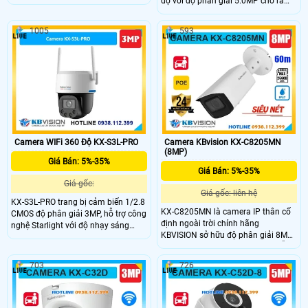
độ với độ phân giải 5.0MP cho ra
Hình ảnh sắc nét, chất lượng với
hình ảnh 3K siêu nét, Với độ nhạy
công nghệ Có Màu Ban Ðêm Luôn.
sáng cực thấp 0.0005 Lux, khả năng
Khả năng chống ngược sáng DWDR
1005
593
chống ngược sáng WDR 120dB
120db, lắp đặt trong nhà hiệu quả
hơn. Sử dụng chip xử lý hình ảnh
cảm biến CMOS giúp tái tạo hình
ảnh sinh động.
Camera WIFi 360 Độ KX-S3L-PRO
Camera KBvision KX-C8205MN
(8MP)
Giá Bán: 5%-35%
Giá Bán: 5%-35%
Giá gốc:
Giá gốc: liên hệ
KX-S3L-PRO trang bị cảm biến 1/2.8
KX-C8205MN là camera IP thân cố
CMOS độ phân giải 3MP, hỗ trợ công
định ngoài trời chính hãng
nghệ Starlight với độ nhạy sáng
KBVISION sở hữu độ phân giải 8MP
0.0005 lux @ F1.0, Kèm theo đấy
cho hình ảnh siêu nét. Camera hỗ
đượch trang bị đèn Led trợ sáng
trợ hồng ngoại ban đêm lên đến
giúp nhìn có màu vào ban đêm với
703
726
60m, có khe cắm thẻ nhớ tối đa
khoảng cách 30m.
256GB, tính năng phân biệt người và
xe, cấp nguồn qua POE. Với thiết kế
vỏ kim loại chắc chắn đạt chuẩn