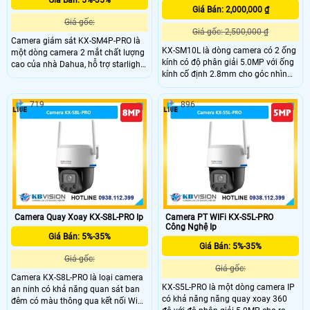
Giá Bán: 5%-35%
Giá Bán: 2,000,000 ₫
Giá gốc:
Giá gốc: 2,500,000 ₫
Camera giám sát KX-SM4P-PRO là
KX-SM10L là dòng camera có 2 ống
một dòng camera 2 mắt chất lượng
kính có độ phân giải 5.0MP với ống
cao của nhà Dahua, hỗ trợ starlight
kính cố định 2.8mm cho góc nhìn
với độ nhạy sáng cực kì thấp, với
rộng 95°, ống kính quay quét 6mm
đèn Led hỗ trợ ánh sáng tầm xa
hỗ trợ điều khiển từ xa, tích hợp
30m, phân biệt người và xe SMD
719
896
micro và loa giúp đàm thoại 2 chiều,
plus, phát hiện âm thanh bất
trang bị đèn Led giúp nhìn có màu
thường
vào ban đên.
Camera Quay Xoay KX-S8L-PRO Ip
Camera PT WIFi KX-S5L-PRO
Công Nghệ Ip
Giá Bán: 5%-35%
Giá Bán: 5%-35%
Giá gốc:
Giá gốc:
Camera KX-S8L-PRO là loại camera
KX-S5L-PRO là một dòng camera IP
an ninh có khả năng quan sát ban
có khả năng năng quay xoay 360
đêm có màu thông qua kết nối Wifi.