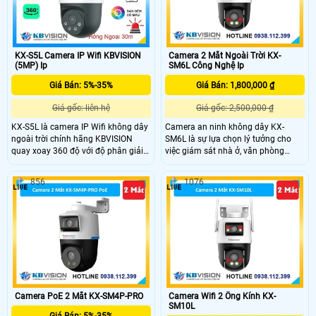
IP66 chống nước, hoạt động bền bỉ
giá rẻ.
KX-S5L Camera IP Wifi KBVISION
Camera 2 Mắt Ngoài Trời KX-
(5MP) Ip
SM6L Công Nghệ Ip
Giá Bán: 5%-35%
Giá Bán: 1,800,000 ₫
Giá gốc: liên hệ
Giá gốc: 2,500,000 ₫
KX-S5L là camera IP Wifi không dây
Camera an ninh không dây KX-
ngoài trời chính hãng KBVISION
SM6L là sự lựa chọn lý tưởng cho
quay xoay 360 độ với độ phân giải
việc giám sát nhà ở, văn phòng
5MP sắc nét. Camera trang bị hồng
hoặc cửa hàng một cách hiệu quả.
ngoại 30m, ánh sáng kép full color,
Với khả năng giám sát 2 góc nhìn
856
1076
đàm thoại hai chiều, khe cắm thẻ
cùng lúc, với mỗi ống kính 3.0MP
nhớ lên đến 256GB và khả năng
cho ra hình ảnh sắc nét, có thể điều
phân biệt người – xe thông minh.
khiển trên điện thoại
Với chuẩn chống nước IP66 và tính
năng cảnh báo tích hợp, KX-S5L là
lựa chọn giá rẻ hiệu quả giám sát
an ninh ngoài trời.
Camera PoE 2 Mắt KX-SM4P-PRO
Camera Wifi 2 Ống Kính KX-
SM10L