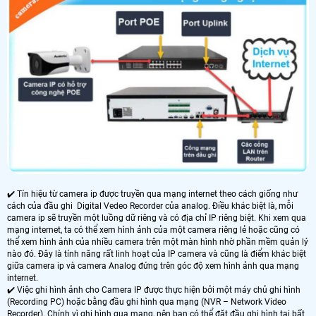
✔️ Tín hiệu từ camera ip được truyền qua mạng internet theo cách giống như
cách của đầu ghi Digital Vedeo Recorder của analog. Điều khác biệt là, mỗi
camera ip sẽ truyền một luồng dữ riêng và có địa chỉ IP riêng biệt. Khi xem qua
mạng internet, ta có thể xem hình ảnh của một camera riêng lẻ hoặc cũng có
thể xem hình ảnh của nhiều camera trên một màn hình nhờ phần mềm quản lý
nào đó. Đây là tính năng rất linh hoạt của IP camera và cũng là điểm khác biệt
giữa camera ip và camera Analog đứng trên góc độ xem hình ảnh qua mạng
internet.
✔️ Việc ghi hình ảnh cho Camera IP được thực hiện bởi một máy chủ ghi hình
(Recording PC) hoặc bằng đầu ghi hình qua mạng (NVR – Network Video
Recorder). Chính vì ghi hình qua mạng, nên bạn có thể đặt đầu ghi hình tại bất