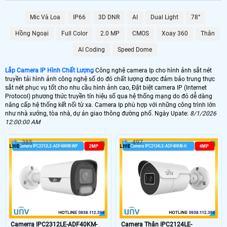
🌐 Bộ Camera Ip Giá Rẻ Dahua
Mic Và Loa
IP66
3D DNR
AI
Dual Light
78°
5.900.000 VNĐ
Trọn Bộ Camera Ip
Hồng Ngoại
Full Color
2.0 MP
CMOS
Xoay 360
Thân
📶 Lắp 1 Camera Wifi Ip Ebitcam
AI Coding
Speed Dome
1.300.000 VNĐ
Lắp Camera Ip Wifi E3
Lắp Camera IP Hình Chất Lượng
Công nghệ camera Ip cho hình ảnh sắt nét
🔗 Lắp Camera IP FULL Color
truyền tải hình ảnh công nghệ số do đó chất lượng được đảm bảo trung thực
sắt nét phục vụ tốt cho nhu cầu hình ảnh cao, Đặt biệt camera IP (Internet
8.700,000 VNĐ
Lắp Camera Ip Có Màu Ban Đêm
Protocol) phương thức truyền tín hiệu số qua hệ thống mạng do đó dễ dàng
nâng cấp hệ thống kết nối từ xa. Camera Ip phù hợp với những công trình lớn
như nhà xưởng, tòa nhà, dự án giao thông đường phố. Ngày Upate:
8/1/2026
🔥 Bõ Camera Ip Có Micro
12:00:00 AM
7.300.000 VNĐ
Lắp Camera IP Có Thu Âm
385
497
🖥 Camera Ip FuLL HD 1080P có chất lượng hình ảnh sắt nét đáng để đầu
tư nhất cho 1 bộ camera giá rẻ hình ảnh sắt nét. Với công nghệ camera Ip
hình ảnh sáng đẹp giám sát qua mạng điện thoại ổ định. Hình ảnh của
camera Ip sắt nét hơn đến 20% so với camera HD analog và điều đặt biệt
hơn khi thi công camera Ip thì sẽ gọn hơn đẹp hơn..
🎁 Camera Ip là dòng camera truyền hình ảnh thông qua mạng internet theo cơ
chế số học. do đó chất lượng hình ảnh của camera IP không phụ thuộc vào
khoảng cách truyền tải tín hiệu. chính vì vây các dự án lớn thường sử dụng
Camerra IPC2312LE-ADF40KM-
Camera Thân IPC2124LE-