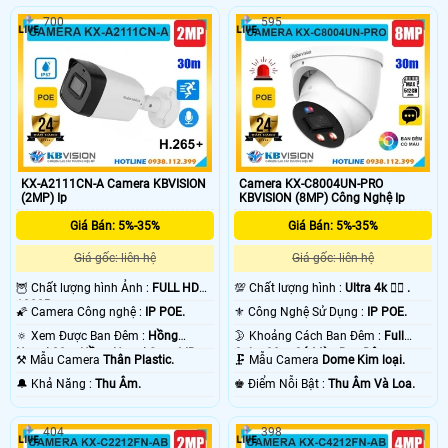
700
595
KX-A2111CN-A Camera KBVISION
Camera KX-C8004UN-PRO
(2MP) Ip
KBVISION (8MP) Công Nghệ Ip
Giá Bán: 5%-35%
Giá Bán: 5%-35%
Giá gốc: liên hệ
Giá gốc: liên hệ
🦉 Chất lượng hình Ảnh :
FULL HD
💯 Chất lượng hình :
Ultra 4k 👍🏾 .
1080P .
🌠 Camera Công nghệ :
IP POE.
⚜️ Công Nghệ Sử Dụng :
IP POE.
🔅 Xem Được Ban Đêm :
Hồng
🌛 Khoảng Cách Ban Đêm :
Full
Ngoại 30m Hồng Ngoại Smart IR.
Color 30m Có Màu Ban Ðêm.
⚒ Mẫu Camera
Thân Plastic.
🗜️ Mẫu Camera
Dome Kim loại.
️🔔 Khả Năng :
Thu Âm.
️♚ Điểm Nỗi Bật :
Thu Âm Và Loa.
404
398