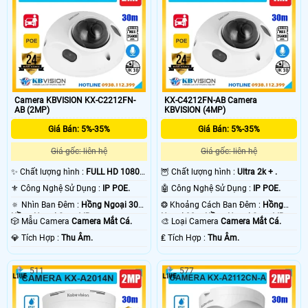
Camera KBVISION KX-C2212FN-
KX-C4212FN-AB Camera
AB (2MP)
KBVISION (4MP)
Giá Bán: 5%-35%
Giá Bán: 5%-35%
Giá gốc: liên hệ
Giá gốc: liên hệ
✨ Chất lượng hình :
FULL HD 1080P
🦉 Chất lượng hình :
Ultra 2k + .
.
⚜️ Công Nghệ Sử Dụng :
IP POE.
🤖️ Công Nghệ Sử Dụng :
IP POE.
🔅 Nhìn Ban Đêm :
Hồng Ngoại 30m
❂ Khoảng Cách Ban Đêm :
Hồng
Hồng Ngoại Smart IR.
Ngoại 30m Hồng Ngoại Smart IR.
🎲 Mẫu Camera
Camera Mắt Cá.
🎨 Loại Camera
Camera Mắt Cá.
️💎 Tích Hợp :
Thu Âm.
️₤ Tích Hợp :
Thu Âm.
511
577