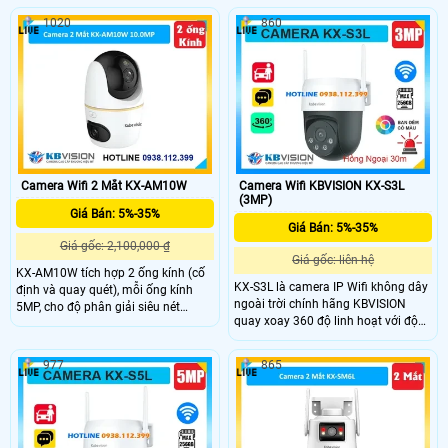
Lux @ F1.0, camera cho hình ảnh rõ
349°, dọc -5~90°, tích hợp hồng
1020
860
nét trong điều kiện ánh sáng cực
ngoại và LED sáng ấm cho hình ảnh
thấp, kết hợp WDR 120dB và LED
rõ nét ngày đêm. Tất cả điều khiển
ánh sáng ấm hỗ trợ quan sát ban
dễ dàng qua ứng dụng KBView Plus.
đêm hiệu quả đến 50m.
Camera Wifi 2 Mắt KX-AM10W
Camera Wifi KBVISION KX-S3L
(3MP)
Giá Bán: 5%-35%
Giá Bán: 5%-35%
Giá gốc: 2,100,000 ₫
Giá gốc: liên hệ
KX-AM10W tích hợp 2 ống kính (cố
KX-S3L là camera IP Wifi không dây
định và quay quét), mỗi ống kính
ngoài trời chính hãng KBVISION
5MP, cho độ phân giải siêu nét
quay xoay 360 độ linh hoạt với độ
10MP. Góc nhìn rộng 86°, quay
phân giải 3MP sắc nét. Camera tích
ngang 349°, dọc -5~90°, kết hợp
hợp hồng ngoại 30m, công nghệ
hồng ngoại và LED sáng ấm giúp
977
865
ánh sáng kép Full Color, đàm thoại
ghi hình rõ nét cả ngày lẫn đêm.
2 chiều và khe cắm thẻ nhớ lên đến
Điều khiển trực tiếp dễ dàng qua
256GB. Ngoài ra, camera còn có khả
ứng dụng KBView Plus.
năng phân biệt người và xe, tích hợp
báo động thông minh, đạt chuẩn