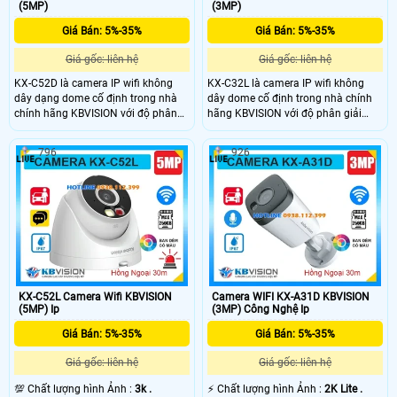
(5MP)
(3MP)
Giá Bán: 5%-35%
Giá Bán: 5%-35%
Giá gốc: liên hệ
Giá gốc: liên hệ
KX-C52D là camera IP wifi không
KX-C32L là camera IP wifi không
dây dạng dome cố định trong nhà
dây dome cố định trong nhà chính
chính hãng KBVISION với độ phân
hãng KBVISION với độ phân giải
giải 5MP cho hình ảnh sắc nét.
3MP cho hình ảnh sắc nét. Camera
Camera hỗ trợ hồng ngoại 30m ánh
hỗ trợ hồng ngoại 30m ánh sáng
796
926
sáng kép full color, khe cắm thẻ nhớ
kép full color, đàm thoại 2 chiều, khe
lên đến 256GB và khả năng phân
cắm thẻ nhớ lên đến 256GB và tính
biệt người và xe chính xác. Với
năng phân biệt người và xe, tích hợp
chuẩn chống bụi nước IP67 và mức
báo động thông minh. Với chuẩn
giá rẻ, camera KX-C52D là lựa chọn
chống bụi nước IP67 và mức giá rẻ
lý tưởng cho nhu cầu giám sát an
đây là giải pháp giám sát an ninh
ninh hiệu quả.
gia đình hiệu quả.
KX-C52L Camera Wifi KBVISION
Camera WIFI KX-A31D KBVISION
(5MP) Ip
(3MP) Công Nghệ Ip
Giá Bán: 5%-35%
Giá Bán: 5%-35%
Giá gốc: liên hệ
Giá gốc: liên hệ
💯 Chất lượng hình Ảnh :
3k .
️⚡ Chất lượng hình Ảnh :
2K Lite .