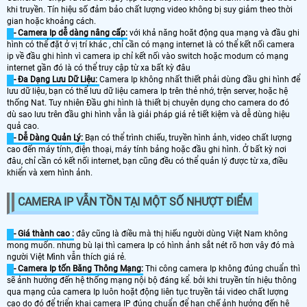
khi truyền. Tín hiệu số đảm bảo chất lượng video không bị suy giảm theo thời
gian hoặc khoảng cách.
- Camera Ip dễ dàng nâng cấp:
với khả năng hoăt động qua mạng và đầu ghi
hình có thể đặt ở vị trí khác , chỉ cần có mạng internet là có thể kết nối camera
ip về đầu ghi hình vì camera ip chỉ kết nối vào switch hoặc modum có mạng
internet gần đó là có thể truy cập từ xa bất kỳ đâu
- Đa Dạng Lưu Dữ Liệu:
Camera Ip không nhất thiết phải dùng đầu ghi hình để
lưu dữ liệu, bạn có thể lưu dữ liệu camera Ip trên thẻ nhớ, trện server, hoặc hệ
thống Nat. Tuy nhiên Đầu ghi hình là thiết bị chuyên dụng cho camera do đó
dù sao lưu trên đầu ghi hình vẫn là giải pháp giá rẻ tiết kiệm và dễ dùng hiệu
quả cao.
- Dễ Dàng Quản Lý:
Bạn có thể trình chiếu, truyền hình ảnh, video chất lượng
cao đến máy tính, điện thoại, máy tính bảng hoặc đầu ghi hình. Ở bất kỳ nơi
đâu, chỉ cần có kết nối internet, bạn cũng đều có thể quản lý được từ xa, điều
khiển và xem hình ảnh.
CAMERA IP VẪN TỒN TẠI MỘT SỐ NHƯỢT ĐIỂM
- Giá thành cao :
đây cũng là điều mà thị hiếu người dùng Việt Nam không
mong muốn. nhưng bù lại thì camera Ip có hình ảnh sắt nét rõ hơn vây đó mà
người Việt Mình vẫn thích giá rẻ.
- Camera Ip tốn Băng Thông Mạng:
Thi công camera Ip không đúng chuẩn thì
sẽ ảnh hưởng đến hệ thống mạng nội bộ đáng kể. bởi khi truyền tín hiệu thông
qua mạng của camera Ip luôn hoặt động liên tục truyền tải video chất lượng
cao do đó để triển khai camera IP đúng chuẩn để hạn chế ảnh hưởng đến hệ