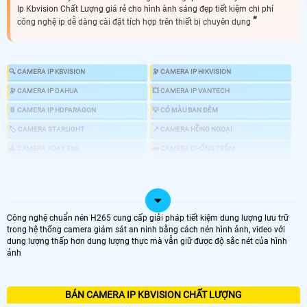
Ip Kbvision Chất Lượng giá rẻ cho hình ành sáng đẹp tiết kiệm chi phí
công nghệ ip dễ dàng cài đặt tích hợp trên thiết bị chuyên dụng
🔍 CAMERA IP KBVISION
🔭 CAMERA IP HIKVISION
🔭 CAMERA IP DAHUA
💥 CAMERA IP VANTECH
📎 CAMERA IP HDPARAGON
💡 CÓ MÀU BAN ĐÊM
🏷 CAMERA STARLIGHT
📍 CAMERA HỒNG NGOẠI
🕹 CAMERA XOAY 360
📣 CAMERA CHỐNG TRỘM
🎎 CHỐNG TRỘM CHUYÊN DỤNG
💤 CAMERA AI
📸 GIÁ LẮP CAMERA IP NHƯ THẾ NÀO
Công nghệ chuẩn nén H265 cung cấp giải pháp tiết kiệm dung lượng lưu trữ
trong hệ thống camera giám sát an ninh bằng cách nén hình ảnh, video với
dung lượng thấp hơn dung lượng thực mà vẫn giữ được độ sắc nét của hình
ảnh
LOẠI CAMERA IP
GIÁ LẮP CAMERA
BÁN CAMERA IP KBVISION CHẤT LƯỢNG