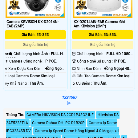
Camera KBVISION KX-D2014N-
KX-D2014MN-EAB Camera Ghi
EAB (2MP)
Âm KBvision (2MP)
Giá Bán: 5%-35%
Giá Bán: 5%-35%
Giá gốc: liên hệ
Giá gốc: liên hệ
👁️‍🗨 Chất lượng hình Ảnh :
FULL HD
🦉 Chất lượng hình :
FULL HD 1080P
1080P .
.
⚜️ Camera Công nghệ :
IP POE.
🏆 Công Nghệ Sử Dụng :
IP POE.
⭐ Xem Được Ban Đêm :
Hồng Ngoại
💥 Nhìn Ban Đêm :
Hồng Ngoại 40m
50m Hồng Ngoại Smart IR.
Hồng Ngoại Smart IR.
↕️ Loại Camera
Dome Kim loại.
💢 Cấu Tạo Camera
Dome Kim loại.
️ლ Khả Năng :
Thu Âm.
️➲ Ưu Điểm :
Thu Âm.
1
2
3
4
5
6
7
⫸
Thông Tin:
CAMERA HIKVISION DS-2CD1P43G2-IUF
Hikvision DS-
2AE5223TI-A
Camera Dahua DH-IPC-D1B20P
Camera Ip Dome
IPC3234SR-DV
Camera Ip Speed Dome Hồng Ngoại 4.0 Megapixel