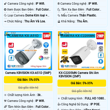
🌠 Camera Công nghệ :
IP Wifi.
®️ Camera Công nghệ :
IP Wifi.
✪ Xem Được Ban Đêm :
Full Color
🌜 Tầm Xa Ban Đêm :
Full Color
30m Có Màu Ban Ðêm.
30m Có Màu Ban Ðêm.
💦 Loại Camera
Dome Kim loại +
🔩 Mẫu Camera
Thân Plastic.
Nhựa.
️⇝ Chức Năng :
Thu Âm Và Loa.
️🔮 Khả Năng :
Thu Âm.
722
525
Camera KBVISION KX-A51D (5MP)
KX-C2205MN Camera Ghi Âm
KBVISION (2MP)
Giá Bán: 5%-35%
Giá Bán: 5%-35%
Giá gốc: liên hệ
Giá gốc: liên hệ
🔆 Chất lượng hình Ảnh :
3k .
🔅 Chất lượng hình :
FULL HD 1080P
⚒ Camera Công nghệ :
IP Wifi.
.
👍 Công Nghệ Sử Dụng :
IP POE.
🌈 Tầm Nhìn Ban Đêm :
Full Color