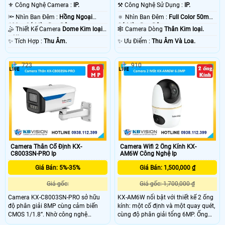
⚜️ Công Nghệ Camera :
IP.
⚒ Công Nghệ Sử Dụng :
IP.
🔦 Nhìn Ban Đêm :
Hồng Ngoại
🔅 Nhìn Ban Đêm :
Full Color 50m
100m Có Màu Ban Ðêm.
Có Màu Ban Ðêm.
🤹 Thiết Kế Camera
Dome Kim loại
🕸️ Camera Dòng
Thân Kim loại.
+ Nhựa.
️✨ Tích Hợp :
Thu Âm.
️✨ Ưu Điểm :
Thu Âm Và Loa.
723
910
Camera Thân Cố Định KX-
Camera Wifi 2 Ống Kính KX-
C8003SN-PRO Ip
AM6W Công Nghệ Ip
Giá Bán: 5%-35%
Giá Bán: 1,500,000 ₫
Giá gốc:
Giá gốc: 1,700,000 ₫
Camera KX-C8003SN-PRO sở hữu
KX-AM6W nổi bật với thiết kế 2 ống
độ phân giải 8MP cùng cảm biến
kính: một cố định và một quay quét,
CMOS 1/1.8”. Nhờ công nghệ
cùng độ phân giải tổng 6MP. Ống
Starlight với độ nhạy sáng 0.0008
kính quay có khả năng xoay ngang