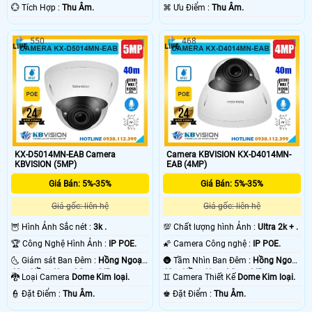
️💮 Tích Hợp :
Thu Âm.
️⌘ Ưu Điểm :
Thu Âm.
550
468
KX-D5014MN-EAB Camera
Camera KBVISION KX-D4014MN-
KBVISION (5MP)
EAB (4MP)
Giá Bán: 5%-35%
Giá Bán: 5%-35%
Giá gốc: liên hệ
Giá gốc: liên hệ
🦉 Hình Ảnh Sắc nét :
3k .
💯 Chất lượng hình Ảnh :
Ultra 2k + .
🏆 Công Nghệ Hình Ảnh :
IP POE.
🌠 Camera Công nghệ :
IP POE.
🌜 Giám sát Ban Đêm :
Hồng Ngoại
🌚 Tầm Nhìn Ban Đêm :
Hồng Ngoại
40m Hồng Ngoại Smart IR.
40m Hồng Ngoại Smart IR.
🐉️ Loại Camera
Dome Kim loại.
♊ Camera Thiết Kế
Dome Kim loại.
️👮 Đặt Điểm :
Thu Âm.
️♚ Đặt Điểm :
Thu Âm.