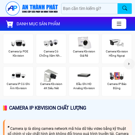
DANH MỤC SẢN PHẨM
Camera Ip POE
Camera Có
Camera Kbvision
Camera Kbvision
Kbvision
Chống Xâm Nhập
Giá Rẻ
Hồng Ngoại
Kbvision
Camera IP Có Ghi
Camera Kbvision
Đầu Ghi HD
Camera IP Báo
Âm Kbvision
4K Siêu Nét
Analog Kbvision
Động
CAMERA IP KBVISION CHẤT LƯỢNG
Camera ip là dòng camera network mã hóa dữ liệu video bằng kỹ thuật
số chính vì vây chất hình ảnh không đổi trong quá trình truyền tải. Camera