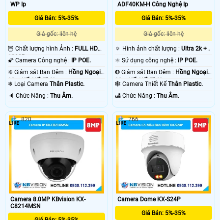
WP Ip
ADF40KM-H Công Nghệ Ip
camera IP
với mục đích dễ dàng nâng cấp dễ dàng sửa chửa cho toàn bộ hệ
thống . 💡
Giá Bán: 5%-35%
Giá Bán: 5%-35%
Giá gốc: liên hệ
Giá gốc: liên hệ
🦉 Chất lượng hình Ảnh :
FULL HD
🔅 Hình ảnh chất lượng :
Ultra 2k + .
1080P .
🌠 Camera Công nghệ :
IP POE.
⚛️ Sử dụng công nghệ :
IP POE.
❈ Giám sát Ban Đêm :
Hồng Ngoại
❂ Giám sát Ban Đêm :
Hồng Ngoại
30m Kết Nối Từ Xa.
30m Kết Nối Từ Xa.
❄ Loại Camera
Thân Plastic.
🕸️ Camera Thiết Kế
Thân Plastic.
️🔈 Chức Năng :
Thu Âm.
️🛃 Chức Năng :
Thu Âm.
820
766
'
Camera 8.0MP KBvision KX-
Camera Dome KX-S24P
C8214MSN
Giá Bán: 5%-35%
Giá Bán: 5%-35%