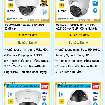
KX-A2014N Camera KBVISION
Camera KBVISION Ghi Âm KX-
(2MP) Ip
A2112CN-A (2MP) Công Nghệ Ip
Giá Bán: 5%-35%
Giá Bán: 5%-35%
Giá gốc: liên hệ
Giá gốc: liên hệ
️👀 Chất lượng hình Ảnh :
FULL HD
🔅 Chất lượng hình :
FULL HD 1080P
1080P .
.
🌠 Camera Công nghệ :
IP POE.
🕉️ Công Nghệ Sử Dụng :
IP POE.
❂ Khi xem thiếu sáng :
Hồng Ngoại
🔦 Hình ảnh ban đêm :
Hồng Ngoại
30m Hồng Ngoại Smart IR.
30m Hồng Ngoại Smart IR.
⚒ Cấu Tạo Camera
Dome Plastic.
↕️ Camera Theo Mẫu
Dome Plastic.
️🎙 Đặt Điểm :
Thu hình Chất Lượng.
️⇝ Tích Hợp :
Thu Âm.
513
539