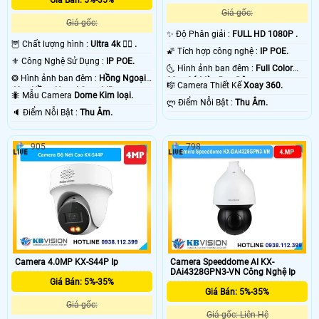
Giá gốc:
Giá gốc:
✨ Độ Phân giải :
FULL HD 1080P .
🦉 Chất lượng hình :
Ultra 4k 👍🏾 .
🌠 Tích hợp công nghệ :
IP POE.
⚜️ Công Nghệ Sử Dụng :
IP POE.
🌜 Hình ảnh ban đêm :
Full Color
❂ Hình ảnh ban đêm :
Hồng Ngoại
30m Có Màu Ban Ðêm.
🎼️ Camera Thiết Kế
Xoay 360.
40m Hồng Ngoại Smart IR.
🐜 Mẫu Camera
Dome Kim loại.
️ლ Điểm Nỗi Bật :
Thu Âm.
️🔈 Điểm Nỗi Bật :
Thu Âm.
905
798
Camera 4.0MP KX-S44P Ip
Camera Speeddome AI KX-
DAi4328GPN3-VN Công Nghệ Ip
Giá Bán: 5%-35%
Giá Bán: 5%-35%
Giá gốc:
Giá gốc: Liên Hệ