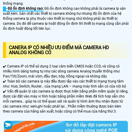
thống mạng.
- Độ ổn định không cao:
Độ ổn định không cao không phải là camera Ip sản
xuất kém. bản chất các thiết bị camera không hư nhưng độ ổn định của hệ
thống camera Ip phụ thuộc vào thiết bị mạng chứ không phải do thiết bị
camera. Do đó để camera Ip hoặt động ổn định thì thiết bị mạng cũng cần phải
ổn định hoặt động tốt liên tục.
CANERA IP CÓ NHIỀU ƯU ĐIỂM MÀ CAMERA HD
ANALOG KHÔNG CÓ
✔️ Camera IP có thể sử dụng 2 loại cảm biến CMOS hoặc CCD, và cũng có
nhiều hình dáng tương tự như các dòng camera Analog truyền thống như
Pan/Tilt/Zoom, mái vòm, đầu đạn, hộp, hồng ngoại và không dây
✔️ Toàn bộ các camera ip này đều được lắp vào các thiết bị mạng trung tâm
như: Hub, Switch, Router… của mạng LAN – mạng máy tính sẵn có của nội bộ
✔️ Vấn đề quản lý các camera ip được thực hiện bằng phần mềm quản lý riêng,
được cài đặt vào máy vi tính hoặc bằng phần mềm Web đã tích hợp sẵn cho
mỗi camera… giúp ta có thể quan sát và quản lý hình ảnh thu nhận được từ
các camera như: xem,ghi hoặc phát lại… Phần mềm thường được bán kèm
theo camera của hãng sản xuất, hoặc cũng có thể mua của hãng thứ 3.