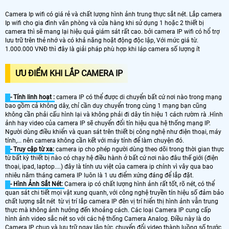
Camera Ip wifi có giá rẻ và chất lượng hình ảnh trung thực sắt nét. Lắp camera
Ip wifi cho gia đình văn phòng và cửa hàng khi sử dụng 1 hoặc 2 thiết bị
camera thì sẽ mang lại hiệu quả giám sát rất cao. bởi camera IP wifi có hổ trợ
lưu trữ trên thẻ nhớ và có khả năng hoặt động độc lập, Với mức giá từ.
1.000.000 VNĐ thì đây là giải pháp phù hợp khi láp camera số lượng ít
ƯU ĐIỂM KHI LẮP CAMERA IP
- Tính linh hoạt :
camera IP có thể được di chuyển bất cứ nơi nào trong mạng
bao gồm cả không dây, chỉ cần duy chuyển trong cùng 1 mạng bạn cũng
không cần phải cấu hình lại và không phải đi dây tín hiệu 1 cách rườm rà .Hình
ảnh hay video của camera IP sẽ chuyển đổi tín hiệu qua hệ thống mạng IP.
Người dùng điều khiển và quan sát trên thiết bị công nghệ như điện thoại, máy
tính,... nên camera không cần kết với máy tính để làm chuyện đó.
- Truy cập từ xa:
camera ip cho phép người dùng theo dõi trong thời gian thực
từ bất kỳ thiết bị nào có chạy hệ điều hành ở bất cứ nơi nào đâu thế giới (điện
thoại, ipad, laptop....) đây là tính ưu việt của camera ip chính vì vây qua bao
nhiêu năm tháng camera IP luôn là 1 ưu điểm xứng đáng để lắp đặt.
- Hình Ảnh Sắt Nét:
Camera ip có chất lượng hình ảnh rất tốt, rõ nét, có thể
quan sát chi tiết mọi vật xung quanh, với công nghệ truyền tín hiệu số đảm bảo
chất lượng sắt nét từ vị trí lắp camera IP đên vị trí hiển thị hình ảnh vẫn trung
thực mà không ảnh hưởng đến khoảng cách. Các loại Camera IP cung cấp
hình ảnh video sắc nét so với các hệ thống Camera Analog. Điều này là do
Camera IP chụp và lưu trữ ngay lập tức, chuyển đổi video thành luồng số trước