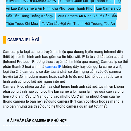
Hikvision DS-2DF8436I5X-AELW
Camera Quan Sát Tại Thanh Hóa
Dự
Án Lắp Đặt Camera An Ninh Khu Phố Toàn Thành Phố
Lắp Camera Có
Mất Tiền Hàng Tháng Không?
Mua Camera An Ninh Giá Rẻ Cần Cẩn
Thận Trước Khi Mua
Tư Vấn Lắp Đặt Âm Thanh Hội Trường, Tòa Án
CAMERA IP LÀ GÌ
Camera Ip là loại camera truyền tín hiệu qua đường tryền mạng internet đến
thiết bị hiển thị hình ảnh bao gồm cả tín hiệu wifi. IP là từ viết tắt toàn cầu là
(Internet Protocol Phương thức truyền tải tín hiệu qua mạng), Camera Ip có thể
phân thành 2 loại chính là
camera IP
không dây hay còn gọi là camera wifi,
loại thứ 2 là camera Ip có dây tức là phải có dây mạng cắm vào để camera
truyền tải đến modum mạng hoặc switch từ đó mới kết nối qua thiết bị xem
hình ảnh cũng có kết nối mạng internet
Camera IP có nhiều ưu điểm và chất lượng hình ảnh sắt nét. tuy nhiên không
phải công trình nào cũng có thể lắp camera Ip mang lại hiệu quả cao và phù
hợp với giá trị đầu tư, Vận dụng vào những Ưu điểm và nhượt điểm của hệ
thống camera Ip bạn nên sử dụng camera IP 1 cách có khoa học sẽ mang lại
cho bạn những giá trị sử dụng hệ thống camera quan sát tốt nhất.
GIẢI PHÁP LẮP CAMERA IP PHÙ HỢP