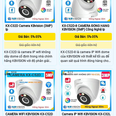
chống nước IP67, KX-C8205MN là
lựa chọn giá rẻ, bền bỉ và hiệu quả
cho mọi công trình.
KX-C32D Camera KBvision (3MP)
KX-C52D-8 CAMERA ĐÓNG HÀNG
Ip
KBVISION (5MP) Công Nghệ Ip
Giá Bán: 5%-35%
Giá Bán: 5%-35%
Giá gốc: liên hệ
Giá gốc: liên hệ
KX-C32D là camera IP wifi không
KX-C52D-8 là camera IP Wifi dome
dây dome cố định trong nhà chính
của KBVISION với thiết kế tối ưu để
hãng KBVISION với độ phân giải
quan sát quá trình đóng hàng cho
3MP cho hình ảnh sắc nét. Camera
đơn Shopee, Lazada, Tiktok,... có độ
hỗ trợ hồng ngoại 30m, ánh sáng
phân giải 5MP hồng ngoại 30m và
604
823
kép full color, khe cắm thẻ nhớ lên
công nghệ ánh sáng kép Full Color.
đến 256GB và khả năng phân biệt
Camera hỗ trợ khe cắm thẻ nhớ lên
người, xe chính xác. Với chuẩn
đến 256GB, tích hợp tính năng phân
kháng nước IP67 và mức giá rẻ đây
biệt người và xe thông minh, giúp
là lựa chọn lý tưởng cho giám sát
giám sát hiệu quả và chính xác
an ninh gia đình, văn phòng, cửa
chuẩn chống nước IP67 giá rẻ.
hàng,...
CAMERA WIFI KBVISION KX-C52D
Camera IP Wifi KBVISION KX-C32L