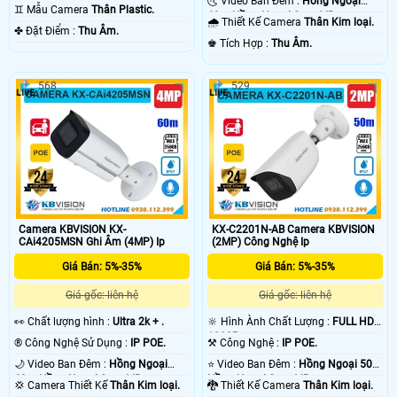
🌜 Video Ban Đêm :
Hồng Ngoại
30m Có Màu Ban Ðêm.
♊ Mẫu Camera
Thân Plastic.
60m Hồng Ngoại Smart IR.
🌧️ Thiết Kế Camera
Thân Kim loại.
️✤ Đặt Điểm :
Thu Âm.
️♚ Tích Hợp :
Thu Âm.
568
529
Camera KBVISION KX-
KX-C2201N-AB Camera KBVISION
CAi4205MSN Ghi Âm (4MP) Ip
(2MP) Công Nghệ Ip
Giá Bán: 5%-35%
Giá Bán: 5%-35%
Giá gốc: liên hệ
Giá gốc: liên hệ
️👀 Chất lượng hình :
Ultra 2k + .
🔆 Hình Ành Chất Lượng :
FULL HD
1080P .
®️ Công Nghệ Sử Dụng :
IP POE.
⚒ Công Nghệ :
IP POE.
🌙 Video Ban Đêm :
Hồng Ngoại
⭐ Video Ban Đêm :
Hồng Ngoại 50m
60m Hồng Ngoại Smart IR.
Hồng Ngoại Smart IR.
💢 Camera Thiết Kế
Thân Kim loại.
🐉️ Thiết Kế Camera
Thân Kim loại.