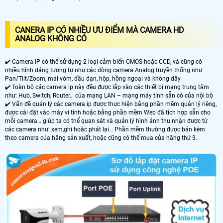
CANERA IP CÓ NHIỀU ƯU ĐIỂM MÀ CAMERA HD
ANALOG KHÔNG CÓ
✔️ Camera IP có thể sử dụng 2 loại cảm biến CMOS hoặc CCD, và cũng có
nhiều hình dáng tương tự như các dòng camera Analog truyền thống như
Pan/Tilt/Zoom, mái vòm, đầu đạn, hộp, hồng ngoại và không dây
✔️ Toàn bộ các camera ip này đều được lắp vào các thiết bị mạng trung tâm
như: Hub, Switch, Router… của mạng LAN – mạng máy tính sẵn có của nội bộ
✔️ Vấn đề quản lý các camera ip được thực hiện bằng phần mềm quản lý riêng,
được cài đặt vào máy vi tính hoặc bằng phần mềm Web đã tích hợp sẵn cho
mỗi camera… giúp ta có thể quan sát và quản lý hình ảnh thu nhận được từ
các camera như: xem,ghi hoặc phát lại… Phần mềm thường được bán kèm
theo camera của hãng sản xuất, hoặc cũng có thể mua của hãng thứ 3.