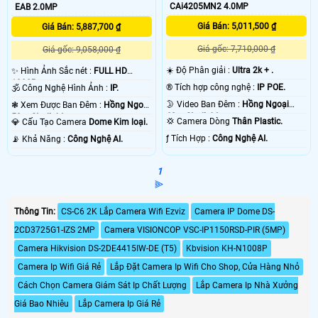
CAi4205MN2 4.0MP
EAB 2.0MP
Giá Bán: 5,011,500 ₫
Giá Bán: 5,887,700 ₫
Giá gốc: 7,710,000 ₫
Giá gốc: 9,058,000 ₫
☀️ Độ Phân giải :
Ultra 2k + .
✨ Hình Ảnh Sắc nét :
FULL HD
1080P .
®️ Tích hợp công nghệ :
IP POE.
🕉️ Công Nghệ Hình Ảnh :
IP.
🌛 Video Ban Đêm :
Hồng Ngoại
❃ Xem Được Ban Đêm :
Hồng Ngoại
60m Starlight.
50m Starlight.
💢 Camera Dòng
Thân Plastic.
💎 Cấu Tạo Camera
Dome Kim loại.
️ƒ Tích Hợp :
Công Nghệ AI.
️📡 Khả Năng :
Công Nghệ AI.
1
⫸
Thông Tin:
CS-C6 2K Lắp Camera Wifi Ezviz
Camera IP Dome DS-
2CD3725G1-IZS 2MP
Camera VISIONCOP VSC-IP1150RSD-PIR (5MP)
Camera Hikvision DS-2DE4415IW-DE (T5)
Kbvision KH-N1008P
Camera Ip Wifi Giá Rẻ
Lắp Đặt Camera Ip Wifi Cho Shop, Cửa Hàng Nhỏ
Cách Chọn Camera Giám Sát Ip Chất Lượng
Lắp Camera Ip Nhà Xưởng
Giá Bao Nhiêu
Lắp Camera Ip Giá Rẻ