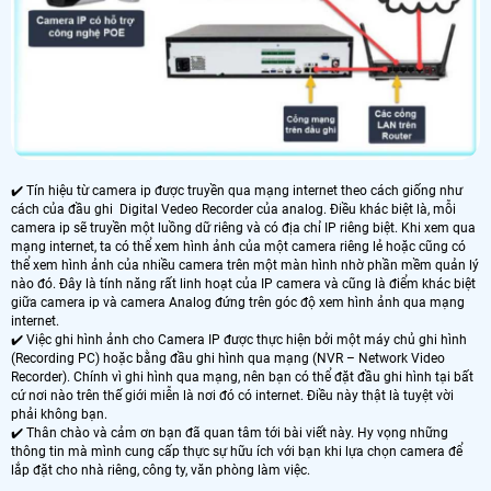
✔️ Tín hiệu từ camera ip được truyền qua mạng internet theo cách giống như
cách của đầu ghi Digital Vedeo Recorder của analog. Điều khác biệt là, mỗi
camera ip sẽ truyền một luồng dữ riêng và có địa chỉ IP riêng biệt. Khi xem qua
mạng internet, ta có thể xem hình ảnh của một camera riêng lẻ hoặc cũng có
thể xem hình ảnh của nhiều camera trên một màn hình nhờ phần mềm quản lý
nào đó. Đây là tính năng rất linh hoạt của IP camera và cũng là điểm khác biệt
giữa camera ip và camera Analog đứng trên góc độ xem hình ảnh qua mạng
internet.
✔️ Việc ghi hình ảnh cho Camera IP được thực hiện bởi một máy chủ ghi hình
(Recording PC) hoặc bằng đầu ghi hình qua mạng (NVR – Network Video
Recorder). Chính vì ghi hình qua mạng, nên bạn có thể đặt đầu ghi hình tại bất
cứ nơi nào trên thế giới miễn là nơi đó có internet. Điều này thật là tuyệt vời
phải không bạn.
✔️ Thân chào và cảm ơn bạn đã quan tâm tới bài viết này. Hy vọng những
thông tin mà mình cung cấp thực sự hữu ích với bạn khi lựa chọn camera để
lắp đặt cho nhà riêng, công ty, văn phòng làm việc.