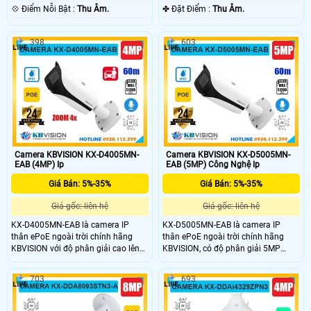
️💠 Điểm Nỗi Bật :
Thu Âm.
️✤ Đặt Điểm :
Thu Âm.
398
603
Camera KBVISION KX-D4005MN-
Camera KBVISION KX-D5005MN-
EAB (4MP) Ip
EAB (5MP) Công Nghệ Ip
Giá Bán: 5%-35%
Giá Bán: 5%-35%
Giá gốc: liên hệ
Giá gốc: liên hệ
KX-D4005MN-EAB là camera IP
KX-D5005MN-EAB là camera IP
thân ePoE ngoài trời chính hãng
thân ePoE ngoài trời chính hãng
KBVISION với độ phân giải cao lên
KBVISION, có độ phân giải 5MP
đến 4MP, tích hợp micro ghi âm và
hồng ngoại ban đêm lên đến 60m.
tầm nhìn hồng ngoại lên đến 60m.
Camera hỗ trợ khe cắm thẻ nhớ tối
703
693
Camera hỗ trợ khe thẻ nhớ tối đa
đa 512GB, tích hợp nhiều công nghệ
512GB, zoom quang 4x và chuẩn
AI phát hiện thông minh, ghi âm
chống bụi nước IP67. Ngoài ra,
trực tiếp. Với chuẩn bảo vệ IP67,