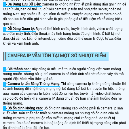
- Đa Dạng Lưu Dữ Liệu:
Camera Ip không nhất thiết phải dùng đầu ghi hình để
lưu dữ liệu, bạn có thể lưu dữ liệu camera Ip trên thẻ nhớ, trện server, hoặc hệ
thống Nat. Tuy nhiên Đầu ghi hình là thiết bị chuyên dụng cho camera do đó
dù sao lưu trên đầu ghi hình vẫn là giải pháp giá rẻ tiết kiệm và dễ dùng hiệu
quả cao.
- Dễ Dàng Quản Lý:
Bạn có thể trình chiếu, truyền hình ảnh, video chất lượng
cao đến máy tính, điện thoại, máy tính bảng hoặc đầu ghi hình. Ở bất kỳ nơi
đâu, chỉ cần có kết nối internet, bạn cũng đều có thể quản lý được từ xa, điều
khiển và xem hình ảnh.
CAMERA IP VẪN TỒN TẠI MỘT SỐ NHƯỢT ĐIỂM
- Giá thành cao :
đây cũng là điều mà thị hiếu người dùng Việt Nam không
mong muốn. nhưng bù lại thì camera Ip có hình ảnh sắt nét rõ hơn vây đó mà
người Việt Mình vẫn thích giá rẻ.
- Camera Ip tốn Băng Thông Mạng:
Thi công camera Ip không đúng chuẩn thì
sẽ ảnh hưởng đến hệ thống mạng nội bộ đáng kể. bởi khi truyền tín hiệu thông
qua mạng của camera Ip luôn hoặt động liên tục truyền tải video chất lượng
cao do đó để triển khai camera IP đúng chuẩn để hạn chế ảnh hưởng đến hệ
thống mạng.
- Độ ổn định không cao:
Độ ổn định không cao không phải là camera Ip sản
xuất kém. bản chất các thiết bị camera không hư nhưng độ ổn định của hệ
thống camera Ip phụ thuộc vào thiết bị mạng chứ không phải do thiết bị
camera. Do đó để camera Ip hoặt động ổn định thì thiết bị mạng cũng cần phải
ổn định hoặt động tốt liên tục.