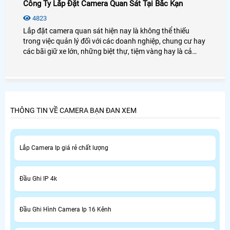
Công Ty Lắp Đặt Camera Quan Sát Tại Bắc Kạn
4823
Lắp đặt camera quan sát hiện nay là không thể thiếu
trong việc quản lý đối với các doanh nghiệp, chung cư hay
các bãi giữ xe lớn, những biệt thự, tiệm vàng hay là cả
trong gia đình. vừa giúp mọi chống trộm hay những kẻ
xâm nhập bất hợp pháp với mục đích phá hoại. .
THÔNG TIN VỀ CAMERA BẠN ĐAN XEM
Lắp Camera Ip giá rẻ chất lượng
Đầu Ghi IP 4k
Đầu Ghi Hình Camera Ip 16 Kênh