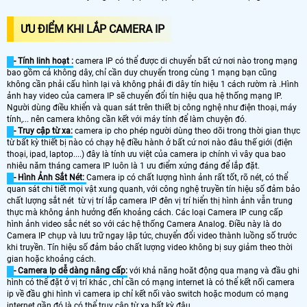
ƯU ĐIỂM KHI LẮP CAMERA IP
- Tính linh hoạt :
camera IP có thể được di chuyển bất cứ nơi nào trong mạng
bao gồm cả không dây, chỉ cần duy chuyển trong cùng 1 mạng bạn cũng
không cần phải cấu hình lại và không phải đi dây tín hiệu 1 cách rườm rà .Hình
ảnh hay video của camera IP sẽ chuyển đổi tín hiệu qua hệ thống mạng IP.
Người dùng điều khiển và quan sát trên thiết bị công nghệ như điện thoại, máy
tính,... nên camera không cần kết với máy tính để làm chuyện đó.
- Truy cập từ xa:
camera ip cho phép người dùng theo dõi trong thời gian thực
từ bất kỳ thiết bị nào có chạy hệ điều hành ở bất cứ nơi nào đâu thế giới (điện
thoại, ipad, laptop....) đây là tính ưu việt của camera ip chính vì vây qua bao
nhiêu năm tháng camera IP luôn là 1 ưu điểm xứng đáng để lắp đặt.
- Hình Ảnh Sắt Nét:
Camera ip có chất lượng hình ảnh rất tốt, rõ nét, có thể
quan sát chi tiết mọi vật xung quanh, với công nghệ truyền tín hiệu số đảm bảo
chất lượng sắt nét từ vị trí lắp camera IP đên vị trí hiển thị hình ảnh vẫn trung
thực mà không ảnh hưởng đến khoảng cách. Các loại Camera IP cung cấp
hình ảnh video sắc nét so với các hệ thống Camera Analog. Điều này là do
Camera IP chụp và lưu trữ ngay lập tức, chuyển đổi video thành luồng số trước
khi truyền. Tín hiệu số đảm bảo chất lượng video không bị suy giảm theo thời
gian hoặc khoảng cách.
- Camera Ip dễ dàng nâng cấp:
với khả năng hoăt động qua mạng và đầu ghi
hình có thể đặt ở vị trí khác , chỉ cần có mạng internet là có thể kết nối camera
ip về đầu ghi hình vì camera ip chỉ kết nối vào switch hoặc modum có mạng
internet gần đó là có thể truy cập từ xa bất kỳ đâu