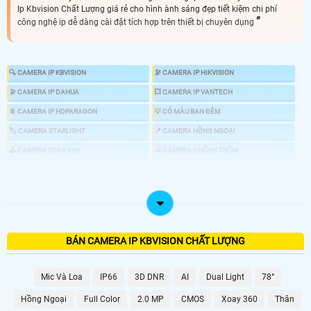
Ip Kbvision Chất Lượng giá rẻ cho hình ành sáng đẹp tiết kiệm chi phí
công nghệ ip dễ dàng cài đặt tích hợp trên thiết bị chuyên dụng
🔍 CAMERA IP KBVISION
🔭 CAMERA IP HIKVISION
🔭 CAMERA IP DAHUA
💥 CAMERA IP VANTECH
📎 CAMERA IP HDPARAGON
💡 CÓ MÀU BAN ĐÊM
🏷 CAMERA STARLIGHT
📍 CAMERA HỒNG NGOẠI
🕹 CAMERA XOAY 360
📣 CAMERA CHỐNG TRỘM
🎎 CHỐNG TRỘM CHUYÊN DỤNG
💤 CAMERA AI
📸 GIÁ LẮP CAMERA IP NHƯ THẾ NÀO
BÁN CAMERA IP KBVISION CHẤT LƯỢNG
LOẠI CAMERA IP
Mic Và Loa
IP66
3D DNR
AI
Dual Light
78°
GIÁ LẮP CAMERA
Hồng Ngoại
Full Color
2.0 MP
CMOS
Xoay 360
Thân