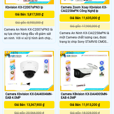
Kbvision KX-C2007sPN3 Ip
Camera Zoom Xoay Kbvision KX-
CAi2258ePN Công Nghệ Ip
Giá Bán: 5,817,500 ₫
Giá Bán: 11,635,000 ₫
Giá gốc: 8,950,000 ₫
Giá gốc: 17,900,000 ₫
Camera An Ninh KX-C2007sPN3 là
Camera An Ninh KX-CAi2258ePN là
sự lựa chọn hàng đầu về giám sát
một Camera chất lượng cao, được
an ninh. Với vi xử lý hình ảnh chip
trang bị chip Sony STARVIS CMOS
Sony STARVIS CMOS, Camera đảm
để xử lý hình ảnh một cách chính
bảo chất lượng hình ảnh sắc nét
xác và sắc nét. Đặc biệt, camera này
ngay cả trong điều kiện ánh sáng
1876
2543
có khả năng quan sát ban đêm
yếu. Đặc biệt, hồng ngoại 10m giúp
thông qua công nghệ Hồng Ngoại
quan sát vùng gần trong đêm tối
có tầm nhìn xa hơn 100m. Hình ảnh
một cách hiệu quả
được ghi lại với độ phân giải FULL
HD 1080P, mang lại chất lượng
tuyệt vời
Camera Kbvision KX-DAi4004MN-
Camera KBvision KX-DAi4005MN-
EAB 4.0MP
EAB 4.0MP
Giá Bán: 13,367,900 ₫
Giá Bán: 11,913,200 ₫
Giá gốc: 20,566,000 ₫
Giá gốc: 18,328,000 ₫