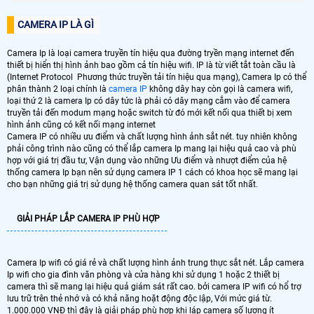
CAMERA IP LÀ GÌ
Camera Ip là loại camera truyền tín hiệu qua đường tryền mạng internet đến
thiết bị hiển thị hình ảnh bao gồm cả tín hiệu wifi. IP là từ viết tắt toàn cầu là
(Internet Protocol Phương thức truyền tải tín hiệu qua mạng), Camera Ip có thể
phân thành 2 loại chính là
camera IP
không dây hay còn gọi là camera wifi,
loại thứ 2 là camera Ip có dây tức là phải có dây mạng cắm vào để camera
truyền tải đến modum mạng hoặc switch từ đó mới kết nối qua thiết bị xem
hình ảnh cũng có kết nối mạng internet
Camera IP có nhiều ưu điểm và chất lượng hình ảnh sắt nét. tuy nhiên không
phải công trình nào cũng có thể lắp camera Ip mang lại hiệu quả cao và phù
hợp với giá trị đầu tư, Vận dụng vào những Ưu điểm và nhượt điểm của hệ
thống camera Ip bạn nên sử dụng camera IP 1 cách có khoa học sẽ mang lại
cho bạn những giá trị sử dụng hệ thống camera quan sát tốt nhất.
GIẢI PHÁP LẮP CAMERA IP PHÙ HỢP
Camera Ip wifi có giá rẻ và chất lượng hình ảnh trung thực sắt nét. Lắp camera
Ip wifi cho gia đình văn phòng và cửa hàng khi sử dụng 1 hoặc 2 thiết bị
camera thì sẽ mang lại hiệu quả giám sát rất cao. bởi camera IP wifi có hổ trợ
lưu trữ trên thẻ nhớ và có khả năng hoặt động độc lập, Với mức giá từ.
1.000.000 VNĐ thì đây là giải pháp phù hợp khi láp camera số lượng ít