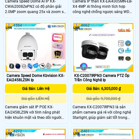
Camera Speed Dome AI IP KX-
Camera IP thân KX-EAi4305MN-EB-
CWAi2008ZePN2 có độ phân giải
X4 4MP AI thông minh tích hợp
2.0MP zoom quang 25x và zoom số
công nghệ chống ngược sáng WDR
16x giúp quan sát rõ nét ở khoảng
150dB, tầm xa hồng ngoại lên đến
cách xa. Camera PTZ hỗ trợ AI nhận
120m. Camera hỗ trợ nhận diện
1554
3662
diện người, xe và phát hiện khuôn
khuôn mặt, phân biệt người và xe, tự
mặt cùng khe cắm thẻ nhớ MicroSD
động chụp và phân tích biển số với
tối đa 512GB. Với tầm xa hồng
tốc độ lên đến 60 km/h. Với chuẩn
ngoại 100m và khả năng quay xoay
chống nước IP67, IK10 và khe cắm
360 độ camera phù hợp cho giám
thẻ nhớ 1TB, đây là giải pháp an
sát an ninh chuyên nghiệp.
ninh tối ưu cho mọi môi trường.
Camera Speed Dome Kbvision KX-
KX-C2007IRPN3 Camera PTZ Ốp
EAi2458LZSN Ip
Trần Công Nghệ Ip
Giá Bán: Liên Hệ
Giá Bán: 6,305,000 ₫
Giá gốc: LIÊN HỆ
Giá gốc: 9,700,000 ₫
Camera giám sát IP POE KX-
Camera KX-C2007IRPN3 là sản
EAi2458LZSN với tính năng phát
phẩm camera giá rẻ với công nghệ
hiện khuôn mặt và theo dõi người
Starlight, giúp giám sát tốt trong
xâm nhập tự động. Trang bị công
môi trường thiếu ánh sáng. Sử dụng
nghệ nổi bật DWDR 120db chống
kết nối IP POE tiện lợi, trang bị khả
3272
2401
ngược sáng, hồng ngoại siêu xa và
năng PTZ linh hoạt, xoay ngang dọc
Starlight cho hình ảnh sắc nét ban
dễ dàng. Chip xử lý hình ảnh CMOS