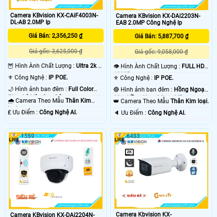
Camera KBvision KX-CAiF4003N-
Camera KBvision KX-DAi2203N-
DL-AB 2.0MP Ip
EAB 2.0MP Công Nghệ Ip
Giá Bán: 2,356,250 ₫
Giá Bán: 5,887,700 ₫
Giá gốc: 3,625,000 ₫
Giá gốc: 9,058,000 ₫
🦉 Hình Ành Chất Lượng :
Ultra 2k +
👁 Hình Ành Chất Lượng :
FULL HD
.
1080P .
⚜️ Công Nghệ :
IP POE.
⚜️ Công Nghệ :
IP POE.
🌙 Hình ảnh ban đêm :
Full Color
🔴 Hình ảnh ban đêm :
Hồng Ngoại
50m Có Màu Ban Ðêm.
80m Hồng Ngoại Smart IR.
🌧️ Camera Theo Mẫu
Thân Kim
👑 Camera Theo Mẫu
Thân Kim loại.
loại.
️₤ Ưu Điểm :
Công Nghệ AI.
️🔈 Ưu Điểm :
Công Nghệ AI.
1559
6433
Camera Kbvision KX-
Camera KBvision KX-DAi2204N-