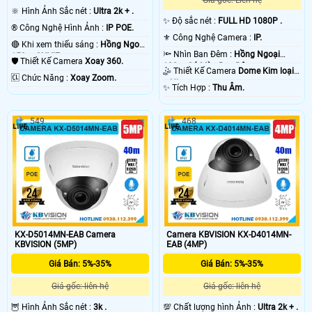
Giá gốc: Liên hệ
camera IP
với mục đích dễ dàng nâng cấp dễ dàng sửa chửa cho toàn bộ hệ
🔆 Hình Ảnh Sắc nét :
Ultra 2k + .
thống . 💡
✨ Độ sắc nét :
FULL HD 1080P .
®️ Công Nghệ Hình Ảnh :
IP POE.
⚜️ Công Nghệ Camera :
IP.
🔴 Khi xem thiếu sáng :
Hồng Ngoại
🔦 Nhìn Ban Đêm :
Hồng Ngoại
150m ONVIF.
🛡 Thiết Kế Camera
Xoay 360.
100m Có Màu Ban Ðêm.
🤹 Thiết Kế Camera
Dome Kim loại
️🆑 Chức Năng :
Xoay Zoom.
+ Nhựa.
️✨ Tích Hợp :
Thu Âm.
549
468
'
KX-D5014MN-EAB Camera
Camera KBVISION KX-D4014MN-
KBVISION (5MP)
EAB (4MP)
Giá Bán: 5%-35%
Giá Bán: 5%-35%
Giá gốc: liên hệ
Giá gốc: liên hệ
🦉 Hình Ảnh Sắc nét :
3k .
💯 Chất lượng hình Ảnh :
Ultra 2k + .