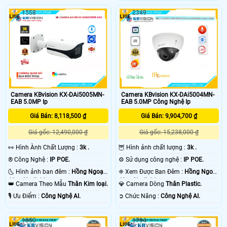
1558
2349
Camera KBvision KX-DAi5005MN-
Camera KBvision KX-DAi5004MN-
EAB 5.0MP Ip
EAB 5.0MP Công Nghệ Ip
Giá Bán: 8,118,500 ₫
Giá Bán: 9,904,700 ₫
Giá gốc: 12,490,000 ₫
Giá gốc: 15,238,000 ₫
️👀 Hình Ành Chất Lượng :
3k .
🦉 Hình ảnh chất lượng :
3k .
®️ Công Nghệ :
IP POE.
⚙ Sử dụng công nghệ :
IP POE.
🌜 Hình ảnh ban đêm :
Hồng Ngoại
❈ Xem Được Ban Đêm :
Hồng Ngoại
60m Starlight.
40m Starlight.
👑 Camera Theo Mẫu
Thân Kim loại.
💎 Camera Dòng
Thân Plastic.
️🎙 Ưu Điểm :
Công Nghệ AI.
️➲ Chức Năng :
Công Nghệ AI.
1850
1794