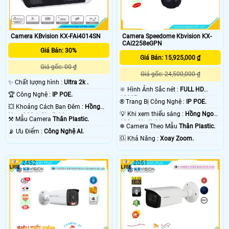
Camera KBvision KX-FAi4014SN
Camera Speedome Kbvision KX-
CAi2258eGPN
Giá Bán: 30%
Giá Bán: 15,925,000 ₫
Giá gốc: 00 ₫
Giá gốc: 24,500,000 ₫
✨ Chất lượng hình :
Ultra 2k .
🔆 Hình Ảnh Sắc nét :
FULL HD
🏆 Công Nghệ :
IP POE.
1080P .
®️ Trang Bị Công Nghệ :
IP POE.
💥 Khoảng Cách Ban Đêm :
Hồng
💡 Khi xem thiếu sáng :
Hồng Ngoại
Ngoại 20m Starlight.
⚒ Mẫu Camera
Thân Plastic.
100m Starlight.
❄ Camera Theo Mẫu
Thân Plastic.
️📡 Ưu Điểm :
Công Nghệ AI.
️🆑 Khả Năng :
Xoay Zoom.
2452
2051