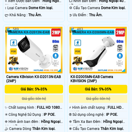
⭐ Xem Được Ban Đêm :
Hồng Ngoại
💥 Nhìn Ban Đêm :
Hồng Ngoại 40m
50m Hồng Ngoại Smart IR.
Hồng Ngoại Smart IR.
↕️ Loại Camera
Dome Kim loại.
💢 Cấu Tạo Camera
Dome Kim loại.
️ლ Khả Năng :
Thu Âm.
️➲ Ưu Điểm :
Thu Âm.
589
483
Camera KBvision KX-D2013N-EAB
KX-D2005MN-EAB Camera
(2MP)
KBVISION (2MP)
Giá Bán: 5%-35%
Giá Bán: 5%-35%
Giá gốc: liên hệ
Giá gốc: liên hệ
✨ Chất lượng hình :
FULL HD 1080P
️⚡ Hình ảnh chất lượng :
FULL HD
.
1080P .
✳️ Công Nghệ Sử Dụng :
IP POE.
®️ Sử dụng công nghệ :
IP POE.
❈ Hình ảnh ban đêm :
Hồng Ngoại
❈ Tầm Xa Ban Đêm :
Hồng Ngoại
80m Hồng Ngoại Smart IR.
60m Hồng Ngoại Smart IR.
🤹 Camera Dòng
Thân Kim loại.
❄ Cấu Tạo Camera
Thân Kim loại.