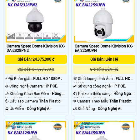
Camera Speed Dome KBvision KX-
Camera Speed Dome KBvision KX-
DAi2328PN2
EAi2259UPN
Giá Bán: 24,375,000 ₫
Giá Bán: Liên Hệ
Giá gốc: 37,500,000 ₫
Giá gốc: LIÊN HỆ
️⚡ Độ Phân giải :
FULL HD 1080P .
💯 Chất lượng hình Ảnh :
FULL HD
1080P .
⚙ Công Nghệ Camera :
IP POE.
🌠 Sử dụng công nghệ :
IP POE.
🌙 Khoảng Cách Ban Đêm :
Hồng
🌔 Khi xem thiếu sáng :
Hồng Ngoại
Ngoại 150m Starlight.
Siêu Xa Starlight.
💦 Cấu Tạo Camera
Thân Plastic.
❄ Camera Theo Mẫu
Thân Plastic.
️🔮 Ưu Điểm :
Công Nghệ AI.
️🛃 Khả Năng :
Công Nghệ AI.
1327
1595