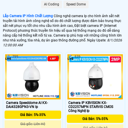
🌐 Bộ Camera Ip Giá Rẻ Dahua
AI Coding
Speed Dome
5.900.000 VNĐ
Trọn Bộ Camera Ip
Lắp Camera IP Hình Chất Lượng
Công nghệ camera Ip cho hình ảnh sắt nét
truyền tải hình ảnh công nghệ số do đó chất lượng được đảm bảo trung thực
📶 Lắp 1 Camera Wifi Ip Ebitcam
sắt nét phục vụ tốt cho nhu cầu hình ảnh cao, Đặt biệt camera IP (Internet
Protocol) phương thức truyền tín hiệu số qua hệ thống mạng do đó dễ dàng
1.300.000 VNĐ
Lắp Camera Ip Wifi E3
nâng cấp hệ thống kết nối từ xa. Camera Ip phù hợp với những công trình lớn
như nhà xưởng, tòa nhà, dự án giao thông đường phố. Ngày Upate:
8/1/2026
🔗 Lắp Camera IP FULL Color
12:00:00 AM
8.700,000 VNĐ
Lắp Camera Ip Có Màu Ban Đêm
795
636
🔥 Bõ Camera Ip Có Micro
7.300.000 VNĐ
Lắp Camera IP Có Thu Âm
🖥 Camera Ip FuLL HD 1080P có chất lượng hình ảnh sắt nét đáng để đầu
tư nhất cho 1 bộ camera giá rẻ hình ảnh sắt nét. Với công nghệ camera Ip
hình ảnh sáng đẹp giám sát qua mạng điện thoại ổ định. Hình ảnh của
Camera Speeddome AI KX-
Camera IP KBVISION KX-
camera Ip sắt nét hơn đến 20% so với camera HD analog và điều đặt biệt
DAi4328GPN3-VN Ip
CD2257MPN STARVIS CMOS
hơn khi thi công camera Ip thì sẽ gọn hơn đẹp hơn..
Công Nghệ Ip
Giá Bán: 5%-35%
🎁 Camera Ip là dòng camera truyền hình ảnh thông qua mạng internet theo cơ
Giá Bán: 5%-35%
chế số học. do đó chất lượng hình ảnh của camera IP không phụ thuộc vào
Giá gốc: Liên Hệ
khoảng cách truyền tải tín hiệu. chính vì vây các dự án lớn thường sử dụng