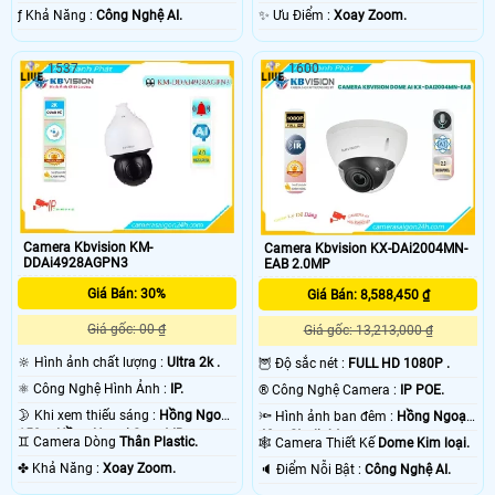
️ƒ Khả Năng :
Công Nghệ AI.
️✨ Ưu Điểm :
Xoay Zoom.
1537
1600
Camera Kbvision KM-
Camera Kbvision KX-DAi2004MN-
DDAi4928AGPN3
EAB 2.0MP
Giá Bán: 30%
Giá Bán: 8,588,450 ₫
Giá gốc: 00 ₫
Giá gốc: 13,213,000 ₫
🔆 Hình ảnh chất lượng :
Ultra 2k .
🦉 Độ sắc nét :
FULL HD 1080P .
⚛️ Công Nghệ Hình Ảnh :
IP.
®️ Công Nghệ Camera :
IP POE.
🌛 Khi xem thiếu sáng :
Hồng Ngoại
🔦 Hình ảnh ban đêm :
Hồng Ngoại
150m Hồng Ngoại Smart IR.
40m Starlight.
♊ Camera Dòng
Thân Plastic.
🕸️ Camera Thiết Kế
Dome Kim loại.
️✤ Khả Năng :
Xoay Zoom.
️🔈 Điểm Nỗi Bật :
Công Nghệ AI.