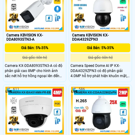
camera còn được trang bị các công
IK10 và vỏ kim loại chắc chắn,
nghệ AI phát hiện thông minh mang
camera hoạt động bền bỉ trong mọi
lại hiệu quả giám sát vượt trội.
điều kiện thời tiết.
Camera KBVISION KX-
Camera KBVISION KX-
DDA8093STN3-A
DDAi4329ZPN3
Giá Bán: 5%-35%
Giá Bán: 5%-35%
Giá gốc: liên hệ
Giá gốc: liên hệ
Camera KX-DDA8093STN3-A có độ
Camera Speed Dome AI IP KX-
phân giải cao 8MP cho hình ảnh
DDAi4329ZPN3 có độ phân giải
sắc nét hỗ trợ hồng ngoại lên đến
4.0MP hỗ trợ phát hiện khuôn mặt,
85m, giúp quan sát rõ ràng cả ban
nhận diện người và xe. Với khả năng
đêm. Camera tích hợp các tính năng
zoom quang 32x, zoom số 16x,
611
586
thông minh như phát hiện khuôn
camera cho hình ảnh sắc nét ở
mặt, đếm người và nhận diện đối
khoảng cách xa. Hỗ trợ tầm nhìn
tượng, cùng khe cắm thẻ Micro SD
hồng ngoại lên đến 150m, quay
tối đa 512GB và micro tích hợp. Với
xoay 360 độ, phù hợp giám sát khu
chuẩn bảo vệ IP67, IK10 và hỗ trợ
vực rộng lớn.
PoE đảm bảo hoạt động bền bỉ
trong mọi điều kiện môi trường.