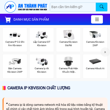
DANH MỤC SẢN PHẨM
Camera IP Có Ghi
Lắp Camera IOT
Camera Kbvision
Camera Kbvision
Âm Kbvision
Kbvision
Giá Rẻ
2MP
Bán Camera
Camera Ip 4k
Camera Phát Hiện
Camera Hilook Ai
Kbvision 2MP
Kbvision
Khuôn Mặt
Hikvision
CAMERA IP KBVISION CHẤT LƯỢNG
Camera ip là dòng camera network mã hóa dữ liệu video bằng kỹ thuật
số chính vì vây chất hình ảnh không đổi trong quá trình truyền tải. Camera