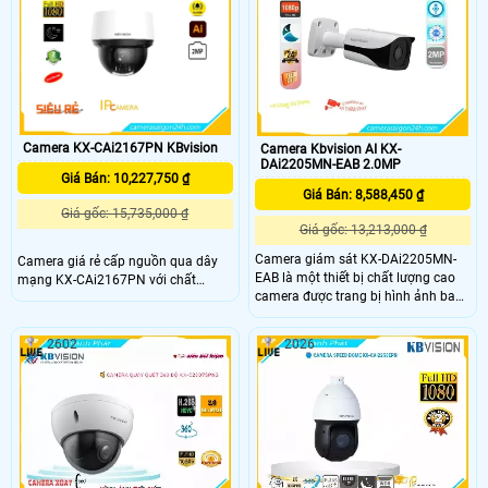
đêm. Thiết kế nhỏ gọn, chống nước
cho hình ảnh màu đẹp, giám sát
IP67, xoay zoom từ xa, hỗ trợ thẻ
ban đêm qua hồng ngoại 50m. Thi
nhớ, nén H.265+ tiết kiệm chi phí lưu
công gọn nhẹ, hình ảnh sắc nét đến
trữ đáng kể
2
Camera KX-CAi2167PN KBvision
Camera Kbvision AI KX-
DAi2205MN-EAB 2.0MP
Giá Bán: 10,227,750 ₫
Giá Bán: 8,588,450 ₫
Giá gốc: 15,735,000 ₫
Giá gốc: 13,213,000 ₫
Camera giám sát KX-DAi2205MN-
Camera giá rẻ cấp nguồn qua dây
EAB là một thiết bị chất lượng cao
mạng KX-CAi2167PN với chất
camera được trang bị hình ảnh ban
lượng hình ảnh 2.0 MP đáng tin cậy.
đêm sắc nét với công nghệ hồng
Công nghệ giám sát ban đêm hồng
ngoại 60m. Camera giám sát với độ
ngoại 100m giúp bạn có thể quan
2602
2026
phân giải FULL HD 1080P và sử
sát vào ban đêm một cách rõ ràng.
dụng công nghệ hình ảnh IP POE
Nền tảng IP POE cho phép xử lý
giúp truyền tải dữ liệu một cách
hình ảnh sáng đẹp
nhanh chóng và ổn định. Thiết kế
thân kim loại mang lại độ bền và sự
sang trọng