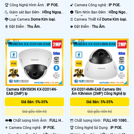
🏆 Công Nghệ Hình Ảnh :
IP POE.
🌠 Camera Công nghệ :
IP POE.
🌜 Giám sát Ban Đêm :
Hồng Ngoại
🌚 Tầm Nhìn Ban Đêm :
Hồng Ngoại
40m Hồng Ngoại Smart IR.
40m Hồng Ngoại Smart IR.
🐉️ Loại Camera
Dome Kim loại.
♊ Camera Thiết Kế
Dome Kim loại.
️👮 Đặt Điểm :
Thu Âm.
️♚ Đặt Điểm :
Thu Âm.
511
539
Camera KBVISION KX-D2014N-
KX-D2014MN-EAB Camera Ghi
EAB (2MP) Ip
Âm KBvision (2MP) Công Nghệ Ip
Giá Bán: 5%-35%
Giá Bán: 5%-35%
Giá gốc: liên hệ
Giá gốc: liên hệ
👁️‍🗨 Chất lượng hình Ảnh :
FULL HD
🦉 Chất lượng hình :
FULL HD 1080P
1080P .
.
⚜️ Camera Công nghệ :
IP POE.
🏆 Công Nghệ Sử Dụng :
IP POE.