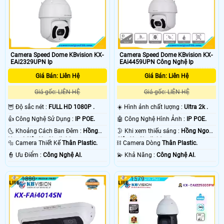
Camera Speed Dome KBvision KX-
Camera Speed Dome KBvision KX-
EAi2329UPN Ip
EAi4459UPN Công Nghệ Ip
Giá Bán: Liên Hệ
Giá Bán: Liên Hệ
Giá gốc: LIÊN HỆ
Giá gốc: LIÊN HỆ
🦉 Độ sắc nét :
FULL HD 1080P .
☀️ Hình ảnh chất lượng :
Ultra 2k .
👍 Công Nghệ Sử Dụng :
IP POE.
🤖️ Công Nghệ Hình Ảnh :
IP POE.
🌜 Khoảng Cách Ban Đêm :
Hồng
🌛 Khi xem thiếu sáng :
Hồng Ngoại
Ngoại Siêu Xa Starlight.
Siêu Xa Starlight.
🔩 Camera Thiết Kế
Thân Plastic.
⛓ Camera Dòng
Thân Plastic.
️👮 Ưu Điểm :
Công Nghệ AI.
️💫 Khả Năng :
Công Nghệ AI.
1838
1579