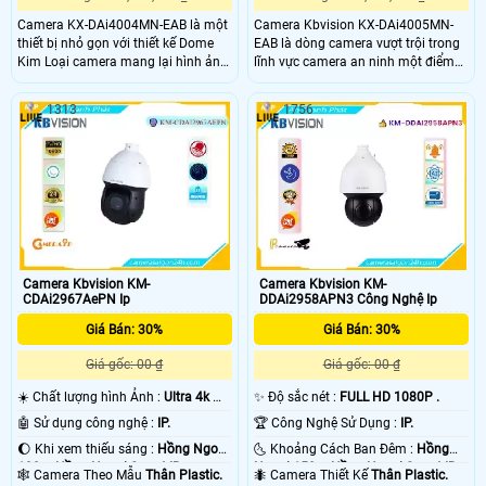
Camera KX-DAi4004MN-EAB là một
Camera Kbvision KX-DAi4005MN-
thiết bị nhỏ gọn với thiết kế Dome
EAB là dòng camera vượt trội trong
Kim Loại camera mang lại hình ảnh
lĩnh vực camera an ninh một điểm
sắc nét với độ phân giải 4.0MP
đáng chú ý là camera được trang bị
Ngoài ra nó còn được trang bị công
công nghệ Hồng Ngoại SMD, giúp
1313
1756
nghệ I, cho phép giám sát từ xa
hình ảnh xem ban đêm sáng và đẹp
hơn với khoảng cách hồng ngoại lên
đến 60m
Camera Kbvision KM-
Camera Kbvision KM-
CDAi2967AePN Ip
DDAi2958APN3 Công Nghệ Ip
Giá Bán: 30%
Giá Bán: 30%
Giá gốc: 00 ₫
Giá gốc: 00 ₫
☀️ Chất lượng hình Ảnh :
Ultra 4k 👍🏾
✨ Độ sắc nét :
FULL HD 1080P .
.
🤖️ Sử dụng công nghệ :
IP.
🏆 Công Nghệ Sử Dụng :
IP.
🌔 Khi xem thiếu sáng :
Hồng Ngoại
🌜 Khoảng Cách Ban Đêm :
Hồng
100m Hồng Ngoại Smart IR.
Ngoại 150m Hồng Ngoại Smart IR.
🕸️ Camera Theo Mẫu
Thân Plastic.
🐜 Camera Thiết Kế
Thân Plastic.