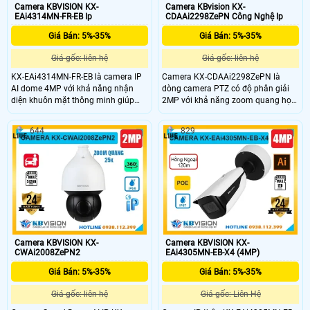
Camera KBVISION KX-
Camera KBvision KX-
EAi4314MN-FR-EB Ip
CDAAi2298ZePN Công Nghệ Ip
Giá Bán: 5%-35%
Giá Bán: 5%-35%
Giá gốc: liên hệ
Giá gốc: liên hệ
KX-EAi4314MN-FR-EB là camera IP
Camera KX-CDAAi2298ZePN là
AI dome 4MP với khả năng nhận
dòng camera PTZ có độ phân giải
diện khuôn mặt thông minh giúp
2MP với khả năng zoom quang học
phát hiện và chụp ảnh khuôn mặt
25× và quay xoay 360 độ giúp quan
chính xác. Có tầm xa hồng ngoại
sát rõ ràng ở khoảng cách xa. Công
644
829
40m, chống ngược sáng WDR
nghệ Starlight cho hình ảnh sắc nét
140dB đảm bảo hình ảnh rõ nét
trong điều kiện ánh sáng yếu, cùng
trong mọi điều kiện ánh sáng. Ngoài
hồng ngoại lên đến 120m. Ngoài ra,
ra, camera còn hỗ trợ khe cắm thẻ
camera còn hỗ trợ phát hiện và
nhớ lên đến 256GB, đạt chuẩn
chụp tối đa 8 khuôn mặt cùng lúc
chống nước IP67 và chống va đập
nâng cao hiệu quả giám sát an
IK10 giá rẻ.
ninh.
Camera KBVISION KX-
Camera KBVISION KX-
CWAi2008ZePN2
EAi4305MN-EB-X4 (4MP)
Giá Bán: 5%-35%
Giá Bán: 5%-35%
Giá gốc: liên hệ
Giá gốc: Liên Hệ