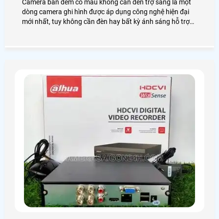
Camera ban đêm có màu không cần đèn trợ sáng là một
dòng camera ghi hình được áp dụng công nghệ hiện đại
mới nhất, tuy không cần đèn hay bất kỳ ánh sáng hỗ trợ
nào nhưng camera vẫn đem lại hình ảnh có màu sắc sáng
đẹp, chân thực. Điều đó có thật sự đúng không? An Thành
Phát mời các anh chị em, cô chú bác cùng nhau làm rõ về
công nghệ camera có màu ban đêm không cần đèn này
nhé!