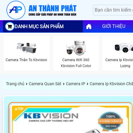
GIỚI THIỆU
DANH MỤC SẢN PHẨM
Camera Thân To Kbvision
Camera Wifi 360
Camera Ip Kbvis
Kbvision Full Color
Lượng
›
›
›
Trang chủ
Camera Quan Sát
Camera IP
Camera Ip Kbvision Ch