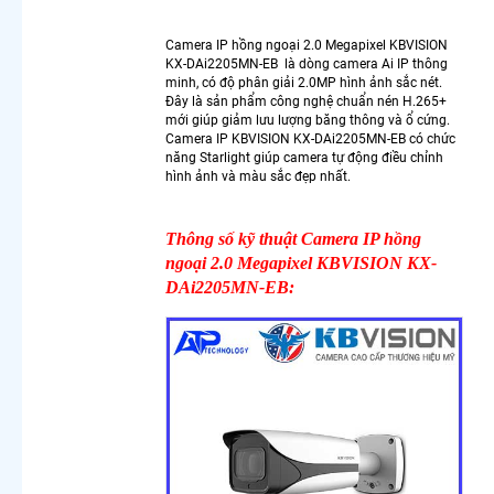
Trộm
Camera
Camera IP hồng ngoại 2.0 Megapixel KBVISION
Cho
KX-DAi2205MN-EB là dòng camera Ai IP thông
Công
minh, có độ phân giải 2.0MP hình ảnh sắc nét.
Trình
Đây là sản phẩm công nghệ chuẩn nén H.265+
mới giúp giảm lưu lượng băng thông và ổ cứng.
Chuyên
Camera IP KBVISION KX-DAi2205MN-EB có chức
Dụng
năng Starlight giúp camera tự động điều chỉnh
Camera
hình ảnh và màu sắc đẹp nhất.
Nhìn
Màn
Hình
Thông số kỹ thuật Camera IP hồng
Máy Tính
ngoại 2.0 Megapixel KBVISION KX-
Lắp
DAi2205MN-EB:
Camera
Chống
Trộm
Ezviz
Lắp
Camea
Wifi
Hikvision
2K