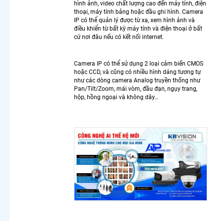
hình ảnh, video chất lượng cao đến máy tính, điện
thoại, máy tính bảng hoặc đầu ghi hình. Camera
LẮP
IP có thể quản lý được từ xa, xem hình ảnh và
CAMERA
điều khiển từ bất kỳ máy tính và điện thoại ở bất
THEO
cứ nơi đâu nếu có kết nối internet.
NHU CẦU
Lắp
Camera IP có thể sử dụng 2 loại cảm biến CMOS
Camera
hoặc CCD, và cũng có nhiều hình dáng tương tự
Văn
như các dòng camera Analog truyền thống như
Pan/Tilt/Zoom, mái vòm, đầu đạn, ngụy trang,
Phòng
hộp, hồng ngoại và không dây…
Giá Rẻ
Lắp
Camera
Nhà
Xưởng
Giá Rẻ
Lắp
Camera
Gia Đình
Giá Rẻ
Lắp
Camera
Kho