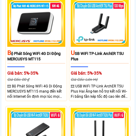
Ethernet Shielded 10/100 Mbps, hỗ
chuẩn IP65, chống sét ±6kV và
trợ PoE Passive, MAXtream TDMA,
chống tĩnh điện ±15kV
quản lý tập trung và phân tích
quang phổ. Chuẩn IPX5 giúp tăng
khả năng chống chịu thời tiết.
B
U
Ộ Phát Sóng WiFi 4G Di Động
SB WiFi TP-Link ArchER T5U
MERCUSYS MT115
Plus
Giá bán: 5%-35%
Giá bán: 5%-35%
Giá Gốc: 00 ₫
Giá Gốc: Liên Hệ
🎞 Bộ Phát Sóng WiFi 4G Di Động
🎞 USB WiFi TP-Link ArchER T5U
MERCUSYS MT115 mang đến kết
Plus Hai Ăng-ten hỗ trợ kết nối Wi-
nối Internet ổn định mọi lúc mọi
Fi băng tần kép tốc độ cao lên đến
nơi với tốc độ 4G LTE tải xuống lên
1300 Mbps. Hai ăng-ten ngoài kết
đến 150Mbps. Chuẩn WiFi 6
hợp công nghệ Beamforming giúp
AX300, pin 2400mAh hoạt động
tăng cường tín hiệu và vùng phủ
đến 10 giờ và khả năng kết nối
sóng. USB 3.0 cho tốc độ truyền dữ
cùng lúc 10 thiết bị
liệu nhanh. Hỗ trợ Windows 10/11
và cài đặt dễ dàng không cần đĩa
CD,bảo mật WPA3 cho quyền riêng