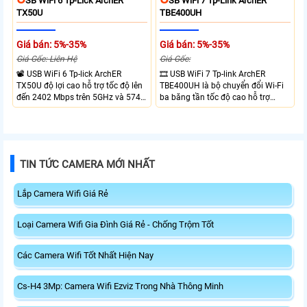
SB WiFi 6 Tp-Lick ArchER
SB WiFi 7 Tp-Link ArchER
TX50U
TBE400UH
Giá bán: 5%-35%
Giá bán: 5%-35%
Giá Gốc: Liên Hệ
Giá Gốc:
📽 USB WiFi 6 Tp-lick ArchER
🎞 USB WiFi 7 Tp-link ArchER
TX50U độ lợi cao hỗ trợ tốc độ lên
TBE400UH là bộ chuyển đổi Wi-Fi
đến 2402 Mbps trên 5GHz và 574
ba băng tần tốc độ cao hỗ trợ
Mbps trên 2.4GHz mang đến kết
2882 Mbps trên 6GHz, 2882 Mbps
nối không dây nhanh và ổn định.
trên 5GHz và 688 Mbps trên
Tích hợp ăng-ten độ lợi cao mở
2.4GHz. Trang bị 2 ăng-ten ngoài
rộng vùng phủ, giảm độ trễ. USB
công suất cao, kết nối USB 3.0, đi
3.0 tốc độ cao hỗ trợ truyền tải dữ
kèm đế cắm và cáp nối dài. Phù
TIN TỨC CAMERA MỚI NHẤT
liệu nhanh, kết hợp WPA3 tăng
hợp nâng cấp kết nối không dây
cường bảo mật.
tốc độ cao cho máy tính.
Lắp Camera Wifi Giá Rẻ
Loại Camera Wifi Gia Đình Giá Rẻ - Chống Trộm Tốt
Các Camera Wifi Tốt Nhất Hiện Nay
Cs-H4 3Mp: Camera Wifi Ezviz Trong Nhà Thông Minh