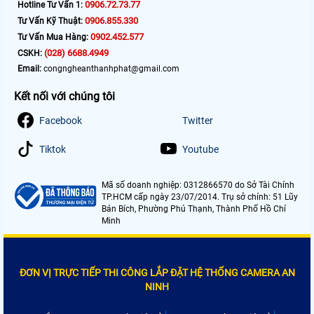
0906.72.73.77
Hotline Tư Vấn 1:
0906.855.330
Tư Vấn Kỹ Thuật:
0902.452.577
Tư Vấn Mua Hàng:
(028) 6688.4949
CSKH:
Email:
congngheanthanhphat@gmail.com
Kết nối với chúng tôi
Facebook
Twitter
Tiktok
Youtube
Mã số doanh nghiệp: 0312866570 do Sở Tài Chính
TP.HCM cấp ngày 23/07/2014. Trụ sở chính: 51 Lũy
Bán Bích, Phường Phú Thạnh, Thành Phố Hồ Chí
Minh
ĐƠN VỊ TRỰC TIẾP THI CÔNG LẮP ĐẶT HỆ THỐNG CAMERA AN
NINH