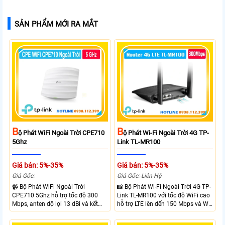
SẢN PHẨM MỚI RA MẮT
B
B
Ộ Phát WiFi Ngoài Trời CPE710
Ộ Phát Wi-Fi Ngoài Trời 4G TP-
5Ghz
Link TL-MR100
Giá bán: 5%-35%
Giá bán: 5%-35%
Giá Gốc:
Giá Gốc: Liên Hệ
📹 Bộ Phát WiFi Ngoài Trời
📸 Bộ Phát Wi-Fi Ngoài Trời 4G TP-
CPE710 5Ghz hỗ trợ tốc độ 300
Link TL-MR100 với tốc độ WiFi cao
Mbps, anten độ lợi 13 dBi và kết
hỗ trợ LTE lên đến 150 Mbps và Wi-
nối đường dài trên 10 km trong
Fi 2.4 GHz lên đến 300 Mbps với
điều kiện phù hợp. Trang bị cổng
thiết kế với vỏ chống chịu thời tiết