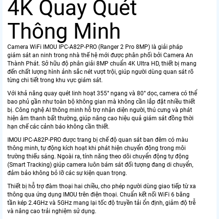
4K Quay Quét
Thông Minh
Camera WiFi IMOU IPC-A82P-PRO (Ranger 2 Pro 8MP) là giải pháp
giám sát an ninh trong nhà thế hệ mới được phân phối bởi Camera An
Thành Phát. Sở hữu độ phân giải 8MP chuẩn 4K Ultra HD, thiết bị mang
đến chất lượng hình ảnh sắc nét vượt trội, giúp người dùng quan sát rõ
từng chi tiết trong khu vực giám sát.
Với khả năng quay quét linh hoạt 355° ngang và 80° dọc, camera có thể
bao phủ gần như toàn bộ không gian mà không cần lắp đặt nhiều thiết
bị. Công nghệ AI thông minh hỗ trợ nhận diện người, thú cưng và phát
hiện âm thanh bất thường, giúp nâng cao hiệu quả giám sát đồng thời
hạn chế các cảnh báo không cần thiết.
IMOU IPC-A82P-PRO được trang bị chế độ quan sát ban đêm có màu
thông minh, tự động kích hoạt khi phát hiện chuyển động trong môi
trường thiếu sáng. Ngoài ra, tính năng theo dõi chuyển động tự động
(Smart Tracking) giúp camera luôn bám sát đối tượng đang di chuyển,
đảm bảo không bỏ lỡ các sự kiện quan trọng.
Thiết bị hỗ trợ đàm thoại hai chiều, cho phép người dùng giao tiếp từ xa
thông qua ứng dụng IMOU trên điện thoại. Chuẩn kết nối WiFi 6 băng
tần kép 2.4GHz và 5GHz mang lại tốc độ truyền tải ổn định, giảm độ trễ
và nâng cao trải nghiệm sử dụng.