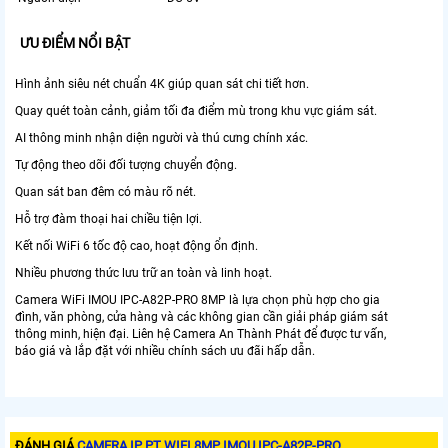
ƯU ĐIỂM NỔI BẬT
Hình ảnh siêu nét chuẩn 4K giúp quan sát chi tiết hơn.
Quay quét toàn cảnh, giảm tối đa điểm mù trong khu vực giám sát.
AI thông minh nhận diện người và thú cưng chính xác.
Tự động theo dõi đối tượng chuyển động.
Quan sát ban đêm có màu rõ nét.
Hỗ trợ đàm thoại hai chiều tiện lợi.
Kết nối WiFi 6 tốc độ cao, hoạt động ổn định.
Nhiều phương thức lưu trữ an toàn và linh hoạt.
Camera WiFi IMOU IPC-A82P-PRO 8MP là lựa chọn phù hợp cho gia
đình, văn phòng, cửa hàng và các không gian cần giải pháp giám sát
thông minh, hiện đại. Liên hệ Camera An Thành Phát để được tư vấn,
báo giá và lắp đặt với nhiều chính sách ưu đãi hấp dẫn.
ĐÁNH GIÁ
CAMERA IP PT WIFI 8MP IMOU IPC-A82P-PRO