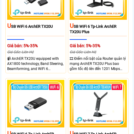
tư
U
U
SB WiFi 6 ArchER TX20U
SB WiFi 6 Tp-Link ArchER
TX20U Plus
Giá bán: 5%-35%
Giá bán: 5%-35%
Giá Gốc: Liên Hệ
Giá Gốc: Liên Hệ
📹 ArchER TX20U equipped with
🎞 Điểm nổi bật của Router quản lý
AX1800 technology, Band Steering,
mạng ArchER TX20U Plus bao
Beamforming, and WiFi 6
gồm tốc độ lên đến 1201 Mbps
transmission. Band Steering
trên băng tần 5 GHz và 574 Mbps
technology optimizes connections,
trên băng tần 2.4 GHz. công nghệ
Beamforming enhances signal
Band Steering, Beamforming và
focus for better coverage. Upgrade
Wifi 6 cung cấp hiệu suất cao và
your network experience with
ổn định cho mạng Wi-Fi của bạn.
leading-edge features.
U
U