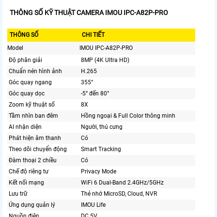
THÔNG SỐ KỸ THUẬT CAMERA IMOU IPC-A82P-PRO
THÔNG SỐ
CHI TIẾT
Model
IMOU IPC-A82P-PRO
Độ phân giải
8MP (4K Ultra HD)
Chuẩn nén hình ảnh
H.265
Góc quay ngang
355°
Góc quay dọc
-5° đến 80°
Zoom kỹ thuật số
8X
Tầm nhìn ban đêm
Hồng ngoại & Full Color thông minh
AI nhận diện
Người, thú cưng
Phát hiện âm thanh
Có
Theo dõi chuyển động
Smart Tracking
Đàm thoại 2 chiều
Có
Chế độ riêng tư
Privacy Mode
Kết nối mạng
WiFi 6 Dual-Band 2.4GHz/5GHz
Lưu trữ
Thẻ nhớ MicroSD, Cloud, NVR
Ứng dụng quản lý
IMOU Life
Nguồn điện
DC 5V