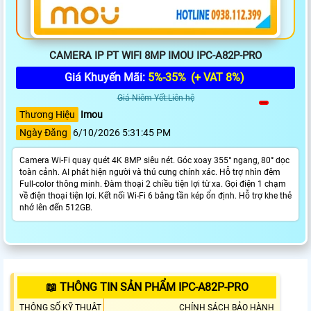
CAMERA IP PT WIFI 8MP IMOU IPC-A82P-PRO
Giá Khuyến Mãi:
5%-35%
(+ VAT 8%)
Giá Niêm Yết:Liên hệ
Thương Hiệu
Imou
Ngày Đăng
6/10/2026 5:31:45 PM
Camera Wi-Fi quay quét 4K 8MP siêu nét. Góc xoay 355° ngang, 80° dọc
toàn cảnh. AI phát hiện người và thú cưng chính xác. Hỗ trợ nhìn đêm
Full-color thông minh. Đàm thoại 2 chiều tiện lợi từ xa. Gọi điện 1 chạm
về điện thoại tiện lợi. Kết nối Wi-Fi 6 băng tần kép ổn định. Hỗ trợ khe thẻ
nhớ lên đến 512GB.
📖 THÔNG TIN SẢN PHẨM IPC-A82P-PRO
THÔNG SỐ KỸ THUẬT
CHÍNH SÁCH BẢO HÀNH