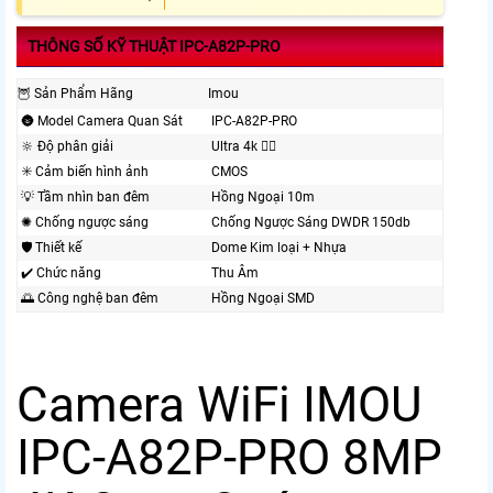
THÔNG SỐ KỸ THUẬT IPC-A82P-PRO
🦉 Sản Phẩm Hãng
Imou
🌚 Model Camera Quan Sát
IPC-A82P-PRO
🔆 Độ phân giải
Ultra 4k 👍🏾
✳️ Cảm biến hình ảnh
CMOS
💡 Tầm nhìn ban đêm
Hồng Ngoại 10m
✺ Chống ngược sáng
Chống Ngược Sáng DWDR 150db
🛡 Thiết kế
Dome Kim loại + Nhựa
✔️ Chức năng
Thu Âm
🌅 Công nghệ ban đêm
Hồng Ngoại SMD
Camera WiFi IMOU
IPC-A82P-PRO 8MP