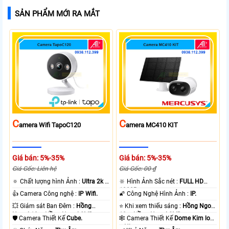
SẢN PHẨM MỚI RA MẮT
C
C
Amera Wifi TapoC120
Amera MC410 KIT
Giá bán: 5%-35%
Giá bán: 5%-35%
Giá Gốc: Liên hệ
Giá Gốc: 00 ₫
🔅 Chất lượng hình Ảnh :
Ultra 2k +
🔆 Hình Ảnh Sắc nét :
FULL HD
.
1080P .
👍 Camera Công nghệ :
IP Wifi.
🌠 Công Nghệ Hình Ảnh :
IP.
💥 Giám sát Ban Đêm :
Hồng
⭐ Khi xem thiếu sáng :
Hồng Ngoại
Ngoại 10m Hồng Ngoại SMD.
10m Hồng Ngoại SMD.
🛡 Camera Thiết Kế
Cube.
🕸️ Camera Thiết Kế
Dome Kim loại
+ Nhựa.