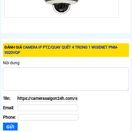
ĐÁNH GIÁ
CAMERA IP PTZ/QUAY QUÉT 4 TRONG 1 WISENET PNM-
9320VQP
Nội dung:
Tên:
Email:
Phone: