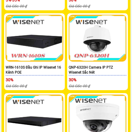
Giá Gốc: 00 ₫
Giá Gốc: 00 ₫
WRN-1610S Đầu Ghi IP Wisenet 16
QNP-6320H Camera IP PTZ
Kênh POE
Wisenet Sắc Nét
30%
30%
Giá Gốc: 00 ₫
Giá Gốc: 00 ₫