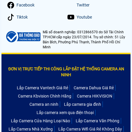
Facebook
Twitter
Tiktok
Youtube
Mã số doanh nghiệp: 0312866570 do Sở Tài Chính
TP.HCM cấp ngày 23/07/2014. Trụ sở chính: 51 Lũy
Bán Bích, Phường Phú Thạnh, Thành Phố Hồ Chí
Minh
ĐƠN VỊ TRỰC TIẾP THI CÔNG LẮP ĐẶT HỆ THỐNG CAMERA AN
NINH
Lắp Camera Vantech Giá Rẻ
Camera Dahua Giá Rẻ
Camera Kbvision Chính Hãng
Camera HIKVISION
Camera an ninh
Lắp camera gia đình
Lắp camera xem qua điện thoại
Lắp Camera Cửa Hàng Loại Nào
Lắp Camera Văn Phòng
Lắp Camera Nhà Xưởng
Lắp Camera Wifi Giá Rẻ Không Dây