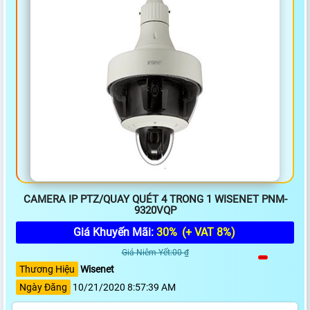
CAMERA IP PTZ/QUAY QUÉT 4 TRONG 1 WISENET PNM-
9320VQP
Giá Khuyến Mãi:
30%
(+ VAT 8%)
Giá Niêm Yết:00 ₫
Thương Hiệu
Wisenet
Ngày Đăng
10/21/2020 8:57:39 AM