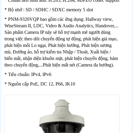
* Chuẩn nén hình ảnh: H.265, H.264, MJPEG codec support
* Bộ nhớ : SD / SDHC / SDXC memory 5 slot
* PNM-9320VQP bao gồm các ứng dụng: Hallway view,
WiseStream II, LDC, Video & Audio Analytics, Handover,...
Sản phẩm Camera IP nãy sẽ hỗ trợ mạnh mẽ người dùng
trong việc theo dõi chuyển động tự động, phát hiện giả mạo,
phát hiện mối Lo ngại, Phát hiện hướng, Phát hiện sương
mù, Đường ảo, hỗ trợ kiểm tra Nhập / Thoát, Xuất hiện /
biến mất, nhận diện khuôn mặt, phát hiện chuyển động, bám
theo chuyển động,...Phát hiện mất nét (Camera đa hướng).
* Tiêu chuẩn: IPv4, IPv6
* Nguồn cấp PoE, DC 12, P66, IK10