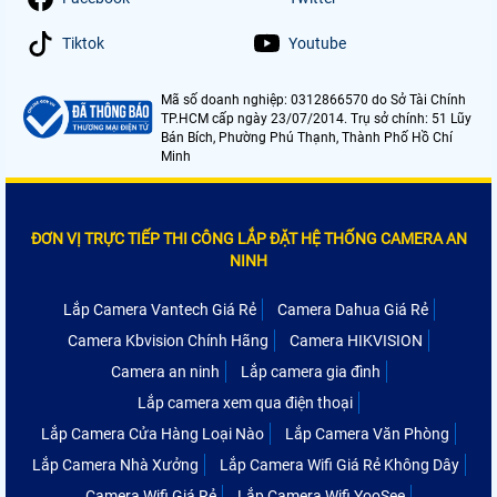
Tiktok
Youtube
Mã số doanh nghiệp: 0312866570 do Sở Tài Chính
TP.HCM cấp ngày 23/07/2014. Trụ sở chính: 51 Lũy
Bán Bích, Phường Phú Thạnh, Thành Phố Hồ Chí
Minh
ĐƠN VỊ TRỰC TIẾP THI CÔNG LẮP ĐẶT HỆ THỐNG CAMERA AN
NINH
Lắp Camera Vantech Giá Rẻ
Camera Dahua Giá Rẻ
Camera Kbvision Chính Hãng
Camera HIKVISION
Camera an ninh
Lắp camera gia đình
Lắp camera xem qua điện thoại
Lắp Camera Cửa Hàng Loại Nào
Lắp Camera Văn Phòng
Lắp Camera Nhà Xưởng
Lắp Camera Wifi Giá Rẻ Không Dây
Camera Wifi Giá Rẻ
Lắp Camera Wifi YooSee