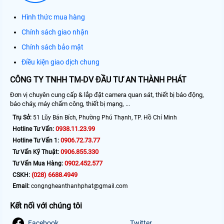
Hình thức mua hàng
Chính sách giao nhận
Chính sách bảo mật
Điều kiện giao dịch chung
CÔNG TY TNHH TM-DV ĐẦU TƯ AN THÀNH PHÁT
Đơn vị chuyên cung cấp & lắp đặt camera quan sát, thiết bị báo động,
báo cháy, máy chấm công, thiết bị mạng, ...
Trụ Sở:
51 Lũy Bán Bích, Phường Phú Thạnh, TP. Hồ Chí Minh
0938.11.23.99
Hotline Tư Vấn:
0906.72.73.77
Hotline Tư Vấn 1:
0906.855.330
Tư Vấn Kỹ Thuật:
0902.452.577
Tư Vấn Mua Hàng:
(028) 6688.4949
CSKH:
Email:
congngheanthanhphat@gmail.com
Kết nối với chúng tôi
Facebook
Twitter