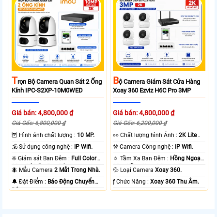
T
B
Rọn Bộ Camera Quan Sát 2 Ống
Ộ Camera Giám Sát Cửa Hàng
Kính IPC-S2XP-10M0WED
Xoay 360 Ezviz H6C Pro 3MP
Giá bán: 4,800,000 ₫
Giá bán: 4,800,000 ₫
Giá Gốc: 6,800,000 ₫
Giá Gốc: 6,200,000 ₫
🦉 Hình ảnh chất lượng :
10 MP.
️👀 Chất lượng hình Ảnh :
2K Lite .
🕉️ Sử dụng công nghệ :
IP Wifi.
⚒ Camera Công nghệ :
IP Wifi.
❈ Giám sát Ban Đêm :
Full Color
🔅 Tầm Xa Ban Đêm :
Hồng Ngoại
20m Có Màu Ban Ðêm.
10m Hồng Ngoại Smart IR.
🐜 Mẫu Camera
2 Mắt Trong Nhà.
💦 Loại Camera
Xoay 360.
️🔔 Đặt Điểm :
Báo Động Chuyển
️ƒ Chức Năng :
Xoay 360 Thu Âm.
Động.