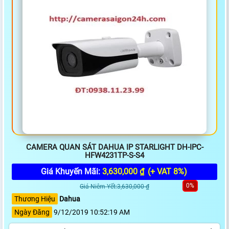
CAMERA QUAN SÁT DAHUA IP STARLIGHT DH-IPC-
HFW4231TP-S-S4
Giá Khuyến Mãi:
3,630,000 ₫
(+ VAT 8%)
0%
Giá Niêm Yết:3,630,000 ₫
Thương Hiệu
Dahua
Ngày Đăng
9/12/2019 10:52:19 AM