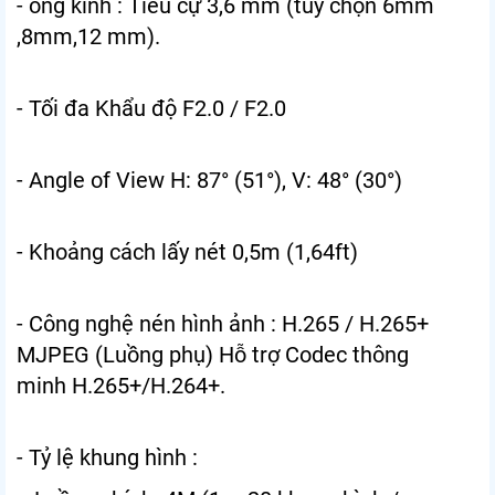
- ống kính : Tiêu cự 3,6 mm (tùy chọn 6mm
,8mm,12 mm).
- Tối đa Khẩu độ F2.0 / F2.0
- Angle of View
H: 87° (51°), V: 48° (30°)
- Khoảng cách lấy nét 0,5m (1,64ft)
- Công nghệ nén hình ảnh : H.265 / H.265+
MJPEG (Luồng phụ) Hỗ trợ Codec thông
minh H.265+/H.264+.
- Tỷ lệ khung hình :