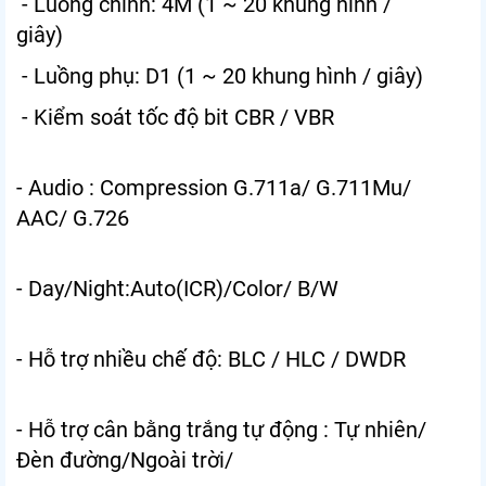
- Luồng chính: 4M (1 ~ 20 khung hình /
giây)
- Luồng phụ: D1 (1 ~ 20 khung hình / giây)
- Kiểm soát tốc độ bit CBR / VBR
- Audio : Compression G.711a/ G.711Mu/
AAC/ G.726
- Day/Night:Auto(ICR)/Color/ B/W
- Hỗ trợ nhiều chế độ: BLC / HLC / DWDR
- Hỗ trợ cân bằng trắng tự động : Tự nhiên/
Đèn đường/Ngoài trời/