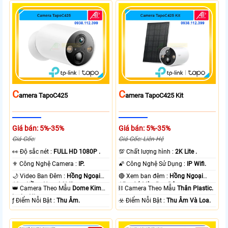
C
C
Amera TapoC425
Amera TapoC425 Kit
Giá bán: 5%-35%
Giá bán: 5%-35%
Giá Gốc:
Giá Gốc: Liên Hệ
️👀 Độ sắc nét :
FULL HD 1080P .
💯 Chất lượng hình :
2K Lite .
⚜️ Công Nghệ Camera :
IP.
🌠 Công Nghệ Sử Dụng :
IP Wifi.
🌙 Video Ban Đêm :
Hồng Ngoại
🔴 Xem ban đêm :
Hồng Ngoại
10m Hồng Ngoại SMD.
15m Có Màu Ban Ðêm.
👑 Camera Theo Mẫu
Dome Kim
⛓ Camera Theo Mẫu
Thân Plastic.
loại + Nhựa.
️ƒ Điểm Nỗi Bật :
Thu Âm.
️☣️ Điểm Nỗi Bật :
Thu Âm Và Loa.