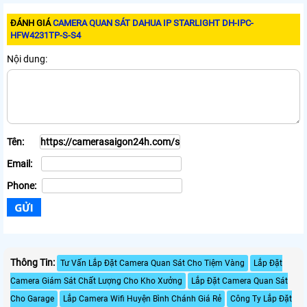
ĐÁNH GIÁ
CAMERA QUAN SÁT DAHUA IP STARLIGHT DH-IPC-
HFW4231TP-S-S4
Nội dung:
Tên:
Email:
Phone:
Thông Tin:
Tư Vấn Lắp Đặt Camera Quan Sát Cho Tiệm Vàng
Lắp Đặt
Camera Giám Sát Chất Lượng Cho Kho Xưởng
Lắp Đặt Camera Quan Sát
Cho Garage
Lắp Camera Wifi Huyện Bình Chánh Giá Rẻ
Công Ty Lắp Đặt