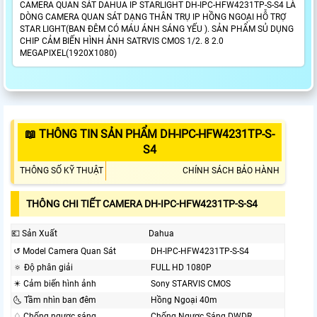
CAMERA QUAN SÁT DAHUA IP STARLIGHT DH-IPC-HFW4231TP-S-S4 LÀ
DÒNG CAMERA QUAN SÁT DẠNG THÂN TRỤ IP HỒNG NGOẠI HỖ TRỢ
STAR LIGHT(BAN ĐÊM CÓ MÁU ÁNH SÁNG YẾU ). SẢN PHẨM SỦ DỤNG
CHIP CẢM BIẾN HÌNH ẢNH SATRVIS CMOS 1/2. 8 2.0
MEGAPIXEL(1920X1080)
📖 THÔNG TIN SẢN PHẨM DH-IPC-HFW4231TP-S-
S4
THÔNG SỐ KỸ THUẬT
CHÍNH SÁCH BẢO HÀNH
THÔNG CHI TIẾT CAMERA DH-IPC-HFW4231TP-S-S4
💶 Sản Xuất
Dahua
↺ Model Camera Quan Sát
DH-IPC-HFW4231TP-S-S4
🔅 Độ phân giải
FULL HD 1080P
✴️ Cảm biến hình ảnh
Sony STARVIS CMOS
🌜 Tầm nhìn ban đêm
Hồng Ngoại 40m
♢ Chống ngược sáng
Chống Ngược Sáng DWDR