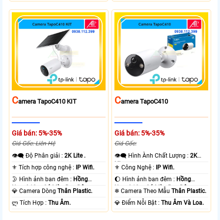
C
C
Amera TapoC410 KIT
Amera TapoC410
Giá bán: 5%-35%
Giá bán: 5%-35%
Giá Gốc: Liên Hệ
Giá Gốc:
👁️‍🗨 Độ Phân giải :
2K Lite .
👁️‍🗨 Hình Ành Chất Lượng :
2K
Lite .
⚜️ Tích hợp công nghệ :
IP Wifi.
⚜️ Công Nghệ :
IP Wifi.
🌛 Hình ảnh ban đêm :
Hồng
🌔 Hình ảnh ban đêm :
Hồng
Ngoại 10m Có Màu Ban Ðêm.
Ngoại 10m Có Màu Ban Ðêm.
💎 Camera Dòng
Thân Plastic.
❄ Camera Theo Mẫu
Thân Plastic.
️ლ Tích Hợp :
Thu Âm.
️💎 Điểm Nỗi Bật :
Thu Âm Và Loa.