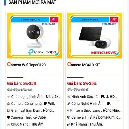
SẢN PHẨM MỚI RA MẮT
C
C
Amera Wifi TapoC120
Amera MC410 KIT
Giá bán: 5%-35%
Giá bán: 5%-35%
Giá Gốc: Liên hệ
Giá Gốc: 00 ₫
🔅 Chất lượng hình Ảnh :
Ultra 2k +
🔆 Hình Ảnh Sắc nét :
FULL HD
.
1080P .
👍 Camera Công nghệ :
IP Wifi.
🌠 Công Nghệ Hình Ảnh :
IP.
💥 Giám sát Ban Đêm :
Hồng
⭐ Khi xem thiếu sáng :
Hồng Ngoại
Ngoại 10m Hồng Ngoại SMD.
10m Hồng Ngoại SMD.
🛡 Camera Thiết Kế
Cube.
🕸️ Camera Thiết Kế
Dome Kim loại
+ Nhựa.
️☣️ Chức Năng :
Thu Âm.
️✔️ Khả Năng :
Thu Âm.