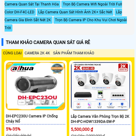
Camera Quan Sát Tại Thanh Hóa
Trọn Bộ Camera Wifi Ngoài Trời Full
Color DH-F4C-LED
Lắp Camera Quan Sát Hình Ảnh 2K+ Sắc Nét
Lắp
Camera Gia Đình Sắt Nét 2K
Trọn Bộ Camera IP Cho Khu Vui Chơi Ngoài
Trời
THAM KHẢO CAMERA QUAN SÁT GIÁ RẺ
CÙNG LOẠI
CAMERA 2K 4K
SẢN PHẨM THAM KHẢO
DH-EPC230U Camera IP Chống
Lắp Camera Văn Phòng Trọn Bộ 2K
Cháy Nổ
DH-IPC-HDW1339DA-SW-P
5%-35%
5,500,000 ₫
Giá Gốc: liên hệ
Giá Gốc: 7,000,000 ₫